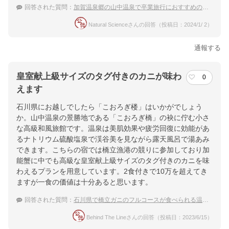
回答された質問：
加賀温泉郷の山中温泉で卒業旅行におすすめの高級宿を教えて！
Natural Scienceさんの回答（投稿日：2024/1/ 2）
通報する
皇室献上級サイズのタグ付きのカニが味わ
0
えます
石川県にお越しでしたら「こおろぎ楼」はいかがでしょう
か。山中温泉の景勝地である「こおろぎ橋」の袂に佇む小さ
な高級和風旅館です。温泉は美肌効果や疲労回復に効能があ
るナトリウム硫酸塩泉で渓谷美を見ながら露天風呂で湯あみ
できます。こちらの宿では橋立漁港の競りに参加しており加
能蟹に中でも高級な皇室献上級サイズのタグ付きのカニを味
わえるプランを用意しています。2食付きで10万を超えてき
ますが一食の価値は十分あると思います。
回答された質問：
石川県で橋立ガニのフルコースが食べられる温泉宿は？
Behind The Lineさんの回答（投稿日：2023/6/15）