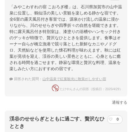
「みやこわすれの宿 こおろぎ楼」は、石川県加賀市の山中温
泉に位置し、鶴仙渓の美しい景観を楽しめる静かな宿です。
全6室の露天風呂付き客室では、源泉かけ流しの温泉に浸か
りながら、川のせせらぎや四季折々の自然を堪能できます。
特に露天風呂付き特別室は、漆塗りの浴槽やハンモック付き
のデッキが特徴で、贅沢なひとときを提供します。食事はオ
ーナー自らが橋立漁港で競り落とした新鮮なカニやノドグ
ロ、天然鮎などを使用した懐石料理が味わえます。秋には紅
葉が見頃を迎え、渓谷の美しい景色とともに、心身ともに癒
される時間を過ごせます。静寂な環境と贅沢な料理、温泉を
楽しみたい方におすすめの宿です。
回答された質問：
山中温泉で紅葉観光に散策がしやすい宿
たけやんさんの回答（投稿日：2025/4/29）
通報する
渓谷のせせらぎとともに過ごす、贅沢なひ
0
ととき