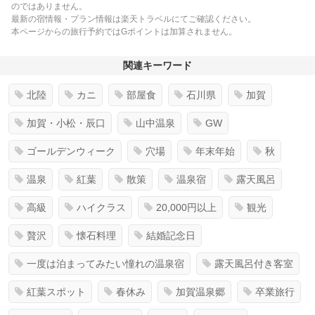
のではありません。
最新の宿情報・プラン情報は楽天トラベルにてご確認ください。
本ページからの旅行予約ではGポイントは加算されません。
関連キーワード
北陸
カニ
部屋食
石川県
加賀
加賀・小松・辰口
山中温泉
GW
ゴールデンウィーク
穴場
年末年始
秋
温泉
紅葉
散策
温泉宿
露天風呂
高級
ハイクラス
20,000円以上
観光
贅沢
懐石料理
結婚記念日
一度は泊まってみたい憧れの温泉宿
露天風呂付き客室
紅葉スポット
春休み
加賀温泉郷
卒業旅行