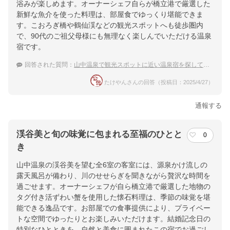
浴みが楽しめます。オーナーシェフ自らが橋立港で厳選した
新鮮な魚介を使った料理は、部屋食でゆっくり堪能できま
す。こおろぎ橋や鶴仙渓などの観光スポットへも徒歩圏内
で、90代のご祖父母様にも無理なく楽しんでいただける温泉
宿です。
回答された質問：
山中温泉で観光スポットに近い温泉宿を探しています！おすすめを教えて下さい。
たけやんさんの回答（投稿日：2025/4/27）
通報する
渓谷美と旬の味覚に包まれる至福のひとと
0
き
山中温泉の渓谷美を望む全6室の客室には、源泉かけ流しの
露天風呂が備わり、川のせせらぎを聞きながら贅沢な時間を
過ごせます。オーナーシェフが自ら橋立港で厳選した地物の
タグ付き活ずわい蟹を使用した懐石料理は、季節の味覚を堪
能できる逸品です。お部屋での食事提供により、プライベー
トな空間でゆったりとお楽しみいただけます。結婚記念日の
特別なひとときを、自然と美食に囲まれたこの宿でお過ごし