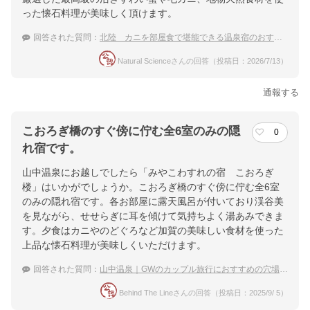
った懐石料理が美味しく頂けます。
回答された質問：
北陸 カニを部屋食で堪能できる温泉宿のおすすめは？
Natural Scienceさんの回答（投稿日：2026/7/13）
通報する
こおろぎ橋のすぐ傍に佇む全6室のみの隠
0
れ宿です。
山中温泉にお越しでしたら「みやこわすれの宿 こおろぎ
楼」はいかがでしょうか。こおろぎ橋のすぐ傍に佇む全6室
のみの隠れ宿です。各お部屋に露天風呂が付いており渓谷美
を見ながら、せせらぎに耳を傾けて気持ちよく湯あみできま
す。夕食はカニやのどぐろなど加賀の美味しい食材を使った
上品な懐石料理が美味しくいただけます。
回答された質問：
山中温泉｜GWのカップル旅行におすすめの穴場な宿は？
Behind The Lineさんの回答（投稿日：2025/9/ 5）