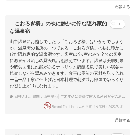
通報する
「こおろぎ橋」の袂に静かに佇む隠れ家的
0
な温泉宿
山中温泉にお越しでしたら「こおろぎ楼」はいかがでしょう
か。温泉街の名所の一つである「こおろぎ橋」の袂に静かに
佇む隠れ家的な温泉宿です。客室は全6室のみで全ての客室
に源泉かけ流しの露天風呂を設えています。温泉は美肌効果
や疲労回復に効能があるナトリウム硫酸塩泉で美しい渓谷を
観賞しながら湯あみできます。食事は季節の素材を取り入れ
一品一品丁寧に仕上げた日本料理で朝夕共お部屋でゆっくり
お召し上がりになれます。
回答された質問：
山中温泉│年末年始に夫婦で露天風呂付客室の温泉宿に泊まりたい
Behind The Lineさんの回答（投稿日：2023/5/ 8）
通報する