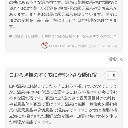
の袂にある小さな温泉宿です。温泉は美肌効果や疲労回復に
優れたお湯で美しい渓谷を望む絶景の露天風呂や貸切風呂が
あります。また各お部屋に露天風呂を設えています。夕食は
加賀の食材を一品一品丁寧に仕上げた日本料理が堪能できま
す。
回答された質問：
石川県で北陸応援割を使うならおすすめの宿は？
Behind The Lineさんの回答（投稿日：2024/3/ 3）
通報する
こおろぎ橋のすぐ袂に佇む小さな隠れ宿
0
山中温泉にお越しでしたら「こおろぎ楼」はいかがでしょう
か。温泉街の中心付近に位置するこおろぎ橋のすぐ袂に佇む
小さな隠れ宿です。客室は全7室のみで露天風呂付きの離れ
や岩風呂付き客室で寛げます。温泉は名勝・鶴仙峡を望む絶
景の露天風呂や貸切風呂で湯あみできます。夕食は地元の橋
立港に水揚げされた新鮮な魚介類や、加賀の旬の食材を使っ
た料理が堪能できます。