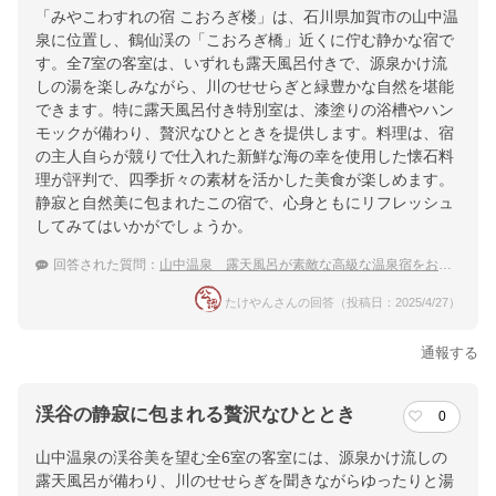
「みやこわすれの宿 こおろぎ楼」は、石川県加賀市の山中温
泉に位置し、鶴仙渓の「こおろぎ橋」近くに佇む静かな宿で
す。全7室の客室は、いずれも露天風呂付きで、源泉かけ流
しの湯を楽しみながら、川のせせらぎと緑豊かな自然を堪能
できます。特に露天風呂付き特別室は、漆塗りの浴槽やハン
モックが備わり、贅沢なひとときを提供します。料理は、宿
の主人自らが競りで仕入れた新鮮な海の幸を使用した懐石料
理が評判で、四季折々の素材を活かした美食が楽しめます。
静寂と自然美に包まれたこの宿で、心身ともにリフレッシュ
してみてはいかがでしょうか。
回答された質問：
山中温泉 露天風呂が素敵な高級な温泉宿をおしえて！
たけやんさんの回答（投稿日：2025/4/27）
通報する
渓谷の静寂に包まれる贅沢なひととき
0
山中温泉の渓谷美を望む全6室の客室には、源泉かけ流しの
露天風呂が備わり、川のせせらぎを聞きながらゆったりと湯