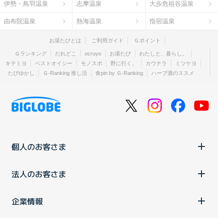
伊勢・鳥羽温泉
志摩温泉
大歩危祖谷温泉
由布院温泉
熱海温泉
指宿温泉
お湯たびとは
ご利用ガイド
Ｇポイント
Ｇランキング
だれどこ
ocruyo
お湯たび
わたしと、暮らし。
キテミヨ
ベストオイシー
モノスポ
野に行く。
カウナラ
ミツケヨ
たびゆかし
Ｇ-Ranking 推し活
食pin by Ｇ-Ranking
ハーブ酒のススメ
個人のお客さま
法人のお客さま
企業情報