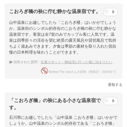
こおろぎ橋の袂に佇む静かな温泉宿です。
0
山中温泉にお越しでしたら「こおろぎ楼」はいかがでしょう
か。温泉街のシンボル的存在のこおろぎ橋の袂に佇む静かな
温泉宿です。客室は全7室のみでカップル客に人気です。温
泉は四季折々の渓谷を望む絶景の露天風呂や貸切風呂で気持
ちよく湯あみできます。夕食は季節の素材を取り入れた宿自
慢の日本料理を味わうことができます。
回答された質問：
紅葉スポット・鶴仙渓に行った後に泊まりたい山中温泉のカップルにおすすめ旅館
Behind The Lineさんの回答（投稿日：2024/5/ 7）
通報する
「こおろぎ橋」の袂にある小さな温泉宿で
0
す。
石川県にお越しでしたら「山中温泉 こおろぎ楼」はいかがで
しょうか。山中温泉のシンボル的存在である「こおろぎ橋」