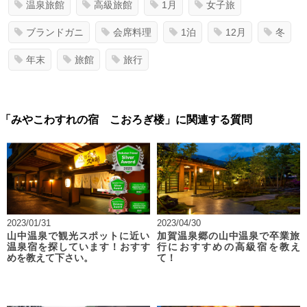
温泉旅館
高級旅館
1月
女子旅
ブランドガニ
会席料理
1泊
12月
冬
年末
旅館
旅行
「みやこわすれの宿 こおろぎ楼」に関連する質問
2023/01/31
2023/04/30
山中温泉で観光スポットに近い
加賀温泉郷の山中温泉で卒業旅
温泉宿を探しています！おすす
行におすすめの高級宿を教え
めを教えて下さい。
て！