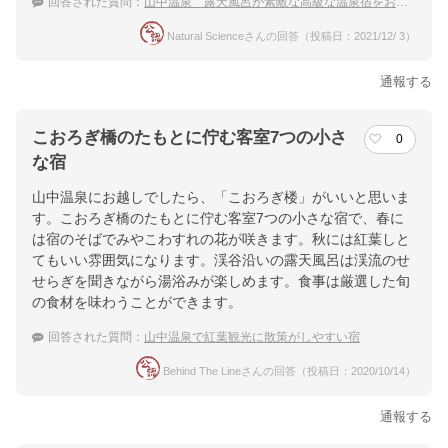
回答された質問：
山中温泉 露天風呂が素敵な高級な温泉宿をおしえて！
Natural Scienceさんの回答（投稿日：2021/12/ 3）
通報する
こおろぎ橋のたもとに佇む客室7つの小さ
0
な宿
山中温泉にお越しでしたら、「こおろぎ楼」がいいと思いま
す。こおろぎ橋のたもとに佇む客室7つの小さな宿で、春に
は宿のそばでみやこわすれの花が咲きます。秋には紅葉しと
てもいい雰囲気になります。渓谷沿いの露天風呂は渓流のせ
せらぎを聞きながら湯浴みが楽しめます。食事は厳選した旬
の食材を味わうことができます。
回答された質問：
山中温泉で紅葉観光に散策がしやすい宿
Behind The Lineさんの回答（投稿日：2020/10/14）
通報する