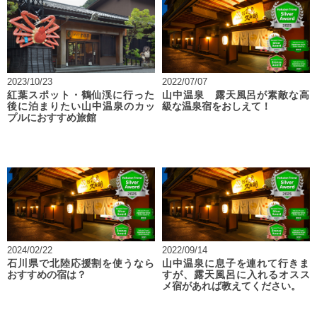
2023/10/23
2022/07/07
紅葉スポット・鶴仙渓に行った
山中温泉 露天風呂が素敵な高
後に泊まりたい山中温泉のカッ
級な温泉宿をおしえて！
プルにおすすめ旅館
2024/02/22
2022/09/14
石川県で北陸応援割を使うなら
山中温泉に息子を連れて行きま
おすすめの宿は？
すが、露天風呂に入れるオスス
メ宿があれば教えてください。