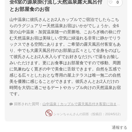
全6室の源泉掛け流し天然温泉露天風呂付
0
とお部屋食のお宿
山中温泉に彼氏さんとお2人カップルでご宿泊でしたらこち
らのラグジュアリー天然温泉お宿はいかがでしょうか。全6
室の山中温泉・加賀温泉随一の景勝地、こおろぎ橋の袂に佇
む天然温泉お宿は美味しい空気に緑溢れる非常に静かでリラ
ックスできる空間にあります。ご希望の露天風呂付客室もあ
り、中でも大露天風呂付のお部屋は広々として全身をのばし
て彼氏さんとお2人水入らずでお好きなだけいで湯をお愉し
みいただけます。更にお食事はお部屋食ですので移動、周囲
に気兼ねなく寛ぎの中で美食に舌鼓できます。自然を五感で
感じる広々としたおとな専用の屋上テラスは唯一無二の自然
美を優雅に感じることができます。彼氏さんとお2人だけの
時間を大切に過ごせるデートやカップル向けの天然温泉お宿
です。
回答された質問：
山中温泉｜カップルで露天風呂付き客室に泊まりたい！おすすめの温泉宿は？
シャンちゃんさんの回答（投稿日：2024/5/12）
通報する