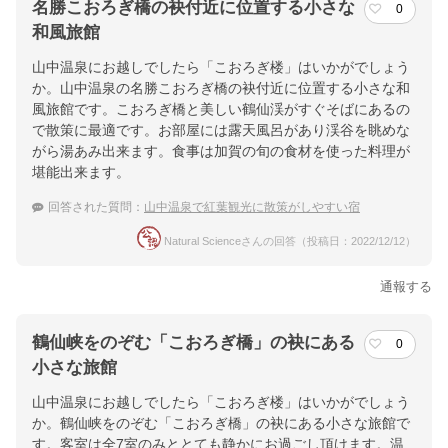
名勝こおろぎ橋の袂付近に位置する小さな
0
和風旅館
山中温泉にお越しでしたら「こおろぎ楼」はいかがでしょう
か。山中温泉の名勝こおろぎ橋の袂付近に位置する小さな和
風旅館です。こおろぎ橋と美しい鶴仙渓がすぐそばにあるの
で散策に最適です。お部屋には露天風呂があり渓谷を眺めな
がら湯あみ出来ます。食事は加賀の旬の食材を使った料理が
堪能出来ます。
回答された質問：
山中温泉で紅葉観光に散策がしやすい宿
Natural Scienceさんの回答（投稿日：2022/12/12）
通報する
鶴仙峡をのぞむ「こおろぎ橋」の袂にある
0
小さな旅館
山中温泉にお越しでしたら「こおろぎ楼」はいかがでしょう
か。鶴仙峡をのぞむ「こおろぎ橋」の袂にある小さな旅館で
す。客室は全7室のみととても静かにお過ごし頂けます。温