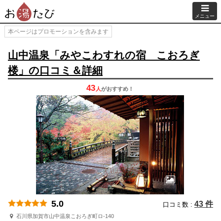
メニュー
本ページはプロモーションを含みます
山中温泉「みやこわすれの宿 こおろぎ
楼」の口コミ＆詳細
43
人
が
おすすめ！
5.0
43 件
口コミ数 :
石川県加賀市山中温泉こおろぎ町ロ-140