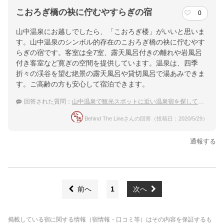
こおろぎ橋の袂に佇むやすらぎの宿
0
山中温泉にお越しでしたら、「こおろぎ楼」がいいと思いま
す。山中温泉のシンボル的存在のこおろぎ橋の袂に佇むやす
らぎの宿です。客室は全7室、露天風呂付きの離れや岩風呂
付き客室など寛ぎの空間を提供しています。温泉は、四季
折々の渓谷を望む絶景の露天風呂や貸切風呂で湯あみできま
す。ご高齢の方も安心して宿泊できます。
回答された質問：
山中温泉で観光スポットに近い温泉宿を探しています！おすすめを教えて下さい。
Behind The Lineさんの回答（投稿日：2020/5/29）
通報する
前へ
1
次へ
掲載している宿に関する情報（宿情報・口コミ等）はその内容を保証するも