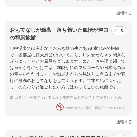
通報する
おもてなしが最高！落ち着いた風情が魅力
0
の和風旅館
山中温泉では有名なこおろぎ橋の袂にある6室のみの旅館
で、各部屋に露天風呂が付いており、川のせせらぎを聞きな
がらゆったりとお風呂を楽しめます。また、お料理に関して
は秋から冬にかけては、加能がにのフルコースや日本海の海
の幸をいただけます。お出迎えからお見送りに至るまでお客
様に最高のおもてなしをしてくれます。年末年始にゆった
り、のんびりと過ごしたい方にはもってこいの旅館です。
回答された質問：
山中温泉｜年末年始を温泉で！穴場でおすすめの宿は？
hahataさんの回答（投稿日：2024/11/ 5）
通報する