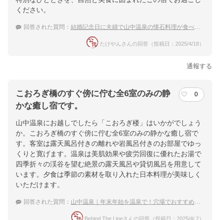
ください。
回答された質問：
結婚記念日に夫婦で山中温泉の懐石料理が食べられる高級旅館に行くので、おすすめの旅館を教えて。
たけやんさんの回答（投稿日：2025/4/18）
通報する
こおろぎ橋のすぐ傍に佇む全6室のみの静
0
かな癒し宿です。
山中温泉にお越しでしたら「こおろぎ楼」はいかがでしょう
か。こおろぎ橋のすぐ傍に佇む全6室のみの静かな癒し宿で
す。客室は露天風呂付きの離れや岩風呂付きのお部屋でゆっ
くりと寛げます。温泉は美肌効果や疲労回復に優れたお湯で
四季折々の渓谷を望む絶景の露天風呂や貸切風呂を用意して
います。夕食は季節の素材を取り入れた日本料理が美味しく
いただけます。
回答された質問：
山中温泉｜年末年始を温泉で！穴場でおすすめの宿は？
Behind The Lineさんの回答（投稿日：2025/4/ 2）