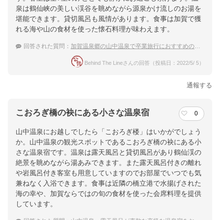
泉は鶴仙峡の美しい渓谷を眺めながら源泉かけ流しのお湯を
堪能できます。貸切風呂も風情があります。食事は加賀で獲
れる海や山の食材を使った懐石料理が味わえます。
回答された質問：
加賀温泉郷の山中温泉で卒業旅行におすすめの高級宿を教えて！
Behind The Lineさんの回答（投稿日：2022/5/ 5）
通報する
こおろぎ橋の袂にある小さな温泉宿
0
山中温泉にお越しでしたら「こおろぎ楼」はいかがでしょう
か。山中温泉の観光スポットであるこおろぎ橋の袂にある小
さな温泉宿です。温泉は露天風呂と貸切風呂があり鶴仙渓の
絶景を眺めながら湯あみできます。また露天風呂付きの離れ
や岩風呂付き客室も用意していますのでお部屋でいつでも気
兼ねなく入浴できます。食事は近隣の橋立港で水揚げされた
海の幸や、加賀ならではの旬の食材を使った会席料理を提供
しています。