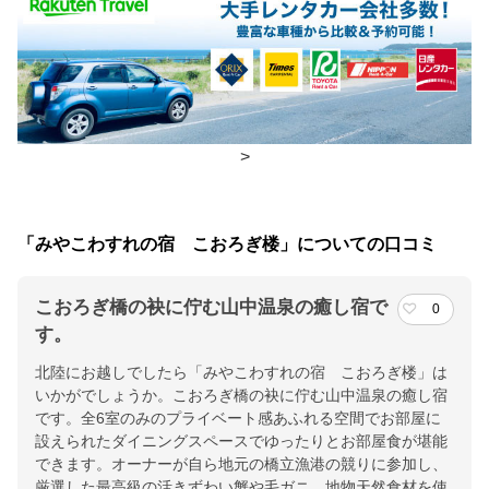
食事場所
朝食
部屋
夕食
部屋
チェックイン・チェックアウト時間
>
チェックイン
14:00(最終チェックイン：18:00)
チェックアウ
11:00
「みやこわすれの宿 こおろぎ楼」についての口コミ
ト
こおろぎ橋の袂に佇む山中温泉の癒し宿で
0
交通アクセス
す。
ＪＲ 加賀温泉駅よりバスにて３０分
北陸にお越しでしたら「みやこわすれの宿 こおろぎ楼」は
いかがでしょうか。こおろぎ橋の袂に佇む山中温泉の癒し宿
提供：楽天トラベル
です。全6室のみのプライベート感あふれる空間でお部屋に
楽天トラベルで
設えられたダイニングスペースでゆったりとお部屋食が堪能
できます。オーナーが自ら地元の橋立漁港の競りに参加し、
ホテル詳細を詳しく見る
厳選した最高級の活きずわい蟹や毛ガニ、地物天然食材を使