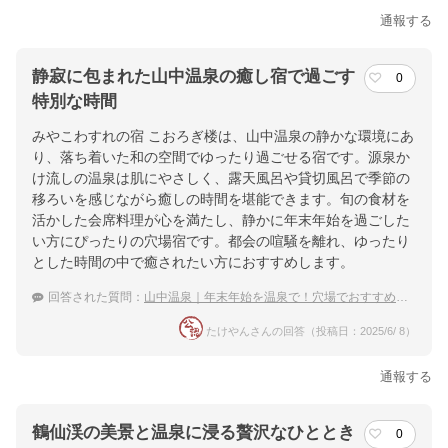
通報する
静寂に包まれた山中温泉の癒し宿で過ごす
0
特別な時間
みやこわすれの宿 こおろぎ楼は、山中温泉の静かな環境にあ
り、落ち着いた和の空間でゆったり過ごせる宿です。源泉か
け流しの温泉は肌にやさしく、露天風呂や貸切風呂で季節の
移ろいを感じながら癒しの時間を堪能できます。旬の食材を
活かした会席料理が心を満たし、静かに年末年始を過ごした
い方にぴったりの穴場宿です。都会の喧騒を離れ、ゆったり
とした時間の中で癒されたい方におすすめします。
回答された質問：
山中温泉｜年末年始を温泉で！穴場でおすすめの宿は？
たけやんさんの回答（投稿日：2025/6/ 8）
通報する
鶴仙渓の美景と温泉に浸る贅沢なひととき
0