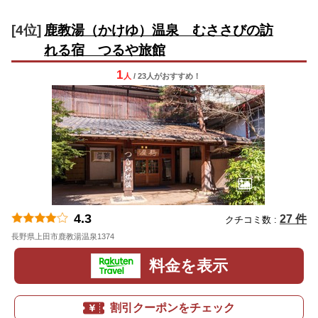
[4位]
鹿教湯（かけゆ）温泉 むささびの訪
れる宿 つるや旅館
1
人
/ 23人
が
おすすめ！
4.3
27 件
クチコミ数 :
長野県上田市鹿教湯温泉1374
地図
料金を表示
割引クーポンをチェック