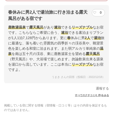
春休みに男2人で湯治旅に行き泊まる露天
0
風呂がある宿です
鹿教湯温泉
で
露天風呂
があり
連泊
できる
リーズナブル
なお宿
です。こちらならご希望に合う、
連泊
できる素泊まりプラン
が1人1泊7,128円からあります。更に
春
休みに男
2人
で
湯治
旅
に最適な、落ち着いた雰囲気の四季折々の渓谷美や、眺望景
色を楽しめる和室に泊まれます。また弱アルカリ単純泉の
温
泉
を南は五十尺の渓谷、東に鹿教湯富士を望める
露天風呂
（野天風呂）や、大浴場で楽しめます。勿論飲泉出来る源泉
を湯口から流しています。ここは本当に
リーズナブル
なお宿
ですよ。
うまき さんの回答（投稿日：2022/12/18）
通報する
すべてのクチコミ(1 件)をみる
掲載している宿に関する情報（宿情報・口コミ等）はその内容を保証するも
のではありません。