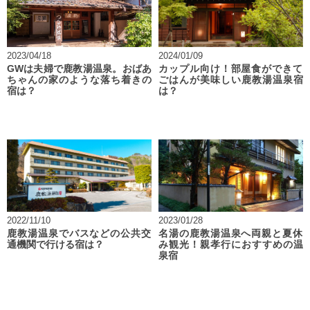
2023/04/18
2024/01/09
GWは夫婦で鹿教湯温泉。おばあ
カップル向け！部屋食ができて
ちゃんの家のような落ち着きの
ごはんが美味しい鹿教湯温泉宿
宿は？
は？
2022/11/10
2023/01/28
鹿教湯温泉でバスなどの公共交
名湯の鹿教湯温泉へ両親と夏休
通機関で行ける宿は？
み観光！親孝行におすすめの温
泉宿