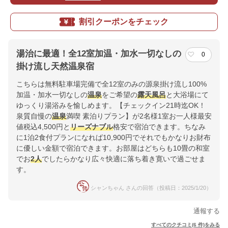
割引クーポンをチェック
湯治に最適！全12室加温・加水一切なしの
0
掛け流し天然温泉宿
こちらは無料駐車場完備で全12室のみの源泉掛け流し100%
加温・加水一切なしの
温泉
をご希望の
露天風呂
と大浴場にて
ゆっくり湯浴みを愉しめます。【チェックイン21時迄OK！
泉質自慢の
温泉
満喫 素泊りプラン】が2名様1室お一人様最安
値税込4,500円と
リーズナブル
格安で宿泊できます。ちなみ
に1泊2食付プランになれば10,900円でそれでもかなりお財布
に優しい金額で宿泊できます。お部屋はどちらも10畳の和室
でお
2人
でしたらかなり広々快適に落ち着き寛いで過ごせま
す。
シャンちゃん さんの回答（投稿日：2025/1/20）
通報する
すべてのクチコミ(6 件)をみる