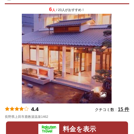
6
人
/ 23人
が
おすすめ！
4.4
15 件
クチコミ数 :
長野県上田市鹿教湯温泉1462
地図
料金を表示