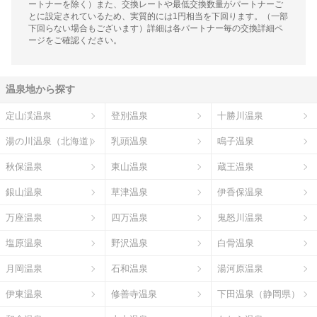
ートナーを除く）また、交換レートや最低交換数量がパートナーご
とに設定されているため、実質的には1円相当を下回ります。（一部
下回らない場合もございます）詳細は各パートナー毎の交換詳細ペ
ージをご確認ください。
温泉地から探す
定山渓温泉
登別温泉
十勝川温泉
湯の川温泉（北海道）
乳頭温泉
鳴子温泉
秋保温泉
東山温泉
蔵王温泉
銀山温泉
草津温泉
伊香保温泉
万座温泉
四万温泉
鬼怒川温泉
塩原温泉
野沢温泉
白骨温泉
月岡温泉
石和温泉
湯河原温泉
伊東温泉
修善寺温泉
下田温泉（静岡県）