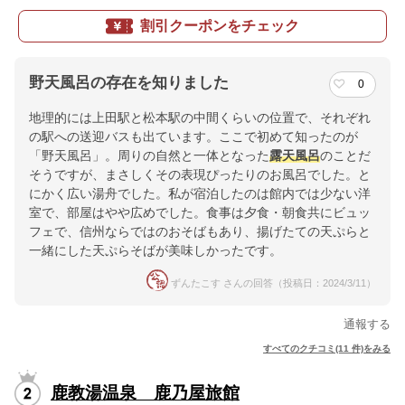
割引クーポンをチェック
野天風呂の存在を知りました
0
地理的には上田駅と松本駅の中間くらいの位置で、それぞれ
の駅への送迎バスも出ています。ここで初めて知ったのが
「野天風呂」。周りの自然と一体となった
露天風呂
のことだ
そうですが、まさしくその表現ぴったりのお風呂でした。と
にかく広い湯舟でした。私が宿泊したのは館内では少ない洋
室で、部屋はやや広めでした。食事は夕食・朝食共にビュッ
フェで、信州ならではのおそばもあり、揚げたての天ぷらと
一緒にした天ぷらそばが美味しかったです。
ずんたこす さんの回答（投稿日：2024/3/11）
通報する
すべてのクチコミ(11 件)をみる
鹿教湯温泉 鹿乃屋旅館