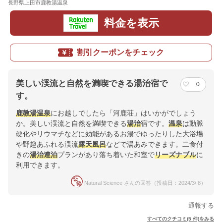
長野県上田市鹿教湯温泉
地図
料金を表示
割引クーポンをチェック
美しい渓流と自然を満喫できる湯治宿で
0
す。
鹿教湯温泉
にお越しでしたら「河鹿荘」はいかがでしょう
か。美しい渓流と自然を満喫できる
湯治
宿です。
温泉
は動脈
硬化やリウマチなどに効能があるお湯でゆったりした大浴場
や野趣あふれる渓流
露天風呂
などで湯あみできます。二食付
きの
湯治
連泊
プランがあり落ち着いた和室で
リーズナブル
に
利用できます。
Natural Science さんの回答（投稿日：2024/3/ 8）
通報する
すべてのクチコミ(5 件)をみる