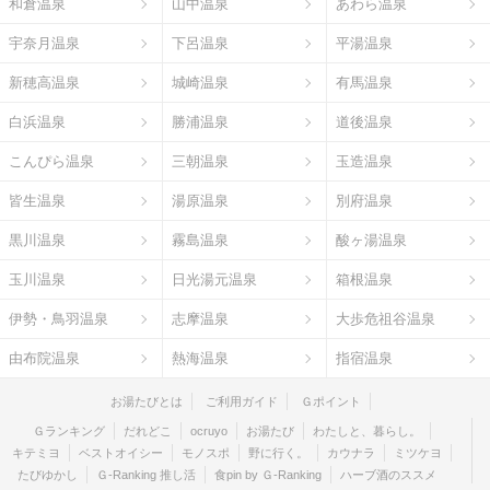
和倉温泉
山中温泉
あわら温泉
宇奈月温泉
下呂温泉
平湯温泉
新穂高温泉
城崎温泉
有馬温泉
白浜温泉
勝浦温泉
道後温泉
こんぴら温泉
三朝温泉
玉造温泉
皆生温泉
湯原温泉
別府温泉
黒川温泉
霧島温泉
酸ヶ湯温泉
玉川温泉
日光湯元温泉
箱根温泉
伊勢・鳥羽温泉
志摩温泉
大歩危祖谷温泉
由布院温泉
熱海温泉
指宿温泉
お湯たびとは
ご利用ガイド
Ｇポイント
Ｇランキング
だれどこ
ocruyo
お湯たび
わたしと、暮らし。
キテミヨ
ベストオイシー
モノスポ
野に行く。
カウナラ
ミツケヨ
たびゆかし
Ｇ-Ranking 推し活
食pin by Ｇ-Ranking
ハーブ酒のススメ