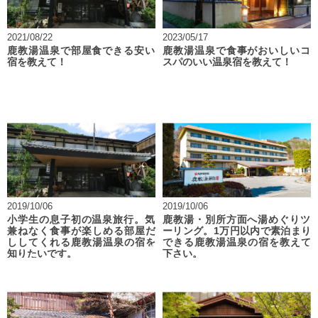
2021/08/22
2023/05/17
鹿教湯温泉で部屋食できる安い
鹿教湯温泉で食事がおいしいコ
宿を教えて！
スパのいい温泉宿を教えて！
2019/10/06
2019/10/06
小学生の息子初の温泉旅行。気
鹿教湯・別所方面へ湯めぐりツ
兼ねなく食事が楽しめる部屋だ
ーリング。1万円以内で素泊まり
ししてくれる鹿教湯温泉の宿を
できる鹿教湯温泉の宿を教えて
知りたいです。
下さい。