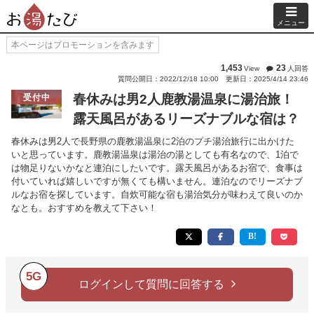
メニュー
本ページはプロモーションを含みます
1,453
23
View
人回答
質問公開日：2022/12/18 10:00
更新日：2025/4/14 23:46
春休みは男2人鹿教湯温泉に湯治旅！
受付中
露天風呂があるリーズナブルな宿は？
春休みは男2人で長野県の鹿教湯温泉に2泊のプチ湯治旅行に出かけた
いと思っています。鹿教湯温泉は湯治の湯としても有名なので、1泊で
は物足りないかなと連泊にしたいです。露天風呂があるお宿で、食事は
付いていれば嬉しいですが無くても構いません。連泊なのでリーズナブ
ルなお宿を探しています。自炊可能な宿も湯治気分が味わえて良いのか
なとも。おすすめを教えて下さい！
5G
ログインして質問に回答する