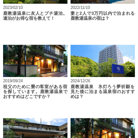
2023/02/10
2022/11/10
鹿教湯温泉に友人とプチ湯治。
妻と2人で3万円以内で泊まれる
連泊がお得な宿を教えて！
鹿教湯温泉の宿は？
2019/09/24
2024/12/26
祖父のために畳の客室がある宿
鹿教湯温泉 氷灯ろう夢祈願を
を探しています。鹿教湯温泉で
見た後に泊まる温泉宿のおすす
おすすめはどこですか？
めは？