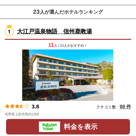
23
人が選んだホテルランキング
大江戸温泉物語 信州鹿教湯
11
人
/ 23人
が
おすすめ！
3.8
98 件
クチコミ数 :
長野県上田市西内1258
地図
料金を表示