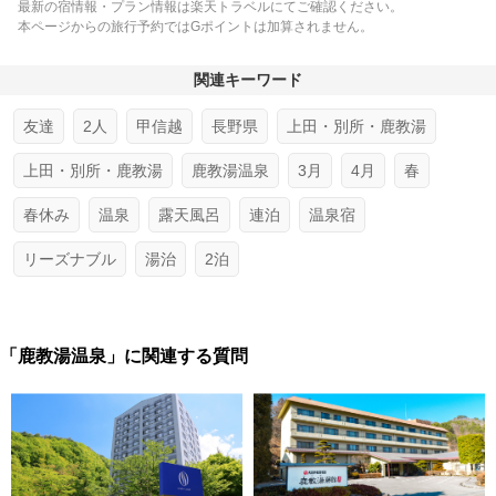
最新の宿情報・プラン情報は楽天トラベルにてご確認ください。
本ページからの旅行予約ではGポイントは加算されません。
関連キーワード
友達
2人
甲信越
長野県
上田・別所・鹿教湯
上田・別所・鹿教湯
鹿教湯温泉
3月
4月
春
春休み
温泉
露天風呂
連泊
温泉宿
リーズナブル
湯治
2泊
「鹿教湯温泉」に関連する質問