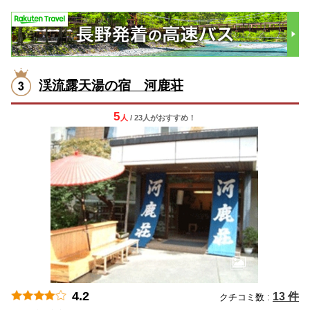
渓流露天湯の宿 河鹿荘
5
人
/ 23人
が
おすすめ！
4.2
13 件
クチコミ数 :