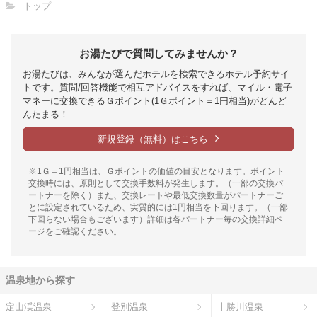
トップ
お湯たびで質問してみませんか？
お湯たびは、みんなが選んだホテルを検索できるホテル予約サイ
トです。質問/回答機能で相互アドバイスをすれば、マイル・電子
マネーに交換できるＧポイント(1Ｇポイント＝1円相当)がどんど
んたまる！
新規登録（無料）はこちら
※1Ｇ＝1円相当は、Ｇポイントの価値の目安となります。ポイント
交換時には、原則として交換手数料が発生します。（一部の交換パ
ートナーを除く）また、交換レートや最低交換数量がパートナーご
とに設定されているため、実質的には1円相当を下回ります。（一部
下回らない場合もございます）詳細は各パートナー毎の交換詳細ペ
ージをご確認ください。
温泉地から探す
定山渓温泉
登別温泉
十勝川温泉