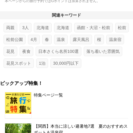
本ページからの旅行予約ではGポイントは加算されません。
関連キーワード
両親
3人
北海道
北海道
函館・大沼・松前
松前
松前公園
4月
春
温泉
露天風呂
桜
温泉宿
花見
夜食
日本さくら名所100選
落ち着いた雰囲気
花見スポット
1泊
30,000円以下
ピックアップ特集！
特集ページ一覧
【関西】本当に涼しい避暑地7選 夏のおすすめス
ポット＆温泉宿