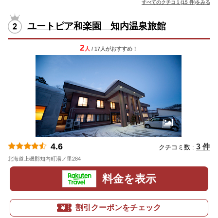
すべてのクチコミ(15 件)をみる
ユートピア和楽園 知内温泉旅館
2
人
/ 17人
が
おすすめ！
4.6
3 件
クチコミ数 :
北海道上磯郡知内町湯ノ里284
地図
料金を表示
割引クーポンをチェック