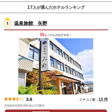
17
人が選んだホテルランキング
温泉旅館 矢野
15
人
/ 17人
が
おすすめ！
3.6
15 件
クチコミ数 :
北海道松前郡松前町福山123番地
地図