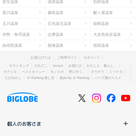
皆生温泉
湯原温泉
別府温泉
黒川温泉
霧島温泉
酸ヶ湯温泉
玉川温泉
日光湯元温泉
箱根温泉
伊勢・鳥羽温泉
志摩温泉
大歩危祖谷温泉
由布院温泉
熱海温泉
指宿温泉
お湯たびとは
ご利用ガイド
Ｇポイント
Ｇランキング
だれどこ
ocruyo
お湯たび
わたしと、暮らし。
キテミヨ
ベストオイシー
モノスポ
野に行く。
カウナラ
ミツケヨ
たびゆかし
Ｇ-Ranking 推し活
食pin by Ｇ-Ranking
ハーブ酒のススメ
個人のお客さま