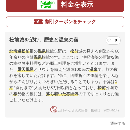
料金を表示
割引クーポンをチェック
松前城を望む、歴史と温泉の宿
0
北海道
松前
郡の
温泉
旅館矢野は、
松前
城の見える創業から60
年余りの老舗
温泉
旅館です。ここでは、津軽海峡の新鮮な海
の幸や藩主料理などの郷土料理をご堪能いただけます。ま
た、
露天風呂
とサウナを備えた源泉100％の
温泉
で、旅の疲
れを癒していただけます。特に、四季折々の風情を楽しみな
がらのんびりおくつろぎいただけることでしょう。予算は
1
泊
2食付きで1人あたり3万円以内となっており、
松前
公園で
の
桜
見物の後には、
落ち着いた雰囲気
の中でゆっくりとお過
ごしいただけます。
たけやん さんの回答（投稿日：2024/4/14）
通報する