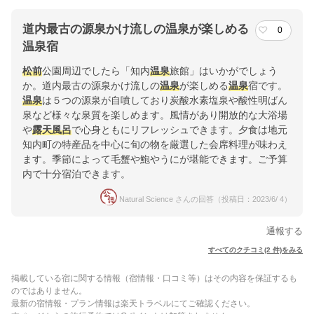
道内最古の源泉かけ流しの温泉が楽しめる
0
温泉宿
松前
公園周辺でしたら「知内
温泉
旅館」はいかがでしょう
か。道内最古の源泉かけ流しの
温泉
が楽しめる
温泉
宿です。
温泉
は５つの源泉が自噴しており炭酸水素塩泉や酸性明ばん
泉など様々な泉質を楽しめます。風情があり開放的な大浴場
や
露天風呂
で心身ともにリフレッシュできます。夕食は地元
知内町の特産品を中心に旬の物を厳選した会席料理が味わえ
ます。季節によって毛蟹や鮑やうにが堪能できます。ご予算
内で十分宿泊できます。
Natural Science さんの回答（投稿日：2023/6/ 4）
通報する
すべてのクチコミ(2 件)をみる
掲載している宿に関する情報（宿情報・口コミ等）はその内容を保証するも
のではありません。
最新の宿情報・プラン情報は楽天トラベルにてご確認ください。