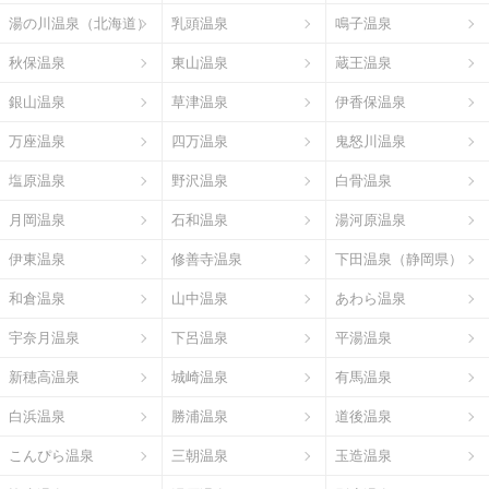
湯の川温泉（北海道）
乳頭温泉
鳴子温泉
秋保温泉
東山温泉
蔵王温泉
銀山温泉
草津温泉
伊香保温泉
万座温泉
四万温泉
鬼怒川温泉
塩原温泉
野沢温泉
白骨温泉
月岡温泉
石和温泉
湯河原温泉
伊東温泉
修善寺温泉
下田温泉（静岡県）
和倉温泉
山中温泉
あわら温泉
宇奈月温泉
下呂温泉
平湯温泉
新穂高温泉
城崎温泉
有馬温泉
白浜温泉
勝浦温泉
道後温泉
こんぴら温泉
三朝温泉
玉造温泉