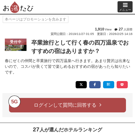
メニュー
本ページはプロモーションを含みます
1,910
27
View
人回答
質問公開日：2019/11/27 01:05
更新日：2026/2/25 14:16
卒業旅行として行く春の四万温泉でお
受付中
すすめの宿はありますか？
春にゼミの仲間と卒業旅行で四万温泉へ行きます。あまり贅沢は出来な
いので、コスパが良くて皆で楽しめるおすすめの宿があったら知りたい
です。
5G
ログインして質問に回答する
27
人が選んだホテルランキング