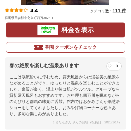
4.4
111 件
クチコミ数 :
群馬県吾妻郡中之条町四万3876-1
地図
料金を表示
割引クーポンをチェック
春の絶景を楽しむ温泉あります
0
ここは渓流沿いに佇むため、露天風呂からは渓谷美の絶景を
ながめることができ、ゆったりと温泉を楽しむことができま
した。泉質が良く、湯上り後は肌がツルツル。グループなら
貸切露天風呂もおすすめです。お料理も四万川を眺めながら
のんびりと群馬の味覚に舌鼓。館内ではおかみさんが紙芝居
ショーをしてくれましたし、おみやげ物コーナーも色々あ
り、多彩な楽しみがありました。
くまたんさん さんの回答（投稿日：2020/1/14）