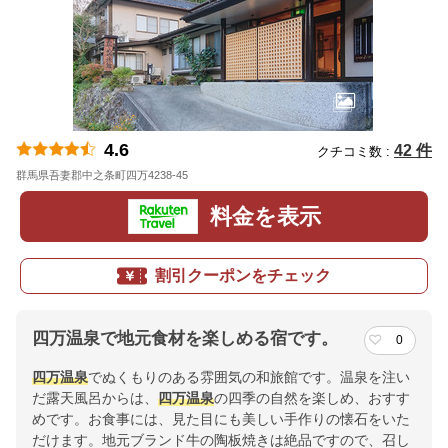
4.6
42 件
クチコミ数 :
群馬県吾妻郡中之条町四万4238-45
地図
料金を表示
割引クーポンをチェック
四万温泉で地元食材を楽しめる宿です。
0
四万温泉
でぬくもりのある雰囲気の和旅館です。温泉を注い
だ露天風呂からは、
四万温泉
の四季の自然を楽しめ、おすす
めです。お食事には、見た目にも美しい手作りの懐石をいた
だけます。地元ブランド牛の陶板焼きは絶品ですので、召し