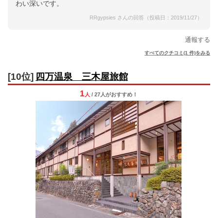
わい深いです。
RRgypsies さんの回答（投稿日：2019/11/27）
通報する
すべてのクチコミ(1 件)をみる
[10位]
四万温泉 三木屋旅館
1
人
/ 27人
が
おすすめ！