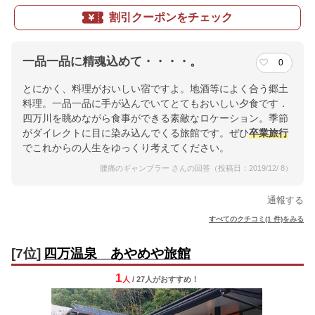
割引クーポンをチェック
一品一品に精魂込めて・・・・。
0
とにかく、料理がおいしい宿ですよ。地酒等によく合う郷土
料理。一品一品に手が込んでいてとてもおいしい夕食です．
四万川を眺めながら食事ができる素敵なロケーション。季節
がダイレクトに目に染み込んでくる旅館です。ぜひ
卒業旅行
でこれからの人生をゆっくり考えてください。
腰痛のギャンブラー さんの回答（投稿日：2019/12/ 8）
通報する
すべてのクチコミ(1 件)をみる
[7位]
四万温泉 あやめや旅館
1
人
/ 27人
が
おすすめ！