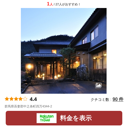
1
人
/ 27人
が
おすすめ！
4.4
90 件
クチコミ数 :
群馬県吾妻郡中之条町四万4344-2
地図
料金を表示