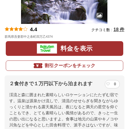
4.4
18 件
クチコミ数 :
群馬県吾妻郡中之条町四万乙4374
地図
料金を表示
割引クーポンをチェック
２食付きで１万円以下から泊まれます
0
渓流と森に囲まれた素晴らしいロケーションにたたずむ宿で
す。温泉は源泉かけ流しで、清流のせせらぎを聞きながらゆ
っくりと浸かれる露天風呂は、夜になると満天の星空を仰ぐ
こともでき、とても素晴らしい風情があるので、きっと一生
の思い出になると思いますよ。食事は地元の山菜やキノコや
川魚などを中心とした田舎料理で、派手さはないですが、味