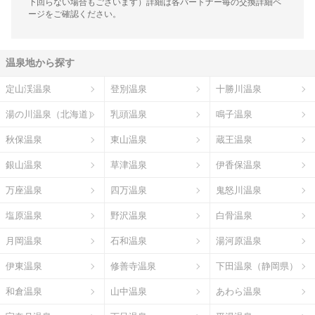
下回らない場合もございます）詳細は各パートナー毎の交換詳細ペ
ージをご確認ください。
温泉地から探す
定山渓温泉
登別温泉
十勝川温泉
湯の川温泉（北海道）
乳頭温泉
鳴子温泉
秋保温泉
東山温泉
蔵王温泉
銀山温泉
草津温泉
伊香保温泉
万座温泉
四万温泉
鬼怒川温泉
塩原温泉
野沢温泉
白骨温泉
月岡温泉
石和温泉
湯河原温泉
伊東温泉
修善寺温泉
下田温泉（静岡県）
和倉温泉
山中温泉
あわら温泉