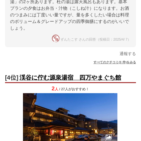
湯」の2ヶ所あります。杜の湯は露天風呂もあります。基本
プランの夕食はお弁当・汁物（こしね汁）になります。お酒
のつまみには丁度いい量ですが、量を多くしたい場合は料理
のボリューム＆グレードアップの四季御膳にするのがいいで
しょう。
ずんたこす さんの回答（投稿日：2025/4/ 7）
通報する
すべてのクチコミ(3 件)をみる
[4位]
渓谷に佇む源泉湯宿 四万やまぐち館
2
人
/ 27人
が
おすすめ！