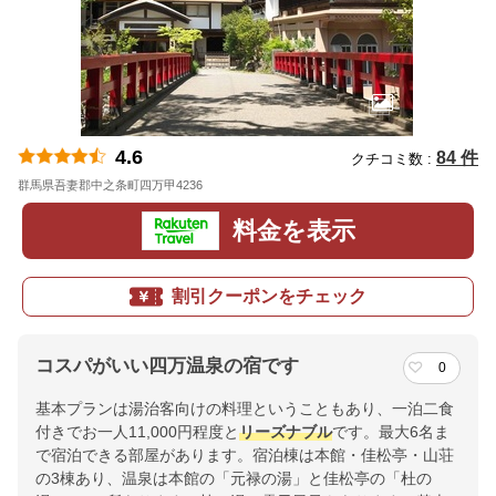
4.6
84 件
クチコミ数 :
群馬県吾妻郡中之条町四万甲4236
地図
料金を表示
割引クーポンをチェック
コスパがいい四万温泉の宿です
0
基本プランは湯治客向けの料理ということもあり、一泊二食
付きでお一人11,000円程度と
リーズナブル
です。最大6名ま
で宿泊できる部屋があります。宿泊棟は本館・佳松亭・山荘
の3棟あり、温泉は本館の「元禄の湯」と佳松亭の「杜の