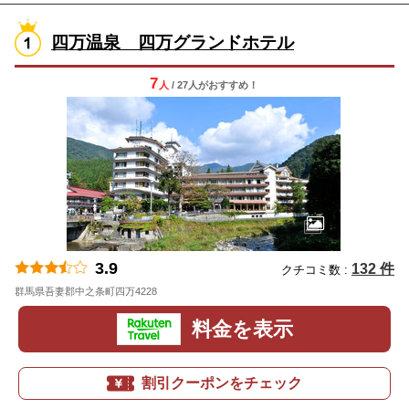
四万温泉 四万グランドホテル
7
人
/ 27人
が
おすすめ！
3.9
132 件
クチコミ数 :
群馬県吾妻郡中之条町四万4228
地図
料金を表示
割引クーポンをチェック