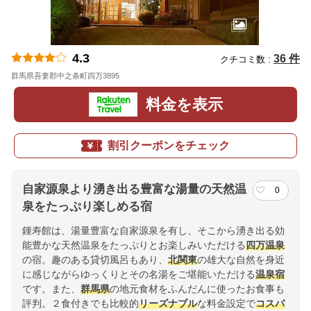
4.3
36 件
クチコミ数 :
群馬県吾妻郡中之条町四万3895
地図
料金を表示
割引クーポンをチェック
自家源泉より湧き出る豊富な湯量の天然温
0
泉をたっぷり楽しめる宿
鍾寿館は、湯量豊富な自家源泉を有し、そこから湧き出る効
能豊かな天然温泉をたっぷりとお楽しみいただける
四万温泉
の宿。趣のある貸切風呂もあり、
北関東
の雄大な自然を身近
に感じながらゆっくりとその名湯をご堪能いただける
温泉宿
です。また、
群馬県
の地元食材をふんだんに使ったお食事も
評判。２食付きでも比較的
リーズナブル
な料金設定で
コスパ