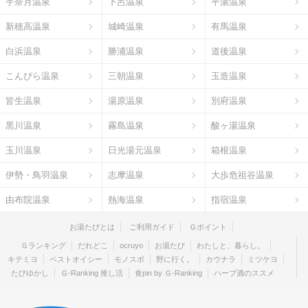
宇奈月温泉
下呂温泉
平湯温泉
新穂高温泉
城崎温泉
有馬温泉
白浜温泉
勝浦温泉
道後温泉
こんぴら温泉
三朝温泉
玉造温泉
皆生温泉
湯原温泉
別府温泉
黒川温泉
霧島温泉
酸ヶ湯温泉
玉川温泉
日光湯元温泉
箱根温泉
伊勢・鳥羽温泉
志摩温泉
大歩危祖谷温泉
由布院温泉
熱海温泉
指宿温泉
お湯たびとは
ご利用ガイド
Ｇポイント
Ｇランキング
だれどこ
ocruyo
お湯たび
わたしと、暮らし。
キテミヨ
ベストオイシー
モノスポ
野に行く。
カウナラ
ミツケヨ
たびゆかし
Ｇ-Ranking 推し活
食pin by Ｇ-Ranking
ハーブ酒のススメ