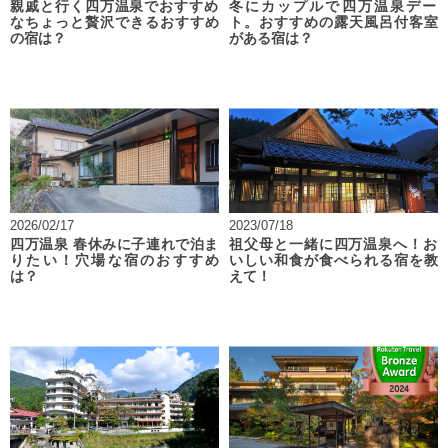
親戚と行く四万温泉でおすすめ
冬にカップルで四万温泉デー
なちょっと贅沢できるおすすめ
ト。おすすめの露天風呂付客室
の宿は？
がある宿は？
2026/02/17
2023/07/18
四万温泉 春休みに子連れで泊ま
祖父母と一緒に四万温泉へ！お
りたい！穴場な宿のおすすめ
いしい和食が食べられる宿を教
は？
えて！