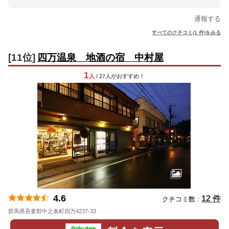
通報する
すべてのクチコミ(1 件)をみる
[11位]
四万温泉 地酒の宿 中村屋
1
人
/ 27人
が
おすすめ！
4.6
12 件
クチコミ数 :
群馬県吾妻郡中之条町四万4237-33
地図