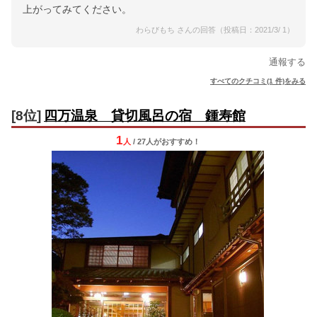
上がってみてください。
わらびもち さんの回答（投稿日：2021/3/ 1）
通報する
すべてのクチコミ(1 件)をみる
[8位]
四万温泉 貸切風呂の宿 鍾寿館
1
人
/ 27人
が
おすすめ！