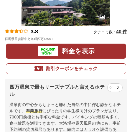
3.8
40 件
クチコミ数 :
群馬県吾妻郡中之条町四万4358-1
地図
料金を表示
割引クーポンをチェック
四万温泉で最もリーズナブルと言えるホテ
0
ル
温泉街の中心からちょっと離れた自然の中に佇む静かなホテ
ルです。
卒業旅行
にぴったりの学生様向けのプランがあり、
7000円前後とお手頃な料金です。バイキングの種類も多く、
食べ放題を満喫できます。大浴場や露天風呂の他にも、事前
予約制の貸切風呂もあります。館内にはカラオケ設備もあ