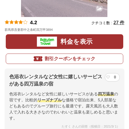
4.2
27 件
クチコミ数 :
群馬県吾妻郡中之条町四万甲3894
地図
料金を表示
割引クーポンをチェック
色浴衣レンタルなど女性に嬉しいサービス
0
がある四万温泉の宿
色浴衣レンタルなど女性に嬉しいサービスがある
四万温泉
の
宿です。比較的
リーズナブル
な価格で宿泊出来、5人部屋な
どもあるのでグループ旅行にも最適です。露天風呂も大人数
人で入れる大きさなのでわいわいと温泉も楽しめると思いま
す。
たすく さんの回答（投稿日：2021/3/ 1）