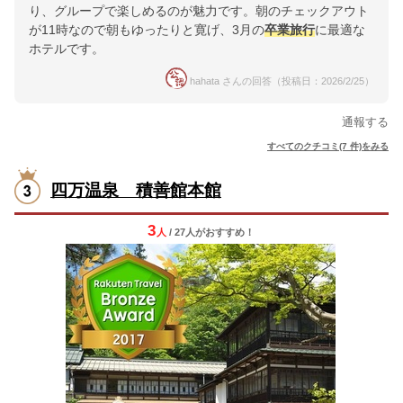
り、グループで楽しめるのが魅力です。朝のチェックアウト
が11時なので朝もゆったりと寛げ、3月の
卒業旅行
に最適な
ホテルです。
hahata さんの回答（投稿日：2026/2/25）
通報する
すべてのクチコミ(7 件)をみる
四万温泉 積善館本館
3
人
/ 27人
が
おすすめ！