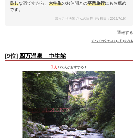
良し
な宿ですから、
大学生
のお仲間との
卒業旅行
にもお薦め
です。
ほっこり法師 さんの回答（投稿日：2023/7/19）
通報する
すべてのクチコミ(1 件)をみる
[9位]
四万温泉 中生館
1
人
/ 27人
が
おすすめ！