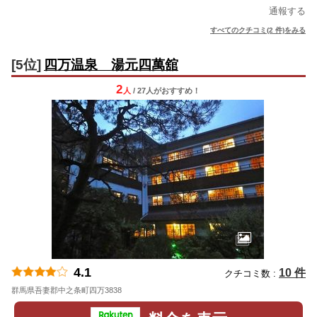
通報する
すべてのクチコミ(2 件)をみる
[5位]
四万温泉 湯元四萬舘
2
人
/ 27人
が
おすすめ！
4.1
10 件
クチコミ数 :
群馬県吾妻郡中之条町四万3838
地図