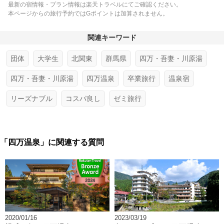
最新の宿情報・プラン情報は楽天トラベルにてご確認ください。
本ページからの旅行予約ではGポイントは加算されません。
関連キーワード
団体
大学生
北関東
群馬県
四万・吾妻・川原湯
四万・吾妻・川原湯
四万温泉
卒業旅行
温泉宿
リーズナブル
コスパ良し
ゼミ旅行
「四万温泉」に関連する質問
2020/01/16
2023/03/19