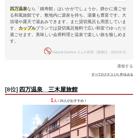
四万温泉
なら「鍾寿館」はいかがでしょうか。静かに過ごせ
る和風旅館です。敷地内に源泉を持ち、湯量も豊富です。大
浴場や露天で湯あみできます。また貸切風呂も用意していま
す。
カップル
プランでは貸切風呂無料で広い和室でゆったり
過ごせます。美味しい会席料理と温泉で楽しい旅を愉しめま
す。
Natural Science さんの回答（投稿日：2021/3/ 8）
通報する
すべてのクチコミ(1 件)をみる
[8位]
四万温泉 三木屋旅館
1
人
/ 20人
が
おすすめ！