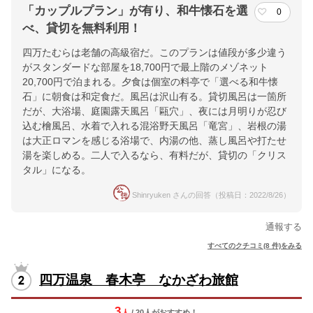
「カップルプラン」が有り、和牛懐石を選
0
べ、貸切を無料利用！
四万たむらは老舗の高級宿だ。このプランは値段が多少違う
がスタンダードな部屋を18,700円で最上階のメゾネット
20,700円で泊まれる。夕食は個室の料亭で「選べる和牛懐
石」に朝食は和定食だ。風呂は沢山有る。貸切風呂は一箇所
だが、大浴場、庭園露天風呂「甌穴」、夜には月明りが忍び
込む檜風呂、水着で入れる混浴野天風呂「竜宮」、岩根の湯
は大正ロマンを感じる浴場で、内湯の他、蒸し風呂や打たせ
湯を楽しめる。二人で入るなら、有料だが、貸切の「クリス
タル」になる。
Shinryuken さんの回答（投稿日：2022/8/26）
通報する
すべてのクチコミ(8 件)をみる
四万温泉 春木亭 なかざわ旅館
3
人
/ 20人
が
おすすめ！