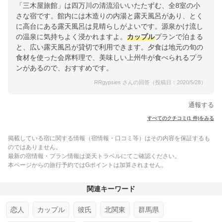
「三木屋旅館」は四万川の清流沿いいたたずむ、全8室の小
さな宿です。館内には木造りの内湯と露天風呂があり、とく
に高台にある露天風呂は見晴らしがよいです。源泉かけ流し
の温泉に気持ちよく浸かれますよ。
カップル
プランで泊まる
と、広い露天風呂が貸切で利用できます。夕食は地元の旬の
食材を使った会席料理で、美味しい上州牛が食べられるプラ
ンがあるので、おすすめです。
RRgypsies さんの回答（投稿日：2020/5/28）
通報する
すべてのクチコミ(1 件)をみる
掲載している宿に関する情報（宿情報・口コミ等）はその内容を保証するも
のではありません。
最新の宿情報・プラン情報は楽天トラベルにてご確認ください。
本ページからの旅行予約ではGポイントは加算されません。
関連キーワード
恋人
カップル
彼氏
北関東
群馬県