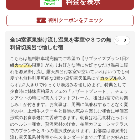
料金を表示
割引クーポンをチェック
全14室源泉掛け流し温泉を客室や３つの無
0
料貸切風呂で愉しむ宿
こちらは無料駐車場完備でご希望の【サプライズプラン1日2
組
カップル
限定】がありお好きな時にお好きなだけ温泉に浸
れる源泉掛け流し 露天風呂付客室や空いていればいつでも何
度でも無料利用可能な3種の貸切露天風呂にて
カップル
水入
らずお2人きりでゆっくり湯浴みを愉しめます。特典として
夕食時に姉妹店柏屋カフェの「デザートプレート」、チェッ
クアウトの時に写真入りフォトフレーム、後はお宿でのお楽
しみ！が付きます。お食事は、周囲に気兼ねすることなく寛
ぎの中、上州牛ステーキと群馬の恵みを楽しむ和食に半個室
形式のお食事処にて舌鼓できます。朝食は地元食材たっぷり
のヘルシー和食、贅沢素材の洋食、柏屋カフェ・シマテラス
でのブランチと３つの選択肢があります。お部屋は源泉掛け
流し露天風呂付客室からスタンダードまでご予算とお好みに