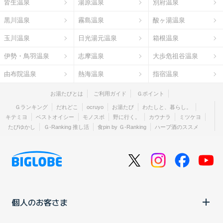
皆生温泉
湯原温泉
別府温泉
黒川温泉
霧島温泉
酸ヶ湯温泉
玉川温泉
日光湯元温泉
箱根温泉
伊勢・鳥羽温泉
志摩温泉
大歩危祖谷温泉
由布院温泉
熱海温泉
指宿温泉
お湯たびとは
ご利用ガイド
Ｇポイント
Ｇランキング
だれどこ
ocruyo
お湯たび
わたしと、暮らし。
キテミヨ
ベストオイシー
モノスポ
野に行く。
カウナラ
ミツケヨ
たびゆかし
Ｇ-Ranking 推し活
食pin by Ｇ-Ranking
ハーブ酒のススメ
個人のお客さま