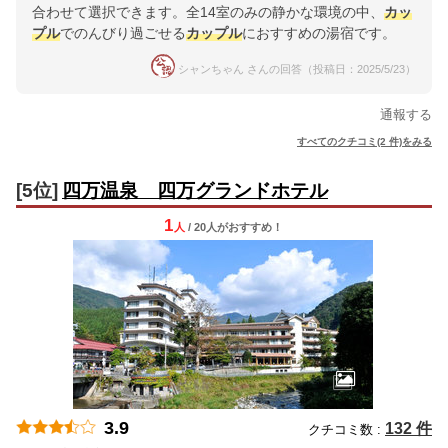
合わせて選択できます。全14室のみの静かな環境の中、
カッ
プル
でのんびり過ごせる
カップル
におすすめの湯宿です。
シャンちゃん さんの回答（投稿日：2025/5/23）
通報する
すべてのクチコミ(2 件)をみる
[5位]
四万温泉 四万グランドホテル
1
人
/ 20人
が
おすすめ！
3.9
132 件
クチコミ数 :