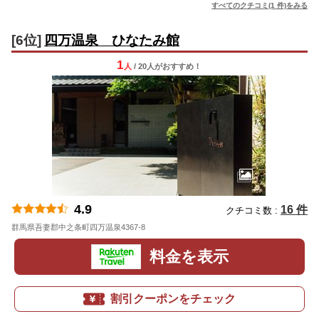
すべてのクチコミ(1 件)をみる
[6位]
四万温泉 ひなたみ館
1
人
/ 20人
が
おすすめ！
4.9
16 件
クチコミ数 :
群馬県吾妻郡中之条町四万温泉4367-8
地図
料金を表示
割引クーポンをチェック