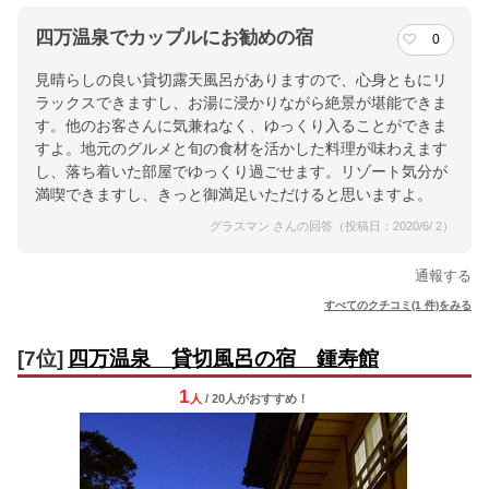
四万温泉でカップルにお勧めの宿
0
見晴らしの良い貸切露天風呂がありますので、心身ともにリ
ラックスできますし、お湯に浸かりながら絶景が堪能できま
す。他のお客さんに気兼ねなく、ゆっくり入ることができま
すよ。地元のグルメと旬の食材を活かした料理が味わえます
し、落ち着いた部屋でゆっくり過ごせます。リゾート気分が
満喫できますし、きっと御満足いただけると思いますよ。
グラスマン さんの回答（投稿日：2020/6/ 2）
通報する
すべてのクチコミ(1 件)をみる
[7位]
四万温泉 貸切風呂の宿 鍾寿館
1
人
/ 20人
が
おすすめ！