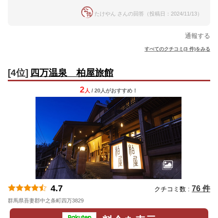
たけやん さんの回答（投稿日：2024/11/13）
通報する
すべてのクチコミ(3 件)をみる
[4位]
四万温泉 柏屋旅館
2
人
/ 20人
が
おすすめ！
4.7
76 件
クチコミ数 :
群馬県吾妻郡中之条町四万3829
地図