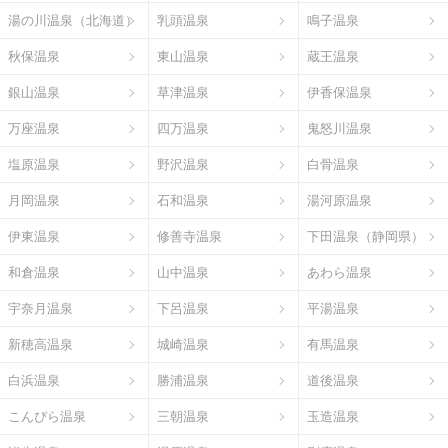
湯の川温泉（北海道）
乳頭温泉
鳴子温泉
秋保温泉
東山温泉
蔵王温泉
銀山温泉
草津温泉
伊香保温泉
万座温泉
四万温泉
鬼怒川温泉
塩原温泉
野沢温泉
白骨温泉
月岡温泉
石和温泉
湯河原温泉
伊東温泉
修善寺温泉
下田温泉（静岡県）
和倉温泉
山中温泉
あわら温泉
宇奈月温泉
下呂温泉
平湯温泉
新穂高温泉
城崎温泉
有馬温泉
白浜温泉
勝浦温泉
道後温泉
こんぴら温泉
三朝温泉
玉造温泉