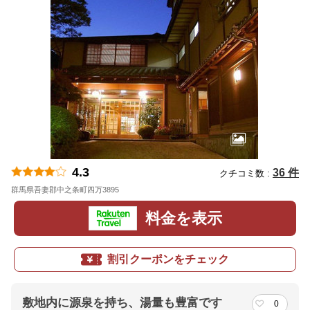
4.3
36 件
クチコミ数 :
群馬県吾妻郡中之条町四万3895
地図
料金を表示
割引クーポンをチェック
敷地内に源泉を持ち、湯量も豊富です
0