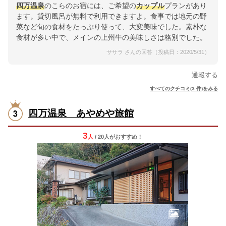
四万温泉
のこらのお宿には、ご希望の
カップル
プランがあり
ます。貸切風呂が無料で利用できますよ。食事では地元の野
菜など旬の食材をたっぷり使って、大変美味でした。素朴な
食材が多い中で、メインの上州牛の美味しさは格別でした。
ササラ さんの回答（投稿日：2020/5/31）
通報する
すべてのクチコミ(3 件)をみる
四万温泉 あやめや旅館
3
人
/ 20人
が
おすすめ！