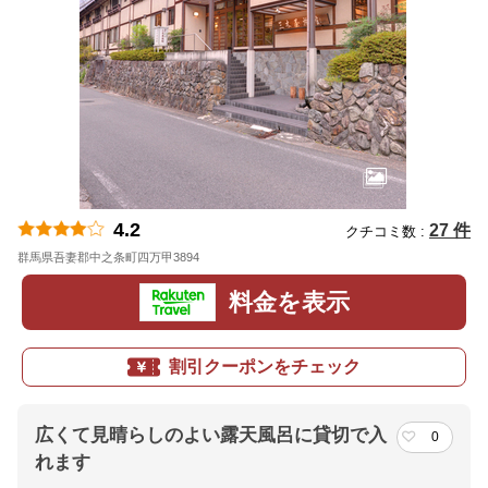
4.2
27 件
クチコミ数 :
群馬県吾妻郡中之条町四万甲3894
地図
料金を表示
割引クーポンをチェック
広くて見晴らしのよい露天風呂に貸切で入
0
れます