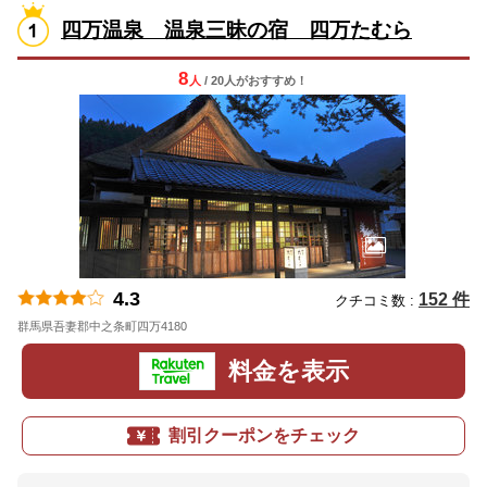
四万温泉 温泉三昧の宿 四万たむら
8
人
/ 20人
が
おすすめ！
4.3
152 件
クチコミ数 :
群馬県吾妻郡中之条町四万4180
地図
料金を表示
割引クーポンをチェック