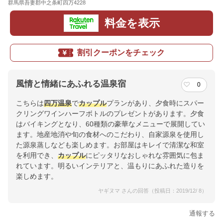
群馬県吾妻郡中之条町四万4228
地図
料金を表示
割引クーポンをチェック
風情と情緒にあふれる温泉宿
0
こちらは
四万温泉
で
カップル
プランがあり、夕食時にスパー
クリングワインハーフボトルのプレゼントがあります。夕食
はバイキングとなり、60種類の豪華なメニューで展開してい
ます。地産地消や旬の食材へのこだわり、自家源泉を使用し
た源泉蒸しなども楽しめます。お部屋はキレイで清潔な和室
を利用でき、
カップル
にピッタリなおしゃれな雰囲気に包ま
れています。明るいインテリアと、温もりにあふれた造りを
楽しめます。
ヤギヌマ さんの回答（投稿日：2019/12/ 8）
通報する