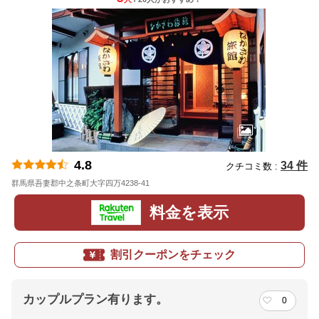
4.8
34 件
クチコミ数 :
群馬県吾妻郡中之条町大字四万4238-41
地図
料金を表示
割引クーポンをチェック
カップルプラン有ります。
0