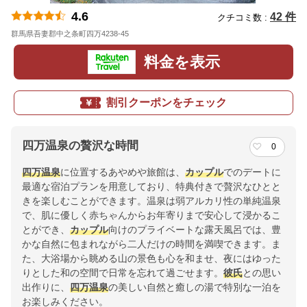
4.6
42 件
クチコミ数 :
群馬県吾妻郡中之条町四万4238-45
地図
料金を表示
割引クーポンをチェック
四万温泉の贅沢な時間
0
四万温泉
に位置するあやめや旅館は、
カップル
でのデートに
最適な宿泊プランを用意しており、特典付きで贅沢なひとと
きを楽しむことができます。温泉は弱アルカリ性の単純温泉
で、肌に優しく赤ちゃんからお年寄りまで安心して浸かるこ
とができ、
カップル
向けのプライベートな露天風呂では、豊
かな自然に包まれながら二人だけの時間を満喫できます。ま
た、大浴場から眺める山の景色も心を和ませ、夜にはゆった
りとした和の空間で日常を忘れて過ごせます。
彼氏
との思い
出作りに、
四万温泉
の美しい自然と癒しの湯で特別な一泊を
お楽しみください。