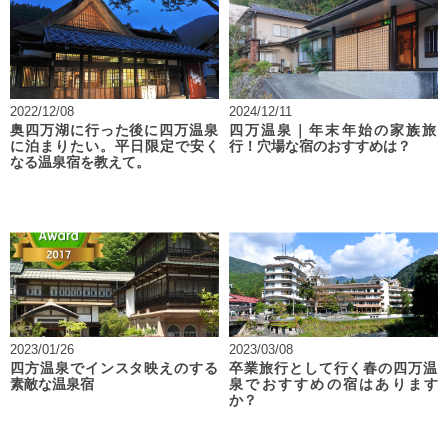
2022/12/08
2024/12/11
奥四万湖に行った後に四万温泉
四万温泉｜年末年始の家族旅
に泊まりたい。平日限定で安く
行！穴場な宿のおすすめは？
なる温泉宿を教えて。
2023/01/26
2023/03/08
四方温泉でインスタ映えのする
卒業旅行として行く春の四万温
素敵な温泉宿
泉でおすすめの宿はあります
か？