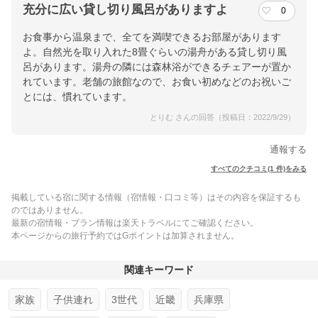
充分に広い貸し切り風呂がありますよ
0
お食事から温泉まで、全てを満喫できるお部屋があります
よ。自然光を取り入れた8畳ぐらいの湯舟がある貸し切り風
呂があります。湯舟の隣には森林浴ができるチェアーが置か
れています。老舗の旅館なので、お食い初めなどのお祝いご
とには、慣れています。
とりむ さんの回答（投稿日：2022/9/29）
通報する
すべてのクチコミ(1 件)をみる
掲載している宿に関する情報（宿情報・口コミ等）はその内容を保証するも
のではありません。
最新の宿情報・プラン情報は楽天トラベルにてご確認ください。
本ページからの旅行予約ではGポイントは加算されません。
関連キーワード
家族
子供連れ
3世代
近畿
兵庫県