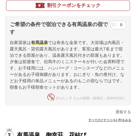
割引クーポンをチェック
ご希望の条件で宿泊できる有馬温泉の宿で
0
す
自家源泉は
有馬温泉
では有名な金泉です。大浴場は内風呂・
露天風呂・貸切露天風呂があります。客室は最大7名まで宿
泊できる部屋があり、温泉露天風呂付きの部屋もあります。
夕食は部屋食で、但馬牛のミニステーキが付いた会席料理で
す。お子様用には、ハンバーグ・コーンスープなどのメニュ
ーがあるお子様御膳があります。おにぎり・魚の煮付け、な
どお子様用の単品メニューがあるのもこの宿ならではです。
朝食もお子様朝食セットがあります。
ずんたこす さんの回答（投稿日：2024/12/15）
通報する
すべてのクチコミ(14 件)をみる
有馬温泉 御幸荘 花結び