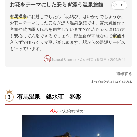
お花をテーマにした安らぎ漂う温泉旅館
0
有馬温泉
にお越しでしたら「花結び」はいかがでしょうか。
お花をテーマにした安らぎ漂う温泉旅館です。露天風呂付き
客室や貸切露天風呂を用意していますので赤ちゃん連れの方
も安心して入浴できるでしょう。部屋食が可能なので
家族
水
入らずでゆっくり食事が楽しめます。駅からの送迎サービス
も行っています。
Natural Science さんの回答（投稿日：2021/5/ 1）
通報する
すべてのクチコミ(4 件)をみる
有馬温泉 銀水荘 兆楽
3
人
/ 27人
が
おすすめ！