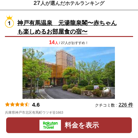
27
人が選んだホテルランキング
神戸有馬温泉 元湯龍泉閣〜赤ちゃん
も楽しめるお部屋食の宿〜
14
人
/ 27人
が
おすすめ！
4.6
226 件
クチコミ数 :
兵庫県神戸市北区有馬町ウツギ谷1663
地図
料金を表示