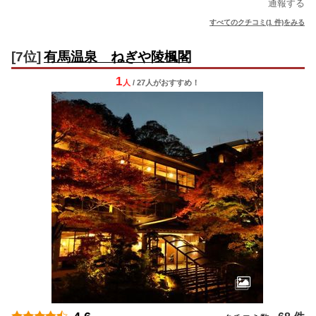
通報する
すべてのクチコミ(1 件)をみる
[7位]
有馬温泉 ねぎや陵楓閣
1
人
/ 27人
が
おすすめ！