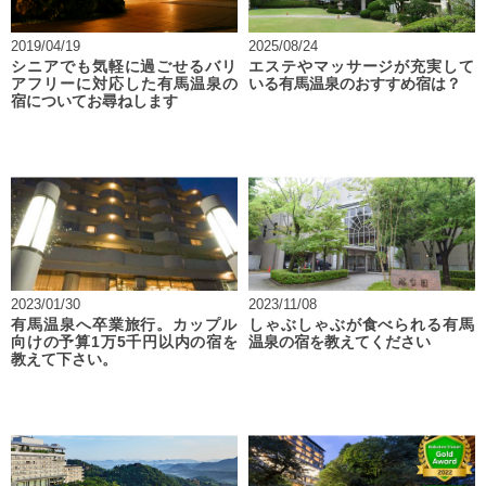
2019/04/19
2025/08/24
シニアでも気軽に過ごせるバリ
エステやマッサージが充実して
アフリーに対応した有馬温泉の
いる有馬温泉のおすすめ宿は？
宿についてお尋ねします
2023/01/30
2023/11/08
有馬温泉へ卒業旅行。カップル
しゃぶしゃぶが食べられる有馬
向けの予算1万5千円以内の宿を
温泉の宿を教えてください
教えて下さい。