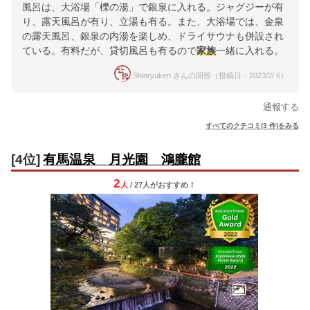
風呂は、大浴場「櫟の湯」で銀泉に入れる。ジャグジーが有
り、露天風呂が有り、立湯も有る。また、大浴場では、金泉
の露天風呂、銀泉の内湯を楽しめ、ドライサウナも併設され
ている。有料だが、貸切風呂も有るので
家族
一緒に入れる。
Shinryuken さんの回答（投稿日：2023/2/ 6）
通報する
すべてのクチコミ(3 件)をみる
[4位]
有馬温泉 月光園 鴻朧館
2
人
/ 27人
が
おすすめ！