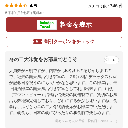
4.5
346 件
クチコミ数 :
兵庫県神戸市北区有馬町318
地図
料金を表示
割引クーポンをチェック
冬の二大味覚をお部屋でどうぞ
0
人員数が不明ですが、内容から5名以上の感じがしますの
で、絶景の露天風呂付き客室の１２帖+８帖 デラックス和室
が記念日を祝うのにも良いかなと思います。この部屋は、最
上階角部屋の露天風呂付き客室として利用出来ます。山側
（マウントビュー）浴槽は信楽焼の陶器製です。貸切のお風
呂も数種類完備しており、どれにするか少し迷いますね。食
事は、ふぐとカニの二大冬物語会席がお部屋でいただけま
す。朝食も、日本の朝にぴったりの和食膳で楽しめます。
一郎ちゃん さんの回答（投稿日：2019/12/11）