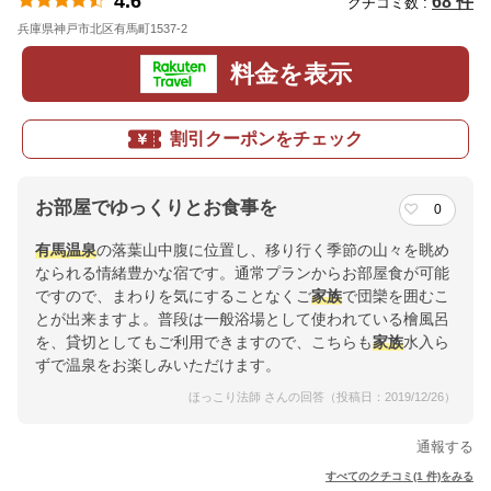
4.6
68 件
クチコミ数 :
兵庫県神戸市北区有馬町1537-2
地図
料金を表示
割引クーポンをチェック
お部屋でゆっくりとお食事を
0
有馬温泉
の落葉山中腹に位置し、移り行く季節の山々を眺め
なられる情緒豊かな宿です。通常プランからお部屋食が可能
ですので、まわりを気にすることなくご
家族
で団欒を囲むこ
とが出来ますよ。普段は一般浴場として使われている檜風呂
を、貸切としてもご利用できますので、こちらも
家族
水入ら
ずで温泉をお楽しみいただけます。
ほっこり法師 さんの回答（投稿日：2019/12/26）
通報する
すべてのクチコミ(1 件)をみる