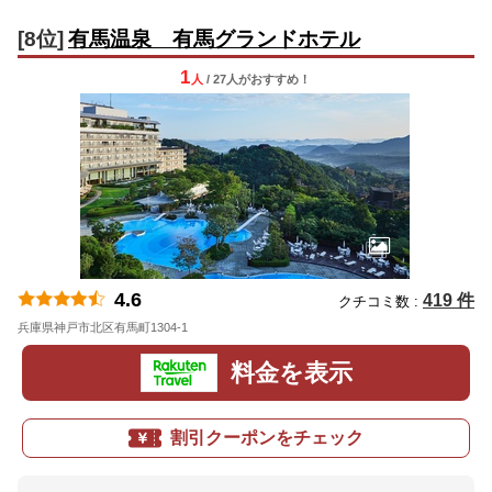
[8位]
有馬温泉 有馬グランドホテル
1
人
/ 27人
が
おすすめ！
4.6
419 件
クチコミ数 :
兵庫県神戸市北区有馬町1304-1
地図
料金を表示
割引クーポンをチェック