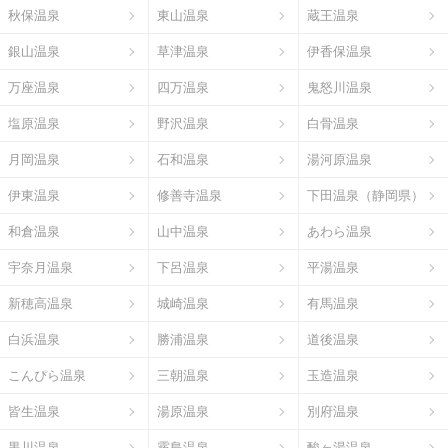
秋保温泉
東山温泉
蔵王温泉
銀山温泉
草津温泉
伊香保温泉
万座温泉
四万温泉
鬼怒川温泉
塩原温泉
野沢温泉
白骨温泉
月岡温泉
石和温泉
湯河原温泉
伊東温泉
修善寺温泉
下田温泉（静岡県）
和倉温泉
山中温泉
あわら温泉
宇奈月温泉
下呂温泉
平湯温泉
新穂高温泉
城崎温泉
有馬温泉
白浜温泉
勝浦温泉
道後温泉
こんぴら温泉
三朝温泉
玉造温泉
皆生温泉
湯原温泉
別府温泉
黒川温泉
霧島温泉
酸ヶ湯温泉