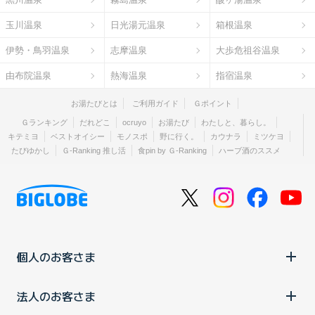
玉川温泉
日光湯元温泉
箱根温泉
伊勢・鳥羽温泉
志摩温泉
大歩危祖谷温泉
由布院温泉
熱海温泉
指宿温泉
お湯たびとは
ご利用ガイド
Ｇポイント
Ｇランキング
だれどこ
ocruyo
お湯たび
わたしと、暮らし。
キテミヨ
ベストオイシー
モノスポ
野に行く。
カウナラ
ミツケヨ
たびゆかし
Ｇ-Ranking 推し活
食pin by Ｇ-Ranking
ハーブ酒のススメ
個人のお客さま
法人のお客さま