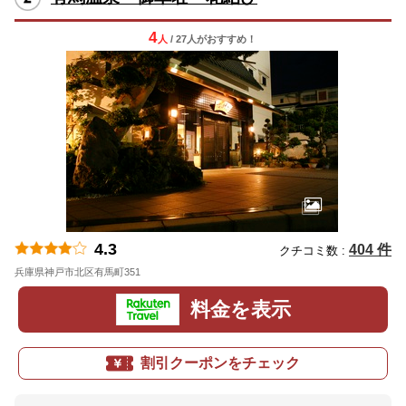
4
人
/ 27人
が
おすすめ！
4.3
404 件
クチコミ数 :
兵庫県神戸市北区有馬町351
地図
料金を表示
割引クーポンをチェック