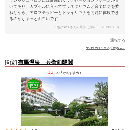
フレッシュサロンには最新のリラクゼーションマシーンが置
いてあり、カプセルに入ってプラネタリウムと音楽に身を委
ねながら、アロマテラピーとドライサウナを同時に体験でき
るのがちょっと面白いです。
RRgypsies さんの回答（投稿日：2019/12/10）
通報する
すべてのクチコミ(1 件)をみる
[6位]
有馬温泉 兵衛向陽閣
1
人
/ 27人
が
おすすめ！