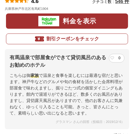
4.6
546 件
クチコミ数 :
兵庫県神戸市北区有馬町1904
地図
料金を表示
割引クーポンをチェック
有馬温泉で部屋食ができて貸切風呂のある
0
お勧めのホテル
こちらは御
家族
で温泉と食事を楽しむには最適な宿だと思い
ます。神戸牛などのグルメや旬の食材を活かした会席料理が
部屋食で味わえますし、掘りごたつ式の個室ダイニングもあ
ります。館内で湯巡りができるほど、数多くのお風呂があり
ますし、貸切露天風呂がありますので、他のお客さんに気兼
ねなく、ゆっくり入ることも可能。きっと、皆さんにとっ
て、素晴らしい思い出になると思います。
グラスマン さんの回答（投稿日：2019/12/ 6）