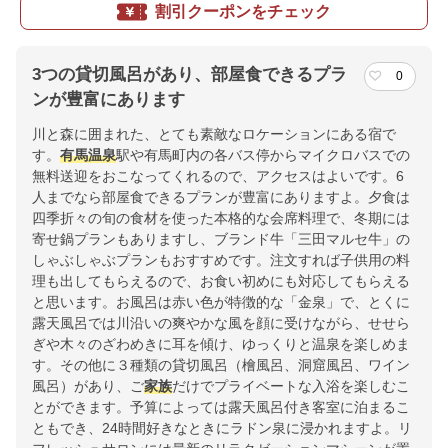
割引クーポンをチェック
3つの貸切風呂があり、部屋食できるプラ
0
ンが豊富にあります
川と森に囲まれた、とても素敵なロケーションにある宿で
す。
有馬温泉
駅や有馬町内の各バス停からマイクロバスでの
無料送迎をおこなってくれるので、アクセスはよいです。6
人までなら部屋食できるプランが豊富にありますよ。夕食は
四季折々の旬の食材を使った本格的な会席料理で、冬期には
寄せ鍋プランもありますし、ブランド牛「三田マルセ牛」の
しゃぶしゃぶプランもおすすめです。注文すれば子供用の料
理も出してもらえるので、お食い初めにも対応してもらえる
と思います。お風呂は赤い色が特徴的な「金泉」で、とくに
露天風呂では川沿いの爽やかな風を顔に受けながら、せせら
ぎや木々のざわめきに耳を傾け、ゆっくりと温泉を楽しめま
す。その他に３種類の貸切風呂（檜風呂、洞窟風呂、ワイン
風呂）があり、ご
家族
だけでプライベートな入浴を楽しむこ
とができます。予算によっては露天風呂付き客室に泊まるこ
ともでき、24時間好きなときにラドン泉に浸かれますよ。リ