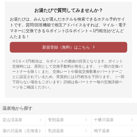
お湯たびで質問してみませんか？
お湯たびは、みんなが選んだホテルを検索できるホテル予約サイ
トです。質問/回答機能で相互アドバイスをすれば、マイル・電子
マネーに交換できるＧポイント(1Ｇポイント＝1円相当)がどんど
んたまる！
新規登録（無料）はこちら
※1Ｇ＝1円相当は、Ｇポイントの価値の目安となります。ポイント
交換時には、原則として交換手数料が発生します。（一部の交換パ
ートナーを除く）また、交換レートや最低交換数量がパートナーご
とに設定されているため、実質的には1円相当を下回ります。（一部
下回らない場合もございます）詳細は各パートナー毎の交換詳細ペ
ージをご確認ください。
温泉地から探す
定山渓温泉
登別温泉
十勝川温泉
湯の川温泉（北海道）
乳頭温泉
鳴子温泉