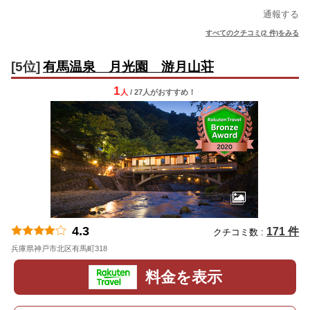
通報する
すべてのクチコミ(2 件)をみる
[5位]
有馬温泉 月光園 游月山荘
1
人
/ 27人
が
おすすめ！
4.3
171 件
クチコミ数 :
兵庫県神戸市北区有馬町318
地図
料金を表示