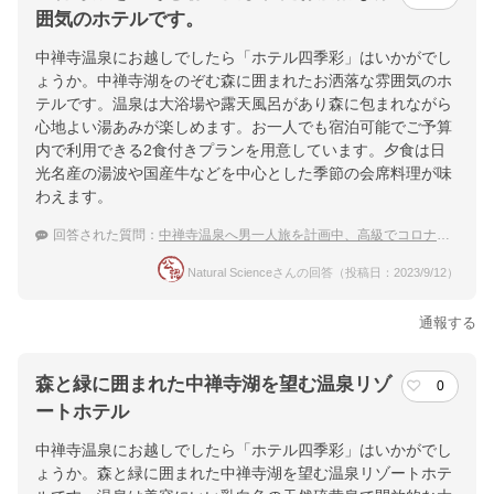
囲気のホテルです。
中禅寺温泉にお越しでしたら「ホテル四季彩」はいかがでし
ょうか。中禅寺湖をのぞむ森に囲まれたお洒落な雰囲気のホ
テルです。温泉は大浴場や露天風呂があり森に包まれながら
心地よい湯あみが楽しめます。お一人でも宿泊可能でご予算
内で利用できる2食付きプランを用意しています。夕食は日
光名産の湯波や国産牛などを中心とした季節の会席料理が味
わえます。
回答された質問：
中禅寺温泉へ男一人旅を計画中、高級でコロナ対策がしっかりしている宿をしりたい。
Natural Scienceさんの回答（投稿日：2023/9/12）
通報する
森と緑に囲まれた中禅寺湖を望む温泉リゾ
0
ートホテル
中禅寺温泉にお越しでしたら「ホテル四季彩」はいかがでし
ょうか。森と緑に囲まれた中禅寺湖を望む温泉リゾートホテ