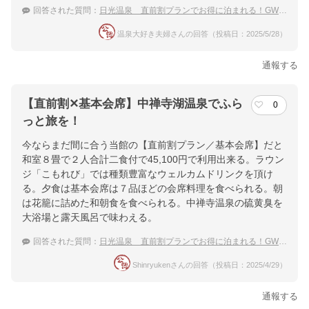
回答された質問：
日光温泉 直前割プランでお得に泊まれる！GWにおすすめの温泉宿
温泉大好き夫婦さんの回答（投稿日：2025/5/28）
通報する
【直前割✕基本会席】中禅寺湖温泉でふら
0
っと旅を！
今ならまだ間に合う当館の【直前割プラン／基本会席】だと
和室８畳で２人合計二食付で45,100円で利用出来る。ラウン
ジ「こもれび」では種類豊富なウェルカムドリンクを頂け
る。夕食は基本会席は７品ほどの会席料理を食べられる。朝
は花籠に詰めた和朝食を食べられる。中禅寺温泉の硫黄臭を
大浴場と露天風呂で味わえる。
回答された質問：
日光温泉 直前割プランでお得に泊まれる！GWにおすすめの温泉宿
Shinryukenさんの回答（投稿日：2025/4/29）
通報する