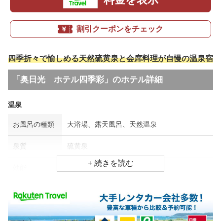
割引クーポンをチェック
四季折々で愉しめる天然硫黄泉と会席料理が自慢の温泉宿
「奥日光 ホテル四季彩」のホテル詳細
温泉
お風呂の種類
大浴場、露天風呂、天然温泉
泉質
硫黄泉
効能
美肌効果、リウマチ・神経病
食事場所
朝食
レストラン