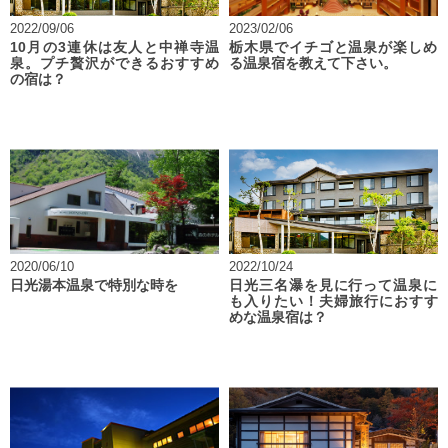
2022/09/06
2023/02/06
10月の3連休は友人と中禅寺温
栃木県でイチゴと温泉が楽しめ
泉。プチ贅沢ができるおすすめ
る温泉宿を教えて下さい。
の宿は？
2020/06/10
2022/10/24
日光湯本温泉で特別な時を
日光三名瀑を見に行って温泉に
も入りたい！夫婦旅行におすす
めな温泉宿は？