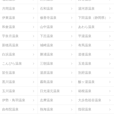
月岡温泉
石和温泉
湯河原温泉
伊東温泉
修善寺温泉
下田温泉（静岡県）
和倉温泉
山中温泉
あわら温泉
宇奈月温泉
下呂温泉
平湯温泉
新穂高温泉
城崎温泉
有馬温泉
白浜温泉
勝浦温泉
道後温泉
こんぴら温泉
三朝温泉
玉造温泉
皆生温泉
湯原温泉
別府温泉
黒川温泉
霧島温泉
酸ヶ湯温泉
玉川温泉
日光湯元温泉
箱根温泉
伊勢・鳥羽温泉
志摩温泉
大歩危祖谷温泉
由布院温泉
熱海温泉
指宿温泉