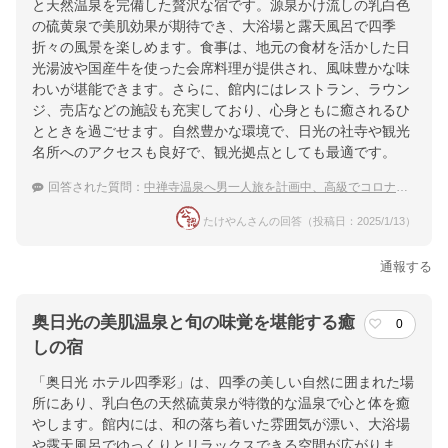
と天然温泉を完備した贅沢な宿です。源泉かけ流しの乳白色
の硫黄泉で美肌効果が期待でき、大浴場と露天風呂で四季
折々の風景を楽しめます。食事は、地元の食材を活かした日
光湯波や国産牛を使った会席料理が提供され、風味豊かな味
わいが堪能できます。さらに、館内にはレストラン、ラウン
ジ、売店などの施設も充実しており、心身ともに癒されるひ
とときを過ごせます。自然豊かな環境で、日光の社寺や観光
名所へのアクセスも良好で、観光拠点としても最適です。
回答された質問：
中禅寺温泉へ男一人旅を計画中、高級でコロナ対策がしっかりしている宿をしりたい。
たけやんさんの回答（投稿日：2025/1/13）
通報する
奥日光の美肌温泉と旬の味覚を堪能する癒
0
しの宿
「奥日光 ホテル四季彩」は、四季の美しい自然に囲まれた場
所にあり、乳白色の天然硫黄泉が特徴的な温泉で心と体を癒
やします。館内には、和の落ち着いた雰囲気が漂い、大浴場
や露天風呂でゆっくりとリラックスできる空間が広がりま