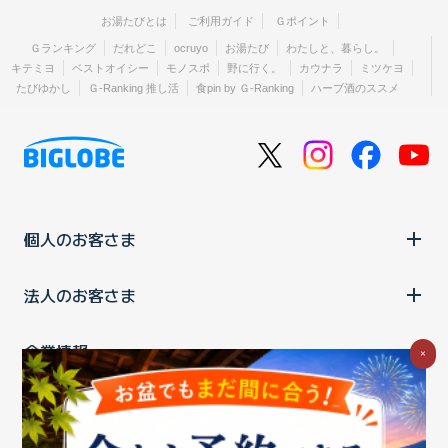
お湯たびとは
ご利用ガイド
Ｇポイント
Ｇランキング
だれどこ
ocruyo
お湯たび
わたしと、暮らし。
キテミヨ
ベストオイシー
モノスポ
野に行く。
カウナラ
ミツケヨ
たびゆかし
Ｇ-Ranking 推し活
食pin by Ｇ-Ranking
ハーブ酒のススメ
個人のお客さま
法人のお客さま
企業情報
×
ご利用中の方