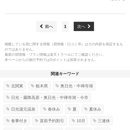
前へ
1
次へ
掲載している宿に関する情報（宿情報・口コミ等）はその内容を保証するも
のではありません。
最新の宿情報・プラン情報は楽天トラベルにてご確認ください。
本ページからの旅行予約ではGポイントは加算されません。
関連キーワード
北関東
栃木県
奥日光・中禅寺湖
日光・霧降高原・奥日光・中禅寺湖・今市
日光湯元温泉
春休み
夏
夏休み
食事付き
直前予約割引
10月
三連休