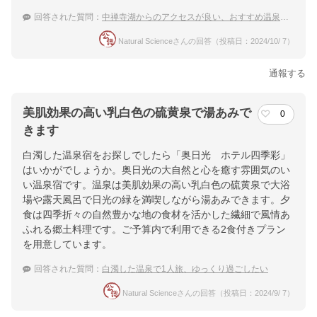
回答された質問：
中禅寺湖からのアクセスが良い、おすすめ温泉宿を教えてください
Natural Scienceさんの回答（投稿日：2024/10/ 7）
通報する
美肌効果の高い乳白色の硫黄泉で湯あみで
0
きます
白濁した温泉宿をお探しでしたら「奥日光 ホテル四季彩」
はいかがでしょうか。奥日光の大自然と心を癒す雰囲気のい
い温泉宿です。温泉は美肌効果の高い乳白色の硫黄泉で大浴
場や露天風呂で日光の緑を満喫しながら湯あみできます。夕
食は四季折々の自然豊かな地の食材を活かした繊細で風情あ
ふれる郷土料理です。ご予算内で利用できる2食付きプラン
を用意しています。
回答された質問：
白濁した温泉で1人旅、ゆっくり過ごしたい
Natural Scienceさんの回答（投稿日：2024/9/ 7）