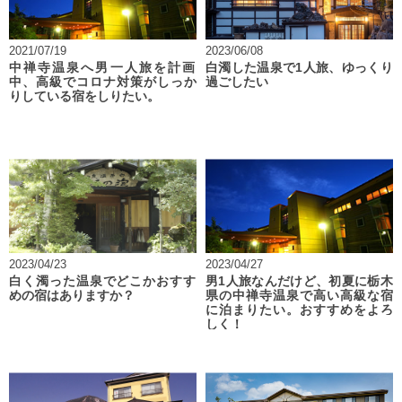
2021/07/19
2023/06/08
中禅寺温泉へ男一人旅を計画
白濁した温泉で1人旅、ゆっくり
中、高級でコロナ対策がしっか
過ごしたい
りしている宿をしりたい。
2023/04/23
2023/04/27
白く濁った温泉でどこかおすす
男1人旅なんだけど、初夏に栃木
めの宿はありますか？
県の中禅寺温泉で高い高級な宿
に泊まりたい。おすすめをよろ
しく！