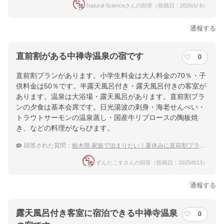
Natural Scienceさんの回答（投稿日：2026/1/ 8）
通報する
直前割がある中禅寺温泉の宿です
0
直前割プランがあります。小学生料金は大人料金の70％・子
供料金は50％です。半露天風呂付き・露天風呂付きの客室が
あります。温泉は大浴場・露天風呂があります。直前割プラ
ンの夕食は基本会席です。日光湯波の刺身・海老せんべい・
トラウトサーモンの温泉蒸し・国産牛リブロースの陶板焼
き、などの料理がならびます。
回答された質問：
栃木県 家族で泊まりたい！夏休みに直前割プランが使えるおすすめは？
ずんたこすさんの回答（投稿日：2025/8/13）
通報する
露天風呂付き客室に宿泊できる中禅寺温泉
0