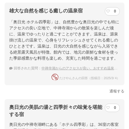
雄大な自然を感じる癒しの温泉宿
0
「奥日光 ホテル四季彩」は、自然豊かな奥日光の中でも特に
アクセスの良い立地で、中禅寺湖からの散策を楽しんだ後
に、温泉でゆったりと過ごすことができます。温泉は、源泉
掛け流しの温泉で、心身をリフレッシュさせてくれる癒しの
ひとときです。温泉は、日光の大自然を感じながら入浴でき
る絶景露天風呂が特徴。館内では、地元の新鮮な食材を使っ
た季節感豊かな料理も楽しめ、充実した時間を過ごせます。
回答された質問：
中禅寺湖からのアクセスが良い、おすすめ温泉宿を教えてください
たけやんさんの回答（投稿日：2025/3/ 4）
通報する
奥日光の美肌の湯と四季折々の味覚を堪能
0
する宿
奥日光の中禅寺湖畔にある「ホテル四季彩」は、36室の客室