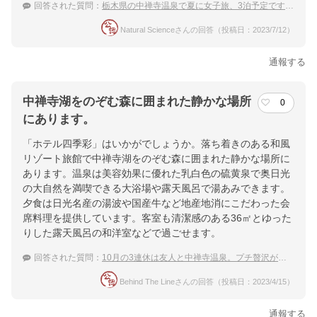
回答された質問：
栃木県の中禅寺温泉で夏に女子旅、3泊予定です。高くて豪華な女子旅にしたいです。
Natural Scienceさんの回答（投稿日：2023/7/12）
通報する
中禅寺湖をのぞむ森に囲まれた静かな場所
0
にあります。
「ホテル四季彩」はいかがでしょうか。落ち着きのある和風
リゾート旅館で中禅寺湖をのぞむ森に囲まれた静かな場所に
あります。温泉は美容効果に優れた乳白色の硫黄泉で奥日光
の大自然を満喫できる大浴場や露天風呂で湯あみできます。
夕食は日光名産の湯波や国産牛など地産地消にこだわった会
席料理を提供しています。客室も清潔感のある36㎡とゆった
りした露天風呂の和洋室などで過ごせます。
回答された質問：
10月の3連休は友人と中禅寺温泉。プチ贅沢ができるおすすめの宿は？
Behind The Lineさんの回答（投稿日：2023/4/15）
通報する