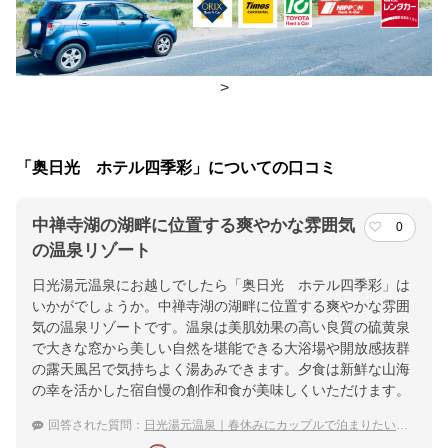
夕食
レストラン
チェックイン・チェックアウト時間
>
チェックイン
15:00(最終チェックイン：18:00)
チェックアウ
10:00
「奥日光 ホテル四季彩」についての口コミ
ト
中禅寺湖の湖畔に位置する爽やかな雰囲気
0
交通アクセス
の温泉リゾート
【車】日光道清滝IC～120号25分【電車】東武：北千住～日光1時
日光湯元温泉にお越しでしたら「奥日光 ホテル四季彩」は
間半JR：宇都宮～日光50分【バス】日光駅～当館45分
いかがでしょうか。中禅寺湖の湖畔に位置する爽やかな雰囲
気の温泉リゾートです。温泉は美肌効果の高い良質の硫黄泉
提供：楽天トラベル
で大きな窓から美しい自然を堪能できる大浴場や開放感抜群
楽天トラベルで
の露天風呂で気持ちよく湯あみできます。夕食は新鮮な山海
の幸を活かした宿自慢の創作和食が美味しくいただけます。
ホテル詳細を詳しく見る
回答された質問：
日光湯元温泉｜春休みにカップルで泊まりたい！宿のおすすめは？