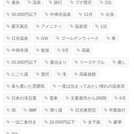
連休
温泉
旅行
プチ贅沢
2泊
30,000円以下
中禅寺温泉
12月
出張
露天風呂
アメニティ
温泉宿
1泊
日光温泉
GW
ゴールデンウィーク
車
中禅寺湖
散策
9月
高級
25,000円以下
素泊まり
リーズナブル
癒し
にごり湯
贅沢
滝
高級旅館
落ち着いた雰囲気
一度は泊まってみたい憧れの温泉宿
日本の滝百選
電車
主要都市から2時間
8月
湖
湖畔
濁り湯
日光東照宮
卒業旅行
一泊二食付き
20,000円以下
女子旅
豪華