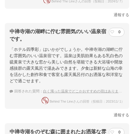
Behind The Lineさんの回答（投稿日：2024/1/ 7）
通報する
中禅寺湖の湖畔に佇む雰囲気のいい温泉宿
0
です。
「ホテル四季彩」はいかがでしょうか。中禅寺湖の湖畔に佇
む雰囲気のいい温泉宿です。温泉は美肌効果もある乳白色の
硫黄泉で大きな窓から美しい自然を堪能できる大浴場や開放
感抜群の露天風呂で湯あみできます。夕食は新鮮な山海の幸
を活かした創作和食で客室も露天風呂付のお洒落な和洋室な
どで過ごせます。
回答された質問：
白く濁った温泉でどこかおすすめの宿はありますか？
Behind The Lineさんの回答（投稿日：2023/11/ 1）
通報する
中禅寺湖をのぞむ森に囲まれたお洒落な雰
0