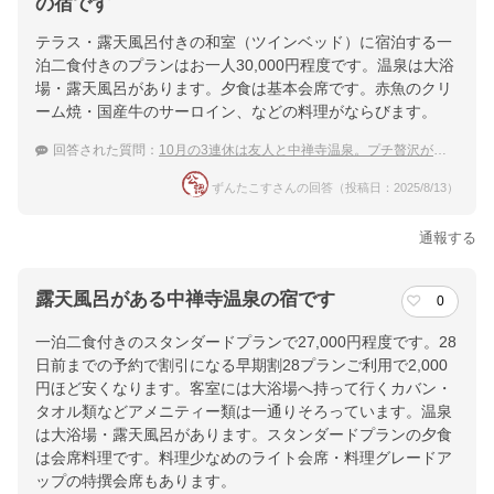
の宿です
テラス・露天風呂付きの和室（ツインベッド）に宿泊する一
泊二食付きのプランはお一人30,000円程度です。温泉は大浴
場・露天風呂があります。夕食は基本会席です。赤魚のクリ
ーム焼・国産牛のサーロイン、などの料理がならびます。
回答された質問：
10月の3連休は友人と中禅寺温泉。プチ贅沢ができるおすすめの宿は？
ずんたこすさんの回答（投稿日：2025/8/13）
通報する
露天風呂がある中禅寺温泉の宿です
0
一泊二食付きのスタンダードプランで27,000円程度です。28
日前までの予約で割引になる早期割28プランご利用で2,000
円ほど安くなります。客室には大浴場へ持って行くカバン・
タオル類などアメニティー類は一通りそろっています。温泉
は大浴場・露天風呂があります。スタンダードプランの夕食
は会席料理です。料理少なめのライト会席・料理グレードア
ップの特撰会席もあります。