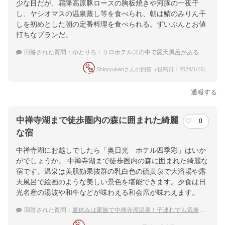
少な目だが、霜降高原豚ロースの胸板焼きや河豚の一夜干
し、ヤシオマスの温泉蒸し等を食べられ、朝は鯖のみりん干
しを初めとした朝の定番料理を食べられる。ずいぶんとお値
打ちなプランだ。
回答された質問：
ゆとりろ・リロホテルズの中で露天風呂があるおすすめの宿
Shinryukenさんの回答（投稿日：2024/1/16）
通報する
中禅寺湖まで徒歩圏内の森に囲まれた綺麗
0
な宿
中禅寺湖にお越しでしたら「奥日光 ホテル四季彩」はいか
がでしょうか。 中禅寺湖まで徒歩圏内の森に囲まれた綺麗な
宿です。温泉は美肌効果抜群の乳白色の硫黄泉で大浴場や露
天風呂で絵画のような美しい景色を堪能できます。夕食は日
光名産の湯波や和牛などが味わえる和会席が味わえます。
回答された質問：
夏休みは家族で中禅寺湖温泉！子連れでも気兼ねしなくていい宿は？