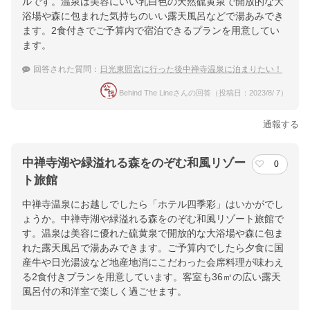
ルです。温泉は美容にいい乳白色の天然硫黄泉で開放的な大
浴場や森に包まれた気持ちのいい露天風呂などで湯あみでき
ます。2食付きでご予算内で宿泊できるプランを用意してい
ます。
回答された質問：
日光東照宮に行った後中禅寺温泉に泊まりたい！
Behind The Lineさんの回答（投稿日：2023/8/ 7）
通報する
中禅寺湖や緑溢れる森をのぞむ和風リゾー
0
ト旅館
中禅寺温泉にお越しでしたら「ホテル四季彩」はいかがでし
ょうか。中禅寺湖や緑溢れる森をのぞむ和風リゾート旅館で
す。温泉は美容に優れた硫黄泉で開放的な大浴場や森に包ま
れた露天風呂で湯あみできます。ご予算内でしたら夕食に国
産牛や日光湯波など地産地消にこだわった会席料理が味わえ
る2食付きプランを用意しています。客室も36㎡の広い露天
風呂付の和洋室で楽しく過ごせます。