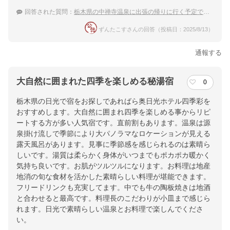
回答された質問：
栃木県の中禅寺温泉に出張の帰りに行く予定です。1泊30,000円以下の宿を探し中！
ずんたこすさんの回答（投稿日：2025/8/13）
通報する
大自然に囲まれた四季を楽しめる秘湯宿
0
栃木県の日光で宿をお探しであればら奥日光ホテル四季彩を
おすすめします。大自然に囲まれ四季を楽しめる事からリピ
ートする方が多い人気宿です。直前割もあります。温泉は源
泉掛け流しで季節により大パノラマなロケーションが見える
露天風呂があります。見事に季節感を感じられるのは素晴ら
しいです。湯質は柔らかく身体がいつまでもポカポカ暖かく
気持ち良いです。お肌がツルツルになります。お料理は地産
地消の旬な食材を活かした素晴らしい料理が堪能できます。
フリードリンクも充実してます。中でも牛の陶板焼きは地酒
と合わせると最高です。料理長のこだわりが小皿まで感じら
れます。日光で素晴らしい温泉とお料理で楽しんでくださ
い。