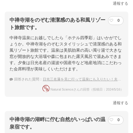
通報する
中禅寺湖をのぞむ清潔感のある和風リゾー
0
ト旅館です。
中禅寺温泉にお越しでしたら「ホテル四季彩」はいかがでし
ょうか。中禅寺湖をのぞむスタイリッシュで清潔感のある和
風リゾート旅館です。温泉は美肌効果の高い濁り湯で大きな
窓が開放的な大浴場や森に包まれた露天風呂で湯あみできま
す。夕食は日光名産の湯波や国産牛など地産地消にこだわっ
た会席料理が美味しくいただけます。
回答された質問：
日光三名瀑を見に行って温泉にも入りたい！夫婦旅行におすすめな温泉宿は？
Natural Scienceさんの回答（投稿日：2024/5/16）
通報する
中禅寺湖の湖畔に佇む自然がいっぱいの温
0
泉宿です。