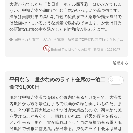
大宮からでしたら「奥日光 ホテル四季彩」はいかがでしょ
うか。中禅寺湖の湖畔に佇む自然がいっぱいの温泉宿です。
温泉は美肌効果の高い乳白色の硫黄泉で大浴場や露天風呂で
は絵画の中にいるような風景で湯あみできます。夕食は日光
の新鮮な山海の幸を活かした創作和食が味わえます。
回答された質問：
大宮から電車・新幹線で2時間以内で行けるおすすめの温泉宿は？
Behind The Lineさんの回答（投稿日：2024/2/ 7）
通報する
平日なら、量少なめのライト会席の一泊二
0
食で11,000円！
風呂は中禅寺湖温泉を国立公園内に有るだけあって、大浴場
内風呂から観る景色はまるで絵画かの様な美しいものだ。ま
た、２つ有る露天風呂の１つは野天風呂なので、爽やかな風
を受けることもあるし、晴れていれば、満天の夜空を観るこ
とが出来る。また、雪が降ればもう１つの屋根の有る露天風
呂風呂で優雅に雪見風呂が出来る。夕食のライト会席は量は