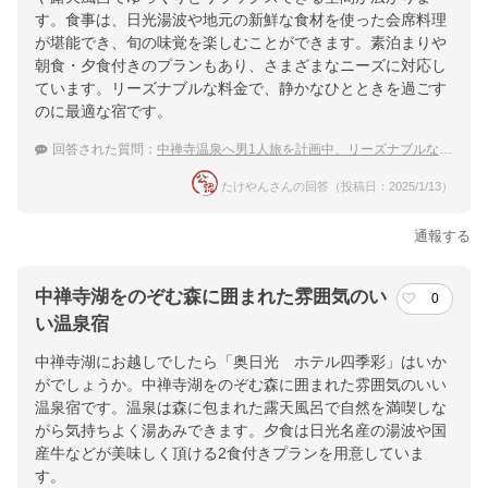
す。食事は、日光湯波や地元の新鮮な食材を使った会席料理
が堪能でき、旬の味覚を楽しむことができます。素泊まりや
朝食・夕食付きのプランもあり、さまざまなニーズに対応し
ています。リーズナブルな料金で、静かなひとときを過ごす
のに最適な宿です。
回答された質問：
中禅寺温泉へ男1人旅を計画中、リーズナブルな宿が知りたい。
たけやんさんの回答（投稿日：2025/1/13）
通報する
中禅寺湖をのぞむ森に囲まれた雰囲気のい
0
い温泉宿
中禅寺湖にお越しでしたら「奥日光 ホテル四季彩」はいか
がでしょうか。中禅寺湖をのぞむ森に囲まれた雰囲気のいい
温泉宿です。温泉は森に包まれた露天風呂で自然を満喫しな
がら気持ちよく湯あみできます。夕食は日光名産の湯波や国
産牛などが美味しく頂ける2食付きプランを用意していま
す。