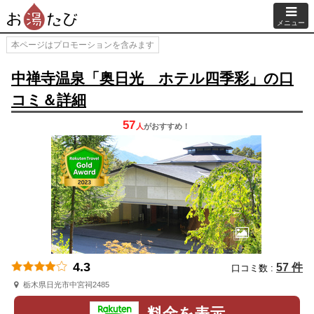
メニュー
本ページはプロモーションを含みます
中禅寺温泉「奥日光 ホテル四季彩」の口
コミ＆詳細
57
人
が
おすすめ！
4.3
57 件
口コミ数 :
栃木県日光市中宮祠2485
料金を表示