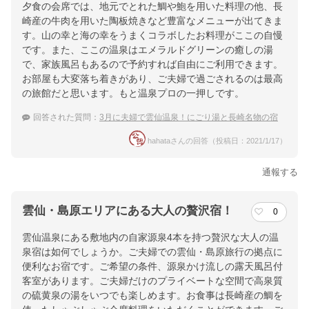
夕食の会席では、地元でとれた鯛や鮑を用いた料理の他、長
崎産の牛肉を用いた陶板焼きなど豊富なメニューが出てきま
す。山の幸と海の幸をうまくコラボしたお料理がここの自慢
です。また、ここの温泉はエメラルドグリーンの癒しの湯
で、家族風呂もあるので予約すれば自由にご利用できます。
お部屋も大変落ち着きがあり、ご夫婦で過ごされるのは最高
の旅館だと思います。もと温泉プロの一押しです。
回答された質問：
3月に夫婦で雲仙温泉！にごり湯と長崎名物の宿
hahataさんの回答（投稿日：2021/1/17）
通報する
雲仙・島原エリアにある大人の贅沢宿！
0
雲仙温泉にある敷地内の自家源泉4本を持つ贅沢な大人の温
泉宿は如何でしょうか。ご夫婦での雲仙・島原旅行の拠点に
便利なお宿です。ご希望の条件、源泉かけ流しの露天風呂付
客室があります。ご夫婦だけのプライベートな空間で高泉質
の硫黄泉の湯をいつでも楽しめます。お食事は長崎産の鯛を