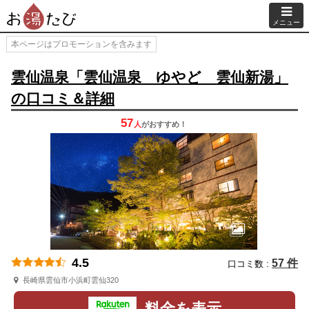
メニュー
本ページはプロモーションを含みます
雲仙温泉「雲仙温泉 ゆやど 雲仙新湯」
の口コミ＆詳細
57
人
が
おすすめ！
4.5
57 件
口コミ数 :
長崎県雲仙市小浜町雲仙320
料金を表示