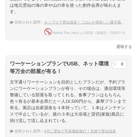
は地元雲仙の海の幸や山の幸を使った創作会席が味わえま
す。
回答された質問：
カップルで雲仙温泉！ごはんが美味しい露天風呂付き客室の温泉宿は？
Behind The Lineさんの回答（投稿日：2024/7/ 4）
通報する
ワーケーションプランでUSB、ネット環境
0
等万全の部屋が有る！
文字通りワーケーションを目的としたプランだが、予約プラ
ンにワーケーションプランが有り、その場合は、通信環境等
整備している部屋を取ってくれる。食事プランはもちろん
色々有るが基本会席だと一人16,500円から、豪華プランまで
有る。風呂は自家源泉を４本持っていて、１本はメンテナン
スで中止しているが、後の３本は大浴場と貸切(家族)風呂に
掛け流しで流し込まれている。
回答された質問：
4月に雲仙で写真撮影旅行！夫婦で雲仙温泉