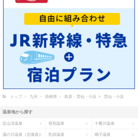
トップ
九州
長崎県
島原・雲仙・小浜
雲仙・小浜
温泉地から探す
定山渓温泉
登別温泉
十勝川温泉
湯の川温泉（北海道）
乳頭温泉
鳴子温泉