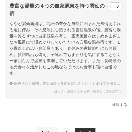
豊富な湯量の４つの自家源泉を持つ雲仙の
0
宿
ゆやど雲仙新湯は、九州の豊かな自然に囲まれた風情あふれ
る地に佇み、その息吹に心癒される雲仙温泉の宿。豊富な湯
量を誇る４つの自家源泉を有し、露天風呂をはじめさまざま
なお風呂にて湯めぐりしていただける穴場な温泉宿です。１
０畳以上の広いお部屋もあり、春休みの家族旅行にもお薦
め。貸切風呂も備え、子連れでもまわりを気にすることなく
一家団らんで温泉を満喫していただけます。また、長崎県の
地元食材を活かしたこの地ならではのお食事も宿の自慢で
す。
回答された質問：
雲仙温泉｜春休みに行きたい！子連れでも泊まりやすい穴場な宿は？
ほっこり法師さんの回答（投稿日：2026/2/ 4）
通報する