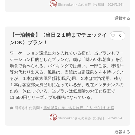
Shinryukenさんの回答（投稿日：2024/1/24）
通報する
【一泊朝食】〈当日２１時までチェックイ
0
ンOK〉プラン！
ワーケーション環境に力を入れている宿だ。当プランもワー
ケーション目的としたプランだ。朝は「味わい和朝食」を会
場食で食べられる。バイキングでは無い。一部ご飯、味噌汁
等お代わり出来る。風呂は、当館は自家源泉を４本持ってい
るが、１本は家族風呂(貸切風呂)用、２本は大浴場用、残り
１本は客室露天風呂用になっているが、現在メンテナンスの
ため、休止している。当プランは低層階のお任せ客室で
11,550円とリーズナブル価格になっている。
回答された質問：
雲仙温泉に巣ごもり旅行！1人で泊まれる宿
Shinryukenさんの回答（投稿日：2024/1/24）
通報する