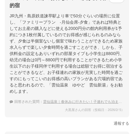
的宿
JR九州・島原鉄道諫早駅より車で50分ぐらいの場所に位置
し、「ファミリープラン -月仙会席-夕食」であれば特典と
してお土産の購入などに使える2000円分の館内利用券が1予
約につき1枚付属しているのでお得感が感じられるのみなら
ず、夕食は半個室ないし個室で味わうことができるため家族
水入らずで楽しい夕食時間を過ごすことができ、しかも、子
供料金の設定もありいずれの部屋タイプも小学生は8800円、
幼児の場合は0円～8800円で利用することができるため小学
生以下のお子様同伴で利用する場合は総額でお得に宿泊する
ことができるなど、お子様連れの家族が充実した時間を過ご
すのにもってこいのお得感の高いプランがある穴場的宿であ
ると思われるので、「雲仙温泉 ゆやど 雲仙新湯」をお勧
めします。
回答された質問：
雲仙温泉｜春休みに行きたい！子連れでも泊まりやすい穴場な宿は？
大黒屋さんの回答（投稿日：2026/2/ 5）
通報する