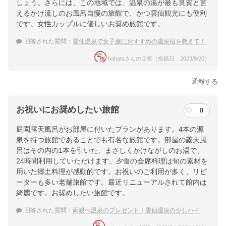
しょう。さらには、この地域では、温泉の湯が最も良質と言
えるかけ流しのお風呂自慢の旅館で、かつ雲仙観光にも便利
です。女性カップルに優しいお奨め旅館です。
回答された質問：
雲仙温泉で女子旅におすすめの温泉宿を教えて！
hahataさんの回答（投稿日：2023/9/20）
通報する
お祝いにお奨めしたい旅館
0
庭園露天風呂がお部屋に付いたプランがあります。4本の源
泉を持つ旅館であることでも有名な旅館です。部屋の露天風
呂はその内の1本を引いた、まさしくかけながしのお湯で、
24時間利用していただけます。夕食の会席料理は旬の素材を
用いた郷土料理が感動的です。お祝いのご利用が多く、リピ
ーターも多い老舗旅館です。最近リニューアルされて館内は
綺麗です。お奨めしたい旅館です。
回答された質問：
両親へ温泉のプレゼント！雲仙温泉の少しハイクラスな宿