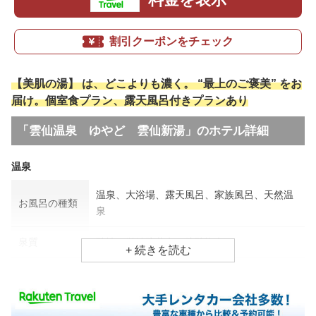
割引クーポンをチェック
【美肌の湯】 は、どこよりも濃く。 “最上のご褒美” をお
届け。個室食プラン、露天風呂付きプランあり
「雲仙温泉 ゆやど 雲仙新湯」のホテル詳細
温泉
温泉、大浴場、露天風呂、家族風呂、天然温
お風呂の種類
泉
泉質
酸性、単純硫黄泉、硫酸塩泉
アトピー・湿疹、美肌効果、リウマチ・神経
効能
病