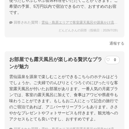
使ったしゃぶしゃぶ会席料理をいただくことができます。ご
希望の予算、5万円以内で宿泊できるので、おすすめのお宿
です。
回答された質問：
雲仙・島原エリアで客室露天風呂や源泉かけ流しを楽しむ大人の贅沢宿
どんどんさんの回答（投稿日：2026/7/28）
通報する
お部屋でも露天風呂が楽しめる贅沢なプラ
0
ンが魅力
雲仙温泉を源泉で楽しむことができるこちらのホテルはどう
でしょうか。ご夫婦でのんびりとくつろぐのにぴったりな客
室露天風呂が付いたお部屋があります。一番人気の月庭プラ
ンでは、客室の露天風呂に加えて、食事はアワビや県産牛も
味わうことができます。もしもお二人にとって記念の旅行で
のご宿泊であれば、アニバーサリープランもあります。ささ
やかなプレゼントやフォトサービスも付きます。観光地への
アクセスもとても良いですし、おすすめですよ。