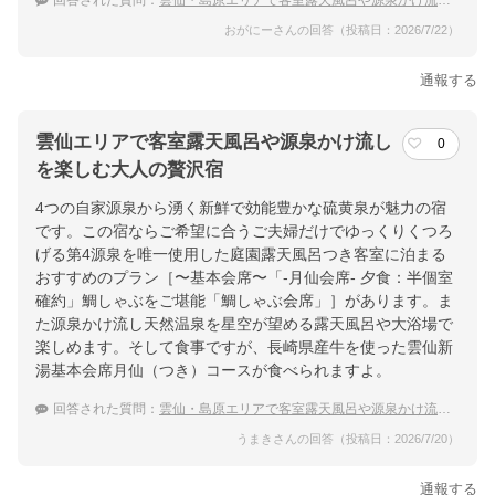
回答された質問：
雲仙・島原エリアで客室露天風呂や源泉かけ流しを楽しむ大人の贅沢宿
おがにーさんの回答（投稿日：2026/7/22）
通報する
雲仙エリアで客室露天風呂や源泉かけ流し
0
を楽しむ大人の贅沢宿
4つの自家源泉から湧く新鮮で効能豊かな硫黄泉が魅力の宿
です。この宿ならご希望に合うご夫婦だけでゆっくりくつろ
げる第4源泉を唯一使用した庭園露天風呂つき客室に泊まる
おすすめのプラン［〜基本会席〜「-月仙会席- 夕食：半個室
確約」鯛しゃぶをご堪能「鯛しゃぶ会席」］があります。ま
た源泉かけ流し天然温泉を星空が望める露天風呂や大浴場で
楽しめます。そして食事ですが、長崎県産牛を使った雲仙新
湯基本会席月仙（つき）コースが食べられますよ。
回答された質問：
雲仙・島原エリアで客室露天風呂や源泉かけ流しを楽しむ大人の贅沢宿
うまきさんの回答（投稿日：2026/7/20）
通報する