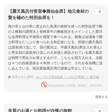
【露天風呂付客室◆雅仙会席】地元食材の
0
贅を極めた特別会席を！
海の幸と山の幸に恵まれた島原の食材を使った特別会席で鮑
の２種類の調理法と長崎算牛の胸板焼きをメインとした贅沢
な会席料理を半個室か個室で食べられる。朝食は会場食で郷
土料理もたっぷり食べられる和定食になる。部屋の露天風呂
は源泉掛け流しで、宿の風呂は、半露天風呂(男女入れ替え)
と男女別の源泉掛け流しの大浴場と併設されている露天風呂
は時間で男女入れ替えするので、こちらも両方入れる。当館
は４つの自家源泉を４本持っているので、それを各浴槽に流
し込んでいる。現在家族風呂用の源泉は中止している。
回答された質問：
カップルで雲仙温泉！ごはんが美味しい露天風呂付き客室の温泉宿は？
Shinryukenさんの回答（投稿日：2024/1/23）
通報する
良質のお湯とお料理が自慢の旅館
0