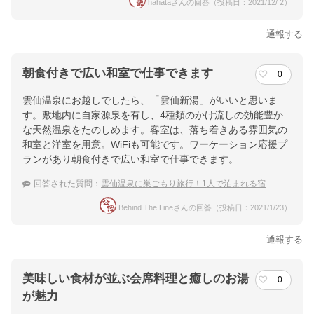
hahataさんの回答（投稿日：2021/12/ 2）
通報する
朝食付きで広い和室で仕事できます
0
雲仙温泉にお越しでしたら、「雲仙新湯」がいいと思いま
す。敷地内に自家源泉を有し、4種類のかけ流しの効能豊か
な天然温泉をたのしめます。客室は、落ち着きある雰囲気の
和室と洋室を用意。WiFiも可能です。ワーケーション応援プ
ランがあり朝食付きで広い和室で仕事できます。
回答された質問：
雲仙温泉に巣ごもり旅行！1人で泊まれる宿
Behind The Lineさんの回答（投稿日：2021/1/23）
通報する
美味しい食材が並ぶ会席料理と癒しのお湯
0
が魅力