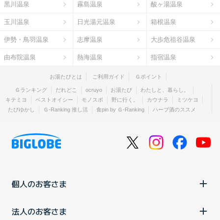
黒川温泉
霧島温泉
酸ヶ湯温泉
玉川温泉
日光湯元温泉
箱根温泉
伊勢・鳥羽温泉
志摩温泉
大歩危祖谷温泉
由布院温泉
熱海温泉
指宿温泉
お湯たびとは
ご利用ガイド
Ｇポイント
Ｇランキング
だれどこ
ocruyo
お湯たび
わたしと、暮らし。
キテミヨ
ベストオイシー
モノスポ
野に行く。
カウナラ
ミツケヨ
たびゆかし
Ｇ-Ranking 推し活
食pin by Ｇ-Ranking
ハーブ酒のススメ
個人のお客さま
法人のお客さま