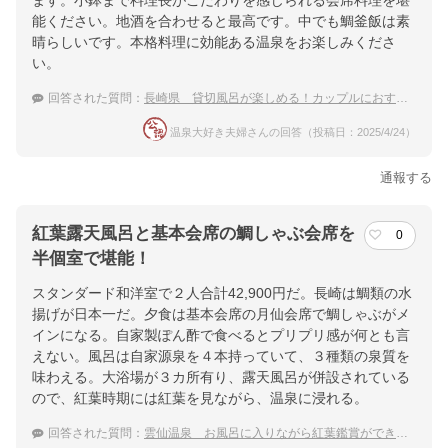
ます。小鉢まで料理長がこだわりを感じられる会席料理を堪
能ください。地酒を合わせると最高です。中でも鯛釜飯は素
晴らしいです。本格料理に効能ある温泉をお楽しみくださ
い。
回答された質問：
長崎県 貸切風呂が楽しめる！カップルにおすすめの温泉宿
温泉大好き夫婦さんの回答（投稿日：2025/4/24）
通報する
紅葉露天風呂と基本会席の鯛しゃぶ会席を
0
半個室で堪能！
スタンダード和洋室で２人合計42,900円だ。長崎は鯛類の水
揚げが日本一だ。夕食は基本会席の月仙会席で鯛しゃぶがメ
インになる。自家製ぽん酢で食べるとプリプリ感が何とも言
えない。風呂は自家源泉を４本持っていて、３種類の泉質を
味わえる。大浴場が３カ所有り、露天風呂が併設されている
ので、紅葉時期には紅葉を見ながら、温泉に浸れる。
回答された質問：
雲仙温泉 お風呂に入りながら紅葉鑑賞ができる！おすすめの温泉宿