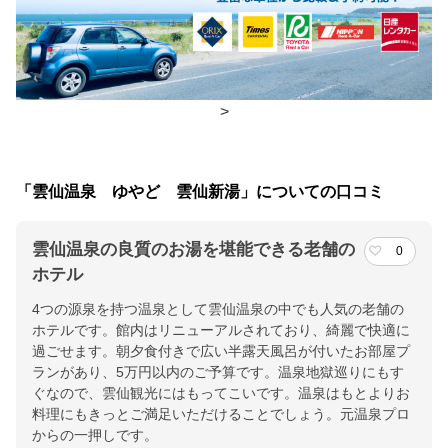
食事場所
朝食
レストラン、広間
夕食
レストラン、食事処
>
チェックイン・チェックアウト時間
「雲仙温泉 ゆやど 雲仙新湯」についての口コミ
チェックイン
15:00(最終チェックイン：20:00)
チェックアウ
10:00
雲仙温泉の良質のお湯を堪能できる老舗の
0
ト
ホテル
4つの源泉を持つ温泉として雲仙温泉の中でも人気の老舗の
交通アクセス
ホテルです。館内はリニューアルされており、綺麗で快適に
ＪＲ諫早駅より車で60分、長崎空港から車で90分
過ごせます。朝夕食付きで広い半露天風呂が付いたお部屋プ
ランがあり、5万円以内のご予算です。温泉地獄巡りにもす
提供：楽天トラベル
ぐなので、雲仙観光にはもってこいです。温泉はもとよりお
料理にもきっとご満足いただけることでしょう。元温泉プロ
楽天トラベルで
からの一押しです。
ホテル詳細を詳しく見る