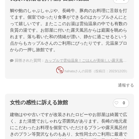
鯛や鮑のしゃぶしゃぶや、長崎牛、豚肉のお料理に舌鼓を打
てます。個室でゆったり食事ができるのはカップルさんにと
って嬉しいです。またここのお湯は雲仙温泉の中でも有数の
良質の湯です。お部屋に付いた露天風呂からは庭園を眺めら
れます。落ち着いた和の情緒が漂い、静かに過ごせるという
点からもカップルさんのご利用にぴったりです。元温泉プロ
からの一押し旅館です。
回答された質問：
カップルで雲仙温泉！ごはんが美味しい露天風呂付き客室の温泉宿は？
hahataさんの回答（投稿日：2023/12/20）
通報する
女性の感性に訴える旅館
0
建物はやや古いですが改装されたロビーやお部屋は綺麗で広
く、また清楚でおしゃれな雰囲気があります。長崎の地元産
にこだわったお料理を個室でいただけるプランや露天風呂付
きのプラン等贅沢なものもあり、女性同士のご利用に最適で