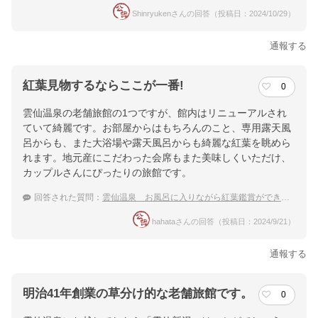
Shinryukenさんの回答（投稿日：2024/10/29）
通報する
紅葉見物するならここが一番!
0
雲仙温泉の老舗旅館の1つですが、館内はリニューアルされ
ていて綺麗です。お部屋からはもちろんのこと、専用露天風
呂からも、また大浴場や露天風呂からも綺麗な紅葉を眺めら
れます。地元産にこだわった会席もまた美味しくいただけ、
カップルさんにぴったりの旅館です。
回答された質問：
雲仙温泉 お風呂に入りながら紅葉鑑賞ができる！おすすめの温泉宿
hahataさんの回答（投稿日：2024/9/21）
通報する
明治41年創業の草分け的な老舗旅館です。
0