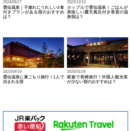
2024/06/17
2023/12/13
雲仙温泉｜子連れにうれしい2食
カップルで雲仙温泉！ごはんが
付きプランがある宿のおすすめ
美味しい露天風呂付き客室の温
は？
泉宿は？
2023/04/19
2025/01/24
雲仙温泉に巣ごもり旅行！1人で
家族で長崎旅行！外国人観光客
泊まれる宿
が少ない宿のおすすめは？