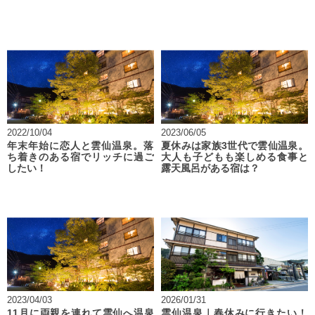
2022/10/04
2023/06/05
年末年始に恋人と雲仙温泉。落
夏休みは家族3世代で雲仙温泉。
ち着きのある宿でリッチに過ご
大人も子どもも楽しめる食事と
したい！
露天風呂がある宿は？
2023/04/03
2026/01/31
11月に両親を連れて雲仙へ温泉
雲仙温泉｜春休みに行きたい！