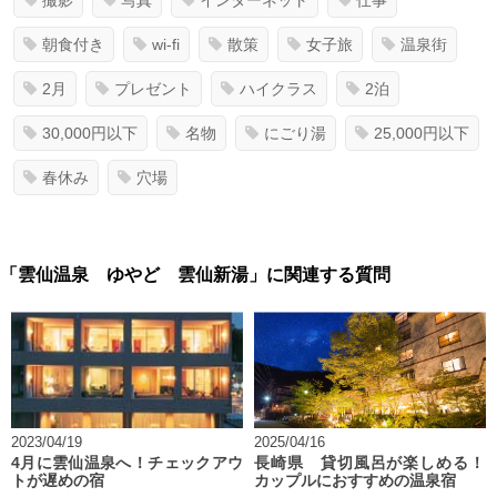
撮影
写真
インターネット
仕事
朝食付き
wi-fi
散策
女子旅
温泉街
2月
プレゼント
ハイクラス
2泊
30,000円以下
名物
にごり湯
25,000円以下
春休み
穴場
「雲仙温泉 ゆやど 雲仙新湯」に関連する質問
2023/04/19
2025/04/16
4月に雲仙温泉へ！チェックアウ
長崎県 貸切風呂が楽しめる！
トが遅めの宿
カップルにおすすめの温泉宿