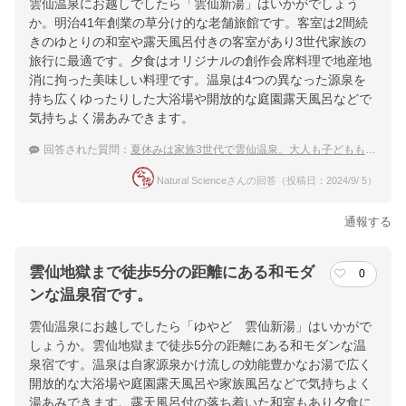
雲仙温泉にお越しでしたら「雲仙新湯」はいかがでしょう
か。明治41年創業の草分け的な老舗旅館です。客室は2間続
きのゆとりの和室や露天風呂付きの客室があり3世代家族の
旅行に最適です。夕食はオリジナルの創作会席料理で地産地
消に拘った美味しい料理です。温泉は4つの異なった源泉を
持ち広くゆったりした大浴場や開放的な庭園露天風呂などで
気持ちよく湯あみできます。
回答された質問：
夏休みは家族3世代で雲仙温泉。大人も子どもも楽しめる食事と露天風呂がある宿は？
Natural Scienceさんの回答（投稿日：2024/9/ 5）
通報する
雲仙地獄まで徒歩5分の距離にある和モダ
0
ンな温泉宿です。
雲仙温泉にお越しでしたら「ゆやど 雲仙新湯」はいかがで
しょうか。雲仙地獄まで徒歩5分の距離にある和モダンな温
泉宿です。温泉は自家源泉かけ流しの効能豊かなお湯で広く
開放的な大浴場や庭園露天風呂や家族風呂などで気持ちよく
湯あみできます。露天風呂付の落ち着いた和室もあり夕食に