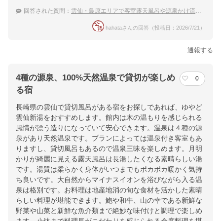
回答された質問：
雲仙・島原エリアで客室露天風呂や源泉かけ流しを楽しむ大人の贅沢宿
hahataさんの回答（投稿日：2026/7/21）
通報する
4種の源泉、100%天然温泉で貸切が楽しめ
0
る宿
長崎県の雲仙で貸切風呂がある宿をお探しであれば、ゆやど
雲仙新湯をおすすめします。館内は木の温もりを感じられる
風情が漂う造りになっていて安心できます。温泉は４種の源
泉があり天然温泉です。プランによっては温泉付き客室もあ
りますし、貸切風呂もあるので温泉三昧を楽しめます。月明
かりが綺麗に見える露天風呂は長湯したくなる素晴らしい湯
です。湯質は柔らかく身体がいつまでもポカポカ暖かく気持
ち良いです。大自然からマイナスイオンを浴びながら入る温
泉は格別です。お料理は地産地消の旬な食材を活かした素晴
らしい料理が堪能できます。鮑や和牛、山の幸である新鮮な
野菜や山菜と新鮮な魚介類まで絶妙な味付けと調理で楽しめ