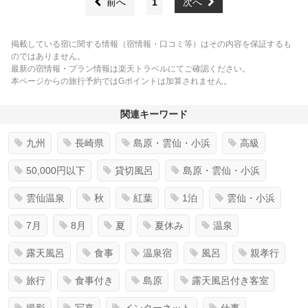
前へ
1
次へ
掲載している宿に関する情報（宿情報・口コミ等）はその内容を保証するも
のではありません。
最新の宿情報・プラン情報は楽天トラベルにてご確認ください。
本ページからの旅行予約ではGポイントは加算されません。
関連キーワード
九州
長崎県
島原・雲仙・小浜
高級
50,000円以下
貸切風呂
島原・雲仙・小浜
雲仙温泉
秋
紅葉
1泊
雲仙・小浜
7月
8月
夏
夏休み
温泉
露天風呂
食事
温泉宿
風呂
親孝行
旅行
食事付き
島原
露天風呂付き客室