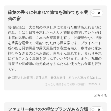
硫黄の香りに包まれて旅情を満喫できる雲
0
仙の宿
雲仙新湯は、大自然のやさしさに包まれた風情あふれる地に
佇み、しばし日常を忘れたっぷりと旅情を満喫していただけ
る雲仙温泉の宿。４本の自家源泉を有し、効能豊かないで湯
を豊富な湯量でご堪能いただける温泉宿です。プライベート
感のある貸切風呂や露天風呂付き客室も備え、春休みに家族
旅行をなさるのにもお薦め。赤ちゃん連れでも、まわりを気
にすることなく温泉を楽しんでいただけます。また、九州の
特産品や長崎県の地元食材をふんだんに使ったお食事も評判
です。
回答された質問：
雲仙温泉｜春休み旅行！赤ちゃん連れでも泊まりやすい宿は？
ほっこり法師さんの回答（投稿日：2026/3/17）
通報する
ファミリー向けのお得なプランがある穴場
0