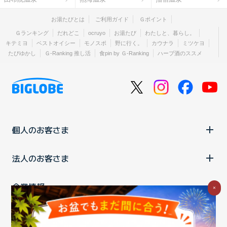
お湯たびとは
ご利用ガイド
Ｇポイント
Ｇランキング
だれどこ
ocruyo
お湯たび
わたしと、暮らし。
キテミヨ
ベストオイシー
モノスポ
野に行く。
カウナラ
ミツケヨ
たびゆかし
Ｇ-Ranking 推し活
食pin by Ｇ-Ranking
ハーブ酒のススメ
個人のお客さま
法人のお客さま
企業情報
×
ご利用中の方