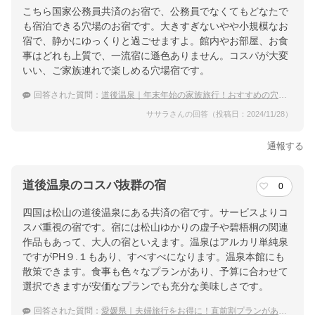
こちら国家公務員共済のお宿で、公務員でなくてもどなたで
も宿泊できる穴場のお宿です。大きすぎないやや小規模なお
宿で、静かにゆっくりと過ごせますよ。館内やお部屋、お食
事はどれも上質で、一流宿に遜色ありません。コスパが大変
いい、ご家族連れで楽しめる穴場宿です。
回答された質問：
道後温泉｜年末年始の家族旅行！おすすめの穴場な宿は？
ササラさんの回答（投稿日：2024/11/28）
通報する
道後温泉のコスパ抜群の宿
0
四国は松山の道後温泉にある共済の宿です。サービスよりコ
スパ重視の宿です。宿には松山ゆかりの虚子や碧梧桐の関連
作品もあって、大人の宿といえます。温泉はアルカリ単純泉
ですがPH９.１もあり、すべすべになります。温泉本館にも
散策できます。食事も色々なプランがあり、予算に合わせて
選択できますが安価なプランでも充分な美味しさです。
回答された質問：
愛媛県｜夫婦旅行をお得に！直前割プランがある宿のおすすめは？