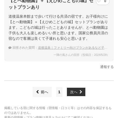
【とべ動物園】＋【えひめこどもの城】セ
0
ットプランあり
道後温泉本館まで歩いて行ける共済の宿です。お子様向けに
【とべ動物園】＋【えひめこどもの城】セットプランがあり
ます。こどもの城は行ったことありませんが、とべ動物園は
子供も大人も楽しめるいい所と思います。国家公務員共済の
宿なので客層は良くて子連れも安心と思います。
回答された質問：
道後温泉｜ファミリー向けプランがあるなど子連れにやさしい宿のおすすめは？
一陣の風さんの回答（投稿日：2024/5/28）
通報する
前へ
1
次へ
掲載している宿に関する情報（宿情報・口コミ等）はその内容を保証するも
のではありません。
最新の宿情報・プラン情報は楽天トラベルにてご確認ください。