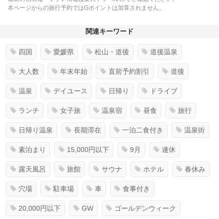
本ページからの旅行予約ではGポイントは加算されません。
関連キーワード
四国
愛媛県
松山・道後
道後温泉
大人数
年末年始
直前予約割引
道後
温泉
デイユース
日帰り
ドライブ
ランチ
女子旅
温泉宿
昼食
旅行
日帰り温泉
長期滞在
一泊二食付き
温泉街
素泊まり
15,000円以下
9月
連休
露天風呂
旅館
サウナ
ホテル
春休み
穴場
駐車場
車
食事付き
20,000円以下
GW
ゴールデンウィーク