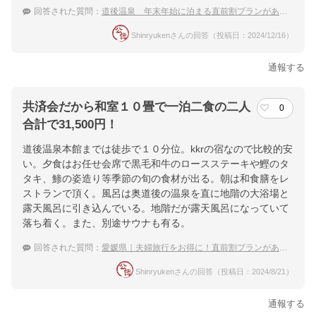
回答された質問：
道後温泉 年末年始に泊まる直前割プランがある温泉宿
Shinryukenさんの回答（投稿日：2024/12/16）
通報する
共済会だから和室１０畳で一泊二食の二人
0
合計で31,500円！
道後温泉本館までは徒歩で１０分位。kkrの宿なので比較的安
い。夕食はお任せ会席で黒毛和牛のロースステーキや鰹のタ
タキ、鯵の姿造り等季節の旬の食材が出る。朝は和食膳をレ
ストランで頂く。風呂は奥道後の温泉を直に地階の大浴場と
露天風呂に引き込んでいる。地階だが露天風呂になっていて
落ち着く。また、別途サウナも有る。
回答された質問：
愛媛県｜夫婦旅行をお得に！直前割プランがある宿のおすすめは？
Shinryukenさんの回答（投稿日：2024/8/21）
通報する