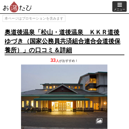
メニュー
本ページはプロモーションを含みます
奥道後温泉「松山・道後温泉 ＫＫＲ道後
ゆづき（国家公務員共済組合連合会道後保
養所）」の口コミ＆詳細
33
人
が
おすすめ！