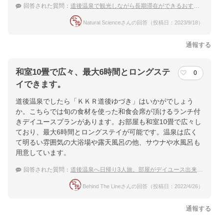
回答された質問：
道後温泉で観光しながら長期滞在ができるおすすめの温泉宿は？
Natural Scienceさんの回答（投稿日：2023/9/18）
通報する
和室10畳で広々、最大6時間とロングステ
0
イできます。
道後温泉でしたら「ＫＫＲ道後ゆづき」はいかがでしょう
か。こちらでは旬の食材を使った和食会席が頂けるランチ付
きデイユースプランがあります。お部屋も和室10畳で広々し
ており、最大6時間とロングステイが可能です。温泉は広く
て明るい雰囲気の大浴場や露天風呂の他、サウナや水風呂も
用意しています。
回答された質問：
道後温泉へ日帰り3人旅。部屋がデイユース出来る温泉宿を教えて。
Behind The Lineさんの回答（投稿日：2022/4/26）
通報する