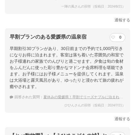
一陣の風さんの回答（投稿日：2024/8/21）
通報する
早割プランのある愛媛県の温泉宿
0
早期割引30プランがあり、30日前までの予約で1,000円引き
になりお得に泊まれます。客室は落ち着いた雰囲気の和室で
お子様連れの家族でのんびりと過ごせます。夕食は旬の食材
をふんだんに使った彩り豊かなマドンナ会席料理を堪能でき
ます。お子様にはお子様メニューを提供してくれます。温泉
は大浴場と露天風呂があり、ゆったりと浸かれて旅の疲れが
癒やされます。
回答された質問：
夏休みの愛媛県！早割でリーズナブルに泊まれる宿のおすすめは？
ひひんさんの回答（投稿日：2024/7/21）
通報する