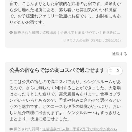
宿で、こじんまりとした家族的な穴場のお宿です。温泉街か
ら少し離れた場所にある、落ち着いた雰囲気のいい和風宿
で、お子様連れファミリー歓迎のお宿ですし、お財布にもあ
りがたいお宿です。
回答された質問：
道後温泉｜子連れでも泊まりやすい！春休みにおすすめな穴場の宿は？
ササラさんの回答（投稿日：2026/1/10）
通報する
公共の宿ならではの高コスパで過ごせます
0
ここは公共の宿なので高コスパであり、シングルルームがあ
るので、さらに無駄なく利用することができました。大浴場
はゆったりとした造りで、露天風呂もあります。食事はプラ
ンがいろいろとあるので、予算や好みに合わせて選べるとい
うのも魅力です。どのコースも伊予の味覚がたっぷり。おい
しい魚介料理に出会えますよ。シングルルームはすっきりと
まとまり、快適に過ごせました。
回答された質問：
道後温泉の1人旅！予算2万円で海の幸が食べられるおすすめ温泉宿