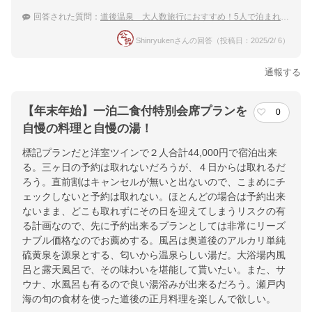
回答された質問：
道後温泉 大人数旅行におすすめ！5人で泊まれる温泉宿
Shinryukenさんの回答（投稿日：2025/2/ 6）
通報する
【年末年始】一泊二食付特別会席プランを
0
自慢の料理と自慢の湯！
標記プランだと洋室ツインで２人合計44,000円で宿泊出来
る。三ヶ日の予約は取れないだろうが、４日からは取れるだ
ろう。直前割はキャンセルが無いと出ないので、こまめにチ
ェックしないと予約は取れない。ほとんどの場合は予約出来
ないまま、どこも取れずにその日を迎えてしまうリスクの有
る計画なので、先に予約出来るプランとしては非常にリーズ
ナブル価格なのでお薦めする。風呂は奥道後のアルカリ単純
硫黄泉を源泉とする、匂いから温泉らしい湯だ。大浴場内風
呂と露天風呂で、その味わいを堪能して貰いたい。また、サ
ウナ、水風呂も有るので良い湯浴みが出来るだろう。瀬戸内
海の旬の食材を使った道後の正月料理を楽しんで欲しい。