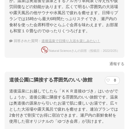
か。温泉は奥道後を源泉とするアルカリ単純泉で冷え性や疲
労回復などの効能があります。広くて明るい雰囲気の大浴場
や露天風呂の他サウナや水風呂で疲れを癒せます。日帰りプ
ランでは15時から最大6時間たっぷりステイでき、瀬戸内の
食材を使った会席料理やとらふぐ会席を味わえます。お部屋
も和室１０畳なのでゆったりくつろげます。
回答された質問：
道後温泉で日帰り入浴を楽しみたい！
Natural Scienceさんの回答（投稿日：2022/2/25）
通報する
道後公園に隣接する雰囲気のいい旅館
0
道後温泉にお越しでしたら「ＫＫＲ道後ゆづき」はいかがで
しょうか。道後公園に隣接する雰囲気のいい旅館です。温泉
は奥道後の源泉から引いたお湯で肌に優しいお湯です。広々
とした大浴場や露天風呂で疲れを癒せます。連泊プランでは
2食付きで割安でお得に宿泊できます。瀬戸内の新鮮食材を
使用した宿オリジナルの「ゆづき会席」が頂けます。