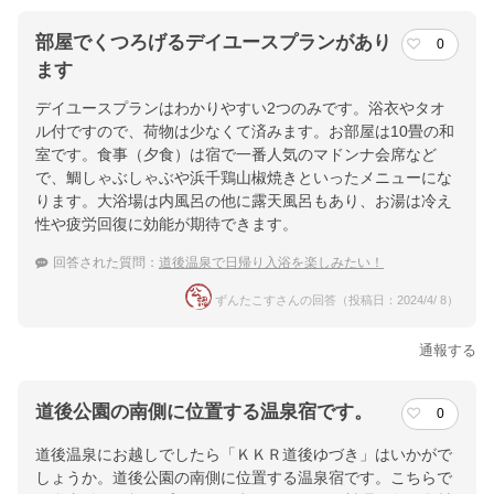
部屋でくつろげるデイユースプランがあり
0
ます
デイユースプランはわかりやすい2つのみです。浴衣やタオ
ル付ですので、荷物は少なくて済みます。お部屋は10畳の和
室です。食事（夕食）は宿で一番人気のマドンナ会席など
で、鯛しゃぶしゃぶや浜千鶏山椒焼きといったメニューにな
ります。大浴場は内風呂の他に露天風呂もあり、お湯は冷え
性や疲労回復に効能が期待できます。
回答された質問：
道後温泉で日帰り入浴を楽しみたい！
ずんたこすさんの回答（投稿日：2024/4/ 8）
通報する
道後公園の南側に位置する温泉宿です。
0
道後温泉にお越しでしたら「ＫＫＲ道後ゆづき」はいかがで
しょうか。道後公園の南側に位置する温泉宿です。こちらで