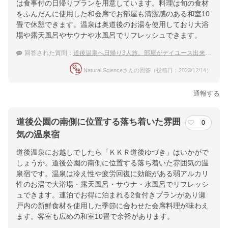
は食事付の日帰りプランを用意しています。料理は旬の食材
をふんだんに使用した和会席でお部屋も清潔感のある和室10
畳で休憩できます。温泉は奥道後のお湯を使用しており大浴
場や露天風呂やサウナや水風呂でリフレッシュできます。
回答された質問：
道後温泉へ日帰り3人旅。部屋がデイユース出来る温泉宿を教えて。
Natural Scienceさんの回答（投稿日：2023/12/14）
通報する
道後公園の南側に位置する落ち着いた雰囲
0
気の温泉宿
道後温泉にお越しでしたら「ＫＫＲ道後ゆづき」はいかがで
しょうか。道後公園の南側に位置する落ち着いた雰囲気の温
泉宿です。温泉は冷え性や疲労回復に効能がある弱アルカリ
性のお湯で大浴場・露天風呂・サウナ・水風呂でリフレッシ
ュできます。連泊でお得に泊まれる2食付きプランがあり瀬
戸内の新鮮食材を使用した季節に合わせた会席料理が味わえ
ます。客室も広めの和室10畳で余裕があります。