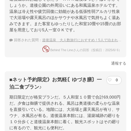
20分
しょうか。道後公園の外周沿いにある和風温泉ホテルです。
温泉は冷え性や疲労回復に効能がある低張性弱アルカリ性泉
提供：楽天トラベル
で大浴場や露天風呂のほかサウナや水風呂で気持ちよく湯あ
楽天トラベルで
みできます。また客室もゆったりした和室10畳や15畳のお部
屋を用意しており5人一室ＯＫです。
ホテル詳細を詳しく見る
回答された質問：
道後温泉 大人数旅行におすすめ！5人で泊まれる温泉宿
Behind The Lineさんの回答（投稿日：2025/6/ 6）
通報する
■ネット予約限定》お気軽〘ゆづき膳〙一
0
泊二食プラン♪
期日限定だが格安プランだ。５人和室１０畳で合計69,000円
だ。夕食は御膳で提供される。風呂は奥道後の柔らかな温泉
を直接引いている。地階には、大浴場と露天風呂が有り、サ
ウナ、水風呂が有る。道後温泉本館には、湯築城跡の廻りを
１０分歩くと道後温泉本館に着く。観光スポットはその廻り
に有るので、観光にも便利だ。