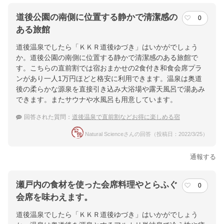
道後公園の南側に位置する静かで清潔感の
0
ある旅館
道後温泉でしたら「ＫＫＲ道後ゆづき」はいかがでしょう
か。道後公園の南側に位置する静かで清潔感のある旅館で
す。こちらの直前割では宿おまかせの2食付き和食会席プラ
ンがあり一人1万円ほどと格安に利用できます。温泉は奥道
後の柔らかな源泉を直接引き込み大浴場や露天風呂で湯あみ
できます。またサウナや水風呂も用意しています。
回答された質問：
道後温泉で直前割などお得に楽しめる宿
Natural Scienceさんの回答（投稿日：2022/3/25）
通報する
瀬戸内の食材を使った会席料理やとらふぐ
0
会席を味わえます。
道後温泉でしたら「ＫＫＲ道後ゆづき」はいかがでしょう