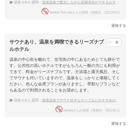
回答された質問：
道後温泉で観光しながら長期滞在ができるおすすめの温泉宿は？
Behind The Lineさんの回答（投稿日：2021/9/17）
通報する
サウナあり、温泉を満喫できるリーズナブ
0
ルホテル
温泉の中心街を離れて、住宅街の中にあるためとても静かで
す。公共性の高いホテルですがもちろん一般の方にも利用が
できて、料金がリーズナブルです。大浴場と露天風呂、そし
てサウナも付いていますので、温泉をしっかりと堪能してく
ださい。色んな会席プランがありますし、早割りプランなど
もあるので利用されることをお奨めします。
回答された質問：
道後温泉でサウナ好きなカップルにおすすめの宿を教えて！
hahataさんの回答（投稿日：2021/9/ 2）
通報する