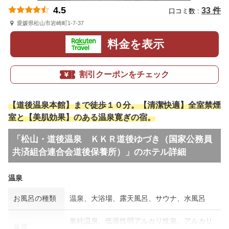
4.5
33 件
口コミ数 :
愛媛県松山市岩崎町1-7-37
料金を表示
割引クーポンをチェック
【道後温泉本館】まで徒歩１０分。【清潔快適】全室禁煙
室と【美肌効果】のある温泉寛ぎの宿。
「松山・道後温泉 ＫＫＲ道後ゆづき（国家公務員
共済組合連合会道後保養所）」のホテル詳細
温泉
お風呂の種類
温泉、大浴場、露天風呂、サウナ、水風呂
単純温泉、低張性弱アルカリ性泉、アルカリ
泉質