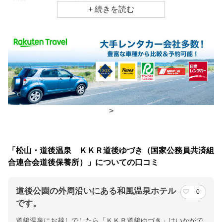
単純硫黄泉
効能
神経痛、冷え性、疲労回復
食事場所
朝食
食事処
夕食
食事処
>
チェックイン・チェックアウト時間
チェックイン
15:00(最終チェックイン：18:30)
「松山・道後温泉 ＫＫＲ道後ゆづき（国家公務員共済組
チェックアウ
10:00
合連合会道後保養所）」についての口コミ
ト
道後公園の外周沿いにある和風温泉ホテル
0
交通アクセス
です。
市電 道後温泉方面 公園前停留所／松山ICより道後方面へ 車で約
道後温泉にお越しでしたら「ＫＫＲ道後ゆづき」はいかがで