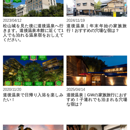
2023/04/12
2024/11/19
松山城を見た後に道後温泉へ行
道後温泉｜年末年始の家族旅
きます。道後温泉本館に近くて1
行！おすすめの穴場な宿は？
人でも泊れる温泉宿をおしえて
ください。
2020/11/20
2025/04/14
道後温泉で日帰り入浴を楽しみ
道後温泉｜GWの家族旅行におす
たい！
すめ！子連れでも泊まれる穴場
な宿は？