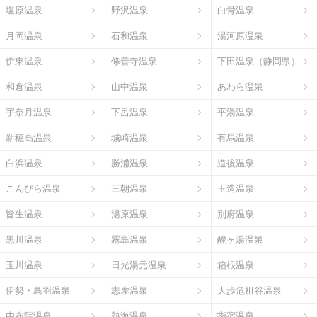
塩原温泉
野沢温泉
白骨温泉
月岡温泉
石和温泉
湯河原温泉
伊東温泉
修善寺温泉
下田温泉（静岡県）
和倉温泉
山中温泉
あわら温泉
宇奈月温泉
下呂温泉
平湯温泉
新穂高温泉
城崎温泉
有馬温泉
白浜温泉
勝浦温泉
道後温泉
こんぴら温泉
三朝温泉
玉造温泉
皆生温泉
湯原温泉
別府温泉
黒川温泉
霧島温泉
酸ヶ湯温泉
玉川温泉
日光湯元温泉
箱根温泉
伊勢・鳥羽温泉
志摩温泉
大歩危祖谷温泉
由布院温泉
熱海温泉
指宿温泉