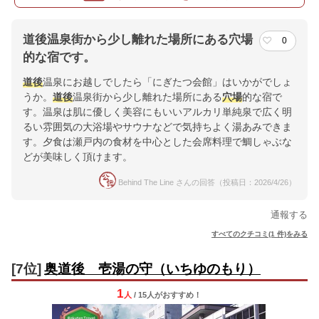
道後温泉街から少し離れた場所にある穴場
0
的な宿です。
道後
温泉にお越しでしたら「にぎたつ会館」はいかがでしょ
うか。
道後
温泉街から少し離れた場所にある
穴場
的な宿で
す。温泉は肌に優しく美容にもいいアルカリ単純泉で広く明
るい雰囲気の大浴場やサウナなどで気持ちよく湯あみできま
す。夕食は瀬戸内の食材を中心とした会席料理で鯛しゃぶな
どが美味しく頂けます。
Behind The Line さんの回答（投稿日：2026/4/26）
通報する
すべてのクチコミ(1 件)をみる
[7位]
奥道後 壱湯の守（いちゆのもり）
1
人
/ 15人
が
おすすめ！