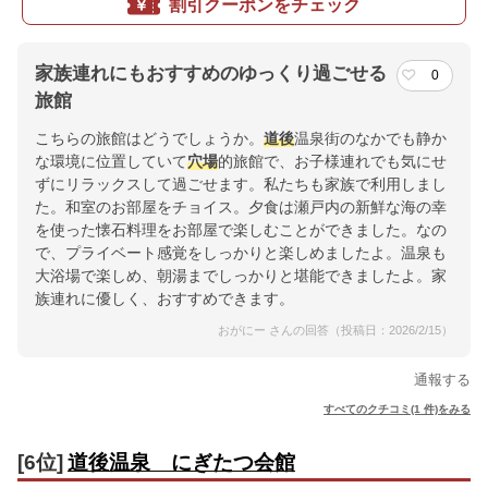
割引クーポンをチェック
家族連れにもおすすめのゆっくり過ごせる
0
旅館
こちらの旅館はどうでしょうか。
道後
温泉街のなかでも静か
な環境に位置していて
穴場
的旅館で、お子様連れでも気にせ
ずにリラックスして過ごせます。私たちも家族で利用しまし
た。和室のお部屋をチョイス。夕食は瀬戸内の新鮮な海の幸
を使った懐石料理をお部屋で楽しむことができました。なの
で、プライベート感覚をしっかりと楽しめましたよ。温泉も
大浴場で楽しめ、朝湯までしっかりと堪能できましたよ。家
族連れに優しく、おすすめできます。
おがにー さんの回答（投稿日：2026/2/15）
通報する
すべてのクチコミ(1 件)をみる
[6位]
道後温泉 にぎたつ会館