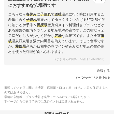
におすすめな穴場宿です
こちらなら
春休み
に
子連れ
で
道後
温泉に行く時に利用するご
希望に合う
子連れ
家族だけでゆっくりくつろげる5F別邸如矢
に泊まる伊予牛＆
愛媛県
産真鯛メイン料理付きプランなどが
ある愛媛の風情をつたえる地産地消の宿です。この宿なら全
７室だから人が少なく静かな
穴場
な温泉宿です。また全室
道
後
温泉源泉引き湯の内風呂を備えています。そして食事です
が、
愛媛県
産あかね和牛の赤ワイン煮込みなど地元の旬の食
材を使った料理が食べられますよ。
うまき さんの回答（投稿日：2026/1/10）
通報する
すべてのクチコミ(1 件)をみる
掲載している宿に関する情報（宿情報・口コミ等）はその内容を保証するも
のではありません。
最新の宿情報・プラン情報は楽天トラベルにてご確認ください。
本ページからの旅行予約ではGポイントは加算されません。
関連キーワード