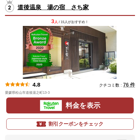
道後温泉 湯の宿 さち家
3
人
/ 15人
が
おすすめ！
4.8
76 件
クチコミ数 :
愛媛県松山市道後湯之町13-3
地図
料金を表示
割引クーポンをチェック