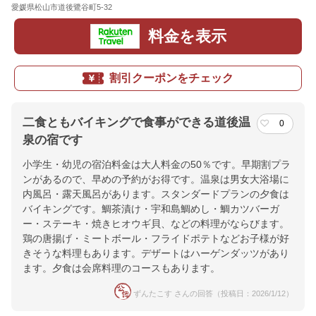
愛媛県松山市道後鷺谷町5-32
地図
料金を表示
割引クーポンをチェック
二食ともバイキングで食事ができる道後温
0
泉の宿です
小学生・幼児の宿泊料金は大人料金の50％です。早期割プラ
ンがあるので、早めの予約がお得です。温泉は男女大浴場に
内風呂・露天風呂があります。スタンダードプランの夕食は
バイキングです。鯛茶漬け・宇和島鯛めし・鯛カツバーガ
ー・ステーキ・焼きヒオウギ貝、などの料理がならびます。
鶏の唐揚げ・ミートボール・フライドポテトなどお子様が好
きそうな料理もあります。デザートはハーゲンダッツがあり
ます。夕食は会席料理のコースもあります。
ずんたこす さんの回答（投稿日：2026/1/12）