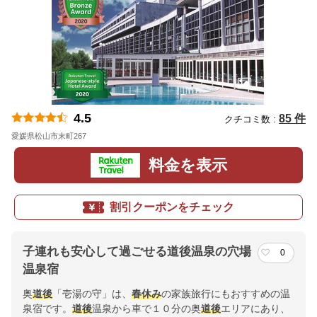
4.5
85 件
クチコミ数 :
愛媛県松山市末町267
地図
料金を表示
割引クーポンをチェック
子連れも安心して過ごせる道後温泉の穴場
0
温泉宿
奥
道後
「壱湯の守」は、
春休み
の家族旅行にもおすすめの温
泉宿です。
道後
温泉から車で１０分の奥
道後
エリアにあり、