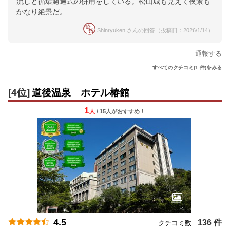
流しと循環濾過式の併用をしている。松山城も見えて夜景も
かなり絶景だ。
Shinryuken さんの回答（投稿日：2026/1/14）
通報する
すべてのクチコミ(1 件)をみる
[4位]
道後温泉 ホテル椿館
1
人
/ 15人
が
おすすめ！
4.5
136 件
クチコミ数 :