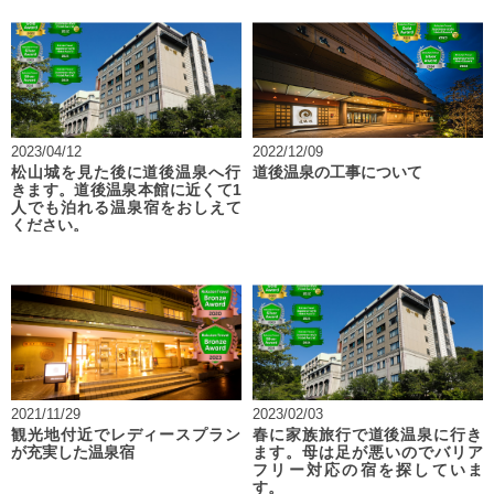
2023/04/12
2022/12/09
松山城を見た後に道後温泉へ行
道後温泉の工事について
きます。道後温泉本館に近くて1
人でも泊れる温泉宿をおしえて
ください。
2021/11/29
2023/02/03
観光地付近でレディースプラン
春に家族旅行で道後温泉に行き
が充実した温泉宿
ます。母は足が悪いのでバリア
フリー対応の宿を探していま
す。