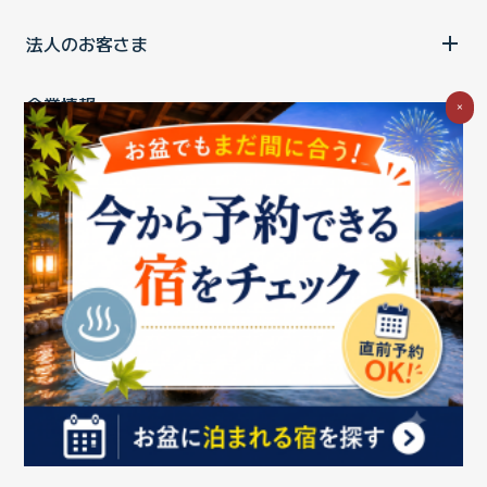
法人のお客さま
企業情報
×
ご利用中の方
お問い合わせ
消費税の表示
ウェブアクセシビリティの取り組み
個人情報保護ポリシー
プライバシーポータル
Cookieポリシー
特定商取引法に基づく表記
情報セキュリティ基本方針
商標について
BIGLOBEトップ
Copyright ©BIGLOBE Inc.
2026.
All rights reserved.