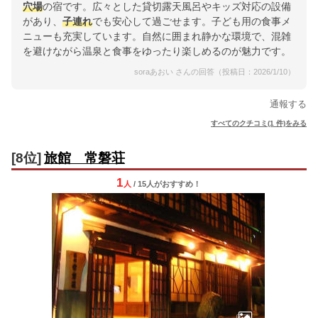
穴場
の宿です。広々とした貸切露天風呂やキッズ対応の設備
があり、
子連れ
でも安心して過ごせます。子ども用の食事メ
ニューも充実しています。自然に囲まれ静かな環境で、混雑
を避けながら温泉と食事をゆったり楽しめるのが魅力です。
soraあおい さんの回答（投稿日：2026/1/10）
通報する
すべてのクチコミ(1 件)をみる
[8位]
旅館 常磐荘
1
人
/ 15人
が
おすすめ！