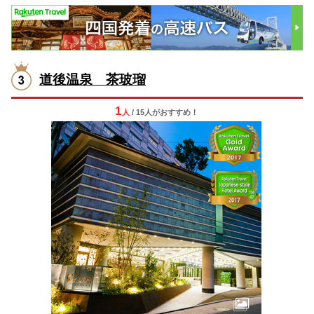
道後温泉 茶玻瑠
1
人
/ 15人
が
おすすめ！