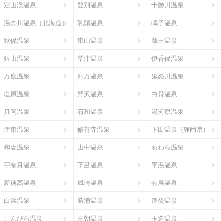
定山渓温泉
登別温泉
十勝川温泉
湯の川温泉（北海道）
乳頭温泉
鳴子温泉
秋保温泉
東山温泉
蔵王温泉
銀山温泉
草津温泉
伊香保温泉
万座温泉
四万温泉
鬼怒川温泉
塩原温泉
野沢温泉
白骨温泉
月岡温泉
石和温泉
湯河原温泉
伊東温泉
修善寺温泉
下田温泉（静岡県）
和倉温泉
山中温泉
あわら温泉
宇奈月温泉
下呂温泉
平湯温泉
新穂高温泉
城崎温泉
有馬温泉
白浜温泉
勝浦温泉
道後温泉
こんぴら温泉
三朝温泉
玉造温泉