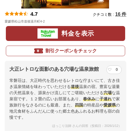
4.7
16 件
クチコミ数 :
愛媛県松山市道後湯月町4-2
地図
料金を表示
割引クーポンをチェック
大正レトロな面影のある穴場な温泉旅館
0
常磐荘は、大正時代を思わせるレトロな佇まいにて、古き佳
き温泉情緒を味わっていただける
道後
温泉の宿。豊富な湯量
の天然温泉を、源泉かけ流しにてご堪能いただける
穴場
な温
泉宿です。１２畳の広いお部屋もあり、
春休み
に
子連れ
で家
族旅行をなさるのにも最適。また、
四国
の特産品や
愛媛県
の
地元食材をふんだんに使った郷土色あふれるお料理も宿の自
慢です。
ほっこり法師 さんの回答（投稿日：2026/1/12）