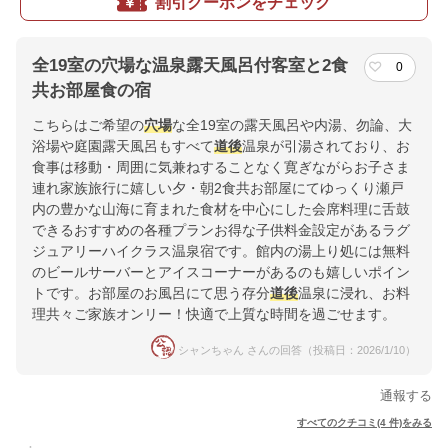
割引クーポンをチェック
全19室の穴場な温泉露天風呂付客室と2食
0
共お部屋食の宿
こちらはご希望の
穴場
な全19室の露天風呂や内湯、勿論、大
浴場や庭園露天風呂もすべて
道後
温泉が引湯されており、お
食事は移動・周囲に気兼ねすることなく寛ぎながらお子さま
連れ家族旅行に嬉しい夕・朝2食共お部屋にてゆっくり瀬戸
内の豊かな山海に育まれた食材を中心にした会席料理に舌鼓
できるおすすめの各種プランお得な子供料金設定があるラグ
ジュアリーハイクラス温泉宿です。館内の湯上り処には無料
のビールサーバーとアイスコーナーがあるのも嬉しいポイン
トです。お部屋のお風呂にて思う存分
道後
温泉に浸れ、お料
理共々ご家族オンリー！快適で上質な時間を過ごせます。
シャンちゃん さんの回答（投稿日：2026/1/10）
通報する
すべてのクチコミ(4 件)をみる