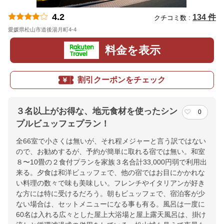
4.2
134 件
クチコミ数 :
愛媛県松山市道後湯月町4-4
地図
料金を表示
割引クーポンをチェック
３名以上がお得な、地元食材を使ったシン
0
プルビュッフェプラン！
全66室で小さくは無いが、それ程メジャーと言う訳ではない
ので、お勧めするが、予約が簡単に取れる宿では無い。和室
８〜10畳の２食付プランを家族３名合計33,000円弱で利用出
来る。夕食は和洋ビュッフェで、他の宿ではお目にかかれな
い料理の数々で味も美味しい。フレンチやイタリアンが好き
な方には特に受けるだろう。朝もビュッフェで、宿泊客が少
ない場合は、セットメニューになる事も有る。風呂は一度に
60名は入れる広々とした屋上大浴場と屋上露天風呂は、掛け