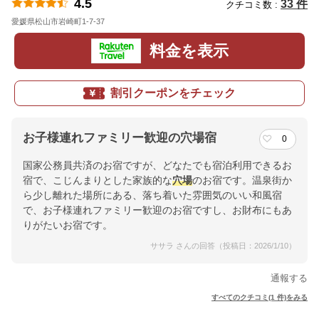
4.5
33 件
クチコミ数 :
愛媛県松山市岩崎町1-7-37
地図
料金を表示
割引クーポンをチェック
お子様連れファミリー歓迎の穴場宿
0
国家公務員共済のお宿ですが、どなたでも宿泊利用できるお
宿で、こじんまりとした家族的な
穴場
のお宿です。温泉街か
ら少し離れた場所にある、落ち着いた雰囲気のいい和風宿
で、お子様連れファミリー歓迎のお宿ですし、お財布にもあ
りがたいお宿です。
ササラ さんの回答（投稿日：2026/1/10）
通報する
すべてのクチコミ(1 件)をみる