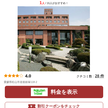
1
人
/ 15人
が
おすすめ！
4.0
28 件
クチコミ数 :
愛媛県松山市道後姫塚118-2
地図
料金を表示
割引クーポンをチェック