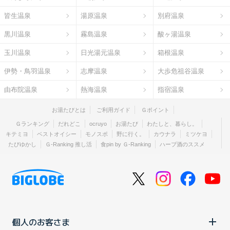
皆生温泉
湯原温泉
別府温泉
黒川温泉
霧島温泉
酸ヶ湯温泉
玉川温泉
日光湯元温泉
箱根温泉
伊勢・鳥羽温泉
志摩温泉
大歩危祖谷温泉
由布院温泉
熱海温泉
指宿温泉
お湯たびとは
ご利用ガイド
Ｇポイント
Ｇランキング
だれどこ
ocruyo
お湯たび
わたしと、暮らし。
キテミヨ
ベストオイシー
モノスポ
野に行く。
カウナラ
ミツケヨ
たびゆかし
Ｇ-Ranking 推し活
食pin by Ｇ-Ranking
ハーブ酒のススメ
個人のお客さま