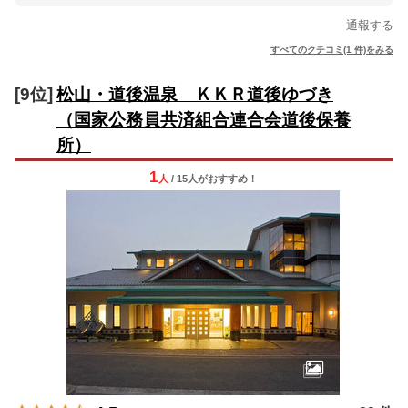
通報する
すべてのクチコミ(1 件)をみる
[9位]
松山・道後温泉 ＫＫＲ道後ゆづき
（国家公務員共済組合連合会道後保養
所）
1
人
/ 15人
が
おすすめ！