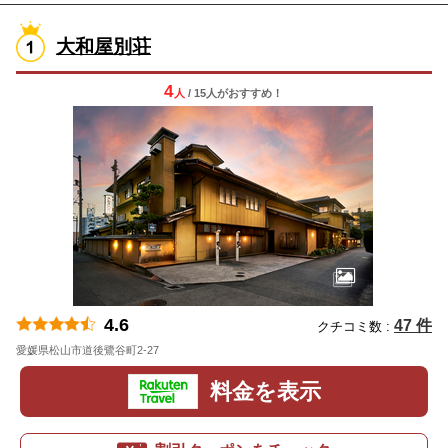
大和屋別荘
4
人
/ 15人
が
おすすめ！
4.6
47 件
クチコミ数 :
愛媛県松山市道後鷺谷町2-27
地図
料金を表示