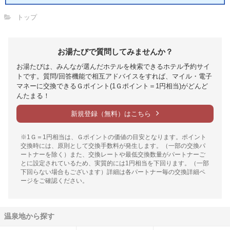
トップ
お湯たびで質問してみませんか？
お湯たびは、みんなが選んだホテルを検索できるホテル予約サイ
トです。質問/回答機能で相互アドバイスをすれば、マイル・電子
マネーに交換できるＧポイント(1Ｇポイント＝1円相当)がどんど
んたまる！
新規登録（無料）はこちら
※1Ｇ＝1円相当は、Ｇポイントの価値の目安となります。ポイント
交換時には、原則として交換手数料が発生します。（一部の交換パ
ートナーを除く）また、交換レートや最低交換数量がパートナーご
とに設定されているため、実質的には1円相当を下回ります。（一部
下回らない場合もございます）詳細は各パートナー毎の交換詳細ペ
ージをご確認ください。
温泉地から探す