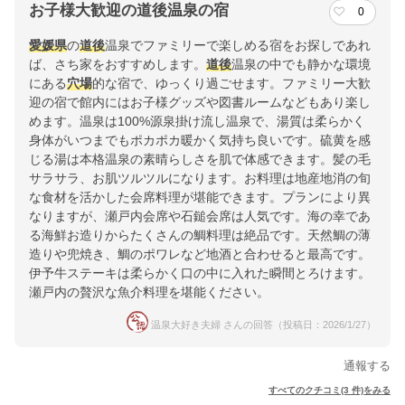
お子様大歓迎の道後温泉の宿
0
愛媛県
の
道後
温泉でファミリーで楽しめる宿をお探しであれ
ば、さち家をおすすめします。
道後
温泉の中でも静かな環境
にある
穴場
的な宿で、ゆっくり過ごせます。ファミリー大歓
迎の宿で館内にはお子様グッズや図書ルームなどもあり楽し
めます。温泉は100%源泉掛け流し温泉で、湯質は柔らかく
身体がいつまでもポカポカ暖かく気持ち良いです。硫黄を感
じる湯は本格温泉の素晴らしさを肌で体感できます。髪の毛
サラサラ、お肌ツルツルになります。お料理は地産地消の旬
な食材を活かした会席料理が堪能できます。プランにより異
なりますが、瀬戸内会席や石鎚会席は人気です。海の幸であ
る海鮮お造りからたくさんの鯛料理は絶品です。天然鯛の薄
造りや兜焼き、鯛のポワレなど地酒と合わせると最高です。
伊予牛ステーキは柔らかく口の中に入れた瞬間とろけます。
瀬戸内の贅沢な魚介料理を堪能ください。
温泉大好き夫婦 さんの回答（投稿日：2026/1/27）
通報する
すべてのクチコミ(3 件)をみる