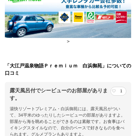
朝食
レストラン(バイキング)
夕食
レストラン(バイキング)
チェックイン・チェックアウト時間
>
チェックイン
15:00(最終チェックイン：19:00)
チェックアウ
11:00
「大江戸温泉物語Ｐｒｅｍｉｕｍ 白浜御苑」についての
ト
口コミ
交通アクセス
露天風呂付でシービューのお部屋がありま
1
ＪＲ白浜駅よりお車にて約10分、 阪和自動車道南紀田辺インター
す。
よりお車にて約30分
湯快リゾートプレミアム・白浜御苑には、露天風呂がつい
て、34平米のゆったりしたシービューの部屋がありますよ。
提供：楽天トラベル
部屋から海を眺めることができるのは素敵です。お食事はバ
楽天トラベルで
イキングスタイルなので、自分のペースで好きなものを食べ
ホテル詳細を詳しく見る
られます。グルメプランもありますよ。