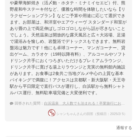
や豪華海鮮焼き（活〆鮑・ホタテ・ミナミイセエビ）付、熊
野産和牛ステーキ付など、優雅な時間を体験したいなら【リ
ラクゼーションプラン】などご予算や用途に応じて選択でき
ます。お部屋は、和洋室やエアウィーヴ スタンダード和室が
あり畳の上で両足伸ばしゴロゴロしながら話が尽きないこと
でしょう。天然温泉は開放的な露天風呂と広々大浴場、足湯
で湯浴みを愉しめ、岩盤浴でデトックスもできます。無料岩
盤浴は魅力です！他にも卓球コーナー、マンガコーナー、貸
出ゲーム、カラオケ（19時以降有料）、アルコールやソフト
ドリンク片手におくつろぎいただけるプレミアムラウンジ、
ドリンク片手に寛げる湯上りラウンジと充実の無料館内施設
があります。お食事は2食共ご当地グルメ中心の上質な基本
バイキングで満腹に！アクセスは京都駅・新大阪駅・天王寺
駅から平日限定で直行バスが運行し、白浜駅から無料シャト
ルバス運行、無料駐車場完備と大変便利です。
回答された質問：
白浜温泉 大人数でも泊まれる！卒業旅行におすすめの温泉宿
シャンちゃんさんの回答（投稿日：2025/2/ 5）
通報する