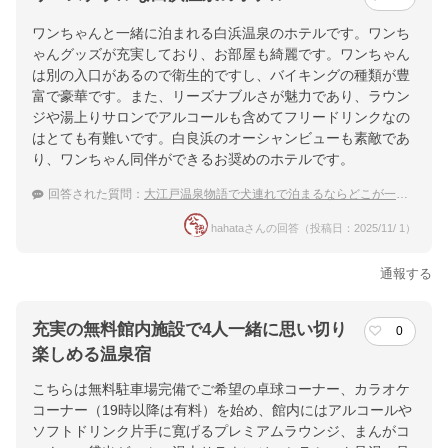
ワンちゃんと一緒に泊まれる白浜温泉のホテルです。ワンち
ゃんグッズが充実しており、お部屋も綺麗です。ワンちゃん
は別の入口があるので衛生的ですし、バイキングの種類が豊
富で豪華です。また、リーズナブルさが魅力であり、ラウン
ジや湯上りサロンでアルコールも含めてフリードリンクなの
はとても有難いです。白良浜のオーシャンビューも素敵であ
り、ワンちゃん同伴ができるお奨めのホテルです。
回答された質問：
大江戸温泉物語で犬連れで泊まるならどこが一番いい？
hahataさんの回答（投稿日：2025/11/ 1）
通報する
充実の無料館内施設で4人一緒に思い切り
0
楽しめる温泉宿
こちらは無料駐車場完備でご希望の卓球コーナー、カラオケ
コーナー（19時以降は有料）を始め、館内にはアルコールや
ソフトドリンク片手に寛げるプレミアムラウンジ、まんがコ