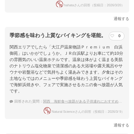
hahataさんの回答（投稿日：2026/3/20）
通報する
季節感を味わう上質なバイキングを堪能。
0
関西エリアでしたら「大江戸温泉物語Ｐｒｅｍｉｕｍ 白浜
御苑」はいかがでしょうか。ＪＲ白浜駅よりお車にて約10分
の雰囲気のいい温泉ホテルです。温泉は体がよく温まる美肌
のナトリウム塩化物泉で清潔感のある大浴場や露天風呂やサ
ウナや岩盤浴などで気持ちよく湯あみできます。夕食はその
土地ならではのメニューや季節感を味わう上質なバイキング
で海鮮浜焼きや、フェアで実施させるカニの食べ放題が人気
です。
回答された質問：
関西 海鮮食べ放題がある子供連れにおすすめの温泉宿
Natural Scienceさんの回答（投稿日：2026/3/ 9）
通報する