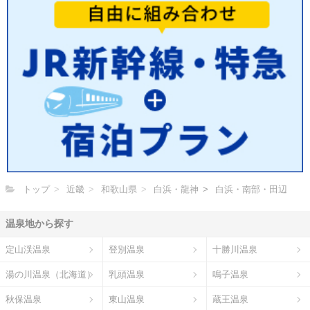
トップ
近畿
和歌山県
白浜・龍神
白浜・南部・田辺
温泉地から探す
定山渓温泉
登別温泉
十勝川温泉
湯の川温泉（北海道）
乳頭温泉
鳴子温泉
秋保温泉
東山温泉
蔵王温泉