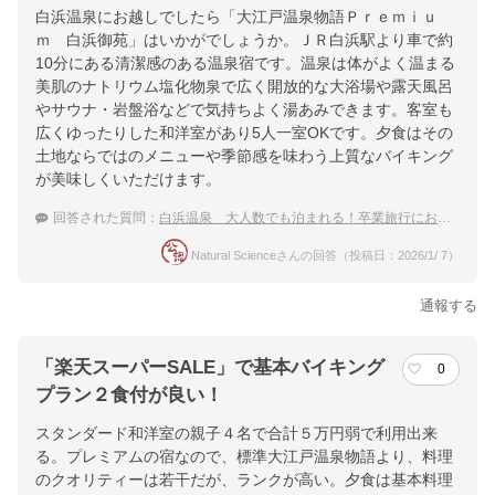
白浜温泉にお越しでしたら「大江戸温泉物語Ｐｒｅｍｉｕ
ｍ 白浜御苑」はいかがでしょうか。ＪＲ白浜駅より車で約
10分にある清潔感のある温泉宿です。温泉は体がよく温まる
美肌のナトリウム塩化物泉で広く開放的な大浴場や露天風呂
やサウナ・岩盤浴などで気持ちよく湯あみできます。客室も
広くゆったりした和洋室があり5人一室OKです。夕食はその
土地ならではのメニューや季節感を味わう上質なバイキング
が美味しくいただけます。
回答された質問：
白浜温泉 大人数でも泊まれる！卒業旅行におすすめの温泉宿
Natural Scienceさんの回答（投稿日：2026/1/ 7）
通報する
「楽天スーパーSALE」で基本バイキング
0
プラン２食付が良い！
スタンダード和洋室の親子４名で合計５万円弱で利用出来
る。プレミアムの宿なので、標準大江戸温泉物語より、料理
のクオリティーは若干だが、ランクが高い。夕食は基本料理