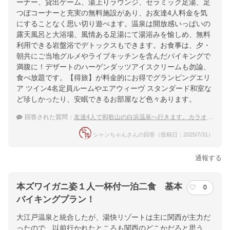
ーナー、貸出ゲーム、湯上りラウンジ、セラミック足湯、足
つぼコーナーと充実の無料施設があり、お友達4人料金を気
にすることなく思い切り遊べます。温泉は開放感いっぱいの
露天風呂と大浴場、風情ある足湯にて湯浴みを愉しめ、無料
利用できる岩盤浴でデトックスもできます。お食事は、夕・
朝共にご当地グルメやライブキッチンを含んだバイキングで
満腹に！デザートのハーゲンダッツアイスクリームも勿論、
食べ放題です。【得旅】が料金的にお得でグランピングエリ
ア ツイン4名定員ルームやエアウィーヴ スタンダード和室な
ど珍しかったり、安眠できるお部屋など色々あります。
回答された質問：
友達4人で和歌山の白浜温泉へ行きます。カラオケ・卓球・スナック等大人男子が楽しめる温泉宿を教えて下さい
シャンちゃんさんの回答（投稿日：2025/7/31）
通報する
本ズワイガニ姿１人一杯付一泊二食 基本
0
バイキングプラン！
大江戸温泉と統合したが、湯快リゾートは主に関西が主力だ
ったので、以前行かれたところも関西のどこかだろと思う