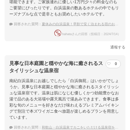
堪能できます。ご家族連れに優しい1万円少々の料金なのも
ご要望にぴったりです。白浜温泉の数あるホテルの中でもリ
ーズナブルな点で是非ともお奨めしたいホテルです。
回答された質問：
夏休みの白浜温泉！早割で安く泊まれる宿のおすすめは？
hahataさんの回答（投稿日：2024/7/14）
通報する
見事な日本庭園と穏やかな海に癒されるス
0
タイリッシュな温泉宿
南紀白浜温泉にお越しでしたら「白浜御苑」はいかがでしょ
うか。見事な日本庭園と穏やかな海に癒されるスタイリッシ
ュな温泉宿です。温泉は肌になじむ優しくかつ効能豊かなお
湯で品のある大浴場や露天風呂で湯あみできます。食事は多
彩な旬のメニューを好きなだけ味わえるプレミアムバイキン
グで別注で本ズワイガニ食べ放題が楽しめるプランを用意し
ています。
回答された質問：
和歌山・白浜温泉でカニをいただける温泉宿を教えてください。