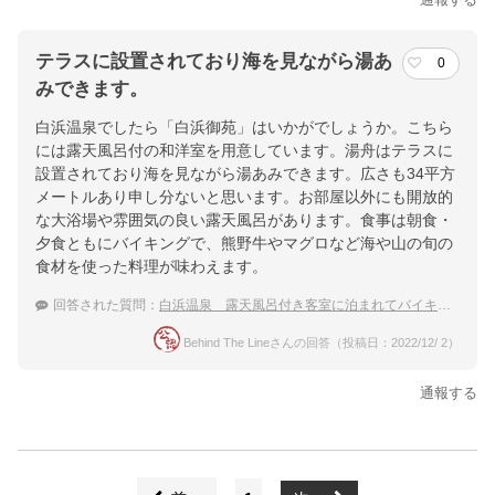
テラスに設置されており海を見ながら湯あ
0
みできます。
白浜温泉でしたら「白浜御苑」はいかがでしょうか。こちら
には露天風呂付の和洋室を用意しています。湯舟はテラスに
設置されており海を見ながら湯あみできます。広さも34平方
メートルあり申し分ないと思います。お部屋以外にも開放的
な大浴場や雰囲気の良い露天風呂があります。食事は朝食・
夕食ともにバイキングで、熊野牛やマグロなど海や山の旬の
食材を使った料理が味わえます。
回答された質問：
白浜温泉 露天風呂付き客室に泊まれてバイキングが楽しめる宿
Behind The Lineさんの回答（投稿日：2022/12/ 2）
通報する