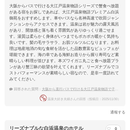
大阪からバスで行ける大江戸温泉物語シリーズで蟹食べ放題
がある宿をお探しであれば、大江戸温泉物語プレミアム白浜
御苑をおすすめします。車やバスなら名神高速で吹田ジャン
クションからアクセスできます。温泉は岩が魅力の露天風呂
があり、開放感と落ち着く雰囲気がありゆっくり過ごせま
す。湯質は柔らかく身体がいつまでもポカポカ暖かく気持ち
良いです。髪の毛サラサラ、お肌ツルツルになります。お料
理は地産地消の旬な食材を活かした品数豊富なビュッフェが
堪能できます。海の幸である海鮮お造りから握り寿司など素
晴らしい料理が並びます。本ズワイガニ丸ごと食べ放題プラ
ンがあり蟹三昧の欲望を叶えてくれます。リーズナブルでコ
ストパフォーマンスが素晴らしい宿なので、是非一度訪れて
みてください。
回答された質問：
大阪から直行バスで行ける大江戸温泉物語で子連れにおすすめはどこ？
温泉大好き夫婦さんの回答（投稿日：2025/11/30）
通報する
リーズナブルな白浜温泉のホテル
0