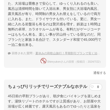
た、大浴場は畳敷きで安心して、ゆっくり入れるのも良い。
風呂は清掃時間を除いて入浴出来、男女別に大浴場内風呂、
露天風呂が有り、時間制の男女入れ替えをしているので両方
に入れる。また、ドライサウナも付いている。更に、男女一
緒に入れる岩盤浴も有るのは贅沢感を増す。娯楽は１時間は
無料の卓球、カラオケルームが有る。有料だがゲージコーナ
ーはもちろん有る。楽しい事が沢山待っている宿なのだ。同
プランだと家族３名合計で、スタンダード和室で45,000円で
一泊二食出来る。
回答された質問：
夏休みの和歌山旅行！早期割引プランで安く泊まれる宿のおすすめは？
Shinryukenさんの回答（投稿日：2024/7/22）
通報する
ちょっぴりリッチでリーズナブルなホテル
0
45日前の早割プランがあり、朝夕食にバイキングを楽しめま
す。湯快リゾートのホテルですが上質感があり、お部屋や大
浴場が広く綺麗です。露天風呂もあるのでゆったりと温泉を