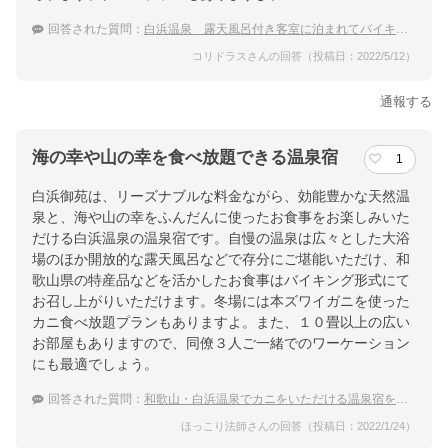
回答された質問：
白浜温泉 露天風呂付き客室に泊まれてバイキングが楽しめる宿
コリドラスさんの回答（投稿日：2022/5/12）
通報する
海の幸や山の幸を食べ放題できる温泉宿
1
白浜御苑は、リーズナブルな料金ながら、効能豊かな天然温
泉と、海や山の幸をふんだんに使ったお食事をお楽しみいた
だける白浜温泉の温泉宿です。自慢の温泉は広々とした大浴
場のほか開放的な露天風呂などで存分にご堪能いただけ、和
歌山県の特産品などを活かしたお食事はバイキング形式にて
お召し上がりいただけます。冬場には本ズワイガニを使った
カニ食べ放題プランもありますよ。また、１０畳以上の広い
お部屋もありますので、同僚３人ご一緒でのワーケーション
にも最適でしょう。
回答された質問：
和歌山・白浜温泉でカニをいただける温泉宿を教えてください。
ほっこり法師さんの回答（投稿日：2022/1/24）