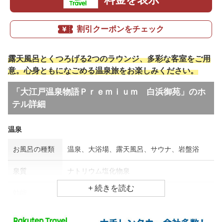
割引クーポンをチェック
露天風呂とくつろげる2つのラウンジ、多彩な客室をご用
意。心身ともになごめる温泉旅をお楽しみください。
「大江戸温泉物語Ｐｒｅｍｉｕｍ 白浜御苑」のホ
テル詳細
温泉
お風呂の種類
温泉、大浴場、露天風呂、サウナ、岩盤浴
泉質
ナトリウム塩化物泉
効能
外傷、冷え性
食事場所