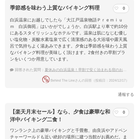
季節感を味わう上質なバイキング料理
0
白浜温泉にお越しでしたら「大江戸温泉物語Ｐｒｅｍｉｕ
ｍ 白浜御苑」はいかがでしょうか。白浜駅より車で約10分
にあるスタイリッシュなホテルです。温泉は肌になじむ優し
い塩化物・炭酸水素塩泉で広く清潔感のある大浴場や露天風
呂で気持ちよく湯あみできます。夕食は季節感を味わう上質
なバイキング料理が美味しく頂けます。2食付きの早割プラ
ンをいくつか用意しています。
回答された質問：
夏休みの白浜温泉！早割で安く泊まれる宿のおすすめは？
Behind The Lineさんの回答（投稿日：2024/12/17）
通報する
【楽天月末セール】なら、夕食は豪華な和
0
洋中バイキング二食！
ワンランク上の豪華バイキングと千畳敷、由良浜やアドベン
チャーワールドも近い絶好の場所に建つ当館がお薦めだ。ま