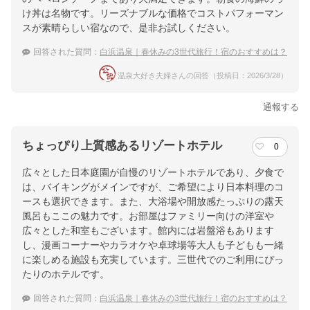
け丼は名物です。リーズナブルな価格でコストパフォーマン
スが素晴らしい宿なので、是非お試しください。
回答された質問：
白浜温泉｜春休みの3世代旅行！宿のおすすめは？
温泉大好き夫婦さんの回答（投稿日：2026/3/28）
通報する
ちょっぴり上質感あるリゾートホテル
0
広々とした日本庭園が自慢のリゾートホテルであり、夕食で
は、バイキングがメインですが、ご希望により日本料理のコ
ースも選択できます。また、大浴場や開放感たっぷりの露天
風呂もここの魅力です。お部屋はファミリー向けの洋室や
広々とした和室もございます。館内には岩盤浴もあります
し、漫画コーナーやカラオケや卓球場等大人も子どもも一緒
に楽しめる施設も充実しています。三世代でのご利用にぴっ
たりのホテルです。
回答された質問：
白浜温泉｜春休みの3世代旅行！宿のおすすめは？