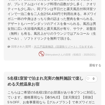
が、プレミアムはバイキング料理の品数が少し多く、クオリ
ティーも少し高い。同プランは平日だと露天風呂付和洋室ツ
インで一泊二食を二人合計54,430円で利用出来る。本ズワイ
ガニ一杯の中身はきっちり身の詰まった蟹肉を食べられる。
デザートもハーゲンダッツのアイスを食べられる。風呂は男
女別に広い大浴場内風呂と露天風呂が有り、サウナ、岩盤浴
（無料）も有る。風呂上がりのラウンジではアルコール（生
ビール）、ソフトドリンクを無料で頂ける。
回答された質問：
大江戸温泉物語（旧湯快リゾート）でおすすめのホテルを教えて
Shinryukenさんの回答（投稿日：2025/2/21）
通報する
5名様1室皆で泊まれ充実の無料施設で楽し
0
める天然温泉お宿
こちらはご希望の5名様1室のお部屋があり各プランに対応し
ています。価格重視なら【春SALE】【楽天限定】【得旅】
5％OFF、お食事重視なら【グルメプラン】で本ズワイガニ