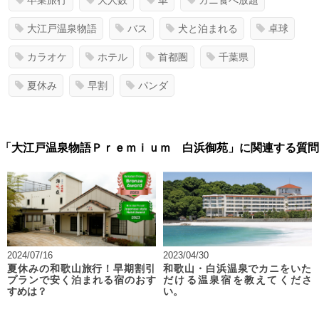
卒業旅行
大人数
車
カニ食べ放題
大江戸温泉物語
バス
犬と泊まれる
卓球
カラオケ
ホテル
首都圏
千葉県
夏休み
早割
パンダ
「大江戸温泉物語Ｐｒｅｍｉｕｍ 白浜御苑」に関連する質問
2024/07/16
2023/04/30
夏休みの和歌山旅行！早期割引
和歌山・白浜温泉でカニをいた
プランで安く泊まれる宿のおす
だける温泉宿を教えてくださ
すめは？
い。