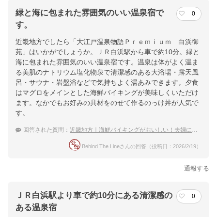
緑と海に包まれた雰囲気のいい温泉宿で
0
す。
近畿地方でしたら「大江戸温泉物語Ｐｒｅｍｉｕｍ 白浜御
苑」はいかがでしょうか。ＪＲ白浜駅から車で約10分。緑と
海に包まれた雰囲気のいい温泉宿です。温泉は体がよく温ま
る美肌のナトリウム塩化物泉で清潔感のある大浴場・露天風
呂・サウナ・岩盤浴などで気持ちよく湯あみできます。夕食
はマグロをメインとした海鮮バイキングが美味しくいただけ
ます。なかでもお好みの具材をのせて作るのっけ丼が人気で
す。
回答された質問：
近畿地方｜海鮮バイキングがおいしい！夫婦におすすめの宿は？
Behind The Lineさんの回答（投稿日：2026/2/19）
通報する
ＪＲ白浜駅より車で約10分にある清潔感の
0
ある温泉宿