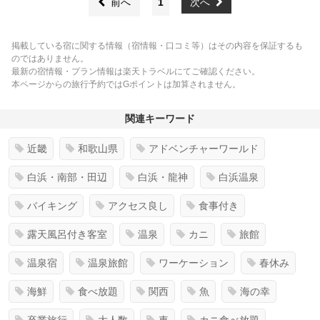
前へ
1
次へ
掲載している宿に関する情報（宿情報・口コミ等）はその内容を保証するも
のではありません。
最新の宿情報・プラン情報は楽天トラベルにてご確認ください。
本ページからの旅行予約ではGポイントは加算されません。
関連キーワード
近畿
和歌山県
アドベンチャーワールド
白浜・南部・田辺
白浜・龍神
白浜温泉
バイキング
アクセス良し
食事付き
露天風呂付き客室
温泉
カニ
旅館
温泉宿
温泉旅館
ワーケーション
春休み
海鮮
食べ放題
関西
魚
海の幸