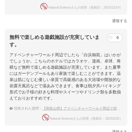
Natural Scienceさんの回答（投稿日：2023/12/14）
通報する
無料で楽しめる遊戯施設が充実していま
0
す。
アドベンチャーワールド周辺でしたら「白浜御苑」はいかが
でしょうか。こちらのホテルではカラオケ、漫画、卓球、将
棋など無料で楽しめる遊戯施設が充実しています。また夏季
にはガーデンプールもあり家族で楽しむことができます。温
泉は肌になじむ優しい泉質で高級感のある大浴場や開放的な
岩露天風呂などで湯あみできます。食事は朝夕共バイキング
形式でお子様の好きな料理やスイーツやドリンク類を多数揃
えておりおすすめです。
回答された質問：
【和歌山県】アドベンチャーワールド周辺で宿泊できる温泉宿を探しています。おすすめを教えて下さい。
Natural Scienceさんの回答（投稿日：2023/2/22）
通報する