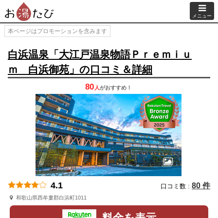
メニュー
本ページはプロモーションを含みます
白浜温泉「大江戸温泉物語Ｐｒｅｍｉｕ
ｍ 白浜御苑」の口コミ＆詳細
80
人
が
おすすめ！
4.1
80 件
口コミ数 :
和歌山県西牟婁郡白浜町1011
料金を表示