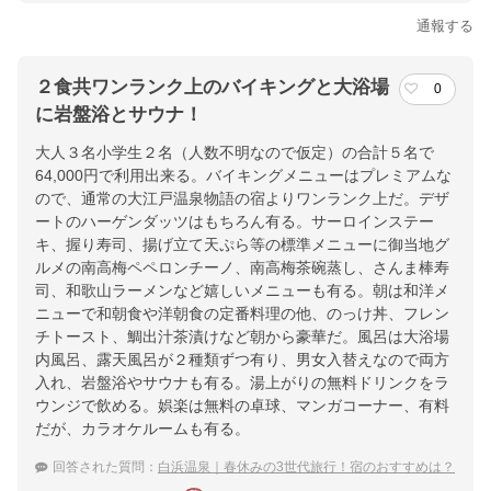
通報する
２食共ワンランク上のバイキングと大浴場
0
に岩盤浴とサウナ！
大人３名小学生２名（人数不明なので仮定）の合計５名で
64,000円で利用出来る。バイキングメニューはプレミアムな
ので、通常の大江戸温泉物語の宿よりワンランク上だ。デザ
ートのハーゲンダッツはもちろん有る。サーロインステー
キ、握り寿司、揚げ立て天ぷら等の標準メニューに御当地グ
ルメの南高梅ペペロンチーノ、南高梅茶碗蒸し、さんま棒寿
司、和歌山ラーメンなど嬉しいメニューも有る。朝は和洋メ
ニューで和朝食や洋朝食の定番料理の他、のっけ丼、フレン
チトースト、鯛出汁茶漬けなど朝から豪華だ。風呂は大浴場
内風呂、露天風呂が２種類ずつ有り、男女入替えなので両方
入れ、岩盤浴やサウナも有る。湯上がりの無料ドリンクをラ
ウンジで飲める。娯楽は無料の卓球、マンガコーナー、有料
だが、カラオケルームも有る。
回答された質問：
白浜温泉｜春休みの3世代旅行！宿のおすすめは？