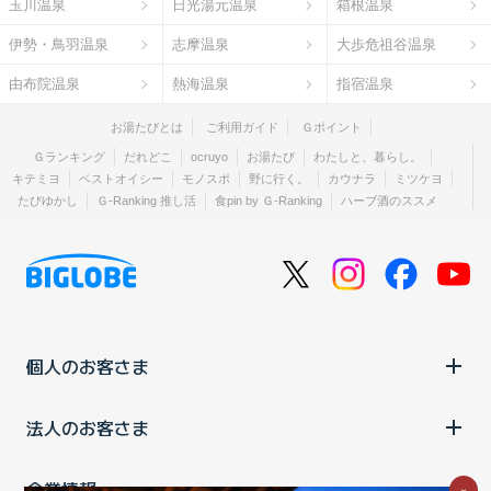
玉川温泉
日光湯元温泉
箱根温泉
伊勢・鳥羽温泉
志摩温泉
大歩危祖谷温泉
由布院温泉
熱海温泉
指宿温泉
お湯たびとは
ご利用ガイド
Ｇポイント
Ｇランキング
だれどこ
ocruyo
お湯たび
わたしと、暮らし。
キテミヨ
ベストオイシー
モノスポ
野に行く。
カウナラ
ミツケヨ
たびゆかし
Ｇ-Ranking 推し活
食pin by Ｇ-Ranking
ハーブ酒のススメ
個人のお客さま
法人のお客さま
企業情報