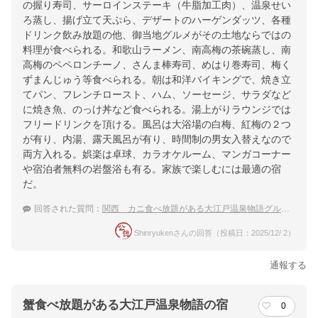
の握り寿司、サーロインステーキ（牛脂加工肉）、温泉せい
ろ蒸し、揚げ立て天ぷら、デザートのハーゲンダッツ、各種
ドリンク飲み放題の他、御当地グルメがその土地ならではの
料理が食べられる。和歌山ラーメン、南高梅の茶碗蒸し、南
高梅のペペロンチーノ、さんま棒寿司、めはり巻寿司、梅く
ずまんじゅう等食べられる。朝は和洋バイキングで、焼き立
てパン、フレンチロースト、ハム、ソーセージ、サラダなど
に焼き魚、のっけ丼など食べられる。湯上がりラウンジでは
フリードリンクを頂ける。風呂は大浴場の白梅、紅梅の２つ
が有り、内湯、露天風呂が有り、時間制の男女入替えなので
両方入れる。娯楽は卓球、カラオケルーム、マンガコーナー
や宿泊者無料の岩盤浴も有る。家族で楽しむには最適の宿
だ。
回答された質問：
関西 カニ食べ放題がある大江戸温泉物語グループで一番人気はどこ？
Shinryukenさんの回答（投稿日：2025/12/ 2）
通報する
蟹食べ放題がある大江戸温泉物語の宿
0