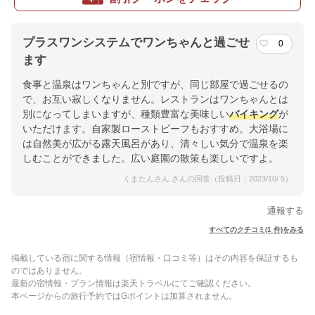
プラスワンシステムでワンちゃんと過ごせ
0
ます
食事と温泉はワンちゃんと別ですが、同じ部屋で過ごせるの
で、お互い寂しくなりません。レストランはワンちゃんとは
別になってしまいますが、種類豊富な美味しい
バイキング
が
いただけます。自家製ローストビーフもおすすめ。大浴場に
は自然美が広がる露天風呂があり、清々しい気分で温泉を楽
しむことができました。広い庭園の散策も楽しいですよ。
くまたんさん さんの回答（投稿日：2023/10/ 5）
通報する
すべてのクチコミ(1 件)をみる
掲載している宿に関する情報（宿情報・口コミ等）はその内容を保証するも
のではありません。
最新の宿情報・プラン情報は楽天トラベルにてご確認ください。
本ページからの旅行予約ではGポイントは加算されません。