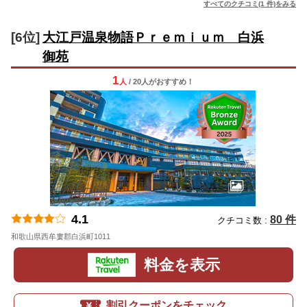
すべてのクチコミ(1 件)をみる
[6位]
大江戸温泉物語Ｐｒｅｍｉｕｍ 白浜
御苑
1
人
/ 20人
が
おすすめ！
4.1
80 件
クチコミ数 :
和歌山県西牟婁郡白浜町1011
地図
料金を表示
割引クーポンをチェック