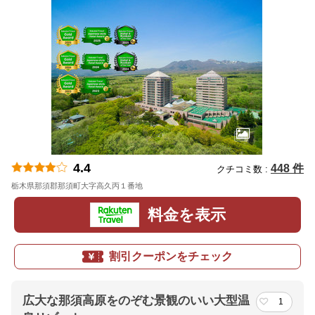
4.4
448 件
クチコミ数 :
栃木県那須郡那須町大字高久丙１番地
地図
料金を表示
割引クーポンをチェック
広大な那須高原をのぞむ景観のいい大型温
1