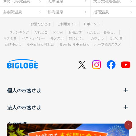
伊勢・鳥羽温泉
志摩温泉
大歩危祖谷温泉
由布院温泉
熱海温泉
指宿温泉
お湯たびとは
ご利用ガイド
Ｇポイント
Ｇランキング
だれどこ
ocruyo
お湯たび
わたしと、暮らし。
キテミヨ
ベストオイシー
モノスポ
野に行く。
カウナラ
ミツケヨ
たびゆかし
Ｇ-Ranking 推し活
食pin by Ｇ-Ranking
ハーブ酒のススメ
個人のお客さま
法人のお客さま
企業情報
×