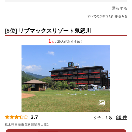
通報する
すべてのクチコミ(1 件)をみる
[5位]
リブマックスリゾート鬼怒川
1
人
/ 20人
が
おすすめ！
3.7
80 件
クチコミ数 :
栃木県日光市鬼怒川温泉大原2
地図