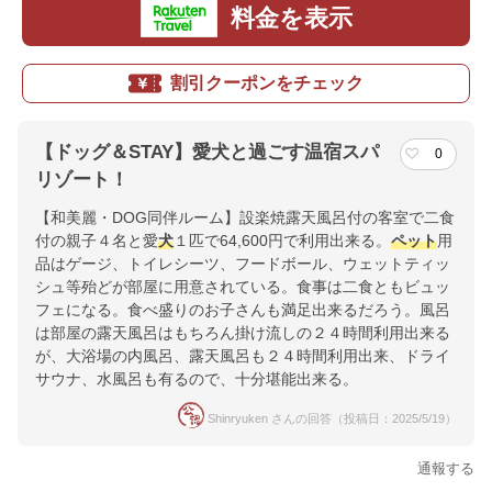
料金を表示
割引クーポンをチェック
【ドッグ＆STAY】愛犬と過ごす温宿スパ
0
リゾート！
【和美麗・DOG同伴ルーム】設楽焼露天風呂付の客室で二食
付の親子４名と愛
犬
１匹で64,600円で利用出来る。
ペット
用
品はゲージ、トイレシーツ、フードボール、ウェットティッ
シュ等殆どが部屋に用意されている。食事は二食ともビュッ
フェになる。食べ盛りのお子さんも満足出来るだろう。風呂
は部屋の露天風呂はもちろん掛け流しの２４時間利用出来る
が、大浴場の内風呂、露天風呂も２４時間利用出来、ドライ
サウナ、水風呂も有るので、十分堪能出来る。
Shinryuken さんの回答（投稿日：2025/5/19）
通報する