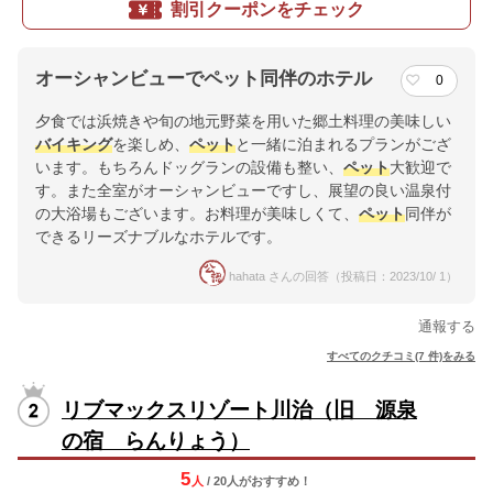
割引クーポンをチェック
オーシャンビューでペット同伴のホテル
0
夕食では浜焼きや旬の地元野菜を用いた郷土料理の美味しい
バイキング
を楽しめ、
ペット
と一緒に泊まれるプランがござ
います。もちろんドッグランの設備も整い、
ペット
大歓迎で
す。また全室がオーシャンビューですし、展望の良い温泉付
の大浴場もございます。お料理が美味しくて、
ペット
同伴が
できるリーズナブルなホテルです。
hahata さんの回答（投稿日：2023/10/ 1）
通報する
すべてのクチコミ(7 件)をみる
リブマックスリゾート川治（旧 源泉
の宿 らんりょう）
5
人
/ 20人
が
おすすめ！