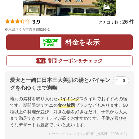
3.9
26 件
クチコミ数 :
栃木県さくら市喜連川5296-1
地図
料金を表示
割引クーポンをチェック
愛犬と一緒に日本三大美肌の湯とバイキン
0
グを心ゆくまで満喫
地元の素材を取り入れた
バイキング
スタイルでおすすめの宿
です。期間限定でカニの
食べ放題
プランなどもあります。50
種以上の料理が並び、好きな物を好きなだけ、子供から大人
まで満足できクオリティが高くおすすめです。子供が喜びそ
うなデザートも豊富でいいと思います。
ミックスオレンジ さんの回答（投稿日：2025/1/11）