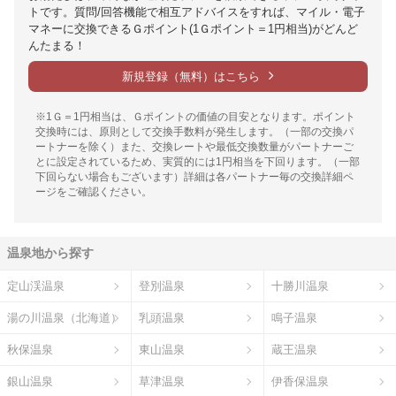
トです。質問/回答機能で相互アドバイスをすれば、マイル・電子
マネーに交換できるＧポイント(1Ｇポイント＝1円相当)がどんど
んたまる！
新規登録（無料）はこちら
※1Ｇ＝1円相当は、Ｇポイントの価値の目安となります。ポイント
交換時には、原則として交換手数料が発生します。（一部の交換パ
ートナーを除く）また、交換レートや最低交換数量がパートナーご
とに設定されているため、実質的には1円相当を下回ります。（一部
下回らない場合もございます）詳細は各パートナー毎の交換詳細ペ
ージをご確認ください。
温泉地から探す
定山渓温泉
登別温泉
十勝川温泉
湯の川温泉（北海道）
乳頭温泉
鳴子温泉
秋保温泉
東山温泉
蔵王温泉
銀山温泉
草津温泉
伊香保温泉