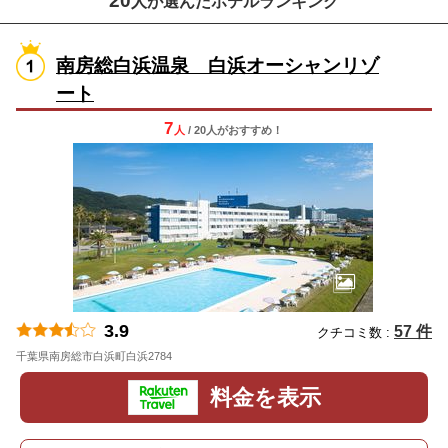
20
人が選んだホテルランキング
南房総白浜温泉 白浜オーシャンリゾ
ート
7
人
/ 20人
が
おすすめ！
3.9
57 件
クチコミ数 :
千葉県南房総市白浜町白浜2784
地図
料金を表示