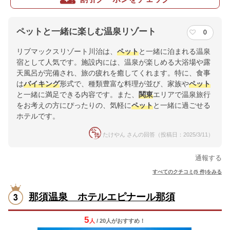
ペットと一緒に楽しむ温泉リゾート
0
リブマックスリゾート川治は、
ペット
と一緒に泊まれる温泉
宿として人気です。施設内には、温泉が楽しめる大浴場や露
天風呂が完備され、旅の疲れを癒してくれます。特に、食事
は
バイキング
形式で、種類豊富な料理が並び、家族や
ペット
と一緒に満足できる内容です。また、
関東
エリアで温泉旅行
をお考えの方にぴったりの、気軽に
ペット
と一緒に過ごせる
ホテルです。
たけやん さんの回答（投稿日：2025/3/11）
通報する
すべてのクチコミ(5 件)をみる
那須温泉 ホテルエピナール那須
5
人
/ 20人
が
おすすめ！