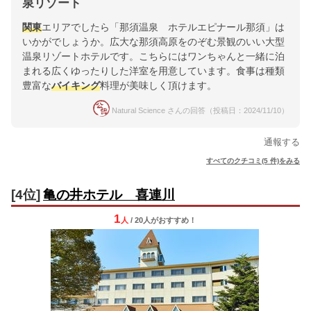
泉リゾート
関東
エリアでしたら「那須温泉 ホテルエピナール那須」は
いかがでしょうか。広大な那須高原をのぞむ景観のいい大型
温泉リゾートホテルです。こちらにはワンちゃんと一緒に泊
まれる広くゆったりした洋室を用意しています。食事は種類
豊富な
バイキング
料理が美味しく頂けます。
Natural Science さんの回答（投稿日：2024/11/10）
通報する
すべてのクチコミ(5 件)をみる
[4位]
亀の井ホテル 喜連川
1
人
/ 20人
が
おすすめ！