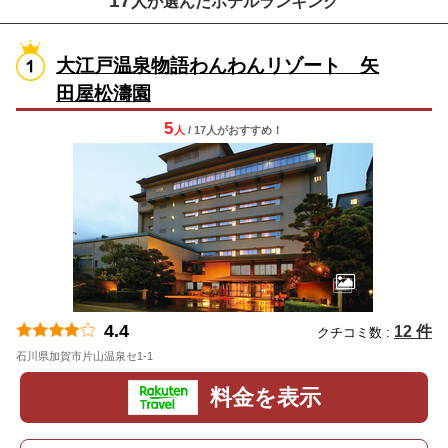
17
人が選んだホテルランキング
大江戸温泉物語わんわんリゾート 矢
田屋松濤園
5
人
/ 17人
が
おすすめ！
4.4
12 件
クチコミ数 :
石川県加賀市片山温泉セ1-1
地図
料金を表示