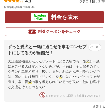
4.1
1 件
クチコミ数 :
栃木県那須塩原市塩原705
地図
料金を表示
割引クーポンをチェック
ずっと愛犬と一緒に過ごせる事をコンセプ
0
トにしてるのが当館だ！
大江温泉物語わんわんリゾートはどこの宿でも、愛
犬
と一緒
に過ごせるのは変わらない筈だが、当宿は、全天候型のドッ
クランが二箇所有り、広い。また、わんわん専用ラウンジで
は、飼い主には無料ドリンク、愛
犬
にはおやつビュッフェが
有り、常に愛
犬
の事を考えられているのが良い。他のお客様
と交流を持てるのも良い。
Shinryuken さんの回答（投稿日：2026/4/23）
通報する