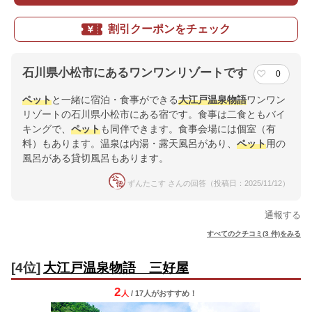
割引クーポンをチェック
石川県小松市にあるワンワンリゾートです
0
ペット
と一緒に宿泊・食事ができる
大江戸温泉物語
ワンワン
リゾートの石川県小松市にある宿です。食事は二食ともバイ
キングで、
ペット
も同伴できます。食事会場には個室（有
料）もあります。温泉は内湯・露天風呂があり、
ペット
用の
風呂がある貸切風呂もあります。
ずんたこす さんの回答（投稿日：2025/11/12）
通報する
すべてのクチコミ(3 件)をみる
[4位]
大江戸温泉物語 三好屋
2
人
/ 17人
が
おすすめ！