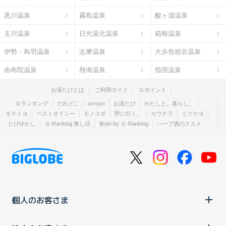
黒川温泉
霧島温泉
酸ヶ湯温泉
玉川温泉
日光湯元温泉
箱根温泉
伊勢・鳥羽温泉
志摩温泉
大歩危祖谷温泉
由布院温泉
熱海温泉
指宿温泉
お湯たびとは
ご利用ガイド
Ｇポイント
Ｇランキング
だれどこ
ocruyo
お湯たび
わたしと、暮らし。
キテミヨ
ベストオイシー
モノスポ
野に行く。
カウナラ
ミツケヨ
たびゆかし
Ｇ-Ranking 推し活
食pin by Ｇ-Ranking
ハーブ酒のススメ
個人のお客さま