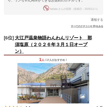
り、ワンちゃん同伴ができるお奨めのホテルです。
hahata さんの回答（投稿日：2025/11/ 1）
通報する
すべてのクチコミ(2 件)をみる
[6位]
大江戸温泉物語わんわんリゾート 那
須塩原（２０２６年３月１日オープ
ン）
1
人
/ 17人
が
おすすめ！