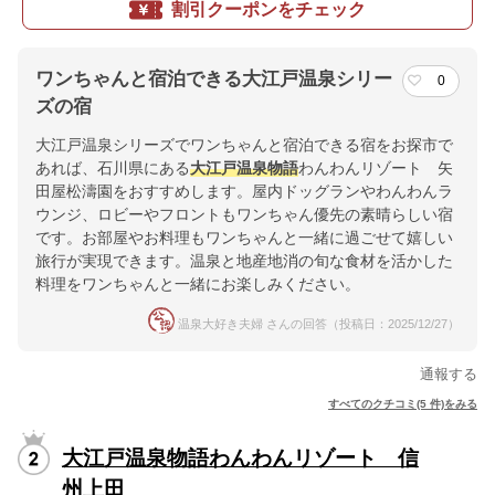
割引クーポンをチェック
ワンちゃんと宿泊できる大江戸温泉シリー
0
ズの宿
大江戸温泉シリーズでワンちゃんと宿泊できる宿をお探市で
あれば、石川県にある
大江戸温泉物語
わんわんリゾート 矢
田屋松濤園をおすすめします。屋内ドッグランやわんわんラ
ウンジ、ロビーやフロントもワンちゃん優先の素晴らしい宿
です。お部屋やお料理もワンちゃんと一緒に過ごせて嬉しい
旅行が実現できます。温泉と地産地消の旬な食材を活かした
料理をワンちゃんと一緒にお楽しみください。
温泉大好き夫婦 さんの回答（投稿日：2025/12/27）
通報する
すべてのクチコミ(5 件)をみる
大江戸温泉物語わんわんリゾート 信
州上田