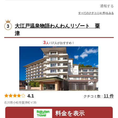
通報する
すべてのクチコミ(4 件)をみる
大江戸温泉物語わんわんリゾート 粟
津
3
人
/ 17人
が
おすすめ！
4.1
11 件
クチコミ数 :
石川県小松市粟津町イ35
地図
料金を表示