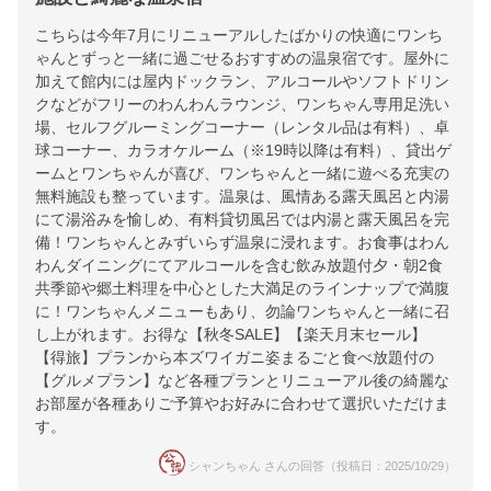
こちらは今年7月にリニューアルしたばかりの快適にワンち
ゃんとずっと一緒に過ごせるおすすめの温泉宿です。屋外に
加えて館内には屋内ドックラン、アルコールやソフトドリン
クなどがフリーのわんわんラウンジ、ワンちゃん専用足洗い
場、セルフグルーミングコーナー（レンタル品は有料）、卓
球コーナー、カラオケルーム（※19時以降は有料）、貸出ゲ
ームとワンちゃんが喜び、ワンちゃんと一緒に遊べる充実の
無料施設も整っています。温泉は、風情ある露天風呂と内湯
にて湯浴みを愉しめ、有料貸切風呂では内湯と露天風呂を完
備！ワンちゃんとみずいらず温泉に浸れます。お食事はわん
わんダイニングにてアルコールを含む飲み放題付夕・朝2食
共季節や郷土料理を中心とした大満足のラインナップで満腹
に！ワンちゃんメニューもあり、勿論ワンちゃんと一緒に召
し上がれます。お得な【秋冬SALE】【楽天月末セール】
【得旅】プランから本ズワイガニ姿まるごと食べ放題付の
【グルメプラン】など各種プランとリニューアル後の綺麗な
お部屋が各種ありご予算やお好みに合わせて選択いただけま
す。
シャンちゃん さんの回答（投稿日：2025/10/29）