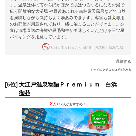
す。温泉は体の芯からぽかぽかで肌はつるつるになるお湯で
広く開放的な大浴場 や野趣あふれる森林露天風呂などで自然
を満喫しながら気持ちよく湯あみできます。客室も愛
犬
専用
のお部屋が用意されており一緒に泊まることができます。夕
食は市場直送の海鮮や黒毛和牛が美味しくいただける三ツ星
バイキングを用意しています。
Behind The Line さんの回答（投稿日：2026/2/23）
通報する
すべてのクチコミ(2 件)をみる
[5位]
大江戸温泉物語Ｐｒｅｍｉｕｍ 白浜
御苑
2
人
/ 17人
が
おすすめ！