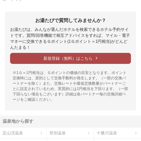
お湯たびで質問してみませんか？
お湯たびは、みんなが選んだホテルを検索できるホテル予約サイ
トです。質問/回答機能で相互アドバイスをすれば、マイル・電子
マネーに交換できるＧポイント(1Ｇポイント＝1円相当)がどんど
んたまる！
新規登録（無料）はこちら
※1Ｇ＝1円相当は、Ｇポイントの価値の目安となります。ポイント
交換時には、原則として交換手数料が発生します。（一部の交換パ
ートナーを除く）また、交換レートや最低交換数量がパートナーご
とに設定されているため、実質的には1円相当を下回ります。（一部
下回らない場合もございます）詳細は各パートナー毎の交換詳細ペ
ージをご確認ください。
温泉地から探す
定山渓温泉
登別温泉
十勝川温泉