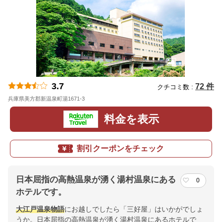
3.7
72 件
クチコミ数 :
兵庫県美方郡新温泉町湯1671-3
地図
料金を表示
割引クーポンをチェック
日本屈指の高熱温泉が湧く湯村温泉にある
0
ホテルです。
大江戸温泉物語
にお越しでしたら「三好屋」はいかがでしょ
うか。日本屈指の高熱温泉が湧く湯村温泉にあるホテルで