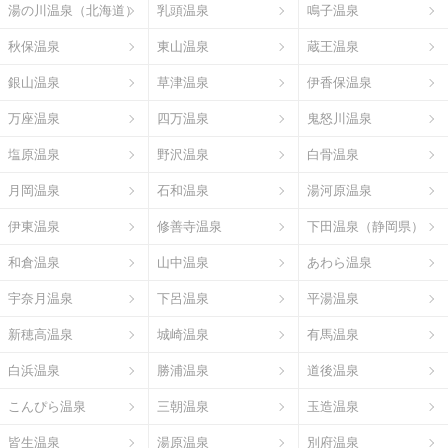
湯の川温泉（北海道）
乳頭温泉
鳴子温泉
秋保温泉
東山温泉
蔵王温泉
銀山温泉
草津温泉
伊香保温泉
万座温泉
四万温泉
鬼怒川温泉
塩原温泉
野沢温泉
白骨温泉
月岡温泉
石和温泉
湯河原温泉
伊東温泉
修善寺温泉
下田温泉（静岡県）
和倉温泉
山中温泉
あわら温泉
宇奈月温泉
下呂温泉
平湯温泉
新穂高温泉
城崎温泉
有馬温泉
白浜温泉
勝浦温泉
道後温泉
こんぴら温泉
三朝温泉
玉造温泉
皆生温泉
湯原温泉
別府温泉