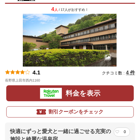
4
人
/ 17人
が
おすすめ！
4.1
4 件
クチコミ数 :
長野県上田市西内1160
地図
料金を表示
割引クーポンをチェック
快適にずっと愛犬と一緒に過ごせる充実の
0
施設と綺麗な温泉宿