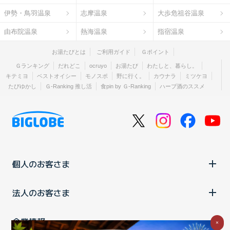
伊勢・鳥羽温泉
志摩温泉
大歩危祖谷温泉
由布院温泉
熱海温泉
指宿温泉
お湯たびとは
ご利用ガイド
Ｇポイント
Ｇランキング
だれどこ
ocruyo
お湯たび
わたしと、暮らし。
キテミヨ
ベストオイシー
モノスポ
野に行く。
カウナラ
ミツケヨ
たびゆかし
Ｇ-Ranking 推し活
食pin by Ｇ-Ranking
ハーブ酒のススメ
個人のお客さま
法人のお客さま
企業情報
×