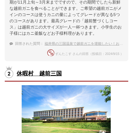
期が11月上旬～3月末までですので、その期間でしたら新鮮
な越前ガニを食べることができます。ご希望の越前ガニがメ
インのコースは使うカニの量によってグレードが異なる5つ
のコースがあります。最高グレードの「越前蟹づくしコー
ス」は越前ガニの大サイズが一人一杯つきます。小学生のお
子様にはカニ釜飯などお子様料理があります。
回答された質問：
福井県の三国温泉で越前ガニを堪能したい！おすすめ宿は？
ずんたこす さんの回答（投稿日：2024/9/15 ）
休暇村 越前三国