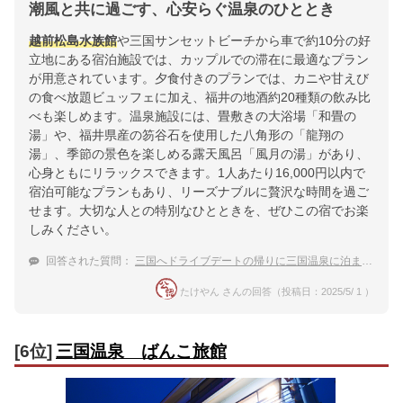
潮風と共に過ごす、心安らぐ温泉のひととき
越前松島水族館
や三国サンセットビーチから車で約10分の好
立地にある宿泊施設では、カップルでの滞在に最適なプラン
が用意されています。夕食付きのプランでは、カニや甘えび
の食べ放題ビュッフェに加え、福井の地酒約20種類の飲み比
べも楽しめます。温泉施設には、畳敷きの大浴場「和畳の
湯」や、福井県産の笏谷石を使用した八角形の「龍翔の
湯」、季節の景色を楽しめる露天風呂「風月の湯」があり、
心身ともにリラックスできます。1人あたり16,000円以内で
宿泊可能なプランもあり、リーズナブルに贅沢な時間を過ご
せます。大切な人との特別なひとときを、ぜひこの宿でお楽
しみください。
回答された質問：
三国へドライブデートの帰りに三国温泉に泊まりたい。彼氏と泊まるのにおすすめの温泉宿は？
たけやん さんの回答（投稿日：2025/5/ 1 ）
[6位]
三国温泉 ばんこ旅館