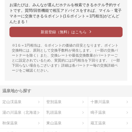
お湯たびは、みんなが選んだホテルを検索できるホテル予約サイ
トです。質問/回答機能で相互アドバイスをすれば、マイル・電子
マネーに交換できるＧポイント(1Ｇポイント＝1円相当)がどんど
んたまる！
新規登録（無料）はこちら
※1Ｇ＝1円相当は、Ｇポイントの価値の目安となります。ポイント
交換時には、原則として交換手数料が発生します。（一部の交換パ
ートナーを除く）また、交換レートや最低交換数量がパートナーご
とに設定されているため、実質的には1円相当を下回ります。（一部
下回らない場合もございます）詳細は各パートナー毎の交換詳細ペ
ージをご確認ください。
温泉地から探す
定山渓温泉
登別温泉
十勝川温泉
湯の川温泉（北海道）
乳頭温泉
鳴子温泉
秋保温泉
東山温泉
蔵王温泉