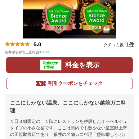
5.0
1件
クチコミ数 :
福井県坂井市三国町宿3-7-22
地図
料金を表示
割引クーポンをチェック
ここにしかない温泉、ここにしかない越前ガニ料
理
１日３組限定の、１階にレストランを併設したオーベルジュ
タイプの小さな宿です。ここは県内でも数少ない皇室献上蟹
の正規取扱店であり、福井の名物カニ料理「蟹味噌しゃぶ」