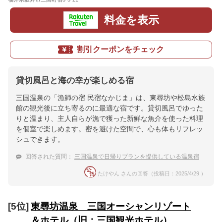
料金を表示
割引クーポンをチェック
貸切風呂と海の幸が楽しめる宿
三国温泉の「漁師の宿 民宿なかじま」は、東尋坊や松島水族
館の観光後に立ち寄るのに最適な宿です。貸切風呂でゆった
りと温まり、主人自らが漁で獲った新鮮な魚介を使った料理
を個室で楽しめます。密を避けた空間で、心も体もリフレッ
シュできます。
回答された質問：
三国温泉で日帰りプランを提供している温泉宿
たけやん さんの回答（投稿日：2025/4/29 ）
[5位]
東尋坊温泉 三国オーシャンリゾート
＆ホテル（旧：三国観光ホテル）