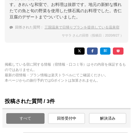
す。きれいな和室で、お料理は抜群です。地元の新鮮な獲れ
たての魚と旬の野菜を使用した懐石風のお料理でした。杏仁
豆腐のデザートまでついていました。
回答された質問：
三国温泉で日帰りプランを提供している温泉宿
ササラ さんの回答（投稿日：2020/8/27 ）
掲載している宿に関する情報（宿情報・口コミ等）はその内容を保証するも
のではありません。
最新の宿情報・プラン情報は楽天トラベルにてご確認ください。
本ページからの旅行予約ではGポイントは加算されません。
投稿された質問 / 3件
すべて
回答受付中
解決済み