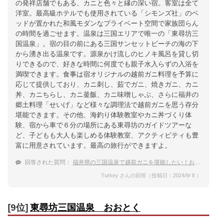
の発祥店舗でもある、カニと色々と縁の深い宿。客室は全て
洋室。最高級ホテルでも使用されている「シモンズ社」のベ
ッドが置かれた和風モダンなプライベート空間で家族団らん
の時間を過ごせます。温泉は三国エリアで唯一の「東尋坊三
国温泉」。宿の目の前にある三国サンセットビーチの海の下
から湧き出る温泉です。源泉かけ流しのヒノキ風呂を貸し切
りできるので、好きな時間に何度でも親子水入らずの入浴を
満喫できます。食事は宿オリジナルの越前ガニ料理を予算に
応じて提供しており、カニ刺し、茹でガニ、焼きガニ、カニ
丼、カニちらし、カニ釜飯、カニ味噌しゃぶ、さらに福井の
郷土料理「せいげ」など様々な調理法で越前ガニを思う存分
堪能できます。その他、海釣り体験教室やカニ丼づくり体
験、宿から車で６分の場所にある東尋坊のガイドツアーな
ど、子どもも大人も楽しめる体験教室、アクティビティも豊
富に用意されています。最高の旅行ができますよ。
回答された質問：
福井県の三国温泉で越前ガニを堪能したい！おすすめ宿は？
Turkey さんの回答（投稿日：2024/9/ 8 ）
[9位]
東尋坊三国温泉 おおとく