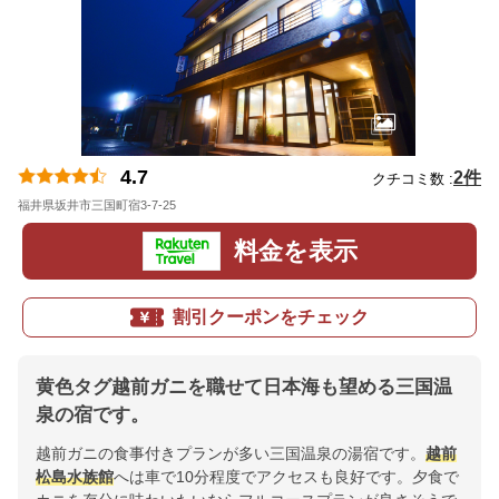
4.7
2件
クチコミ数 :
福井県坂井市三国町宿3-7-25
地図
料金を表示
割引クーポンをチェック
黄色タグ越前ガニを職せて日本海も望める三国温
泉の宿です。
越前ガニの食事付きプランが多い三国温泉の湯宿です。
越前
松島水族館
へは車で10分程度でアクセスも良好です。夕食で