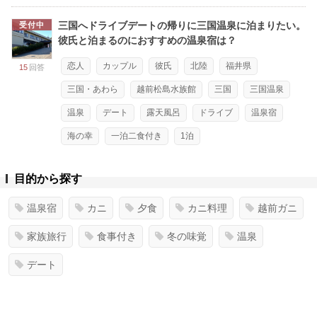
三国へドライブデートの帰りに三国温泉に泊まりたい。
受付中
彼氏と泊まるのにおすすめの温泉宿は？
恋人
カップル
彼氏
北陸
福井県
15
回答
三国・あわら
越前松島水族館
三国
三国温泉
温泉
デート
露天風呂
ドライブ
温泉宿
海の幸
一泊二食付き
1泊
目的から探す
温泉宿
カニ
夕食
カニ料理
越前ガニ
家族旅行
食事付き
冬の味覚
温泉
デート