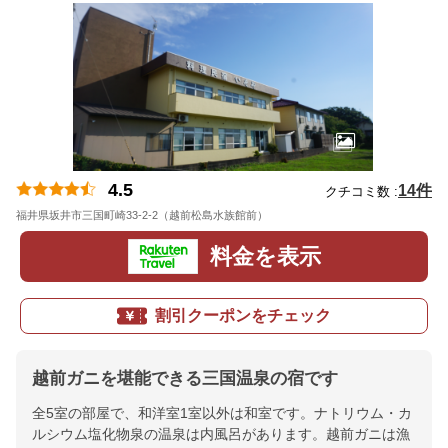
4.5
14件
クチコミ数 :
福井県坂井市三国町崎33-2-2（越前松島水族館前）
地図
料金を表示
割引クーポンをチェック
越前ガニを堪能できる三国温泉の宿です
全5室の部屋で、和洋室1室以外は和室です。ナトリウム・カ
ルシウム塩化物泉の温泉は内風呂があります。越前ガニは漁