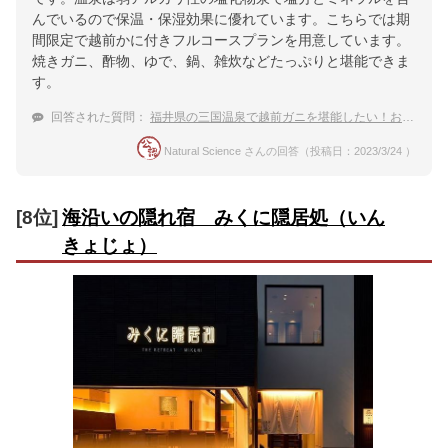
んでいるので保温・保湿効果に優れています。こちらでは期
間限定で越前かに付きフルコースプランを用意しています。
焼きガニ、酢物、ゆで、鍋、雑炊などたっぷりと堪能できま
す。
回答された質問：
福井県の三国温泉で越前ガニを堪能したい！おすすめ宿は？
Natural Science さんの回答（投稿日：2023/3/24 ）
[8位]
海沿いの隠れ宿 みくに隠居処（いん
きょじょ）