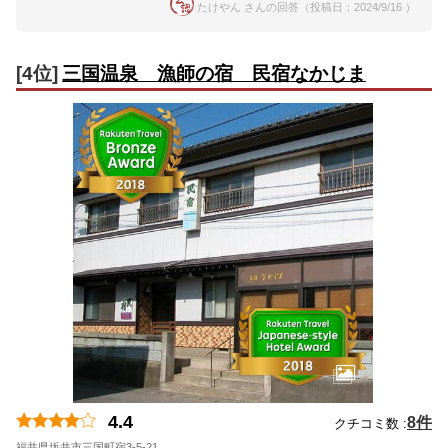
たけやん さんの回答（投稿日：2024/9/16 ）
[4位]
三国温泉 漁師の宿 民宿なかじま
4.4
8件
クチコミ数 :
福井県坂井市三国町宿3-5-21
地図