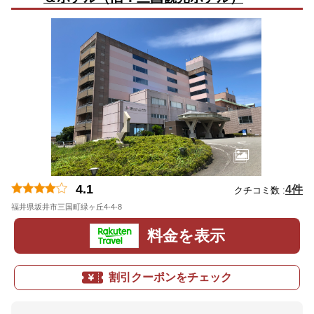
4.1
4件
クチコミ数 :
福井県坂井市三国町緑ヶ丘4-4-8
地図
料金を表示
割引クーポンをチェック