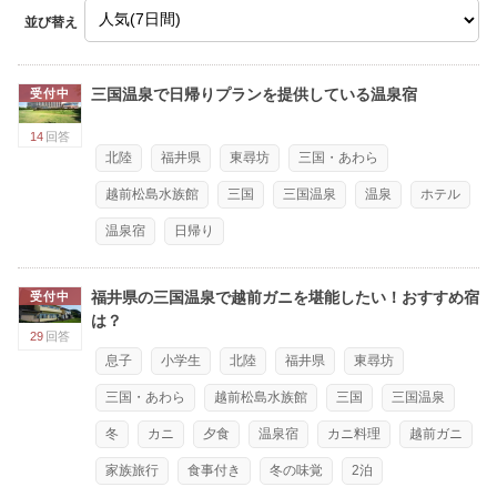
並び替え
三国温泉で日帰りプランを提供している温泉宿
受付中
14
回答
北陸
福井県
東尋坊
三国・あわら
越前松島水族館
三国
三国温泉
温泉
ホテル
温泉宿
日帰り
福井県の三国温泉で越前ガニを堪能したい！おすすめ宿
受付中
は？
29
回答
息子
小学生
北陸
福井県
東尋坊
三国・あわら
越前松島水族館
三国
三国温泉
冬
カニ
夕食
温泉宿
カニ料理
越前ガニ
家族旅行
食事付き
冬の味覚
2泊