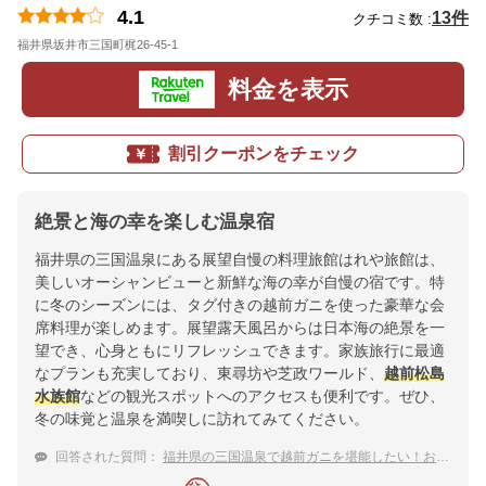
4.1
13件
クチコミ数 :
福井県坂井市三国町梶26-45-1
地図
料金を表示
割引クーポンをチェック
絶景と海の幸を楽しむ温泉宿
福井県の三国温泉にある展望自慢の料理旅館はれや旅館は、
美しいオーシャンビューと新鮮な海の幸が自慢の宿です。特
に冬のシーズンには、タグ付きの越前ガニを使った豪華な会
席料理が楽しめます。展望露天風呂からは日本海の絶景を一
望でき、心身ともにリフレッシュできます。家族旅行に最適
なプランも充実しており、東尋坊や芝政ワールド、
越前松島
水族館
などの観光スポットへのアクセスも便利です。ぜひ、
冬の味覚と温泉を満喫しに訪れてみてください。
回答された質問：
福井県の三国温泉で越前ガニを堪能したい！おすすめ宿は？