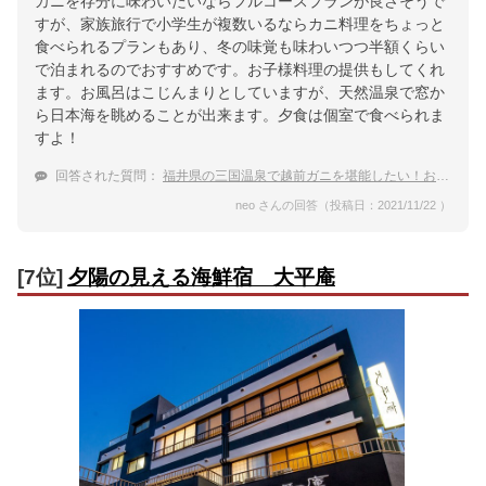
カニを存分に味わいたいならフルコースプランが良さそうで
すが、家族旅行で小学生が複数いるならカニ料理をちょっと
食べられるプランもあり、冬の味覚も味わいつつ半額くらい
で泊まれるのでおすすめです。お子様料理の提供もしてくれ
ます。お風呂はこじんまりとしていますが、天然温泉で窓か
ら日本海を眺めることが出来ます。夕食は個室で食べられま
すよ！
回答された質問：
福井県の三国温泉で越前ガニを堪能したい！おすすめ宿は？
neo さんの回答（投稿日：2021/11/22 ）
[7位]
夕陽の見える海鮮宿 大平庵