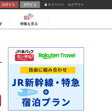
回答する
質問する
マイページ
ログアウト
す
特集を見る