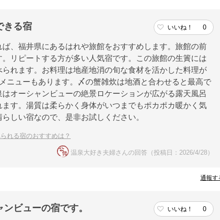
できる宿
いいね！
0
れば、福井県にあるはれや旅館をおすすめします。旅館の前
す。リピートする方が多い人気宿です。この旅館の生簀には
べられます。お料理は地産地消の旬な食材を活かした料理が
なメニューもあります。〆の蟹雑炊は地酒と合わせると最高で
泉はオーシャンビューの絶景ロケーションが広がる露天風呂
れます。湯質は柔らかく身体がいつまでもポカポカ暖かく気
晴らしい宿なので、是非お試しください。
べられる宿のおすすめは？
温泉大好き夫婦さんの回答（投稿日：2026/4/28）
通報す
ャンビューの宿です。
いいね！
0