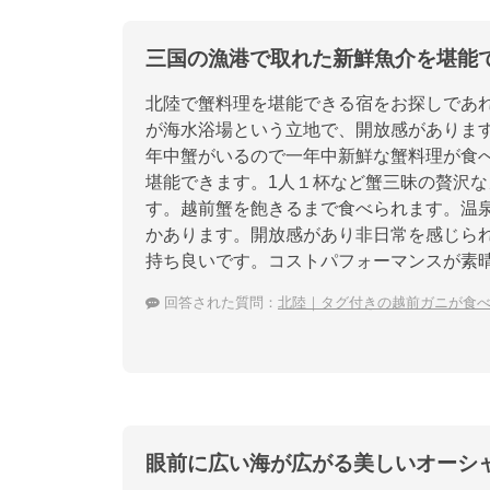
三国の漁港で取れた新鮮魚介を堪能
北陸で蟹料理を堪能できる宿をお探しであ
が海水浴場という立地で、開放感がありま
年中蟹がいるので一年中新鮮な蟹料理が食
堪能できます。1人１杯など蟹三昧の贅沢
す。越前蟹を飽きるまで食べられます。温
かあります。開放感があり非日常を感じら
持ち良いです。コストパフォーマンスが素
回答された質問：
北陸｜タグ付きの越前ガニが食
眼前に広い海が広がる美しいオーシ