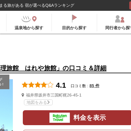
まる旅がある 宿が選べるQ&Aランキング
温泉地から探す
目的から探す
同行者から探
料理旅館 はれや旅館」の口コミ＆詳細
が
4.1
め！
85 件
口コミ数 :
福井県坂井市三国町梶26-45-1
地図をみる
料金を表示