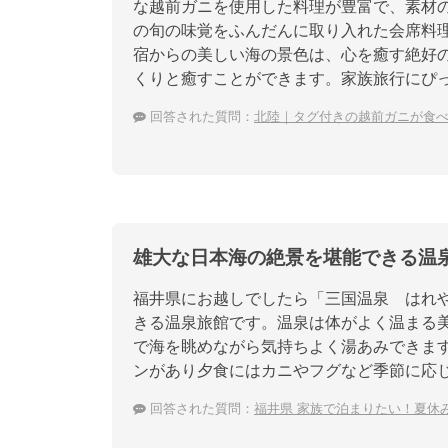
な越前ガニを使用した料理が豊富で、素材
の旬の味覚をふんだんに取り入れた会席料
宿からの美しい海の景色は、心を癒す絶好
くりと癒すことができます。家族旅行にぴ
回答された質問：
北陸｜タグ付きの越前ガニが食
雄大な日本海の絶景を堪能できる温
福井県にお越しでしたら「三国温泉 はれ
きる温泉旅館です。温泉は体がよく温まる
で海を眺めながら気持ちよく湯あみできます
ンがあり夕食にはカニやフグなど季節に応
回答された質問：
福井県 家族で泊まりたい！夏休