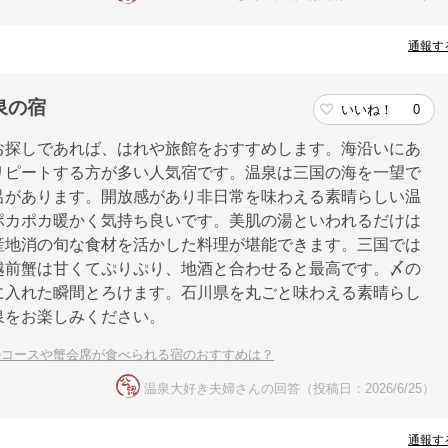
通報す
泉の宿
いいね！
0
お探しであれば、はれや旅館をおすすめします。海沿いにあ
リピートする方が多い人気宿です。温泉は三国の海を一望で
呂があります。開放感があり非日常を味わえる素晴らしい温
ポカポカ暖かく気持ち良いです。美肌の湯といわれるだけは
産地消の旬な食材を活かした料理が堪能できます。三国では
越前蟹は甘くてぷりぷり、地酒と合わせると最高です。〆の
に入れた瞬間とろけます。石川県を丸ごと味わえる素晴らし
泉をお楽しみください。
ルコースや蟹会席が食べられる宿のおすすめは？
温泉大好き夫婦さんの回答（投稿日：2026/6/25）
通報す