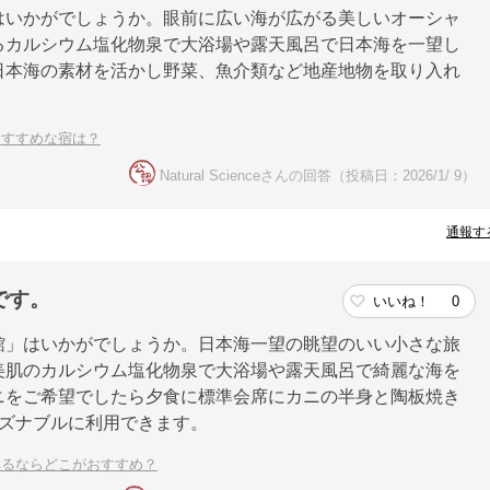
はいかがでしょうか。眼前に広い海が広がる美しいオーシャ
るカルシウム塩化物泉で大浴場や露天風呂で日本海を一望し
日本海の素材を活かし野菜、魚介類など地産地物を取り入れ
おすすめな宿は？
Natural Scienceさんの回答（投稿日：2026/1/ 9）
通報す
です。
いいね！
0
館」はいかがでしょうか。日本海一望の眺望のいい小さな旅
美肌のカルシウム塩化物泉で大浴場や露天風呂で綺麗な海を
ニをご希望でしたら夕食に標準会席にカニの半身と陶板焼き
ーズナブルに利用できます。
べるならどこがおすすめ？