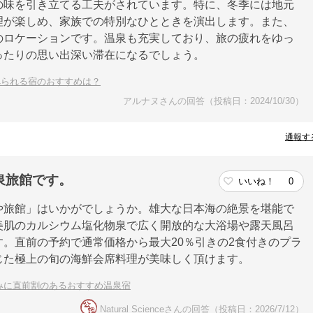
の味を引き立てる工夫がされています。特に、冬季には地元
理が楽しめ、家族での特別なひとときを演出します。また、
のロケーションです。温泉も充実しており、旅の疲れをゆっ
ったりの思い出深い滞在になるでしょう。
べられる宿のおすすめは？
アルナヌさんの回答（投稿日：2024/10/30）
通報す
泉旅館です。
いいね！
0
や旅館」はいかがでしょうか。雄大な日本海の絶景を堪能で
美肌のカルシウム塩化物泉で広く開放的な大浴場や露天風呂
。直前の予約で通常価格から最大20％引きの2食付きのプラ
じた極上の旬の海鮮会席料理が美味しく頂けます。
みに直前割のあるおすすめ温泉宿
Natural Scienceさんの回答（投稿日：2026/7/12）