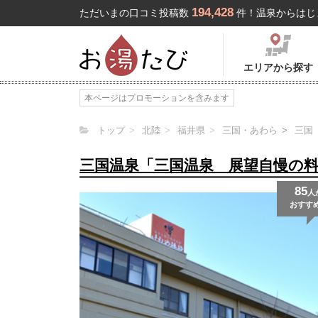
194,428
ただいまの口コミ投稿数
件！温泉からはじ
エリアから探す
本ページはプロモーションを含みます
トップ
北陸
福井県
三国・あわら
三国
三国温泉「三国温泉 展望自慢の
85
人
おすす