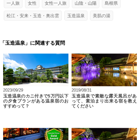
一人旅
女性
女性一人旅
山陰・山陽
島根県
松江・安来・玉造・奥出雲
玉造温泉
美肌の湯
「玉造温泉」に関連する質問
2023/09/29
2019/08/31
玉造温泉のカニ付きで5万円以下
玉造温泉で素敵な露天風呂があ
の夕食プランがある温泉宿のお
って、素泊まり出来る宿を教え
すすめって？
てください