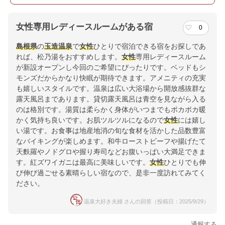
女性専用レディースルームがある宿
0
島根県
の
玉造温泉
で
女性
ひとりで宿泊できる宿をお探しであ
れば、松乃湯をおすすめします。
女性
専用レディースルーム
が新設オープンし今回のご希望にぴったりです。ベッドもシ
モンズだからかなり快眠が期待できます。アメニティの充実
も嬉しいスタイルです。温泉は広い大浴場から開放感抜群な
露天風呂まであります。貸切露天風呂は青空を見ながら入る
のは格別です。湯質は柔らかく身体がいつまでもポカポカ暖
かく気持ち良いです。お肌ツルツルになるので
女性
には嬉し
い湯です。お食事は地産地消の旬な食材を活かした品数豊富
なバイキングが楽しめます。和牛ローストビーフや揚げたて
天麩羅やノドグロや握り寿司などお腹いっぱい大満足できま
す。紅ズワイガニは最高に美味しいです。
女性
ひとりでも伸
び伸び過ごせる素晴らしい宿なので、是非一度訪れてみてく
ださい。
温泉大好き夫婦 さんの回答（投稿日：2025/9/29）
通報する