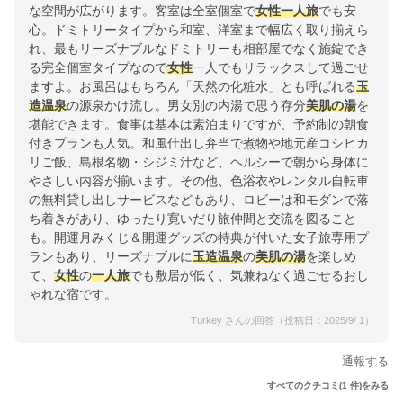
な空間が広がります。客室は全室個室で
女性
一人旅
でも安
心。ドミトリータイプから和室、洋室まで幅広く取り揃えら
れ、最もリーズナブルなドミトリーも相部屋でなく施錠でき
る完全個室タイプなので
女性
一人でもリラックスして過ごせ
ますよ。お風呂はもちろん「天然の化粧水」とも呼ばれる
玉
造温泉
の源泉かけ流し。男女別の内湯で思う存分
美肌の湯
を
堪能できます。食事は基本は素泊まりですが、予約制の朝食
付きプランも人気。和風仕出し弁当で煮物や地元産コシヒカ
リご飯、島根名物・シジミ汁など、ヘルシーで朝から身体に
やさしい内容が揃います。その他、色浴衣やレンタル自転車
の無料貸し出しサービスなどもあり、ロビーは和モダンで落
ち着きがあり、ゆったり寛いだり旅仲間と交流を図ること
も。開運月みくじ＆開運グッズの特典が付いた女子旅専用プ
ランもあり、リーズナブルに
玉造温泉
の
美肌の湯
を楽しめ
て、
女性
の
一人旅
でも敷居が低く、気兼ねなく過ごせるおし
ゃれな宿です。
Turkey さんの回答（投稿日：2025/9/ 1）
通報する
すべてのクチコミ(1 件)をみる