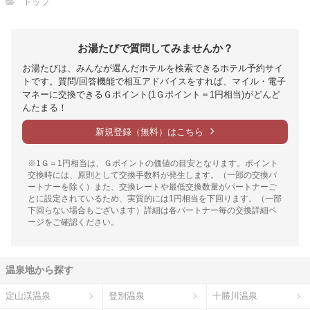
トップ
お湯たびで質問してみませんか？
お湯たびは、みんなが選んだホテルを検索できるホテル予約サイ
トです。質問/回答機能で相互アドバイスをすれば、マイル・電子
マネーに交換できるＧポイント(1Ｇポイント＝1円相当)がどんど
んたまる！
新規登録（無料）はこちら
※1Ｇ＝1円相当は、Ｇポイントの価値の目安となります。ポイント
交換時には、原則として交換手数料が発生します。（一部の交換パ
ートナーを除く）また、交換レートや最低交換数量がパートナーご
とに設定されているため、実質的には1円相当を下回ります。（一部
下回らない場合もございます）詳細は各パートナー毎の交換詳細ペ
ージをご確認ください。
温泉地から探す
定山渓温泉
登別温泉
十勝川温泉