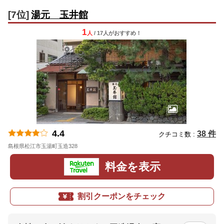
[7位]
湯元 玉井館
1
人
/ 17人
が
おすすめ！
4.4
38 件
クチコミ数 :
島根県松江市玉湯町玉造328
地図
料金を表示
割引クーポンをチェック