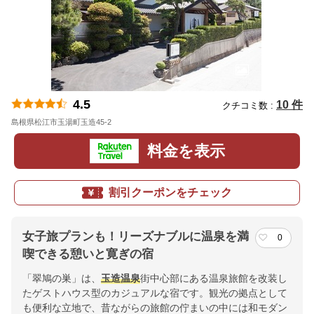
4.5
10 件
クチコミ数 :
島根県松江市玉湯町玉造45-2
地図
料金を表示
割引クーポンをチェック
女子旅プランも！リーズナブルに温泉を満
0
喫できる憩いと寛ぎの宿
「翠鳩の巣」は、
玉造温泉
街中心部にある温泉旅館を改装し
たゲストハウス型のカジュアルな宿です。観光の拠点として
も便利な立地で、昔ながらの旅館の佇まいの中には和モダン