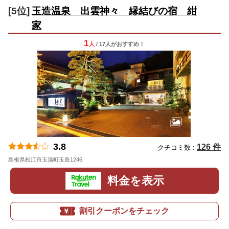
[5位]
玉造温泉 出雲神々 縁結びの宿 紺
家
1
人
/ 17人
が
おすすめ！
3.8
126 件
クチコミ数 :
島根県松江市玉湯町玉造1246
地図
料金を表示
割引クーポンをチェック