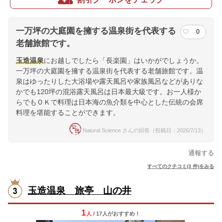
一万坪の大庭園を擁する温泉街を代表する
0
老舗旅館です。
玉造温泉
にお越しでしたら「長楽園」はいかがでしょうか。
一万坪の大庭園を擁する温泉街を代表する老舗旅館です。温
泉はゆったりした大浴場や露天風呂や家族風呂などがありな
かでも120坪の混浴露天風呂は日本最大級です。お一人様か
らでもＯＫで料理は日本海の魚介類を中心とした伝統の会席
料理を堪能することができます。
Natural Science さんの回答（投稿日：2026/7/13）
通報する
すべてのクチコミ(3 件)をみる
玉造温泉 旅亭 山の井
1
人
/ 17人
が
おすすめ！