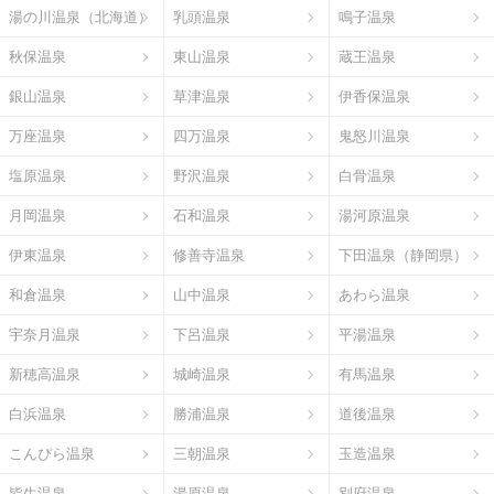
湯の川温泉（北海道）
乳頭温泉
鳴子温泉
秋保温泉
東山温泉
蔵王温泉
銀山温泉
草津温泉
伊香保温泉
万座温泉
四万温泉
鬼怒川温泉
塩原温泉
野沢温泉
白骨温泉
月岡温泉
石和温泉
湯河原温泉
伊東温泉
修善寺温泉
下田温泉（静岡県）
和倉温泉
山中温泉
あわら温泉
宇奈月温泉
下呂温泉
平湯温泉
新穂高温泉
城崎温泉
有馬温泉
白浜温泉
勝浦温泉
道後温泉
こんぴら温泉
三朝温泉
玉造温泉
皆生温泉
湯原温泉
別府温泉