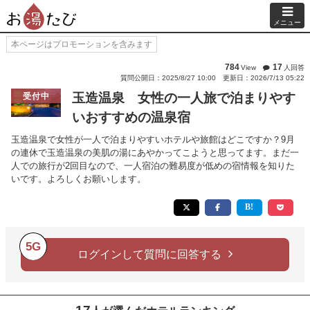
メニュー
本ページはプロモーションを含みます
784
17
View
人回答
質問公開日：2025/8/27 10:00
更新日：2026/7/13 05:22
玉造温泉 女性の一人旅で泊まりやす
受付中
いおすすめの温泉宿
玉造温泉で女性が一人で泊まりやすいホテルや旅館はどこですか？9月
の連休で玉造温泉の美肌の湯にあやかってこようと思ってます。まだ一
人での旅行が2回目なので、一人宿泊の難易度が低めの宿情報を知りた
いです。よろしくお願いします。
5G
ログインして質問に回答する