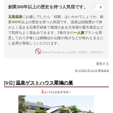
創業300年以上の歴史を持つ人気宿です。
0
玉造温泉
にお越しでしたら「紺家」はいかがでしょうか。創
業300年以上の歴史を持つ人気宿です。温泉は効能豊かで体
がよく温まる石膏芒硝泉で風情のある大浴場や露天風呂など
で気持ちよく湯あみできます。2食付きの
一人旅
プランも用
意しており夕食には鍋物ほか山陰の魚介などが味わえるえに
し会席が美味しくいただけます。
Behind The Line さんの回答（投稿日：2026/1/12）
通報する
すべてのクチコミ(1 件)をみる
[6位]
温泉ゲストハウス翠鳩の巣
1
人
/ 17人
が
おすすめ！