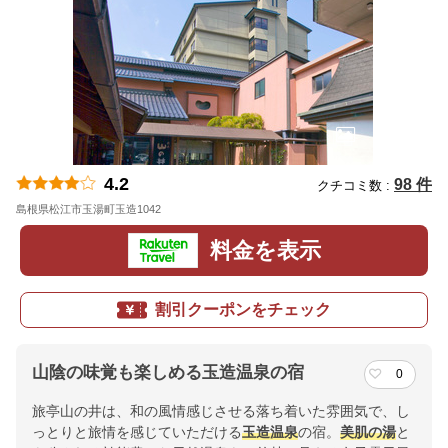
4.2
98 件
クチコミ数 :
島根県松江市玉湯町玉造1042
地図
料金を表示
割引クーポンをチェック
山陰の味覚も楽しめる玉造温泉の宿
0
旅亭山の井は、和の風情感じさせる落ち着いた雰囲気で、し
っとりと旅情を感じていただける
玉造温泉
の宿。
美肌の湯
と