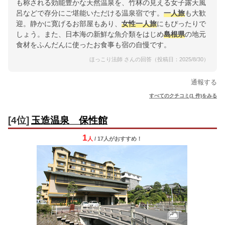
も称される効能豊かな天然温泉を、竹林の見える女子露天風
呂などで存分にご堪能いただける温泉宿です。
一人旅
も大歓
迎。静かに寛げるお部屋もあり、
女性
一人旅
にもぴったりで
しょう。また、日本海の新鮮な魚介類をはじめ
島根県
の地元
食材をふんだんに使ったお食事も宿の自慢です。
ほっこり法師 さんの回答（投稿日：2025/8/30）
通報する
すべてのクチコミ(1 件)をみる
[4位]
玉造温泉 保性館
1
人
/ 17人
が
おすすめ！