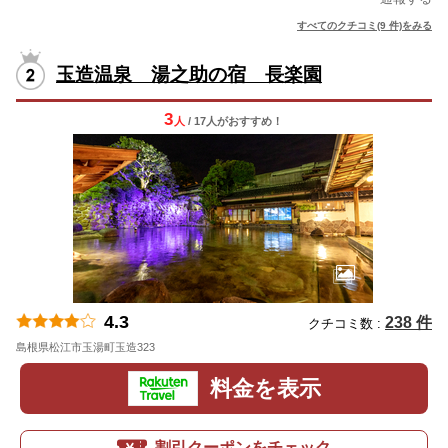
すべてのクチコミ(9 件)をみる
玉造温泉 湯之助の宿 長楽園
3
人
/ 17人
が
おすすめ！
4.3
238 件
クチコミ数 :
島根県松江市玉湯町玉造323
地図
料金を表示
割引クーポンをチェック