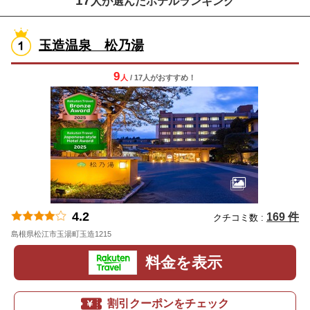
17
人が選んだホテルランキング
玉造温泉 松乃湯
9
人
/ 17人
が
おすすめ！
4.2
169 件
クチコミ数 :
島根県松江市玉湯町玉造1215
地図
料金を表示
割引クーポンをチェック