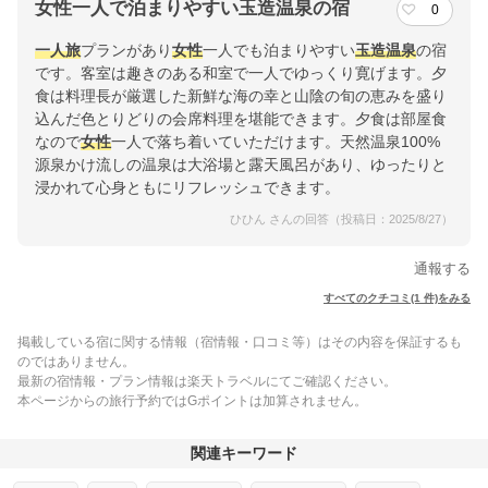
女性一人で泊まりやすい玉造温泉の宿
0
一人旅
プランがあり
女性
一人でも泊まりやすい
玉造温泉
の宿
です。客室は趣きのある和室で一人でゆっくり寛げます。夕
食は料理長が厳選した新鮮な海の幸と山陰の旬の恵みを盛り
込んだ色とりどりの会席料理を堪能できます。夕食は部屋食
なので
女性
一人で落ち着いていただけます。天然温泉100%
源泉かけ流しの温泉は大浴場と露天風呂があり、ゆったりと
浸かれて心身ともにリフレッシュできます。
ひひん さんの回答（投稿日：2025/8/27）
通報する
すべてのクチコミ(1 件)をみる
掲載している宿に関する情報（宿情報・口コミ等）はその内容を保証するも
のではありません。
最新の宿情報・プラン情報は楽天トラベルにてご確認ください。
本ページからの旅行予約ではGポイントは加算されません。
関連キーワード