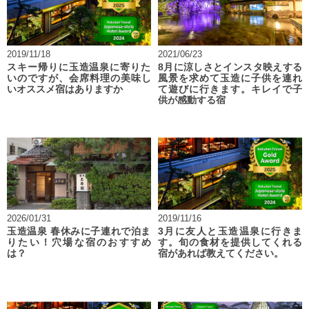
2019/11/18
2021/06/23
スキー帰りに玉造温泉に寄りた
8月に涼しさとインスタ映えする
いのですが、会席料理の美味し
風景を求めて玉造に子供を連れ
いオススメ宿はありますか
て遊びに行きます。キレイで子
供が感動する宿
2026/01/31
2019/11/16
玉造温泉 春休みに子連れで泊ま
3月に友人と玉造温泉に行きま
りたい！穴場な宿のおすすめ
す。旬の食材を提供してくれる
は？
宿があれば教えてください。