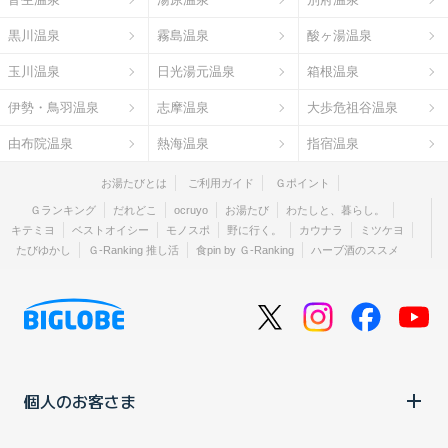
黒川温泉
霧島温泉
酸ヶ湯温泉
玉川温泉
日光湯元温泉
箱根温泉
伊勢・鳥羽温泉
志摩温泉
大歩危祖谷温泉
由布院温泉
熱海温泉
指宿温泉
お湯たびとは
ご利用ガイド
Ｇポイント
Ｇランキング
だれどこ
ocruyo
お湯たび
わたしと、暮らし。
キテミヨ
ベストオイシー
モノスポ
野に行く。
カウナラ
ミツケヨ
たびゆかし
Ｇ-Ranking 推し活
食pin by Ｇ-Ranking
ハーブ酒のススメ
個人のお客さま