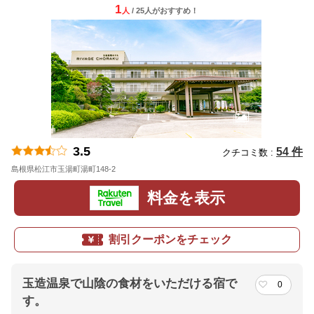
1
人
/ 25人
が
おすすめ！
3.5
54 件
クチコミ数 :
島根県松江市玉湯町湯町148-2
地図
料金を表示
割引クーポンをチェック
玉造温泉で山陰の食材をいただける宿で
0
す。