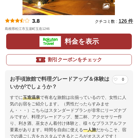
3.8
126 件
クチコミ数 :
島根県松江市玉湯町玉造1246
地図
料金を表示
割引クーポンをチェック
お手頃旅館で料理グレードアップ＆体験は
0
いかがでしょうか？
すでに
玉造温泉
で有名な旅館は出揃っているので、女性に人
気のお宿をご紹介します。（男性だったらすみませ
ん・・・）こちらはスタンダードプランが非常にリーズナブ
ルですが、料理グレードアップ、蟹二杯、アクセサリー作
り、利き酒、巫女さん着付け体験と、様々なプラスアルファ
要素があります。時間を自由に使える
一人旅
だからこそ、宿
での過ごし方をカスタムできるところがオススメです！