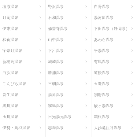
塩原温泉
野沢温泉
白骨温泉
月岡温泉
石和温泉
湯河原温泉
伊東温泉
修善寺温泉
下田温泉（静岡県）
和倉温泉
山中温泉
あわら温泉
宇奈月温泉
下呂温泉
平湯温泉
新穂高温泉
城崎温泉
有馬温泉
白浜温泉
勝浦温泉
道後温泉
こんぴら温泉
三朝温泉
玉造温泉
皆生温泉
湯原温泉
別府温泉
黒川温泉
霧島温泉
酸ヶ湯温泉
玉川温泉
日光湯元温泉
箱根温泉
伊勢・鳥羽温泉
志摩温泉
大歩危祖谷温泉