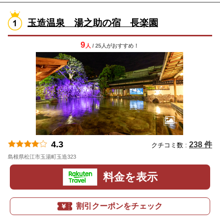
玉造温泉 湯之助の宿 長楽園
9
人
/ 25人
が
おすすめ！
4.3
238 件
クチコミ数 :
島根県松江市玉湯町玉造323
地図
料金を表示
割引クーポンをチェック