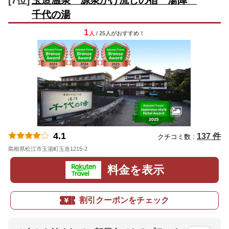
[7位]
玉造温泉 源泉かけ流しの宿 湯陣
千代の湯
1
人
/ 25人
が
おすすめ！
4.1
137 件
クチコミ数 :
島根県松江市玉湯町玉造1215-2
地図
料金を表示
割引クーポンをチェック