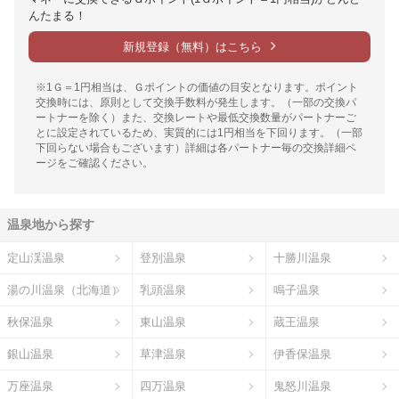
んたまる！
新規登録（無料）はこちら
※1Ｇ＝1円相当は、Ｇポイントの価値の目安となります。ポイント
交換時には、原則として交換手数料が発生します。（一部の交換パ
ートナーを除く）また、交換レートや最低交換数量がパートナーご
とに設定されているため、実質的には1円相当を下回ります。（一部
下回らない場合もございます）詳細は各パートナー毎の交換詳細ペ
ージをご確認ください。
温泉地から探す
定山渓温泉
登別温泉
十勝川温泉
湯の川温泉（北海道）
乳頭温泉
鳴子温泉
秋保温泉
東山温泉
蔵王温泉
銀山温泉
草津温泉
伊香保温泉
万座温泉
四万温泉
鬼怒川温泉