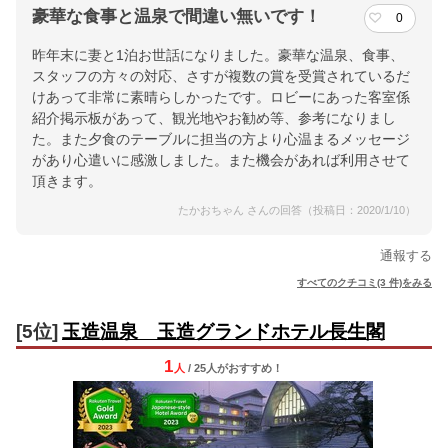
豪華な食事と温泉で間違い無いです！
0
昨年末に妻と1泊お世話になりました。豪華な温泉、食事、
スタッフの方々の対応、さすが複数の賞を受賞されているだ
けあって非常に素晴らしかったです。ロビーにあった客室係
紹介掲示板があって、観光地やお勧め等、参考になりまし
た。また夕食のテーブルに担当の方より心温まるメッセージ
があり心遣いに感激しました。また機会があれば利用させて
頂きます。
たかおちゃん さんの回答（投稿日：2020/1/10）
通報する
すべてのクチコミ(3 件)をみる
[5位]
玉造温泉 玉造グランドホテル長生閣
1
人
/ 25人
が
おすすめ！