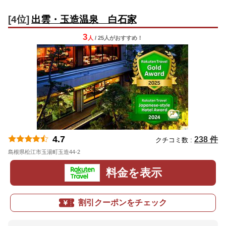
[4位]
出雲・玉造温泉 白石家
3
人
/ 25人
が
おすすめ！
4.7
238 件
クチコミ数 :
島根県松江市玉湯町玉造44-2
地図
料金を表示
割引クーポンをチェック