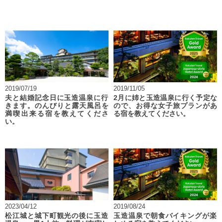
2019/07/19
2019/11/05
夫と結婚記念日に玉造温泉に行
2月に姉と玉造温泉に行く予定な
きます。のんびりと露天風呂を
ので、お得な女子旅プランがあ
満喫出来る宿を教えてくださ
る宿を教えてください。
い。
2023/04/12
2019/08/24
松江城と城下町観光の後に玉造
玉造温泉で朝食バイキングが楽