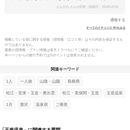
えんがわ さんの回答（投稿日：2019/12/19）
通報する
すべてのクチコミ(1 件)をみる
掲載している宿に関する情報（宿情報・口コミ等）はその内容を保証するも
のではありません。
最新の宿情報・プラン情報は楽天トラベルにてご確認ください。
本ページからの旅行予約ではGポイントは加算されません。
関連キーワード
1人
一人旅
山陰・山陽
島根県
松江・安来・玉造・奥出雲
松江・美保関・玉造
玉造温泉
1月
贅沢
温泉宿
ご褒美
「玉造温泉」に関連する質問