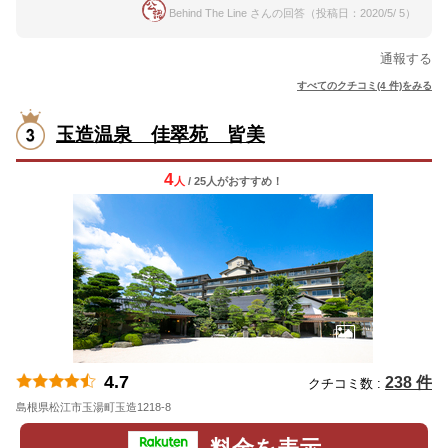
Behind The Line さんの回答（投稿日：2020/5/ 5）
通報する
すべてのクチコミ(4 件)をみる
玉造温泉 佳翠苑 皆美
4
人
/ 25人
が
おすすめ！
4.7
238 件
クチコミ数 :
島根県松江市玉湯町玉造1218-8
地図