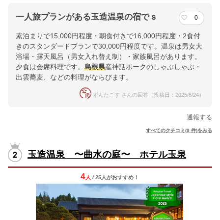
一人旅プランがある玉造温泉の宿でｓ
0
素泊まりで15,000円程度・朝食付きで16,000円程度・2食付
きのスタンダードプランで30,000円程度です。温泉は男女大
浴場・露天風呂（男女入れ替え制）・家族風呂があります。
夕食は会席料理です。
島根県
産神話ポークのしゃぶしゃぶ・
出雲蕎麦、などの料理がならびます。
ずんたこす さんの回答（投稿日：2025/6/24）
通報する
すべてのクチコミ(9 件)をみる
玉造温泉 〜曲水の庭〜 ホテル玉泉
4
人
/ 25人
が
おすすめ！