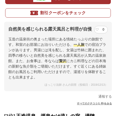
割引クーポンをチェック
自然美を感じられる露天風呂と料理が自慢
0
玉造の温泉街の奥まった場所にある情緒たっぷりの旅館で
す。和室のお部屋にお泊りいただける、
一人旅
での宿泊プラ
ンがあります。男湯には滝を配し、女湯は竹林に囲まれた、
四季の移ろいと自然美を感じられる露天風呂が人気の温泉旅
館。また、お食事は、冬ならば
贅沢
にカニ料理などの日本海
の新鮮な魚介類をご堪能いただけます。すぐ近くにある姉妹
館のお風呂もご利用いただけますので、湯巡りを体験するこ
とも出来ますよ。
ほっこり法師 さんの回答（投稿日：2019/12/13）
通報する
すべてのクチコミ(1 件)をみる