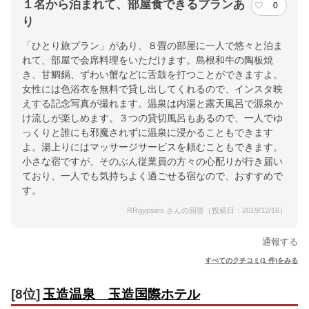
１名から泊まれて、部屋食できるプランあ
0
り
「ひとり旅プラン」があり、８畳の部屋に一人で悠々と泊ま
れて、部屋で会席料理をいただけます。島根和牛の陶板焼
き、甘鯛鍋、ずわい蟹などに舌鼓を打つことができますよ。
女性には色浴衣を無料で貸し出してくれるので、インスタ映
えする記念写真が撮れます。温泉は内湯と露天風呂で源泉か
け流しが楽しめます。３つの貸切風呂もあるので、一人でゆ
っくりと誰にも邪魔されずに温泉に浸かることもできます
よ。湯上りにはマッサージサービスを頼むこともできます。
小さな宿ですが、そのぶん従業員の方々の心配りが行き届い
ており、一人でも気持ちよく過ごせる宿なので、おすすめで
す。
RRgypsies さんの回答（投稿日：2019/12/16）
通報する
すべてのクチコミ(1 件)をみる
[8位]
玉造温泉 玉造国際ホテル