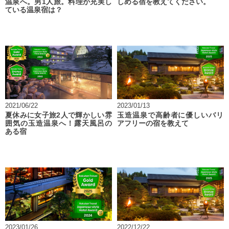
温泉へ。男1人旅。料理が充実し
しめる宿を教えてください。
ている温泉宿は？
2021/06/22
2023/01/13
夏休みに女子旅2人で輝かしい雰
玉造温泉で高齢者に優しいバリ
囲気の玉造温泉へ！露天風呂の
アフリーの宿を教えて
ある宿
2023/01/26
2022/12/22