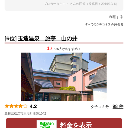
ブロガータキモト さんの回答（投稿日：2019/12/ 6）
通報する
すべてのクチコミ(1 件)をみる
[6位]
玉造温泉 旅亭 山の井
1
人
/ 25人
が
おすすめ！
4.2
98 件
クチコミ数 :
島根県松江市玉湯町玉造1042
地図
料金を表示