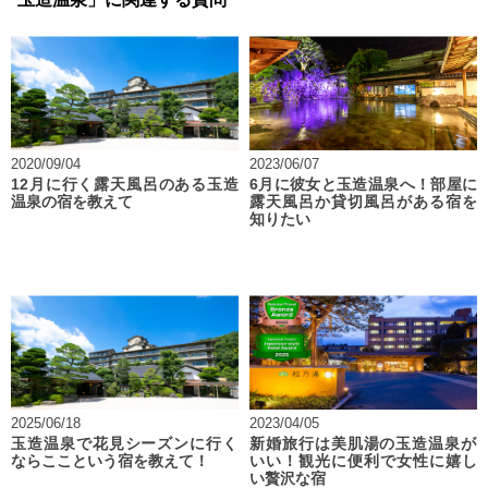
2020/09/04
2023/06/07
12月に行く露天風呂のある玉造
6月に彼女と玉造温泉へ！部屋に
温泉の宿を教えて
露天風呂か貸切風呂がある宿を
知りたい
2025/06/18
2023/04/05
玉造温泉で花見シーズンに行く
新婚旅行は美肌湯の玉造温泉が
ならここという宿を教えて！
いい！観光に便利で女性に嬉し
い贅沢な宿