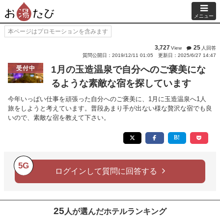
メニュー
本ページはプロモーションを含みます
3,727
25
View
人回答
質問公開日：2019/12/11 01:05
更新日：2025/6/27 14:47
1月の玉造温泉で自分へのご褒美にな
受付中
るような素敵な宿を探しています
今年いっぱい仕事を頑張った自分へのご褒美に、1月に玉造温泉へ1人
旅をしようと考えています。普段あまり手が出ない様な贅沢な宿でも良
いので、素敵な宿を教えて下さい。
5G
ログインして質問に回答する
25
人が選んだホテルランキング