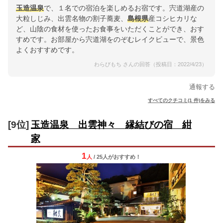
玉造温泉
で、１名での宿泊を楽しめるお宿です。宍道湖産の
大粒しじみ、出雲名物の割子蕎麦、
島根県
産コシヒカリな
ど、山陰の食材を使ったお食事をいただくことができ、おす
すめです。お部屋から宍道湖をのぞむレイクビューで、景色
よくおすすめです。
わらびもち さんの回答（投稿日：2022/4/23）
通報する
すべてのクチコミ(1 件)をみる
[9位]
玉造温泉 出雲神々 縁結びの宿 紺
家
1
人
/ 25人
が
おすすめ！