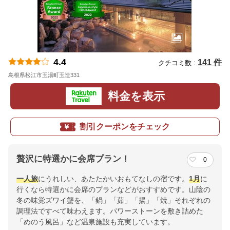
4.4
141 件
クチコミ数 :
島根県松江市玉湯町玉造331
地図
料金を表示
割引クーポンをチェック
贅沢に特選かに会席プラン！
0
一人旅
にうれしい、あたたかいおもてなしの宿です。
1月
に
行くなら特選かに会席のプランなどがおすすめです。山陰の
冬の味覚ズワイ蟹を、「鍋」「茹」「揚」「焼」それぞれの
調理法ですべて味わえます。パワーストーンを敷き詰めた
「めのう風呂」など温泉施設も充実しています。