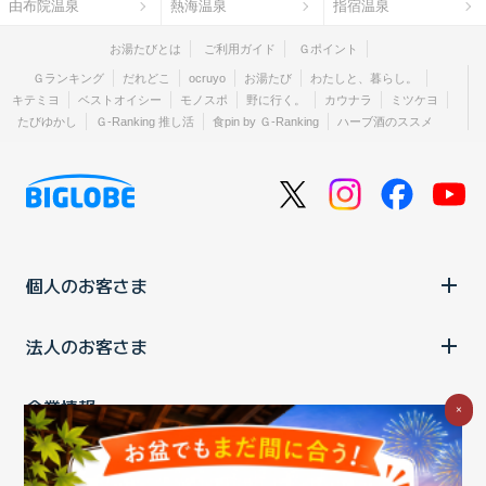
由布院温泉
熱海温泉
指宿温泉
お湯たびとは
ご利用ガイド
Ｇポイント
Ｇランキング
だれどこ
ocruyo
お湯たび
わたしと、暮らし。
キテミヨ
ベストオイシー
モノスポ
野に行く。
カウナラ
ミツケヨ
たびゆかし
Ｇ-Ranking 推し活
食pin by Ｇ-Ranking
ハーブ酒のススメ
個人のお客さま
法人のお客さま
企業情報
×
ご利用中の方