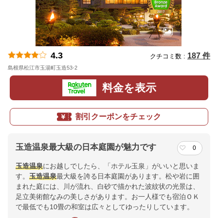
4.3
187 件
クチコミ数 :
島根県松江市玉湯町玉造53-2
地図
料金を表示
割引クーポンをチェック
玉造温泉最大級の日本庭園が魅力です
0
玉造温泉
にお越しでしたら、「ホテル玉泉」がいいと思いま
す。
玉造温泉
最大級を誇る日本庭園があります。松や岩に囲
まれた庭には、川が流れ、白砂で描かれた波紋状の光景は、
足立美術館なみの美しさがあります。お一人様でも宿泊ＯＫ
で最低でも10畳の和室は広々としてゆったりしています。