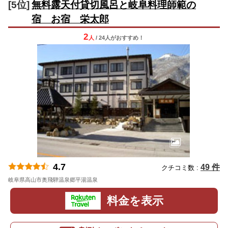
[5位]
無料露天付貸切風呂と岐阜料理師範の
宿 お宿 栄太郎
2
人
/ 24人
が
おすすめ！
4.7
49 件
クチコミ数 :
岐阜県高山市奥飛騨温泉郷平湯温泉
地図
料金を表示