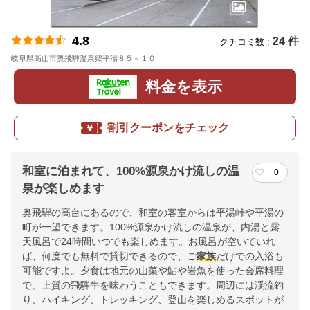
4.8
24 件
クチコミ数 :
岐阜県高山市奥飛騨温泉郷平湯８５－１０
地図
料金を表示
割引クーポンをチェック
和室に泊まれて、100%源泉かけ流しの温
0
泉が楽しめます
奥飛騨の高台にあるので、和室の客室からは平湯峠や平湯の
町が一望できます。100%源泉かけ流しの温泉が、内湯と露
天風呂で24時間いつでも楽しめます。お風呂が空いていれ
ば、何度でも無料で貸切できるので、ご
家族
だけでの入浴も
可能ですよ。夕食は地元の山菜や鮎や岩魚を使った会席料理
で、上質の飛騨牛を味わうこともできます。周辺には渓流釣
り、ハイキング、トレッキング、登山を楽しめるスポットが