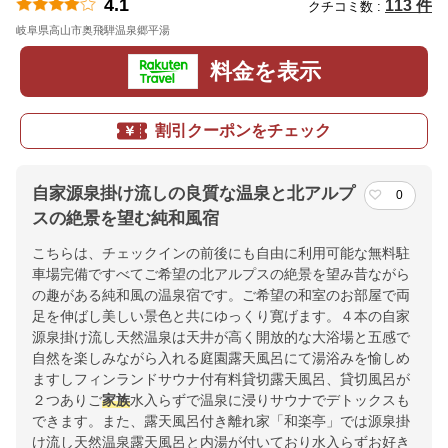
4.1
113 件
クチコミ数 :
岐阜県高山市奥飛騨温泉郷平湯
地図
料金を表示
割引クーポンをチェック
自家源泉掛け流しの良質な温泉と北アルプ
0
スの絶景を望む純和風宿
こちらは、チェックインの前後にも自由に利用可能な無料駐
車場完備ですべてご希望の北アルプスの絶景を望み昔ながら
の趣がある純和風の温泉宿です。ご希望の和室のお部屋で両
足を伸ばし美しい景色と共にゆっくり寛げます。４本の自家
源泉掛け流し天然温泉は天井が高く開放的な大浴場と五感で
自然を楽しみながら入れる庭園露天風呂にて湯浴みを愉しめ
ますしフィンランドサウナ付有料貸切露天風呂、貸切風呂が
２つありご
家族
水入らずで温泉に浸りサウナでデトックスも
できます。また、露天風呂付き離れ家「和楽亭」では源泉掛
け流し天然温泉露天風呂と内湯が付いており水入らずお好き