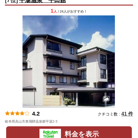
[7位]
平湯温泉 平田館
1
人
/ 24人
が
おすすめ！
4.2
41 件
クチコミ数 :
岐阜県高山市奥飛騨温泉郷平湯2-3
地図
料金を表示