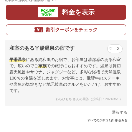
岐阜県高山市奥飛騨温泉郷平湯728
地図
料金を表示
割引クーポンをチェック
和室のある平湯温泉の宿です
0
平湯温泉
にある純和風のお宿で、お部屋は清潔感のある和室
で、広いのでご
家族
での旅行にもおすすめです。温泉は貸切
露天風呂やサウナ、ジャグジーなど、多彩な浴槽で天然温泉
100％の名湯を楽しめます。お食事には、飛騨牛のステーキ
や岩魚の塩焼きなど地元岐阜のグルメをいただけ、おすすめ
です。
わらびもち さんの回答（投稿日：2021/3/20）
通報する
すべてのクチコミ(2 件)をみる