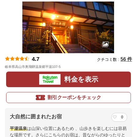
4.7
56 件
クチコミ数 :
岐阜県高山市奥飛騨温泉郷平湯107-5
地図
料金を表示
割引クーポンをチェック
大自然に囲まれたお宿
0
平湯温泉
は山深い位置にあるため 、山歩きを楽しむには容易
な場所です。さらにこちらのお宿は、昔ながらのゆったりと