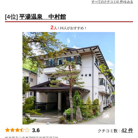
すべてのクチコミ(2 件)をみる
[4位]
平湯温泉 中村館
2
人
/ 24人
が
おすすめ！
3.6
42 件
クチコミ数 :