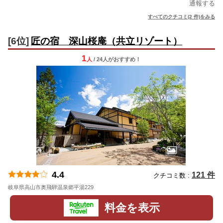
通報する
すべてのクチコミ(2 件)をみる
[6位]
匠の宿 深山桜庵（共立リゾート）
1
人
/ 24人
が
おすすめ！
4.4
121 件
クチコミ数 :
岐阜県高山市奥飛騨温泉郷平湯229
地図
料金を表示