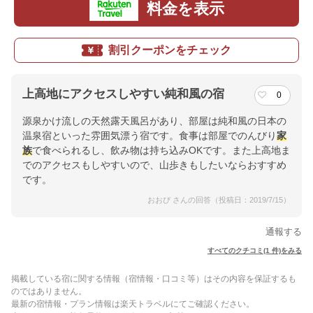
料金を表示
割引クーポンをチェック
上高地にアクセスしやすい純和風の宿
0
源泉かけ流しの天然露天風呂があり、部屋は純和風の日本の
温泉宿といった雰囲気漂う宿です。食事は部屋でのんびり
家
族
で食べられるし、飲み物は持ち込みOKです。また上高地ま
でのアクセスもしやすいので、山歩きもしたいならおすすめ
です。
おおぴ さんの回答（投稿日：2019/7/15）
通報する
すべてのクチコミ(1 件)をみる
掲載している宿に関する情報（宿情報・口コミ等）はその内容を保証するも
のではありません。
最新の宿情報・プラン情報は楽天トラベルにてご確認ください。