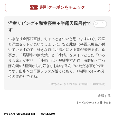
割引クーポンをチェック
洋室リビング＋和室寝室＋半露天風呂付で
0
す
いきなり全部和室は、ちょっときついと思いますので、和室
と洋室セットが良いでしょうね。なた此処は半露天風呂が付
いていますので、好きな時にお風呂に入る事が出来ます。食
事は、「飛騨牛の炭火焼」と「小鍋」をメインとした『いろ
り会席』が有り、「小鍋」は・飛騨牛すき鍋・海鮮鍋・すっ
ぽん鍋の3種類からお好きなお鍋を選んでいただき事が出来
ます。山歩きは平湯テラスが近くにあり、1時間15分～45分
位の道のりですね。
一郎ちゃん さんの回答（投稿日：2019/7/28）
通報する
すべてのクチコミ(1 件)をみる