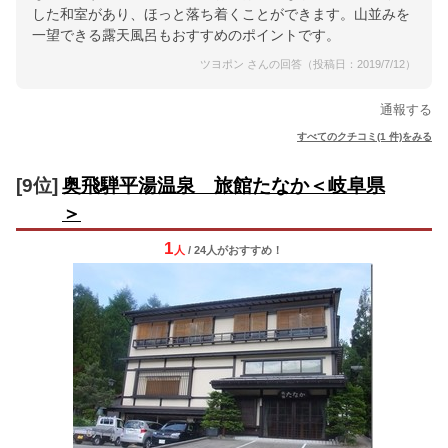
した和室があり、ほっと落ち着くことができます。山並みを
一望できる露天風呂もおすすめのポイントです。
ツヨポン さんの回答（投稿日：2019/7/12）
通報する
すべてのクチコミ(1 件)をみる
[9位]
奥飛騨平湯温泉 旅館たなか＜岐阜県
＞
1
人
/ 24人
が
おすすめ！