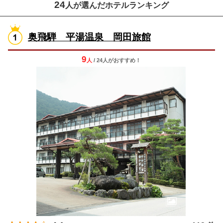
24
人が選んだホテルランキング
奥飛騨 平湯温泉 岡田旅館
9
人
/ 24人
が
おすすめ！