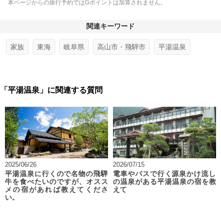
本ページからの旅行予約ではGポイントは加算されません。
関連キーワード
家族
東海
岐阜県
高山市・飛騨市
平湯温泉
「平湯温泉」に関連する質問
2025/06/26
2026/07/15
平湯温泉に行くので名物の飛騨
電車やバスで行く源泉かけ流し
牛を食べたいのですが、オスス
の温泉がある平湯温泉の宿を教
メの宿があれば教えてくださ
えて
い。