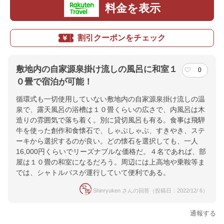
料金を表示
割引クーポンをチェック
敷地内の自家源泉掛け流しの風呂に和室１
0
０畳で宿泊が可能！
循環式も一切使用していない敷地内の自家源泉掛け流しの温
泉で、露天風呂の浴槽は１０畳くらいの広さで、内風呂は木
造りの雰囲気で落ち着く。別に貸切風呂も有る。食事は飛騨
牛を使った創作和食懐石で、しゃぶしゃぶ、すきやき、ステ
ーキから選択するのが良い。どの懐石を選択しても、一人
16,000円くらいでリーズナブルな価格だ。４名であれば、部
屋は１０畳の和室になるだろう。周辺には上高地や乗鞍等ま
では、シャトルバスが運行していて便利である。
Shinryuken さんの回答（投稿日：2022/12/ 6）
通報する