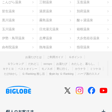
こんぴら温泉
三朝温泉
玉造温泉
皆生温泉
湯原温泉
別府温泉
黒川温泉
霧島温泉
酸ヶ湯温泉
玉川温泉
日光湯元温泉
箱根温泉
伊勢・鳥羽温泉
志摩温泉
大歩危祖谷温泉
由布院温泉
熱海温泉
指宿温泉
お湯たびとは
ご利用ガイド
Ｇポイント
Ｇランキング
だれどこ
ocruyo
お湯たび
わたしと、暮らし。
キテミヨ
ベストオイシー
モノスポ
野に行く。
カウナラ
ミツケヨ
たびゆかし
Ｇ-Ranking 推し活
食pin by Ｇ-Ranking
ハーブ酒のススメ
個人のお客さま