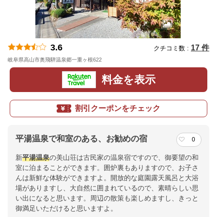
3.6
17 件
クチコミ数 :
岐阜県高山市奥飛騨温泉郷一重ヶ根622
地図
料金を表示
割引クーポンをチェック
平湯温泉で和室のある、お勧めの宿
0
新
平湯温泉
の美山荘は古民家の温泉宿ですので、御要望の和
室に泊まることができます。囲炉裏もありますので、お子さ
んは新鮮な体験ができますよ。開放的な庭園露天風呂と大浴
場がありますし、大自然に囲まれているので、素晴らしい思
い出になると思います。周辺の散策も楽しめますし、きっと
御満足いただけると思いますよ。