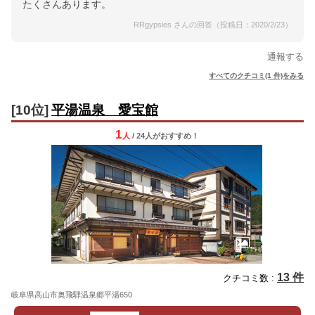
たくさんあります。
RRgypsies さんの回答（投稿日：2020/2/23）
通報する
すべてのクチコミ(1 件)をみる
[10位]
平湯温泉 愛宝館
1
人
/ 24人
が
おすすめ！
13 件
クチコミ数 :
岐阜県高山市奥飛騨温泉郷平湯650
地図