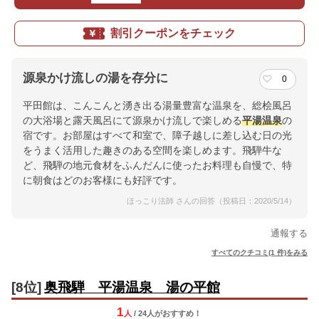
割引クーポンをチェック
源泉かけ流しの湯を存分に
0
平田館は、こんこんと湧き出る湯量豊富な温泉を、総桧風呂
の大浴場と露天風呂にて源泉かけ流しで楽しめる
平湯温泉
の
宿です。お部屋はすべて和室で、障子越しに差し込む日の光
をうまく活用した趣きのある空間を楽しめます。飛騨牛な
ど、飛騨の地元食材をふんだんに使ったお料理も自慢で、特
に朝食はどのお客様にも好評です。
ほっこり法師 さんの回答（投稿日：2020/5/14）
通報する
すべてのクチコミ(1 件)をみる
[8位]
奥飛騨 平湯温泉 湯の平館
1
人
/ 24人
が
おすすめ！