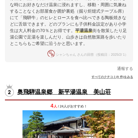
な時にお好きなだけ温泉に浸れますし、移動・周囲に気兼ね
することなくお部屋食か囲炉裏処（掘り炬燵式テーブル席）
にて「飛騨牛」のヒレとロースを食べ比べできる陶板焼きな
どに舌鼓できます。どのプランにも子供料金設定があり小学
生は大人料金の70％とお得です。
平湯温泉
街を散策したり足
湯公園で足湯を楽しんだり、山歩きは自然散策路を歩いたり
とこちらもご希望に沿うかと思います。
シャンちゃん さんの回答（投稿日：2025/2/ 1）
通報する
すべてのクチコミ(9 件)をみる
奥飛騨温泉郷 新平湯温泉 美山荘
4
人
/ 24人
が
おすすめ！