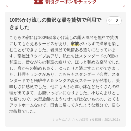
割引クーポンをチェック
100%かけ流しの贅沢な湯を貸切で利用で
0
きました
こちらの宿には100%源泉かけ流しの露天風呂を無料で貸切
にしてもらえるサービスがあり、
家族
水いらずで温泉を楽し
むことができました。岩風呂で風情ある造りになっていま
す。部屋は３タイプあアリ、私たちはスタンダードの9畳の
和室に。昔ながらの和室の造りで、ほっと和める空間でした
し、窓からの眺めも良く、ゆったりと過ごすことができまし
た。料理もランクがあり、こちらもスタンダード会席。スタ
ンダードでも飛騨牛Ａ５ランクの炭火ステーキが登場し、美
味しさに感激でした。他にも天ぷら屋小鉢などたくさんの料
理が出てきて、お腹いっぱいになりました。小ぢんまりとし
た宿なので、大型旅館のようなせつびはないものの、とても
アットホームなので、田舎に帰ってきたような気分で、居心
地抜群でした。
くまたんさん さんの回答（投稿日：2024/2/11）