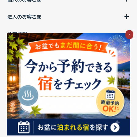
法人のお客さま
企業情報
×
ご利用中の方
お問い合わせ
消費税の表示
ウェブアクセシビリティの取り組み
個人情報保護ポリシー
プライバシーポータル
Cookieポリシー
特定商取引法に基づく表記
情報セキュリティ基本方針
商標について
BIGLOBEトップ
Copyright ©BIGLOBE Inc.
2026.
All rights reserved.