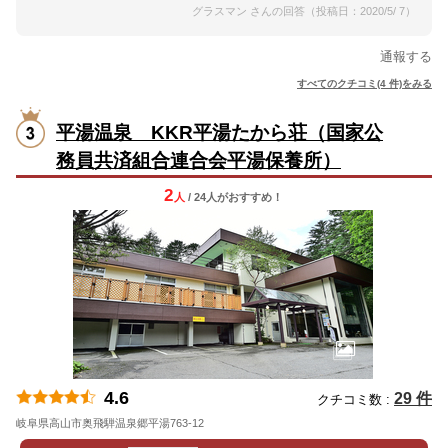
グラスマン さんの回答（投稿日：2020/5/ 7）
通報する
すべてのクチコミ(4 件)をみる
平湯温泉 KKR平湯たから荘（国家公
務員共済組合連合会平湯保養所）
2
人
/ 24人
が
おすすめ！
4.6
29 件
クチコミ数 :
岐阜県高山市奥飛騨温泉郷平湯763-12
地図