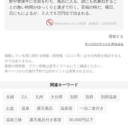
鮮や豊後牛に舌鼓を打ち、風呂に入る。誰にも気兼ねするこ
との無い時間がゆっくりと過ぎて行く。至福の時だ。曜日、
日にちによるが、２人で６万円位で泊まれる。
Shinryuken さんの回答（投稿日：2024/5/30）
通報する
すべてのクチコミ(1 件)をみる
掲載している宿に関する情報（宿情報・口コミ等）はその内容を保証するも
のではありません。
最新の宿情報・プラン情報は楽天トラベルにてご確認ください。
本ページからの旅行予約ではGポイントは加算されません。
関連キーワード
夫婦
2人
九州
大分県
別府
別府
別府温泉
お盆
温泉
露天風呂
温泉宿
一泊二食付き
温泉三昧
露天風呂付き客室
30,000円以下