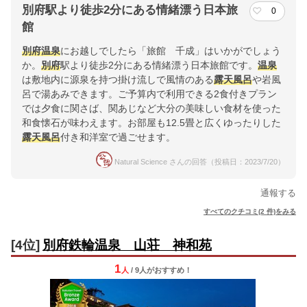
別府駅より徒歩2分にある情緒漂う日本旅
0
館
別府
温泉
にお越しでしたら「旅館 千成」はいかがでしょう
か。
別府
駅より徒歩2分にある情緒漂う日本旅館です。
温泉
は敷地内に源泉を持つ掛け流しで風情のある
露天風呂
や岩風
呂で湯あみできます。ご予算内で利用できる2食付きプラン
では夕食に関さば、関あじなど大分の美味しい食材を使った
和食懐石が味わえます。お部屋も12.5畳と広くゆったりした
露天風呂
付き和洋室で過ごせます。
Natural Science さんの回答（投稿日：2023/7/20）
通報する
すべてのクチコミ(2 件)をみる
[4位]
別府鉄輪温泉 山荘 神和苑
1
人
/ 9人
が
おすすめ！