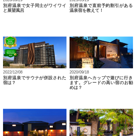
別府温泉で女子同士がワイワイ
別府温泉で直前予約割引がある
と展望風呂
温泉宿を教えて！
2022/12/08
2020/09/18
別府温泉でサウナが併設された
別府温泉へカップで遊びに行き
宿は？
ます。グレードの高い宿のお勧
めは？