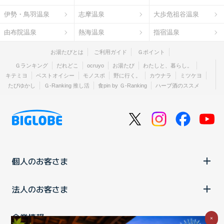
伊勢・鳥羽温泉
志摩温泉
大歩危祖谷温泉
由布院温泉
熱海温泉
指宿温泉
お湯たびとは
ご利用ガイド
Ｇポイント
Ｇランキング
だれどこ
ocruyo
お湯たび
わたしと、暮らし。
キテミヨ
ベストオイシー
モノスポ
野に行く。
カウナラ
ミツケヨ
たびゆかし
Ｇ-Ranking 推し活
食pin by Ｇ-Ranking
ハーブ酒のススメ
個人のお客さま
法人のお客さま
企業情報
×