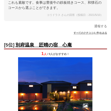
これも素敵です。食事は豊後牛の鉄板焼きコース、和懐石の
コースから選ぶことができます。
コリドラス さんの回答（投稿日：2021/5/10）
通報する
すべてのクチコミ(1 件)をみる
[5位]
別府温泉 匠晴の宿 心庵
1
人
/ 9人
が
おすすめ！