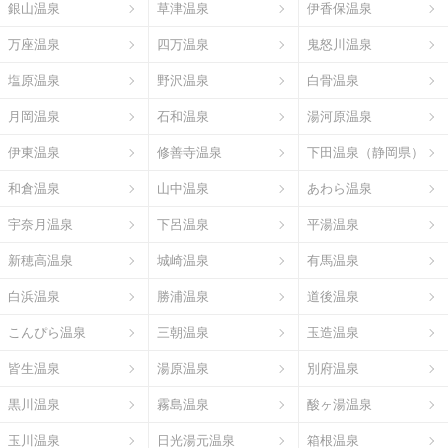
銀山温泉
草津温泉
伊香保温泉
万座温泉
四万温泉
鬼怒川温泉
塩原温泉
野沢温泉
白骨温泉
月岡温泉
石和温泉
湯河原温泉
伊東温泉
修善寺温泉
下田温泉（静岡県）
和倉温泉
山中温泉
あわら温泉
宇奈月温泉
下呂温泉
平湯温泉
新穂高温泉
城崎温泉
有馬温泉
白浜温泉
勝浦温泉
道後温泉
こんぴら温泉
三朝温泉
玉造温泉
皆生温泉
湯原温泉
別府温泉
黒川温泉
霧島温泉
酸ヶ湯温泉
玉川温泉
日光湯元温泉
箱根温泉