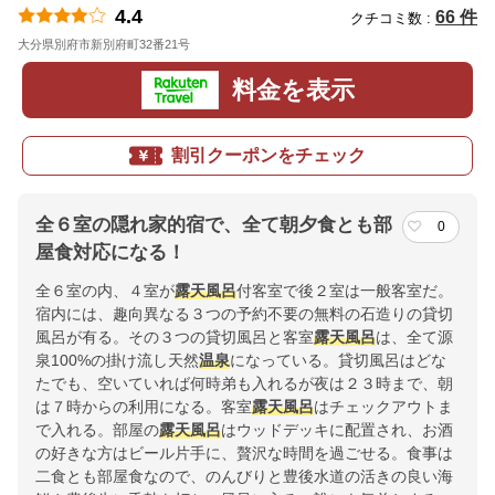
4.4
66 件
クチコミ数 :
大分県別府市新別府町32番21号
地図
料金を表示
割引クーポンをチェック
全６室の隠れ家的宿で、全て朝夕食とも部
0
屋食対応になる！
全６室の内、４室が
露天風呂
付客室で後２室は一般客室だ。
宿内には、趣向異なる３つの予約不要の無料の石造りの貸切
風呂が有る。その３つの貸切風呂と客室
露天風呂
は、全て源
泉100%の掛け流し天然
温泉
になっている。貸切風呂はどな
たでも、空いていれば何時弟も入れるが夜は２３時まで、朝
は７時からの利用になる。客室
露天風呂
はチェックアウトま
で入れる。部屋の
露天風呂
はウッドデッキに配置され、お酒
の好きな方はビール片手に、贅沢な時間を過ごせる。食事は
二食とも部屋食なので、のんびりと豊後水道の活きの良い海