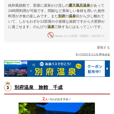
純和風旅館で、部屋に源泉かけ流しの
露天風呂
温泉
があって
24時間利用が可能です。関鯖など美味しい食材を用いた創作
料理が夕食の楽しみです。また
別府
の
温泉
街から少し離れて
いて、しかもわずか12部屋の小規模な旅館ですから大変静か
に過ごせます。のんびり
温泉
三昧するにはもってこいです。
hahata さんの回答（投稿日：2021/5/ 3）
通報する
すべてのクチコミ(2 件)をみる
別府温泉 旅館 千成
2
人
/ 9人
が
おすすめ！