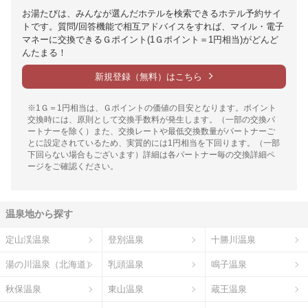
お湯たびは、みんなが選んだホテルを検索できるホテル予約サイ
トです。質問/回答機能で相互アドバイスをすれば、マイル・電子
マネーに交換できるＧポイント(1Ｇポイント＝1円相当)がどんど
んたまる！
新規登録（無料）はこちら
※1Ｇ＝1円相当は、Ｇポイントの価値の目安となります。ポイント
交換時には、原則として交換手数料が発生します。（一部の交換パ
ートナーを除く）また、交換レートや最低交換数量がパートナーご
とに設定されているため、実質的には1円相当を下回ります。（一部
下回らない場合もございます）詳細は各パートナー毎の交換詳細ペ
ージをご確認ください。
温泉地から探す
定山渓温泉
登別温泉
十勝川温泉
湯の川温泉（北海道）
乳頭温泉
鳴子温泉
秋保温泉
東山温泉
蔵王温泉