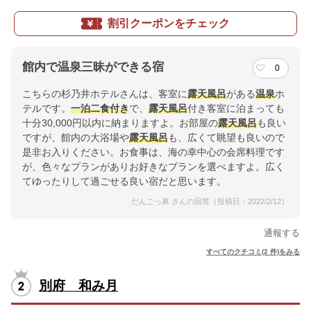
割引クーポンをチェック
館内で温泉三昧ができる宿
0
こちらの杉乃井ホテルさんは、客室に
露天風呂
がある
温泉
ホ
テルです。
一泊二食付き
で、
露天風呂
付き客室に泊まっても
十分30,000円以内に納まりますよ。お部屋の
露天風呂
も良い
ですが、館内の大浴場や
露天風呂
も、広くて眺望も良いので
是非お入りください。お食事は、海の幸中心の会席料理です
が、色々なプランがありお好きなプランを選べますよ。広く
てゆったりして過ごせる良い宿だと思います。
だんごっ鼻 さんの回答（投稿日：2022/2/12）
通報する
すべてのクチコミ(2 件)をみる
別府 和み月