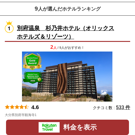
9
人が選んだホテルランキング
別府温泉 杉乃井ホテル（オリックス
ホテルズ＆リゾーツ）
2
人
/ 9人
が
おすすめ！
4.6
533 件
クチコミ数 :
大分県別府市観海寺1
地図
料金を表示