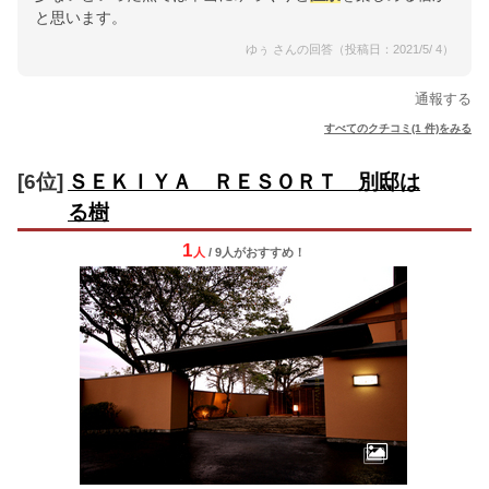
と思います。
ゆぅ さんの回答（投稿日：2021/5/ 4）
通報する
すべてのクチコミ(1 件)をみる
[6位]
ＳＥＫＩＹＡ ＲＥＳＯＲＴ 別邸は
る樹
1
人
/ 9人
が
おすすめ！