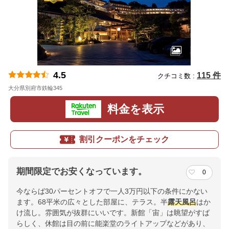
4.5
115 件
クチコミ数 :
大分県別府市鉄輪345
地図
料金を表示
割引クーポンをチェック
期間限定でお安くなっています。
0
今ならば30パーセントオフで一人3万円以下の条件にかない
ます。68平米の広々とした部屋に、テラス。半
露天風呂
はか
け流し。雰囲気が抜群にいいです。新館「宙」は眺望がすば
らしく、休館は目の前に能楽堂のライトアップなどがあり、