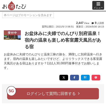
メニュー
本ページはプロモーションを含みます
2,447
9
View
人回答
質問公開日：2021/5/ 3 08:51
更新日：2024/5/30 18:15
お盆休みに夫婦でのんびり別府温泉！
受付中
宿内の温泉も楽しめ客室露天風呂があ
る宿
お盆休みに夫婦でのんびりと温泉三昧の旅を、満喫しに別府温泉へ行き
ます。宿内の温泉も楽しみたいですけど、よりリラックスできる客室露
天風呂がある宿はありますか？1泊1人30,000円食事付きでお願いしま
す。
5G
ログインして質問に回答する