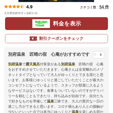
4.9
54 件
クチコミ数 :
大分県別府市弓ヶ浜町3-10
地図
料金を表示
割引クーポンをチェック
別府温泉 匠晴の宿 心庵がおすすめです
0
別府
温泉
で
露天風呂
付客室がある
別府
温泉
匠晴の宿 心庵
をおすすめさせていただきます。心庵さんは全室離れのメゾ
ネットタイプとなっていて大人がゆっくりとできる宿だと思
います。お客様にゆっくりと過ごしていただくことが最大の
コンセプトになっているようで、スタッフが部屋に入るよう
なサービスはないです。食事もついていないのですがデリバ
リーを頼むこともできたり、持ち込みが自由です。自分たち
で好きなものを準備して
温泉
三昧でき、大人の贅沢な一日の
過ごし方ができると思います。コロナ禍もあり人との接触が
少ないといった点では本当にゆっくりと
温泉
を楽しめる宿か