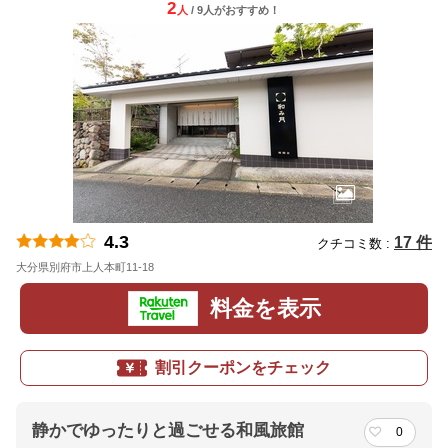
2
人
/ 9人
が
おすすめ！
4.3
17 件
クチコミ数 :
大分県別府市上人本町11-18
地図
料金を表示
割引クーポンをチェック
静かでゆったりと過ごせる和風旅館
0