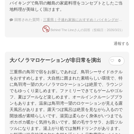
バイキングで鳥羽の離島の家庭料理をコンセプトとしたご当
地料理が美味しく頂けます。
回答された質問：
三重県｜子連れ家族におすすめ！バイキングがある宿は？
Behind The Lineさんの回答（投稿日：2026/3/21）
通報する
大パノラマロケーションが非日常を演出
0
三重県の鳥羽で宿をお探しであれば、鳥羽シーサイドホテル
をおすすめします。大自然に囲まれた素晴らしい環境で、特
に鳥羽湾一望の大パノラマロケーションは絶景で、ラウンジ
でもゆっくり楽しめます。ファミリーできてもゲームやゴル
フ、夏はプールなど楽しめます。オールインクルーシブプラ
ンもあります。温泉は鳥羽湾一望のロケーションが見える露
天風呂があります。露天つぼ風呂は絶景を見ながら入るので
開放感が素晴らしいです。湯質は柔らかく身体がいつまでも
ポカポカ暖かく気持ち良いです。髪の毛サラサラ、お肌ツル
ツルになります。湯上がり処では無料ドリンクがあります。