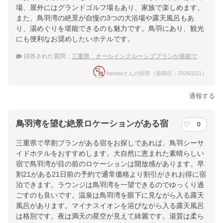
場、屋外にはグランドゴルフ場もあり、家族で楽しめます。
また、鳥羽湾の絶景が自慢の3つの大浴場や露天風呂もあ
り、湯めぐりを堪能できるのも魅力です。鳥羽にあり、観光
にも便利なお奨めしたいホテルです。
回答された質問：
三重県 オールインクルーシブプランが堪能できる！子連れに優しい温泉宿
hahataさんの回答（投稿日：2026/2/11）
通報する
鳥羽湾を望む絶景ロケーションがある宿
0
三重県で早割プランがある宿をお探しであれば、鳥羽シーサ
イドホテルをおすすめします。大自然に恵まれた素晴らしい
宿で鳥羽湾が目の前のロケーションは開放感があります。早
割21がある21日前の予約で通常価格より割引がされお得に宿
泊できます。ラウンジは鳥羽湾を一望できるのでゆっくり過
ごすのも良いです。温泉は鳥羽湾を眼下に見ながら入る露天
風呂があります。マイナスイオンを浴びながら入る露天風呂
は格別です。夜は満天の星空が見えて綺麗です。湯質は柔ら