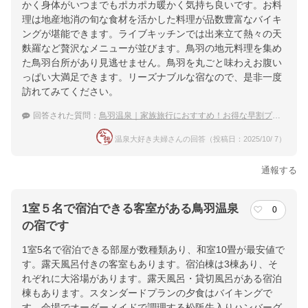
かく身体がいつまでもポカポカ暖かく気持ち良いです。お料
理は地産地消の旬な食材を活かした料理が品数豊富なバイキ
ングが堪能できます。ライブキッチンでは出来立て熱々の天
麩羅など贅沢なメニューが並びます。鳥羽の地元料理を集め
た鳥羽台所があり見逃せません。鳥羽を丸ごと味わえお腹い
っぱい大満足できます。リーズナブルな宿なので、是非一度
訪れてみてください。
回答された質問：
鳥羽温泉｜家族旅行におすすめ！お得な早割プランがある温泉宿は？
温泉大好き夫婦さんの回答（投稿日：2025/10/ 7）
通報する
1室５名で宿泊できる客室がある鳥羽温泉
0
の宿です
1室5名で宿泊できる部屋が数種類あり、和室10畳が最安値で
す。露天風呂付きの客室もあります。宿泊棟は3棟あり、そ
れぞれに大浴場があります。露天風呂・貸切風呂がある宿泊
棟もあります。スタンダードプランの夕食はバイキングで
す。会場でオーダーメイドで調理する松阪牛入りハンバーグ