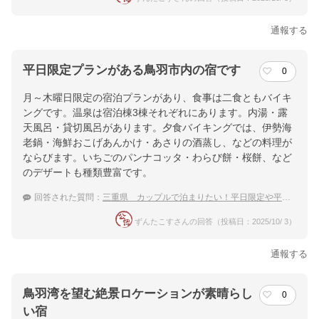
通報する
平日限定プランがある鳥羽市内の宿です
0
月～木曜日限定の宿泊プランがあり、食事は二食ともバイキ
ングです。温泉は宿泊棟3棟それぞれにあります。内湯・露
天風呂・貸切風呂があります。夕食バイキングでは、伊勢海
老鍋・海鮮おこげあんかけ・あさりの酒蒸し、などの料理が
ならびます。いちごのパンナコッタ・わらび餅・桜餅、など
のデザートも種類豊富です。
回答された質問：
三重県 カップルで泊まりたい！平日限定や平日割のあるおすすめ温泉宿
ずんたこすさんの回答（投稿日：2025/10/ 3）
通報する
鳥羽湾を望む絶景ロケーションが素晴らし
0
い宿