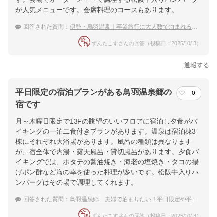
が人気メニューです。会席料理のコースもあります。
回答された質問：
伊勢・鳥羽温泉｜卒業旅行に大人数で泊まれる温泉宿のおすすめは？
ずんたこすさんの回答（投稿日：2025/10/ 3）
通報する
平日限定の宿泊プランがある鳥羽温泉郷の
0
宿です
月～木曜日限定で13Fの眺望のいいフロアに宿泊し夕食がバ
イキングの一泊二食付きプランがあります。温泉は宿泊棟3
棟にそれぞれ大浴場があります。風呂の種類は異なります
が、宿全体で内湯・露天風呂・貸切風呂があります。夕食バ
イキングでは、ホタテの醤油焼き・海老の塩焼き・タコの揚
げポン酢など海の幸を使った料理が多いです。松阪牛入りハ
ンバーグはその場で調理してくれます。
回答された質問：
鳥羽温泉郷 夫婦で泊まりたい！平日限定や平日割のあるおすすめ温泉宿
ずんたこすさんの回答（投稿日：2025/10/ 3）