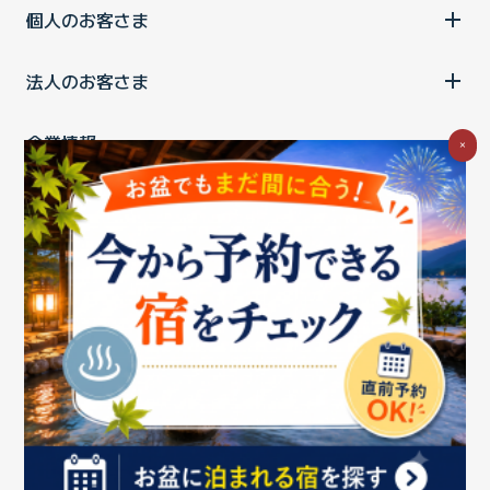
個人のお客さま
法人のお客さま
企業情報
×
ご利用中の方
お問い合わせ
消費税の表示
ウェブアクセシビリティの取り組み
個人情報保護ポリシー
プライバシーポータル
Cookieポリシー
特定商取引法に基づく表記
情報セキュリティ基本方針
商標について
BIGLOBEトップ