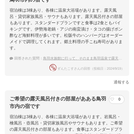
宿泊棟は3棟あり、各棟に温泉大浴場があります。露天風
呂・貸切家族風呂・サウナもあります。露天風呂付きの部屋
もあります。スタンダードプランですと食事は2食ともバイ
キングです。伊勢海老鍋・アジの南蛮漬け・タコの揚げポン
酢など海鮮料理が多いです。松阪牛のハンバーグはオーダー
メイドで調理してくれます。郷土料理の手こね寿司がありま
す。
回答された質問：
鳥羽水族館に行って、そのまま鳥羽温泉で露天風呂のある温泉宿に泊まりたいです
ずんたこすさんの回答（投稿日：2024/9/19）
通報する
ご希望の露天風呂付きの部屋があある鳥羽
0
市内の宿です
宿泊棟は3棟あり、各棟に温泉大浴場があります。岩風呂・
檜風呂・壺風呂・貸切家族風呂やサウナもあります。ご希望
の露天風呂付きの部屋もあります。食事はスタンダードプラ