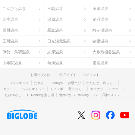
こんぴら温泉
三朝温泉
玉造温泉
皆生温泉
湯原温泉
別府温泉
黒川温泉
霧島温泉
酸ヶ湯温泉
玉川温泉
日光湯元温泉
箱根温泉
伊勢・鳥羽温泉
志摩温泉
大歩危祖谷温泉
由布院温泉
熱海温泉
指宿温泉
お湯たびとは
ご利用ガイド
Ｇポイント
Ｇランキング
だれどこ
ocruyo
お湯たび
わたしと、暮らし。
キテミヨ
ベストオイシー
モノスポ
野に行く。
カウナラ
ミツケヨ
たびゆかし
Ｇ-Ranking 推し活
食pin by Ｇ-Ranking
ハーブ酒のススメ