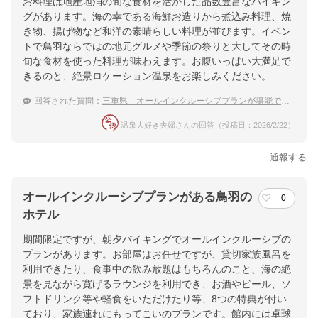
お料理は地産地消の旬な食材を活かした品数豊富なバイキン
グがあります。海の幸である海鮮お造りから煮込み料理、焼
き物、揚げ物など和洋の素晴らしい料理が並びます。イベン
トで鳥羽ならではの地元グルメや季節の祭りと大してその時
旬な食材を使った料理が味わえます。お腹いっぱい大満足で
きるのと、絶景ロケーション温泉をお楽しみください。
回答された質問：
三重県 オールインクルーシブプランが堪能できる！子連れに優しい温泉宿
温泉大好き夫婦さんの回答（投稿日：2026/2/22）
通報する
オールインクルーシブプランがある鳥羽の
0
ホテル
期間限定ですが、朝夕バイキングでオールインクルーシブの
プランがあります。お部屋はお任せですが、貸切家族風呂を
利用できたり、食事中の飲み放題はもちろんのこと、海の絶
景を見ながら寛げるラウンジを利用でき、お酒やビール、ソ
フトドリンク等や軽食をいただけたり等、8つの特典が付い
ており、家族連れにもってこいのプランです。館内には卓球