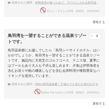
回答された質問：
伊勢海老が食べられて、サウナに入れる鳥羽温泉の宿を教えてください
ずんたこすさんの回答（投稿日：2024/9/19）
通報する
鳥羽湾を一望することができる温泉リゾー
0
トです。
鳥羽温泉郷にお越しでしたら「鳥羽シーサイドホテル」はい
かがでしょうか。鳥羽湾を一望することができる温泉リゾー
トです。施設内に天然芝のゴルフコース、テニス場、夏季に
はプールもあり大人も子供も楽しめます。夕食は伊勢海老を
含むお造りや鮑の磯蒸しなどを含む会席料理や種類豊富なバ
イキングを提供しています。
回答された質問：
GWの鳥羽温泉郷！子連れでも安心な宿のおすすめは？
Behind The Lineさんの回答（投稿日：2024/9/13）
通報する