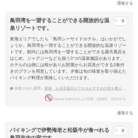
通報する
鳥羽湾を一望することができる開放的な温
0
泉リゾートです。
東海エリアでしたら「鳥羽シーサイドホテル」はいかがでし
ょうか。鳥羽湾を一望することができる開放的な温泉リゾー
トです。館内には鳥羽湾を一望することができる露天風呂を
はじめ、ジャグジーなども揃う3つの温泉施設があります。
ホテルの山側には桜がありお部屋からお花見ができる2食付
きのプランを用意しています。夕食は旬の味覚を取り揃えた
バイキング料理が美味しくいただけます。
回答された質問：
東海 お花見風呂ができるおすすめの宿を教えてください
Natural Scienceさんの回答（投稿日：2025/3/ 8）
通報する
バイキングで伊勢海老と松阪牛が食べれる
0
鳥羽市内の宿です