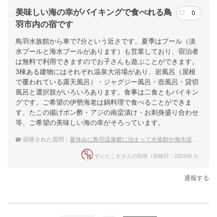
美味しい海の幸がバイキングで食べれる鳥
0
羽市内の宿です
鳥羽水族館から車で7分という近さです。夏季はプール（淡
水プールと海水プールがあります）も営業しており、宿泊者
は無料で利用できますのでお子さんも遊ぶことができます。
3棟ある建物にはそれぞれ温泉大浴場があり、岩風呂（屋根
で覆われている露天風呂）・ジャグジー風呂・壺風呂・貸切
風呂と選択肢がいろいろあります。食事は二食ともバイキン
グです。ご希望の伊勢海老は鍋料理で食べることができま
す。たこの揚げポン酢・アジの南蛮漬け・お刺身盛り合わせ
等、ご希望の美味しい海の幸がそろっています。
回答された質問：
夏休みに鳥羽温泉郷に泊まって水族館や海水浴を満喫！子連れにおすすめの宿
ずんたこすさんの回答（投稿日：2024/8/ 3）
通報する