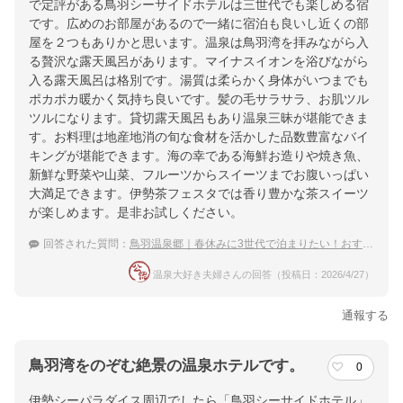
で定評がある鳥羽シーサイドホテルは三世代でも楽しめる宿
です。広めのお部屋があるので一緒に宿泊も良いし近くの部
屋を２つもありかと思います。温泉は鳥羽湾を拝みながら入
る贅沢な露天風呂があります。マイナスイオンを浴びながら
入る露天風呂は格別です。湯質は柔らかく身体がいつまでも
ポカポカ暖かく気持ち良いです。髪の毛サラサラ、お肌ツル
ツルになります。貸切露天風呂もあり温泉三昧が堪能できま
す。お料理は地産地消の旬な食材を活かした品数豊富なバイ
キングが堪能できます。海の幸である海鮮お造りや焼き魚、
新鮮な野菜や山菜、フルーツからスイーツまでお腹いっぱい
大満足できます。伊勢茶フェスタでは香り豊かな茶スイーツ
が楽しめます。是非お試しください。
回答された質問：
鳥羽温泉郷｜春休みに3世代で泊まりたい！おすすめの宿は？
温泉大好き夫婦さんの回答（投稿日：2026/4/27）
通報する
鳥羽湾をのぞむ絶景の温泉ホテルです。
0
伊勢シーパラダイス周辺でしたら「鳥羽シーサイドホテル」