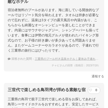
近鉄・ＪＲ鳥羽駅より車で１０分（無料送迎有・定期運行）／伊
敵なホテル
勢自動車道 伊勢ＩＣ→伊勢二見鳥羽ライン２５分
宿泊者無料のプールがあります。海に面している開放的なプ
ールではリゾート気分を味わえます。タオルは持参が必要な
提供：楽天トラベル
ので忘れずに。温泉は3タイプの露天風呂や内湯があり、こ
楽天トラベルで
ちらからも綺麗なオーシャンビューを楽しむことができま
ホテル詳細を詳しく見る
す。内湯にはサウナやジャグジー、シャンプーバーも揃って
います。食事には伊勢の地元グルメが使われたバイキング形
式なので、お子様の好き嫌いが多少あっても問題ありませ
ん。またゲームコーナーやカラオケがあるので、子連れで行
く三重県の旅行にはぴったりです。
回答された質問：
三重県のプール付き温泉ホテル｜夏休み子連れ旅行に人気のおすすめ宿は？
チャビさんの回答（投稿日：2023/7/18）
通報する
三世代で楽しめる鳥羽湾が拝める素敵な宿
0
三重県の鳥羽で親子三世代で楽しめる宿をお探しであれば、
鳥羽シーサイドホテルをおすすめします。安定したサービス