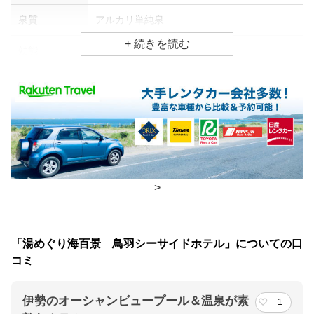
泉質
アルカリ単純泉
効能
筋肉痛、神経痛、慢性消化器病
食事場所
朝食
レストラン(バイキング)
夕食
レストラン(バイキング)
チェックイン・チェックアウト時間
>
チェックイン
15:00(最終チェックイン：19:00)
チェックアウ
10:00
「湯めぐり海百景 鳥羽シーサイドホテル」についての口
ト
コミ
交通アクセス
伊勢のオーシャンビュープール＆温泉が素
1