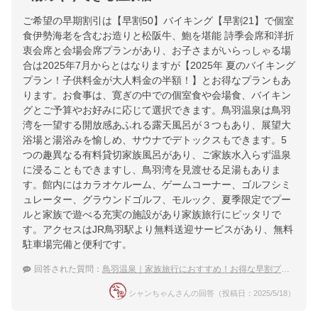
ご希望の早期割引は【早割50】バイキング【早割21】で個室
食伊勢海老を含むお造りと松阪牛、鮑を堪能 詩季会席和洋折
衷会席と会場会席プランがあり、お子さまがいらっしゃる場
合は2025年7月からとはなりますが【2025年 夏のバイキング
プラン！子供料金が大人料金の半額！】とお得なプランもあ
ります。お食事は、寛ぎの中での個室食や会場食、バイキン
グとご予算やお好みに応じて選択できます。鳥羽温泉は鳥羽
湾を一望する開放感あふれる露天風呂が３つもあり、展望大
浴場と湯浴みを愉しめ、サウナでデトックスもできます。5
つの趣異なる有料貸切家族風呂があり、ご家族水入らず温泉
に浸ることもできますし、鳥羽湾を見渡せる足湯もありま
す。館内にはカラオケルーム、ゲームコーナー、ゴルフシミ
ュレーター、グラウンドゴルフ、モルック、夏季限定でプー
ルと家族で遊べる充実の施設があり家族旅行にピッタリで
す。アクセスはJR鳥羽駅より無料送迎サービスがあり、無料
駐車場完備と便利です。
回答された質問：
鳥羽温泉｜家族旅行におすすめ！お得な早割プランがある温泉宿は？
シャンちゃんさんの回答（投稿日：2025/5/18）