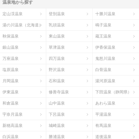
温泉地から探す
定山渓温泉
登別温泉
十勝川温泉
湯の川温泉（北海道）
乳頭温泉
鳴子温泉
秋保温泉
東山温泉
蔵王温泉
銀山温泉
草津温泉
伊香保温泉
万座温泉
四万温泉
鬼怒川温泉
塩原温泉
野沢温泉
白骨温泉
月岡温泉
石和温泉
湯河原温泉
伊東温泉
修善寺温泉
下田温泉（静岡県）
和倉温泉
山中温泉
あわら温泉
宇奈月温泉
下呂温泉
平湯温泉
新穂高温泉
城崎温泉
有馬温泉
白浜温泉
勝浦温泉
道後温泉