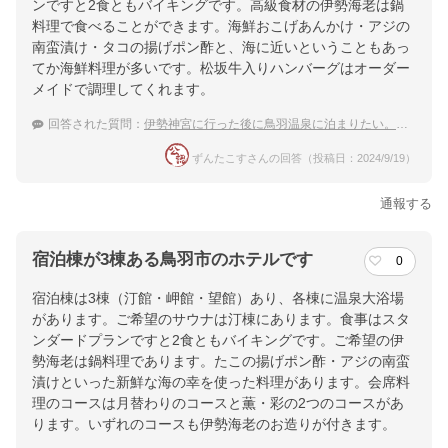
ンですと2食ともバイキングです。高級食材の伊勢海老は鍋
料理で食べることができます。海鮮おこげあんかけ・アジの
南蛮漬け・タコの揚げポン酢と、海に近いということもあっ
てか海鮮料理が多いです。松坂牛入りハンバーグはオーダー
メイドで調理してくれます。
回答された質問：
伊勢神宮に行った後に鳥羽温泉に泊まりたい。露天風呂がある部屋があるホテルをおしえて！
ずんたこすさんの回答（投稿日：2024/9/19）
通報する
宿泊棟が3棟ある鳥羽市のホテルです
0
宿泊棟は3棟（汀館・岬館・望館）あり、各棟に温泉大浴場
があります。ご希望のサウナは汀棟にあります。食事はスタ
ンダードプランですと2食ともバイキングです。ご希望の伊
勢海老は鍋料理であります。たこの揚げポン酢・アジの南蛮
漬けといった新鮮な海の幸を使った料理があります。会席料
理のコースは月替わりのコースと薫・彩の2つのコースがあ
ります。いずれのコースも伊勢海老のお造りが付きます。