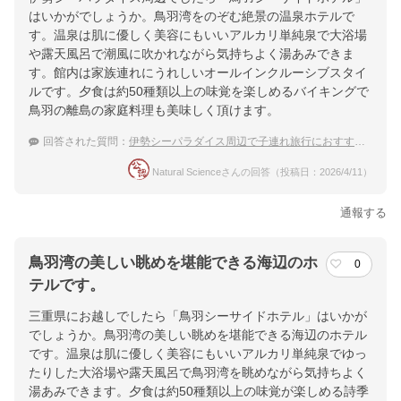
はいかがでしょうか。鳥羽湾をのぞむ絶景の温泉ホテルで
す。温泉は肌に優しく美容にもいいアルカリ単純泉で大浴場
や露天風呂で潮風に吹かれながら気持ちよく湯あみできま
す。館内は家族連れにうれしいオールインクルーシブスタイ
ルです。夕食は約50種類以上の味覚を楽しめるバイキングで
鳥羽の離島の家庭料理も美味しく頂けます。
回答された質問：
伊勢シーパラダイス周辺で子連れ旅行におすすめの温泉宿は？
Natural Scienceさんの回答（投稿日：2026/4/11）
通報する
鳥羽湾の美しい眺めを堪能できる海辺のホ
0
テルです。
三重県にお越しでしたら「鳥羽シーサイドホテル」はいかが
でしょうか。鳥羽湾の美しい眺めを堪能できる海辺のホテル
です。温泉は肌に優しく美容にもいいアルカリ単純泉でゆっ
たりした大浴場や露天風呂で鳥羽湾を眺めながら気持ちよく
湯あみできます。夕食は約50種類以上の味覚が楽しめる詩季