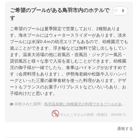
ご希望のプールがある鳥羽市内のホテルで
0
す
ご希望のプールは夏季限定で営業しており、2種類ありま
す。海水プールにはウォータースライダーがあります。淡水
プールには水深0.4ｍの幼児エリアもあるので、幼稚園児でも
遊ぶことができます。浮き輪などは無料で貸し出しをしてい
ます。温泉大浴場の他に岩風呂・壺風呂・ジャグジー風呂・
貸切風呂と様々な形で入浴を楽しむことができます。幼稚園
児の御子様が一緒でしたら、食事はバイキングがおすすめで
す（会席料理もあります）。伊勢海老鍋や松阪牛入りハンバ
ーグといった三重の豪華食材を使った料理があります。デザ
ートもフランスのお菓子パリブレストなどいろいろあり、お
子様向けだと思います。
回答された質問：
鳥羽温泉郷に幼稚園児が利用できるプールがある宿はありますか？
ずんたこすさんの回答（投稿日：2024/8/ 3）
通報する