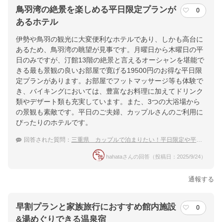
鳥羽湾の絶景を楽しめる平日限定プランが
0
あるホテル
伊勢や鳥羽の観光に大変便利なホテルであり、しかも高台に
あるため、鳥羽湾の眺望が見事です。月曜日から木曜日の平
日のみですが、汀館13階の絶景と言えるオーシャンを堪能で
きる最も景観の良いお部屋で寛げる19500円のお得な平日限
定プランがあります。お部屋でフットマッサージ等も体験で
き、バイキングにおいては、豊富なお料理に加えてドリンク
類やデザート類も充実しています。また、3つの大浴場から
の景観も素敵です。平日のご夫婦、カップルさんのご利用に
ぴったりのホテルです。
回答された質問：
三重県 カップルで泊まりたい！平日限定や平日割のあるおすすめ温泉宿
hahataさんの回答（投稿日：2025/9/24）
通報する
早割プランと家族旅行におすすめ館内施設
0
&湯めぐりできる温泉宿