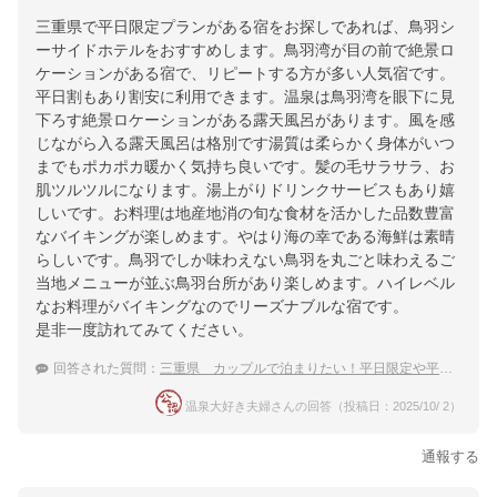
三重県で平日限定プランがある宿をお探しであれば、鳥羽シ
ーサイドホテルをおすすめします。鳥羽湾が目の前で絶景ロ
ケーションがある宿で、リピートする方が多い人気宿です。
平日割もあり割安に利用できます。温泉は鳥羽湾を眼下に見
下ろす絶景ロケーションがある露天風呂があります。風を感
じながら入る露天風呂は格別です湯質は柔らかく身体がいつ
までもポカポカ暖かく気持ち良いです。髪の毛サラサラ、お
肌ツルツルになります。湯上がりドリンクサービスもあり嬉
しいです。お料理は地産地消の旬な食材を活かした品数豊富
なバイキングが楽しめます。やはり海の幸である海鮮は素晴
らしいです。鳥羽でしか味わえない鳥羽を丸ごと味わえるご
当地メニューが並ぶ鳥羽台所があり楽しめます。ハイレベル
なお料理がバイキングなのでリーズナブルな宿です。
是非一度訪れてみてください。
回答された質問：
三重県 カップルで泊まりたい！平日限定や平日割のあるおすすめ温泉宿
温泉大好き夫婦さんの回答（投稿日：2025/10/ 2）
通報する