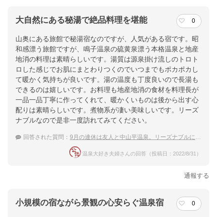
大自然にある秘湯で絶品料理を堪能
0
山奥にある旅館で秘湯宿なのですが、人気がある宿です。昭
和感漂う旅館ですが、鳴子温泉の硫黄泉漂う本格温泉と地産
地消の料理は素晴らしいです。湯質は源泉掛け流しのトロト
ロした感じでお肌にまとわりつくのでいつまでもポカポカし
て暖かく気持ちが良いです。湯の温度も丁度良いので長湯も
できるのは嬉しいです。お料理も地産地消の食材を料理長が
一品一品丁寧に作ってくれて、暖かくいものは後から出す心
配りは素晴らしいです。煮物系が凄い美味しいです。リーズ
ナブルなので是非一度訪れてみてください。
回答された質問：
9月の連休は友人と中山平温泉。リーズナブルに泊まれるおすすめの宿を教えて！
温泉大好き夫婦さんの回答（投稿日：2022/8/31）
通報する
小規模の宿ながら景観の心安らぐ温泉宿
0