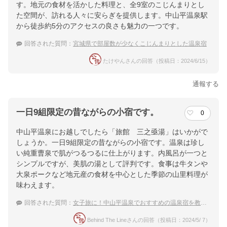
す。地元の食材を活かした料理と、全9室のこじんまりとし
た空間が、訪れる人々に安らぎを提供します。中山平温泉駅
から徒歩約5分のアクセスの良さも魅力の一つです。
回答された質問：
宮城県で部屋数が少なくこじんまりとした温泉宿
たけやんさんの回答（投稿日：2024/6/15）
通報する
一日9組限定の昔ながらの小宿です。
0
中山平温泉にお越しでしたら「旅館 三之亟湯」はいかがで
しょうか。一日9組限定の昔ながらの小宿です。温泉は珍し
い純重曹泉で肌がつるつるに仕上がります。内風呂が一つと
シンプルですが、美肌の湯として評判です。食事は牛タンや
大泉ポークなど地元産の食材を中心とした季節の山里料理が
味わえます。
回答された質問：
女子旅に！中山平温泉でおすすめの温泉宿を教えてほしいです
Behind The Lineさんの回答（投稿日：2024/5/ 7）