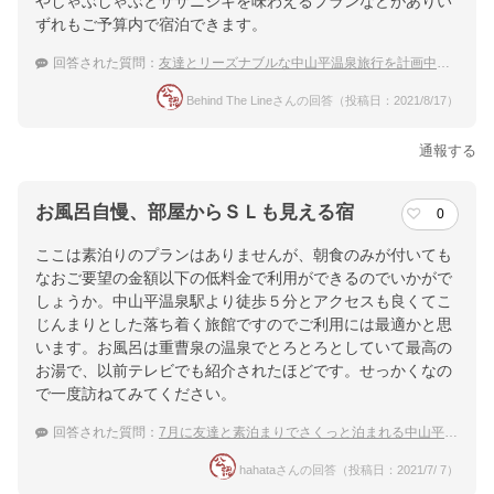
やしゃぶしゃぶとササニシキを味わえるプランなどがありい
ずれもご予算内で宿泊できます。
回答された質問：
友達とリーズナブルな中山平温泉旅行を計画中です
Behind The Lineさんの回答（投稿日：2021/8/17）
通報する
お風呂自慢、部屋からＳＬも見える宿
0
ここは素泊りのプランはありませんが、朝食のみが付いても
なおご要望の金額以下の低料金で利用ができるのでいかがで
しょうか。中山平温泉駅より徒歩５分とアクセスも良くてこ
じんまりとした落ち着く旅館ですのでご利用には最適かと思
います。お風呂は重曹泉の温泉でとろとろとしていて最高の
お湯で、以前テレビでも紹介されたほどです。せっかくなの
で一度訪ねてみてください。
回答された質問：
7月に友達と素泊まりでさくっと泊まれる中山平温泉の宿
hahataさんの回答（投稿日：2021/7/ 7）