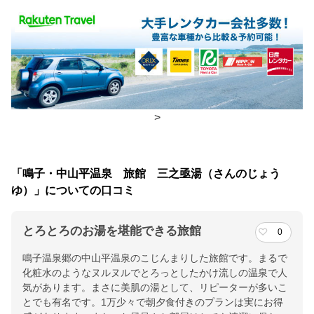
食事場所
朝食
広間
夕食
部屋、広間
チェックイン・チェックアウト時間
>
チェックイン
15:00(最終チェックイン：21:00)
チェックアウ
10:00
「鳴子・中山平温泉 旅館 三之亟湯（さんのじょう
ト
ゆ）」についての口コミ
交通アクセス
とろとろのお湯を堪能できる旅館
0
JR陸羽東線「中山平温泉駅」より徒歩約5分／東北自動車道・古
鳴子温泉郷の中山平温泉のこじんまりした旅館です。まるで
川ICより約43分
化粧水のようなヌルヌルでとろっとしたかけ流しの温泉で人
気があります。まさに美肌の湯として、リピーターが多いこ
提供：楽天トラベル
とでも有名です。1万少々で朝夕食付きのプランは実にお得