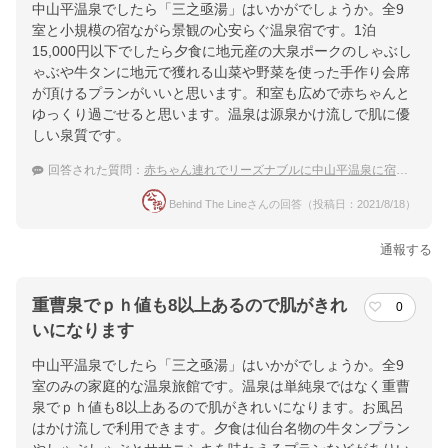
中山平温泉でしたら「三之亟湯」はいかがでしょうか。全9
室と小規模の宿ながら景観の心安らぐ温泉宿です。1泊
15,000円以下でしたら夕食に地元産の大泉ポークのしゃぶし
ゃぶや牛タンに地元で獲れる山菜や野菜を使った手作り会席
が頂けるプランがいいと思います。和室も広めで赤ちゃんと
ゆっくり過ごせると思います。温泉は源泉かけ流しで肌に優
しい泉質です。
回答された質問：
赤ちゃん連れでリーズナブルに中山平温泉に宿泊したい
Behind The Lineさんの回答（投稿日：2021/8/18）
通報する
重曹泉でｐｈ値も8以上あるので肌がきれ
0
いになります
中山平温泉でしたら「三之亟湯」はいかがでしょうか。全9
室のみの家庭的な温泉旅館です。温泉は単純泉ではなく重曹
泉でｐｈ値も8以上あるので肌がきれいになります。お風呂
はかけ流しで利用できます。夕食は仙台名物の牛タンプラン