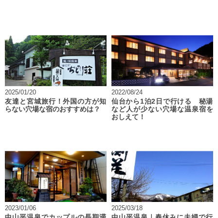
2025/01/20
2022/08/24
友達と宮城旅行！外国の方が知
仙台から1泊2日で行ける 秘湯
らない穴場な宿のおすすめは？
など人が少ない穴場な温泉宿を
おしえて！
2023/01/06
2025/03/18
中山平温泉でカップルの長期滞
中山平温泉｜春休みに夫婦で行