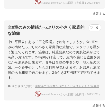
Natural Scienceさんの回答（投稿日：2023/8/30）
通報する
全9室のみの情緒たっぷりの小さく家庭的
0
な旅館
中山平温泉にある「三之亟湯」は如何でしょうか。全9室の
みの情緒たっぷりの小さく家庭的な旅館で、スタッフも温か
く迎えてくれます。温泉は、純重曹泉なので美肌効果がとて
も高いお湯です。24時間かけ流しで、風情を感じる庭園を見
ながら湯あみ出来ます。食事は名物の牛タンや、地元産の大
泉ポークを中心とした会席料理が味わえます。お部屋も清潔
感のある和室で過ごせます。2食付き2万円以下で宿泊できま
す。
回答された質問：
宮城県で部屋数が少なくこじんまりとした温泉宿
Natural Scienceさんの回答（投稿日：2023/1/31）
通報する