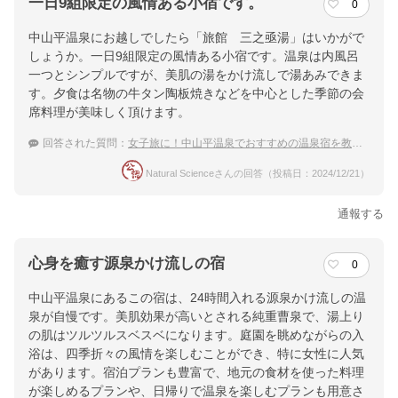
一日9組限定の風情ある小宿です。
0
中山平温泉にお越しでしたら「旅館 三之亟湯」はいかがで
しょうか。一日9組限定の風情ある小宿です。温泉は内風呂
一つとシンプルですが、美肌の湯をかけ流しで湯あみできま
す。夕食は名物の牛タン陶板焼きなどを中心とした季節の会
席料理が美味しく頂けます。
回答された質問：
女子旅に！中山平温泉でおすすめの温泉宿を教えてほしいです
Natural Scienceさんの回答（投稿日：2024/12/21）
通報する
心身を癒す源泉かけ流しの宿
0
中山平温泉にあるこの宿は、24時間入れる源泉かけ流しの温
泉が自慢です。美肌効果が高いとされる純重曹泉で、湯上り
の肌はツルツルスベスベになります。庭園を眺めながらの入
浴は、四季折々の風情を楽しむことができ、特に女性に人気
があります。宿泊プランも豊富で、地元の食材を使った料理
が楽しめるプランや、日帰りで温泉を楽しむプランも用意さ