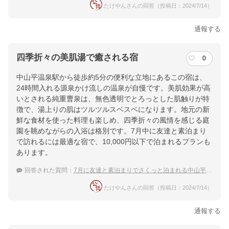
たけやんさんの回答（投稿日：2024/7/14）
通報する
四季折々の美肌湯で癒される宿
0
中山平温泉駅から徒歩約5分の便利な立地にあるこの宿は、
24時間入れる源泉かけ流しの温泉が自慢です。美肌効果が高
いとされる純重曹泉は、無色透明でとろっとした肌触りが特
徴で、湯上りの肌はツルツルスベスベになります。地元の新
鮮な食材を使った料理も楽しめ、四季折々の風情を感じる庭
園を眺めながらの入浴は格別です。7月中に友達と素泊まり
で訪れるには最適な宿で、10,000円以下で泊まれるプランも
あります。
回答された質問：
7月に友達と素泊まりでさくっと泊まれる中山平温泉の宿
たけやんさんの回答（投稿日：2024/7/14）
通報する