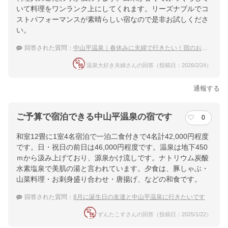
いて料理をワンランク上にしてくれます。リーズナブルでコ
ストパフォーマンスが素晴らしい宿なので是非お試しくださ
い。
回答された質問：
中山平温泉｜春休みに夫婦で行きたい！宿のおすすめは？
温泉大好き夫婦さんの回答（投稿日：2026/2/24）
通報する
ご予算で宿泊できる中山平温泉の宿です
0
和室12畳に1室4名宿泊で一泊二食付きで4名計42,000円程度
です。日・祝日の前日は46,000円程度です。温泉は地下450
ｍから汲み上げており、源泉かけ流しです。ナトリウム炭酸
水素塩泉で美肌の湯と言われています。夕食は、豚しゃぶ・
山菜料理・お刺身盛り合わせ・唐揚げ、などの和食です。
回答された質問：
8月に誕生日の友達と中山平温泉に行きたいです
ずんたこすさんの回答（投稿日：2025/1/22）