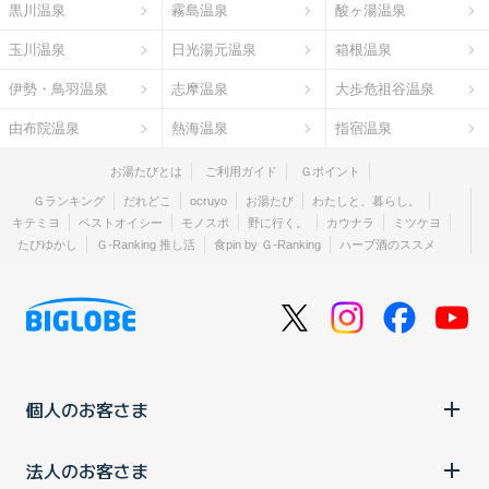
黒川温泉
霧島温泉
酸ヶ湯温泉
玉川温泉
日光湯元温泉
箱根温泉
伊勢・鳥羽温泉
志摩温泉
大歩危祖谷温泉
由布院温泉
熱海温泉
指宿温泉
お湯たびとは
ご利用ガイド
Ｇポイント
Ｇランキング
だれどこ
ocruyo
お湯たび
わたしと、暮らし。
キテミヨ
ベストオイシー
モノスポ
野に行く。
カウナラ
ミツケヨ
たびゆかし
Ｇ-Ranking 推し活
食pin by Ｇ-Ranking
ハーブ酒のススメ
個人のお客さま
法人のお客さま