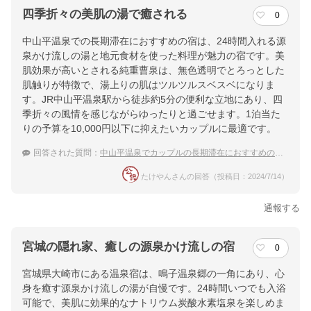
四季折々の美肌の湯で癒される
0
中山平温泉での長期滞在におすすめの宿は、24時間入れる源
泉かけ流しの湯と地元食材を使った料理が魅力の宿です。美
肌効果が高いとされる純重曹泉は、無色透明でとろっとした
肌触りが特徴で、湯上りの肌はツルツルスベスベになりま
す。JR中山平温泉駅から徒歩約5分の便利な立地にあり、四
季折々の風情を感じながらゆったりと過ごせます。1泊当た
りの予算を10,000円以下に抑えたいカップルに最適です。
回答された質問：
中山平温泉でカップルの長期滞在におすすめの宿は？
たけやんさんの回答（投稿日：2024/7/14）
通報する
宮城の隠れ家、癒しの源泉かけ流しの宿
0
宮城県大崎市にある温泉宿は、鳴子温泉郷の一角にあり、心
身を癒す源泉かけ流しの湯が自慢です。24時間いつでも入浴
可能で、美肌に効果的なナトリウム炭酸水素塩泉を楽しめま