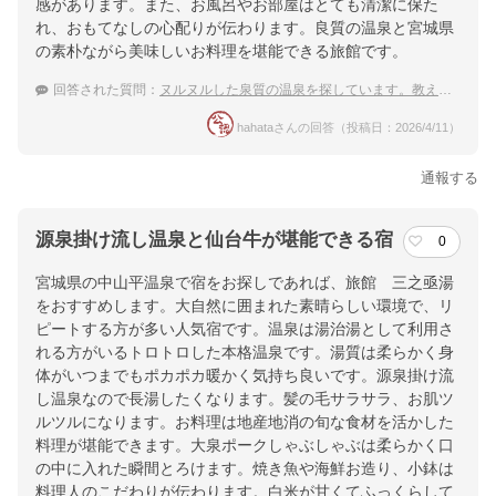
楽天トラベルで
感があります。また、お風呂やお部屋はとても清潔に保た
ホテル詳細を詳しく見る
れ、おもてなしの心配りが伝わります。良質の温泉と宮城県
の素朴ながら美味しいお料理を堪能できる旅館です。
回答された質問：
ヌルヌルした泉質の温泉を探しています。教えてください。
hahataさんの回答（投稿日：2026/4/11）
通報する
源泉掛け流し温泉と仙台牛が堪能できる宿
0
宮城県の中山平温泉で宿をお探しであれば、旅館 三之亟湯
をおすすめします。大自然に囲まれた素晴らしい環境で、リ
ピートする方が多い人気宿です。温泉は湯治湯として利用さ
れる方がいるトロトロした本格温泉です。湯質は柔らかく身
体がいつまでもポカポカ暖かく気持ち良いです。源泉掛け流
し温泉なので長湯したくなります。髪の毛サラサラ、お肌ツ
ルツルになります。お料理は地産地消の旬な食材を活かした
料理が堪能できます。大泉ポークしゃぶしゃぶは柔らかく口
の中に入れた瞬間とろけます。焼き魚や海鮮お造り、小鉢は
料理人のこだわりが伝わります。白米が甘くてふっくらして