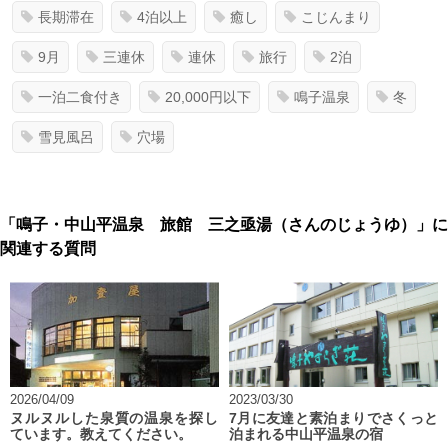
長期滞在
4泊以上
癒し
こじんまり
9月
三連休
連休
旅行
2泊
一泊二食付き
20,000円以下
鳴子温泉
冬
雪見風呂
穴場
「鳴子・中山平温泉 旅館 三之亟湯（さんのじょうゆ）」に
関連する質問
2026/04/09
2023/03/30
ヌルヌルした泉質の温泉を探し
7月に友達と素泊まりでさくっと
ています。教えてください。
泊まれる中山平温泉の宿