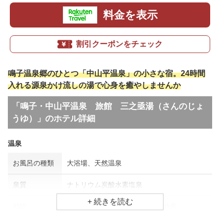
料金を表示
割引クーポンをチェック
鳴子温泉郷のひとつ「中山平温泉」の小さな宿。24時間
入れる源泉かけ流しの湯で心身を癒やしませんか
「鳴子・中山平温泉 旅館 三之亟湯（さんのじょ
うゆ）」のホテル詳細
温泉
お風呂の種類
大浴場、天然温泉
泉質
ナトリウム炭酸水素塩泉
効能
アトピー・湿疹、神経痛、美肌効果