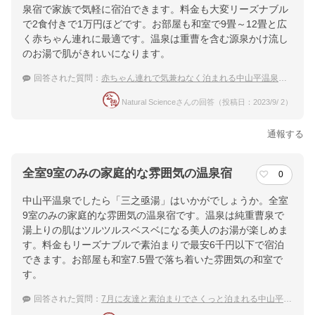
泉宿で家族で気軽に宿泊できます。料金も大変リーズナブル
で2食付きで1万円ほどです。お部屋も和室で9畳～12畳と広
く赤ちゃん連れに最適です。温泉は重曹を含む源泉かけ流し
のお湯で肌がきれいになります。
回答された質問：
赤ちゃん連れで気兼ねなく泊まれる中山平温泉の宿
Natural Scienceさんの回答（投稿日：2023/9/ 2）
通報する
全室9室のみの家庭的な雰囲気の温泉宿
0
中山平温泉でしたら「三之亟湯」はいかがでしょうか。全室
9室のみの家庭的な雰囲気の温泉宿です。温泉は純重曹泉で
湯上りの肌はツルツルスベスベになる美人のお湯が楽しめま
す。料金もリーズナブルで素泊まりで最安6千円以下で宿泊
できます。お部屋も和室7.5畳で落ち着いた雰囲気の和室で
す。
回答された質問：
7月に友達と素泊まりでさくっと泊まれる中山平温泉の宿