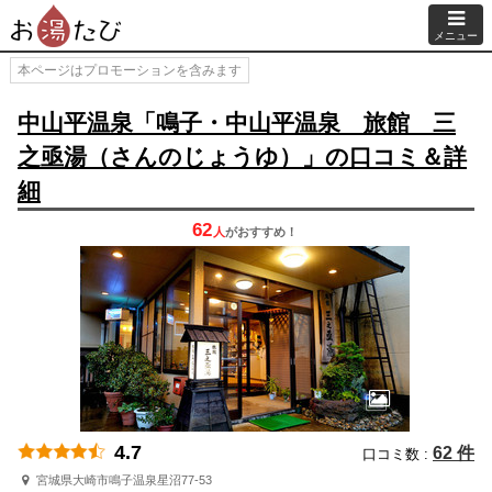
メニュー
本ページはプロモーションを含みます
中山平温泉「鳴子・中山平温泉 旅館 三
之亟湯（さんのじょうゆ）」の口コミ＆詳
細
62
人
が
おすすめ！
4.7
62 件
口コミ数 :
宮城県大崎市鳴子温泉星沼77-53