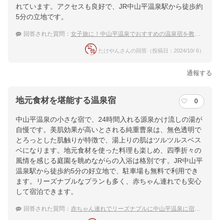
れています。アクセスも良好で、JR中山平温泉駅から徒歩約
5分の立地です。
回答された質問：
女子旅に！中山平温泉でおすすめの温泉宿を教えてほしいです
たけやんさんの回答（投稿日：2024/10/ 6）
通報する
地元食材を堪能する温泉宿
0
中山平温泉の小さな宿で、24時間入れる源泉かけ流しの湯が
自慢です。美肌効果が高いとされる純重曹泉は、無色透明で
とろっとした肌触りが特徴で、湯上りの肌はツルツルスベス
ベになります。地元食材を使った料理も楽しめ、四季折々の
風情を感じる庭園を眺めながらの入浴は格別です。JR中山平
温泉駅から徒歩約5分の好立地で、駐車場も無料で利用でき
ます。リーズナブルなプランも多く、赤ちゃん連れでも安心
して宿泊できます。
回答された質問：
赤ちゃん連れでリーズナブルに中山平温泉に宿泊したい