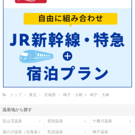
トップ
東北
宮城県
鳴子・大崎
鳴子・大崎
温泉地から探す
定山渓温泉
登別温泉
十勝川温泉
湯の川温泉（北海道）
乳頭温泉
鳴子温泉