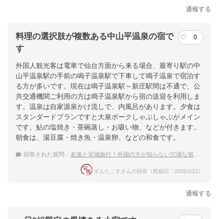
通報する
料理の選択肢が複数ある中山平温泉の宿で
0
す
外国人観光客は電車で仙台方面から来る場合、最寄り駅の中
山平温泉駅の手前の鳴子温泉駅で下車して鳴子温泉で宿泊す
る方が多いです。現在は鳴子温泉駅～新庄駅間は不通で、公
共交通機関ご利用の方は鳴子温泉駅から宿の送迎を利用しま
す。温泉は自家源泉かけ流しで、内風呂があります。夕食は
スタンダードプランですと大泉ポークしゃぶしゃぶがメイン
です。鮎の塩焼き・茶碗蒸し・お吸い物、などが付きます。
朝食は、湯豆腐・焼き魚・温泉卵、などの和食です。
回答された質問：
友達と宮城旅行！外国の方が知らない穴場な宿のおすすめは？
ずんたこすさんの回答（投稿日：2025/1/22）
通報する