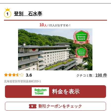
登別 石水亭
10
人
/ 22人
が
おすすめ！
3.6
198 件
クチコミ数 :
北海道登別市登別温泉町203-1
地図
料金を表示
割引クーポンをチェック