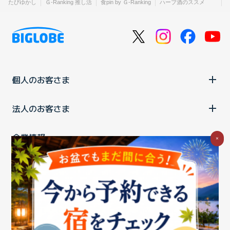
たびゆかし
Ｇ-Ranking 推し活
食pin by Ｇ-Ranking
ハーブ酒のススメ
個人のお客さま
法人のお客さま
企業情報
×
ご利用中の方
お問い合わせ
消費税の表示
ウェブアクセシビリティの取り組み
個人情報保護ポリシー
プライバシーポータル
Cookieポリシー
特定商取引法に基づく表記
情報セキュリティ基本方針
商標について
BIGLOBEトップ