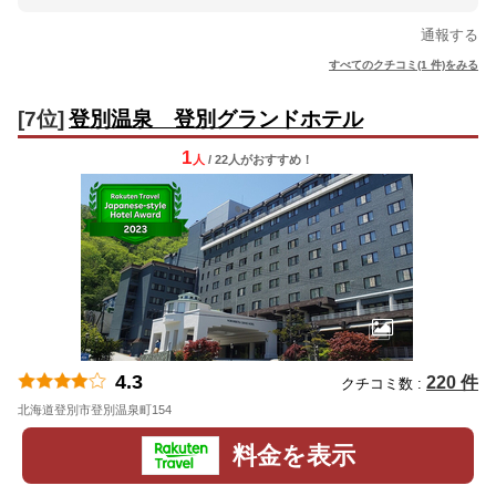
通報する
すべてのクチコミ(1 件)をみる
[7位]
登別温泉 登別グランドホテル
1
人
/ 22人
が
おすすめ！
4.3
220 件
クチコミ数 :
北海道登別市登別温泉町154
地図
料金を表示