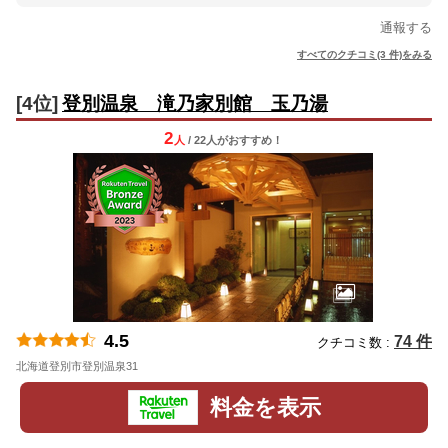
通報する
すべてのクチコミ(3 件)をみる
[4位]
登別温泉 滝乃家別館 玉乃湯
2
人
/ 22人
が
おすすめ！
4.5
74 件
クチコミ数 :
北海道登別市登別温泉31
地図
料金を表示