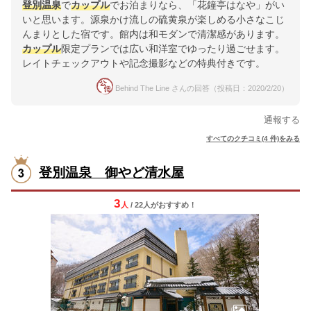
登別温泉
で
カップル
でお泊まりなら、「花鐘亭はなや」がい
いと思います。源泉かけ流しの硫黄泉が楽しめる小さなこじ
んまりとした宿です。館内は和モダンで清潔感があります。
カップル
限定プランでは広い和洋室でゆったり過ごせます。
レイトチェックアウトや記念撮影などの特典付きです。
Behind The Line さんの回答（投稿日：2020/2/20）
通報する
すべてのクチコミ(4 件)をみる
登別温泉 御やど清水屋
3
人
/ 22人
が
おすすめ！