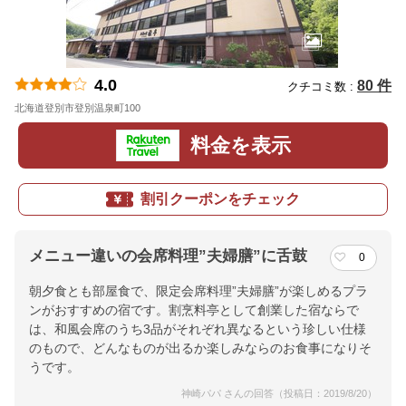
4.0
80 件
クチコミ数 :
北海道登別市登別温泉町100
地図
料金を表示
割引クーポンをチェック
メニュー違いの会席料理”夫婦膳”に舌鼓
0
朝夕食とも部屋食で、限定会席料理”夫婦膳”が楽しめるプラ
ンがおすすめの宿です。割烹料亭として創業した宿ならで
は、和風会席のうち3品がそれぞれ異なるという珍しい仕様
のもので、どんなものが出るか楽しみならのお食事になりそ
うです。
神崎パパ さんの回答（投稿日：2019/8/20）