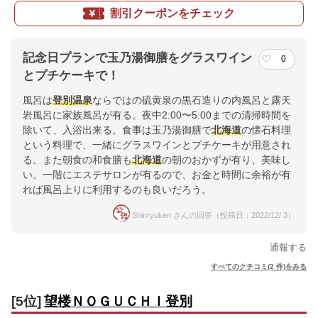
割引クーポンをチェック
記念日プランで玉乃湯御膳をグラスワイン
0
とプチケーキで！
風呂は
登別温泉
ならではの硫黄泉の黒石造りの内風呂と露天
岩風呂に家族風呂が有る。夜中2:00〜5:00までの清掃時間を
除いて、入浴出来る。食事は玉乃湯御膳で
北海道
の懐石料理
という料理で、一緒にグラスワインとプチケーキが用意され
る。また朝食の和食膳も
北海道
の朝のおかずが有り、美味し
い。一階にエステサロンが有るので、お金と時間に余裕が有
れば風呂上りに利用するのも良いだろう。
Shinryuken さんの回答（投稿日：2022/12/ 3）
通報する
すべてのクチコミ(2 件)をみる
[5位]
望楼ＮＯＧＵＣＨＩ登別