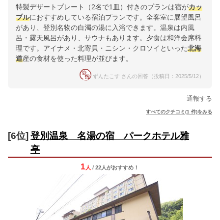
特製デザートプレート（2名で1皿）付きのプランは宿が
カッ
プル
におすすめしている宿泊プランです。全客室に展望風呂
があり、登別名物の白濁の湯に入浴できます。温泉は内風
呂・露天風呂があり、サウナもあります。夕食は和洋会席料
理です。アイナメ・北寄貝・ニシン・クロソイといった
北海
道
産の食材を使った料理が並びます。
ずんたこす さんの回答（投稿日：2025/5/12）
通報する
すべてのクチコミ(1 件)をみる
[6位]
登別温泉 名湯の宿 パークホテル雅
亭
1
人
/ 22人
が
おすすめ！