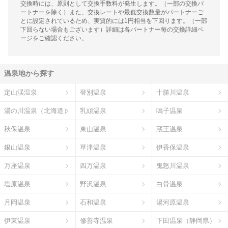
交換時には、原則として交換手数料が発生します。（一部の交換パ
ートナーを除く）また、交換レートや最低交換数量がパートナーご
とに設定されているため、実質的には1円相当を下回ります。（一部
下回らない場合もございます）詳細は各パートナー毎の交換詳細ペ
ージをご確認ください。
温泉地から探す
定山渓温泉
登別温泉
十勝川温泉
湯の川温泉（北海道）
乳頭温泉
鳴子温泉
秋保温泉
東山温泉
蔵王温泉
銀山温泉
草津温泉
伊香保温泉
万座温泉
四万温泉
鬼怒川温泉
塩原温泉
野沢温泉
白骨温泉
月岡温泉
石和温泉
湯河原温泉
伊東温泉
修善寺温泉
下田温泉（静岡県）