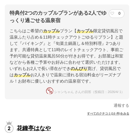
特典付2つのカップルプランがある2人でゆ
0
っくり過ごせる温泉宿
こちらはご希望の
カップル
プラン【
カップル
限定貸切風呂で
温泉ふたり占め＆11時チェックアウトごゆるりプラン】と題
して『バイキング』と『旬菜土鍋蒸し＆特別料理』2つあり
ます。共通特典として11時のレイトチェックアウト、事前ご
予約可能な貸切温泉風呂50分が付きお得です。お部屋は和室
などから各種ご予算やお好みに合わせて選択いただけます。
いずれもお2人で長い滞在ができ
のんびり
寛げ、貸切風呂で
は
カップル
お2人きりで温泉に浸れる宿泊料金がリーズナブ
ル！お財布に優しいおすすめの温泉宿です。
シャンちゃん さんの回答（投稿日：2026/4/ 1）
通報する
すべてのクチコミ(10 件)をみる
花鐘亭はなや