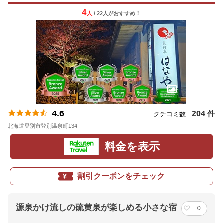
4
人
/ 22人
が
おすすめ！
4.6
204 件
クチコミ数 :
北海道登別市登別温泉町134
地図
料金を表示
割引クーポンをチェック
源泉かけ流しの硫黄泉が楽しめる小さな宿
0