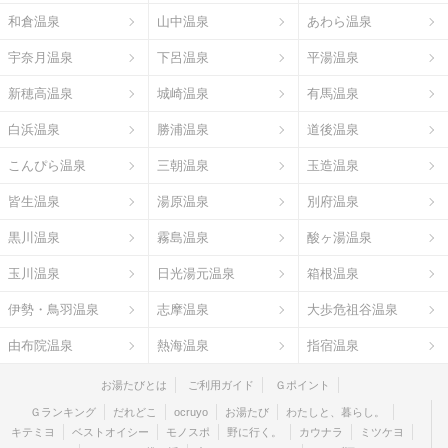
和倉温泉
山中温泉
あわら温泉
宇奈月温泉
下呂温泉
平湯温泉
新穂高温泉
城崎温泉
有馬温泉
白浜温泉
勝浦温泉
道後温泉
こんぴら温泉
三朝温泉
玉造温泉
皆生温泉
湯原温泉
別府温泉
黒川温泉
霧島温泉
酸ヶ湯温泉
玉川温泉
日光湯元温泉
箱根温泉
伊勢・鳥羽温泉
志摩温泉
大歩危祖谷温泉
由布院温泉
熱海温泉
指宿温泉
お湯たびとは
ご利用ガイド
Ｇポイント
Ｇランキング
だれどこ
ocruyo
お湯たび
わたしと、暮らし。
キテミヨ
ベストオイシー
モノスポ
野に行く。
カウナラ
ミツケヨ