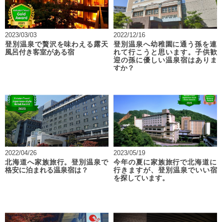
2023/03/03
2022/12/16
登別温泉で贅沢を味わえる露天
登別温泉へ幼稚園に通う孫を連
風呂付き客室がある宿
れて行こうと思います。子供歓
迎の孫に優しい温泉宿はありま
すか？
2022/04/26
2023/05/19
北海道へ家族旅行。登別温泉で
今年の夏に家族旅行で北海道に
格安に泊まれる温泉宿は？
行きますが、登別温泉でいい宿
を探しています。