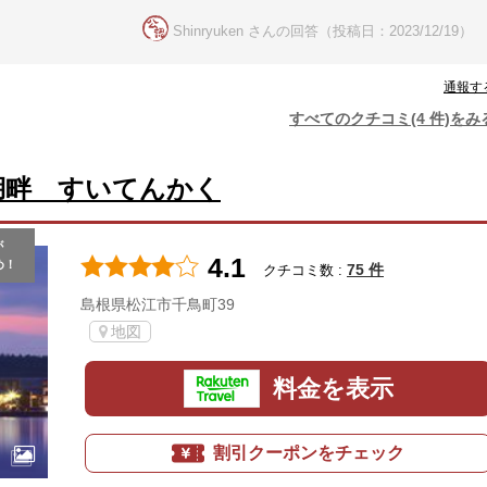
Shinryuken さんの回答（投稿日：2023/12/19）
通報す
すべてのクチコミ(4 件)をみ
湖畔 すいてんかく
が
4.1
め！
75 件
クチコミ数 :
島根県松江市千鳥町39
地図
料金を表示
割引クーポンをチェック