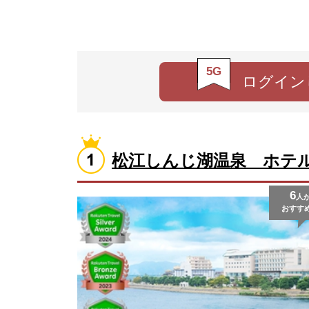
5G
ログイン
松江しんじ湖温泉 ホテ
6
人
おすす