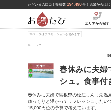
194,490
ただいまの口コミ投稿数
件！温泉からはじ
エリアから探す
本ページはプロモーションを含みます
トップ
5
受付中
春休みに夫婦
シュ。食事付
春休みに夫婦で島根県の松江しんじ湖温
ゆっくりと浸かってリフレッシュしたい
15,000円位の予算で考えています。