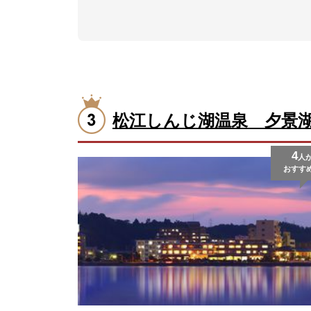
松江しんじ湖温泉 夕景
4
人
おすす