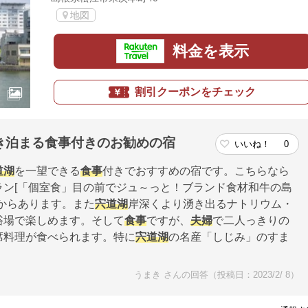
地図
料金を表示
割引クーポンをチェック
き泊まる食事付きのお勧めの宿
いいね！
0
道湖
を一望できる
食事
付きでおすすめの宿です。こちらなら
ラン[「個室食」目の前でジュ～っと！ブランド食材和牛の島
円からあります。また
宍道湖
岸深くより湧き出るナトリウム・
浴場で楽しめます。そして
食事
ですが、
夫婦
で二人っきりの
席料理が食べられます。特に
宍道湖
の名産「しじみ」のすま
うまき さんの回答（投稿日：2023/2/ 8）