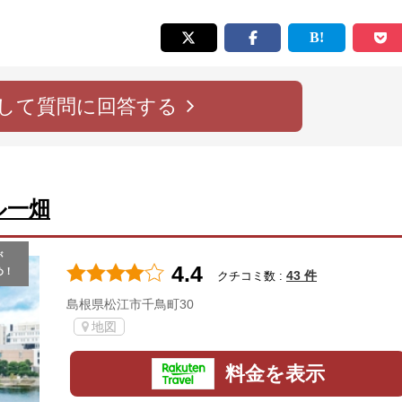
して質問に回答する
ル一畑
が
4.4
め！
43 件
クチコミ数 :
島根県松江市千鳥町30
地図
料金を表示