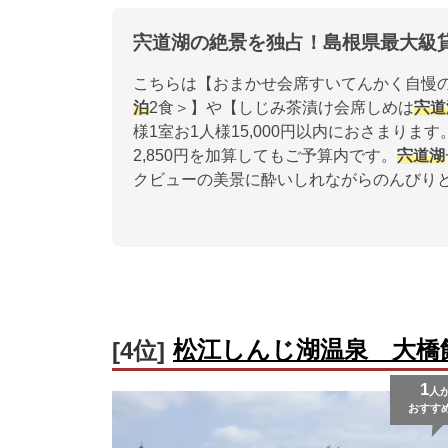
宍道湖の絶景を独占！島根県最大級
こちらは【おまかせ会席すいてんかく自慢の
泊
2食＞】や【しじみ茶漬け会席しめは
宍道
様1室お1人様15,000円以内におさまり
2,850円を加算してもご予算内です。
宍道湖
クビューの美景に酔いしれながらのんびり
松江しんじ湖温泉 大橋
[4位]
1
人
おすす