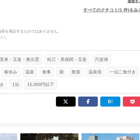
通報す
すべてのクチコミ(1 件)をみ
内容を保証するものではありません。
さい。
。
安来・玉造・奥出雲
松江・美保関・玉造
宍道湖
春休み
温泉
食事
湖
散策
温泉宿
一泊二食付き
き
1泊
15,000円以下