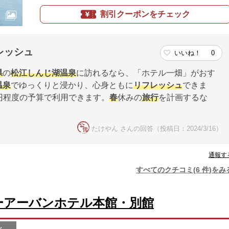
割引クーポンをチェック
レッシュ
いいね！
0
県
の
松江しんじ湖温泉
に訪れるなら、「ホテル一畑」がおす
温泉
でゆっくりと浸かり、心身ともに
リフレッシュ
できま
0円程度の予算で利用できます。
春
休みの
旅行
を計画するな
たけやん さんの回答（投稿日：2024/3/16）
通報す
すべてのクチコミ(6 件)をみ
ーアーバンホテル本館・別館