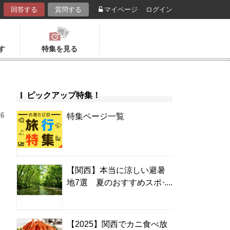
回答する
質問する
マイページ
ログイン
す
特集を見る
ピックアップ特集！
16
特集ページ一覧
【関西】本当に涼しい避暑
地7選 夏のおすすめスポッ
ト＆温泉宿
【2025】関西でカニ食べ放