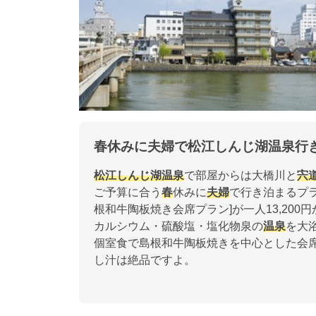
春休みに夫婦で松江しんじ湖温泉行
松江しんじ湖温泉
で部屋からは大橋川と
宍
ご予算に合う
春
休みに
夫婦
で行き泊まるプ
根和牛陶板焼き会席プラン]が一人13,200
カルシウム・硫酸塩・塩化物泉の
温泉
を大
個室食で島根和牛陶板焼きを中心とした会
し汁は絶品ですよ。