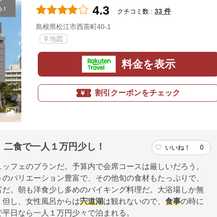
が
4.3
め！
33 件
クチコミ数 :
島根県松江市西茶町40-1
地図
料金を表示
割引クーポンをチェック
。二食で一人１万円少し！
いいね！
0
ュッフェのプランだ。予算内で会席コースは厳しいだろう。
うのバリエーション豊富で、その他旬の食材もたっぷりで、
富だ。朝も洋食少し多めのバイキング料理だ。大浴場しか無
。但し、女性風呂からは
宍道湖
は観れないので、
食事
の時に
で平日なら一人１万円少々で泊まれる。