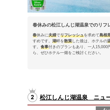
春休みの松江しんじ湖温泉でのリフ
春
休みに
夫婦
で
リフレッシュ
を求めて
島根
すめです。
湖
畔を
散策
した後は、ホテルの
す。
食事
付きのプランもあり、一人15,00
ら、ぜひホテル一畑をご検討ください。
松江しんじ湖温泉 ニュ
4