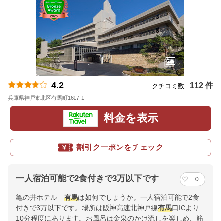
4.2
112 件
クチコミ数 :
兵庫県神戸市北区有馬町1617-1
地図
料金を表示
割引クーポンをチェック
一人宿泊可能で2食付きで3万以下です
0
亀の井ホテル
有馬
は如何でしょうか。一人宿泊可能で2食
付きで3万以下です。場所は阪神高速北神戸線
有馬
口ICより
10分程度にあります。お風呂は金泉のかけ流しを楽しめ、筋