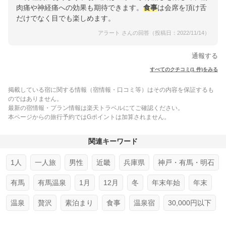
肉痛や神経痛への効果も期待できます。
食事
は会席を頂け舌
だけでなく目でも楽しめます。
アラート さんの回答（投稿日：2022/11/14）
通報する
すべてのクチコミ(1 件)をみる
掲載している宿に関する情報（宿情報・口コミ等）はその内容を保証するも
のではありません。
最新の宿情報・プラン情報は楽天トラベルにてご確認ください。
本ページからの旅行予約ではGポイントは加算されません。
関連キーワード
1人
一人旅
男性
近畿
兵庫県
神戸・有馬・明石
有馬
有馬温泉
1月
12月
冬
年末年始
年末
温泉
贅沢
素泊まり
食事
温泉宿
30,000円以下