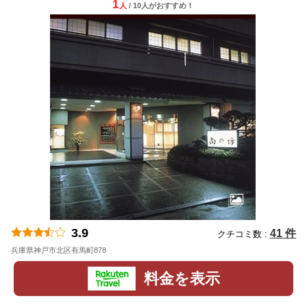
1
人
/ 10人
が
おすすめ！
3.9
41 件
クチコミ数 :
兵庫県神戸市北区有馬町878
地図
料金を表示