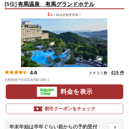
[5位]
有馬温泉 有馬グランドホテル
1
人
/ 10人
が
おすすめ！
4.6
419 件
クチコミ数 :
兵庫県神戸市北区有馬町1304-1
地図
料金を表示
割引クーポンをチェック
年末年始は半年ぐらい前からの予約受付
0