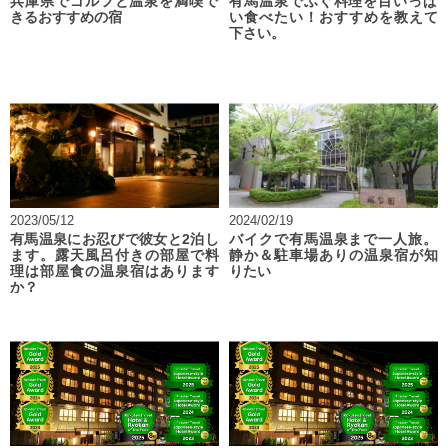
兵庫県でゴルフと温泉を満喫で
有馬温泉でふぐ料理を目いっぱ
きるおすすめの宿
い食べたい！おすすめを教えて
下さい。
2023/05/12
2024/02/19
有馬温泉にお忍びで彼女と2泊し
バイクで有馬温泉まで一人旅。
ます。露天風呂付きの部屋で料
静か＆駐車場ありの温泉宿が知
理は部屋食の温泉宿はあります
りたい
か？