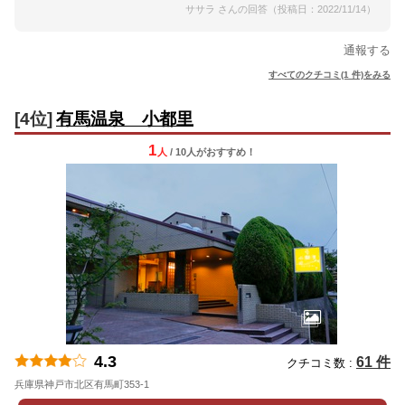
ササラ さんの回答（投稿日：2022/11/14）
通報する
すべてのクチコミ(1 件)をみる
[4位]
有馬温泉 小都里
1
人
/ 10人
が
おすすめ！
4.3
61 件
クチコミ数 :
兵庫県神戸市北区有馬町353-1
地図