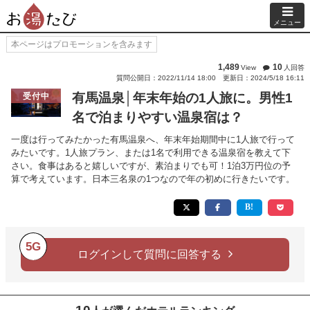
メニュー
本ページはプロモーションを含みます
1,489
10
View
人回答
質問公開日：2022/11/14 18:00
更新日：2024/5/18 16:11
有馬温泉│年末年始の1人旅に。男性1
受付中
名で泊まりやすい温泉宿は？
一度は行ってみたかった有馬温泉へ、年末年始期間中に1人旅で行って
みたいです。1人旅プラン、または1名で利用できる温泉宿を教えて下
さい。食事はあると嬉しいですが、素泊まりでも可！1泊3万円位の予
算で考えています。日本三名泉の1つなので年の初めに行きたいです。
5G
ログインして質問に回答する