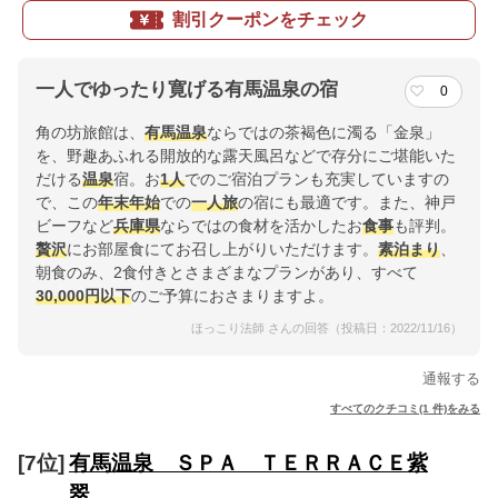
割引クーポンをチェック
一人でゆったり寛げる有馬温泉の宿
0
角の坊旅館は、
有馬
温泉
ならではの茶褐色に濁る「金泉」
を、野趣あふれる開放的な露天風呂などで存分にご堪能いた
だける
温泉
宿。お
1人
でのご宿泊プランも充実していますの
で、この
年末年始
での
一人旅
の宿にも最適です。また、神戸
ビーフなど
兵庫県
ならではの食材を活かしたお
食事
も評判。
贅沢
にお部屋食にてお召し上がりいただけます。
素泊まり
、
朝食のみ、2食付きとさまざまなプランがあり、すべて
30,000円以下
のご予算におさまりますよ。
ほっこり法師 さんの回答（投稿日：2022/11/16）
通報する
すべてのクチコミ(1 件)をみる
[7位]
有馬温泉 ＳＰＡ ＴＥＲＲＡＣＥ紫
翠