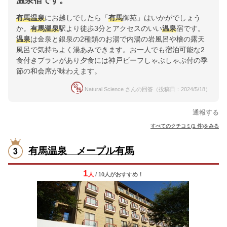
温泉宿です。
有馬
温泉
にお越しでしたら「
有馬
御苑」はいかがでしょう
か。
有馬
温泉
駅より徒歩3分とアクセスのいい
温泉
宿です。
温泉
は金泉と銀泉の2種類のお湯で内湯の岩風呂や檜の露天
風呂で気持ちよく湯あみできます。お一人でも宿泊可能な2
食付きプランがあり夕食には神戸ビーフしゃぶしゃぶ付の季
節の和会席が味わえます。
Natural Science さんの回答（投稿日：2024/5/18）
通報する
すべてのクチコミ(1 件)をみる
有馬温泉 メープル有馬
1
人
/ 10人
が
おすすめ！