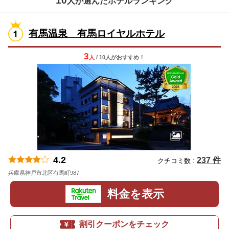
10
人が選んだホテルランキング
有馬温泉 有馬ロイヤルホテル
3
人
/ 10人
が
おすすめ！
4.2
237 件
クチコミ数 :
兵庫県神戸市北区有馬町987
地図
料金を表示
割引クーポンをチェック