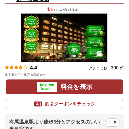
1
人
/ 10人
が
おすすめ！
4.4
300 件
クチコミ数 :
兵庫県神戸市北区有馬町1296
地図
料金を表示
割引クーポンをチェック
有馬温泉駅より徒歩3分とアクセスのいい
0