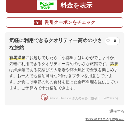
料金を表示
割引クーポンをチェック
気軽に利用できるクオリティー高めの小さ
0
な旅館
有馬
温泉
にお越しでしたら「小都里」はいかがでしょうか。
気軽に利用できるクオリティー高めの小さな旅館です。
温泉
は姉妹館である花結びの大浴場や露天風呂で金泉を楽しめま
す。お一人でも宿泊可能な2食付きプランを用意していま
す。夕食には季節の旬の食材を使った会席料理を提供してい
ます。ご予算内で十分宿泊できます。
Behind The Line さんの回答（投稿日：2023/6/ 5）
通報する
すべてのクチコミ(1 件)をみる