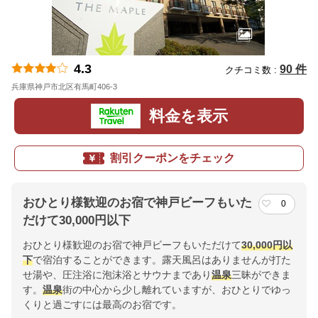
4.3
90 件
クチコミ数 :
兵庫県神戸市北区有馬町406-3
地図
料金を表示
割引クーポンをチェック
おひとり様歓迎のお宿で神戸ビーフもいた
0
だけて30,000円以下
おひとり様歓迎のお宿で神戸ビーフもいただけて
30,000円以
下
で宿泊することができます。露天風呂はありませんが打た
せ湯や、圧注浴に泡沫浴とサウナまであり
温泉
三昧ができま
す。
温泉
街の中心から少し離れていますが、おひとりでゆっ
くりと過ごすには最高のお宿です。