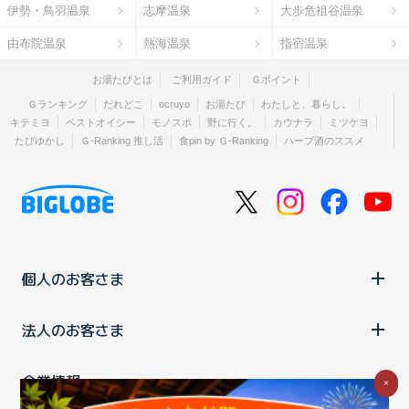
伊勢・鳥羽温泉
志摩温泉
大歩危祖谷温泉
由布院温泉
熱海温泉
指宿温泉
お湯たびとは
ご利用ガイド
Ｇポイント
Ｇランキング
だれどこ
ocruyo
お湯たび
わたしと、暮らし。
キテミヨ
ベストオイシー
モノスポ
野に行く。
カウナラ
ミツケヨ
たびゆかし
Ｇ-Ranking 推し活
食pin by Ｇ-Ranking
ハーブ酒のススメ
個人のお客さま
法人のお客さま
企業情報
×