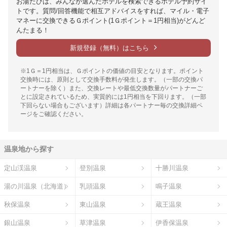
お湯たびは、みんなが選んだホテルを検索できるホテル予約サイ
トです。質問/回答機能で相互アドバイスをすれば、マイル・電子
マネーに交換できるＧポイント(1Ｇポイント＝1円相当)がどんど
んたまる！
新規登録（無料）はこちら
※1Ｇ＝1円相当は、Ｇポイントの価値の目安となります。ポイント
交換時には、原則として交換手数料が発生します。（一部の交換パ
ートナーを除く）また、交換レートや最低交換数量がパートナーご
とに設定されているため、実質的には1円相当を下回ります。（一部
下回らない場合もございます）詳細は各パートナー毎の交換詳細ペ
ージをご確認ください。
温泉地から探す
定山渓温泉
登別温泉
十勝川温泉
湯の川温泉（北海道）
乳頭温泉
鳴子温泉
秋保温泉
東山温泉
蔵王温泉
銀山温泉
草津温泉
伊香保温泉