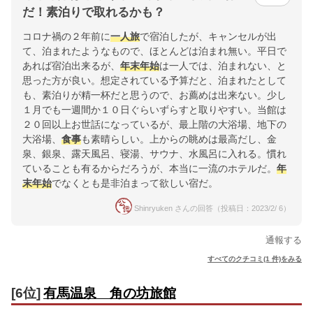
だ！素泊りで取れるかも？
コロナ禍の２年前に
一人旅
で宿泊したが、キャンセルが出
て、泊まれたようなもので、ほとんどは泊まれ無い。平日で
あれば宿泊出来るが、
年末年始
は一人では、泊まれない、と
思った方が良い。想定されている予算だと、泊まれたとして
も、素泊りが精一杯だと思うので、お薦めは出来ない。少し
１月でも一週間か１０日ぐらいずらすと取りやすい。当館は
２０回以上お世話になっているが、最上階の大浴場、地下の
大浴場、
食事
も素晴らしい。上からの眺めは最高だし、金
泉、銀泉、露天風呂、寝湯、サウナ、水風呂に入れる。慣れ
ていることも有るからだろうが、本当に一流のホテルだ。
年
末年始
でなくとも是非泊まって欲しい宿だ。
Shinryuken さんの回答（投稿日：2023/2/ 6）
通報する
すべてのクチコミ(1 件)をみる
[6位]
有馬温泉 角の坊旅館