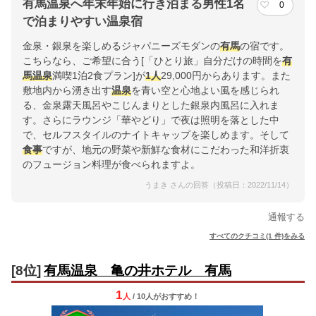
有馬温泉へ年末年始に行き泊まる男性1名
0
で泊まりやすい温泉宿
金泉・銀泉を楽しめるジャパニーズモダンの
有馬
の宿です。
こちらなら、ご希望に合う[「ひとり旅」自分だけの時間を
有
馬
温泉
満喫1泊2食プラン]が
1人
29,000円からあります。また
敷地内から湧き出す
温泉
を青い空と心地よい風を感じられ
る、金泉露天風呂やこじんまりとした銀泉内風呂に入れま
す。さらにラウンジ「華やどり」で夜は照明を落とした中
で、セルフスタイルのナイトキャップを楽しめます。そして
食事
ですが、地元の野菜や新鮮な食材にこだわった和洋折衷
のフュージョン料理が食べられますよ。
うまき さんの回答（投稿日：2022/11/14）
通報する
すべてのクチコミ(1 件)をみる
[8位]
有馬温泉 亀の井ホテル 有馬
1
人
/ 10人
が
おすすめ！