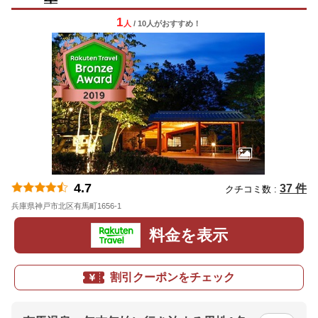
1
人
/ 10人
が
おすすめ！
4.7
37 件
クチコミ数 :
兵庫県神戸市北区有馬町1656-1
地図
料金を表示
割引クーポンをチェック