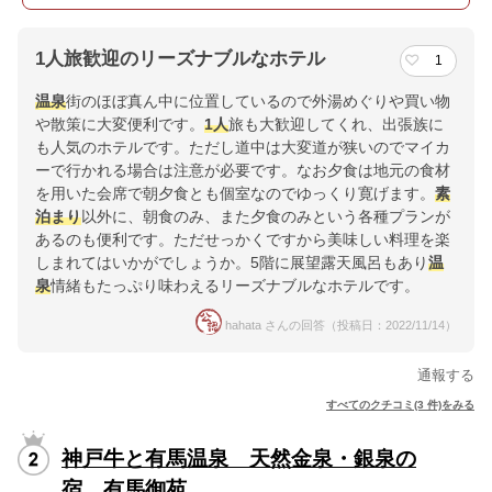
1人旅歓迎のリーズナブルなホテル
1
温泉
街のほぼ真ん中に位置しているので外湯めぐりや買い物
や散策に大変便利です。
1人
旅も大歓迎してくれ、出張族に
も人気のホテルです。ただし道中は大変道が狭いのでマイカ
ーで行かれる場合は注意が必要です。なお夕食は地元の食材
を用いた会席で朝夕食とも個室なのでゆっくり寛げます。
素
泊まり
以外に、朝食のみ、また夕食のみという各種プランが
あるのも便利です。ただせっかくですから美味しい料理を楽
しまれてはいかがでしょうか。5階に展望露天風呂もあり
温
泉
情緒もたっぷり味わえるリーズナブルなホテルです。
hahata さんの回答（投稿日：2022/11/14）
通報する
すべてのクチコミ(3 件)をみる
神戸牛と有馬温泉 天然金泉・銀泉の
宿 有馬御苑