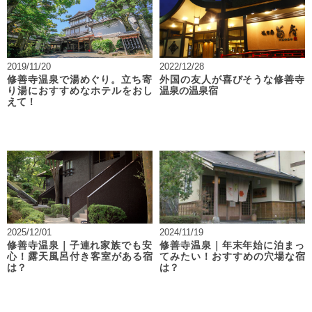
2019/11/20
2022/12/28
修善寺温泉で湯めぐり。立ち寄
外国の友人が喜びそうな修善寺
り湯におすすめなホテルをおし
温泉の温泉宿
えて！
2025/12/01
2024/11/19
修善寺温泉｜子連れ家族でも安
修善寺温泉｜年末年始に泊まっ
心！露天風呂付き客室がある宿
てみたい！おすすめの穴場な宿
は？
は？