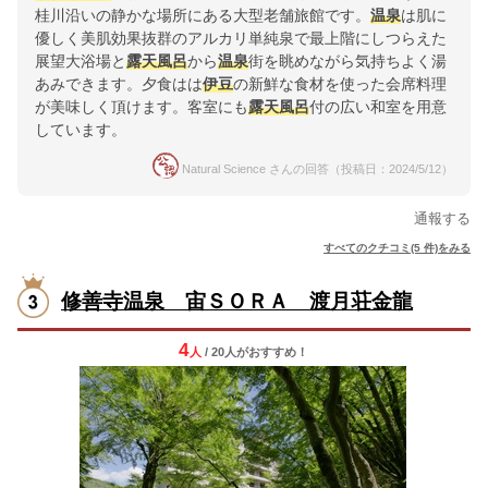
桂川沿いの静かな場所にある大型老舗旅館です。
温泉
は肌に
優しく美肌効果抜群のアルカリ単純泉で最上階にしつらえた
展望大浴場と
露天風呂
から
温泉
街を眺めながら気持ちよく湯
あみできます。夕食はは
伊豆
の新鮮な食材を使った会席料理
が美味しく頂けます。客室にも
露天風呂
付の広い和室を用意
しています。
Natural Science さんの回答（投稿日：2024/5/12）
通報する
すべてのクチコミ(5 件)をみる
修善寺温泉 宙ＳＯＲＡ 渡月荘金龍
4
人
/ 20人
が
おすすめ！