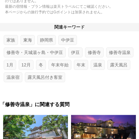
のではありません。
最新の宿情報・プラン情報は楽天トラベルにてご確認ください。
本ページからの旅行予約ではGポイントは加算されません。
関連キーワード
家族
東海
静岡県
中伊豆
修善寺・天城湯ヶ島・中伊豆
伊豆
修善寺
修善寺温泉
1月
12月
冬
年末年始
年末
温泉
露天風呂
温泉宿
露天風呂付き客室
「修善寺温泉」に関連する質問