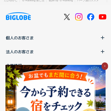
たびゆかし
Ｇ-Ranking 推し活
食pin by Ｇ-Ranking
ハーブ酒のススメ
個人のお客さま
法人のお客さま
企業情報
×
ご利用中の方
お問い合わせ
消費税の表示
ウェブアクセシビリティの取り組み
個人情報保護ポリシー
プライバシーポータル
Cookieポリシー
特定商取引法に基づく表記
情報セキュリティ基本方針
商標について
BIGLOBEトップ