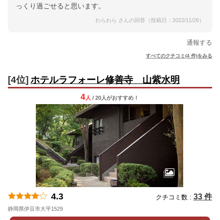
っくり過ごせると思います。
わらわら さんの回答（投稿日：2022/11/26）
通報する
すべてのクチコミ(4 件)をみる
[4位]
ホテルラフォーレ修善寺 山紫水明
4
人
/ 20人
が
おすすめ！
4.3
33 件
クチコミ数 :
静岡県伊豆市大平1529
地図