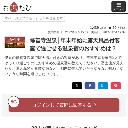
メニュー
本ページはプロモーションを含みます
1,439
20
View
人回答
質問公開日：2022/10/ 5 15:39
更新日：2024/12/ 4 17:34
修善寺温泉│年末年始に露天風呂付客
受付中
室で過ごせる温泉宿のおすすめは？
伊豆の修善寺温泉で露天風呂付きの客室があり、年末年始を家族3人で
ゆっくり過ごすのにおすすめの温泉宿を教えてください。富士山が見え
たり、露天風呂が素敵な宿など、都内に住んでいたらなかなか味わえな
いような時間を過ごしたいです。
5G
ログインして質問に回答する