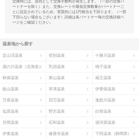
交換時には、原則として交換手数料が発生します。（一部の交換パ
ートナーを除く）また、交換レートや最低交換数量がパートナーご
とに設定されているため、実質的には1円相当を下回ります。（一部
下回らない場合もございます）詳細は各パートナー毎の交換詳細ペ
ージをご確認ください。
温泉地から探す
定山渓温泉
登別温泉
十勝川温泉
湯の川温泉（北海道）
乳頭温泉
鳴子温泉
秋保温泉
東山温泉
蔵王温泉
銀山温泉
草津温泉
伊香保温泉
万座温泉
四万温泉
鬼怒川温泉
塩原温泉
野沢温泉
白骨温泉
月岡温泉
石和温泉
湯河原温泉
伊東温泉
修善寺温泉
下田温泉（静岡県）