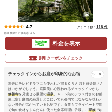
4.7
116 件
クチコミ数 :
静岡県伊豆市修善寺3455
地図
料金を表示
割引クーポンをチェック
チェックインからお庭が印象的なお宿
0
過去にテレビドラマにも使われた宙ＳＯＲＡ 渡月荘金龍さん
はいかがでしょう。庭園美に心洗われるチェックインから、
修善寺
を見渡せる展望の
温泉
、４・５階のテラス付きのお部
屋は空と庭園の絶景とどこにいても都内ではなかなか味わえ
ない景色が広がっているお宿です。食事もプライベート空間
で旬の食材をふんだんに使った会席料理に舌鼓。ご
家族
でゆ