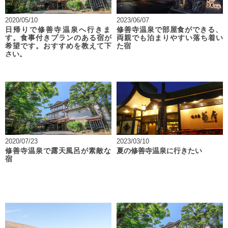
2020/05/10
2023/06/07
日帰りで修善寺温泉へ行きま
修善寺温泉で部屋食ができる、
す。食事付きプランのある宿が
両親でも泊まりやすい落ち着い
希望です。おすすめを教えて下
た宿
さい。
2020/07/23
2023/03/10
修善寺温泉で露天風呂が素敵な
夏の修善寺温泉に行きたい
宿