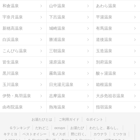
和倉温泉
山中温泉
あわら温泉
宇奈月温泉
下呂温泉
平湯温泉
新穂高温泉
城崎温泉
有馬温泉
白浜温泉
勝浦温泉
道後温泉
こんぴら温泉
三朝温泉
玉造温泉
皆生温泉
湯原温泉
別府温泉
黒川温泉
霧島温泉
酸ヶ湯温泉
玉川温泉
日光湯元温泉
箱根温泉
伊勢・鳥羽温泉
志摩温泉
大歩危祖谷温泉
由布院温泉
熱海温泉
指宿温泉
お湯たびとは
ご利用ガイド
Ｇポイント
Ｇランキング
だれどこ
ocruyo
お湯たび
わたしと、暮らし。
キテミヨ
ベストオイシー
モノスポ
野に行く。
カウナラ
ミツケヨ