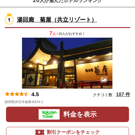
20
人が選んだホテルランキング
湯回廊 菊屋（共立リゾート）
7
人
/ 20人
が
おすすめ！
4.5
187 件
クチコミ数 :
静岡県伊豆市修善寺874-1
地図
料金を表示
割引クーポンをチェック