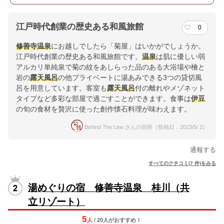
江戸時代創業の歴史ある和風旅館
0
修善寺
温泉
にお越しでしたら「菊屋」はいかがでしょうか。
江戸時代創業の歴史ある和風旅館です。
温泉
は肌に優しい弱
アルカリ単純泉で菊の紋をあしらった品のある大浴場や檜と
岩の
露天風呂
の他プライベートに湯あみできる3つの貸切風
呂を用意しています。客室も
露天風呂
付の離れやメゾネット
タイプなど多彩な部屋で過ごすことができます。食事は
伊豆
の旬の食材を贅沢に使った創作懐石料理が味わえます。
Behind The Line さんの回答（投稿日：2023/5/ 2）
通報する
すべてのクチコミ(7 件)をみる
湯めぐりの宿 修善寺温泉 桂川（共
立リゾート）
5
人
/ 20人
が
おすすめ！