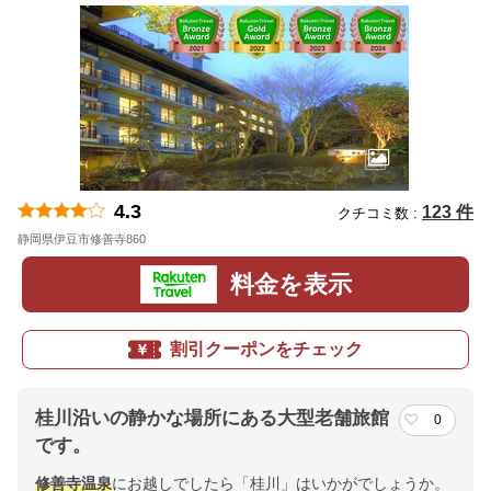
4.3
123 件
クチコミ数 :
静岡県伊豆市修善寺860
地図
料金を表示
割引クーポンをチェック
桂川沿いの静かな場所にある大型老舗旅館
0
です。
修善寺
温泉
にお越しでしたら「桂川」はいかがでしょうか。