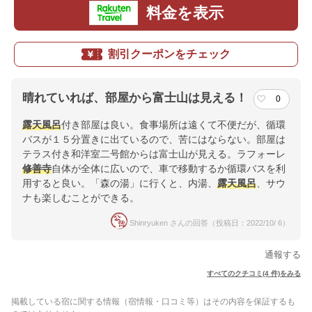
料金を表示
割引クーポンをチェック
晴れていれば、部屋から富士山は見える！
0
露天風呂
付き部屋は良い。食事場所は遠くて不便だが、循環
バスが１５分置きに出ているので、苦にはならない。部屋は
テラス付き和洋室二号館からは富士山が見える。ラフォーレ
修善寺
自体が全体に広いので、車で移動するか循環バスを利
用すると良い。「森の湯」に行くと、内湯、
露天風呂
、サウ
ナも楽しむことができる。
Shinryuken さんの回答（投稿日：2022/10/ 6）
通報する
すべてのクチコミ(4 件)をみる
掲載している宿に関する情報（宿情報・口コミ等）はその内容を保証するも