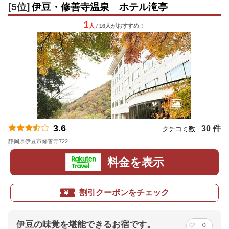
[5位]
伊豆・修善寺温泉 ホテル滝亭
1
人
/ 16人
が
おすすめ！
3.6
30 件
クチコミ数 :
静岡県伊豆市修善寺722
地図
料金を表示
割引クーポンをチェック
伊豆の味覚を堪能できるお宿です。
0