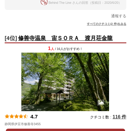
Behind The Line さんの回答（投稿日：2020/6/20）
通報する
すべてのクチコミ(2 件)をみる
[4位]
修善寺温泉 宙ＳＯＲＡ 渡月荘金龍
1
人
/ 16人
が
おすすめ！
4.7
116 件
クチコミ数 :
静岡県伊豆市修善寺3455
地図