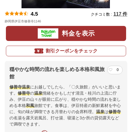
4.5
117 件
クチコミ数 :
静岡県伊豆市修善寺1146
地図
料金を表示
割引クーポンをチェック
穏やかな時間の流れを楽しめる本格和風旅
0
館
修善寺
温泉
にお越しでしたら、「〇久旅館」がいいと思いま
す。
修善寺
の
温泉
情緒をかもしだす清流・桂川の上流に佇
み、伊豆の山々が眼前に広がり、穏やかな時間の流れを楽し
める本格
和風
旅館です。食事は、伊豆特産の新鮮素材を中心
に、旬の味が満喫できる月替わりの会席料理。
温泉
は
修善寺
の名湯を露天岩風呂、打せ湯、寝湯と3か所の貸切露天など
で満喫できます。