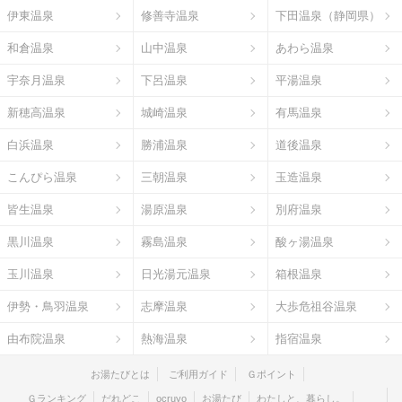
伊東温泉
修善寺温泉
下田温泉（静岡県）
和倉温泉
山中温泉
あわら温泉
宇奈月温泉
下呂温泉
平湯温泉
新穂高温泉
城崎温泉
有馬温泉
白浜温泉
勝浦温泉
道後温泉
こんぴら温泉
三朝温泉
玉造温泉
皆生温泉
湯原温泉
別府温泉
黒川温泉
霧島温泉
酸ヶ湯温泉
玉川温泉
日光湯元温泉
箱根温泉
伊勢・鳥羽温泉
志摩温泉
大歩危祖谷温泉
由布院温泉
熱海温泉
指宿温泉
お湯たびとは
ご利用ガイド
Ｇポイント
Ｇランキング
だれどこ
ocruyo
お湯たび
わたしと、暮らし。