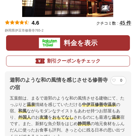
4.6
45 件
クチコミ数 :
静岡県伊豆市修善寺765-2
地図
料金を表示
割引クーポンをチェック
遊郭のような和の風情を感じさせる修善寺
0
の宿
五葉館は、まるで遊郭のような和の風情させる建物にて、た
っぷりと
温泉
情緒を感じていただける
中伊豆
修善寺
温泉
の
宿。
和風
ながらモダンなテイストもあわせ持つお部屋もあ
り、
外国人
のお
友達
を
おもてなし
されるのにも最適な
温泉
宿
です。また、新鮮な魚介類をはじめ
静岡県
の地元食材をふん
だんに使ったお食事も評判。きっと心に残る日本の思い出づ