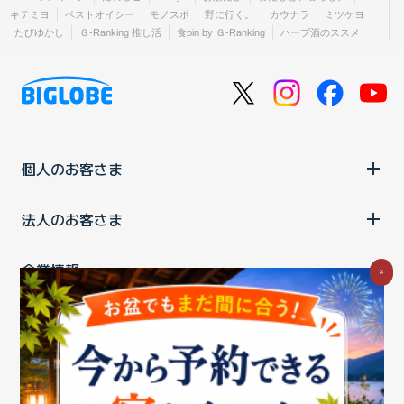
キテミヨ
ベストオイシー
モノスポ
野に行く。
カウナラ
ミツケヨ
たびゆかし
Ｇ-Ranking 推し活
食pin by Ｇ-Ranking
ハーブ酒のススメ
個人のお客さま
法人のお客さま
企業情報
×
ご利用中の方
お問い合わせ
消費税の表示
ウェブアクセシビリティの取り組み
個人情報保護ポリシー
プライバシーポータル
Cookieポリシー