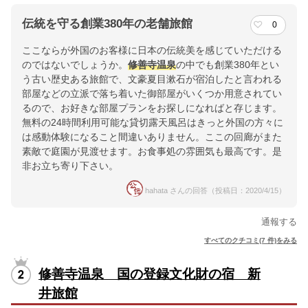
伝統を守る創業380年の老舗旅館
0
ここならが外国のお客様に日本の伝統美を感じていただける
のではないでしょうか。
修善寺
温泉
の中でも創業380年とい
う古い歴史ある旅館で、文豪夏目漱石が宿泊したと言われる
部屋などの立派で落ち着いた御部屋がいくつか用意されてい
るので、お好きな部屋プランをお探しになればと存じます。
無料の24時間利用可能な貸切露天風呂はきっと外国の方々に
は感動体験になること間違いありません。ここの回廊がまた
素敵で庭園が見渡せます。お食事処の雰囲気も最高です。是
非お立ち寄り下さい。
hahata さんの回答（投稿日：2020/4/15）
通報する
すべてのクチコミ(7 件)をみる
修善寺温泉 国の登録文化財の宿 新
井旅館