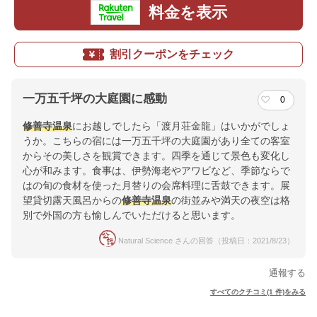
料金を表示
割引クーポンをチェック
一万五千坪の大庭園に感動
0
修善寺
温泉
にお越しでしたら「渡月荘金龍」はいかがでしょ
うか。こちらの宿には一万五千坪の大庭園があり全ての客室
からその美しさを観賞できます。四季を通じて景色も変化し
心が和みます。食事は、伊勢海老やアワビなど、季節ならで
はの旬の食材を使った月替りの会席料理に舌鼓できます。展
望貸切露天風呂からの
修善寺
温泉
の街並みや満天の夜空は格
別で外国の方も愉しんでいただけると思います。
Natural Science さんの回答（投稿日：2021/8/23）
通報する
すべてのクチコミ(1 件)をみる