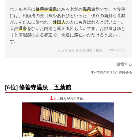
ホテル滝亭は
修善寺
温泉
にある老舗の
温泉
旅館です。お食事
には、相模湾の金目鯛やあわびといった、伊豆の新鮮な食材
がふんだんに使われ、
外国人
の方にも喜ばれると思います。
天然
温泉
をひいた内湯も露天風呂も広いです。お部屋はゆと
りと清潔感のある和室で、快適に滞在いただけると思いま
す。
わらびもち さんの回答（投稿日：2020/6/11）
通報する
すべてのクチコミ(1 件)をみる
[6位]
修善寺温泉 五葉館
1
人
/ 16人
が
おすすめ！