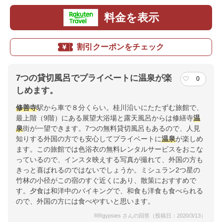
料金を表示
割引クーポンをチェック
7つの貸切風呂でプライベートに温泉が楽
0
しめます。
修善寺
駅から車で８分くらい。桂川沿いにたたずむ旅館で、
最上階（9階）にある展望大浴場と露天風呂からは修繕寺
温
泉
街が一望できます。7つの無料貸切風呂もあるので、人見
知りする外国の方でも安心してプライベートに
温泉
が楽しめ
ます。この旅館では色浴衣の無料レンタルサービスをおこな
っているので、インスタ映えする写真が撮れて、外国の方も
きっと喜ばれるのではないでしょうか。ミシュラン2つ星の
竹林の小径がこの宿のすぐ近くにあり、散策におすすめで
す。夕食は和洋中のバイキングで、和食も洋食も食べられる
ので、外国の方には食べやすいと思います。
RRgypsies さんの回答（投稿日：2020/3/13）