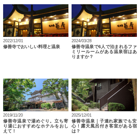
2022/12/01
2024/03/28
修善寺でおいしい料理と温泉
修善寺温泉で6人で泊まれるファ
ミリールームがある温泉宿はあ
りますか？
2019/11/20
2025/12/01
修善寺温泉で湯めぐり。立ち寄
修善寺温泉｜子連れ家族でも安
り湯におすすめなホテルをおし
心！露天風呂付き客室がある宿
えて！
は？