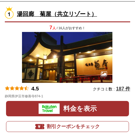
湯回廊 菊屋（共立リゾート）
7
人
/ 16人
が
おすすめ！
4.5
187 件
クチコミ数 :
静岡県伊豆市修善寺874-1
地図
料金を表示
割引クーポンをチェック