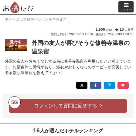
メニュー
本ページはプロモーションを含みます
1,966
16
View
人回答
質問公開日：2020/3/13 10:16
更新日：2023/10/11 20:58
外国の友人が喜びそうな修善寺温泉の
受付中
温泉宿
外国の友人をおもてなしする為に修善寺温泉を利用したいと考えていま
す。お宿自体に風情があり、浴衣やおもてなしのサービスが充実してい
る素敵な温泉宿を教えて下さい！
5G
ログインして質問に回答する
16
人が選んだホテルランキング