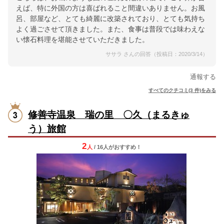
えば、特に外国の方は喜ばれること間違いありません。お風
呂、部屋など、とても綺麗に改築されており、とても気持ち
よく過ごさせて頂きました。また、食事は普段では味わえな
い懐石料理を堪能させていただきました。
ササラ さんの回答（投稿日：2020/3/14）
通報する
すべてのクチコミ(3 件)をみる
修善寺温泉 瑞の里 〇久（まるきゅ
う）旅館
2
人
/ 16人
が
おすすめ！