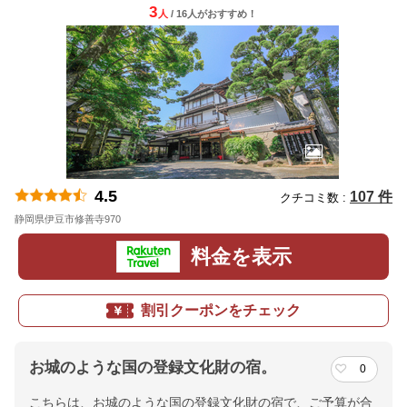
3
人
/ 16人
が
おすすめ！
4.5
107 件
クチコミ数 :
静岡県伊豆市修善寺970
地図
料金を表示
割引クーポンをチェック
お城のような国の登録文化財の宿。
0
こちらは、お城のような国の登録文化財の宿で、ご予算が合