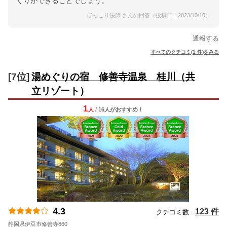
くりができることでしょう。
ほっこり法師 さんの回答（投稿日：2023/10/10）
通報する
すべてのクチコミ(1 件)をみる
[7位]
湯めぐりの宿 修善寺温泉 桂川（共
立リゾート）
1
人
/ 16人
が
おすすめ！
4.3
123 件
クチコミ数 :
静岡県伊豆市修善寺860
地図