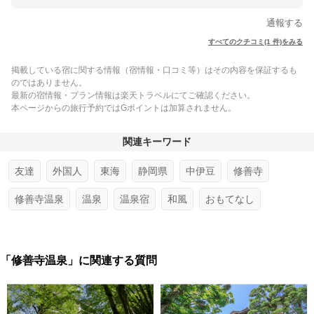
通報する
すべてのクチコミ(1 件)をみる
掲載している宿に関する情報（宿情報・口コミ等）はその内容を保証するも
のではありません。
最新の宿情報・プラン情報は楽天トラベルにてご確認ください。
本ページからの旅行予約ではGポイントは加算されません。
関連キーワード
友達
外国人
東海
静岡県
中伊豆
修善寺
修善寺温泉
温泉
温泉宿
和風
おもてなし
「修善寺温泉」に関連する質問