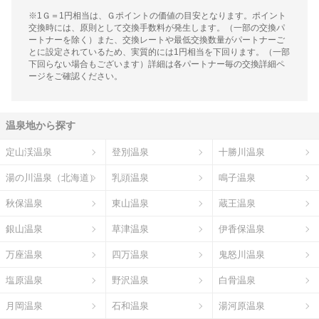
※1Ｇ＝1円相当は、Ｇポイントの価値の目安となります。ポイント
交換時には、原則として交換手数料が発生します。（一部の交換パ
ートナーを除く）また、交換レートや最低交換数量がパートナーご
とに設定されているため、実質的には1円相当を下回ります。（一部
下回らない場合もございます）詳細は各パートナー毎の交換詳細ペ
ージをご確認ください。
温泉地から探す
定山渓温泉
登別温泉
十勝川温泉
湯の川温泉（北海道）
乳頭温泉
鳴子温泉
秋保温泉
東山温泉
蔵王温泉
銀山温泉
草津温泉
伊香保温泉
万座温泉
四万温泉
鬼怒川温泉
塩原温泉
野沢温泉
白骨温泉
月岡温泉
石和温泉
湯河原温泉