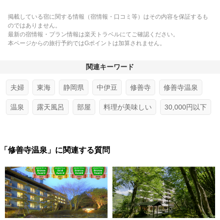
掲載している宿に関する情報（宿情報・口コミ等）はその内容を保証するも
のではありません。
最新の宿情報・プラン情報は楽天トラベルにてご確認ください。
本ページからの旅行予約ではGポイントは加算されません。
関連キーワード
夫婦
東海
静岡県
中伊豆
修善寺
修善寺温泉
温泉
露天風呂
部屋
料理が美味しい
30,000円以下
「修善寺温泉」に関連する質問