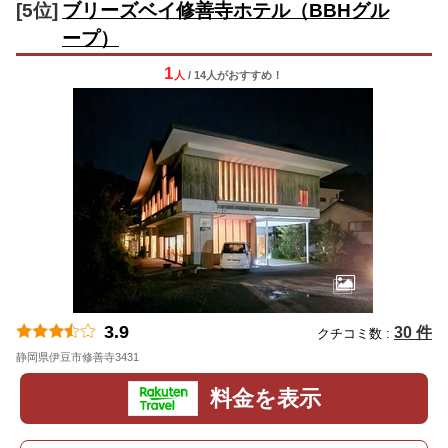
[5位]
ブリーズベイ修善寺ホテル（BBHグル
ープ）
1
人
/ 14人
が
おすすめ！
3.9
30 件
クチコミ数 :
静岡県伊豆市修善寺3431
地図
料金を表示