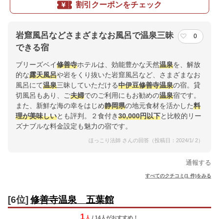
割引クーポンをチェック
岩窟風呂などさまざまなお風呂で温泉三昧
0
できる宿
ブリーズベイ
修善寺
ホテルは、効能豊かな天然
温泉
を、解放
的な
露天風呂
や岩をくり抜いた岩窟風呂など、さまざまなお
風呂にて
温泉
三昧していただける
中伊豆
修善寺
温泉
の宿。貸
切風呂もあり、ご
夫婦
でのご利用にもお勧めの
温泉
宿です。
また、新鮮な海の幸をはじめ
静岡県
の地元食材を活かした
料
理が美味しい
とも評判。２食付き
30,000円以下
と比較的リー
ズナブルな料金設定も魅力の宿です。
ほっこり法師 さんの回答（投稿日：2024/1/ 2）
通報する
すべてのクチコミ(1 件)をみる
[6位]
修善寺温泉 五葉館
1
人
/ 14人
が
おすすめ！