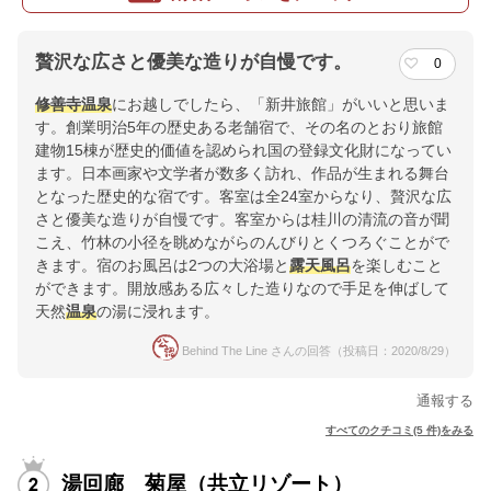
贅沢な広さと優美な造りが自慢です。
0
修善寺
温泉
にお越しでしたら、「新井旅館」がいいと思いま
す。創業明治5年の歴史ある老舗宿で、その名のとおり旅館
建物15棟が歴史的価値を認められ国の登録文化財になってい
ます。日本画家や文学者が数多く訪れ、作品が生まれる舞台
となった歴史的な宿です。客室は全24室からなり、贅沢な広
さと優美な造りが自慢です。客室からは桂川の清流の音が聞
こえ、竹林の小径を眺めながらのんびりとくつろぐことがで
きます。宿のお風呂は2つの大浴場と
露天風呂
を楽しむこと
ができます。開放感ある広々した造りなので手足を伸ばして
天然
温泉
の湯に浸れます。
Behind The Line さんの回答（投稿日：2020/8/29）
通報する
すべてのクチコミ(5 件)をみる
湯回廊 菊屋（共立リゾート）