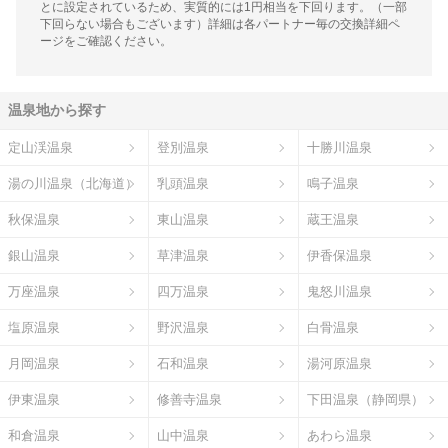
とに設定されているため、実質的には1円相当を下回ります。（一部
下回らない場合もございます）詳細は各パートナー毎の交換詳細ペ
ージをご確認ください。
温泉地から探す
定山渓温泉
登別温泉
十勝川温泉
湯の川温泉（北海道）
乳頭温泉
鳴子温泉
秋保温泉
東山温泉
蔵王温泉
銀山温泉
草津温泉
伊香保温泉
万座温泉
四万温泉
鬼怒川温泉
塩原温泉
野沢温泉
白骨温泉
月岡温泉
石和温泉
湯河原温泉
伊東温泉
修善寺温泉
下田温泉（静岡県）
和倉温泉
山中温泉
あわら温泉