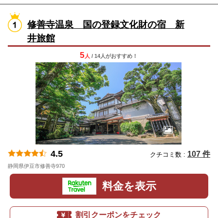
修善寺温泉 国の登録文化財の宿 新
井旅館
5
人
/ 14人
が
おすすめ！
4.5
107 件
クチコミ数 :
静岡県伊豆市修善寺970
地図
料金を表示
割引クーポンをチェック