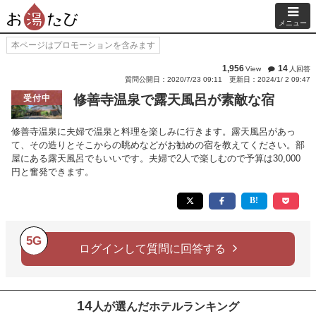
メニュー
本ページはプロモーションを含みます
1,956
14
View
人回答
質問公開日：2020/7/23 09:11
更新日：2024/1/ 2 09:47
修善寺温泉で露天風呂が素敵な宿
受付中
修善寺温泉に夫婦で温泉と料理を楽しみに行きます。露天風呂があっ
て、その造りとそこからの眺めなどがお勧めの宿を教えてください。部
屋にある露天風呂でもいいです。夫婦で2人で楽しむので予算は30,000
円と奮発できます。
5G
ログインして質問に回答する
14
人が選んだホテルランキング