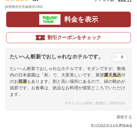
静岡県伊豆市修善寺3455
地図
料金を表示
割引クーポンをチェック
たいへん斬新でおしゃれなホテルです。
0
たいへん斬新でおしゃれなホテルです。モダンですが、敷地
内の日本庭園は「和」で、大変美しいです。展望
露天風呂
付
のお
部屋
もあります。割と高い場所にあるので、緑の眺めが
抜群です。お食事は、絶品なお料理が個室どころでいただけ
ます。
ササラ さんの回答（投稿日：2020/7/23）
通報する
すべてのクチコミ(1 件)をみる