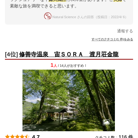
素敵な旅を満喫できると思います。
Natural Science さんの回答（投稿日：2022/4/ 6）
通報する
すべてのクチコミ(1 件)をみる
[4位]
修善寺温泉 宙ＳＯＲＡ 渡月荘金龍
1
人
/ 14人
が
おすすめ！
4.7
116 件
クチコミ数 :