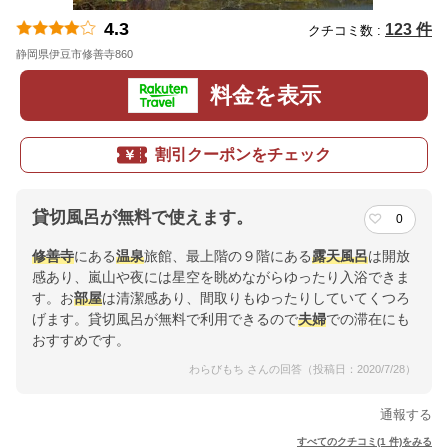
4.3
123 件
クチコミ数 :
静岡県伊豆市修善寺860
地図
料金を表示
割引クーポンをチェック
貸切風呂が無料で使えます。
0
修善寺
にある
温泉
旅館、最上階の９階にある
露天風呂
は開放
感あり、嵐山や夜には星空を眺めながらゆったり入浴できま
す。お
部屋
は清潔感あり、間取りもゆったりしていてくつろ
げます。貸切風呂が無料で利用できるので
夫婦
での滞在にも
おすすめです。
わらびもち さんの回答（投稿日：2020/7/28）
通報する
すべてのクチコミ(1 件)をみる