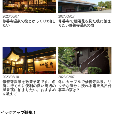
2023/06/07
2024/05/17
修善寺温泉で彼とゆっくり1泊し
修善寺で紫陽花を見た後に泊ま
たい
りたい修善寺温泉の宿
2023/03/10
2023/02/07
修善寺温泉を散策予定です。名
冬にカップルで修善寺温泉。リ
所に行くのに便利の良い周辺の
ッチな気分に浸れる露天風呂付
温泉宿に泊まりたい。おすすめ
客室の宿は？
を教えて
ピックアップ特集！