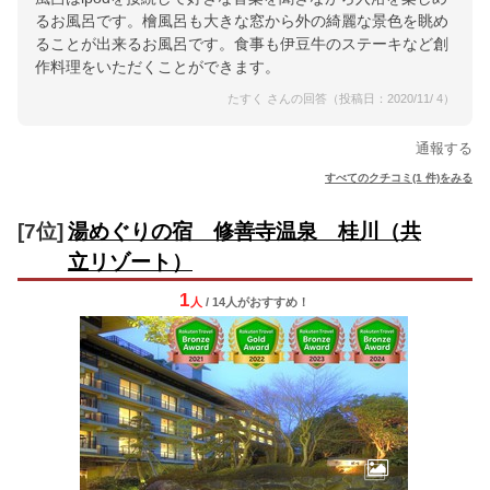
るお風呂です。檜風呂も大きな窓から外の綺麗な景色を眺め
ることが出来るお風呂です。食事も伊豆牛のステーキなど創
作料理をいただくことができます。
たすく さんの回答（投稿日：2020/11/ 4）
通報する
すべてのクチコミ(1 件)をみる
[7位]
湯めぐりの宿 修善寺温泉 桂川（共
立リゾート）
1
人
/ 14人
が
おすすめ！