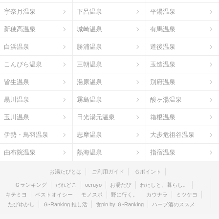
宇奈月温泉
下呂温泉
平湯温泉
新穂高温泉
城崎温泉
有馬温泉
白浜温泉
勝浦温泉
道後温泉
こんぴら温泉
三朝温泉
玉造温泉
皆生温泉
湯原温泉
別府温泉
黒川温泉
霧島温泉
酸ヶ湯温泉
玉川温泉
日光湯元温泉
箱根温泉
伊勢・鳥羽温泉
志摩温泉
大歩危祖谷温泉
由布院温泉
熱海温泉
指宿温泉
お湯たびとは
ご利用ガイド
Ｇポイント
Ｇランキング
だれどこ
ocruyo
お湯たび
わたしと、暮らし。
キテミヨ
ベストオイシー
モノスポ
野に行く。
カウナラ
ミツケヨ
たびゆかし
Ｇ-Ranking 推し活
食pin by Ｇ-Ranking
ハーブ酒のススメ