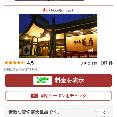
4
人
/ 14人
が
おすすめ！
4.5
187 件
クチコミ数 :
静岡県伊豆市修善寺874-1
地図
料金を表示
割引クーポンをチェック
素敵な貸切露天風呂です。
0