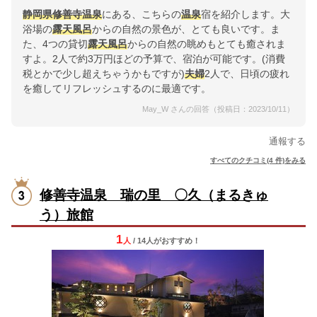
静岡県
修善寺
温泉
にある、こちらの
温泉
宿を紹介します。大
浴場の
露天風呂
からの自然の景色が、とても良いです。ま
た、4つの貸切
露天風呂
からの自然の眺めもとても癒されま
すよ。2人で約3万円ほどの予算で、宿泊が可能です。(消費
税とかで少し超えちゃうかもですが)
夫婦
2人で、日頃の疲れ
を癒してリフレッシュするのに最適です。
May_W さんの回答（投稿日：2023/10/11）
通報する
すべてのクチコミ(4 件)をみる
修善寺温泉 瑞の里 〇久（まるきゅ
う）旅館
1
人
/ 14人
が
おすすめ！