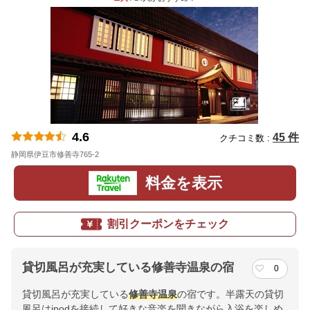
4.6
45 件
クチコミ数 :
静岡県伊豆市修善寺765-2
地図
料金を表示
割引クーポンをチェック
貸切風呂が充実している修善寺温泉の宿
0
貸切風呂が充実している
修善寺
温泉
の宿です。半露天の貸切
風呂はipodを接続して好きな音楽を聞きながら入浴を楽しめ