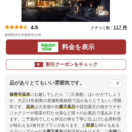
4.5
117 件
クチコミ数 :
静岡県伊豆市修善寺1146
地図
料金を表示
割引クーポンをチェック
品がありとてもいい雰囲気です。
0
修善寺
温泉
にお越しでしたら「〇久旅館」はいかがでしょう
か。大正11年創業の老舗和風旅館で品がありとてもいい雰囲
気です。
温泉
は大浴場や岩
露天風呂
や貸切露天の他サウナや
ジャグジーや寝湯や打たせ湯など様々のお風呂で湯あみでき
ます。ご予算内でしたら伊豆の幸を丁寧に仕上げた会席料理
が味わえる2食付きプランがあります。お
部屋
も80㎡もある
ラグジュアリーな半
露天風呂
付和洋室があります。ご
夫婦
で