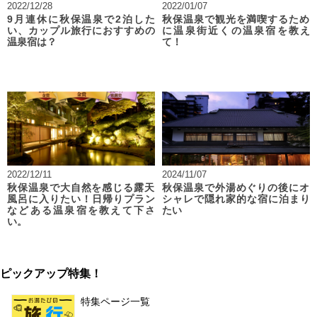
2022/12/28
2022/01/07
9月連休に秋保温泉で2泊した
秋保温泉で観光を満喫するため
い、カップル旅行におすすめの
に温泉街近くの温泉宿を教え
温泉宿は？
て！
2022/12/11
2024/11/07
秋保温泉で大自然を感じる露天
秋保温泉で外湯めぐりの後にオ
風呂に入りたい！日帰りプラン
シャレで隠れ家的な宿に泊まり
などある温泉宿を教えて下さ
たい
い。
ピックアップ特集！
特集ページ一覧