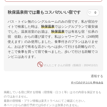
秋保温泉街では最もコスパのいい宿です
0
バス・トイレ無のシングルルームのみの宿です。私が宿泊サ
イトで検索した時は、
秋保温泉
ではシングルプランで最安値
でした。温泉浴室のお湯は、
秋保温泉
では有名な宿「伝承の
宿 佐勘」からの運び湯です。私はシャワーブース（24時間
使えます）のみ使用しました。食事付きのプランはありませ
ん。おはぎで有名な店さいちへは歩いて行ける距離なので、
そこで食事を買って宿で食べました。歩いて行ける距離でコ
ンビニはあります。
ずんたこす さんの回答（投稿日：2024/11/12）
通報する
すべてのクチコミ(1 件)をみる
掲載している宿に関する情報（宿情報・口コミ等）はその内容を保証するも
のではありません。
最新の宿情報・プラン情報は楽天トラベルにてご確認ください。
本ページからの旅行予約ではGポイントは加算されません。