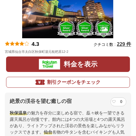
4.3
229 件
クチコミ数 :
宮城県仙台市太白区秋保町湯元枇杷原12-2
地図
料金を表示
割引クーポンをチェック
絶景の渓谷を望む癒しの宿
0
秋保温泉
の魅力を存分に楽しめる宿で、磊々峡を一望できる
露天風呂が自慢です。館内には4つの大浴場と4つの露天風呂
があり、ライトアップされた渓谷の景色を楽しみながらリラ
ックスできます。
仙台
名物の牛タンを含むバイキングも人気