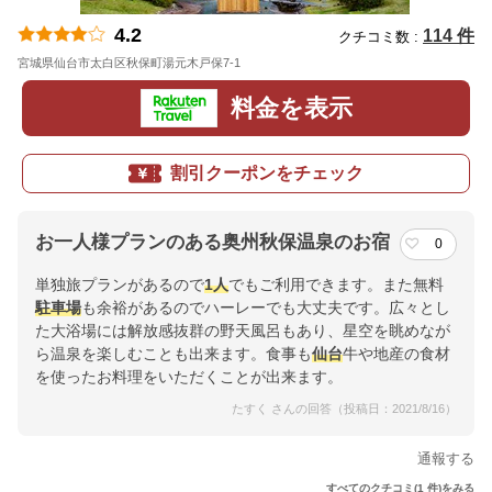
4.2
114 件
クチコミ数 :
宮城県仙台市太白区秋保町湯元木戸保7-1
地図
料金を表示
割引クーポンをチェック
お一人様プランのある奥州秋保温泉のお宿
0
単独旅プランがあるので
1人
でもご利用できます。また無料
駐車場
も余裕があるのでハーレーでも大丈夫です。広々とし
た大浴場には解放感抜群の野天風呂もあり、星空を眺めなが
ら温泉を楽しむことも出来ます。食事も
仙台
牛や地産の食材
を使ったお料理をいただくことが出来ます。
たすく さんの回答（投稿日：2021/8/16）
通報する
すべてのクチコミ(1 件)をみる