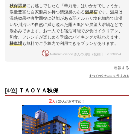
秋保温泉
にお越しでしたら「華乃湯」はいかがでしょうか。
湯量豊富な自家源泉を持つ清潔感のある
温泉宿
です。温泉は
温熱効果や疲労回復に効能がある弱アルカリ塩化物泉で山沿
いや川沿いの自然に満ち溢れた露天風呂や展望大浴場などで
湯あみできます。お一人でも宿泊可能で夕食はイタリアン、
和食、フレンチが楽しめる季節のバイキングが味わえます。
駐車場
も無料でご予算内で利用できるプランがあります。
Natural Science さんの回答（投稿日：2023/9/24）
通報する
すべてのクチコミ(3 件)をみる
[4位]
ＴＡＯＹＡ秋保
2
人
/ 20人
が
おすすめ！