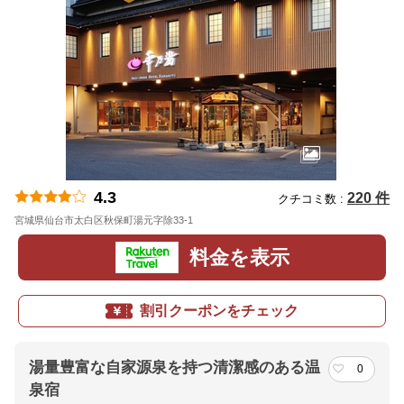
4.3
220 件
クチコミ数 :
宮城県仙台市太白区秋保町湯元字除33-1
地図
料金を表示
割引クーポンをチェック
湯量豊富な自家源泉を持つ清潔感のある温
0
泉宿