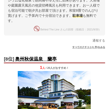
シウム塩化物泉で筋肉痛や冷え性に効果があります。大浴場
や庭園露天風呂の他貸切樽風呂も利用できます。お一人様で
も宿泊可能で朝夕共お部屋で頂けます。和室8畳でのんびり
寛げます。ご予算内で十分宿泊できます。
駐車場
も無料で
す。
Behind The Line さんの回答（投稿日：2021/9/30）
通報する
すべてのクチコミ(1 件)をみる
[8位]
奥州秋保温泉 蘭亭
1
人
/ 20人
が
おすすめ！