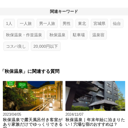
関連キーワード
1人
一人旅
男一人旅
男性
東北
宮城県
仙台
秋保温泉・作並温泉
秋保温泉
駐車場
温泉宿
コスパ良し
20,000円以下
「秋保温泉」に関連する質問
2023/04/05
2024/11/07
秋保温泉で露天風呂付き客室が
秋保温泉｜年末年始に泊まりた
あり家族だけでゆっくりできる
い！穴場な宿のおすすめは？