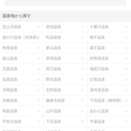
温泉地から探す
定山渓温泉
登別温泉
十勝川温泉
湯の川温泉（北海道）
乳頭温泉
鳴子温泉
秋保温泉
東山温泉
蔵王温泉
銀山温泉
草津温泉
伊香保温泉
万座温泉
四万温泉
鬼怒川温泉
塩原温泉
野沢温泉
白骨温泉
月岡温泉
石和温泉
湯河原温泉
伊東温泉
修善寺温泉
下田温泉（静岡県）
和倉温泉
山中温泉
あわら温泉
宇奈月温泉
下呂温泉
平湯温泉