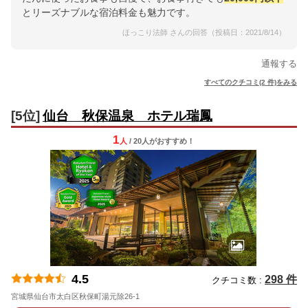
とリーズナブルな宿泊料金も魅力です。
ほっこり法師 さんの回答（投稿日：2021/8/14）
通報する
すべてのクチコミ(2 件)をみる
[5位]
仙台 秋保温泉 ホテル瑞鳳
1
人
/ 20人
が
おすすめ！
4.5
298 件
クチコミ数 :
宮城県仙台市太白区秋保町湯元除26-1
地図