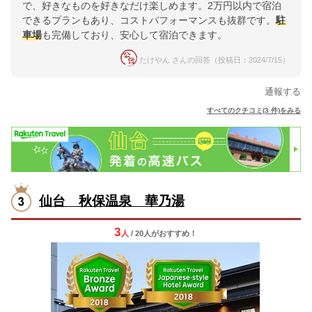
で、好きなものを好きなだけ楽しめます。2万円以内で宿泊
できるプランもあり、コストパフォーマンスも抜群です。
駐
車場
も完備しており、安心して宿泊できます。
たけやん さんの回答（投稿日：2024/7/15）
通報する
すべてのクチコミ(3 件)をみる
仙台 秋保温泉 華乃湯
3
人
/ 20人
が
おすすめ！