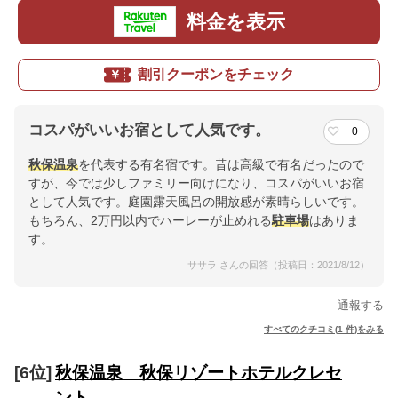
料金を表示
割引クーポンをチェック
コスパがいいお宿として人気です。
0
秋保温泉
を代表する有名宿です。昔は高級で有名だったので
すが、今では少しファミリー向けになり、コスパがいいお宿
として人気です。庭園露天風呂の開放感が素晴らしいです。
もちろん、2万円以内でハーレーが止めれる
駐車場
はありま
す。
ササラ さんの回答（投稿日：2021/8/12）
通報する
すべてのクチコミ(1 件)をみる
[6位]
秋保温泉 秋保リゾートホテルクレセ
ント