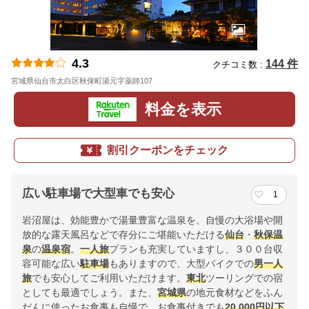
4.3
144 件
クチコミ数 :
宮城県仙台市太白区秋保町湯元字薬師107
地図
料金を表示
割引クーポンをチェック
広い駐車場で大型車でも安心
1
岩沼屋は、効能豊かで湯量豊富な温泉を、自慢の大浴場や開
放的な露天風呂などで存分にご堪能いただける
仙台
・
秋保温
泉
の
温泉宿
。
一人旅
プランも充実していますし、３００台収
容可能な広い
駐車場
もありますので、大型バイクでの
男一人
旅
でも安心してご利用いただけます。
東北
ツーリングでの宿
としても最適でしょう。また、
宮城県
の地元食材などをふん
だんに使ったお食事も自慢で、お食事付きでも
20,000円以下