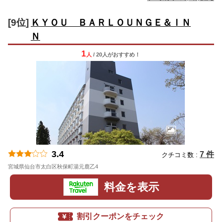
[9位]
ＫＹＯＵ ＢＡＲＬＯＵＮＧＥ＆ＩＮ
Ｎ
1
人
/ 20人
が
おすすめ！
3.4
7 件
クチコミ数 :
宮城県仙台市太白区秋保町湯元鹿乙4
地図
料金を表示
割引クーポンをチェック