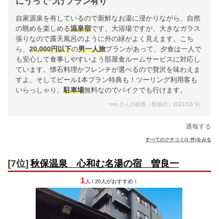
にうってつけプラン有り
自家源泉を有しているので新鮮なお湯に浸かりながら、自然
の眺めを楽しめる
温泉宿
です。大浴場ですが、大きなガラス
張りなので露天風呂のように外の緑がよく見えます。こち
ら、
20,000円以下
の
男一人旅
プランがあって、夕食は一人で
も安心して食事しやすいよう部屋食ルームサービスに対応し
ています。懐石料理かフレンチが選べるので贅沢を味わえま
すよ。そしてビール1本プラン特典も！ツーリング利用客も
いらっしゃり、
駐車場
無料なのでバイクでも行けます。
neo さんの回答（投稿日：2021/12/ 9）
通報する
すべてのクチコミ(1 件)をみる
[7位]
秋保温泉 心和む名湯の宿 曽良一
1
人
/ 20人
が
おすすめ！