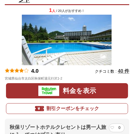
1
人
/ 20人
が
おすすめ！
4.0
40 件
クチコミ数 :
宮城県仙台市太白区秋保町湯元行沢1-2
地図
料金を表示
割引クーポンをチェック
秋保リゾートホテルクレセントは男一人旅
0