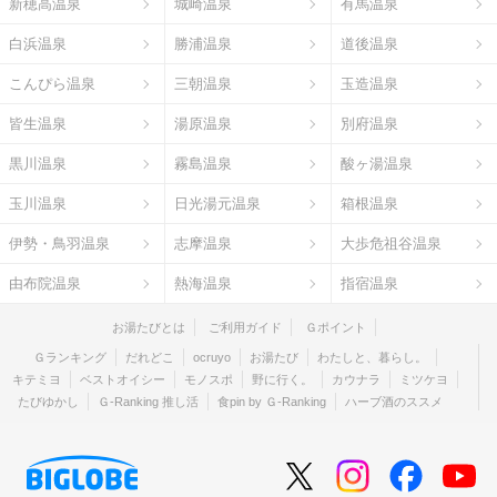
新穂高温泉
城崎温泉
有馬温泉
白浜温泉
勝浦温泉
道後温泉
こんぴら温泉
三朝温泉
玉造温泉
皆生温泉
湯原温泉
別府温泉
黒川温泉
霧島温泉
酸ヶ湯温泉
玉川温泉
日光湯元温泉
箱根温泉
伊勢・鳥羽温泉
志摩温泉
大歩危祖谷温泉
由布院温泉
熱海温泉
指宿温泉
お湯たびとは
ご利用ガイド
Ｇポイント
Ｇランキング
だれどこ
ocruyo
お湯たび
わたしと、暮らし。
キテミヨ
ベストオイシー
モノスポ
野に行く。
カウナラ
ミツケヨ
たびゆかし
Ｇ-Ranking 推し活
食pin by Ｇ-Ranking
ハーブ酒のススメ