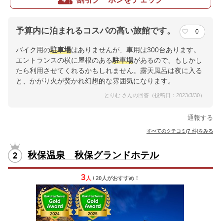
予算内に泊まれるコスパの高い旅館です。
0
バイク用の
駐車場
はありませんが、車用は300台あります。
エントランスの横に屋根のある
駐車場
があるので、もしかし
たら利用させてくれるかもしれません。露天風呂は夜に入る
と、かがり火が焚かれ幻想的な雰囲気になります。
とりむ さんの回答（投稿日：2023/3/30）
通報する
すべてのクチコミ(7 件)をみる
秋保温泉 秋保グランドホテル
3
人
/ 20人
が
おすすめ！