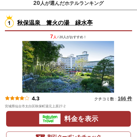
20
人が選んだホテルランキング
秋保温泉 篝火の湯 緑水亭
7
人
/ 20人
が
おすすめ！
4.3
166 件
クチコミ数 :
宮城県仙台市太白区秋保町湯元上原27-2
地図
料金を表示
割引クーポンをチェック