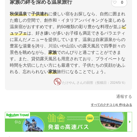
家族の絆を深める温泉旅行
0
秋保温泉
で
子供連れ
に優しい宿をお探しなら、自然に囲まれ
た癒しの空間で、創作和・イタリアンバイキングを楽しめる
温泉宿がおすすめです。約50種類の彩り豊かな料理が並ぶ
ビ
ュッフェ
は、好き嫌いが多いお子様も満足できるバラエティ
に富んだメニューを提供しています。温泉は自家源泉からの
豊富な湯量を誇り、川沿いや山沿いの露天風呂で四季折々の
景色を眺めながら、
家族
でのんびりと過ごすことができま
す。また、貸切露天風呂も用意されており、プライベートな
時間を大切にしたい方にも最適です。子供たちの笑顔があふ
れる、忘れられない
家族
旅行になることでしょう。
たけやん さんの回答（投稿日：2024/5/ 6）
通報する
すべてのクチコミ(6 件)をみる