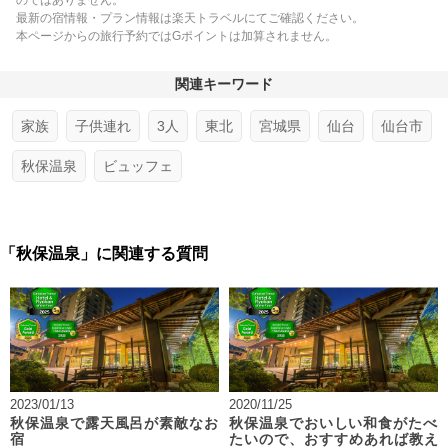
のではありません。
最新の宿情報・プラン情報は楽天トラベルにてご確認ください。
本ページからの旅行予約ではGポイントは加算されません。
関連キーワード
家族
子供連れ
3人
東北
宮城県
仙台
仙台市
秋保温泉
ビュッフェ
「秋保温泉」に関連する質問
2023/01/13
2020/11/25
秋保温泉で露天風呂が素敵なお
秋保温泉でおいしい和食がたべ
宿
たいので、おすすめあれば教え