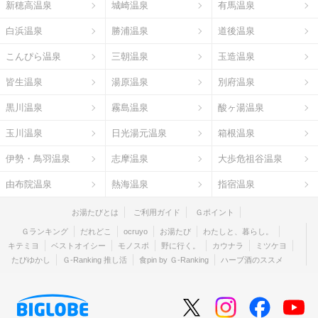
新穂高温泉
城崎温泉
有馬温泉
白浜温泉
勝浦温泉
道後温泉
こんぴら温泉
三朝温泉
玉造温泉
皆生温泉
湯原温泉
別府温泉
黒川温泉
霧島温泉
酸ヶ湯温泉
玉川温泉
日光湯元温泉
箱根温泉
伊勢・鳥羽温泉
志摩温泉
大歩危祖谷温泉
由布院温泉
熱海温泉
指宿温泉
お湯たびとは
ご利用ガイド
Ｇポイント
Ｇランキング
だれどこ
ocruyo
お湯たび
わたしと、暮らし。
キテミヨ
ベストオイシー
モノスポ
野に行く。
カウナラ
ミツケヨ
たびゆかし
Ｇ-Ranking 推し活
食pin by Ｇ-Ranking
ハーブ酒のススメ