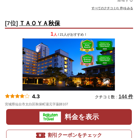
すべてのクチコミ(1 件)をみる
[7位]
ＴＡＯＹＡ秋保
1
人
/ 21人
が
おすすめ！
4.3
144 件
クチコミ数 :
宮城県仙台市太白区秋保町湯元字薬師107
地図
料金を表示
割引クーポンをチェック