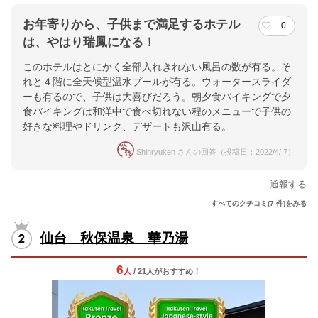
お年寄りから、子供まで満足するホテル
0
は、やはり瑞鳳になる！
このホテルはとにかく全部入れきれない風呂の数が有る。そ
れと４階に全天候型温水プールが有る。ウォータースライダ
ーも有るので、子供は大喜びだろう。朝夕食バイキングで夕
食バイキングは和洋中で食べ切れない程のメニューで子供の
好きな料理やドリンク、デザートも沢山有る。
Shinryuken さんの回答（投稿日：2022/4/ 7）
通報する
すべてのクチコミ(7 件)をみる
仙台 秋保温泉 華乃湯
6
人
/ 21人
が
おすすめ！