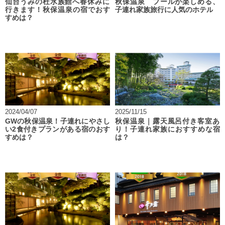
仙台うみの杜水族館へ春休みに
秋保温泉 プールが楽しめる、
行きます！秋保温泉の宿でおす
子連れ家族旅行に人気のホテル
すめは？
2024/04/07
2025/11/15
GWの秋保温泉！子連れにやさし
秋保温泉｜露天風呂付き客室あ
い2食付きプランがある宿のおす
り！子連れ家族におすすめな宿
すめは？
は？