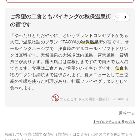
ご希望の二食ともバイキングの秋保温泉街
0
の宿です
「ゆったりとたおやかに」というブランドコンセプトがある
大江戸温泉物語のブランドTAOYAの
秋保温泉
街の宿です。オ
ールインクルーシブで、夕食時のアルコール・ソフトドリン
クは無料です。天然温泉の大浴場は内風呂・露天風呂・貸切
風呂があります。露天風呂は屋根付きですので雨天でも入浴
できます。食事は二食ともご希望のバイキングです。
仙台
名
物の牛タンも網焼きで提供されます。夏メニューとして三陸
産の牡蠣を使った料理があり、牡蠣フライやグラタンとして
食べれます。
ずんたこす さんの回答（投稿日：2024/6/ 6）
通報する
すべてのクチコミ(1 件)をみる
掲載している宿に関する情報（宿情報・口コミ等）はその内容を保証するも