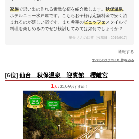
家族
で思い出の作れる素敵な宿を紹介致します。
秋保温泉
、
ホテルニュー水戸屋です。こちらお子様は定額料金で安く泊
まれるのが嬉しい宿です。また希望の
ビュッフェ
スタイルで
料理を楽しめるのでぜひ検討してみては如何でしょうか？
華金 さんの回答（投稿日：2019/6/17）
通報する
すべてのクチコミ(1 件)をみる
[6位]
仙台 秋保温泉 迎賓館 櫻離宮
1
人
/ 21人
が
おすすめ！