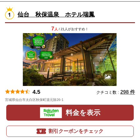
仙台 秋保温泉 ホテル瑞鳳
7
人
/ 21人
が
おすすめ！
4.5
298 件
クチコミ数 :
宮城県仙台市太白区秋保町湯元除26-1
地図
料金を表示
割引クーポンをチェック