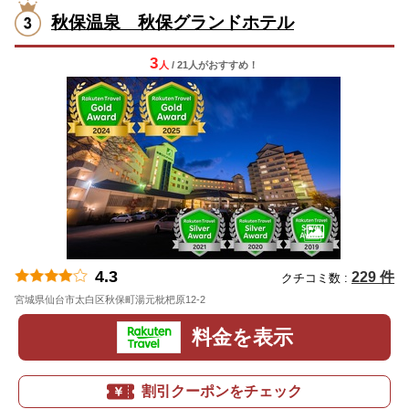
秋保温泉 秋保グランドホテル
3
人
/ 21人
が
おすすめ！
4.3
229 件
クチコミ数 :
宮城県仙台市太白区秋保町湯元枇杷原12-2
地図
料金を表示
割引クーポンをチェック