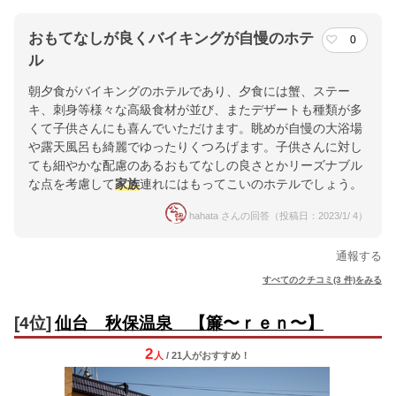
おもてなしが良くバイキングが自慢のホテ
0
ル
朝夕食がバイキングのホテルであり、夕食には蟹、ステー
キ、刺身等様々な高級食材が並び、またデザートも種類が多
くて子供さんにも喜んでいただけます。眺めが自慢の大浴場
や露天風呂も綺麗でゆったりくつろげます。子供さんに対し
ても細やかな配慮のあるおもてなしの良さとかリーズナブル
な点を考慮して
家族
連れにはもってこいのホテルでしょう。
hahata さんの回答（投稿日：2023/1/ 4）
通報する
すべてのクチコミ(3 件)をみる
[4位]
仙台 秋保温泉 【簾〜ｒｅｎ〜】
2
人
/ 21人
が
おすすめ！