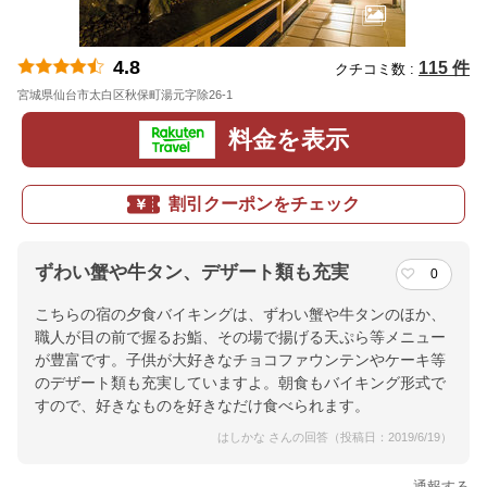
4.8
115 件
クチコミ数 :
宮城県仙台市太白区秋保町湯元字除26-1
地図
料金を表示
割引クーポンをチェック
ずわい蟹や牛タン、デザート類も充実
0
こちらの宿の夕食バイキングは、ずわい蟹や牛タンのほか、
職人が目の前で握るお鮨、その場で揚げる天ぷら等メニュー
が豊富です。子供が大好きなチョコファウンテンやケーキ等
のデザート類も充実していますよ。朝食もバイキング形式で
すので、好きなものを好きなだけ食べられます。
はしかな さんの回答（投稿日：2019/6/19）
通報する