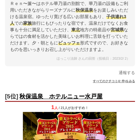
Ｒｅｎ〜簾〜はホテル華乃湯の別館で、華乃湯の設備もご利
用いただきながらリーズナブルに
秋保温泉
をお楽しみいただ
ける温泉宿。ゆったり寛げる広いお部屋もあり、
子供連れ
3
人
での
家族
旅行にもぴったりな宿です。温泉だけでなくお食
事も十分に満足していただけ、
東北
地方の特産品や
宮城県
な
らではの食材を活かした美味しいお料理に舌鼓を打っていた
だけます。夕・朝ともに
ビュッフェ
形式ですので、お好きな
ものを思いっきりお召し上がりいただけますよ。
ほっこり法師 さんの回答（投稿日：2023/2/ 2）
通報する
すべてのクチコミ(2 件)をみる
[5位]
秋保温泉 ホテルニュー水戸屋
1
人
/ 21人
が
おすすめ！