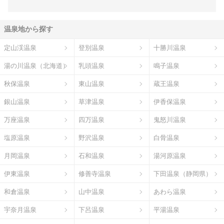
温泉地から探す
定山渓温泉
登別温泉
十勝川温泉
湯の川温泉（北海道）
乳頭温泉
鳴子温泉
秋保温泉
東山温泉
蔵王温泉
銀山温泉
草津温泉
伊香保温泉
万座温泉
四万温泉
鬼怒川温泉
塩原温泉
野沢温泉
白骨温泉
月岡温泉
石和温泉
湯河原温泉
伊東温泉
修善寺温泉
下田温泉（静岡県）
和倉温泉
山中温泉
あわら温泉
宇奈月温泉
下呂温泉
平湯温泉