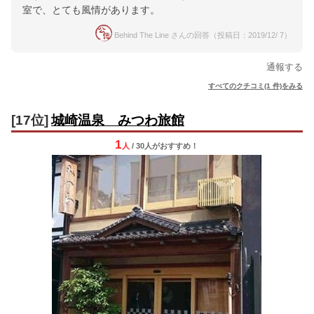
室で、とても風情があります。
Behind The Line さんの回答（投稿日：2019/12/ 7）
通報する
すべてのクチコミ(1 件)をみる
[17位]
城崎温泉 みつわ旅館
1
人
/ 30人
が
おすすめ！