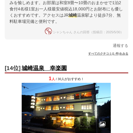
みを愉しめます。お部屋は和室8畳〜10畳のおまかせで1泊2
食付4名様1室お一人様最安値税込18,000円とお財布にも優し
くおすすめです。アクセスはJR
城崎
温泉駅より徒歩7分、無
料駐車場完備と便利です。
シャンちゃん さんの回答（投稿日：2025/5/30）
通報する
すべてのクチコミ(1 件)をみる
[14位]
城崎温泉 幸楽園
1
人
/ 30人
が
おすすめ！