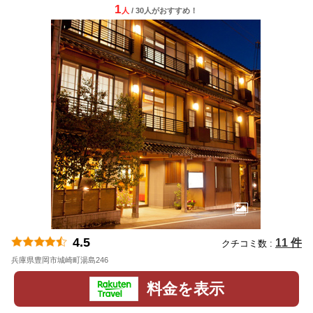
1
人
/ 30人
が
おすすめ！
4.5
11 件
クチコミ数 :
兵庫県豊岡市城崎町湯島246
地図
料金を表示