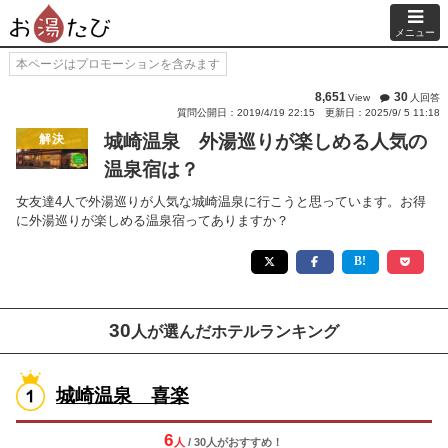
メニュー
本ページはプロモーションを含みます
8,651
30
View
人回答
質問公開日：2019/4/19 22:15
更新日：2025/9/ 5 11:18
城崎温泉 外湯巡りが楽しめる人気の
解決
温泉宿は？
女友達4人で外湯巡りが人気な城崎温泉に行こうと思っています。お得
に外湯巡りが楽しめる温泉宿ってありますか？
30
人が選んだホテルランキング
城崎温泉 喜楽
6
人
/ 30人
が
おすすめ！