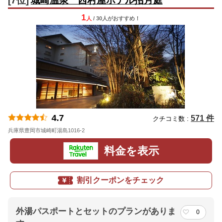
[7位]
城崎温泉 西村屋ホテル招月庭
1
人
/ 30人
が
おすすめ！
4.7
571 件
クチコミ数 :
兵庫県豊岡市城崎町湯島1016-2
地図
料金を表示
割引クーポンをチェック
外湯パスポートとセットのプランがありま
0