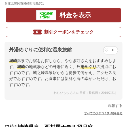
兵庫県豊岡市城崎町湯島701
地図
料金を表示
割引クーポンをチェック
外湯めぐりに便利な温泉旅館
0
城崎
温泉でお宿をお探しなら、やなぎ荘さんをおすすめしま
す。
城崎
の地蔵湯などの外湯に近く、外
湯めぐり
の拠点にお
すすめです。城之崎温泉駅からも徒歩で向かえ、アクセス良
好でおすすめです。お食事には新鮮な海の幸がいただけ、お
すすめです。
わらびもち さんの回答（投稿日：2019/7/21）
通報する
すべてのクチコミ(1 件)をみる