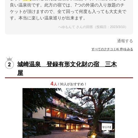
良い温泉街です。此方の宿では、7つの外湯の入り放題のチ
ケットが頂けますので、全て回って何度も入っても大丈夫で
す。本当に楽しい温泉巡りが出来ます。
へゆもんて さんの回答（投稿日：2023/3/10）
通報する
すべてのクチコミ(6 件)をみる
城崎温泉 登録有形文化財の宿 三木
屋
4
人
/ 30人
が
おすすめ！