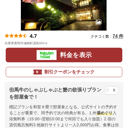
4.7
74 件
クチコミ数 :
兵庫県豊岡市城崎町湯島503-6
地図
料金を表示
割引クーポンをチェック
但馬牛のしゃぶしゃぶと蟹の欲張りプラン
0
を部屋食で！
標記プランを和室８畳で部屋食となる。公式サイトの予約す
ることが重要で、同予約で次の特典が有る。1.外
湯めぐり
入
浴無料券（15:00~翌朝10:00まで何回でも入り放題）2.宿の
貸切風呂無料3.他旅行サイトより一人2,000円お得。食事は但