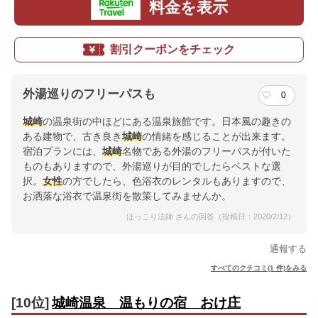
料金を表示
割引クーポンをチェック
外湯巡りのフリーパスも
0
城崎
の温泉街の中ほどにある温泉旅館です。日本風の趣きの
ある建物で、古き良き
城崎
の情緒を感じることが出来ます。
宿泊プランには、
城崎
名物である外湯のフリーパスが付いた
ものもありますので、外湯巡りが目的でしたらベストな選
択。
女性
の方でしたら、色浴衣のレンタルもありますので、
お洒落な浴衣で温泉街を散策してみませんか。
ほっこり法師 さんの回答（投稿日：2020/2/12）
通報する
すべてのクチコミ(1 件)をみる
[10位]
城崎温泉 温もりの宿 おけ庄