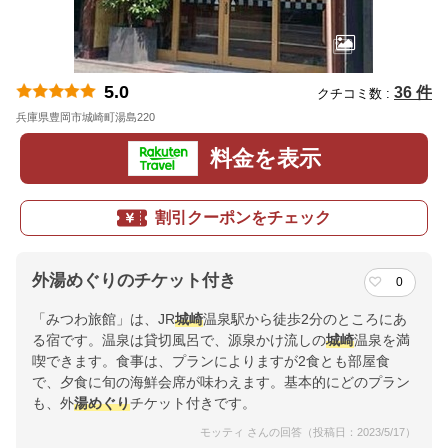
5.0
36 件
クチコミ数 :
兵庫県豊岡市城崎町湯島220
地図
料金を表示
割引クーポンをチェック
外湯めぐりのチケット付き
0
「みつわ旅館」は、JR
城崎
温泉駅から徒歩2分のところにあ
る宿です。温泉は貸切風呂で、源泉かけ流しの
城崎
温泉を満
喫できます。食事は、プランによりますが2食とも部屋食
で、夕食に旬の海鮮会席が味わえます。基本的にどのプラン
も、外
湯めぐり
チケット付きです。
モッティ さんの回答（投稿日：2023/5/17）