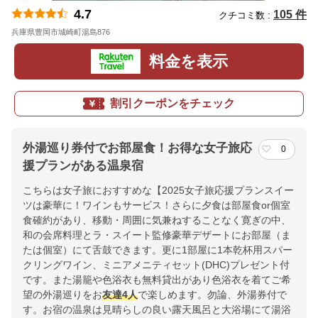
4.7
105 件
クチコミ数 :
兵庫県豊岡市城崎町湯島876
地図
料金を表示
割引クーポンをチェック
外湯巡り券付でお部屋食！お得な女子旅応
0
援プランがある温泉宿
こちらは女子旅におすすめな【2025女子旅応援プランスイー
ツは豪華に！ワインもサービス！さらに夕食は部屋食or個室
食確約があり、移動・周囲に気兼ねすることなく寛ぎの中、
和の会席料理とラ・スイート監修豪華デザートにお部屋（ま
たは個室）にて舌鼓できます。更に1部屋に1本乾杯用スパー
クリングワイン、ミニアメニティセット(DHC)プレゼント付
です。また湯籠や色浴衣も無料貸出があり色浴衣を着てご希
望の外湯巡りをお
友達
4人
で楽しめます。勿論、外湯券付で
す。お宿の温泉は見晴らしの良い露天風呂と大浴場にて湯浴