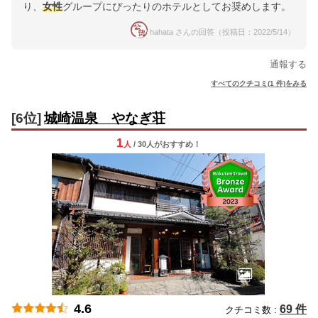
り、
女性
グループにぴったりのホテルとしてお奨めします。
hahata さんの回答（投稿日：2022/5/14）
通報する
すべてのクチコミ(1 件)をみる
[6位]
城崎温泉 やなぎ荘
1
人
/ 30人
が
おすすめ！
4.6
69 件
クチコミ数 :