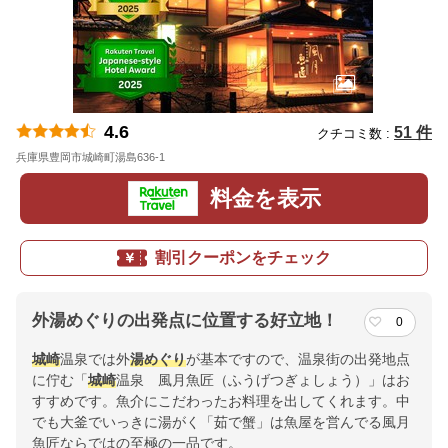
4.6
51 件
クチコミ数 :
兵庫県豊岡市城崎町湯島636-1
地図
料金を表示
割引クーポンをチェック
外湯めぐりの出発点に位置する好立地！
0
城崎
温泉では外
湯めぐり
が基本ですので、温泉街の出発地点
に佇む「
城崎
温泉 風月魚匠（ふうげつぎょしょう）」はお
すすめです。魚介にこだわったお料理を出してくれます。中
でも大釜でいっきに湯がく「茹で蟹」は魚屋を営んでる風月
魚匠ならではの至極の一品です。