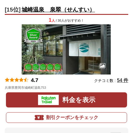
[15位]
城崎温泉 泉翠（せんすい）
1
人
/ 30人
が
おすすめ！
4.7
54 件
クチコミ数 :
兵庫県豊岡市城崎町湯島753
地図
料金を表示
割引クーポンをチェック