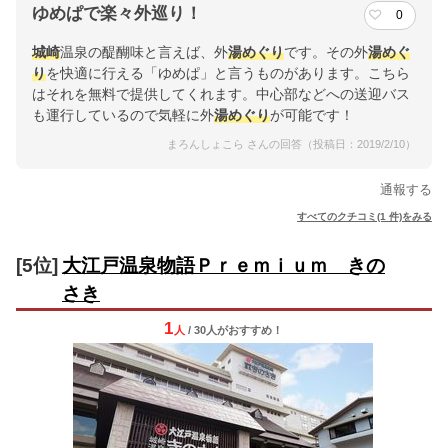
ゆめぱで楽々外巡り！
0
城崎
温泉の醍醐味と言えば、外
湯めぐり
です。その外
湯めぐ
り
を快適に行える「ゆめぱ」と言うものがあります。こちら
はそれを無料で提供してくれます。中心部などへの送迎バス
も運行しているので気軽に外
湯めぐり
が可能です！
まろんしょこら さんの回答（投稿日：2019/2/10）
通報する
すべてのクチコミ(1 件)をみる
[5位]
大江戸温泉物語Ｐｒｅｍｉｕｍ きの
さき
1
人
/ 30人
が
おすすめ！