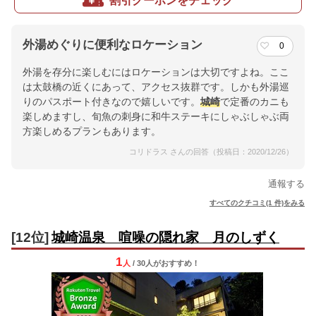
割引クーポンをチェック
外湯めぐりに便利なロケーション
0
外湯を存分に楽しむにはロケーションは大切ですよね。ここ
は太鼓橋の近くにあって、アクセス抜群です。しかも外湯巡
りのパスポート付きなので嬉しいです。
城崎
で定番のカニも
楽しめますし、旬魚の刺身に和牛ステーキにしゃぶしゃぶ両
方楽しめるプランもあります。
コリドラス さんの回答（投稿日：2020/12/26）
通報する
すべてのクチコミ(1 件)をみる
[12位]
城崎温泉 喧噪の隠れ家 月のしずく
1
人
/ 30人
が
おすすめ！