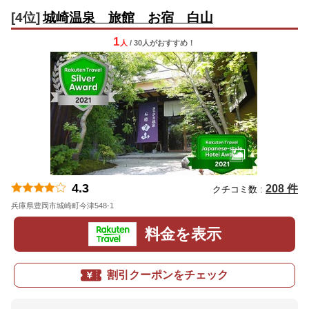
[4位]
城崎温泉 旅館 お宿 白山
1
人
/ 30人
が
おすすめ！
4.3
208 件
クチコミ数 :
兵庫県豊岡市城崎町今津548-1
地図
料金を表示
割引クーポンをチェック