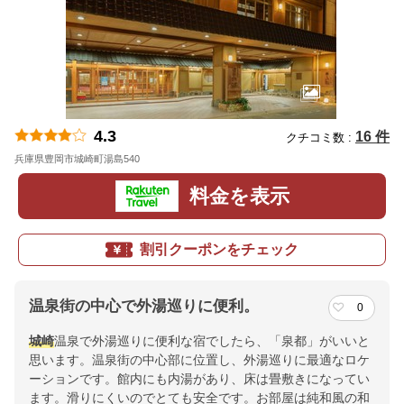
4.3
16 件
クチコミ数 :
兵庫県豊岡市城崎町湯島540
地図
料金を表示
割引クーポンをチェック
温泉街の中心で外湯巡りに便利。
0
城崎
温泉で外湯巡りに便利な宿でしたら、「泉都」がいいと
思います。温泉街の中心部に位置し、外湯巡りに最適なロケ
ーションです。館内にも内湯があり、床は畳敷きになってい
ます。滑りにくいのでとても安全です。お部屋は純和風の和