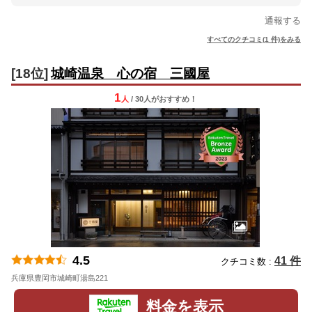
通報する
すべてのクチコミ(1 件)をみる
[18位]
城崎温泉 心の宿 三國屋
1
人
/ 30人
が
おすすめ！
4.5
41 件
クチコミ数 :
兵庫県豊岡市城崎町湯島221
地図
料金を表示