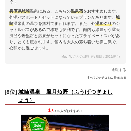
す。
兵庫県
城崎
温泉にある、こちらの
温泉宿
をおすすめします。
外湯パスポートとセットになっているプランがあります。
城
崎
温泉街の温泉を無料でまわれます。また、外
湯めぐり
のシ
ャトルバスがあるので移動も便利です。館内も緑豊かな露天
風呂や岩盤浴と温泉がセットになったプライベートスパがあ
り、とても癒されます。館内も大人の落ち着いた雰囲気で、
心静かに過ごせます。
May_W さんの回答（投稿日：2023/9/ 4）
通報する
すべてのクチコミ(1 件)をみる
[8位]
城崎温泉 風月魚匠（ふうげつぎょし
ょう）
1
人
/ 30人
が
おすすめ！