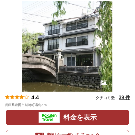
4.4
39 件
クチコミ数 :
兵庫県豊岡市城崎町湯島274
地図
料金を表示