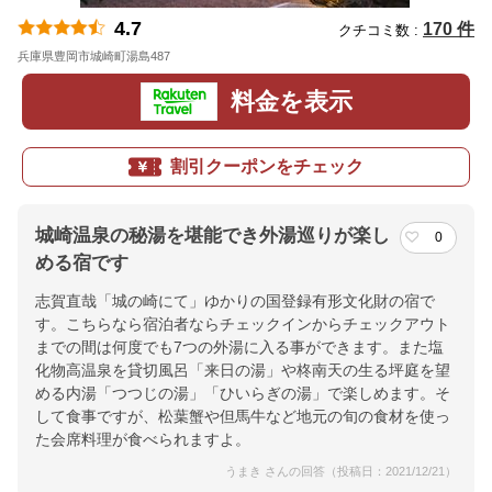
4.7
170 件
クチコミ数 :
兵庫県豊岡市城崎町湯島487
地図
料金を表示
割引クーポンをチェック
城崎温泉の秘湯を堪能でき外湯巡りが楽し
0
める宿です
志賀直哉「城の崎にて」ゆかりの国登録有形文化財の宿で
す。こちらなら宿泊者ならチェックインからチェックアウト
までの間は何度でも7つの外湯に入る事ができます。また塩
化物高温泉を貸切風呂「来日の湯」や柊南天の生る坪庭を望
める内湯「つつじの湯」「ひいらぎの湯」で楽しめます。そ
して食事ですが、松葉蟹や但馬牛など地元の旬の食材を使っ
た会席料理が食べられますよ。
うまき さんの回答（投稿日：2021/12/21）