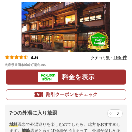
4.6
195 件
クチコミ数 :
兵庫県豊岡市城崎町湯島495
地図
料金を表示
割引クーポンをチェック
7つの外湯に入り放題
0
城崎
温泉で外湯巡りを楽しむのでしたら、此方をおすすめし
ます。
城崎
温泉と言えば秘湯が沢山あって、外湯が楽しめる