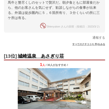
馬牛と蟹尽くしのセットで贅沢だ。朝夕食ともに部屋食だか
ら、他のお客さんを気にせず、歓談しながらの食事が出来
る。外湯は徒歩圏内に５，６箇所有り、３分くらいの所に三
ケ所は有る。
Shinryuken さんの回答（投稿日：2023/3/ 2）
通報する
すべてのクチコミ(1 件)をみる
[13位]
城崎温泉 あさぎり荘
1
人
/ 30人
が
おすすめ！