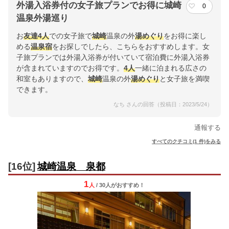
外湯入浴券付の女子旅プランでお得に城崎
0
温泉外湯巡り
お
友達
4人
での女子旅で
城崎
温泉の外
湯めぐり
をお得に楽し
める
温泉宿
をお探しでしたら、こちらをおすすめします。女
子旅プランでは外湯入浴券が付いていて宿泊費に外湯入浴券
が含まれていますのでお得です。
4人
一緒に泊まれる広さの
和室もありますので、
城崎
温泉の外
湯めぐり
と女子旅を満喫
できます。
なち さんの回答（投稿日：2023/5/24）
通報する
すべてのクチコミ(1 件)をみる
[16位]
城崎温泉 泉都
1
人
/ 30人
が
おすすめ！