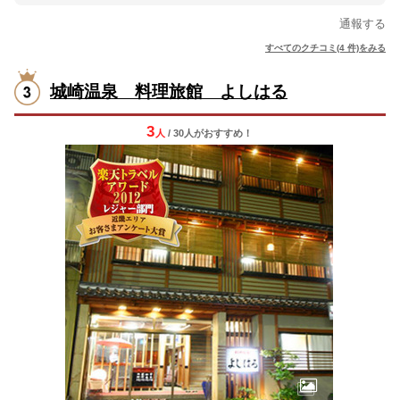
通報する
すべてのクチコミ(4 件)をみる
城崎温泉 料理旅館 よしはる
3
人
/ 30人
が
おすすめ！