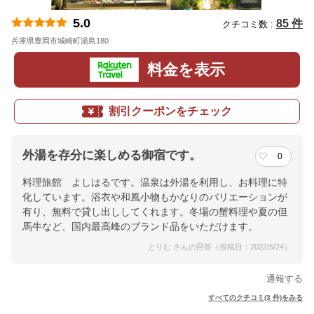
5.0
85 件
クチコミ数 :
兵庫県豊岡市城崎町湯島180
地図
料金を表示
割引クーポンをチェック
外湯を存分に楽しめる御宿です。
0
料理旅館 よしはるです。温泉は外湯を利用し、お料理に特
化しています。浴衣や和風小物もかなりのバリエーションが
有り、無料で貸し出ししてくれます。冬場の蟹料理や夏の但
馬牛など、国内最高峰のブランド品をいただけます。
とりむ さんの回答（投稿日：2022/5/24）
通報する
すべてのクチコミ(3 件)をみる