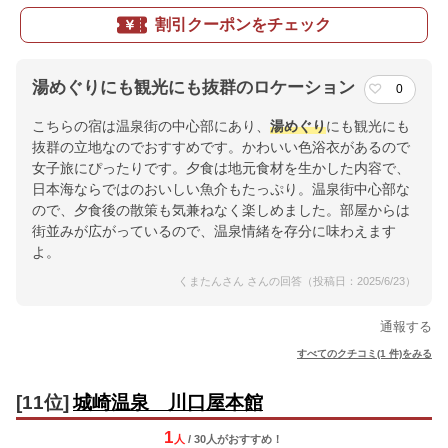
割引クーポンをチェック
湯めぐりにも観光にも抜群のロケーション
0
こちらの宿は温泉街の中心部にあり、
湯めぐり
にも観光にも
抜群の立地なのでおすすめです。かわいい色浴衣があるので
女子旅にぴったりです。夕食は地元食材を生かした内容で、
日本海ならではのおいしい魚介もたっぷり。温泉街中心部な
ので、夕食後の散策も気兼ねなく楽しめました。部屋からは
街並みが広がっているので、温泉情緒を存分に味わえます
よ。
くまたんさん さんの回答（投稿日：2025/6/23）
通報する
すべてのクチコミ(1 件)をみる
[11位]
城崎温泉 川口屋本館
1
人
/ 30人
が
おすすめ！