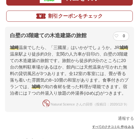
割引クーポンをチェック
白壁の3階建ての木造建築の旅館
0
城崎
温泉でしたら、「三國屋」はいかがでしょうか。JR
城崎
温泉駅より徒歩約3分、玄関の人力車が目印の、白壁の3階建
ての木造建築の旅館です。旅館から徒歩約3分のところに20
台の無料駐車場があるほか、館内には天然温泉が引かれた無
料の貸切風呂が3つあります。全12室の客室には、畳が香る
落ち着いた雰囲気の8~10畳の和室があります。食事付きのプ
ランでは、
城崎
の旬の食材を使った料理が堪能できます。宿
泊者には７つの外湯入り放題の外湯券(ゆめぱ)がつきます。
Natural Science さんの回答（投稿日：2020/12/ 9）
通報する
すべてのクチコミ(1 件)をみる