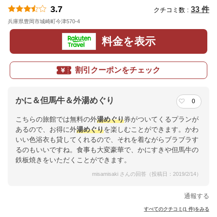
3.7
33 件
クチコミ数 :
兵庫県豊岡市城崎町今津570-4
地図
料金を表示
割引クーポンをチェック
かに＆但馬牛＆外湯めぐり
0
こちらの旅館では無料の外
湯めぐり
券がついてくるプランが
あるので、お得に外
湯めぐり
を楽しむことができます。かわ
いい色浴衣も貸してくれるので、それを着ながらブラブラす
るのもいいですね。食事も大変豪華で、かにすきや但馬牛の
鉄板焼きをいただくことができます。
misamisaki さんの回答（投稿日：2019/2/14）
通報する
すべてのクチコミ(1 件)をみる