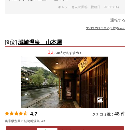
キャシー さんの回答（投稿日：2019/2/14）
通報する
すべてのクチコミ(1 件)をみる
[9位]
城崎温泉 山本屋
1
人
/ 30人
が
おすすめ！
4.7
48 件
クチコミ数 :
兵庫県豊岡市城崎町湯島643
地図