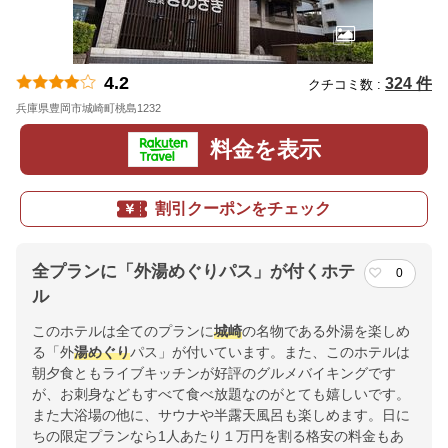
4.2
324 件
クチコミ数 :
兵庫県豊岡市城崎町桃島1232
地図
料金を表示
割引クーポンをチェック
全プランに「外湯めぐりパス」が付くホテ
0
ル
このホテルは全てのプランに
城崎
の名物である外湯を楽しめ
る「外
湯めぐり
パス」が付いています。また、このホテルは
朝夕食ともライブキッチンが好評のグルメバイキングです
が、お刺身などもすべて食べ放題なのがとても嬉しいです。
また大浴場の他に、サウナや半露天風呂も楽しめます。日に
ちの限定プランなら1人あたり１万円を割る格安の料金もあ