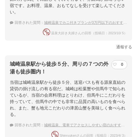
宿です。お料理、温泉、おもてなしを受けて楽しんでくださ
い。
回答された質問：
城崎温泉でカニ付きプランが3万円以下のおすすめ温泉宿は？
温泉大好き夫婦さんの回答（投稿日：2023/10/ 5）
通報する
城崎温泉駅から徒歩５分、周りの７つの外
0
湯も徒歩圏内！
当宿は城崎温泉駅から徒歩５分、送迎バスも有る源泉直結の
貸切の掛け流しの有る宿だ。城崎は松葉蟹や但馬牛で知られ
ているが、当宿の会席料理はとりわけ、但馬牛にこだわりを
持っていて、但馬牛の中でも非常に品質の高いものを食べら
れ、また、蟹も地元こだわりの津居山蟹を美味しく食べられ
る。
回答された質問：
城崎温泉、電車でアクセスしやすい宿のおすすめは？
Shinryukenさんの回答（投稿日：2023/4/ 3）