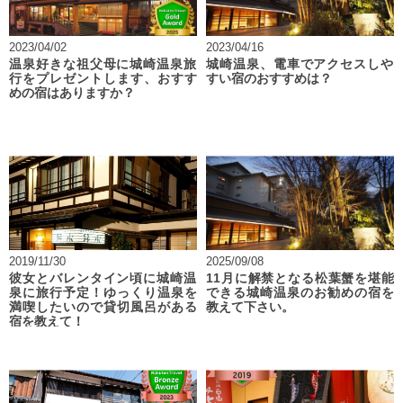
2023/04/02
2023/04/16
温泉好きな祖父母に城崎温泉旅
城崎温泉、電車でアクセスしや
行をプレゼントします、おすす
すい宿のおすすめは？
めの宿はありますか？
2019/11/30
2025/09/08
彼女とバレンタイン頃に城崎温
11月に解禁となる松葉蟹を堪能
泉に旅行予定！ゆっくり温泉を
できる城崎温泉のお勧めの宿を
満喫したいので貸切風呂がある
教えて下さい。
宿を教えて！