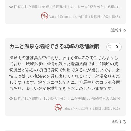
回答された質問：
夫婦で兵庫旅行！カニを一人1杯食べられる宿のおすすめは？
Natural Scienceさんの回答（投稿日：2024/10/ 8）
通報する
カニと温泉を堪能できる城崎の老舗旅館
0
温泉街のほぼ真ん中にあり、わずか6室のみでこじんまりし
ており、城崎温泉の風情が残った老舗旅館です。2箇所の貸
切風呂があるのでほぼ貸切で利用できるのが嬉しいです。女
性には嬉しい色浴衣を貸し出してくれるので、外湯巡りも楽
しくなります。焼きガニや茹でカニ、但馬牛とのコラボ会席
もあり、楽しい夕食を堪能できるお奨めしたい旅館です。
回答された質問：
【50歳代女性】カニが美味しい城崎温泉の温泉宿
hahataさんの回答（投稿日：2024/9/12）
通報する