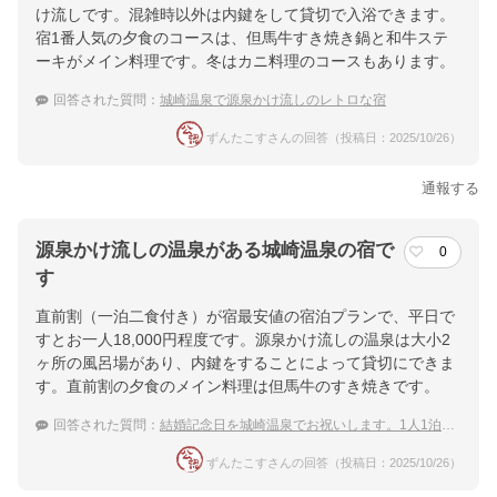
け流しです。混雑時以外は内鍵をして貸切で入浴できます。
提供：楽天トラベル
宿1番人気の夕食のコースは、但馬牛すき焼き鍋と和牛ステ
楽天トラベルで
ーキがメイン料理です。冬はカニ料理のコースもあります。
ホテル詳細を詳しく見る
回答された質問：
城崎温泉で源泉かけ流しのレトロな宿
ずんたこすさんの回答（投稿日：2025/10/26）
通報する
源泉かけ流しの温泉がある城崎温泉の宿で
0
す
直前割（一泊二食付き）が宿最安値の宿泊プランで、平日で
すとお一人18,000円程度です。源泉かけ流しの温泉は大小2
ヶ所の風呂場があり、内鍵をすることによって貸切にできま
す。直前割の夕食のメイン料理は但馬牛のすき焼きです。
回答された質問：
結婚記念日を城崎温泉でお祝いします。1人1泊2万円以内で源泉かけ流し温泉がある宿はありますか？
ずんたこすさんの回答（投稿日：2025/10/26）