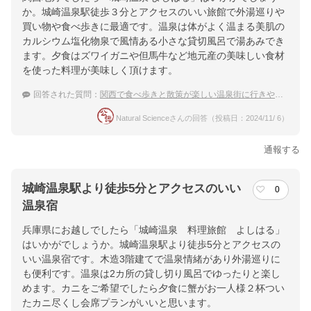
か。城崎温泉駅徒歩３分とアクセスのいい旅館で外湯巡りや
買い物や食べ歩きに最適です。温泉は体がよく温まる美肌の
カルシウム塩化物泉で風情ある小さな貸切風呂で湯あみでき
ます。夕食はズワイガニや但馬牛など地元産の美味しい食材
を使った料理が美味しく頂けます。
回答された質問：
関西で食べ歩きと散策が楽しい温泉街に行きやすい宿は？
Natural Scienceさんの回答（投稿日：2024/11/ 6）
通報する
城崎温泉駅より徒歩5分とアクセスのいい
0
温泉宿
兵庫県にお越しでしたら「城崎温泉 料理旅館 よしはる」
はいかがでしょうか。城崎温泉駅より徒歩5分とアクセスの
いい温泉宿です。木造3階建てで温泉情緒があり外湯巡りに
も便利です。温泉は2カ所の貸し切り風呂でゆったりと楽し
めます。カニをご希望でしたら夕食に蟹がお一人様２杯つい
たカニ尽くし会席プランがいいと思います。