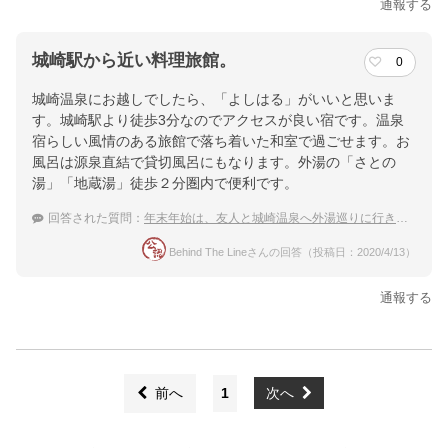
通報する
城崎駅から近い料理旅館。
0
城崎温泉にお越しでしたら、「よしはる」がいいと思いま
す。城崎駅より徒歩3分なのでアクセスが良い宿です。温泉
宿らしい風情のある旅館で落ち着いた和室で過ごせます。お
風呂は源泉直結で貸切風呂にもなります。外湯の「さとの
湯」「地蔵湯」徒歩２分圏内で便利です。
回答された質問：
年末年始は、友人と城崎温泉へ外湯巡りに行きたいです。おすすめのお宿を教えて下さい。
Behind The Lineさんの回答（投稿日：2020/4/13）
通報する
前へ
1
次へ