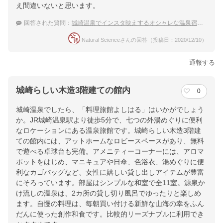
え間違いないと思います。
回答された質問：
城崎温泉でインスタ映えするオシャレな温泉宿は？
Natural Scienceさんの回答（投稿日：2020/12/10）
通報する
城崎らしい木造3階建ての館内
0
城崎温泉でしたら、「料理旅館よしはる」はいかがでしょう
か。JR城崎温泉駅より徒歩5分で、七つの外湯めぐりに便利
なロケーションにある温泉旅館です。城崎らしい木造3階建
ての館内には、アットホームなロビースペースがあり、無料
で遊べる卓球台も完備。アメニティーコーナーには、アロマ
ポットをはじめ、マニキュアや日傘、色浴衣、湯めぐりに便
利なカゴバッグなど、女性に嬉しい貸し出しアイテムが豊富
にそろっています。部屋はシンプルな和室で全11室。源泉か
け流しの温泉は、2カ所の貸し切り風呂でゆったりと楽しめ
ます。自慢の料理は、毎朝買い付ける新鮮な山海の幸をふん
だんに使った創作和食です。比較的リーズナブルに利用でき