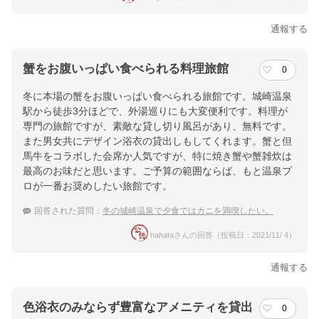
通報する
蟹をお腹いっぱい食べられる料理旅館
0
冬に本場の蟹をお腹いっぱい食べられる旅館です。城崎温泉
駅から徒歩3分ほどで、外湯巡りにも大変便利です。料理が
専門の旅館ですが、素敵な貸し切り風呂があり、無料です。
また男女共にデザイン浴衣の貸出しもしてくれます。蟹と但
馬牛をコラボした会席か人気ですが、特に焼き蟹や蟹雑炊は
最高のお味だと思います。ご予算の範囲ならば、もと温泉プ
ロが一番お奨めしたい旅館です。
回答された質問：
冬の城崎温泉で夕食ではカニを満喫したい。
hahataさんの回答（投稿日：2021/11/ 4）
通報する
色浴衣のみならず豊富なアメニティを貸出
0