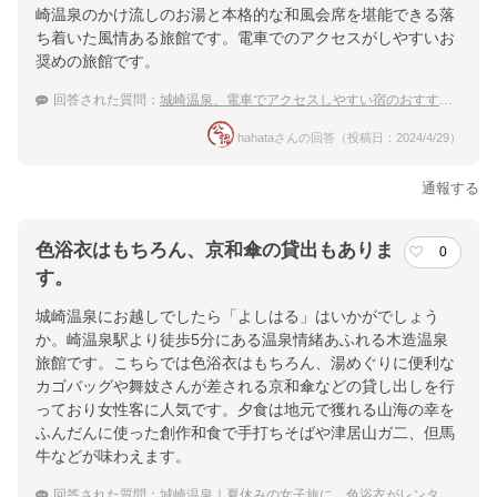
崎温泉のかけ流しのお湯と本格的な和風会席を堪能できる落
ち着いた風情ある旅館です。電車でのアクセスがしやすいお
奨めの旅館です。
回答された質問：
城崎温泉、電車でアクセスしやすい宿のおすすめは？
hahataさんの回答（投稿日：2024/4/29）
通報する
色浴衣はもちろん、京和傘の貸出もありま
0
す。
城崎温泉にお越しでしたら「よしはる」はいかがでしょう
か。崎温泉駅より徒歩5分にある温泉情緒あふれる木造温泉
旅館です。こちらでは色浴衣はもちろん、湯めぐりに便利な
カゴバッグや舞妓さんが差される京和傘などの貸し出しを行
っており女性客に人気です。夕食は地元で獲れる山海の幸を
ふんだんに使った創作和食で手打ちそばや津居山ガ二、但馬
牛などが味わえます。
回答された質問：
城崎温泉｜夏休みの女子旅に。色浴衣がレンタルできる温泉宿は？