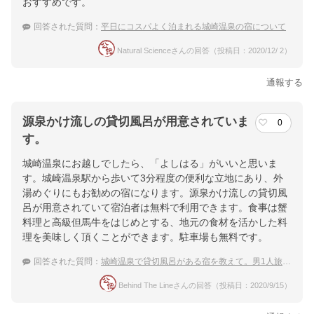
おすすめです。
回答された質問：
平日にコスパよく泊まれる城崎温泉の宿について
Natural Scienceさんの回答（投稿日：2020/12/ 2）
通報する
源泉かけ流しの貸切風呂が用意されていま
0
す。
城崎温泉にお越しでしたら、「よしはる」がいいと思いま
す。城崎温泉駅から歩いて3分程度の便利な立地にあり、外
湯めぐりにもお勧めの宿になります。源泉かけ流しの貸切風
呂が用意されていて宿泊者は無料で利用できます。食事は蟹
料理と高級但馬牛をはじめとする、地元の食材を活かした料
理を美味しく頂くことができます。駐車場も無料です。
回答された質問：
城崎温泉で貸切風呂がある宿を教えて。男1人旅、車で行きます。
Behind The Lineさんの回答（投稿日：2020/9/15）