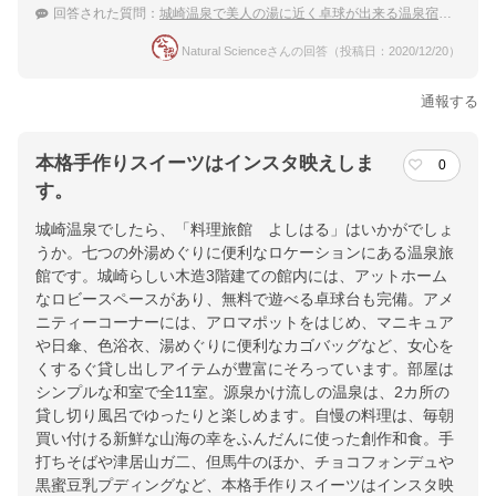
回答された質問：
城崎温泉で美人の湯に近く卓球が出来る温泉宿を教えて。
Natural Scienceさんの回答（投稿日：2020/12/20）
通報する
本格手作りスイーツはインスタ映えしま
0
す。
城崎温泉でしたら、「料理旅館 よしはる」はいかがでしょ
うか。七つの外湯めぐりに便利なロケーションにある温泉旅
館です。城崎らしい木造3階建ての館内には、アットホーム
なロビースペースがあり、無料で遊べる卓球台も完備。アメ
ニティーコーナーには、アロマポットをはじめ、マニキュア
や日傘、色浴衣、湯めぐりに便利なカゴバッグなど、女心を
くするぐ貸し出しアイテムが豊富にそろっています。部屋は
シンプルな和室で全11室。源泉かけ流しの温泉は、2カ所の
貸し切り風呂でゆったりと楽しめます。自慢の料理は、毎朝
買い付ける新鮮な山海の幸をふんだんに使った創作和食。手
打ちそばや津居山ガ二、但馬牛のほか、チョコフォンデュや
黒蜜豆乳プディングなど、本格手作りスイーツはインスタ映