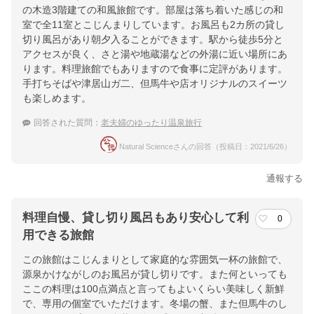
の木造3階建ての和風旅館です。部屋は落ち着いた感じの和
室で全11室とこじんまりしています。お風呂も2カ所の貸し
切り風呂があり朝夕入ることができます。駅から徒歩5分と
アクセスが良く、さと湯や地蔵湯などの外湯に近い場所にあ
ります。料理旅館でもありますので食事に定評があります。
手打ちそばや津居山ガ二、但馬牛や店オリジナルのスイーツ
も楽しめます。
回答された質問：
老夫婦のゆったり温泉旅行
Natural Scienceさんの回答（投稿日：2021/6/26）
通報する
料理自慢、貸し切り風呂もあり安心して利
0
用できる旅館
この旅館はこじんまりとして家庭的な雰囲気一杯の旅館で、
源泉かけながしのお風呂が貸し切りです。また何といっても
ここの料理は100点満点と言ってもよいくらい美味しく新鮮
で、専用の個室でいただけます。冬場の蟹、また但馬牛のし