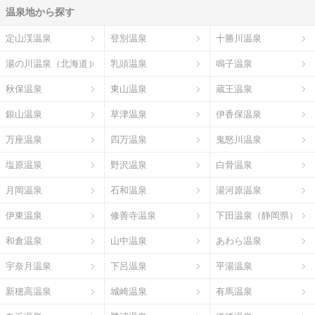
温泉地から探す
定山渓温泉
登別温泉
十勝川温泉
湯の川温泉（北海道）
乳頭温泉
鳴子温泉
秋保温泉
東山温泉
蔵王温泉
銀山温泉
草津温泉
伊香保温泉
万座温泉
四万温泉
鬼怒川温泉
塩原温泉
野沢温泉
白骨温泉
月岡温泉
石和温泉
湯河原温泉
伊東温泉
修善寺温泉
下田温泉（静岡県）
和倉温泉
山中温泉
あわら温泉
宇奈月温泉
下呂温泉
平湯温泉
新穂高温泉
城崎温泉
有馬温泉