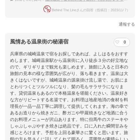
Behind The Lineさんの回答（投稿日：2023/11/ 7）
通報する
風情ある温泉街の秘湯宿
0
兵庫県の城崎温泉で宿をお探しであれば、よしはるをおすす
めします。城崎温泉駅から温泉街に入り徒歩３分の好立地な
ので、ギリギリまで観光も楽しめます。旅館に入ると日本の
旅館の見本の様な雰囲気が広がり、落ち着きます。温泉は大
きくはないですが、城崎温泉の源泉掛け流し湯で、お肌にま
とわりつくとツルツルになり、髪の毛もサラサラになりま
す。貸切温泉もあるので本格温泉を堪能ください。温泉好き
な方がリピートする名湯です。お料理は地産地消の食材を料
理長が一品一品丁寧に調理して提供してくれます。海の幸で
あるお造りから焼きガニ、酢ガニや甲羅焼きなど地酒に合う
のお料理メニューが沢山あります。特に但馬牛のステーキや
しゃぶしゃぶやすき焼きは絶品です。口に入れた瞬間甘みを
感じとろけます。予想を上回る豪華さに驚くと思います。旅
館の方も気さくに話してくれて明るく、雰囲気が素晴らしい