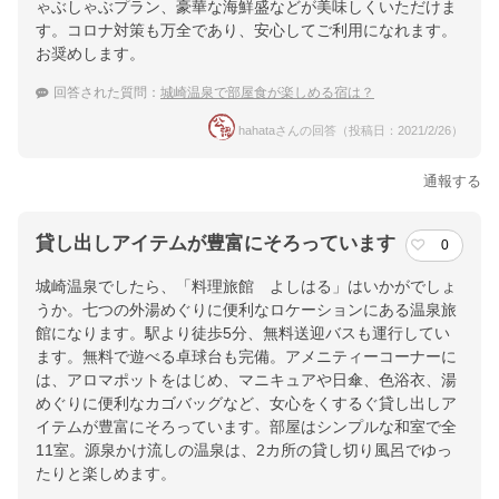
ゃぶしゃぶプラン、豪華な海鮮盛などが美味しくいただけま
す。コロナ対策も万全であり、安心してご利用になれます。
お奨めします。
回答された質問：
城崎温泉で部屋食が楽しめる宿は？
hahataさんの回答（投稿日：2021/2/26）
通報する
貸し出しアイテムが豊富にそろっています
0
城崎温泉でしたら、「料理旅館 よしはる」はいかがでしょ
うか。七つの外湯めぐりに便利なロケーションにある温泉旅
館になります。駅より徒歩5分、無料送迎バスも運行してい
ます。無料で遊べる卓球台も完備。アメニティーコーナーに
は、アロマポットをはじめ、マニキュアや日傘、色浴衣、湯
めぐりに便利なカゴバッグなど、女心をくするぐ貸し出しア
イテムが豊富にそろっています。部屋はシンプルな和室で全
11室。源泉かけ流しの温泉は、2カ所の貸し切り風呂でゆっ
たりと楽しめます。