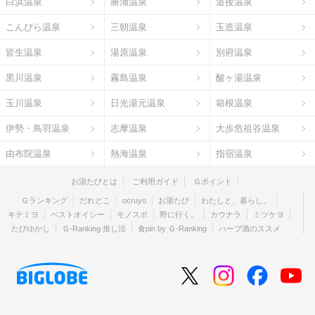
白浜温泉
勝浦温泉
道後温泉
こんぴら温泉
三朝温泉
玉造温泉
皆生温泉
湯原温泉
別府温泉
黒川温泉
霧島温泉
酸ヶ湯温泉
玉川温泉
日光湯元温泉
箱根温泉
伊勢・鳥羽温泉
志摩温泉
大歩危祖谷温泉
由布院温泉
熱海温泉
指宿温泉
お湯たびとは
ご利用ガイド
Ｇポイント
Ｇランキング
だれどこ
ocruyo
お湯たび
わたしと、暮らし。
キテミヨ
ベストオイシー
モノスポ
野に行く。
カウナラ
ミツケヨ
たびゆかし
Ｇ-Ranking 推し活
食pin by Ｇ-Ranking
ハーブ酒のススメ