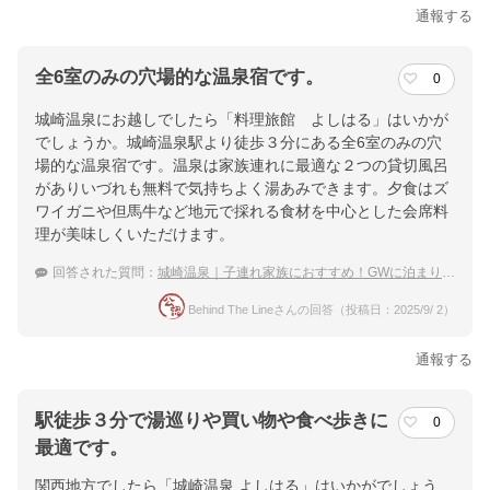
通報する
全6室のみの穴場的な温泉宿です。
0
城崎温泉にお越しでしたら「料理旅館 よしはる」はいかが
でしょうか。城崎温泉駅より徒歩３分にある全6室のみの穴
場的な温泉宿です。温泉は家族連れに最適な２つの貸切風呂
がありいづれも無料で気持ちよく湯あみできます。夕食はズ
ワイガニや但馬牛など地元で採れる食材を中心とした会席料
理が美味しくいただけます。
回答された質問：
城崎温泉｜子連れ家族におすすめ！GWに泊まりたい穴場な宿は？
Behind The Lineさんの回答（投稿日：2025/9/ 2）
通報する
駅徒歩３分で湯巡りや買い物や食べ歩きに
0
最適です。
関西地方でしたら「城崎温泉 よしはる」はいかがでしょう