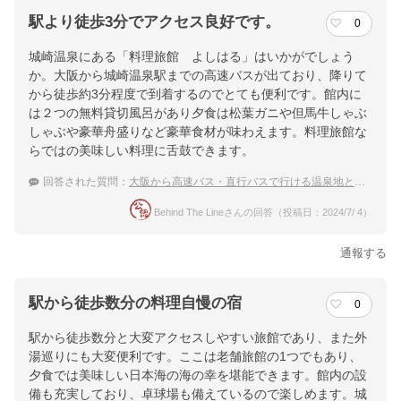
駅より徒歩3分でアクセス良好です。
0
城崎温泉にある「料理旅館 よしはる」はいかがでしょう
か。大阪から城崎温泉駅までの高速バスが出ており、降りて
から徒歩約3分程度で到着するのでとても便利です。館内に
は２つの無料貸切風呂があり夕食は松葉ガニや但馬牛しゃぶ
しゃぶや豪華舟盛りなど豪華食材が味わえます。料理旅館な
らではの美味しい料理に舌鼓できます。
回答された質問：
大阪から高速バス・直行バスで行ける温泉地とおすすめの宿
Behind The Lineさんの回答（投稿日：2024/7/ 4）
通報する
駅から徒歩数分の料理自慢の宿
0
駅から徒歩数分と大変アクセスしやすい旅館であり、また外
湯巡りにも大変便利です。ここは老舗旅館の1つでもあり、
夕食では美味しい日本海の海の幸を堪能できます。館内の設
備も充実しており、卓球場も備えているので楽しめます。城