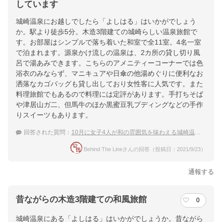
しています
城崎温泉にお越しでしたら「よしはる」はいかがでしょう
か。駅より徒歩5分。木造3階建ての城崎らしい温泉旅館で
す。お部屋はシンプルで落ち着いた和室で全11室。4名一室
で泊まれます。源泉かけ流しの温泉は、2カ所の貸し切り風
呂で湯あみできます。こちらのアメニティーコーナーでは色
浴衣のみならず、マニキュアや日傘の他湯めぐりに便利なお
洒落なカゴバッグも貸し出しており女性客に人気です。また
料理旅館でもあるので料理には定評があります。手打ちそば
や津居山ガ二、但馬牛のほか黒蜜豆乳プディングなどの手作
りスイーツもあります。
回答された質問：
10月に女子4人が和の雰囲気を味わえる城崎温泉へ！4人が同じ部屋に泊まれる宿
Behind The Lineさんの回答（投稿日：2021/9/23）
通報する
昔ながらの木造3階建ての和風旅館
0
城崎温泉にある「よしはる」はいかがでしょうか。昔ながら