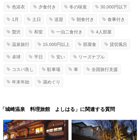
色浴衣
夕食付き
冬の味覚
30,000円以下
1月
土日
送迎
朝食付き
食事付き
贅沢
和室
一泊二食付き
4人部屋
温泉旅行
15,000円以上
部屋食
貸切風呂
卓球
平日
安い
リーズナブル
コスパ良し
駐車場
車
全国旅行支援
年末年始
湯めぐり
「城崎温泉 料理旅館 よしはる」に関連する質問