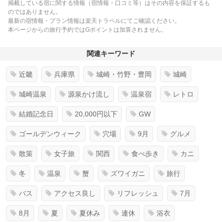
掲載している宿に関する情報（宿情報・口コミ等）はその内容を保証するも
のではありません。
最新の宿情報・プラン情報は楽天トラベルにてご確認ください。
本ページからの旅行予約ではGポイントは加算されません。
関連キーワード
近畿
兵庫県
城崎・竹野・豊岡
城崎
城崎温泉
源泉かけ流し
温泉宿
レトロ
結婚記念日
20,000円以下
GW
ゴールデンウィーク
穴場
9月
グルメ
散策
女子旅
関西
食べ歩き
カニ
冬
温泉
蟹
ズワイガニ
旅行
バス
アクセス良し
リフレッシュ
7月
8月
夏
夏休み
連休
浴衣