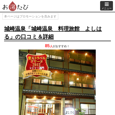
メニュー
本ページはプロモーションを含みます
城崎温泉「城崎温泉 料理旅館 よしは
る」の口コミ＆詳細
85
人
が
おすすめ！