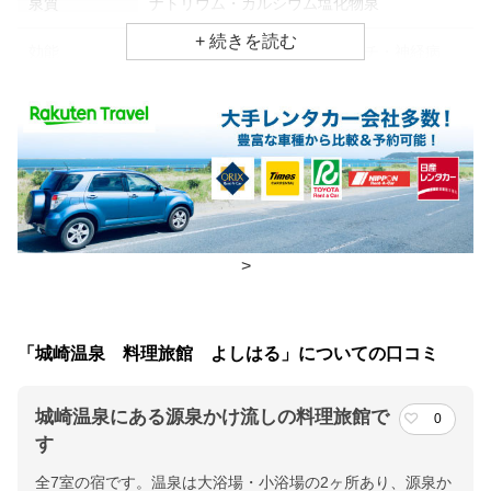
泉質
ナトリウム・カルシウム塩化物泉
効能
筋肉痛、慢性消化器病、リウマチ・神経病
食事場所
朝食
広間
夕食
部屋、個室
チェックイン・チェックアウト時間
>
チェックイン
15:00(最終チェックイン：18:00)
チェックアウ
10:00
「城崎温泉 料理旅館 よしはる」についての口コミ
ト
城崎温泉にある源泉かけ流しの料理旅館で
0
交通アクセス
す
ＪＲ 城崎温泉駅より徒歩にて３分
全7室の宿です。温泉は大浴場・小浴場の2ヶ所あり、源泉か