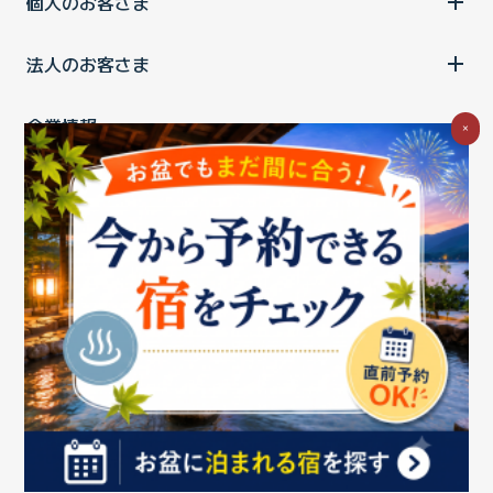
個人のお客さま
法人のお客さま
企業情報
×
ご利用中の方
お問い合わせ
消費税の表示
ウェブアクセシビリティの取り組み
個人情報保護ポリシー
プライバシーポータル
Cookieポリシー
特定商取引法に基づく表記
情報セキュリティ基本方針
商標について
BIGLOBEトップ
Copyright ©BIGLOBE Inc.
2026.
All rights reserved.