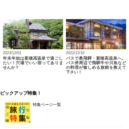
2023/12/01
2022/12/10
年末年始は新穂高温泉で過ごし
バスで奥飛騨・新穂高温泉へ。
たい！穴場でいい宿ってありま
バス停周辺で飛騨牛や川魚など
せんか？
の料理が愉しめる旅館を教えて
下さい！
ピックアップ特集！
特集ページ一覧