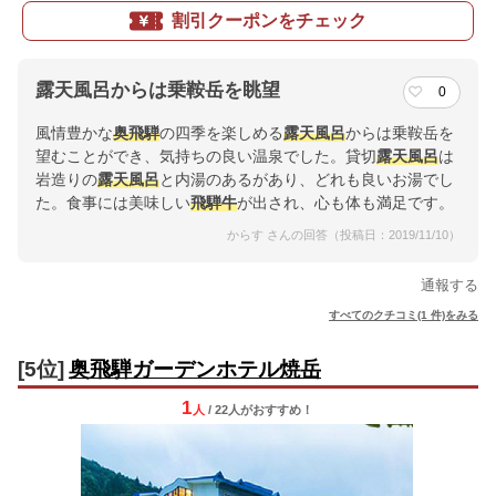
割引クーポンをチェック
露天風呂からは乗鞍岳を眺望
0
風情豊かな
奥飛騨
の四季を楽しめる
露天風呂
からは乗鞍岳を
望むことができ、気持ちの良い温泉でした。貸切
露天風呂
は
岩造りの
露天風呂
と内湯のあるがあり、どれも良いお湯でし
た。食事には美味しい
飛騨牛
が出され、心も体も満足です。
からす さんの回答（投稿日：2019/11/10）
通報する
すべてのクチコミ(1 件)をみる
[5位]
奥飛騨ガーデンホテル焼岳
1
人
/ 22人
が
おすすめ！