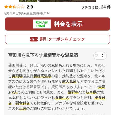
2.9
24 件
クチコミ数 :
岐阜県高山市奥飛騨温泉郷神坂417-1
地図
料金を表示
割引クーポンをチェック
蒲田川を見下ろす風情豊かな温泉宿
0
蒲田川荘は、蒲田川沿いの風情あふれる場所に佇み、そのせ
せらぎを聞きながらゆったりとした時間をお過ごしいただけ
る
奥飛騨
温泉郷
新穂高温泉
の宿。効能豊かな温泉を、北アル
プスの雄大な景色を望む解放的な
露天風呂
などで存分にご堪
能いただける温泉宿です。貸切風呂もありますので、ご
夫婦
お
2人
でのご利用にもお薦め。また、
飛騨牛
など
岐阜県
の地
元食材をふんだんに使ったお
食事付き
プランも評判。
夕食付
き
・
朝食付き
でも比較的リーズナブルな料金設定も魅力で、
このお
正月
のご旅行の宿にもぴったりでしょう。