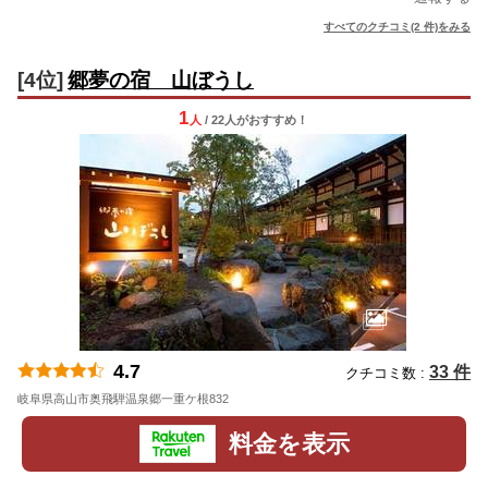
すべてのクチコミ(2 件)をみる
[4位]
郷夢の宿 山ぼうし
1
人
/ 22人
が
おすすめ！
4.7
33 件
クチコミ数 :
岐阜県高山市奥飛騨温泉郷一重ケ根832
地図
料金を表示