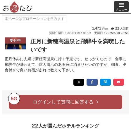
メニュー
本ページはプロモーションを含みます
1,471
22
View
人回答
質問公開日：2019/11/15 01:05
更新日：2025/5/18 23:59
正月に新穂高温泉と飛騨牛を満喫した
受付中
いです
正月休みに夫婦で新穂高温泉に行く予定です。せっかくなので、食事に
飛騨牛が味わえて、露天風呂のある宿に泊まりたいのですが、朝食、夕
食付きで良いお宿があれば教えて下さい。
5G
ログインして質問に回答する
22
人が選んだホテルランキング