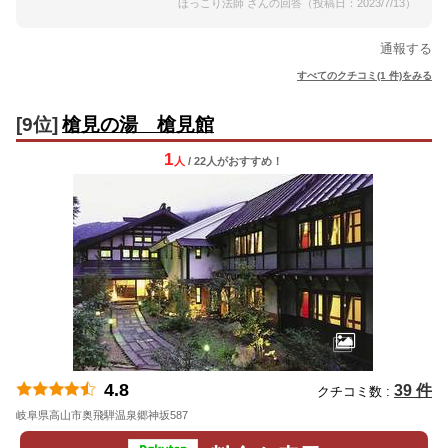
ほっこり法師 さんの回答（投稿日：2023/7/13）
通報する
すべてのクチコミ(1 件)をみる
[9位]
槍見の湯 槍見館
1
人
/ 22人
が
おすすめ！
4.8
39 件
クチコミ数 :
岐阜県高山市奥飛騨温泉郷神坂587
地図