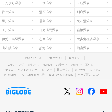
こんぴら温泉
三朝温泉
玉造温泉
皆生温泉
湯原温泉
別府温泉
黒川温泉
霧島温泉
酸ヶ湯温泉
玉川温泉
日光湯元温泉
箱根温泉
伊勢・鳥羽温泉
志摩温泉
大歩危祖谷温泉
由布院温泉
熱海温泉
指宿温泉
お湯たびとは
ご利用ガイド
Ｇポイント
Ｇランキング
だれどこ
ocruyo
お湯たび
わたしと、暮らし。
キテミヨ
ベストオイシー
モノスポ
野に行く。
カウナラ
ミツケヨ
たびゆかし
Ｇ-Ranking 推し活
食pin by Ｇ-Ranking
ハーブ酒のススメ