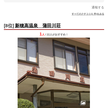
通報する
すべてのクチコミ(1 件)をみる
[8位]
新穂高温泉 蒲田川荘
1
人
/ 22人
が
おすすめ！