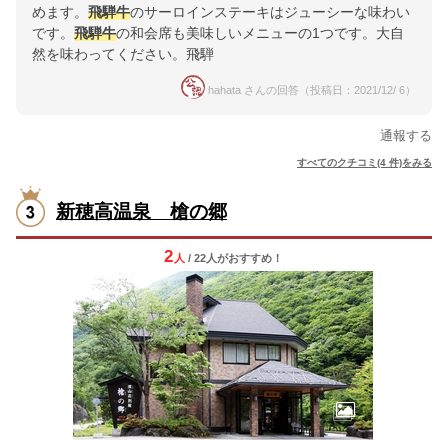
めます。
飛騨牛
のサーロインステーキはジューシーな味わい
です。
飛騨牛
の和会席も美味しいメニューの1つです。大自
然を味わってください。飛騨
hahata さんの回答（投稿日：2021/12/ 6）
通報する
すべてのクチコミ(4 件)をみる
新穂高温泉 槍の郷
2
人
/ 22人
が
おすすめ！