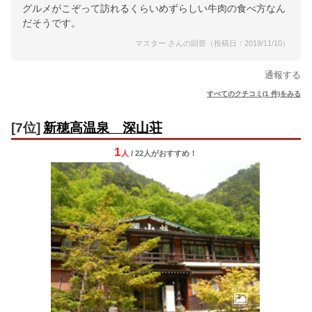
グルメがこぞって訪れるくらいめずらしい牛肉の食べ方なん
だそうです。
マスター さんの回答（投稿日：2019/11/10）
通報する
すべてのクチコミ(1 件)をみる
[7位]
新穂高温泉 深山荘
1
人
/ 22人
が
おすすめ！