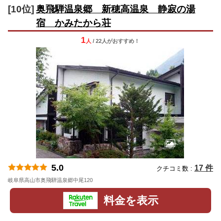
[10位]
奥飛騨温泉郷 新穂高温泉 静寂の湯
宿 かみたから荘
1
人
/ 22人
が
おすすめ！
5.0
17 件
クチコミ数 :
岐阜県高山市奥飛騨温泉郷中尾120
地図
料金を表示