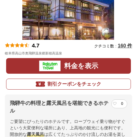
4.7
160 件
クチコミ数 :
岐阜県高山市奥飛騨温泉郷新穂高温泉
地図
料金を表示
割引クーポンをチェック
飛騨牛の料理と露天風呂を堪能できるホテ
0
ル
ご要望にぴったりのホテルです。ロープウェイ乗り物がすぐ
という大変便利な場所にあり、上高地の観光にも便利です。
開放的な
露天風呂
は広くてたっぷりのかけ流しのお湯を楽し