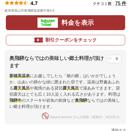
4.7
75 件
クチコミ数 :
岐阜県高山市奥飛騨温泉郷中尾4-8
地図
料金を表示
割引クーポンをチェック
奥飛騨ならではの美味しい郷土料理が頂け
0
ます
新穂高温泉
にお越しでしたら「槍の郷」はいかがでしょう
か。山あいの静かな緑に囲まれた宿です。温泉は野趣あふれ
る
露天風呂
や風情のある貸切
露天風呂
で湯あみできます。貸
切露天はとても広く10人近く入れる広さがあります。料理は
飛騨牛
のステーキや岩魚の刺身など
奥飛騨
ならではの美味し
い郷土料理が頂けます。
Natural Science さんの回答（投稿日：2021/5/ 5）
通報する