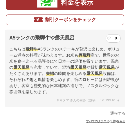
料金を表示
割引クーポンをチェック
A5ランクの飛騨牛や露天風呂
0
こちらは
飛騨牛
A5ランクのステーキが贅沢に楽しめ、ボリュ
ーム満点の料理が味わえます。お米も
奥飛騨
産で、世界のお
米を食べ比べる品評会にて日本一の評価を得ています。温泉
の
露天風呂
も充実していて、混浴
露天風呂
や貸切
露天風呂
が
たくさんあります。
夫婦
の時間を楽しめる
露天風呂
設備は、
それぞれの趣と風情を楽しめます。宿のロビーには囲炉裏が
あり、客室も歴史的な日本建築の造りで、ノスタルジックな
雰囲気を楽しめます。
ヤギヌマ さんの回答（投稿日：2019/11/15）
通報する
すべてのクチコミ(1 件)をみる