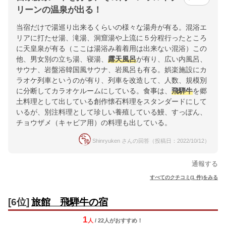
リーンの温泉が出る！
当宿だけで湯巡り出来るくらいの様々な湯舟が有る。混浴エ
リアに打たせ湯、滝湯、洞窟湯や上流に５分程行ったところ
に天皇泉が有る（ここは湯浴み着着用は出来ない混浴）この
他、男女別の立ち湯、寝湯、
露天風呂
が有り、広い内風呂、
サウナ、岩盤浴韓国風サウナ、岩風呂も有る。娯楽施設にカ
ラオケ列車というのが有り、列車を改造して、人数、規模別
に分断してカラオケルームにしている。食事は、
飛騨牛
を郷
土料理として出している創作懐石料理をスタンダードにして
いるが、別注料理として珍しい養殖している鰻、すっぽん、
チョウザメ（キャビア用）の料理も出している。
Shinryuken さんの回答（投稿日：2022/10/12）
通報する
すべてのクチコミ(1 件)をみる
[6位]
旅館 飛騨牛の宿
1
人
/ 22人
が
おすすめ！