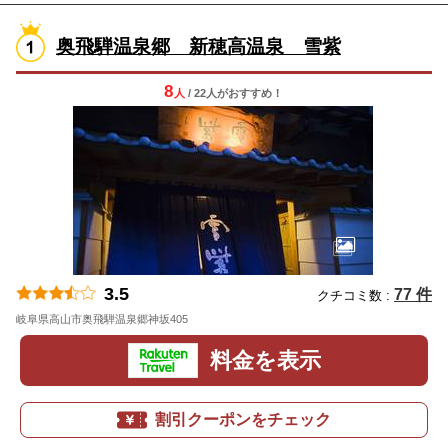
奥飛騨温泉郷 新穂高温泉 雪紫
8
人
/ 22人
が
おすすめ！
3.5
77 件
クチコミ数 :
岐阜県高山市奥飛騨温泉郷神坂405
地図
料金を表示
割引クーポンをチェック