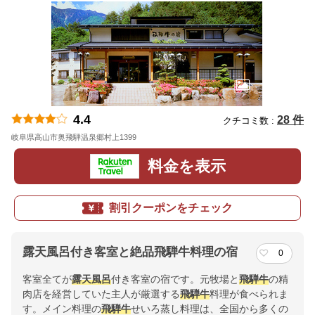
4.4
28 件
クチコミ数 :
岐阜県高山市奥飛騨温泉郷村上1399
地図
料金を表示
割引クーポンをチェック
露天風呂付き客室と絶品飛騨牛料理の宿
0
客室全てが
露天風呂
付き客室の宿です。元牧場と
飛騨牛
の精
肉店を経営していた主人が厳選する
飛騨牛
料理が食べられま
す。メイン料理の
飛騨牛
せいろ蒸し料理は、全国から多くの