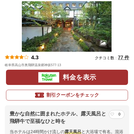
4.3
77 件
クチコミ数 :
岐阜県高山市奥飛騨温泉郷神坂577-13
地図
料金を表示
割引クーポンをチェック
豊かな自然に囲まれたホテル、露天風呂と
0
飛騨牛で至福なひと時を
当ホテルは24時間かけ流しの
露天風呂
と大浴場で有名。混浴