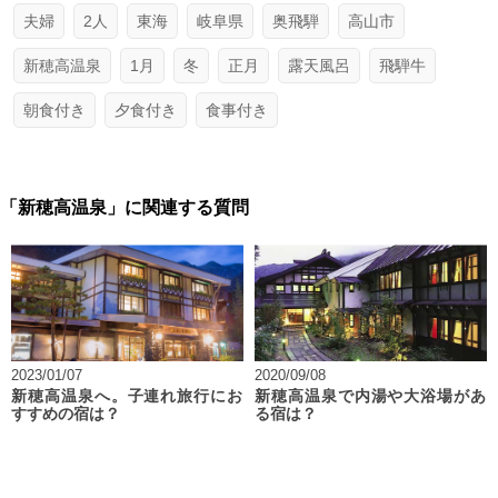
夫婦
2人
東海
岐阜県
奥飛騨
高山市
新穂高温泉
1月
冬
正月
露天風呂
飛騨牛
朝食付き
夕食付き
食事付き
「新穂高温泉」に関連する質問
2023/01/07
2020/09/08
新穂高温泉へ。子連れ旅行にお
新穂高温泉で内湯や大浴場があ
すすめの宿は？
る宿は？