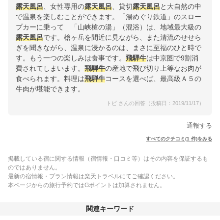
露天風呂
、女性専用の
露天風呂
、貸切
露天風呂
と大自然の中
で温泉を楽しむことができます。「湯めぐり鉄道」のスロー
プカーに乗って 「山峡槍の湯」（混浴）は、地域最大級の
露天風呂
です。槍ヶ岳を間近に見ながら、また清流のせせら
ぎを聞きながら、温泉に浸かるのは、まさに至福のひと時で
す。もう一つの楽しみは食事です。
飛騨牛
は中京圏で9割消
費されてしまいます。
飛騨牛
の産地で飛び切り上等なお肉が
食べられます。料理は
飛騨牛
コースを選べば、最高級Ａ５の
牛肉が堪能できます。
トビ さんの回答（投稿日：2019/11/17）
通報する
すべてのクチコミ(1 件)をみる
掲載している宿に関する情報（宿情報・口コミ等）はその内容を保証するも
のではありません。
最新の宿情報・プラン情報は楽天トラベルにてご確認ください。
本ページからの旅行予約ではGポイントは加算されません。
関連キーワード