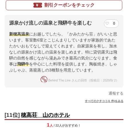
割引クーポンをチェック
源泉かけ流しの温泉と飛騨牛を楽しむ
0
新穂高温泉
にお越しでしたら、「かみたから荘」がいいと思
います。客室数6室とこじんまりしていますが家族的であた
たかいおもてなしで迎えてくれます。自家源泉を有し、加水
なしの源泉かけ流しの温泉を楽しめます。特に貸切露天は飛
騨の自然を感じながら湯あみでき最高の気分になります。食
事は
飛騨牛
を中心にした料理を提供します。陶板焼き、しゃ
ぶしゃぶ、蒸籠蒸しの3種類を用意しています。
Behind The Line さんの回答（投稿日：2020/5/ 2）
通報する
すべてのクチコミ(1 件)をみる
[11位]
穂高荘 山のホテル
1
人
/ 22人
が
おすすめ！