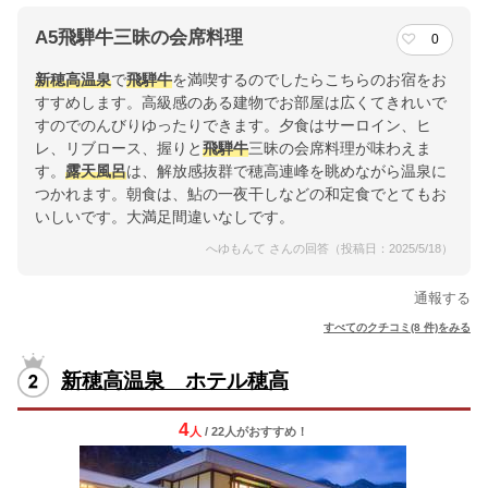
A5飛騨牛三昧の会席料理
0
新穂高温泉
で
飛騨牛
を満喫するのでしたらこちらのお宿をお
すすめします。高級感のある建物でお部屋は広くてきれいで
すのでのんびりゆったりできます。夕食はサーロイン、ヒ
レ、リブロース、握りと
飛騨牛
三昧の会席料理が味わえま
す。
露天風呂
は、解放感抜群で穂高連峰を眺めながら温泉に
つかれます。朝食は、鮎の一夜干しなどの和定食でとてもお
いしいです。大満足間違いなしです。
へゆもんて さんの回答（投稿日：2025/5/18）
通報する
すべてのクチコミ(8 件)をみる
新穂高温泉 ホテル穂高
4
人
/ 22人
が
おすすめ！