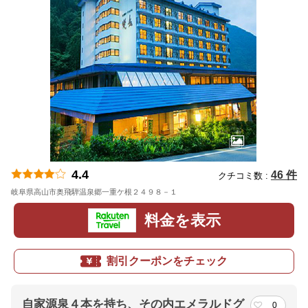
4.4
46 件
クチコミ数 :
岐阜県高山市奥飛騨温泉郷一重ケ根２４９８－１
地図
料金を表示
割引クーポンをチェック
自家源泉４本を持ち、その内エメラルドグ
0