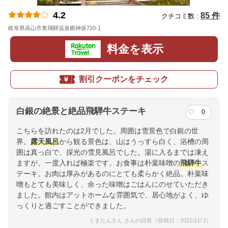
4.2
85 件
クチコミ数 :
岐阜県高山市奥飛騨温泉郷神坂720-1
地図
料金を表示
割引クーポンをチェック
白銀の絶景と絶品飛騨牛ステーキ
0
こちらを訪れたのは2月でした。周囲は雪景色で白銀の世
界。
露天風呂
から観る景色は、山はうっすら白く、浴槽の周
囲は真っ白で、採光の雪見風呂でした。湯に入るまでは凍え
ますが、一度入れば極楽です。お食事は朴葉味噌の
飛騨牛
ス
テーキ。お肉は厚みがあるのにとても柔らかく絶品。朴葉味
噌もとても美味しく、余った味噌はごはんにのせていただき
ました。館内はアットホームな雰囲気で、居心地がよく、ゆ
っくりと過ごすことができました。
くまたんさん さんの回答（投稿日：2021/11/ 2）