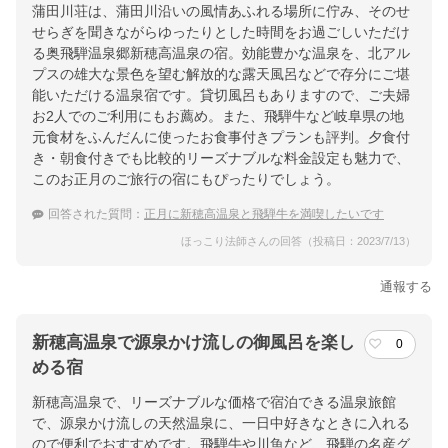
蒲田川荘は、蒲田川沿いの風情あふれる場所に佇み、そのせ
せらぎを聞きながらゆったりとした時間をお過ごしいただけ
る奥飛騨温泉郷新穂高温泉の宿。効能豊かな温泉を、北アル
プスの雄大な景色を望む解放的な露天風呂などで存分にご堪
能いただける温泉宿です。貸切風呂もありますので、ご夫婦
お2人でのご利用にもお薦め。また、飛騨牛など岐阜県の地
元食材をふんだんに使ったお食事付きプランも評判。夕食付
き・朝食付きでも比較的リーズナブルな料金設定も魅力で、
このお正月のご旅行の宿にもぴったりでしょう。
回答された質問：
正月に新穂高温泉と飛騨牛を満喫したいです
ほっこり法師さんの回答（投稿日：2023/7/13）
通報する
新穂高温泉で源泉かけ流しの御風呂を楽し
0
める宿
新穂高温泉で、リーズナブルな価格で宿泊できる温泉旅館
で、源泉かけ流しの天然温泉に、一日中好きなときに入れる
ので便利でおすすめです。飛騨牛や川魚など、飛騨の名産グ