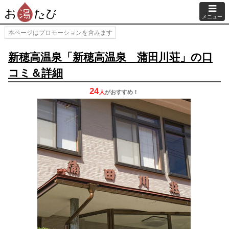
メニュー
本ページはプロモーションを含みます
新穂高温泉「新穂高温泉 蒲田川荘」の口
コミ＆詳細
24
人
が
おすすめ！