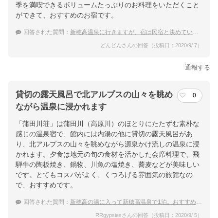
季を満喫できるボリュームたっぷりのお料理をいただくこと
ができて、おすすめのお宿です。
回答された質問：
新穂高温泉に行きますが、宿は民宿と決めています。おすすめを！
どんどんさんの回答（投稿日：2020/9/ 7）
通報する
貸切の露天風呂で北アルプスの山々を眺め
0
ながら温泉に浸かれます
「蒲田川荘」は蒲田川（高原川）のほとりにたたずむ素朴な
感じの温泉宿で、館内には内湯の他に貸切の露天風呂があ
り、北アルプスの山々を眺めながら源泉かけ流しの温泉に浸
かれます。夕食は地元の旬の食材を活かした会席料理で、飛
騨牛の陶板焼き、鍋物、川魚の塩焼き、蕎麦などが美味しい
です。とてもコスパがよく、くつろげる雰囲気の旅館なの
で、おすすめです。
回答された質問：
新穂高の湯に入って新穂高温泉で1泊。おすすめの温泉宿は？
RRgypsiesさんの回答（投稿日：2020/9/ 5）