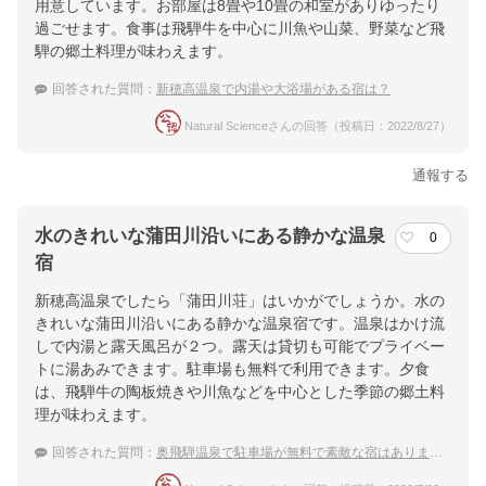
用意しています。お部屋は8畳や10畳の和室がありゆったり
過ごせます。食事は飛騨牛を中心に川魚や山菜、野菜など飛
騨の郷土料理が味わえます。
回答された質問：
新穂高温泉で内湯や大浴場がある宿は？
Natural Scienceさんの回答（投稿日：2022/8/27）
通報する
水のきれいな蒲田川沿いにある静かな温泉
0
宿
新穂高温泉でしたら「蒲田川荘」はいかがでしょうか。水の
きれいな蒲田川沿いにある静かな温泉宿です。温泉はかけ流
しで内湯と露天風呂が２つ。露天は貸切も可能でプライベー
トに湯あみできます。駐車場も無料で利用できます。夕食
は、飛騨牛の陶板焼きや川魚などを中心とした季節の郷土料
理が味わえます。
回答された質問：
奥飛騨温泉で駐車場が無料で素敵な宿はありますか？