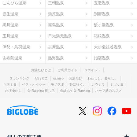
こんぴら温泉
三朝温泉
玉造温泉
皆生温泉
湯原温泉
別府温泉
黒川温泉
霧島温泉
酸ヶ湯温泉
玉川温泉
日光湯元温泉
箱根温泉
伊勢・鳥羽温泉
志摩温泉
大歩危祖谷温泉
由布院温泉
熱海温泉
指宿温泉
お湯たびとは
ご利用ガイド
Ｇポイント
Ｇランキング
だれどこ
ocruyo
お湯たび
わたしと、暮らし。
キテミヨ
ベストオイシー
モノスポ
野に行く。
カウナラ
ミツケヨ
たびゆかし
Ｇ-Ranking 推し活
食pin by Ｇ-Ranking
ハーブ酒のススメ
個人のお客さま