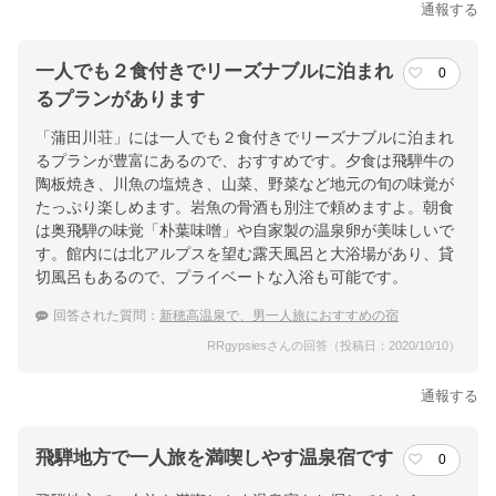
通報する
一人でも２食付きでリーズナブルに泊まれ
0
るプランがあります
「蒲田川荘」には一人でも２食付きでリーズナブルに泊まれ
るプランが豊富にあるので、おすすめです。夕食は飛騨牛の
陶板焼き、川魚の塩焼き、山菜、野菜など地元の旬の味覚が
たっぷり楽しめます。岩魚の骨酒も別注で頼めますよ。朝食
は奥飛騨の味覚「朴葉味噌」や自家製の温泉卵が美味しいで
す。館内には北アルプスを望む露天風呂と大浴場があり、貸
切風呂もあるので、プライベートな入浴も可能です。
回答された質問：
新穂高温泉で、男一人旅におすすめの宿
RRgypsiesさんの回答（投稿日：2020/10/10）
通報する
飛騨地方で一人旅を満喫しやす温泉宿です
0