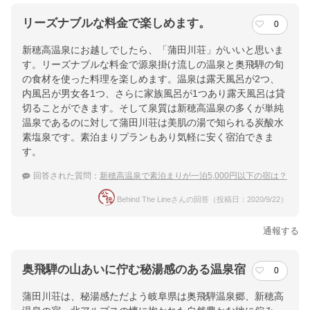
リーズナブルな料金で楽しめます。
0
新穂高温泉にお越しでしたら、「蒲田川荘」がいいと思いま
す。リーズナブルな料金で源泉掛け流しの温泉と奥飛騨の旬
の食材を使った料理を楽しめます。温泉は露天風呂が2つ、
内風呂が男女各1つ、さらに家族風呂が1つあり露天風呂は貸
切ることができます。そして泉質は新穂高温泉の多くが単純
温泉であるのに対して蒲田川荘は美肌の湯で知られる炭酸水
素塩泉です。素泊まりプランもあり気軽に安く宿泊できま
す。
回答された質問：
新穂高温泉で素泊まりが一泊5,000円以下の宿は？
Behind The Lineさんの回答（投稿日：2020/9/22）
通報する
奥飛騨の山あいに佇む秘湯感のある温泉宿
0
蒲田川荘は、秘湯感ただよう岐阜県は奥飛騨温泉郷、新穂高