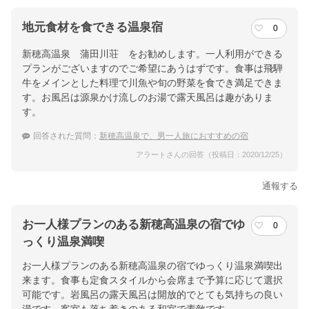
地元食材を食できる温泉宿
0
新穂高温泉 蒲田川荘 をお勧めします。一人利用ができる
プランがございますのでご希望にあうはずです。食事は飛騨
牛をメインとした料理で川魚や旬の野菜を食でき満足できま
す。お風呂は源泉かけ流しのお湯で露天風呂は趣がありま
す。
回答された質問：
新穂高温泉で、男一人旅におすすめの宿
アラートさんの回答（投稿日：2020/12/25）
通報する
お一人様プランのある新穂高温泉の宿でゆ
0
っくり温泉満喫
お一人様プランのある新穂高温泉の宿でゆっくり温泉満喫出
来ます。食事も定食スタイルから会席まで予算に応じて選択
可能です。岩風呂の露天風呂は開放的でとても気持ちの良い