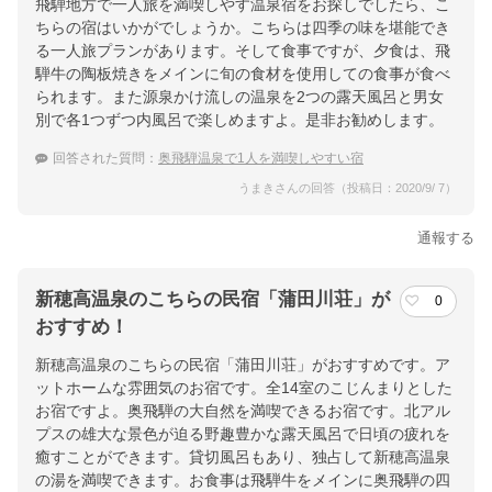
飛騨地方で一人旅を満喫しやす温泉宿をお探しでしたら、こ
ちらの宿はいかがでしょうか。こちらは四季の味を堪能でき
る一人旅プランがあります。そして食事ですが、夕食は、飛
騨牛の陶板焼きをメインに旬の食材を使用しての食事が食べ
られます。また源泉かけ流しの温泉を2つの露天風呂と男女
別で各1つずつ内風呂で楽しめますよ。是非お勧めします。
回答された質問：
奥飛騨温泉で1人を満喫しやすい宿
うまきさんの回答（投稿日：2020/9/ 7）
通報する
新穂高温泉のこちらの民宿「蒲田川荘」が
0
おすすめ！
新穂高温泉のこちらの民宿「蒲田川荘」がおすすめです。ア
ットホームな雰囲気のお宿です。全14室のこじんまりとした
お宿ですよ。奥飛騨の大自然を満喫できるお宿です。北アル
プスの雄大な景色が迫る野趣豊かな露天風呂で日頃の疲れを
癒すことができます。貸切風呂もあり、独占して新穂高温泉
の湯を満喫できます。お食事は飛騨牛をメインに奥飛騨の四