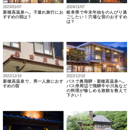
2023/01/07
2024/11/07
新穂高温泉へ。子連れ旅行にお
岐阜県で年末年始をのんびり過
すすめの宿は？
ごしたい！穴場な宿のおすすめ
は？
2022/12/10
2022/12/10
新穂高温泉で、男一人旅におす
バスで奥飛騨・新穂高温泉へ。
すめの宿
バス停周辺で飛騨牛や川魚など
の料理が愉しめる旅館を教えて
下さい！