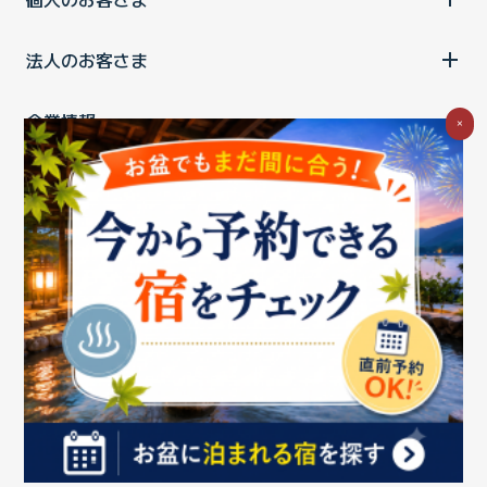
法人のお客さま
企業情報
×
ご利用中の方
お問い合わせ
消費税の表示
ウェブアクセシビリティの取り組み
個人情報保護ポリシー
プライバシーポータル
Cookieポリシー
特定商取引法に基づく表記
情報セキュリティ基本方針
商標について
BIGLOBEトップ
Copyright ©BIGLOBE Inc.
2026.
All rights reserved.