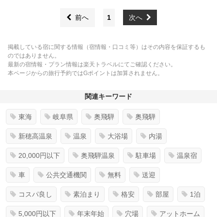
前へ
1
次へ
掲載している宿に関する情報（宿情報・口コミ等）はその内容を保証するも
のではありません。
最新の宿情報・プラン情報は楽天トラベルにてご確認ください。
本ページからの旅行予約ではGポイントは加算されません。
関連キーワード
東海
岐阜県
奥飛騨
奥飛騨
新穂高温泉
温泉
大浴場
内湯
20,000円以下
奥飛騨温泉
駐車場
温泉宿
車
公共交通機関
無料
送迎
コスパ良し
素泊まり
格安
部屋
1泊
5,000円以下
年末年始
穴場
アットホーム