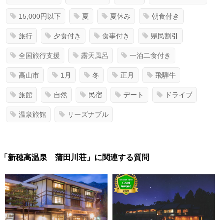
15,000円以下
夏
夏休み
朝食付き
旅行
夕食付き
食事付き
県民割引
全国旅行支援
露天風呂
一泊二食付き
高山市
1月
冬
正月
飛騨牛
旅館
自然
民宿
デート
ドライブ
温泉旅館
リーズナブル
「新穂高温泉 蒲田川荘」に関連する質問