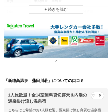
泉質
単純温泉、単純泉
効能
筋肉痛、疲労回復、リウマチ・神経病
食事場所
朝食
広間
夕食
広間
チェックイン・チェックアウト時間
>
チェックイン
16:00(最終チェックイン：21:00)
チェックアウ
10:00
「新穂高温泉 蒲田川荘」についての口コミ
ト
1人旅歓迎！全14室無料貸切露天＆内湯の
0
交通アクセス
源泉掛け流し温泉宿
ＪＲ 高山駅より車で１時間１０分／バス停 新穂高温泉口より
こちらはご希望のお1人様歓迎、源泉掛け流し良質な温泉宿
徒歩１分