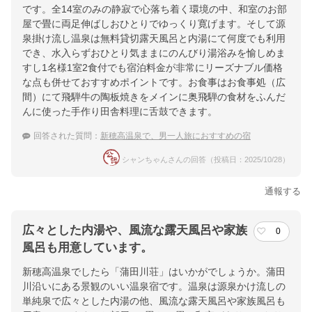
です。全14室のみの静寂で心落ち着く環境の中、和室のお部
屋で畳に両足伸ばしおひとりでゆっくり寛げます。そして源
提供：楽天トラベル
泉掛け流し温泉は無料貸切露天風呂と内湯にて何度でも利用
楽天トラベルで
でき、水入らずおひとり気ままにのんびり湯浴みを愉しめま
すし1名様1室2食付でも宿泊料金が非常にリーズナブル価格
ホテル詳細を詳しく見る
な点も併せておすすめポイントです。お食事はお食事処（広
間）にて飛騨牛の陶板焼きをメインに奥飛騨の食材をふんだ
んに使った手作り田舎料理に舌鼓できます。
回答された質問：
新穂高温泉で、男一人旅におすすめの宿
シャンちゃんさんの回答（投稿日：2025/10/28）
通報する
広々とした内湯や、風流な露天風呂や家族
0
風呂も用意しています。
新穂高温泉でしたら「蒲田川荘」はいかがでしょうか。蒲田
川沿いにある景観のいい温泉宿です。温泉は源泉かけ流しの
単純泉で広々とした内湯の他、風流な露天風呂や家族風呂も