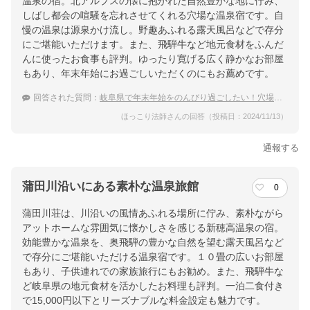
温泉の宿。北アルプスの懐に抱かれた自然豊かな地に佇み、
しばし都会の喧騒を忘れさせてくれる穴場な温泉宿です。自
慢の温泉は源泉かけ流し。野趣あふれる露天風呂などで存分
にご堪能いただけます。また、飛騨牛など地元食材をふんだ
んに使ったお食事も評判。ゆったり寛げる広く静かなお部屋
もあり、年末年始にお過ごしいただくのにもお薦めです。
回答された質問：
岐阜県で年末年始をのんびり過ごしたい！穴場な宿のおすすめは？
ほっこり法師さんの回答（投稿日：2024/11/13）
通報する
蒲田川沿いにある素朴な温泉旅館
0
蒲田川荘は、川沿いの風情あふれる場所に佇み、素朴ながら
アットホームな雰囲気に懐かしさを感じる新穂高温泉の宿。
効能豊かな温泉を、奥飛騨の豊かな自然を望む露天風呂など
で存分にご堪能いただける温泉宿です。１０畳の広いお部屋
もあり、子供連れでの家族旅行にもお勧め。また、飛騨牛な
ど岐阜県の地元食材を活かしたお料理も評判。一泊二食付き
で15,000円以下とリーズナブルな料金設定も魅力です。