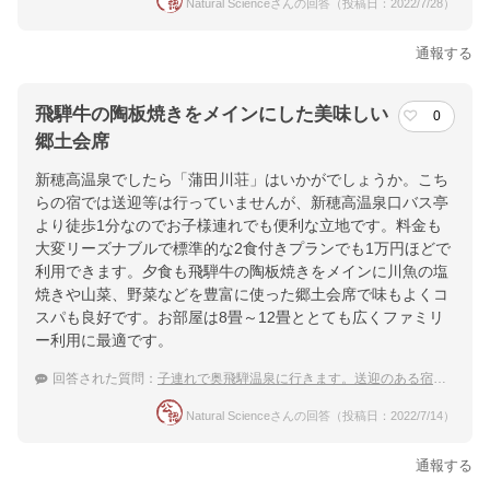
Natural Scienceさんの回答（投稿日：2022/7/28）
通報する
飛騨牛の陶板焼きをメインにした美味しい
0
郷土会席
新穂高温泉でしたら「蒲田川荘」はいかがでしょうか。こち
らの宿では送迎等は行っていませんが、新穂高温泉口バス亭
より徒歩1分なのでお子様連れでも便利な立地です。料金も
大変リーズナブルで標準的な2食付きプランでも1万円ほどで
利用できます。夕食も飛騨牛の陶板焼きをメインに川魚の塩
焼きや山菜、野菜などを豊富に使った郷土会席で味もよくコ
スパも良好です。お部屋は8畳～12畳ととても広くファミリ
ー利用に最適です。
回答された質問：
子連れで奥飛騨温泉に行きます。送迎のある宿のおすすめは？
Natural Scienceさんの回答（投稿日：2022/7/14）
通報する