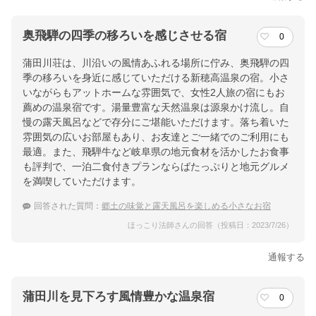
奥飛騨の四季の移ろいを感じさせる宿
0
蒲田川荘は、川沿いの風情あふれる場所に佇み、奥飛騨の四
季の移ろいを身近に感じていただける新穂高温泉の宿。小さ
いながらもアットホームな雰囲気で、女性2人旅の宿にもお
薦めの温泉宿です。湯量豊富な天然温泉は源泉かけ流し。自
慢の露天風呂などで存分にご堪能いただけます。落ち着いた
雰囲気の広いお部屋もあり、お友達とご一緒でのご利用にも
最適。また、飛騨牛など岐阜県の地元食材を活かしたお食事
も評判で、一泊二食付きプランならばたっぷりと地元グルメ
を満喫していただけます。
回答された質問：
郷土の味覚と露天風呂を楽しめる小さなお宿
ほっこり法師さんの回答（投稿日：2023/7/26）
通報する
蒲田川を見下ろす風情豊かな温泉宿
0