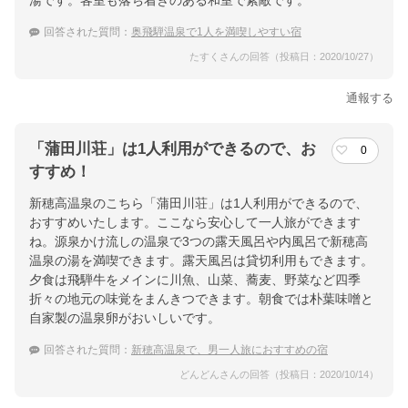
湯です。客室も落ち着きのある和室で素敵です。
回答された質問：
奥飛騨温泉で1人を満喫しやすい宿
たすくさんの回答（投稿日：2020/10/27）
通報する
「蒲田川荘」は1人利用ができるので、お
0
すすめ！
新穂高温泉のこちら「蒲田川荘」は1人利用ができるので、
おすすめいたします。ここなら安心して一人旅ができます
ね。源泉かけ流しの温泉で3つの露天風呂や内風呂で新穂高
温泉の湯を満喫できます。露天風呂は貸切利用もできます。
夕食は飛騨牛をメインに川魚、山菜、蕎麦、野菜など四季
折々の地元の味覚をまんきつできます。朝食では朴葉味噌と
自家製の温泉卵がおいしいです。
回答された質問：
新穂高温泉で、男一人旅におすすめの宿
どんどんさんの回答（投稿日：2020/10/14）