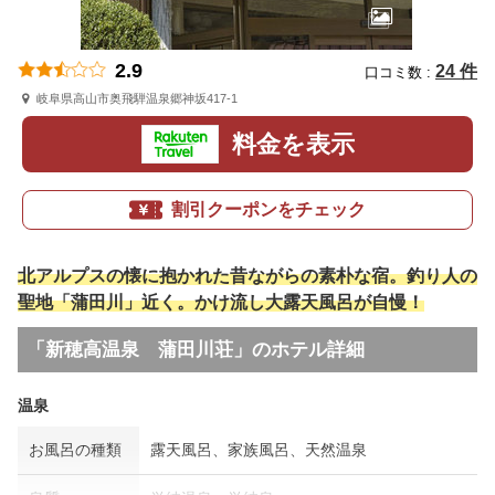
2.9
24 件
口コミ数 :
岐阜県高山市奥飛騨温泉郷神坂417-1
料金を表示
割引クーポンをチェック
北アルプスの懐に抱かれた昔ながらの素朴な宿。釣り人の
聖地「蒲田川」近く。かけ流し大露天風呂が自慢！
「新穂高温泉 蒲田川荘」のホテル詳細
温泉
お風呂の種類
露天風呂、家族風呂、天然温泉