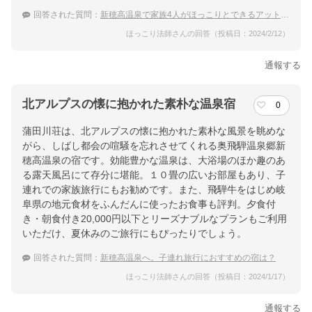
回答された質問：
新穂高温泉で家族4人がほっこりとできるアットホームな宿は？
ほっこり法師さんの回答（投稿日：2024/2/12）
通報する
北アルプスの懐に抱かれた素朴な温泉宿
0
蒲田川荘は、北アルプスの懐に抱かれた素朴な風景を眺めな
がら、しばし都会の喧騒を忘れさせてくれる奥飛騨温泉郷新
穂高温泉の宿です。効能豊かな温泉は、大浴場のほか趣のあ
る露天風呂にて存分に堪能。１０畳の広いお部屋もあり、子
連れでの家族旅行にもお勧めです。また、飛騨牛をはじめ岐
阜県の地元食材をふんだんに使ったお食事も評判。夕食付
き・朝食付き20,000円以下とリーズナブルなプランもご利用
いただけ、夏休みのご旅行にもぴったりでしょう。
回答された質問：
新穂高温泉へ。子連れ旅行におすすめの宿は？
ほっこり法師さんの回答（投稿日：2024/1/17）
通報する