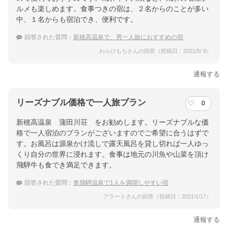
ルメも楽しめます。食事つきの宿は、２名からのことが多い
中、１名からも宿泊でき、便利です。
回答された質問：
新穂高温泉で、男一人旅におすすめの宿
わらびもちさんの回答（投稿日：2021/5/ 9）
通報する
リーズナブル価格で一人旅プラン
0
新穂高温泉 蒲田川荘 をお勧めします。リーズナブルな価
格で一人宿泊のプランがございますのでご希望に合うはずで
す。お風呂は源泉かけ流しで露天風呂を貸し切れば一人ゆっ
くり自分の世界に浸れます。食事は地元の川魚や山菜を頂け
飛騨牛も食でき満足できます。
回答された質問：
奥飛騨温泉で1人を満喫しやすい宿
アラートさんの回答（投稿日：2021/1/17）
通報する