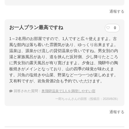
通報する
お一人プラン最高ですね
0
1～2名用のお部屋ですので、1人ですと広々使えますよ。古
風な館内は落ち着いた雰囲気があり、ゆっくり出来ますよ。
温泉は、源泉かけ流しの貸切温泉が良いですね。男女別の内
湯と家族風呂があり、道を挟んだ反対側、少し降りたところ
に男女別の露天風呂が有り寛げますよ。夕食は、飛騨牛の陶
板焼きがメインとなっており、山の四季の味覚が味わえま
す。川魚の塩焼きや山菜、野菜など一つ一つが楽しめます。
又有料ですが、岩魚骨酒2合も予約でいただけます。
回答された質問：
奥飛騨温泉で1人を満喫しやすい宿
一郎ちゃんさんの回答（投稿日：2020/8/26）
通報する