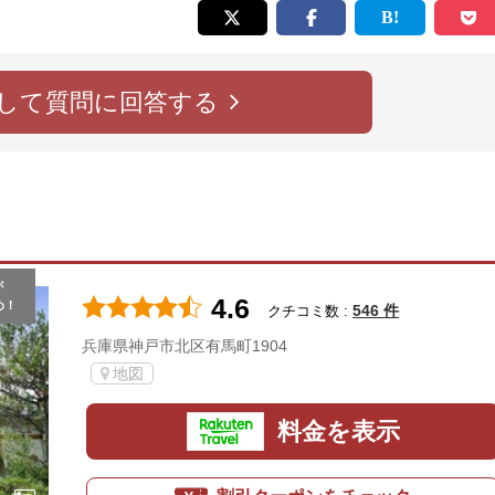
して質問に回答する
が
4.6
め！
546 件
クチコミ数 :
兵庫県神戸市北区有馬町1904
地図
料金を表示