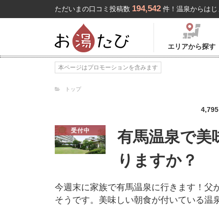
194,542
ただいまの口コミ投稿数
件！温泉からはじ
エリアから探す
本ページはプロモーションを含みます
トップ
4,795
受付中
有馬温泉で美
りますか？
今週末に家族で有馬温泉に行きます！父
そうです。美味しい朝食が付いている温