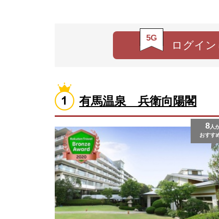
5G
ログイン
有馬温泉 兵衛向陽閣
8
人
おすす