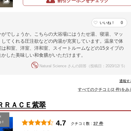
割引クーポンをチェック
いいね！
0
かがでしょうか。こちらの大浴場にはうたせ湯、寝湯、マッ
くしてくれる圧注欲などの内湯が充実しています。温泉で体
は和室、洋室、洋和室、スイートルームなどの15タイプの
生かした美味しい和食膳がいただけます。
Natural Science さんの回答（投稿日：2020/12/ 5）
通報す
すべてのクチコミ(2 件)をみ
ＲＲＡＣＥ紫翠
が
4.7
め！
37 件
クチコミ数 :