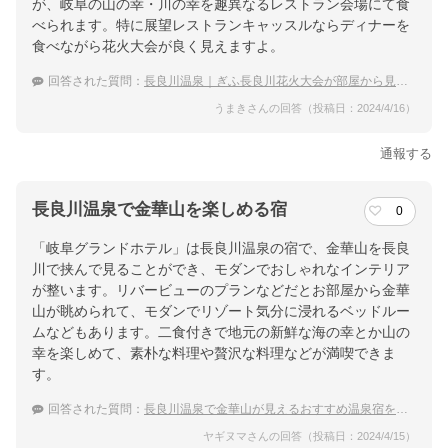
が、岐阜の山の幸・川の幸を趣異なるレストラン会場にて食
べられます。特に展望レストランキャッスルならディナーを
食べながら花火大会が良く見えますよ。
回答された質問：
長良川温泉｜ぎふ長良川花火大会が部屋から見える温泉宿のおすすめは？
うまきさんの回答（投稿日：2024/4/16）
通報する
長良川温泉で金華山を楽しめる宿
0
「岐阜グランドホテル」は長良川温泉の宿で、金華山を長良
川で挟んで見ることができ、モダンでおしゃれなインテリア
が整います。リバービューのプランなどだとお部屋から金華
山が眺められて、モダンでリゾート気分に浸れるベッドルー
ムなどもあります。二食付きで地元の新鮮な海の幸とか山の
幸を楽しめて、素朴な料理や贅沢な料理などが満喫できま
す。
回答された質問：
長良川温泉で金華山が見えるおすすめ温泉宿を教えてください
ヤギヌマさんの回答（投稿日：2024/4/15）