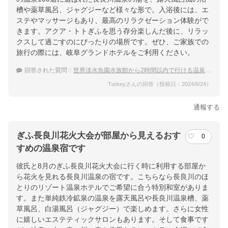
槽や薬草風呂、ジャグジーなど様々な形で。入浴後には、エ
ステやマッサージもあり、最高のリラクゼーション体験がで
きます。アクア・トトぎふを思う存分楽しんだ後に、リラッ
クスして過ごすのにぴったりの場所です。ぜひ、ご家族での
旅行の際には、岐阜グランドホテルをご利用ください。
回答された質問：
世界淡水魚園水族館から2時間以内で行ける温泉宿のおすすめは？
Turkeyさんの回答（投稿日：2024/6/24）
通報する
ぎふ長良川花火大会が部屋から見えるおす
0
すめの温泉宿です
彼氏と8月のぎふ長良川花火大会に行く時に利用する部屋か
ら花火を見れる長良川温泉の宿です。こちらなら長良川のほ
とりのリゾート温泉ホテルでご希望に合う特別和室がありま
す。また単純鉄冷鉱泉の温泉を露天風呂や長良川温泉槽、薬
草風呂、白湯風呂（ジャグジー）で楽しめます。さらに女性
に嬉しいエステティックサロンもあります。そして食事です