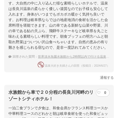
す。大自然の中に入り込んだ様な素晴らしいホテルで、温泉
は長良川温泉の柔らかく優しい湯質なのでお子様も安心して
入れます。身体がいつまでもポカポカ暖かく気持ち良いで
す。お料理は岐阜県ならではの地産地消の食材を活かした会
席料理を堪能できます。山の幸である新鮮な山菜や野菜、川
の幸である鮎の天ぷら、飛騨牛ステーキなど岐阜県を丸ごと
味わえる素晴らしい料理です。朝食ブッフェの明方ハムと朝
取れ野菜はついつい沢山食べちゃいます。自然の恵みの有り
難さを感じられる宿なので、是非一度訪れてみてください。
回答された質問：
世界淡水魚園水族館から2時間以内で行ける温泉宿のおすすめは？
温泉大好き夫婦さんの回答（投稿日：2024/6/27）
通報する
水族館から車で２０分程の長良川河畔のリ
0
ゾートシティホテル！
一泊二食プランで夕食は、和食会席かフランス料理コースか
中華料理コースのどれかと朝は岐阜食材を使った和食ビュッ