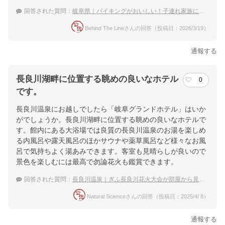
回答された質問：
岐阜県｜バイキングがおいしい！子連れ家族におすすめの宿は？
Behind The Lineさんの回答（投稿日：2026/3/19）
通報する
長良川湖畔に位置する眺めの良いなホテル
0
です。
長良川温泉にお越しでしたら「岐阜グランドホテル」はいか
がでしょうか。長良川湖畔に位置する眺めの良いなホテルで
す。館内にある大浴場では良質の長良川温泉のお湯を楽しめ
る内風呂や露天風呂のほかサウナや薬草風呂など様々なお風
呂で気持ちよく湯あみできます。客室も見晴らしが良いので
景色を楽しむには最高で勿論花火も鑑賞できます。
回答された質問：
長良川温泉｜ぎふ長良川花火大会が部屋から見える温泉宿のおすすめは？
Natural Scienceさんの回答（投稿日：2025/4/ 8）
通報する