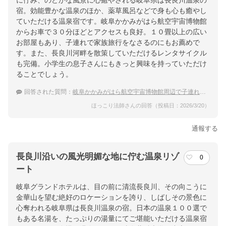
に佇み、のどかな風景に心癒やされる岐阜県は長良川温泉の
宿。効能豊かな温泉のほか、薬草風呂などで身も心も癒やし
ていただける温泉宿です。岐阜かかみがはら航空宇宙博物館
からお車で３０分ほどとアクセスも良好。１０畳以上の広い
お部屋もあり、子連れで家族旅行をなさるのにもお薦めで
す。また、長良川河畔を散策していただけるレンタサイクル
も完備。小学生の息子さんにもきっと興味を持っていただけ
ることでしょう。
回答された質問：
岐阜かかみがはら航空宇宙博物館周辺で子連れにおすすめの温泉宿は？
ほっこり法師さんの回答（投稿日：2026/3/20）
通報する
長良川沿いの風光明媚な地に佇む温泉リゾ
0
ート
岐阜グランドホテルは、目の前に清流長良川、その向こうに
金華山を望む絶好のロケーションを誇り、しばしその景色に
心奪われる岐阜県は長良川温泉の宿。日本の温泉１００選で
もある名湯を、たっぷりの湯量にてご堪能いただける温泉宿