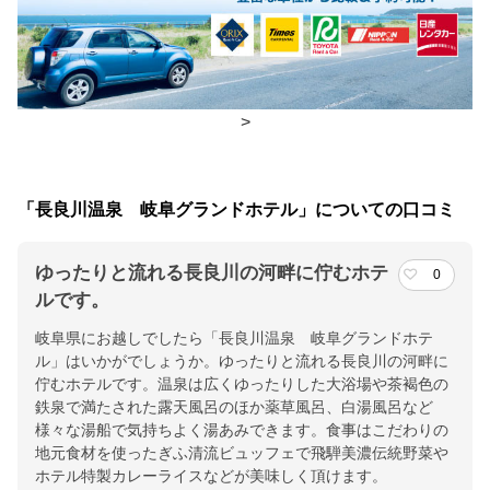
朝食
広間
夕食
レストラン、コンベンションホール
>
チェックイン・チェックアウト時間
チェックイン
15:00(最終チェックイン：23:00)
「長良川温泉 岐阜グランドホテル」についての口コミ
チェックアウ
11:00
ト
ゆったりと流れる長良川の河畔に佇むホテ
0
ルです。
交通アクセス
岐阜県にお越しでしたら「長良川温泉 岐阜グランドホテ
ＪＲ岐阜駅、名鉄岐阜駅より岐阜バスで２０分・うかいミュージ
ル」はいかがでしょうか。ゆったりと流れる長良川の河畔に
アム前下車すぐ。または、車で１５分
佇むホテルです。温泉は広くゆったりした大浴場や茶褐色の
鉄泉で満たされた露天風呂のほか薬草風呂、白湯風呂など
提供：楽天トラベル
様々な湯船で気持ちよく湯あみできます。食事はこだわりの
地元食材を使ったぎふ清流ビュッフェで飛騨美濃伝統野菜や
楽天トラベルで
ホテル特製カレーライスなどが美味しく頂けます。
ホテル詳細を詳しく見る