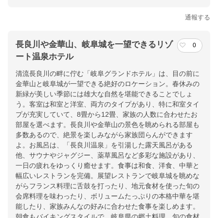
通報する
長良川や金華山、岐阜城を一望できるリゾ
0
ート温泉ホテル
清流長良川の畔に佇む「岐阜グランドホテル」は、目の前に
金華山と岐阜城が一望できる絶好のロケーション。春休みの
新緑が美しい季節には雄大な自然を堪能できることでしょ
う。客室は和室と洋室、両方のタイプがあり、特に和室タイ
プが充実していて、8畳から12畳、家族の人数に合わせたお
部屋を選べます。長良川や金華山の景色を眺められる部屋も
多数あるので、絶景を楽しみながら家族団らんができます
よ。お風呂は、「長良川温泉」を引湯した露天風呂がある
他、サウナやジャグジー、薬草風呂など多彩な施設があり、
一日の疲れをゆっくり癒せます。食事は和食、洋食、中華と
幅広いレストランを完備。展望レストランで岐阜城を眺めな
がらフランス料理に舌鼓を打ったり、地元食材を使った旬の
会席料理を味わったり、ボリュームたっぷりの本格中華を堪
能したり、家族みんなの好みに合わせた食事を楽しめます。
朝食もバイキングスタイルで、岐阜県の郷土料理、旬の食材