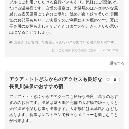
ブルにご利用いただける直行バスもあり、気軽にご宿泊いた
だける温泉宿です。自慢の温泉は、大浴場のほか爽やかな風
感じる露天風呂にて存分に堪能。眺めが良く落ち着いた雰囲
気のお部屋もあり、ご夫婦でのご利用にもお薦めです。夏は
長良川の鵜飼も楽しんでいただけますので、きっといい思い
出になることでしょう。
回答された質問：
名古屋から直行バスが出ている温泉地とおすすめの温泉宿
ほっこり法師さんの回答（投稿日：2024/6/28）
通報する
アクア・トトぎふからのアクセスも良好な
0
長良川温泉のおすすめ宿
アクア・トトぎふからのアクセスも良好な長良川温泉のおす
すめのお宿です。温泉は露天風呂完備の大浴場でゆっくりと
天然温泉を楽しむ事が出来ます。大浴場には薬草風呂なども
あります。食事はレストランで様々なメニューを楽しむこと
が出来ます。