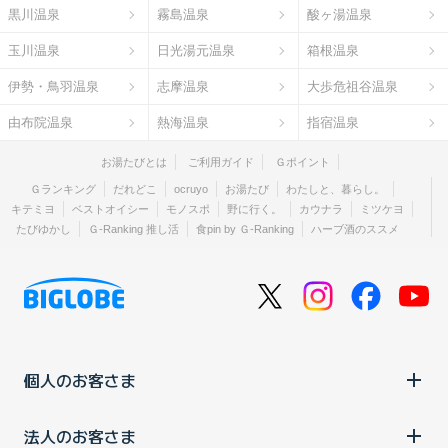
黒川温泉
霧島温泉
酸ヶ湯温泉
玉川温泉
日光湯元温泉
箱根温泉
伊勢・鳥羽温泉
志摩温泉
大歩危祖谷温泉
由布院温泉
熱海温泉
指宿温泉
お湯たびとは
ご利用ガイド
Ｇポイント
Ｇランキング
だれどこ
ocruyo
お湯たび
わたしと、暮らし。
キテミヨ
ベストオイシー
モノスポ
野に行く。
カウナラ
ミツケヨ
たびゆかし
Ｇ-Ranking 推し活
食pin by Ｇ-Ranking
ハーブ酒のススメ
個人のお客さま
法人のお客さま