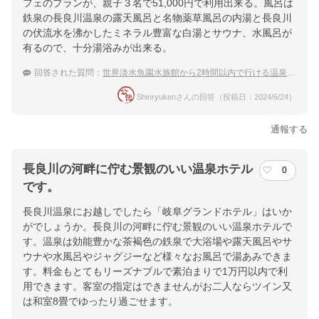
フェのプランが、親子３名で51,000円で利用出来る。風呂は
鉄泉の長良川温泉の露天風呂と名物薬草風呂の内湯と長良川
の伏流水を沸かしたミネラル豊富な白湯とサウナ、水風呂が
有るので、十分湯浴みが出来る。
回答された質問：
世界淡水魚園水族館から2時間以内で行ける温泉宿のおすすめは？
Shinryukenさんの回答（投稿日：2024/6/24）
通報する
長良川の河畔に佇む景観のいい温泉ホテル
0
です。
長良川温泉にお越しでしたら「岐阜グランドホテル」はいか
がでしょうか。長良川の河畔に佇む景観のいい温泉ホテルで
す。温泉は効能豊かな茶褐色の鉄泉で大浴場や露天風呂やサ
ウナや水風呂やジャグジーなど様々なお風呂で湯あみできま
す。料金もとてもリーズナブルで素泊まりで1万円以内で利
用できます。客室の指定はできませんがお二人ならツイン又
は和室8畳でゆったり過ごせます。