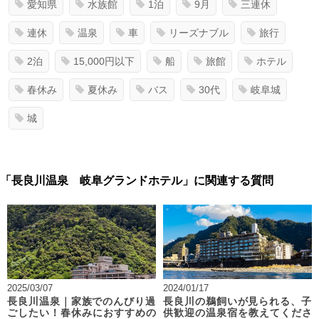
愛知県
水族館
1泊
9月
三連休
連休
温泉
車
リーズナブル
旅行
2泊
15,000円以下
船
旅館
ホテル
春休み
夏休み
バス
30代
岐阜城
城
「長良川温泉 岐阜グランドホテル」に関連する質問
2025/03/07
2024/01/17
長良川温泉｜家族でのんびり過
長良川の鵜飼いが見られる、子
ごしたい！春休みにおすすめの
供歓迎の温泉宿を教えてくださ