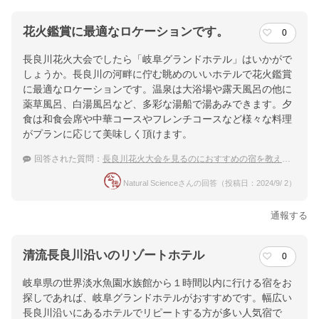
花火鑑賞に最適なロケーションです。
0
長良川花火大会でしたら「岐阜グランドホテル」はいかがで
しょうか。長良川の河畔に佇む眺めのいいホテルで花火鑑賞
に最適なロケーションです。温泉は大浴場や露天風呂の他に
薬草風呂、白湯風呂など、多彩な湯船で湯あみできます。夕
食は和食会席や中華コースやフレンチコースなど様々な料理
がプランに応じて美味しく頂けます。
回答された質問：
長良川花火大会を見るのにおすすめの宿を教えてください
Natural Scienceさんの回答（投稿日：2024/9/ 2）
通報する
清流長良川沿いのリゾートホテル
0
岐阜県の世界淡水魚園水族館から１時間以内に行ける宿をお
探しであれば、岐阜グランドホテルがおすすめです。幅広い
長良川沿いにあるホテルでリピートする方が多い人気宿で