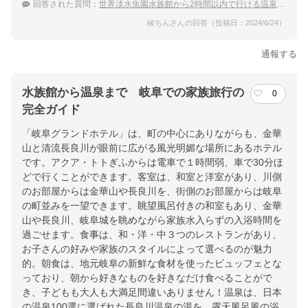
回答された質問：
世界淡水魚園水族館から2時間以内で行ける温泉宿のおすすめは？
綾ちんさんの回答（投稿日：2024/6/24）
通報する
水族館から温泉まで 岐阜での家族旅行の
0
完全ガイド
「岐阜グランドホテル」は、町の中心にありながらも、金華
山と清流長良川が眼前に広がる風光明媚な場所にあるホテル
です。アクア・トトぎふからは電車で１時間弱、車で30分ほ
どで行くことができます。客室は、和室と洋室があり、川側
のお部屋からは金華山や長良川を、街側のお部屋からは岐阜
の町並みを一望できます。眺望風呂付きの和室もあり、金華
山や長良川、岐阜城を眺めながら家族水入らずの入浴時間を
過ごせます。食事は、和・洋・中３つのレストランがあり、
お子さんの好みや家族のスタイルによって選べるのが魅力
的。朝食は、地元岐阜の新鮮な食材を使ったビュッフェとな
っており、朝から好きなものを好きなだけ食べることがで
き、子どもも大人も大満足間違いありません！温泉は、日本
の温泉100選に選ばれた長良川温泉の湯を、露天風呂風の浴