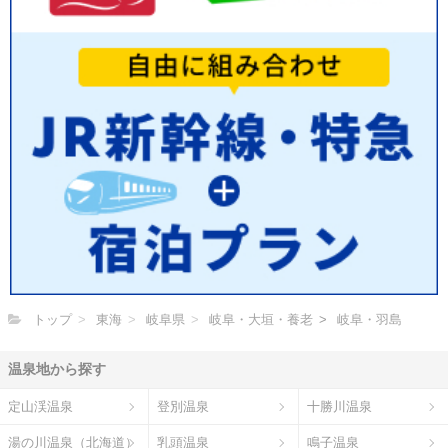
トップ
東海
岐阜県
岐阜・大垣・養老
岐阜・羽島
温泉地から探す
定山渓温泉
登別温泉
十勝川温泉
湯の川温泉（北海道）
乳頭温泉
鳴子温泉