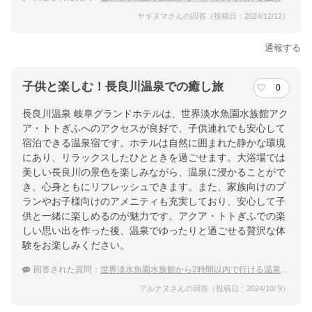
ヤギヌマさんの回答（投稿日：2024/12/12）
通報する
子供と楽しむ！長良川温泉での癒し旅
0
長良川温泉 岐阜グランドホテルは、世界淡水魚園水族館アク
ア・トトぎふへのアクセスが良好で、子供連れでも安心して
宿泊できる温泉宿です。ホテルは自然に囲まれた静かな環境
にあり、リラックスしたひとときを過ごせます。大浴場では
美しい長良川の景色を楽しみながら、温泉に浸かることがで
き、心身ともにリフレッシュできます。また、家族向けのプ
ランやお子様向けのアメニティも充実しており、安心して子
供と一緒に楽しめるのが魅力です。アクア・トトぎふでの楽
しい思い出を作った後、温泉でゆったりと過ごせる贅沢な体
験をお楽しみください。
回答された質問：
世界淡水魚園水族館から2時間以内で行ける温泉宿のおすすめは？
アルナヌさんの回答（投稿日：2024/10/ 9）