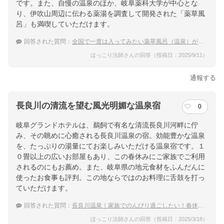
です。また、自慢の温泉のほか、岐阜薬科大学が中心とな
り、伊吹山周辺に伝わる薬湯を調査して開発された「薬草風
呂」も満喫していただけます。
回答された質問：
全国で一度は入ってみたい薬草風呂（温泉）がある宿はどこ？
ほっこり法師さんの回答（投稿日：2025/9/11）
通報する
長良川の清流を望む風光明媚な温泉宿
0
岐阜グランドホテルは、鵜飼で有名な清流長良川河畔に佇
み、その眺めに心癒される長良川温泉の宿。効能豊かな温泉
を、たっぷりの湯量にてお楽しみいただける温泉宿です。１
０畳以上の広いお部屋もあり、この春休みにご家族でご利用
されるのにもお薦め。また、岐阜県の地元食材をふんだんに
使ったお食事も評判。この地ならではのお料理に舌鼓を打っ
ていただけます。
回答された質問：
長良川温泉｜家族でのんびり過ごしたい！春休みにおすすめの宿は？
ほっこり法師さんの回答（投稿日：2025/3/18）