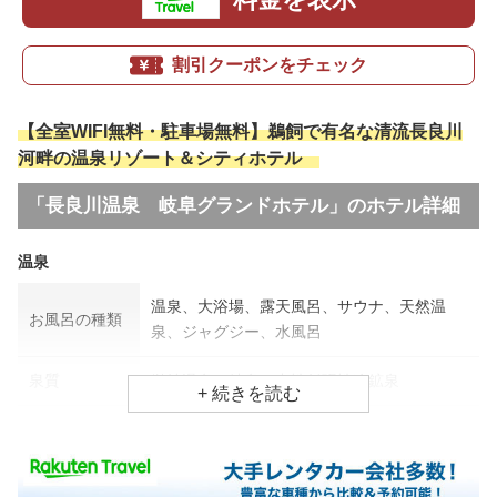
割引クーポンをチェック
【全室WIFI無料・駐車場無料】鵜飼で有名な清流長良川
河畔の温泉リゾート＆シティホテル
「長良川温泉 岐阜グランドホテル」のホテル詳細
温泉
温泉、大浴場、露天風呂、サウナ、天然温
お風呂の種類
泉、ジャグジー、水風呂
泉質
単純温泉、鉄泉、中性低張性冷鉱泉
効能
関節痛、神経痛、婦人病
食事場所