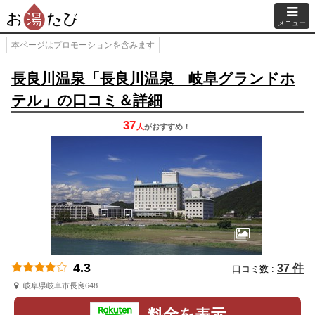
メニュー
本ページはプロモーションを含みます
長良川温泉「長良川温泉 岐阜グランドホ
テル」の口コミ＆詳細
37
人
が
おすすめ！
4.3
37 件
口コミ数 :
岐阜県岐阜市長良648
料金を表示