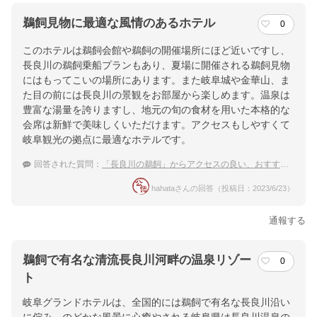
鵜飼見物に最適な風情のあるホテル
0
このホテルは鵜飼会館や鵜飼の開催場所にほど近いですし、
長良川の鵜飼乗船プランもあり、夏場に開催される鵜飼見物
にはもってこいの場所にあります。また岐阜城や金華山、ま
た目の前には長良川の景観をお部屋から楽しめます。温泉は
豊富な湯量を誇りますし、地元の旬の食材を用いた本格的な
会席は新鮮で美味しくいただけます。アクセスもしやすくて
岐阜観光の拠点に最適なホテルです。
回答された質問：
「長良川の鵜飼」からアクセスの良い、おすすめの温泉宿を教えてください
hahataさんの回答（投稿日：2023/6/23）
通報する
鵜飼で有名な清流長良川河畔の温泉リゾー
0
ト
岐阜グランドホテルは、全国的には鵜飼で有名な長良川沿い