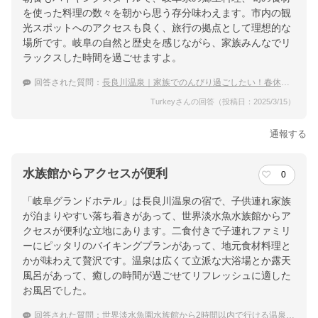
を使った料理の数々を朝から思う存分味わえます。市内の観
光スポットへのアクセスも良く、旅行の拠点として理想的な
場所です。岐阜の自然と歴史を感じながら、家族みんなでリ
ラックスした時間を過ごせますよ。
回答された質問：
長良川温泉｜家族でのんびり過ごしたい！春休みにおすすめの宿は？
Turkeyさんの回答（投稿日：2025/3/15）
通報する
水族館からアクセスが便利
0
「岐阜グランドホテル」は長良川温泉の宿で、子供連れ家族
が泊まりやすい落ち着きがあって、世界淡水魚水族館からア
クセスが便利な立地にあります。二食付きで子連れファミリ
ーにピッタリのバイキングプランがあって、地元食材料理と
かが味わえて贅沢です。温泉は広くて立派な大浴場とか露天
風呂があって、癒しの時間が過ごせてリフレッシュに適した
お風呂でした。
回答された質問：
世界淡水魚園水族館から2時間以内で行ける温泉宿のおすすめは？