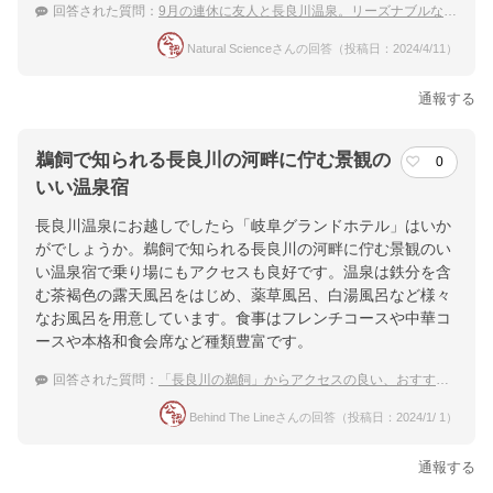
回答された質問：
9月の連休に友人と長良川温泉。リーズナブルな宿のおすすめは？
Natural Scienceさんの回答（投稿日：2024/4/11）
通報する
鵜飼で知られる長良川の河畔に佇む景観の
0
いい温泉宿
長良川温泉にお越しでしたら「岐阜グランドホテル」はいか
がでしょうか。鵜飼で知られる長良川の河畔に佇む景観のい
い温泉宿で乗り場にもアクセスも良好です。温泉は鉄分を含
む茶褐色の露天風呂をはじめ、薬草風呂、白湯風呂など様々
なお風呂を用意しています。食事はフレンチコースや中華コ
ースや本格和食会席など種類豊富です。
回答された質問：
「長良川の鵜飼」からアクセスの良い、おすすめの温泉宿を教えてください
Behind The Lineさんの回答（投稿日：2024/1/ 1）
通報する