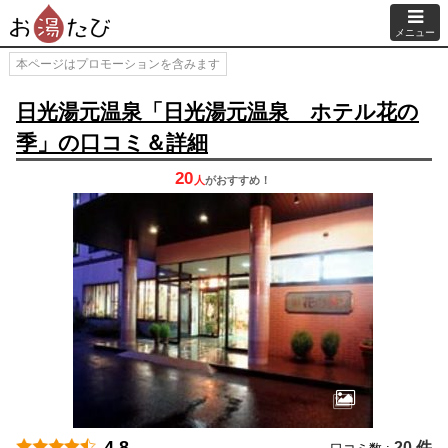
メニュー
本ページはプロモーションを含みます
日光湯元温泉「日光湯元温泉 ホテル花の
季」の口コミ＆詳細
20
人
が
おすすめ！
4.8
20 件