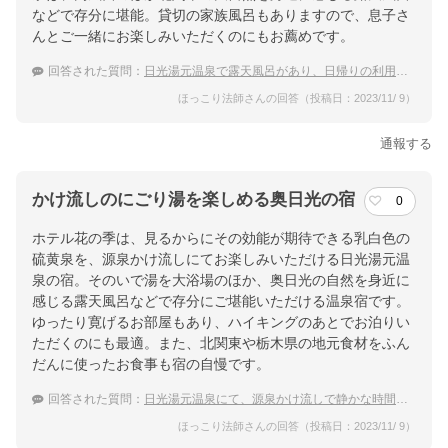
などで存分に堪能。貸切の家族風呂もありますので、息子さ
んとご一緒にお楽しみいただくのにもお薦めです。
回答された質問：
日光湯元温泉で露天風呂があり、日帰りの利用が出来る温泉宿のおすすめを教えて下さい。
ほっこり法師さんの回答（投稿日：2023/11/ 9）
通報する
かけ流しのにごり湯を楽しめる奥日光の宿
0
ホテル花の季は、見るからにその効能が期待できる乳白色の
硫黄泉を、源泉かけ流しにてお楽しみいただける日光湯元温
泉の宿。そのいで湯を大浴場のほか、奥日光の自然を身近に
感じる露天風呂などで存分にご堪能いただける温泉宿です。
ゆったり寛げるお部屋もあり、ハイキングのあとでお泊りい
ただくのにも最適。また、北関東や栃木県の地元食材をふん
だんに使ったお食事も宿の自慢です。
回答された質問：
日光湯元温泉にて、源泉かけ流しで静かな時間を過ごせる温泉宿を教えて下さい。
ほっこり法師さんの回答（投稿日：2023/11/ 9）