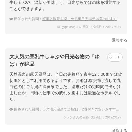
牛しゃぶや、湯葉が美味しく、日光ならではの味を堪能する
ことができますよ。
回答された質問：
紅葉と温泉を楽しめる奥日光湯元温泉のおすすめ温泉旅館
RRgypsiesさんの回答（投稿日：2019/7/14）
通報する
大人気の豆乳牛しゃぶや日光名物の「ゆ
0
ば」が絶品
天然温泉の露天風呂は、当日の先着順で夜中12：00までは貸
切風呂として利用できるようです。お湯は源泉掛け流しで乳
白色のにごり湯の硫黄泉でした。週末だけの短時間で出かけ
ましたが、日頃の仕事での疲れを癒すには最適なホテルでし
た。
回答された質問：
日光湯元温泉で1泊2日、2食付きの安いおすすめの宿があれば教えてください。
シレンさんの回答（投稿日：2019/2/12）
通報する