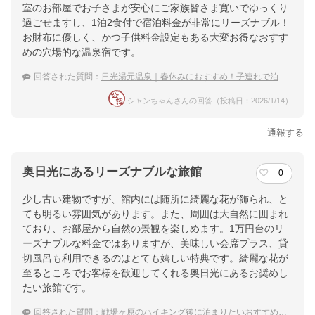
室のお部屋でお子さまが安心にご家族皆さま寛いでゆっくり
ホテル詳細を詳しく見る
過ごせますし、1泊2食付で宿泊料金が非常にリーズナブル！
お財布に優しく、かつ子供料金設定もある大変お得なおすす
めの穴場的な温泉宿です。
回答された質問：
日光湯元温泉｜春休みにおすすめ！子連れで泊まれる穴場な宿は？
シャンちゃんさんの回答（投稿日：2026/1/14）
通報する
奥日光にあるリーズナブルな旅館
0
少し古い建物ですが、館内には随所に綺麗な花が飾られ、と
ても明るい雰囲気があります。また、周囲は大自然に囲まれ
ており、お部屋から自然の景観を楽しめます。1万円台のリ
ーズナブルな料金ではありますが、美味しい会席プラス、貸
切風呂も利用できるのはとても嬉しい特典です。綺麗な花が
至るところでお客様を歓迎してくれる奥日光にあるお奨めし
たい旅館です。
回答された質問：
戦場ヶ原のハイキング後に泊まりたいおすすめ温泉宿