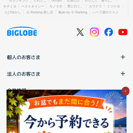
Ｇランキング
だれどこ
ocruyo
お湯たび
わたしと、暮らし。
キテミヨ
ベストオイシー
モノスポ
野に行く。
カウナラ
ミツケヨ
たびゆかし
Ｇ-Ranking 推し活
食pin by Ｇ-Ranking
ハーブ酒のススメ
個人のお客さま
法人のお客さま
企業情報
×
ご利用中の方
お問い合わせ
消費税の表示
ウェブアクセシビリティの取り組み
個人情報保護ポリシー
プライバシーポータル
Cookieポリシー