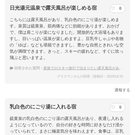
日光湯元温泉で露天風呂が楽しめる宿
0
こちらには露天風呂があり、乳白色のにごり湯が楽しめま
す。泉質は硫黄泉。筋肉痛などに効能があります。おかげ
で、僕は肩こりが楽になりました。開放的な大浴場もありま
すし、目いっぱい温泉が楽しめますよ。豆乳牛しゃぶや名物
の「ゆば」なども堪能できますし、豊かな自然ときれいな空
気が満喫できます。きっと、スキーの疲れなど、すぐに吹っ
飛ぶと思いますよ。
回答された質問：
家族でのスキー旅行で泊まりたい露天風呂がある日光湯本温泉の宿は？
グラスマンさんの回答（投稿日：2019/12/ 8）
通報する
乳白色のにごり湯に入れる宿
0
硫黄泉の乳白色のにごり湯の露天風呂があり、夜通し入れる
ようになっているので、自分の好きな時間に好きなだけ浸か
っていられて、まさに極楽気分を味わえます。食事は、豆乳