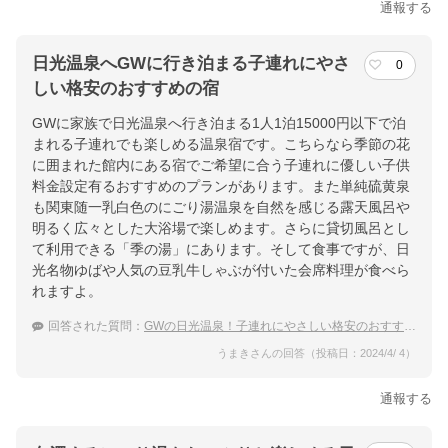
通報する
日光温泉へGWに行き泊まる子連れにやさ
0
しい格安のおすすめの宿
GWに家族で日光温泉へ行き泊まる1人1泊15000円以下で泊
まれる子連れでも楽しめる温泉宿です。こちらなら季節の花
に囲まれた館内にある宿でご希望に合う子連れに優しい子供
料金設定有るおすすめのプランがあります。また単純硫黄泉
も関東随一乳白色のにごり湯温泉を自然を感じる露天風呂や
明るく広々とした大浴場で楽しめます。さらに貸切風呂とし
て利用できる「季の湯」にあります。そして食事ですが、日
光名物ゆばや人気の豆乳牛しゃぶが付いた会席料理が食べら
れますよ。
回答された質問：
GWの日光温泉！子連れにやさしい格安のおすすめの宿は？
うまきさんの回答（投稿日：2024/4/ 4）
通報する