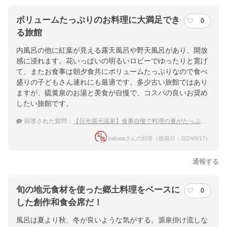
ボリュームたっぷりのお料理に大満足でき
0
る旅館
内風呂の他に紅葉が見える露天風呂や野天風呂があり、開放
感に浸れます。花いっぱいの明るいロビーでゆったりと寛げ
て、またお食事は朝夕食共にボリュームたっぷりなので食べ
盛りの子どもさん連れにも最適です。多少古い旅館ではあり
ますが、硫黄泉のお湯と美食が自慢で、コスパの良いお奨め
したい旅館です。
回答された質問：
【日光湯元温泉】食事自慢で料理の量がたっぷりある素敵な温泉宿を教えて下さい。
hahataさんの回答（投稿日：2024/9/17）
通報する
旬の地元食材を使った郷土料理をベースに
0
した創作和食会席だ！
風呂は夏より秋、冬が良いような気がする。源泉掛け流しな