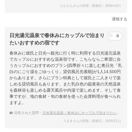
どんどんさんの回答（投稿日：2026/1/22）
通報する
日光湯元温泉で春休みにカップルで泊まり
0
たいおすすめの宿です
春休みに彼氏と日光へ観光に行く時に利用する日光湯元温泉
でカップルにおすすめな温泉宿です。こちらならご希望に合
うカップルにおすすめのプラン[四季折々に楽しむ奥日光「乳
白のにごり湯をごゆっくり」貸切風呂先着順]が1人14,500円
からあります。さらにプラン特典として彼氏と二人きりで楽
しめる貸切風呂もあります。また乳白色の硫黄泉の天然温泉
を森林浴も楽しめる露天風呂や内湯で楽しめます。そして食
事ですが、地の食材・旬の食材を使った会席料理が食べられ
ますよ。
回答された質問：
日光湯元温泉｜春休みにカップルで泊まりたい！宿のおすすめは？
うまきさんの回答（投稿日：2025/2/11）