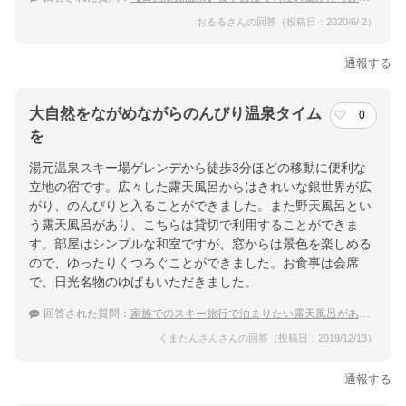
おるるさんの回答（投稿日：2020/6/ 2）
通報する
大自然をながめながらのんびり温泉タイム
0
を
湯元温泉スキー場ゲレンデから徒歩3分ほどの移動に便利な
立地の宿です。広々した露天風呂からはきれいな銀世界が広
がり、のんびりと入ることができました。また野天風呂とい
う露天風呂があり、こちらは貸切で利用することができま
す。部屋はシンプルな和室ですが、窓からは景色を楽しめる
ので、ゆったりくつろぐことができました。お食事は会席
で、日光名物のゆばもいただきました。
回答された質問：
家族でのスキー旅行で泊まりたい露天風呂がある日光湯本温泉の宿は？
くまたんさんさんの回答（投稿日：2019/12/13）
通報する