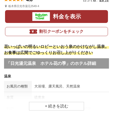
口コミ数 :
栃木県日光市湯元2549-4
料金を表示
割引クーポンをチェック
花いっぱいの明るいロビーといおう泉のかけながし温泉。
お食事は広間でごゆっくりお召し上がりください
「日光湯元温泉 ホテル花の季」のホテル詳細
温泉
お風呂の種類
大浴場、露天風呂、天然温泉
泉質
硫黄泉
効能
関節痛、筋肉痛、リウマチ・神経病