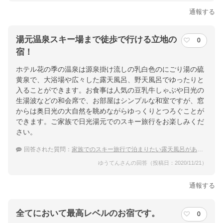
通報する
湯元温泉スキー場まで徒歩で行ける立地の
0
宿！
ホテル花の季の温泉は源泉掛け流しの乳白色のにごり湯の硫
黄泉で、大浴場や広々した露天風呂、野天風呂でゆったりと
入ることができます。お食事は人気の豆乳牛しゃぶや日光の
生湯波などの和会席で、お部屋はシンプルな和室ですが、窓
からは奥日光の大自然を眺めながらゆっくりとつろぐことが
できます。ご家族で日光湯元でのスキー旅行をお楽しみくだ
さい。
回答された質問：
家族でのスキー旅行で泊まりたい露天風呂がある日光湯本温泉の宿は？
ゆうてんさんの回答（投稿日：2020/11/21）
通報する
全てにおいて最高レベルのお宿です。
0