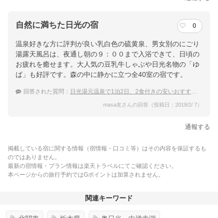
自然に満ちた日光の宿
0
温泉好きな方に評判が良い乳白色の硫黄泉、男女別のにごり
湯露天風呂は、夜通し朝の９：００まで入浴できて、日頃の
お疲れを癒せます。大人気の豆乳牛しゃぶや日光名物の「ゆ
ば」も好評です。森の中に静かに立つ全40室の宿です。
回答された質問：
日光湯元温泉で1泊2日、2食付きの安いおすすめの宿があれば教えてください。
masa友さんの回答（投稿日：2019/2/ 7）
通報する
掲載している宿に関する情報（宿情報・口コミ等）はその内容を保証するも
のではありません。
最新の宿情報・プラン情報は楽天トラベルにてご確認ください。
本ページからの旅行予約ではGポイントは加算されません。
関連キーワード