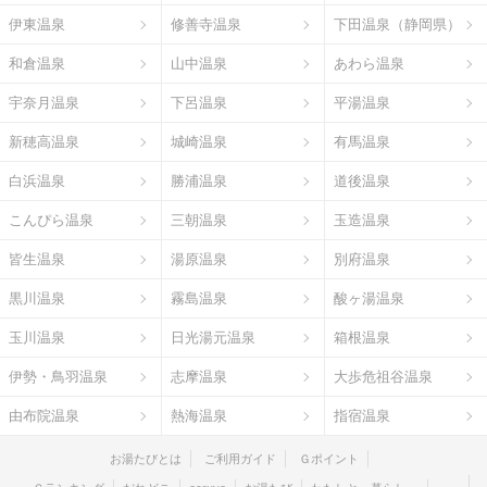
伊東温泉
修善寺温泉
下田温泉（静岡県）
和倉温泉
山中温泉
あわら温泉
宇奈月温泉
下呂温泉
平湯温泉
新穂高温泉
城崎温泉
有馬温泉
白浜温泉
勝浦温泉
道後温泉
こんぴら温泉
三朝温泉
玉造温泉
皆生温泉
湯原温泉
別府温泉
黒川温泉
霧島温泉
酸ヶ湯温泉
玉川温泉
日光湯元温泉
箱根温泉
伊勢・鳥羽温泉
志摩温泉
大歩危祖谷温泉
由布院温泉
熱海温泉
指宿温泉
お湯たびとは
ご利用ガイド
Ｇポイント