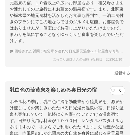
元温泉の宿。１０畳以上の広いお部屋もあり、祖父母さまを
お連れしてのご旅行にもお薦めの温泉宿です。また、北関東
や栃木県の地元食材を活かしたお食事も評判で、一泊二食付
きのプランにてこの地ならではのグルメを堪能。お部屋食で
はありませんが、個室にてお召し上がりいただけますので、
まわりを気にすることなくゆっくりと食事を楽しんでいただ
けます。
回答された質問：
祖父母を連れて日光湯元温泉へ！部屋食が可能な宿を教えて下さい。
ほっこり法師さんの回答（投稿日：2023/11/10）
通報する
乳白色の硫黄泉を楽しめる奥日光の宿
0
ホテル花の季は、乳白色に濁る効能豊かな硫黄泉を、源泉か
け流しにてお楽しみいただける日光湯元温泉の宿。日帰り温
泉も実施していて、気軽に立ち寄っていただける温泉宿で
す。日帰り入浴は料金が１０００円。レンタルバスタオルも
ありますので、手ぶらでご利用いただけます。効能豊かな温
泉は、内風呂のほか北関東の大自然を身近に感じる露天風呂