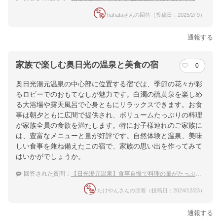
hahataさんの回答（投稿日：2025/2/ 9）
通報する
家族で楽しむ奥日光の温泉と美食の宿
0
奥日光湯元温泉の中心部に位置する宿では、季節の花々が彩
るロビーでのおもてなしが魅力です。白濁の硫黄泉を楽しめ
る大浴場や露天風呂で心身ともにリラックスできます。お食
事は朝夕ともに広間で提供され、ボリュームたっぷりの料理
が家族全員の食欲を満たします。特にお子様連れのご家族に
は、豊富なメニューと量が好評です。自然体験と温泉、美味
しい食事を兼ね備えたこの宿で、家族の思い出を作ってみて
はいかがでしょうか。
回答された質問：
【日光湯元温泉】食事自慢で料理の量がたっぷりある素敵な温泉宿を教えて下さい。
たけやんさんの回答（投稿日：2024/12/23）
通報する