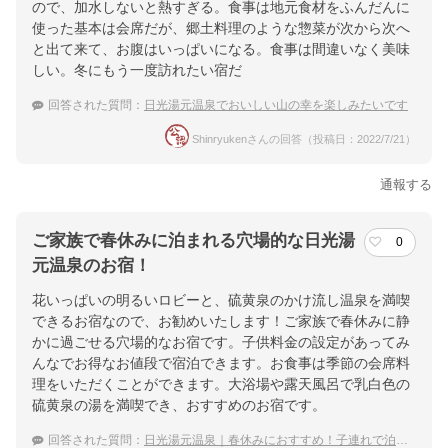
ので、加水しないと熱すぎる。食事は地元食材をふんだんに
使った基本は会席だが、郷土料理のような惣菜が次から次へ
と出て来て、お腹はいっぱいになる。食事は間違いなく美味
しい。冬にもう一度訪れたい宿だ
回答された質問：
日光湯元温泉でおいしい山の幸を楽しみたいです
Shinryukenさんの回答（投稿日：2022/7/21）
通報する
ご家族で春休みに泊まれる穴場的な日光湯
0
元温泉のお宿！
花いっぱいの明るいロビーと、硫黄泉のかけ流し温泉を満喫
できるお宿なので、お勧めいたします！ご家族で春休みに静
かに過ごせる穴場的なお宿です。子供料金の設定があってみ
んなでお得なお値段で宿泊できます。お食事は季節の会席料
理をいただくことができます。大浴場や露天風呂で乳白色の
硫黄泉の湯を満喫でき、おすすめのお宿です。
回答された質問：
日光湯元温泉｜春休みにおすすめ！子連れで泊まれる穴場な宿は？