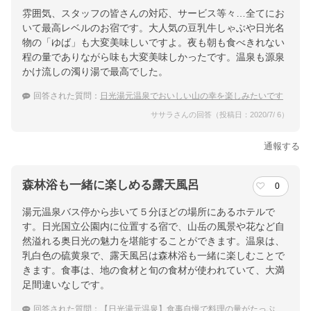
雰囲気、スタッフの皆さんの対応、サービス等々…全てにお
いて最高レベルのお宿です。大人気の豆乳牛しゃぶや日光名
物の「ゆば」も大変美味しいですよ。夜も朝も食べきれない
程の量でありながら味も大変美味しかったです。温泉も源泉
かけ流しの濁り湯で最高でした。
回答された質問：
日光湯元温泉でおいしい山の幸を楽しみたいです
ササラさんの回答（投稿日：2020/7/ 6）
通報する
森林浴も一緒に楽しめる露天風呂
0
湯元温泉バス停から歩いて５分ほどの場所にあるホテルで
す。日光国立公園内に位置する宿で、山岳の風景や花など自
然溢れる奥日光の魅力を堪能することができます。温泉は、
乳白色の硫黄泉で、露天風呂は森林浴も一緒に楽しむことで
きます。食事は、地の食材と旬の食材が使われていて、大満
足間違いなしです。
回答された質問：
【日光湯元温泉】食事自慢で料理の量がたっぷりある素敵な温泉宿を教えて下さい。