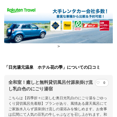
食事場所
朝食
広間
夕食
広間
チェックイン・チェックアウト時間
>
チェックイン
15:00(最終チェックイン：18:00)
チェックアウ
10:00
「日光湯元温泉 ホテル花の季」についての口コミ
ト
全和室！癒しと無料貸切風呂付源泉掛け流
0
交通アクセス
し乳白色のにごり湯宿
東武日光駅又はＪＲ日光駅より路線バス湯元温泉行
こちらは【四季折々に楽しむ奥日光乳白のにごり湯をごゆっ
くり貸切風呂先着順】プランがあり、風情ある露天風呂にて
提供：楽天トラベル
ご家族水入らず源泉掛け流しの湯浴みを愉しめます。お食事
楽天トラベルで
は広間にて人気の豆乳の牛しゃぶなどを召し上がれます。和