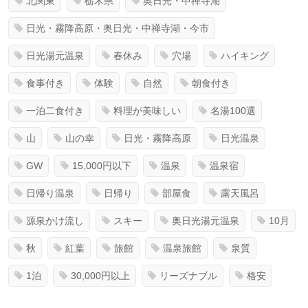
北関東
栃木県
奥日光・中禅寺湖
日光・霧降高原・奥日光・中禅寺湖・今市
日光湯元温泉
春休み
穴場
ハイキング
食事付き
体験
自然
朝食付き
一泊二食付き
料理が美味しい
名湯100選
山
山の幸
日光・霧降高原
日光温泉
GW
15,000円以下
温泉
温泉宿
日帰り温泉
日帰り
部屋食
露天風呂
源泉かけ流し
スキー
奥日光湯元温泉
10月
秋
紅葉
旅館
温泉旅館
泉質
1泊
30,000円以上
リーズナブル
格安