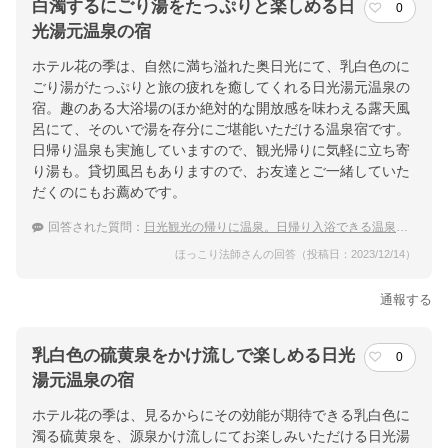
白濁するにごり湯をたっぷりと楽しめる日
0
光湯元温泉の宿
ホテル花の季は、自然に満ち溢れた奥日光にて、乳白色のに
ごり湯がたっぷりと旅の疲れを癒してくれる日光湯元温泉の
宿。趣のある大浴場のほか絶対的な開放感を味わえる露天風
呂にて、そのいで湯を存分にご堪能いただける温泉宿です。
日帰り温泉も実施していますので、観光帰りに気軽に立ち寄
り湯も。貸切風呂もありますので、お友達とご一緒していた
だくのにもお薦めです。
回答された質問：
日光観光の帰りに温泉。日帰り入浴できる温泉宿は？
ほっこり法師さんの回答（投稿日：2023/12/14）
通報する
乳白色の硫黄泉をかけ流しで楽しめる日光
0
湯元温泉の宿
ホテル花の季は、見るからにその効能が期待できる乳白色に
濁る硫黄泉を、源泉かけ流しにてお楽しみいただける日光湯