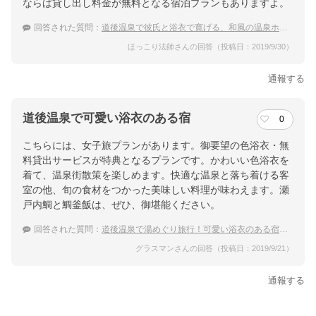
ならば貸し出し料金が無料となる宿泊プランもありますよ。
回答された質問：
道後温泉で彼氏と浴衣で寛げる、和風の温泉ホテルを探しています。
ほっこり法師さんの回答（投稿日：2019/9/30）
通報する
道後温泉で可愛い浴衣のある宿
0
こちらには、女子旅プランがあります。御要望の色浴衣・無
料貸出サービスが特典となるプランです。かわいい色浴衣を
着て、温泉街散策を楽しめます。快適な温泉と落ち着ける客
室の他、旬の食材をつかった美味しい料理が味わえます。瀬
戸内鯛と鯛釜飯は、ぜひ、御堪能ください。
回答された質問：
道後温泉で湯めぐり旅行！可愛い浴衣のある宿を教えて！
グラスマンさんの回答（投稿日：2019/9/21）
通報する