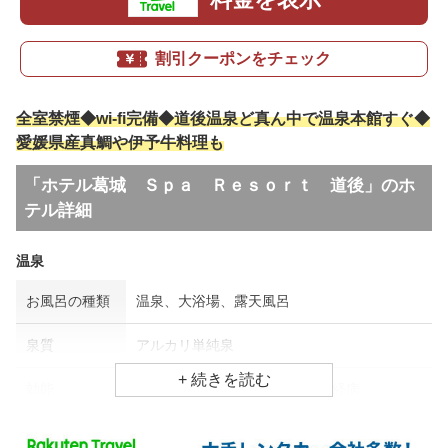
割引クーポンをチェック
全室禁煙◆wi-fi完備◆道後温泉ど真ん中で温泉本館すぐ◆
愛媛県産真鯛や伊予牛料理も
「ホテル葛城 Ｓｐａ Ｒｅｓｏｒｔ 道後」のホ
テル詳細
温泉
お風呂の種類
温泉、大浴場、露天風呂
泉質
アルカリ単純泉
効能
肩凝り、関節痛、リウマチ・神経病
食事場所