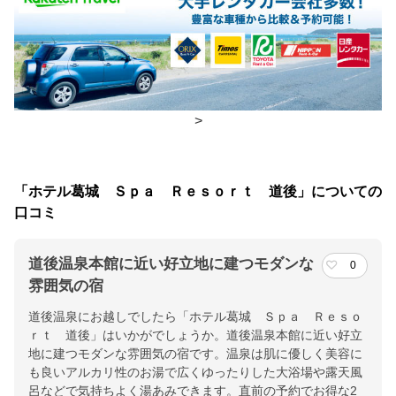
朝食
食事処
夕食
食事処
チェックイン・チェックアウト時間
>
チェックイン
15:00(最終チェックイン：19:00)
チェックアウ
10:00
「ホテル葛城 Ｓｐａ Ｒｅｓｏｒｔ 道後」についての
ト
口コミ
交通アクセス
道後温泉本館に近い好立地に建つモダンな
0
道後温泉駅より徒歩５分！坊っちゃん湯道後温泉本館までは徒歩
雰囲気の宿
１分の好立地☆ＪＲ松山駅より車で１５分／松山ＩＣより車で２0
道後温泉にお越しでしたら「ホテル葛城 Ｓｐａ Ｒｅｓｏ
分
ｒｔ 道後」はいかがでしょうか。道後温泉本館に近い好立
地に建つモダンな雰囲気の宿です。温泉は肌に優しく美容に
提供：楽天トラベル
も良いアルカリ性のお湯で広くゆったりした大浴場や露天風
楽天トラベルで
呂などで気持ちよく湯あみできます。直前の予約でお得な2