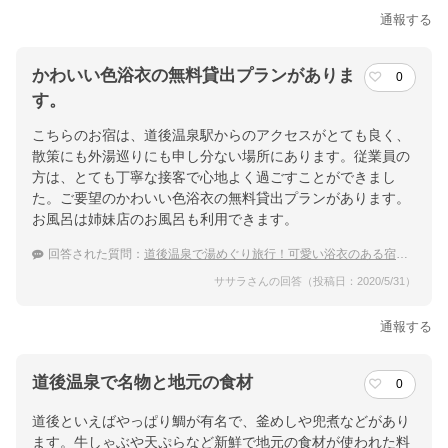
通報する
かわいい色浴衣の無料貸出プランがありま
0
す。
こちらのお宿は、道後温泉駅からのアクセスがとても良く、
散策にも外湯巡りにも申し分ない場所にあります。従業員の
方は、とても丁寧な接客で心地よく過ごすことができまし
た。ご要望のかわいい色浴衣の無料貸出プランがあります。
お風呂は姉妹店のお風呂も利用できます。
回答された質問：
道後温泉で湯めぐり旅行！可愛い浴衣のある宿を教えて！
ササラさんの回答（投稿日：2020/5/31）
通報する
道後温泉で名物と地元の食材
0
道後といえばやっぱり鯛が有名で、釜めしや兜煮などがあり
ます。牛しゃぶや天ぷらなど新鮮で地元の食材が使われた料