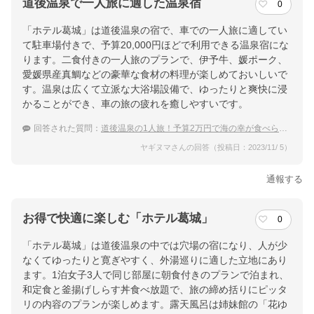
道後温泉で一人旅に適した温泉宿
0
「ホテル葛城」は道後温泉の宿で、車での一人旅に適してい
て駐車場付きで、予算20,000円ほどで利用できる温泉宿にな
ります。二食付きの一人旅のプランで、伊予牛、媛ポーク、
愛媛県産真鯛などの豪華な食材の料理が楽しめておいしいで
す。温泉は広くて立派な大浴場設備で、ゆったりと爽快に浸
かることができ、車の旅の疲れを癒しやすいです。
回答された質問：
道後温泉の1人旅！予算2万円で海の幸が食べられるおすすめ温泉宿
ヤギヌマさんの回答（投稿日：2023/11/ 5）
通報する
お得で快適に楽しむ「ホテル葛城」
0
「ホテル葛城」は道後温泉の中では穴場の宿になり、人が少
なくてゆったりと寛ぎやすく、外湯巡りに適した立地にあり
ます。1泊女子3人で同じ部屋に朝食付きのプランで泊まれ、
和定食と釜揚げしらす丼食べ放題で、旅の締め括りにピッタ
リの内容のプランが楽しめます。露天風呂は姉妹館の「花ゆ