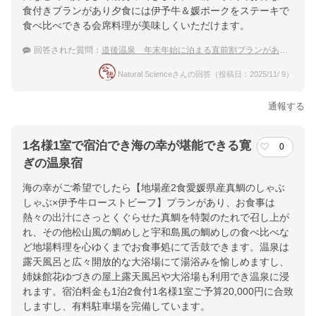
ホテル詳細を詳しく見る
食付きプランがあり夕食には伊予牛＆媛ポークをステーキで
食べ比べできる会席料理が美味しくいただけます。
回答された質問：
道後温泉 年末年始に泊まる直前割プランがある温泉宿
Natural Scienceさんの回答（投稿日：2025/11/ 9）
通報する
1名様1室で宿泊でき海の幸が堪能できる寛
0
ぎの温泉宿
海の幸がご希望でしたら【地場産2食愛媛県産真鯛のしゃぶ
しゃぶ×伊予牛ローストビーフ】プランがあり、お食事は
熱々の出汁にさっとくぐらせた真鯛を特製のたれで召し上が
れ、その他松山風の鯛めしと宇和島風の鯛めしの食べ比べな
ど地場料理を心ゆくまでお食事処にて舌鼓できます。温泉は
露天風呂と広々開放的な大浴場にて湯浴みを愉しめますし、
姉妹館花ゆづきの屋上露天風呂や大浴場も利用でき温泉に浸
れます。宿泊料金も1泊2食付1名様1室ご予算20,000円に合致
しますし、有料駐車場を完備しています。