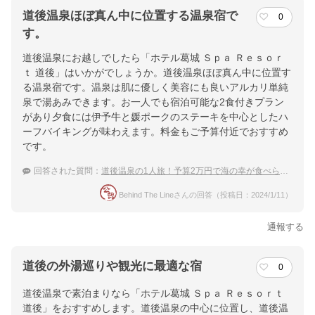
道後温泉ほぼ真ん中に位置する温泉宿で
0
す。
道後温泉にお越しでしたら「ホテル葛城 Ｓｐａ Ｒｅｓｏｒ
ｔ 道後」はいかがでしょうか。道後温泉ほぼ真ん中に位置す
る温泉宿です。温泉は肌に優しく美容にも良いアルカリ単純
泉で湯あみできます。お一人でも宿泊可能な2食付きプラン
があり夕食には伊予牛と媛ポークのステーキを中心としたハ
ーフバイキングが味わえます。料金もご予算付近でおすすめ
です。
回答された質問：
道後温泉の1人旅！予算2万円で海の幸が食べられるおすすめ温泉宿
Behind The Lineさんの回答（投稿日：2024/1/11）
通報する
道後の外湯巡りや観光に最適な宿
0
道後温泉で素泊まりなら「ホテル葛城 Ｓｐａ Ｒｅｓｏｒｔ
道後」をおすすめします。道後温泉の中心に位置し、道後温