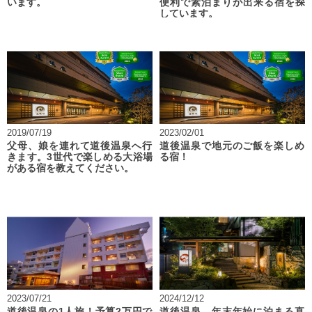
います。
便利で素泊まりが出来る宿を探
しています。
2019/07/19
2023/02/01
父母、娘を連れて道後温泉へ行
道後温泉で地元のご飯を楽しめ
きます。3世代で楽しめる大浴場
る宿！
がある宿を教えてください。
2023/07/21
2024/12/12
道後温泉の1人旅！予算2万円で
道後温泉 年末年始に泊まる直