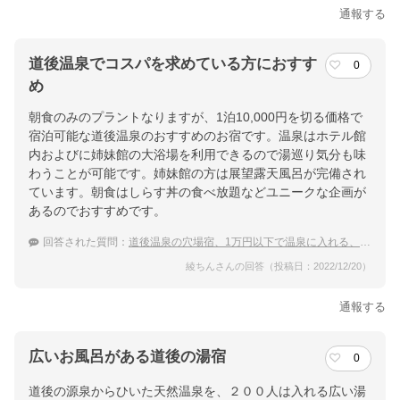
通報する
道後温泉でコスパを求めている方におすす
0
め
朝食のみのプラントなりますが、1泊10,000円を切る価格で
宿泊可能な道後温泉のおすすめのお宿です。温泉はホテル館
内およびに姉妹館の大浴場を利用できるので湯巡り気分も味
わうことが可能です。姉妹館の方は展望露天風呂が完備され
ています。朝食はしらす丼の食べ放題などユニークな企画が
あるのでおすすめです。
回答された質問：
道後温泉の穴場宿、1万円以下で温泉に入れる、安くて良い宿のおすすめは？
綾ちんさんの回答（投稿日：2022/12/20）
通報する
広いお風呂がある道後の湯宿
0
道後の源泉からひいた天然温泉を、２００人は入れる広い湯