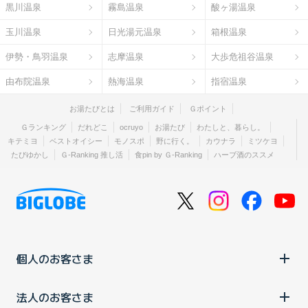
黒川温泉
霧島温泉
酸ヶ湯温泉
玉川温泉
日光湯元温泉
箱根温泉
伊勢・鳥羽温泉
志摩温泉
大歩危祖谷温泉
由布院温泉
熱海温泉
指宿温泉
お湯たびとは
ご利用ガイド
Ｇポイント
Ｇランキング
だれどこ
ocruyo
お湯たび
わたしと、暮らし。
キテミヨ
ベストオイシー
モノスポ
野に行く。
カウナラ
ミツケヨ
たびゆかし
Ｇ-Ranking 推し活
食pin by Ｇ-Ranking
ハーブ酒のススメ
個人のお客さま
法人のお客さま