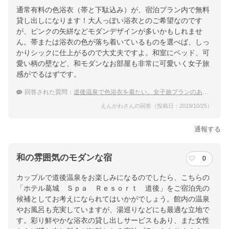
通常有料の色浴衣（帯と下駄込み）が、宿泊プラン内で無料
貸し出しになります！大人っぽい浴衣とのご希望なのです
が、ピンクの矢絣などモダンデザインが多いかもしれませ
ん。帯または浴衣の色が落ち着いているものを選べば、しっ
かりシックに仕上がるので大丈夫ですよ。和室にベッド、可
愛い柄の壁など、和モダンなお部屋も非常に可愛いく女子旅
感がでるはずです。
回答された質問：
道後温泉で色浴衣を着たい。女子旅プランのある宿を教えて
えんがわさんの回答（投稿日：2019/10/25）
通報する
和の雰囲気のモダンな宿
0
カップルで道後温泉をお楽しみになるのでしたら、こちらの
「ホテル葛城 Ｓｐａ Ｒｅｓｏｒｔ 道後」をご宿泊先の
候補としてお考えになられてはいかがでしょう。館内の温泉
やお風呂も充実していますが、湯巡りなどにも最適な立地で
す。彩り鮮やかな浴衣の貸し出しサービスもあり、また女性