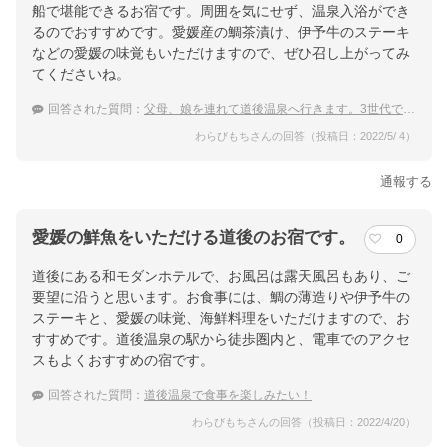
船で堪能できるお宿です。周囲を気にせず、温泉入浴ができ
るのでおすすめです。愛媛産の鯛茶漬け、伊予牛のステーキ
などの愛媛の味覚もいただけますので、ぜひ召し上がってみ
てくださいね。
回答された質問：
父母、娘を連れて道後温泉へ行きます。3世代で楽しめる大浴場がある宿を教えてください。
わらびもちさんの回答（投稿日：2022/5/ 4）
通報する
愛媛の鮮魚をいただける道後のお宿です。
0
道後にある和モダンホテルで、お風呂は露天風呂もあり、ご
要望に沿うと思います。お食事には、鯛の薄造りや伊予牛の
ステーキと、愛媛の味覚、海鮮料理をいただけますので、お
すすめです。道後温泉の駅から徒歩圏内と、電車でのアクセ
スもよくおすすめの宿です。
回答された質問：
道後温泉で食事を楽しみたい！
わらびもちさんの回答（投稿日：2022/4/20）