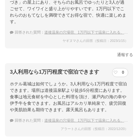
づき」の屋上にあり、そちらのお風呂でゆったりと3人が過
ごせて、ワイワイと盛り上がりやすいです。1万円以下でこ
れらのおもてなしを満喫できてお得な宿で、快適に楽しめま
す。
回答された質問：
道後温泉の穴場宿、1万円以下で温泉に入れる、安くて良い宿のおすすめは？
ヤギヌマさんの回答（投稿日：2023/1/15）
通報する
3人利用なら1万円程度で宿泊できます
0
ホテル葛城は如何でしょうか。3人利用なら1万円程度で宿泊
できます。場所は道後温泉駅より徒歩5分程度にあります。
食事は地元食材を中心とした料理を頂け、瀬戸内の海の幸や
伊予牛を食できます。お風呂はアルカリ単純泉で、疲労回復
や美肌効果も期待できます。露天風呂もあります。
回答された質問：
道後温泉の穴場宿、1万円以下で温泉に入れる、安くて良い宿のおすすめは？
アラートさんの回答（投稿日：2022/12/20）