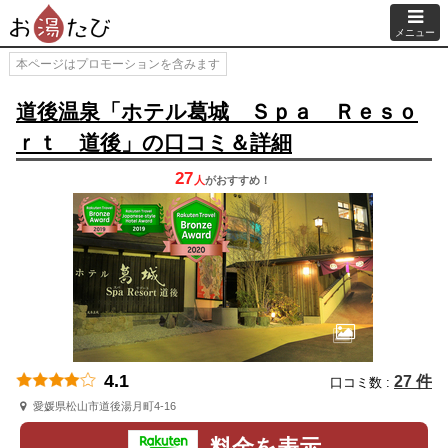
メニュー
本ページはプロモーションを含みます
道後温泉「ホテル葛城 Ｓｐａ Ｒｅｓｏ
ｒｔ 道後」の口コミ＆詳細
27
人
が
おすすめ！
4.1
27 件
口コミ数 :
愛媛県松山市道後湯月町4-16
料金を表示