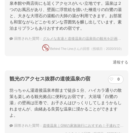
泉本館や商店街にも近くアクセスがいい立地です。温泉は２
つのお風呂があり、壁面に浮世絵を描いた檜造りの白鷺の湯
と、大きな大理石の湯船の大師の湯が利用できます。お部屋
も和室ながらどこかモダンな雰囲気を醸し出しています。素
泊まりプランもありおすすめの宿です。
回答された質問：
グルメな友達と道後温泉の温泉街の観光を計画中です。観光に便利で素泊まりが出来る宿を探しています。
Behind The Lineさんの回答（投稿日：2020/3/10）
通報する
観光のアクセス抜群の道後温泉の宿
0
坊っちゃん湯道後温泉本館まで徒歩１分、ハイカラ通りの散
策も楽しめる観光拠点に便利なお宿です。大浴場「白鷺の
湯」の壁画は圧巻で、お子さんはびっくりしてしまうかもし
れませんが、由緒ある良質な温泉に浸かることができます
よ。
回答された質問：
道後温泉｜GWの家族旅行におすすめ！子連れでも泊まれる穴場な宿は？