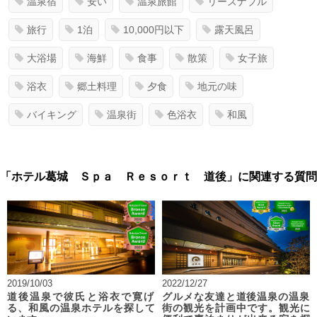
温泉宿
安い
温泉旅館
リーズナブル
旅行
1泊
10,000円以下
露天風呂
大浴場
海鮮
食事
散策
女子旅
浴衣
郷土料理
夕食
地元の味
バイキング
温泉街
色浴衣
和風
「ホテル葛城 Ｓｐａ Ｒｅｓｏｒｔ 道後」に関連する質問
2019/10/03
2022/12/27
道後温泉で彼氏と浴衣で寛げ
グルメな友達と道後温泉の温泉
る、和風の温泉ホテルを探して
街の観光を計画中です。観光に