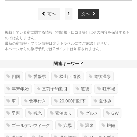
前へ
1
次へ
掲載している宿に関する情報（宿情報・口コミ等）はその内容を保証するも
のではありません。
最新の宿情報・プラン情報は楽天トラベルにてご確認ください。
本ページからの旅行予約ではGポイントは加算されません。
関連キーワード
四国
愛媛県
松山・道後
道後温泉
年末年始
直前予約割引
道後
駐車場
車
食事付き
20,000円以下
夏休み
早割
観光
素泊まり
グルメ
GW
ゴールデンウィーク
穴場
温泉
旅館