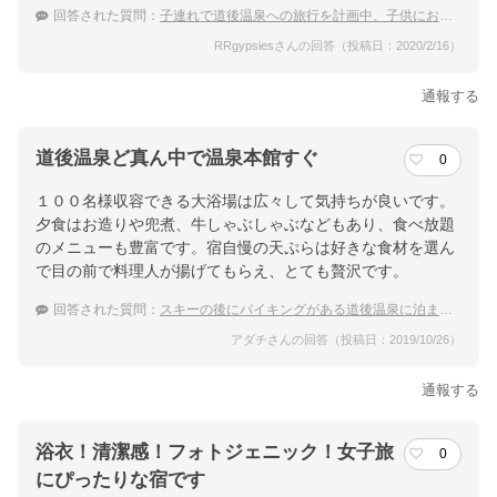
回答された質問：
子連れで道後温泉への旅行を計画中、子供にお子様ランチを提供してくれる宿はありますか？
RRgypsiesさんの回答（投稿日：2020/2/16）
通報する
道後温泉ど真ん中で温泉本館すぐ
0
１００名様収容できる大浴場は広々して気持ちが良いです。
夕食はお造りや兜煮、牛しゃぶしゃぶなどもあり、食べ放題
のメニューも豊富です。宿自慢の天ぷらは好きな食材を選ん
で目の前で料理人が揚げてもらえ、とても贅沢です。
回答された質問：
スキーの後にバイキングがある道後温泉に泊まりたい
アダチさんの回答（投稿日：2019/10/26）
通報する
浴衣！清潔感！フォトジェニック！女子旅
0
にぴったりな宿です