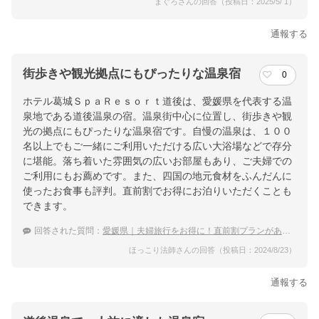
まぐろさんの回答（投稿日：2025/5/ 1）
通報する
街歩きや観光拠点にもぴったりな温泉宿
0
ホテル葛城ＳｐａＲｅｓｏｒｔ道後は、愛媛県を代表する温
泉地である道後温泉の宿。温泉街中心に位置し、街歩きや観
光の拠点にもぴったりな温泉宿です。自慢の温泉は、１００
名以上でもご一緒にご利用いただける広い大浴場などで存分
に堪能。落ち着いた雰囲気の広いお部屋もあり、ご夫婦での
ご利用にもお薦めです。また、四国の地元食材をふんだんに
使ったお食事も評判。直前割でお得にお泊りいただくことも
できます。
回答された質問：
愛媛県｜夫婦旅行をお得に！直前割プランがある宿のおすすめは？
ほっこり法師さんの回答（投稿日：2024/8/23）
通報する