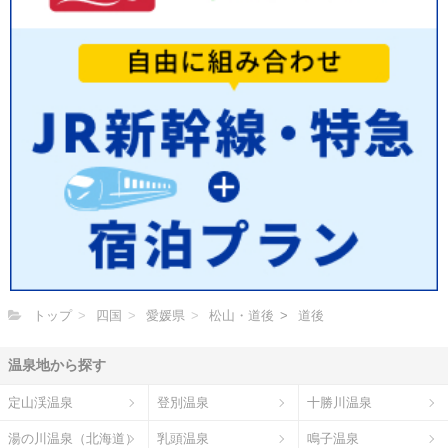
トップ
四国
愛媛県
松山・道後
道後
温泉地から探す
定山渓温泉
登別温泉
十勝川温泉
湯の川温泉（北海道）
乳頭温泉
鳴子温泉