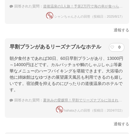
回答された質問：
道後温泉の1人旅！予算2万円で海の幸が食べられるおすすめ温泉宿
シャンちゃんさんの回答（投稿日：2025/8/17）
通報する
早割プランがあるリーズナブルなホテル
0
朝夕食付きであれば30日、60日早割プランがあり、13000円
～14000円ほどです。カルパッチョや鯛のしゃぶしゃぶ等豪
華なメニューのハーフバイキングを堪能できます。大浴場の
他に姉妹館はなゆづきの展望露天風呂も利用できるのも嬉し
いです。宿泊費を抑えるのにぴったりの道後温泉のホテルで
す。
回答された質問：
夏休みの愛媛県！早割でリーズナブルに泊まれる宿のおすすめは？
hahataさんの回答（投稿日：2024/7/22）
通報する