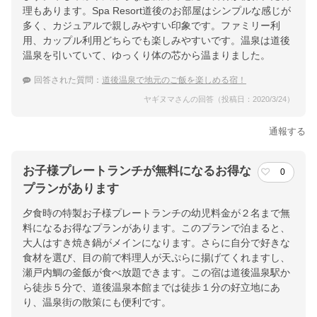
理もあります。Spa Resort道後のお部屋はシンプルな感じが
多く、カジュアルで親しみやすい印象です。ファミリー利
用、カップル利用どちらでも楽しみやすいです。温泉は道後
温泉を引いていて、ゆっくり体の芯から温まりました。
回答された質問：
道後温泉で地元のご飯を楽しめる宿！
ヤギヌマさんの回答（投稿日：2020/3/24）
通報する
お子様プレートランチが無料になるお得な
0
プランがあります
夕食時の特製お子様プレートランチの幼児料金が２名まで無
料になるお得なプランがあります。このプランで泊まると、
大人はすき焼き鍋がメインになります。さらに自分で好きな
食材を選び、目の前で料理人が天ぷらに揚げてくれますし、
瀬戸内鯛の釜飯が食べ放題できます。この宿は道後温泉駅か
ら徒歩５分で、道後温泉本館までは徒歩１分の好立地にあ
り、温泉街の散策にも便利です。