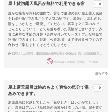
屋上貸切露天風呂が無料で利用できる宿
0
温かな接客が評判の旅館で、貸切で展望の良い屋上露天風呂
を1回利用ができることで人気の宿です。源泉かけ流しのお
湯をしっかりとご堪能してください。客室は２２室のみでこ
じんまりしていて、とても落ち着いた風情がございます。夕
食に豪華な季節の月替り会席が付いてリーズナブルな料金で
利用ができますし、砂湯（公衆浴場）まで徒歩５分ですので
合わせて楽しまれてはどうでしょうか。
回答された質問：
湯原温泉の泉質が良い源泉かけ流しの温泉宿でおすすめは？
hahataさんの回答（投稿日：2021/6/13）
通報する
屋上露天風呂は眺めもよく爽快の気分で湯
0
あみできます。
湯原温泉にお越しでしたら「花やしき」はいかがでしょう
か。温泉はアルカリ単純泉の源泉かけ流しのお湯。完全貸切