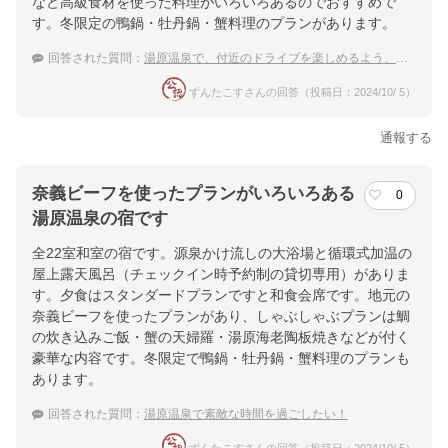
など高級食材を使った料理がいろいろあるのでおすすめで
す。冬限定の鴨鍋・牡丹鍋・蟹料理のプランがあります。
回答された質問：
湯原温泉で、付近のドライブを楽しめるよう、駐車場があるホテルを探しています。
ずんたこすさんの回答（投稿日：2024/10/ 5）
通報する
奈義ビーフを使ったプランがいろいろある
0
湯原温泉の宿です
全22室和室の宿です。源泉かけ流しの大浴場と循環式加温の
屋上露天風呂（チェックイン時予約制の貸切専用）がありま
す。夕食はスタンダードプランですと和食会席です。地元の
奈義ビーフを使ったプランがあり、しゃぶしゃぶプランは鯛
の炊き込みご飯・蟹の天婦羅・湯原海老陶板焼きなどが付く
豪華な内容です。冬限定で鴨鍋・牡丹鍋・蟹料理のプランも
あります。
回答された質問：
湯原温泉で素敵な時間を過ごしたい！