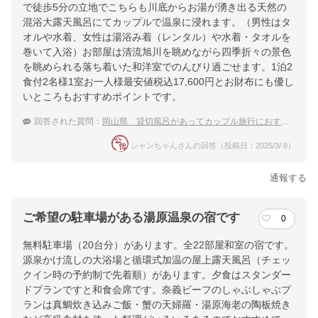
で徒歩5分の立地でこちらも川底からお湯が湧き出る天然の
混浴大露天風呂にてカップルで温泉に浸れます。（男性はタ
オルや水着、女性は湯浴み着（レンタル）や水着・タオルを
巻いて入浴）お部屋は清流旭川を眺めながら四季折々の景色
を眺められる落ち着いた和洋室でのんびり過ごせます。1泊2
食付2名様1室お一人様最安値税込17,600円とお財布にも優し
いところもおすすめポイントです。
回答された質問：
岡山県 貸切風呂があってカップル旅行におすすめの温泉宿
シャンちゃんさんの回答（投稿日：2025/3/ 8）
通報する
ご希望の駐車場がある湯原温泉の宿です
0
無料駐車場（20台分）があります。全22部屋和室の宿です。
源泉かけ流しの大浴場と循環式加温の屋上露天風呂（チェッ
クイン時の予約制で先着順）があります。夕食はスタンダー
ドプランですと和食会席です。奈義ビーフのしゃぶしゃぶプ
ランは真鯛炊き込みご飯・蟹の天婦羅・湯原海老の陶板焼き