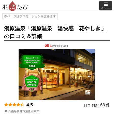
メニュー
本ページはプロモーションを含みます
湯原温泉「湯原温泉 湯快感 花やしき」
の口コミ＆詳細
68
人
が
おすすめ！
4.5
68 件
口コミ数 :
岡山県真庭市湯原温泉21