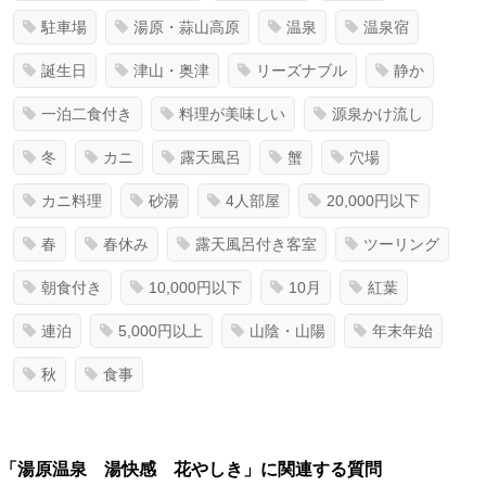
駐車場
湯原・蒜山高原
温泉
温泉宿
誕生日
津山・奥津
リーズナブル
静か
一泊二食付き
料理が美味しい
源泉かけ流し
冬
カニ
露天風呂
蟹
穴場
カニ料理
砂湯
4人部屋
20,000円以下
春
春休み
露天風呂付き客室
ツーリング
朝食付き
10,000円以下
10月
紅葉
連泊
5,000円以上
山陰・山陽
年末年始
秋
食事
「湯原温泉 湯快感 花やしき」に関連する質問