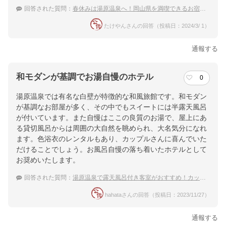
回答された質問：
春休みは湯原温泉へ！岡山県を満喫できるお宿を教えて
たけやんさんの回答（投稿日：2024/3/ 1）
通報する
和モダンが基調でお湯自慢のホテル
0
湯原温泉では有名な白壁が特徴的な和風旅館です。和モダン
が基調なお部屋が多く、その中でもスイートには半露天風呂
が付いています。また自慢はここの良質のお湯で、屋上にあ
る貸切風呂からは周囲の大自然を眺められ、大名気分になれ
ます。色浴衣のレンタルもあり、カップルさんに喜んでいた
だけることでしょう。お風呂自慢の落ち着いたホテルとして
お奨めいたします。
回答された質問：
湯原温泉で露天風呂付き客室がおすすめ！カップルで泊まりたい温泉宿は？
hahataさんの回答（投稿日：2023/11/27）
通報する