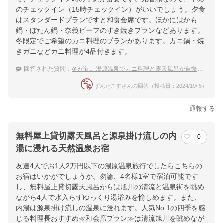
のチェックイン（15時チェックイン）がいいでしょう。夕食
はスタンダードプランですと和食会席です。ほかにはかも
鍋・ぼたん鍋・奈義ビーフのすき焼きプランなどあります。
冬限定でご希望のカニ料理のプランがあります。カニ鍋・焼
きガニなどカニ料理が4品付きます。
回答された質問：
冬が旬。湯原温泉でカニ料理と露天風呂が自慢の温泉宿は？
ずんたこすさんの回答（投稿日：2024/10/ 5）
通報する
無料屋上貸切露天風呂と源泉掛け流しの内
0
湯に浸れる天然温泉お宿
友達4人でお1人2万円以下の湯原温泉旅行でしたらこちらの
お宿はいかがでしょうか。勿論、4名様1室で宿泊可能です
し、無料屋上貸切露天風呂からは旭川の清流と温泉街を眺め
ながら4人で水入らずゆっくり湯浴みを愉しめます。また、
内湯は源泉掛け流しの温泉に浸れます。人気No.1の四季を感
じる料理長おすすめ≪和会席プラン≫は清流旭川を眺めなが