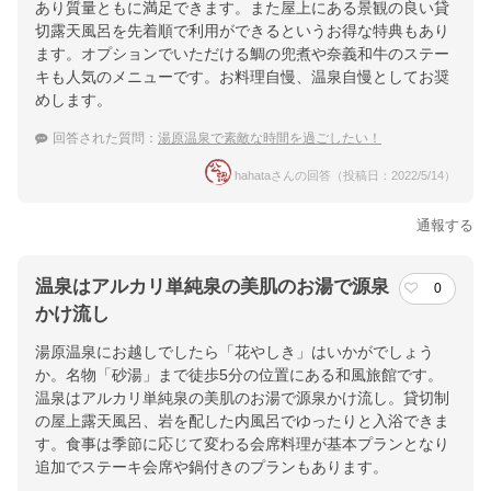
あり質量ともに満足できます。また屋上にある景観の良い貸
切露天風呂を先着順で利用ができるというお得な特典もあり
ます。オプションでいただける鯛の兜煮や奈義和牛のステー
キも人気のメニューです。お料理自慢、温泉自慢としてお奨
めします。
回答された質問：
湯原温泉で素敵な時間を過ごしたい！
hahataさんの回答（投稿日：2022/5/14）
通報する
温泉はアルカリ単純泉の美肌のお湯で源泉
0
かけ流し
湯原温泉にお越しでしたら「花やしき」はいかがでしょう
か。名物「砂湯」まで徒歩5分の位置にある和風旅館です。
温泉はアルカリ単純泉の美肌のお湯で源泉かけ流し。貸切制
の屋上露天風呂、岩を配した内風呂でゆったりと入浴できま
す。食事は季節に応じて変わる会席料理が基本プランとなり
追加でステーキ会席や鍋付きのプランもあります。