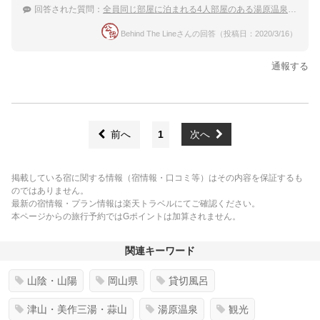
回答された質問：
全員同じ部屋に泊まれる4人部屋のある湯原温泉の宿を教えてください。学生なので予算は2万円以内です！
Behind The Lineさんの回答（投稿日：2020/3/16）
通報する
前へ
1
次へ
掲載している宿に関する情報（宿情報・口コミ等）はその内容を保証するも
のではありません。
最新の宿情報・プラン情報は楽天トラベルにてご確認ください。
本ページからの旅行予約ではGポイントは加算されません。
関連キーワード
山陰・山陽
岡山県
貸切風呂
津山・美作三湯・蒜山
湯原温泉
観光