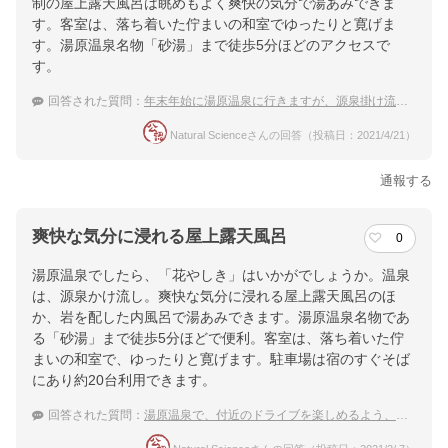
制の屋上露天風呂は眺めもよく爽快の気分で湯あみできま
す。客室は、落ち着いた佇まいの和室でゆったりと寛げま
す。湯原温泉名物「砂湯」まで徒歩5分ほどのアクセスで
す。
回答された質問：
年末年始に湯原温泉に行きますが、源泉掛け流しのおすすめ宿があれば教えて下さい。
Natural Scienceさんの回答（投稿日：2021/4/21）
通報する
爽快な気分に浸れる屋上露天風呂
0
湯原温泉でしたら、「花やしき」はいかがでしょうか。温泉
は、源泉かけ流し。爽快な気分に浸れる屋上露天風呂のほ
か、岩を配した内風呂で湯あみできます。湯原温泉名物であ
る「砂湯」まで徒歩5分ほどで便利。客室は、落ち着いた佇
まいの和室で、ゆったりと寛げます。駐車場は宿のすぐそば
にあり約20台利用できます。
回答された質問：
湯原温泉で、付近のドライブを楽しめるよう、駐車場があるホテルを探しています。