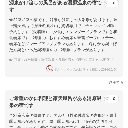
源泉かけ流しの風呂がある湯原温泉の宿で
0
す
全22室和室の宿です。源泉かけ流しの大浴場があります。屋
上露天風呂（循環式加温）は貸切専用で、チェックイン時に
予約します（先着順）。夕食はスタンダードプランですと和
食会席です。料理長のおすすめ会席や奈義ビーフのステーキ
会席などグレードアッププランもあります。冬はかも鍋・ぼ
たん鍋といった鍋料理やカニ料理のプランがあります。
回答された質問：
湯原温泉の泉質が良い源泉かけ流しの温泉宿でおすすめは？
ずんたこすさんの回答（投稿日：2024/10/ 5）
通報する
ご希望のかに料理と露天風呂がある湯原温
0
泉の宿です
全22室和室の部屋です。アルカリ性単純温泉の内風呂・屋上
露天風呂があります。屋上露天風呂は1回45分の貸切専用
で、チェックイン時の予約が必要です。先着順なので、早め