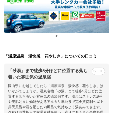
食事場所
朝食
食事処
夕食
食事処
>
チェックイン・チェックアウト時間
チェックイン
15:00(最終チェックイン：18:00)
「湯原温泉 湯快感 花やしき」についての口コミ
チェックアウ
10:00
ト
「砂湯」まで徒歩5分ほどに位置する落ち
0
着いた雰囲気の温泉宿
交通アクセス
岡山県にお越しでしたら「湯原温泉 湯快感 花やしき」は
米子自動車道湯原ＩＣより車で５分。湯原温泉名物露天風呂「砂
いかがでしょうか。温泉名物「砂湯」まで徒歩5分ほどに位
湯」まで徒歩5分。
置する落ち着いた雰囲気の温泉宿です。温泉はストレス緩和
や美肌効果に効能があるアルカリ単純泉で完全貸切制の屋上
提供：楽天トラベル
露天風呂や岩を配した内風呂で気持ちよく湯あみできます。
夕食は四季折々の厳選素材を使い、彩りにあふれた会席料理
楽天トラベルで