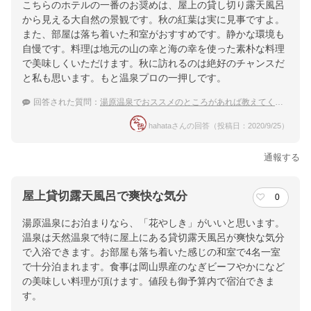
こちらのホテルの一番のお奨めは、屋上の貸し切り露天風呂
から見える大自然の景観です。秋の紅葉は実に見事ですよ。
また、部屋は落ち着いた和室がおすすめです。静かな環境も
自慢です。料理は地元の山の幸と海の幸を使った素朴な料理
で美味しくいただけます。秋に訪れるのは絶好のチャンスだ
と私も思います。もと温泉プロの一押しです。
回答された質問：
湯原温泉でおススメのところがあれば教えてください。
hahataさんの回答（投稿日：2020/9/25）
通報する
屋上貸切露天風呂で爽快な気分
0
湯原温泉にお泊まりなら、「花やしき」がいいと思います。
温泉は天然温泉で特に屋上にある貸切露天風呂が爽快な気分
で入浴できます。お部屋も落ち着いた感じの和室で4名一室
で十分泊まれます。食事は岡山県産のなぎビーフやかになど
の美味しい料理が頂けます。値段も御予算内で宿泊できま
す。