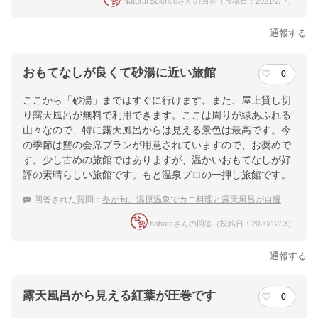
Natural Scienceさんの回答（投稿日：2021/2/ 7）
通報する
おもてなしが良くて砂湯に近い旅館
0
ここから「砂湯」まではすぐに行けます。また、屋上貸し切
り露天風呂が無料で利用できます。ここは周りが緑あふれる
山々なので、特に露天風呂からは見える景色は最高です。今
の季節は蟹の会席プランが用意されていますので、お奨めで
す。少し古めの旅館ではありますが、温かいおもてなしが好
評の素晴らしい旅館です。もと温泉プロの一押し旅館です。
回答された質問：
冬が旬。湯原温泉でカニ料理と露天風呂が自慢の温泉宿は？
hahataさんの回答（投稿日：2020/12/ 3）
通報する
露天風呂から見える紅葉が圧巻です
0