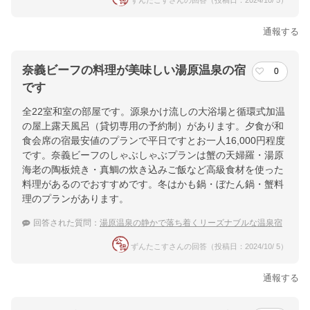
ずんたこすさんの回答（投稿日：2024/10/ 5）
通報する
奈義ビーフの料理が美味しい湯原温泉の宿
0
です
全22室和室の部屋です。源泉かけ流しの大浴場と循環式加温
の屋上露天風呂（貸切専用の予約制）があります。夕食が和
食会席の宿最安値のプランで平日ですとお一人16,000円程度
です。奈義ビーフのしゃぶしゃぶプランは蟹の天婦羅・湯原
海老の陶板焼き・真鯛の炊き込みご飯など高級食材を使った
料理があるのでおすすめです。冬はかも鍋・ぼたん鍋・蟹料
理のプランがあります。
回答された質問：
湯原温泉の静かで落ち着くリーズナブルな温泉宿
ずんたこすさんの回答（投稿日：2024/10/ 5）
通報する