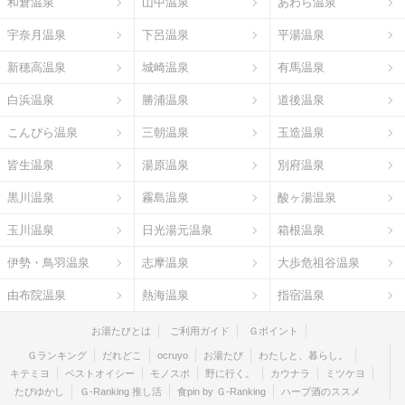
和倉温泉
山中温泉
あわら温泉
宇奈月温泉
下呂温泉
平湯温泉
新穂高温泉
城崎温泉
有馬温泉
白浜温泉
勝浦温泉
道後温泉
こんぴら温泉
三朝温泉
玉造温泉
皆生温泉
湯原温泉
別府温泉
黒川温泉
霧島温泉
酸ヶ湯温泉
玉川温泉
日光湯元温泉
箱根温泉
伊勢・鳥羽温泉
志摩温泉
大歩危祖谷温泉
由布院温泉
熱海温泉
指宿温泉
お湯たびとは
ご利用ガイド
Ｇポイント
Ｇランキング
だれどこ
ocruyo
お湯たび
わたしと、暮らし。
キテミヨ
ベストオイシー
モノスポ
野に行く。
カウナラ
ミツケヨ
たびゆかし
Ｇ-Ranking 推し活
食pin by Ｇ-Ranking
ハーブ酒のススメ