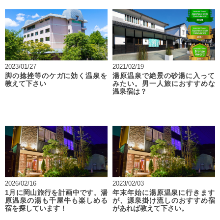
2023/01/27
2021/02/19
脚の捻挫等のケガに効く温泉を
湯原温泉で絶景の砂湯に入って
教えて下さい
みたい。男一人旅におすすめな
温泉宿は？
2026/02/16
2023/02/03
1月に岡山旅行を計画中です。湯
年末年始に湯原温泉に行きます
原温泉の湯も千屋牛も楽しめる
が、源泉掛け流しのおすすめ宿
宿を探しています！
があれば教えて下さい。