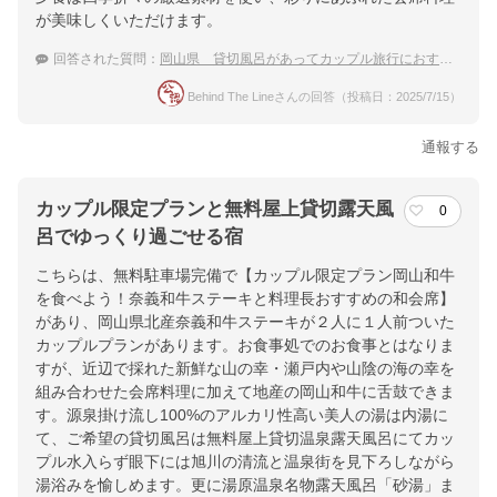
が美味しくいただけます。
ホテル詳細を詳しく見る
回答された質問：
岡山県 貸切風呂があってカップル旅行におすすめの温泉宿
Behind The Lineさんの回答（投稿日：2025/7/15）
通報する
カップル限定プランと無料屋上貸切露天風
0
呂でゆっくり過ごせる宿
こちらは、無料駐車場完備で【カップル限定プラン岡山和牛
を食べよう！奈義和牛ステーキと料理長おすすめの和会席】
があり、岡山県北産奈義和牛ステーキが２人に１人前ついた
カップルプランがあります。お食事処でのお食事とはなりま
すが、近辺で採れた新鮮な山の幸・瀬戸内や山陰の海の幸を
組み合わせた会席料理に加えて地産の岡山和牛に舌鼓できま
す。源泉掛け流し100%のアルカリ性高い美人の湯は内湯に
て、ご希望の貸切風呂は無料屋上貸切温泉露天風呂にてカッ
プル水入らず眼下には旭川の清流と温泉街を見下ろしながら
湯浴みを愉しめます。更に湯原温泉名物露天風呂「砂湯」ま