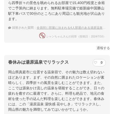
ら四季折々の景色を眺められるお部屋で15,400円程度と余裕
でご予算内に納まります。無料駐車場完備で姫新線中国勝山
駅下車バスで30分のところにあり周辺にも観光地が沢山あり
ます。
回答された質問：
全員同じ部屋に泊まれる4人部屋のある湯原温泉の宿を教えてください。学生なので予算は2万円以内です！
シャンちゃんさんの回答（投稿日：2024/7/10）
通報する
春休みは湯原温泉でリラックス
0
岡山県真庭市に位置する温泉宿で、その魅力は数え切れない
ほどあります。まず、その自然に囲まれたロケーションが素
晴らしく、四季折々の風景を楽しむことができます。また、
ここでは源泉かけ流しの温泉を堪能することができ、日々の
疲れを癒すのに最適です。さらに、料理も絶品で、地元の食
材を使った手の込んだ料理を楽しむことができます。春休み
には、この「湯原温泉 湯快感 花やしき」でリラックスし、
岡山県の魅力を満喫してみてはいかがでしょうか。