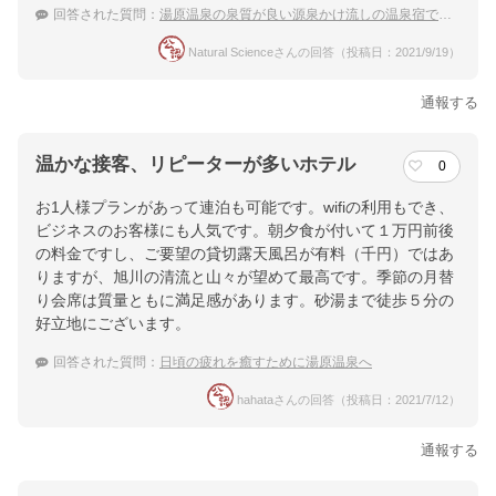
回答された質問：
湯原温泉の泉質が良い源泉かけ流しの温泉宿でおすすめは？
Natural Scienceさんの回答（投稿日：2021/9/19）
通報する
温かな接客、リピーターが多いホテル
0
お1人様プランがあって連泊も可能です。wifiの利用もでき、
ビジネスのお客様にも人気です。朝夕食が付いて１万円前後
の料金ですし、ご要望の貸切露天風呂が有料（千円）ではあ
りますが、旭川の清流と山々が望めて最高です。季節の月替
り会席は質量ともに満足感があります。砂湯まで徒歩５分の
好立地にございます。
回答された質問：
日頃の疲れを癒すために湯原温泉へ
hahataさんの回答（投稿日：2021/7/12）
通報する