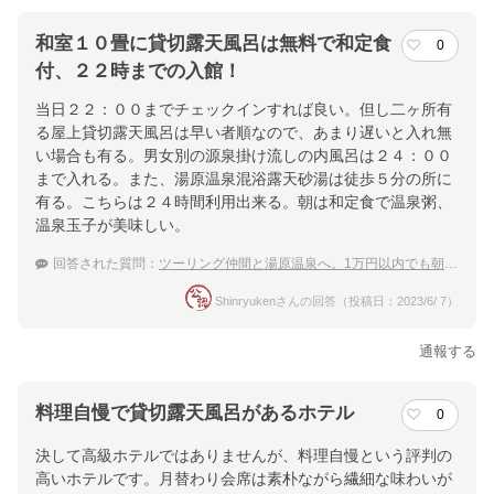
和室１０畳に貸切露天風呂は無料で和定食
0
付、２２時までの入館！
当日２２：００までチェックインすれば良い。但し二ヶ所有
る屋上貸切露天風呂は早い者順なので、あまり遅いと入れ無
い場合も有る。男女別の源泉掛け流しの内風呂は２４：００
まで入れる。また、湯原温泉混浴露天砂湯は徒歩５分の所に
有る。こちらは２４時間利用出来る。朝は和定食で温泉粥、
温泉玉子が美味しい。
回答された質問：
ツーリング仲間と湯原温泉へ。1万円以内でも朝食が付くプランのある宿を探しています！
Shinryukenさんの回答（投稿日：2023/6/ 7）
通報する
料理自慢で貸切露天風呂があるホテル
0
決して高級ホテルではありませんが、料理自慢という評判の
高いホテルです。月替わり会席は素朴ながら繊細な味わいが