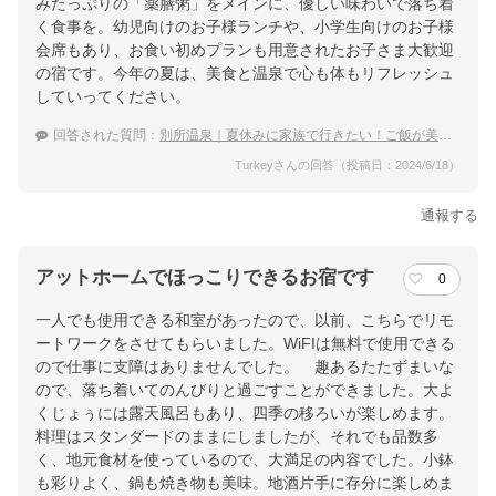
みたっぷりの「薬膳粥」をメインに、優しい味わいで落ち着
く食事を。幼児向けのお子様ランチや、小学生向けのお子様
会席もあり、お食い初めプランも用意されたお子さま大歓迎
の宿です。今年の夏は、美食と温泉で心も体もリフレッシュ
していってください。
回答された質問：
別所温泉｜夏休みに家族で行きたい！ご飯が美味しい宿のおすすめは？
Turkeyさんの回答（投稿日：2024/6/18）
通報する
アットホームでほっこりできるお宿です
0
一人でも使用できる和室があったので、以前、こちらでリモ
ートワークをさせてもらいました。WiFIは無料で使用できる
ので仕事に支障はありませんでした。 趣あるたたずまいな
ので、落ち着いてのんびりと過ごすことができました。大よ
くじょぅには露天風呂もあり、四季の移ろいが楽しめます。
料理はスタンダードのままにしましたが、それでも品数多
く、地元食材を使っているので、大満足の内容でした。小鉢
も彩りよく、鍋も焼き物も美味。地酒片手に存分に楽しめま