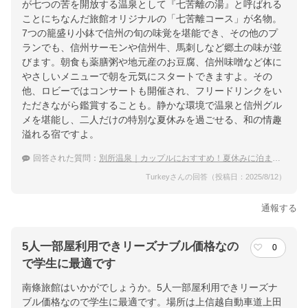
が七つの苦を開放する温泉として『七苦離の湯』と呼ばれる
ことにちなんだ旅館オリジナルの「七苦離コース」が名物。
7つの籠盛り小鉢で信州の旬の味覚を堪能でき、その他のプ
ランでも、信州サーモンや信州牛、馬刺しなど郷土の味が並
びます。朝食も薬膳粥や地元産のお豆腐、信州味噌など体に
やさしいメニューで朝を元気にスタートできますよ。その
他、ロビーではコンサートも開催され、フリードリンクをい
ただきながら鑑賞することも。静かな環境で温泉と信州グル
メを堪能し、二人だけの特別な夏休みを過ごせる、和の情趣
溢れる宿ですよ。
回答された質問：
別所温泉｜カップルにおすすめ！夏休みに泊まりたい宿は？
Turkeyさんの回答（投稿日：2025/8/12）
通報する
5人一部屋利用できリーズナブル価格なの
0
で学生に最適です
南條旅館はいかがでしょうか。5人一部屋利用できリーズナ
ブル価格なので学生に最適です。場所は上信越自動車道上田