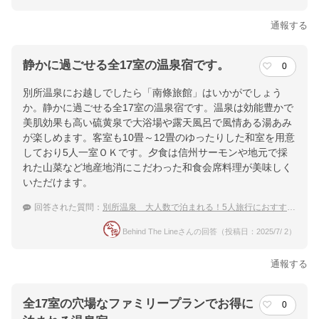
通報する
静かに過ごせる全17室の温泉宿です。
0
別所温泉にお越しでしたら「南條旅館」はいかがでしょう
か。静かに過ごせる全17室の温泉宿です。温泉は効能豊かで
美肌効果も高い硫黄泉で大浴場や露天風呂で風情ある湯あみ
が楽しめます。客室も10畳～12畳のゆったりした和室を用意
しており5人一室ＯＫです。夕食は信州サーモンや地元で採
れた山菜など地産地消にこだわった和食会席料理が美味しく
いただけます。
回答された質問：
別所温泉 大人数で泊まれる！5人旅行におすすめの温泉宿
Behind The Lineさんの回答（投稿日：2025/7/ 2）
通報する
全17室の穴場なファミリープランでお得に
0