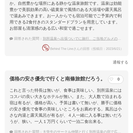
か。自然豊かな場所にある静かな温泉旅館です。温泉は効能
豊かで美肌効果の高い硫黄泉で風情のある大浴場や露天風呂
で湯あみできます。お一人からでも宿泊可能でご予算内で利
用できる2食付きのスタンダードプランを用意しています。
お部屋も清潔感のある広い和室で過ごせます。
回答された質問：
別所温泉へ出張ついでに旅行、ご当地グルメの味わえる宿を知りたい
Behind The Lineさんの回答（投稿日：2023/6/21）
通報する
価格の安さ優先で行くと南條旅館だろう。
0
これと言った特長は無いが、食事は美味しい。別所温泉には
コスパの良い大きなホテルが無い。また、大人数で泊まれる
宿は有るが、価格が高い。予算は書いて無いが、勝手に価格
の安さ優先で食事の美味しいところをお薦めする。風呂は小
さな内湯と露天風呂が有るが、４人一緒に入る事は無いだろ
うが、狭い。一人１万円くらいで一泊二食出来る。
回答された質問：
大学生のサークル仲間と行く別所温泉の宿で広々とした和室がある宿を教えて下さい。