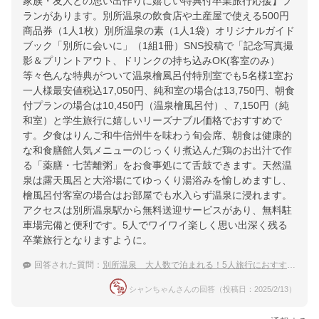
家族・友人との思い出作りに嬉しい特典付卒業旅行応援】プ
ランがあります。別所温泉の飲食店や土産屋で使える500円
商品券（1人1枚）別所温泉の素（1人1袋）オリジナルガイド
ブック「別所に会いに」（1組1冊）SNS投稿で「記念写真撮
影＆プリントアウト、ドリンクの持ち込みOK(客室のみ）
等々色んな特典がついて温泉檜風呂付特別室でも5名様1室お
一人様最安値税込17,050円、純和室の場合は13,750円、朝食
付プランの場合は10,450円（温泉檜風呂付）、7,150円（純
和室）と学生旅行に嬉しいリーズナブル価格でおすすめで
す。夕食はりんご和牛信州牛を味わう旬会席、朝食は健康的
な和食膳館人気メニューのじっくり煮込んだ鶏のお出汁で作
る「薬膳・七苦離粥」をお食事処にて舌鼓できます。天然温
泉は露天風呂と大浴場にてゆっくり湯浴みを愉しめますし、
檜風呂付客室の場合はお部屋でも水入らず温泉に浸れます。
アクセスは別所温泉駅から無料送迎サービスがあり、無料駐
車場完備と便利です。5人でワイワイ楽しく思い出深く残る
卒業旅行となりますように。
回答された質問：
別所温泉 大人数で泊まれる！5人旅行におすすめの温泉宿
シャンちゃんさんの回答（投稿日：2025/2/13）