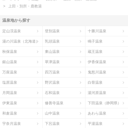
上田・別所・鹿教湯
温泉地から探す
定山渓温泉
登別温泉
十勝川温泉
湯の川温泉（北海道）
乳頭温泉
鳴子温泉
秋保温泉
東山温泉
蔵王温泉
銀山温泉
草津温泉
伊香保温泉
万座温泉
四万温泉
鬼怒川温泉
塩原温泉
野沢温泉
白骨温泉
月岡温泉
石和温泉
湯河原温泉
伊東温泉
修善寺温泉
下田温泉（静岡県）
和倉温泉
山中温泉
あわら温泉
宇奈月温泉
下呂温泉
平湯温泉