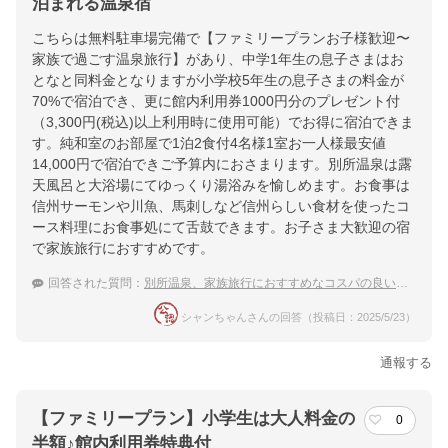
泊まれる温泉宿
こちらは無料駐車場完備で【ファミリープランお子様歓迎〜
家族で過ごす温泉旅行】があり、中学1年生の息子さまはお
となと同料金となりますが小学校5年生の息子さまの料金が
70%で宿泊でき、更に館内利用券1000円分のプレゼント付
（3,300円(税込)以上利用時に使用可能）でお得に宿泊できま
す。純和室のお部屋で1泊2食付4名様1室お一人様最安値
14,000円で宿泊できご予算内におさまります。別所温泉は露
天風呂と大浴場にてゆっくり湯浴みを愉しめます。お食事は
信州サーモンや川魚、馬刺しなど信州らしい食材を使ったコ
ース料理にお食事処にて舌鼓できます。お子さま大歓迎の宿
で家族旅行におすすめです。
回答された質問：
別所温泉、家族旅行におすすめなコスパの良い温泉宿
シャンちゃんさんの回答（投稿日：2025/5/23）
通報する
【ファミリープラン】小学生は大人料金の
0
半額♪館内利用券特典付