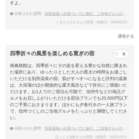
すよ。
回答された質問：
別所温泉へ出張ついでに旅行、ご当地グルメの味わえる宿を知りたい
くまたんさんさんの回答（投稿日：2024/5/13）
通報する
四季折々の風景を楽しめる寛ぎの宿
0
南條旅館は、四季折々にその姿を変える豊かな自然に囲まれ
た場所にあり、ゆったりとした大人の寛ぎの時間をお過ごし
いただける別所温泉の宿。肌がすべすべになると評判の温泉
は、大浴場のほか開放的な露天風呂などで存分にご堪能いた
だけます。お1人でのご宿泊も可能で、信州牛などの地元グ
ルメをお召し上がりいただける宿泊プランでも20,000円以下
のご予算におさまります。ほかにも夕食付きの一人旅プラン
で、信州づくしのご当地グルメをたっぷりと満喫してくださ
い。
回答された質問：
別所温泉へ出張ついでに旅行、ご当地グルメの味わえる宿を知りたい
ほっこり法師さんの回答（投稿日：2022/12/ 5）