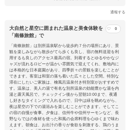
通報する
大自然と星空に囲まれた温泉と美食体験を
0
「南條旅館」で
「南條旅館」は別所温泉駅から徒歩約７分の場所にあり、景
観を楽しみながら散歩がてら歩くも良し、宿の無料送迎を利
用するも良しのアクセス最高の宿。到着するとゆるやかなジ
ャズが流れるロビーが温かい雰囲気で迎えてくれ、敷地内に
は本格的な日本庭園があり、四季折々の景観を楽しむことが
できます。客室は和室の落ち着いた広々とした空間。特別な
滞在にしたいご家族は、檜風呂温泉付き特別室がおすすめで
す。温泉は、美人の湯で有名な別所温泉の効能豊かな湯を内
湯と露天風呂で。チェックイン後から翌朝10:00まで、夜通
し好きなタイミングで入れるので、日中は緑を眺めながら、
夜は星空の下での湯浴みを楽しむことができます。そしてこ
の宿の自慢が食事。夕食は、信州牛や信州サーモンなど、長
野ならではの食材を使った和風の会席料理を心ゆくまで味わ
えます。朝食は、お出汁の香りが食欲を刺激する、鶏のうま