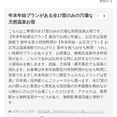
通報する
年末年始プランがある全17室のみの穴場な
0
天然温泉お宿
こちらはご希望の全17室のみの穴場な別所温泉お宿です。
【年末年始連泊プラン】連泊でお得に年越し、お正月は温泉
旅館で 新年を祝う特別料理や【年末年始・お正月プラン】お
正月は温泉旅館でのんびりと 新年を祝うおせち料理・うれし
い特典付プランがあります。お部屋は、檜風呂温泉付き特別
室があり、こちらであればお好きな時にお好きなだけゆっく
り湯浴みを愉しめます。勿論、大浴場・露天風呂でも温泉に
浸れます。お食事は年末年始限定の特別料理やおせち料理に
舌鼓できますし年末年始プラン限定ウェルカムドリンクは甘
酒／日本酒／信州産りんごジュースから選べます。全17室の
みの限られた客室から歴史ある宿自慢の日本庭園を眺めなが
ら静かにのんびりお過ごしいただけます。アクセスは、最寄
駅から無料送迎サービスがあり、無料駐車場完備と便利で
す。
回答された質問：
別所温泉｜年末年始をのんびり過ごしたい！おすすめの穴場な宿は？