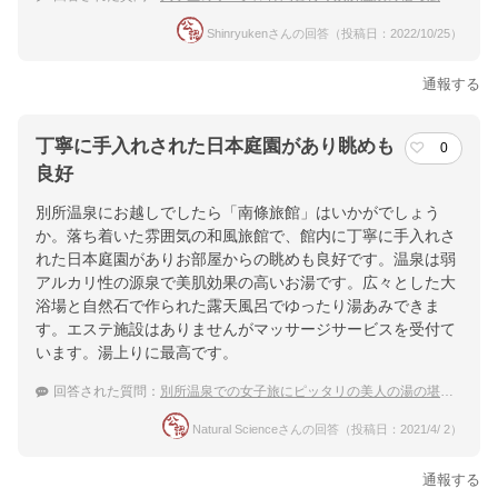
Shinryukenさんの回答（投稿日：2022/10/25）
通報する
丁寧に手入れされた日本庭園があり眺めも
0
良好
別所温泉にお越しでしたら「南條旅館」はいかがでしょう
か。落ち着いた雰囲気の和風旅館で、館内に丁寧に手入れさ
れた日本庭園がありお部屋からの眺めも良好です。温泉は弱
アルカリ性の源泉で美肌効果の高いお湯です。広々とした大
浴場と自然石で作られた露天風呂でゆったり湯あみできま
す。エステ施設はありませんがマッサージサービスを受付て
います。湯上りに最高です。
回答された質問：
別所温泉での女子旅にピッタリの美人の湯の堪能できる温泉宿を知りたいです！
Natural Scienceさんの回答（投稿日：2021/4/ 2）
通報する