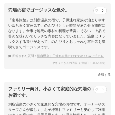
穴場の宿でゴージャスな気分。
0
「南條旅館」は別所温泉の宿で、子供連れ家族が泊まりやす
い落ち着く雰囲気で、のんびりとした時間が過ごせる旅館に
なります。食事は地元の素材の料理が豊富にそろい、上品で
贅沢な味わいでリッチな内容になっていました。温泉はリラ
ックスする造りがあって、のんびりとおしゃれな雰囲気を満
喫できてゴージャスです。
回答された質問：
別所温泉｜子連れ家族におすすめ！GWに泊まりたい穴場な宿は？
ヤギヌマさんの回答（投稿日：2026/5/10）
通報する
ファミリー向け。小さくて家庭的な穴場の
0
お宿です。
別所温泉の小さくて家庭的な穴場のお宿です。オーナーやス
タッフさんが優しく、お子様連れファミリーも安心して利用