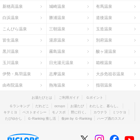
新穂高温泉
城崎温泉
有馬温泉
白浜温泉
勝浦温泉
道後温泉
こんぴら温泉
三朝温泉
玉造温泉
皆生温泉
湯原温泉
別府温泉
黒川温泉
霧島温泉
酸ヶ湯温泉
玉川温泉
日光湯元温泉
箱根温泉
伊勢・鳥羽温泉
志摩温泉
大歩危祖谷温泉
由布院温泉
熱海温泉
指宿温泉
お湯たびとは
ご利用ガイド
Ｇポイント
Ｇランキング
だれどこ
ocruyo
お湯たび
わたしと、暮らし。
キテミヨ
ベストオイシー
モノスポ
野に行く。
カウナラ
ミツケヨ
たびゆかし
Ｇ-Ranking 推し活
食pin by Ｇ-Ranking
ハーブ酒のススメ