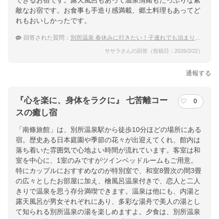
できるお宿です。露天風呂もあって温泉情緒もたっぷりな素
敵なお宿です。お食事も手造り感満載、郷土料理もあってど
れもおいしかったです。
回答された質問：
別所温泉 春休みに行きたい！子連れでも泊まりやすい穴場な宿は？
ササラさんの回答（投稿日：2026/2/22）
通報する
『心を楽に、身体をラクに』 七苦離コー
0
スの癒し宿
「南條旅館」は、別所温泉駅から徒歩10分ほどの場所にある
宿。歴史ある日本庭園や季節の花々が出迎えてくれ、館内は
落ち着いた雰囲気で心地よい時間が流れています。客室は和
室を中心に、1室のみですがツインベッドルームもご用意。
特にカップルにおすすめなのが特別室で、和室8畳次の間3畳
の広々としたお部屋に加え、檜風呂温泉付きで、恋人と二人
きりで温泉を思う存分満喫できます。温泉は他にも、内湯と
露天風呂が男女それぞれにあり、多彩な湯舟で美人の湯とし
て知られる別所温泉の湯を楽しめますよ。夕食は、別所温泉