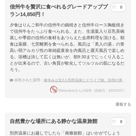
信州牛を贅沢に食べれるグレードアッププ
0
ラン14,850円！
夕食はりんご和牛の信州牛の鍋焼きと信州牛ロース胸板焼き
で信州牛をたっぷり食べられる。また、生湯葉入り豆乳茶碗
蒸しや季節の信州の食材をあつらえた会席料理を頂ける。朝
食は薬膳、七苦離粥を食べられる。風呂は「美人の湯」の誉
高い弱アルカリ性の単純硫黄泉を内風呂と露天風呂で楽しめ
る。浴槽は決して広くは無いが、朝9:30までじっくり入るこ
とが出来るので、古い角質が軟化してツルツルの肌になるだ
ろう。
回答された質問：
春休みは女2人別所温泉にドライブ旅。信州の美味しい食事を頂ける宿は？
Shinryukenさんの回答（投稿日：2024/2/27）
通報する
自然豊かな場所にある静かな温泉旅館
0
別所温泉にお越しでしたら「南條旅館」はいかがでしょう