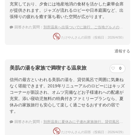
充実しており、夕食には地産地消の食材を活かした豪華会席
が提供されます。ジャズが流れるロビーや日本庭園など、出
提供：楽天トラベル
張帰りの疲れを癒す落ち着いた空間が広がります。
楽天トラベルで
回答された質問：
別所温泉へ出張ついでに旅行、ご当地グルメの味わえる宿を知りたい
ホテル詳細を詳しく見る
たけやんさんの回答（投稿日：2026/4/30）
通報する
美肌の湯を家族で満喫する温泉旅
0
信州の最古といわれる美肌の湯を、貸切風呂で周囲に気兼ね
なく堪能できます。2019年リニューアルのロビーにはキッズ
コーナーが新設され、オムツ完備などお子様連れへの配慮が
充実。添い寝幼児無料の特典付きファミリープランなら、夏
休みの家族旅行も安心して楽しく過ごせるおすすめの宿で
す。
回答された質問：
別所温泉に夏休みに子連れ家族旅行。貸切風呂のある宿は？
たけやんさんの回答（投稿日：2026/4/29）