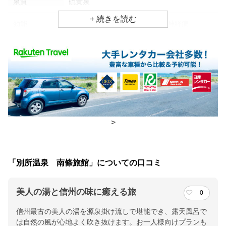
泉質
硫黄泉
効能
胃腸病、美肌効果、リウマチ・神経病
食事場所
朝食
食事処
夕食
食事処
チェックイン・チェックアウト時間
>
チェックイン
15:00(最終チェックイン：18:00)
チェックアウ
10:00
「別所温泉 南條旅館」についての口コミ
ト
美人の湯と信州の味に癒える旅
0
交通アクセス
信州最古の美人の湯を源泉掛け流しで堪能でき、露天風呂で
上信越自動車道上田菅平ICより約40分／北陸新幹線上田駅から車
は自然の風が心地よく吹き抜けます。お一人様向けプランも
で約30分／上田電鉄別所温泉駅から徒歩10分