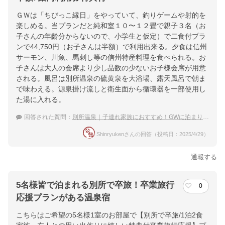
ＧＷは「ちびっこ縁日」をやっていて、釣りゲームや射的を
楽しめる。当プランだと純和室１０〜１２畳で親子３名（お
子さんの年齡分からないので、小学生と仮定）で二食付プラ
ンで44,750円（お子さんは半額）で利用出来る。夕食は信州
サーモン、川魚、馬刺し等の信州特産料理を食べられる。お
子さんは大人の会席より少し品数の少ないお子様会席が用意
される。風呂は別所温泉の硫黄泉を大浴場、露天風呂で朝ま
で味わえる。源泉掛け流しと衛生面から循環器を一部使用し
た湯に入れる。
回答された質問：
別所温泉｜子連れ家族におすすめ！GWに泊まりたい穴場な宿は？
Shinryukenさんの回答（投稿日：2025/4/29）
通報する
5名様皆で泊まれる別所で卒旅！卒業旅行
0
応援プランがある温泉宿
こちらはご希望の5名様1室のお部屋で【別所で卒旅/1泊2食