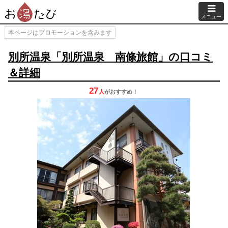
メニュー
本ページはプロモーションを含みます
別所温泉「別所温泉 南條旅館」の口コミ
＆詳細
27
人
が
おすすめ！