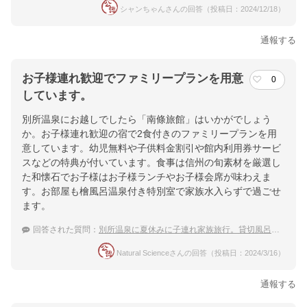
シャンちゃんさんの回答（投稿日：2024/12/18）
通報する
お子様連れ歓迎でファミリープランを用意
0
しています。
別所温泉にお越しでしたら「南條旅館」はいかがでしょう
か。お子様連れ歓迎の宿で2食付きのファミリープランを用
意しています。幼児無料や子供料金割引や館内利用券サービ
スなどの特典が付いています。食事は信州の旬素材を厳選し
た和懐石でお子様はお子様ランチやお子様会席が味わえま
す。お部屋も檜風呂温泉付き特別室で家族水入らずで過ごせ
ます。
回答された質問：
別所温泉に夏休みに子連れ家族旅行。貸切風呂のある宿は？
Natural Scienceさんの回答（投稿日：2024/3/16）
通報する