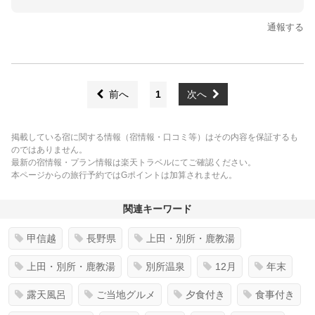
通報する
前へ
1
次へ
掲載している宿に関する情報（宿情報・口コミ等）はその内容を保証するも
のではありません。
最新の宿情報・プラン情報は楽天トラベルにてご確認ください。
本ページからの旅行予約ではGポイントは加算されません。
関連キーワード
甲信越
長野県
上田・別所・鹿教湯
上田・別所・鹿教湯
別所温泉
12月
年末
露天風呂
ご当地グルメ
夕食付き
食事付き