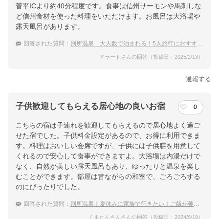
菅平ICより約40分程度です。食事は信州サーモンや馬刺しな
ど信州食材を使った料理をいただけます。お風呂は大浴場や
露天風呂があります。
回答された質問：
別所温泉 大人数で泊まれる！5人旅行におすすめの温泉宿
アラートさんの回答（投稿日：2025/2/13）
通報する
子供歓迎してもらえる居心地の良いお宿
0
こちらの宿は子連れを歓迎してもらえるので居心地よく過ご
せた宿でした。子供料金設定があるので、お得に利用できま
す。料理はおいしい会席ですが、子供には子供膳を用意して
くれるので安心して食事ができますよ。大浴場は内湯だけで
なく、自然が美しい露天風呂もあり、ゆったりと温泉を楽し
むことができます。部屋は昔ながらの和室で、ごろごろする
のにぴったりでした。
回答された質問：
別所温泉｜夏休みに家族で行きたい！ご飯が美味しい宿のおすすめは？
くまたんさんさんの回答（投稿日：2024/6/19）