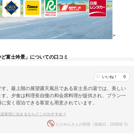
>
やど富士吟景」についての口コミ
いいね！
0
です。最上階の展望露天風呂である富士見の湯では、美しい
ます。夕食は料理長自慢の和会席料理が提供され、プラン一
得に安く宿泊できる客室も用意されています。
！温泉宿に泊まるならどこがおすすめ？
たけやんさんの回答（投稿日：2026/6/ 3）