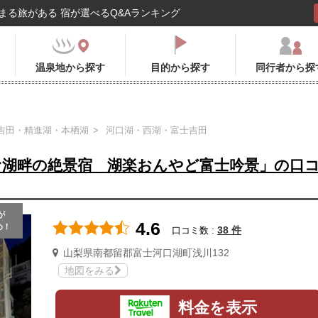
まる旅がある 宿が選べるQ&Aランキング
温泉地から探す
目的から探す
同行者から探
吉田・精進湖・本栖湖
河口湖・西湖・富士吉田
む湖畔の絶景宿 湖楽おんやど富士吟景」の口
が
4.6
め！
38 件
口コミ数 :
山梨県南都留郡富士河口湖町浅川132
地図をみる
料金を表示