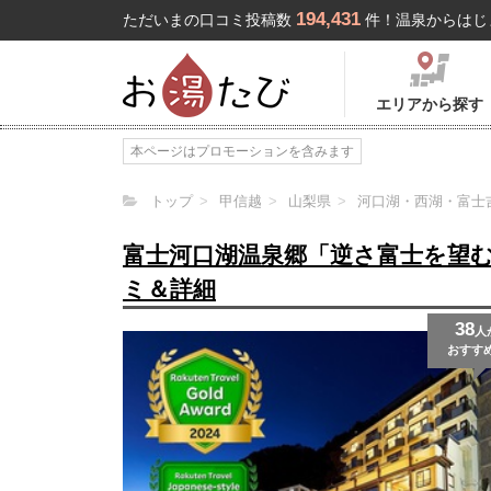
194,431
ただいまの口コミ投稿数
件！温泉からはじ
エリアから探す
本ページはプロモーションを含みます
トップ
甲信越
山梨県
河口湖・西湖・富士
富士河口湖温泉郷「逆さ富士を望
ミ＆詳細
38
人
おすす