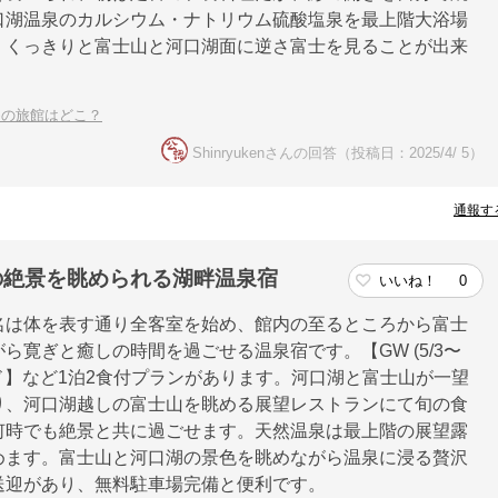
口湖温泉のカルシウム・ナトリウム硫酸塩泉を最上階大浴場
、くっきりと富士山と河口湖面に逆さ富士を見ることが出来
めの旅館はどこ？
Shinryukenさんの回答（投稿日：2025/4/ 5）
通報す
の絶景を眺められる湖畔温泉宿
いいね！
0
名は体を表す通り全客室を始め、館内の至るところから富士
寛ぎと癒しの時間を過ごせる温泉宿です。【GW (5/3〜
ード】など1泊2食付プランがあります。河口湖と富士山が一望
り、河口湖越しの富士山を眺める展望レストランにて旬の食
何時でも絶景と共に過ごせます。天然温泉は最上階の展望露
めます。富士山と河口湖の景色を眺めながら温泉に浸る贅沢
送迎があり、無料駐車場完備と便利です。