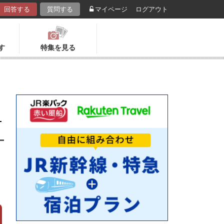
回答する
質問する
マイページ
ログアウト
す
特集を見る
コ