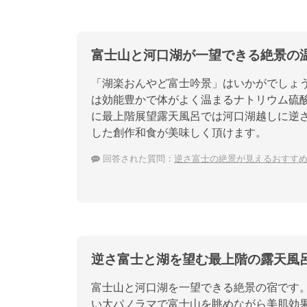
富士山と河口湖が一望できる絶景の
「湖楽おんやど富士吟景」はいかがでしょ
は効能豊かで体がよく温まるナトリウム硫
に最上階展望露天風呂では河口湖越しに逆
した創作和食が美味しく頂けます。
回答された質問：
逆さ富士の絶景が見えるおすす
逆さ富士と湖を望む最上階の露天風
富士山と河口湖を一望できる絶景の宿です
い大パノラマで富士山を眺めながら美肌効