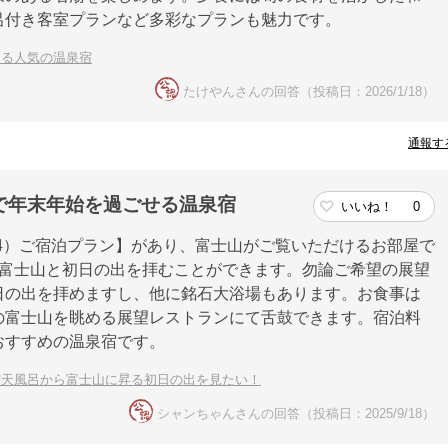
呂付き客室プランなど多彩なプランも魅力です。
ある人気の温泉宿
たけやんさんの回答（投稿日：2026/1/18）
通報す
で年末年始を過ごせる温泉宿
いいね！
0
1/4）ご宿泊プラン】があり、富士山がご覧いただけるお部屋で
も富士山と初日の出を拝むことができます。勿論ご希望の展望
日の出を拝めますし、他に銘石大浴場もあります。お食事は
の富士山を眺める展望レストランにて舌鼓できます。宿泊料
おすすめの温泉宿です。
露天風呂から富士山に昇る初日の出を見たい！
シャンちゃんさんの回答（投稿日：2025/9/18）