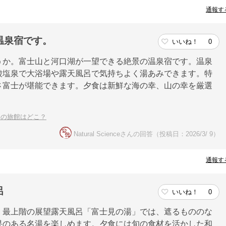
通報す
温泉宿です。
いいね！
0
うか。富士山と河口湖が一望できる絶景の温泉宿です。温泉
酸塩泉で大浴場や露天風呂で気持ちよく湯あみできます。特
さ富士が堪能できます。夕食は新鮮な海の幸、山の幸を厳選
めの旅館はどこ？
Natural Scienceさんの回答（投稿日：2026/3/ 9）
通報す
呂
いいね！
0
。最上階の展望露天風呂「富士見の湯」では、遮るもののな
果のある名湯を楽しめます。夕食には旬の食材を活かした和