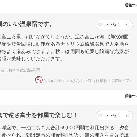
通報す
観のいい温泉宿です。
いいね！
0
ど富士吟景」はいかがでしょうか。逆さ富士が河口湖の湖面
経痛や疲労回復に効能があるナトリウム硫酸塩泉で大浴場や
持ちよく湯あみできます。秋には周囲も紅葉し綺麗な光景が
食膳が美味しくいただけます。
める！おすすめの温泉宿
Natural Scienceさんの回答（投稿日：2025/9/12）
通報す
食で逆さ富士を部屋で楽しむ！
いいね！
0
洋室で、一泊二食２人合計69,000円弱で利用出来る。夕食
を食べられ、朝は定番の和食料理だが、鯵の開きを自分で焼