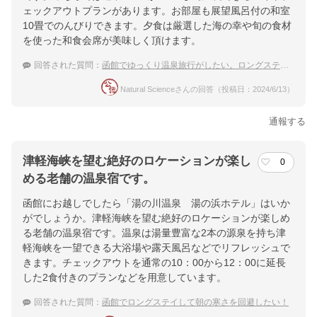
ェックアウトプランがあります。お部屋も展望風呂付の和室
10畳でのんびりできます。夕食は厳選した海の幸や旬の食材
を使った和食会席が美味しく頂けます。
回答された質問：
函館でゆっくり温泉旅行がしたい。ロングステイできる宿を教えて下さい。
Natural Scienceさんの回答（投稿日：2024/6/13）
通報する
津軽海峡を望む絶好のロケーションが楽し
0
める老舗の温泉宿です。
函館にお越しでしたら「湯の川温泉 湯の浜ホテル」はいか
がでしょうか。津軽海峡を望む絶好のロケーションが楽しめ
る老舗の温泉宿です。温泉は湯量豊富な2本の源泉を持ち津
軽海峡を一望できる大浴場や露天風呂などでリフレッシュで
きます。チェックアウトを通常の10：00から12：00に延長
した2食付きのプランなどを用意しています。
回答された質問：
函館でロングステイして朝の寒さを回避したい！