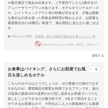
や露天風呂で湯あみ出来ます。ご予算内でしたら2食付きの
アニバーサリープランがあります。ホテルオリジナルグッズ
や、レイトチェックアウト等の特典が付きます。夕食は新鮮
な海や山の幸を使った和食会席料理が味わえます。お部屋も
展望風呂付の10畳広い客室で、海を間近に見ながら過ごせま
す。
回答された質問：
北海道 湯の川温泉で誕生日を過ごしたい。料理自慢な高級温泉宿を教えて！
Behind The Lineさんの回答（投稿日：2023/1/ 7）
通報する
お食事はバイキング、さらにお部屋でお風
0
呂を楽しめるホテル
こちらのホテルはどうでしょうか。ぜひ家族での旅行でおす
すめなのが、展望風呂付客室を利用できるプランです。湯の
川温泉の源泉100％使用のかけ流し温泉をお部屋でいつでも
楽しむことができるのが魅力的です。4名まで宿泊すること
ができるお部屋なので、小学生お二人との家族旅行にも最適