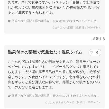
めます。そして食事ですが、レストラン「春楡」で北海道で
しか味わえない旬の味覚を取り揃えた約40種類の料理がバイ
キング形式で食べられますよ。
回答された質問：
湯の川温泉 家族旅行におすすめ！バイキング・ビュッフェプランがある温泉宿
うまきさんの回答（投稿日：2026/6/14）
通報する
温泉付きの部屋で気兼ねなく温泉タイム
0
こちらの宿には温泉付きの部屋があるので、温泉デビューの
ベビーにもおすすめです。 ベビー風呂グッズも用意しても
らえます。大浴場の露天風呂は目の前に海が広がり、絶景が
楽しめます。夕食はバイキングですが、北海道ならではの刺
身もずらりと並び贅沢な内容です。部屋からの眺めも良いの
で、のんびりと過ごせますよ。
回答された質問：
湯の川温泉｜春休みにおすすめ！赤ちゃん連れでも泊まりやすい宿は？
くまたんさんさんの回答（投稿日：2026/4/ 1）