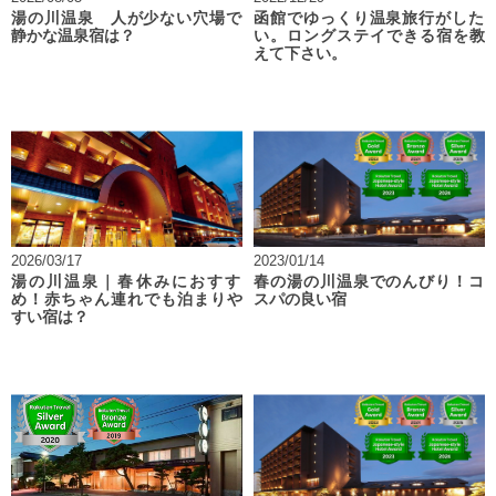
湯の川温泉 人が少ない穴場で
函館でゆっくり温泉旅行がした
静かな温泉宿は？
い。ロングステイできる宿を教
えて下さい。
2026/03/17
2023/01/14
湯の川温泉｜春休みにおすす
春の湯の川温泉でのんびり！コ
め！赤ちゃん連れでも泊まりや
スパの良い宿
すい宿は？