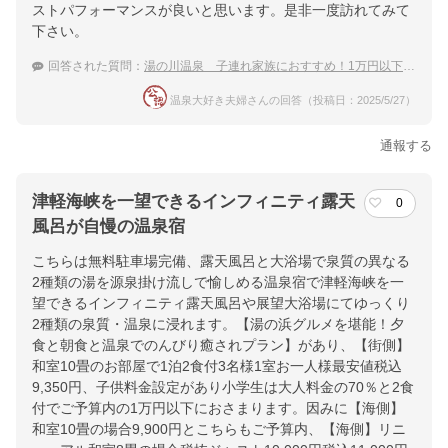
ストパフォーマンスが良いと思います。是非一度訪れてみて
下さい。
回答された質問：
湯の川温泉 子連れ家族におすすめ！1万円以下で泊まれる温泉宿
温泉大好き夫婦さんの回答（投稿日：2025/5/27）
通報する
津軽海峡を一望できるインフィニティ露天
0
風呂が自慢の温泉宿
こちらは無料駐車場完備、露天風呂と大浴場で泉質の異なる
2種類の湯を源泉掛け流しで愉しめる温泉宿で津軽海峡を一
望できるインフィニティ露天風呂や展望大浴場にてゆっくり
2種類の泉質・温泉に浸れます。【湯の浜グルメを堪能！夕
食と朝食と温泉でのんびり癒されプラン】があり、【街側】
和室10畳のお部屋で1泊2食付3名様1室お一人様最安値税込
9,350円、子供料金設定があり小学生は大人料金の70％と2食
付でご予算内の1万円以下におさまります。因みに【海側】
和室10畳の場合9,900円とこちらもご予算内、【海側】リニ