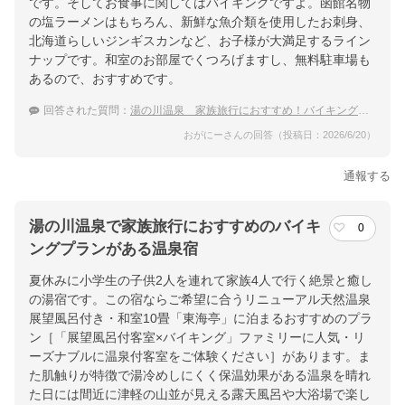
です。そしてお食事に関してはバイキングですよ。函館名物
の塩ラーメンはもちろん、新鮮な魚介類を使用したお刺身、
北海道らしいジンギスカンなど、お子様が大満足するライン
ナップです。和室のお部屋でくつろげますし、無料駐車場も
あるので、おすすめです。
回答された質問：
湯の川温泉 家族旅行におすすめ！バイキング・ビュッフェプランがある温泉宿
おがにーさんの回答（投稿日：2026/6/20）
通報する
湯の川温泉で家族旅行におすすめのバイキ
0
ングプランがある温泉宿
夏休みに小学生の子供2人を連れて家族4人で行く絶景と癒し
の湯宿です。この宿ならご希望に合うリニューアル天然温泉
展望風呂付き・和室10畳「東海亭」に泊まるおすすめのプラ
ン［「展望風呂付客室×バイキング」ファミリーに人気・リ
ーズナブルに温泉付客室をご体験ください］があります。ま
た肌触りが特徴で湯冷めしにくく保温効果がある温泉を晴れ
た日には間近に津軽の山並が見える露天風呂や大浴場で楽し