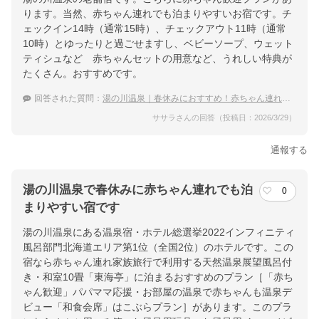
ります。当然、赤ちゃん連れでも泊まりやすいお宿です。チ
ェックイン14時（通常15時）、チェックアウト11時（通常
10時）とゆったりと過ごせますし、ベビーソープ、ウェット
ティシュなど 赤ちゃんセットの用意など、うれしい特典が
たくさん。おすすめです。
回答された質問：
湯の川温泉｜春休みにおすすめ！赤ちゃん連れでも泊まりやすい宿は？
ササラさんの回答（投稿日：2026/3/29）
通報する
湯の川温泉で春休みに赤ちゃん連れでも泊
0
まりやすい宿です
湯の川温泉にある温泉宿・ホテル総選挙2022インフィニティ
風呂部門北海道エリア第1位（全国2位）のホテルです。この
宿なら赤ちゃん連れ家族旅行で利用する天然温泉展望風呂付
き・和室10畳「東海亭」に泊まるおすすめのプラン［「赤ち
ゃん歓迎」パパママ応援・お部屋の温泉で赤ちゃんも温泉デ
ビュー「和食会席」はこぶらプラン］があります。このプラ