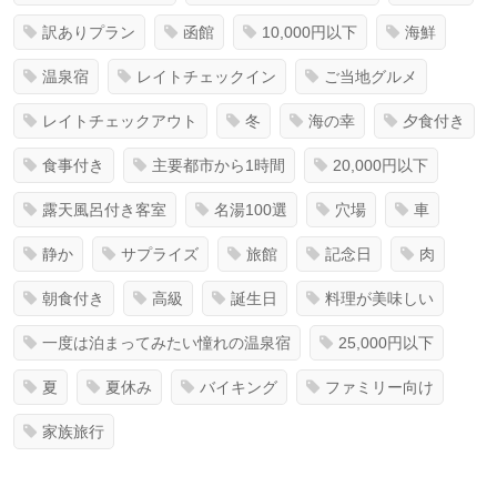
訳ありプラン
函館
10,000円以下
海鮮
温泉宿
レイトチェックイン
ご当地グルメ
レイトチェックアウト
冬
海の幸
夕食付き
食事付き
主要都市から1時間
20,000円以下
露天風呂付き客室
名湯100選
穴場
車
静か
サプライズ
旅館
記念日
肉
朝食付き
高級
誕生日
料理が美味しい
一度は泊まってみたい憧れの温泉宿
25,000円以下
夏
夏休み
バイキング
ファミリー向け
家族旅行