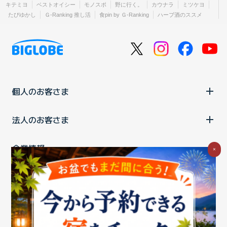
キテミヨ
ベストオイシー
モノスポ
野に行く。
カウナラ
ミツケヨ
たびゆかし
Ｇ-Ranking 推し活
食pin by Ｇ-Ranking
ハーブ酒のススメ
個人のお客さま
法人のお客さま
企業情報
×
ご利用中の方
お問い合わせ
消費税の表示
ウェブアクセシビリティの取り組み
個人情報保護ポリシー
プライバシーポータル
Cookieポリシー