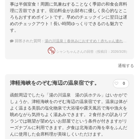
事は半個室食！周囲に気兼ねすることなく季節の和食会席料
理に舌鼓できます。宿泊料金がお財布に優しく良心的なとこ
ろもおすすめポイントです。早めのチェックインに翌日は遅
めのチェックアウト！長い時間ゆっくりできるのも魅力で
す。
回答された質問：
湯の川温泉｜春休みにおすすめ！赤ちゃん連れでも泊まりやすい宿は？
シャンちゃんさんの回答（投稿日：2026/3/28）
通報する
津軽海峡をのぞむ海辺の温泉宿です。
0
函館周辺でしたら「湯の川温泉 湯の浜ホテル」はいかがで
しょうか。津軽海峡をのぞむ海辺の温泉宿です。温泉は体が
よく温まる美肌の塩化物泉で大浴場や露天風呂で海や漁火を
眺めながら気持ちよく湯あみできます。２食付きの訳ありプ
ランでは眺望が望めないお部屋でという条件が付きますがリ
ーズナブルに利用できます。夕食は北海道の海を幸をふんだ
んに使用した会席料理が美味しくいただけます。