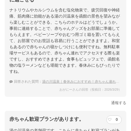
ナトリウムやカルシウムを含む塩化物泉で、疲労回復や神経
痛、筋肉痛に効能がある湯の川温泉を函館の景色を望みなが
ら楽しむことができる、こちらのホテルはどうでしょうか。
事前に連絡することで、赤ちゃんグッズをお部屋に準備して
もらえます。ベビーソープやおむつ用ゴミ箱を置いてもらえ
て、お部屋でのお世話も容易に行うことができますよ。和室
もあるので赤ちゃんの寝かしつけにも便利ですね。無料駐車
場サービスもあるので、赤ちゃん連れでアクセスする際も楽
ですし、おすすめできますよ。食事もビュッフェで、函館名
物の塩ラーメンなども堪能できます。春休みにもぴったりで
すね。
回答された質問：
湯の川温泉｜春休みにおすすめ！赤ちゃん連れでも泊まりやすい宿は？
おがにーさんの回答（投稿日：2026/3/29）
通報する
赤ちゃん歓迎プランがあります。
0
湯の川温泉の老舗宿です。こちらに赤ちゃん歓迎プランがあ