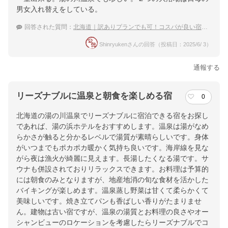
男女入れ替えをしている。
回答された質問：
北海道｜訳ありプランでも可！コスパが良い宿のおすすめは？
Shinryukenさんの回答（投稿日：2025/6/ 3）
通報する
リーズナブルに温泉と朝食を楽しめる宿
0
北海道の湯の川温泉でリーズナブルに宿泊できる宿をお探し
であれば、湯の浜ホテルをおすすめします。温泉は湯がなめ
らかさが触ると分かるレベルで湯質が素晴らしいです。身体
がいつまでもポカポカ暖かく気持ち良いです。海岸線を見な
がら夜は漁火が綺麗に見えます。長湯したくなる湯です。サ
ウナも併設されておりリラックスできます。お料理は予算的
には朝食のみとなりますが、地産地消の旬な食材を活かした
バイキングが楽しめます。温泉蒸し野菜は甘くて柔らかくて
美味しいです。焼き立てパンも香ばしい香りがたまりませ
ん。建物は古い宿ですが、温泉の湯質とお料理の良さやオー
シャンビューのロケーションを考慮したらリーズナブルでコ