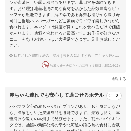
ンが素晴らしい露天風呂もあります。非日常を体験できま
す。お料理は地産地消の旬な食材を活かした品数豊富なビュ
ッフェが堪能できます。海の幸である海鮮お造りから握り寿
司はご当地ハンバーガーなどご家族でワイワイ楽しみながら
食べれます。本マグロは鮮度が良くこれを食べるだけで価値
があります。地酒と合わせると最高です。お子様が好きなメ
ニューもありお腹いっぱい大満足できます。是非お試しくだ
さい。
回答された質問：
湯の川温泉｜春休みにおすすめ！赤ちゃん連れでも泊まりやすい宿は？
温泉大好き夫婦さんの回答（投稿日：2026/4/27）
通報する
赤ちゃん連れでも安心して過ごせるホテル
0
パパママ安心の赤ちゃん歓迎プランがあり、お部屋にいなが
ら、温泉を引いた展望風呂を堪能できます。景観も良く、津
軽海峡や遠くの本州まで見渡せます。また、朝夕のバイキン
グでは、函館の新鮮な海の幸や北海道の誇る旬の食材に舌鼓