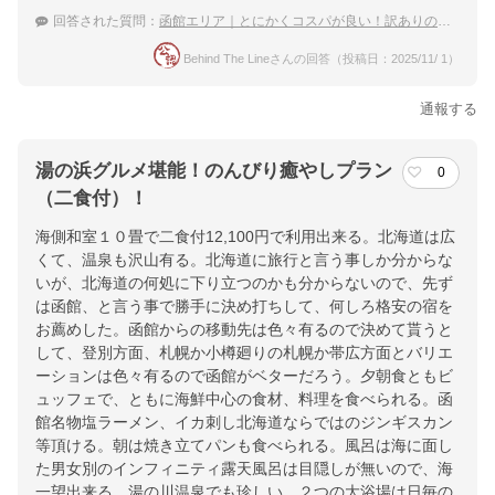
回答された質問：
函館エリア｜とにかくコスパが良い！訳ありの宿のおすすめは？
Behind The Lineさんの回答（投稿日：2025/11/ 1）
通報する
湯の浜グルメ堪能！のんびり癒やしプラン
0
（二食付）！
海側和室１０畳で二食付12,100円で利用出来る。北海道は広
くて、温泉も沢山有る。北海道に旅行と言う事しか分からな
いが、北海道の何処に下り立つのかも分からないので、先ず
は函館、と言う事で勝手に決め打ちして、何しろ格安の宿を
お薦めした。函館からの移動先は色々有るので決めて貰うと
して、登別方面、札幌か小樽廻りの札幌か帯広方面とバリエ
ーションは色々有るので函館がベターだろう。夕朝食ともビ
ュッフェで、ともに海鮮中心の食材、料理を食べられる。函
館名物塩ラーメン、イカ刺し北海道ならではのジンギスカン
等頂ける。朝は焼き立てパンも食べられる。風呂は海に面し
た男女別のインフィニティ露天風呂は目隠しが無いので、海
一望出来る。湯の川温泉でも珍しい。２つの大浴場は日毎の