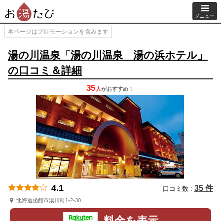
メニュー
本ページはプロモーションを含みます
湯の川温泉「湯の川温泉 湯の浜ホテル」
の口コミ＆詳細
35
人
が
おすすめ！
4.1
35 件
口コミ数 :
北海道函館市湯川町1-2-30
料金を表示