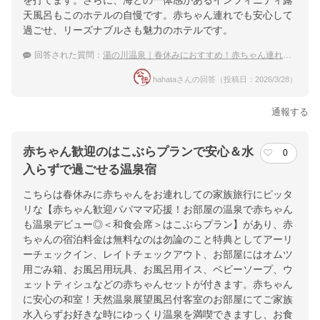
を打てます。さらに、海との一体感があるインフィニティ露
天風呂もこのホテルの自慢です。赤ちゃん連れでも安心して
過ごせ、リーズナブルさも魅力のホテルです。
回答された質問：
湯の川温泉｜春休みにおすすめ！赤ちゃん連れでも泊まりやすい宿は？
hahataさんの回答（投稿日：2026/3/28）
通報する
赤ちゃん歓迎のはこぶらプランで安心＆水
0
入らずで過ごせる温泉宿
こちらは春休みに赤ちゃんをお連れしての家族旅行にピッタ
リな【赤ちゃん歓迎パパママ応援！お部屋の温泉で赤ちゃん
も温泉デビュー◎＜和食会席＞はこぶらプラン】があり、赤
ちゃんの宿泊料金は無料なのは勿論のこと特典としてアーリ
ーチェックイン、レイトチェックアウト、お部屋にはオムツ
用ごみ箱、お風呂用玩具、お風呂用イス、ベビーソープ、ウ
ェットティシュなどの赤ちゃんセットが付きます。赤ちゃん
に安心の和室！天然温泉展望風呂付客室のお部屋にてご家族
水入らずお好きな時にゆっくり温泉を満喫できますし、お食