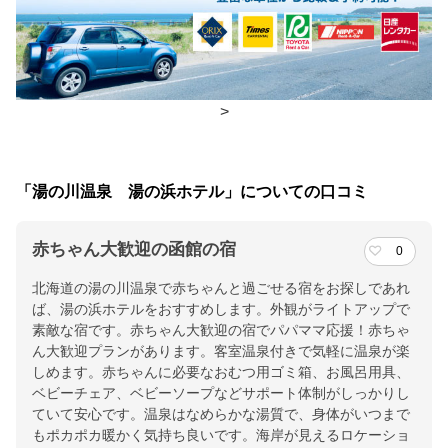
朝食
レストラン、食事処
夕食
レストラン、食事処
>
チェックイン・チェックアウト時間
チェックイン
15:00(最終チェックイン：19:00)
「湯の川温泉 湯の浜ホテル」についての口コミ
チェックアウ
10:00
ト
赤ちゃん大歓迎の函館の宿
0
北海道の湯の川温泉で赤ちゃんと過ごせる宿をお探しであれ
交通アクセス
ば、湯の浜ホテルをおすすめします。外観がライトアップで
JR函館駅から車で約12分・市電で約30分／函館空港から車で約5
素敵な宿です。赤ちゃん大歓迎の宿でパパママ応援！赤ちゃ
分・バスで約15分
ん大歓迎プランがあります。客室温泉付きで気軽に温泉が楽
しめます。赤ちゃんに必要なおむつ用ゴミ箱、お風呂用具、
提供：楽天トラベル
ベビーチェア、ベビーソープなどサポート体制がしっかりし
ていて安心です。温泉はなめらかな湯質で、身体がいつまで
楽天トラベルで
もポカポカ暖かく気持ち良いです。海岸が見えるロケーショ
ホテル詳細を詳しく見る