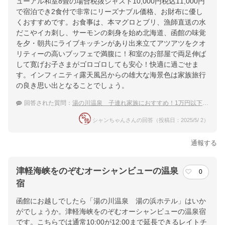
ューアル和室8畳の場合税抜ジャスト10,000円税込11,000円
で宿泊でき2食付で非常にリーズナブル価格、お財布に優し
くおすすめです。お食事は、本マグロとブリ、漁師直送の水
だこやイカ刺し、サーモンの刺身を始め北海道、函館の味覚
を夕・朝共にライブキッチンがあり出来立てアツアツをクオ
リティーの高いブッフェで満腹に！和室のお部屋で両足伸ば
して寛げお子さまがゴロゴロしても安心！快適に過ごせま
す。インフィニティ露天風呂からの雄大な海景色は家族旅行
の良き思い出となることでしょう。
回答された質問：
湯の川温泉 子連れ家族におすすめ！1万円以下で泊まれる温泉宿
シャンちゃんさんの回答（投稿日：2025/5/ 2）
通報する
津軽海峡をのぞむオーシャンビューの温泉
0
宿
函館にお越しでしたら「湯の川温泉 湯の浜ホテル」はいか
がでしょうか。津軽海峡をのぞむオーシャンビューの温泉宿
です。こちらでは通常10:00が12:00まで延長できるレイトチ