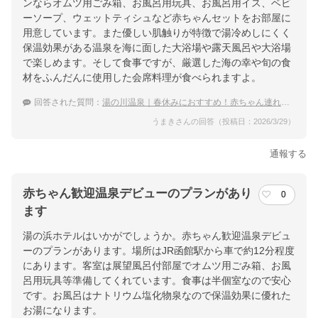
ンならオムツ用ごみ箱、お風呂用玩具、お風呂用イス、ベビ
ーソープ、ウェットティシュなど赤ちゃんセットをお部屋に
用意しています。また優しい肌触りが特徴で湯冷めしにくく
保温効果がある温泉を海に面した大浴場や露天風呂や大浴場
で楽しめます。そして食事ですが、厳選した海の幸や旬の食
材をふんだんに使用した会席料理が食べられますよ。
回答された質問：
湯の川温泉｜春休みにおすすめ！赤ちゃん連れでも泊まりやすい宿は？
うまきさんの回答（投稿日：2026/3/29）
通報する
赤ちゃん歓迎温泉デビューのプランがあり
0
ます
湯の浜ホテルはいかがでしょうか。赤ちゃん歓迎温泉デビュ
ーのプランがあります。場所はJR函館駅から車で約12分程度
にあります。客室は展望風呂付部屋でオムツ用ごみ箱、お風
呂用玩具等準備してくれています。食事は半個室なので安心
です。お風呂はナトリウム塩化物泉なので保温効果に優れた
お湯になります。