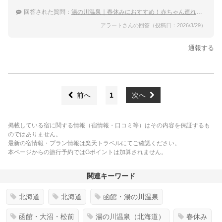
回答された質問：
湯の川温泉｜春休みにおすすめ！赤ちゃん連れでも泊まりやすい宿は？
アラートさんの回答（投稿日：2026/3/29）
通報する
前へ
1
次へ
掲載している宿に関する情報（宿情報・口コミ等）はその内容を保証するも
のではありません。
最新の宿情報・プラン情報は楽天トラベルにてご確認ください。
本ページからの旅行予約ではGポイントは加算されません。
関連キーワード
北海道
北海道
函館・湯の川温泉
函館・大沼・松前
湯の川温泉（北海道）
春休み