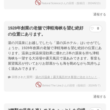
Natural Scienceさんの回答（投稿日：2024/6/13）
通報する
1928年創業の老舗で津軽海峡を望む絶好
0
の位置にあります。
湯の川温泉にお越しでしたら「湯の浜ホテル」はいかがでし
ょうか。1928年創業の老舗で津軽海峡を望む絶好の位置にあ
ります。温泉は保温保湿効果に優れた2本の源泉を持ち津軽
海峡を一望する大浴場や露天風呂で湯あみできます。客室も
展望風呂が付いておりお部屋からも海を眺めながら気持ちよ
く湯あみできます。
回答された質問：
湯の川温泉｜露天風呂付き客室に泊まりたい！カップル旅行におすすめの宿は？
Behind The Lineさんの回答（投稿日：2024/5/ 7）
通報する