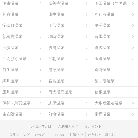
伊東温泉
修善寺温泉
下田温泉（静岡県）
和倉温泉
山中温泉
あわら温泉
宇奈月温泉
下呂温泉
平湯温泉
新穂高温泉
城崎温泉
有馬温泉
白浜温泉
勝浦温泉
道後温泉
こんぴら温泉
三朝温泉
玉造温泉
皆生温泉
湯原温泉
別府温泉
黒川温泉
霧島温泉
酸ヶ湯温泉
玉川温泉
日光湯元温泉
箱根温泉
伊勢・鳥羽温泉
志摩温泉
大歩危祖谷温泉
由布院温泉
熱海温泉
指宿温泉
お湯たびとは
ご利用ガイド
Ｇポイント
Ｇランキング
だれどこ
ocruyo
お湯たび
わたしと、暮らし。