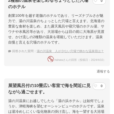
2種類の温泉を楽しめるちょっとした穴場
0
のホテル
創業100年を越す老舗のホテルであり、リーズナブルさが魅
力で、湯の川温泉のちょっとした穴場と言えます。北海道の
豊富な食材を楽しめ、また露天風呂や寝穴場のホテル湯、サ
ウナや水風呂等があり、大浴場からは目の前に大海原が見渡
せ、かけ流しの2種類の温泉を堪能していただけます。温泉
自慢と言える穴場のホテルです。
回答された質問：
湯の川温泉 人が少ない穴場で静かな温泉宿は？
hahataさんの回答（投稿日：2024/4/10）
通報する
展望風呂付の10畳広い客室で海を間近に見
0
ながら過ごせます。
湯の川温泉にお越しでしたら「湯の浜ホテル」は如何でしょ
うか。津軽海峡を望むオーシャンビューのホテルです。温泉
は湯冷めしにくい塩化物泉の掛け流し。海を一望する大浴場