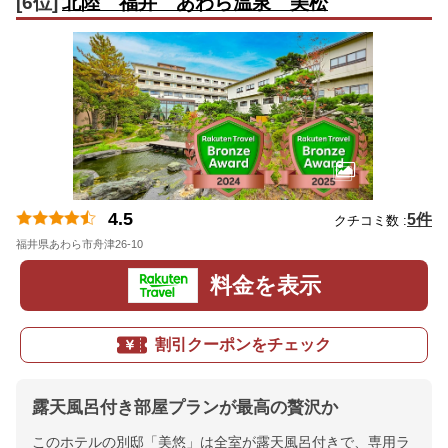
[6位]
北陸 福井 あわら温泉 美松
4.5
5件
クチコミ数 :
福井県あわら市舟津26-10
地図
料金を表示
割引クーポンをチェック
露天風呂付き部屋プランが最高の贅沢か
このホテルの別邸「美悠」は全室が露天風呂付きで、専用ラ