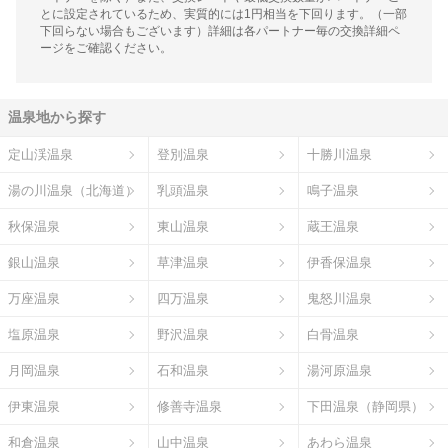
とに設定されているため、実質的には1円相当を下回ります。（一部
下回らない場合もございます）詳細は各パートナー毎の交換詳細ペ
ージをご確認ください。
温泉地から探す
定山渓温泉
登別温泉
十勝川温泉
湯の川温泉（北海道）
乳頭温泉
鳴子温泉
秋保温泉
東山温泉
蔵王温泉
銀山温泉
草津温泉
伊香保温泉
万座温泉
四万温泉
鬼怒川温泉
塩原温泉
野沢温泉
白骨温泉
月岡温泉
石和温泉
湯河原温泉
伊東温泉
修善寺温泉
下田温泉（静岡県）
和倉温泉
山中温泉
あわら温泉