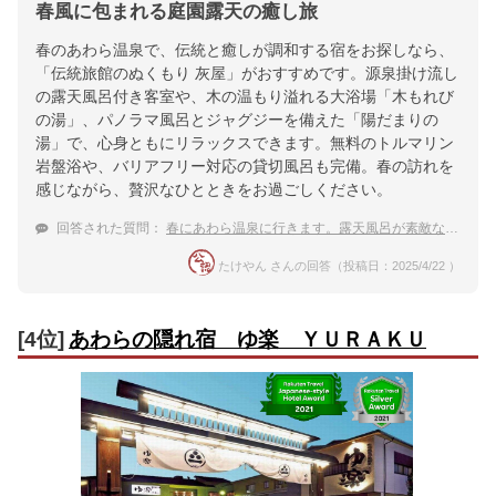
春風に包まれる庭園露天の癒し旅
春のあわら温泉で、伝統と癒しが調和する宿をお探しなら、
「伝統旅館のぬくもり 灰屋」がおすすめです。源泉掛け流し
の露天風呂付き客室や、木の温もり溢れる大浴場「木もれび
の湯」、パノラマ風呂とジャグジーを備えた「陽だまりの
湯」で、心身ともにリラックスできます。無料のトルマリン
岩盤浴や、バリアフリー対応の貸切風呂も完備。春の訪れを
感じながら、贅沢なひとときをお過ごしください。
回答された質問：
春にあわら温泉に行きます。露天風呂が素敵なおすすめの宿を教えて下さい。
たけやん さんの回答（投稿日：2025/4/22 ）
[4位]
あわらの隠れ宿 ゆ楽 ＹＵＲＡＫＵ