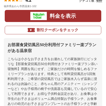
4.2
4件
クチコミ数 :
福井県あわら市西温泉1-102
地図
料金を表示
割引クーポンをチェック
お部屋食貸切風呂50分利用付ファミリー楽プラン
がある温泉宿
こちらは小さなお子さま方をお連れしての家族旅行にピッタ
リな【部屋食貸切風呂50分利用付きファミリー楽プラン添い
寝無料】周囲を気にせず、ご家族だけの時間を愉しめるファ
ミリープランがあります。特典として有料貸切風呂が1回無
料利用でき、ご希望の貸切風呂ではご家族水入らず温泉に浸
れるのは勿論のこと、赤ちゃん用のアメニティー（シャンプ
ーなど）やお子様用の椅子や洗面器も完備しているので安心
して利用できます。お得な子供料金設定があり、お食事は小
学生のお子さまはボリューム満点特製お子様ランチ、お食事
ありの幼児のお子さまはワンプレートのお子様ランチと学齢