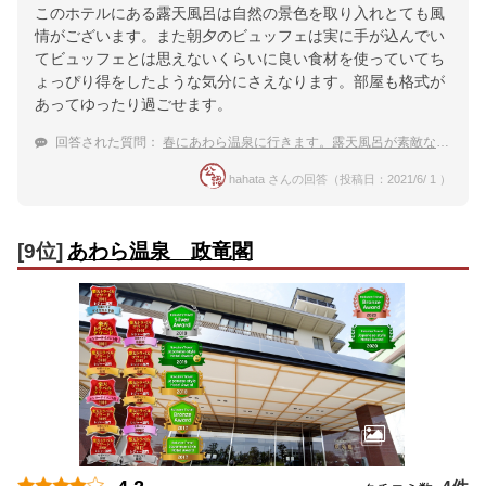
このホテルにある露天風呂は自然の景色を取り入れとても風
情がございます。また朝夕のビュッフェは実に手が込んでい
てビュッフェとは思えないくらいに良い食材を使っていてち
ょっぴり得をしたような気分にさえなります。部屋も格式が
あってゆったり過ごせます。
回答された質問：
春にあわら温泉に行きます。露天風呂が素敵なおすすめの宿を教えて下さい。
hahata さんの回答（投稿日：2021/6/ 1 ）
[9位]
あわら温泉 政竜閣