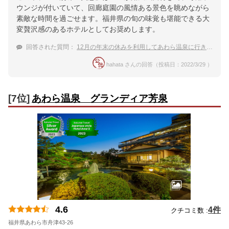
ウンジが付いていて、回廊庭園の風情ある景色を眺めながら
素敵な時間を過ごせます。福井県の旬の味覚も堪能できる大
変贅沢感のあるホテルとしてお奨めします。
回答された質問：
12月の年末の休みを利用してあわら温泉に行きます。おすすめの温泉宿はありますか？
hahata さんの回答（投稿日：2022/3/29 ）
[7位]
あわら温泉 グランディア芳泉
4.6
4件
クチコミ数 :
福井県あわら市舟津43-26
地図