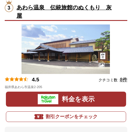
あわら温泉 伝統旅館のぬくもり 灰
屋
4.5
8件
クチコミ数 :
福井県あわら市温泉2-205
地図
料金を表示
割引クーポンをチェック