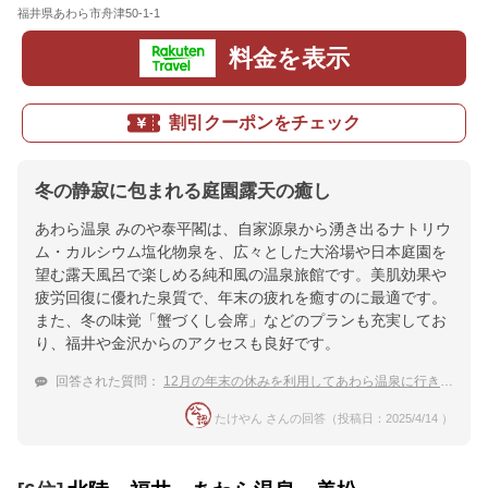
福井県あわら市舟津50-1-1
地図
料金を表示
割引クーポンをチェック
冬の静寂に包まれる庭園露天の癒し
あわら温泉 みのや泰平閣は、自家源泉から湧き出るナトリウ
ム・カルシウム塩化物泉を、広々とした大浴場や日本庭園を
望む露天風呂で楽しめる純和風の温泉旅館です。美肌効果や
疲労回復に優れた泉質で、年末の疲れを癒すのに最適です。
また、冬の味覚「蟹づくし会席」などのプランも充実してお
り、福井や金沢からのアクセスも良好です。
回答された質問：
12月の年末の休みを利用してあわら温泉に行きます。おすすめの温泉宿はありますか？
たけやん さんの回答（投稿日：2025/4/14 ）