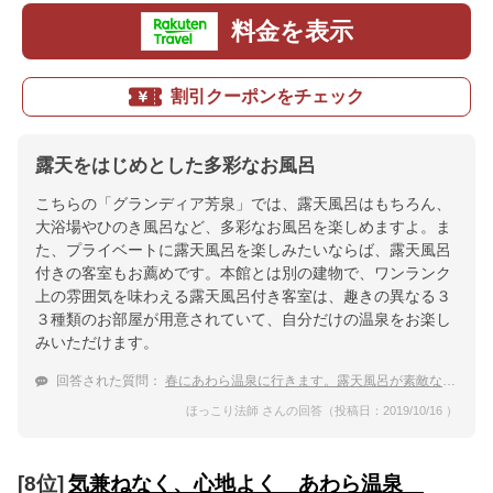
料金を表示
割引クーポンをチェック
露天をはじめとした多彩なお風呂
こちらの「グランディア芳泉」では、露天風呂はもちろん、
大浴場やひのき風呂など、多彩なお風呂を楽しめますよ。ま
た、プライベートに露天風呂を楽しみたいならば、露天風呂
付きの客室もお薦めです。本館とは別の建物で、ワンランク
上の雰囲気を味わえる露天風呂付き客室は、趣きの異なる３
３種類のお部屋が用意されていて、自分だけの温泉をお楽し
みいただけます。
回答された質問：
春にあわら温泉に行きます。露天風呂が素敵なおすすめの宿を教えて下さい。
ほっこり法師 さんの回答（投稿日：2019/10/16 ）
[8位]
気兼ねなく、心地よく あわら温泉