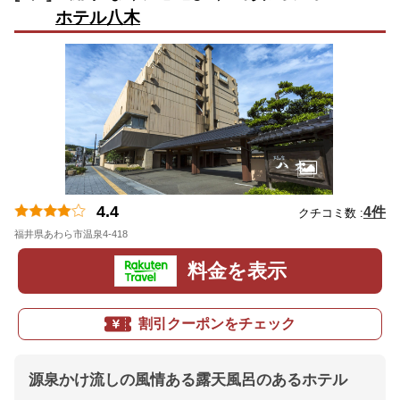
ホテル八木
4.4
4件
クチコミ数 :
福井県あわら市温泉4-418
地図
料金を表示
割引クーポンをチェック
源泉かけ流しの風情ある露天風呂のあるホテル