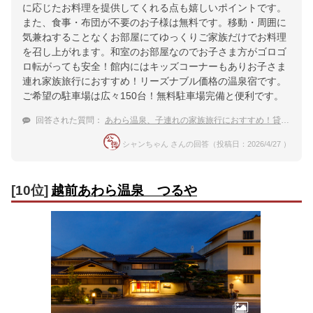
に応じたお料理を提供してくれる点も嬉しいポイントです。
また、食事・布団が不要のお子様は無料です。移動・周囲に
気兼ねすることなくお部屋にてゆっくりご家族だけでお料理
を召し上がれます。和室のお部屋なのでお子さま方がゴロゴ
ロ転がっても安全！館内にはキッズコーナーもありお子さま
連れ家族旅行におすすめ！リーズナブル価格の温泉宿です。
ご希望の駐車場は広々150台！無料駐車場完備と便利です。
回答された質問：
あわら温泉、子連れの家族旅行におすすめ！貸切風呂がある温泉宿ランキング
シャンちゃん さんの回答（投稿日：2026/4/27 ）
[10位]
越前あわら温泉 つるや