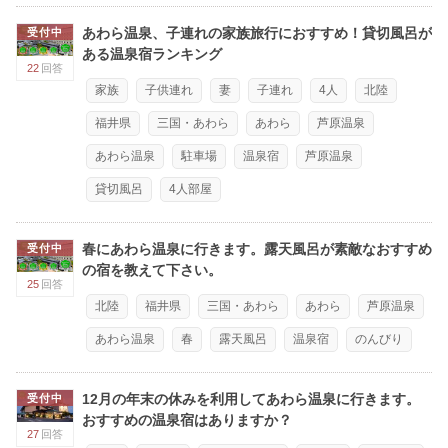
あわら温泉、子連れの家族旅行におすすめ！貸切風呂が
受付中
ある温泉宿ランキング
22
回答
家族
子供連れ
妻
子連れ
4人
北陸
福井県
三国・あわら
あわら
芦原温泉
あわら温泉
駐車場
温泉宿
芦原温泉
貸切風呂
4人部屋
春にあわら温泉に行きます。露天風呂が素敵なおすすめ
受付中
の宿を教えて下さい。
25
回答
北陸
福井県
三国・あわら
あわら
芦原温泉
あわら温泉
春
露天風呂
温泉宿
のんびり
12月の年末の休みを利用してあわら温泉に行きます。
受付中
おすすめの温泉宿はありますか？
27
回答