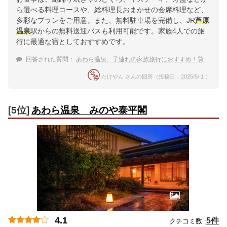
ら選べる料理コースや、総料理長おまかせの会席料理など、
多彩なプランをご用意。また、無料駐車場を完備し、JR
芦原
温泉
駅からの無料送迎バスも利用可能です。家族4人での旅
行に最適な宿としておすすめです。
回答された質問：
あわら温泉、子連れの家族旅行におすすめ！貸切風呂がある温泉宿ランキング
たけやん さんの回答（投稿日：2025/5/ 1 ）
[5位]
あわら温泉 みのや泰平閣
4.1
5件
クチコミ数 :