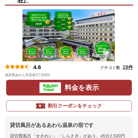
荘）
4.6
19件
クチコミ数 :
福井県あわら市温泉3丁目803
地図
料金を表示
割引クーポンをチェック
貸切風呂があるあわら温泉の宿です
貸切畳風呂「せきれい」「しらさぎ」があり、45分2,500円