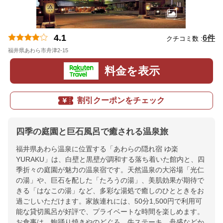
4.1
6件
クチコミ数 :
福井県あわら市舟津2-15
地図
料金を表示
割引クーポンをチェック
四季の庭園と巨石風呂で癒される温泉旅
福井県あわら温泉に位置する「あわらの隠れ宿 ゆ楽
YURAKU」は、白壁と黒壁が調和する落ち着いた館内と、四
季折々の庭園が魅力の温泉宿です。天然温泉の大浴場「光仁
の湯」や、巨石を配した「たろうの湯」、美肌効果が期待で
きる「はなこの湯」など、多彩な湯処で癒しのひとときをお
過ごしいただけます。家族連れには、50分1,500円で利用可
能な貸切風呂が好評で、プライベートな時間を楽しめます。
お食事は、鮑踊り焼きやのどぐろ、牛ステーキ、舟盛などか