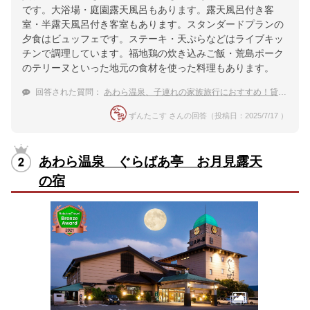
です。大浴場・庭園露天風呂もあります。露天風呂付き客
室・半露天風呂付き客室もあります。スタンダードプランの
夕食はビュッフェです。ステーキ・天ぷらなどはライブキッ
チンで調理しています。福地鶏の炊き込みご飯・荒島ポーク
のテリーヌといった地元の食材を使った料理もあります。
回答された質問：
あわら温泉、子連れの家族旅行におすすめ！貸切風呂がある温泉宿ランキング
ずんたこす さんの回答（投稿日：2025/7/17 ）
あわら温泉 ぐらばあ亭 お月見露天
の宿