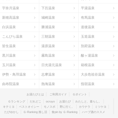
宇奈月温泉
下呂温泉
平湯温泉
新穂高温泉
城崎温泉
有馬温泉
白浜温泉
勝浦温泉
道後温泉
こんぴら温泉
三朝温泉
玉造温泉
皆生温泉
湯原温泉
別府温泉
黒川温泉
霧島温泉
酸ヶ湯温泉
玉川温泉
日光湯元温泉
箱根温泉
伊勢・鳥羽温泉
志摩温泉
大歩危祖谷温泉
由布院温泉
熱海温泉
指宿温泉
お湯たびとは
ご利用ガイド
Ｇポイント
Ｇランキング
だれどこ
ocruyo
お湯たび
わたしと、暮らし。
キテミヨ
ベストオイシー
モノスポ
野に行く。
カウナラ
ミツケヨ
たびゆかし
Ｇ-Ranking 推し活
食pin by Ｇ-Ranking
ハーブ酒のススメ