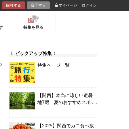
回答する
質問する
マイページ
ログイン
す
特集を見る
ピックアップ特集！
53
特集ページ一覧
【関西】本当に涼しい避暑
地7選 夏のおすすめスポッ
ト＆温泉宿
【2025】関西でカニ食べ放