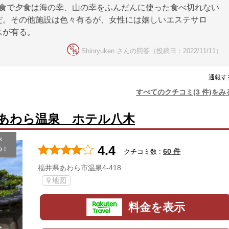
も和食で夕食は海の幸、山の幸をふんだんに使った食べ切れない
だ。その他施設は色々有るが、女性には嬉しいエステサロ
スが有る。
Shinryuken さんの回答（投稿日：2022/11/11）
通報す
すべてのクチコミ(3 件)をみ
あわら温泉 ホテル八木
が
4.4
め！
60 件
クチコミ数 :
福井県あわら市温泉4-418
地図
料金を表示