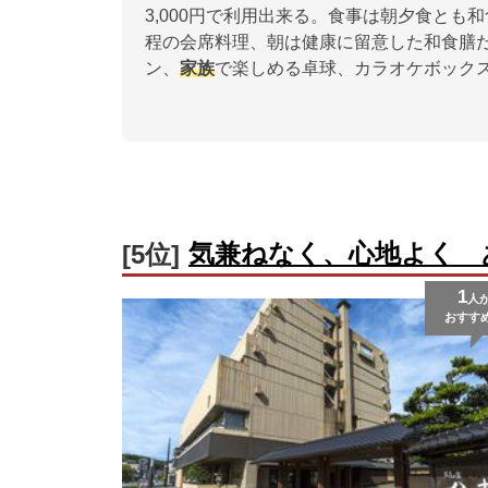
3,000円で利用出来る。食事は朝夕食と
程の会席料理、朝は健康に留意した和食膳
ン、
家族
で楽しめる卓球、カラオケボック
気兼ねなく、心地よく 
[5位]
1
人
おすす