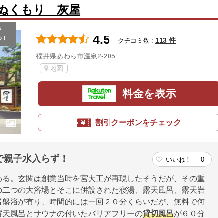
ぬくもり 灰屋
が
4.5
め！
113 件
クチコミ数 :
福井県あわら市温泉2-205
地図
料金を表示
割引クーポンをチェック
で親子水入らず！
いいね！
0
わる。玄関は創業当時を宮大工が再現したそうだが、その重
の二つの大浴場とそこに併設された寝湯、露天風呂、露天岩
岩盤浴が有り、時間的には一回２０分くらいだが、無料で何
露天風呂とサウナの付いたバリアフリーの
貸切風呂
が６０分