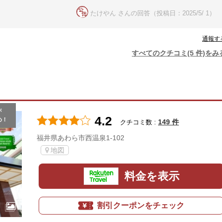
たけやん さんの回答（投稿日：2025/5/ 1）
通報す
すべてのクチコミ(5 件)をみ
が
4.2
め！
149 件
クチコミ数 :
福井県あわら市西温泉1-102
地図
料金を表示
割引クーポンをチェック