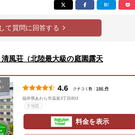
して質問に回答する
 清風荘（北陸最大級の庭園露天
が
4.6
め！
186 件
クチコミ数 :
福井県あわら市温泉3丁目803
地図
料金を表示