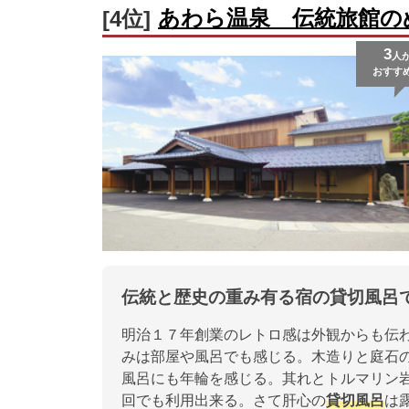
あわら温泉 伝統旅館の
[4位]
3
人
おすす
伝統と歴史の重み有る宿の貸切風呂
明治１７年創業のレトロ感は外観からも伝
みは部屋や風呂でも感じる。木造りと庭石
風呂にも年輪を感じる。其れとトルマリン
回でも利用出来る。さて肝心の
貸切風呂
は