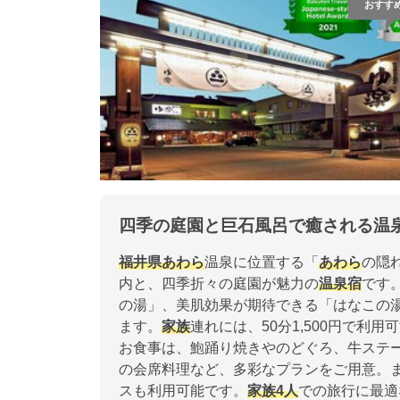
おすす
四季の庭園と巨石風呂で癒される温
福井県
あわら
温泉に位置する「
あわら
の隠
内と、四季折々の庭園が魅力の
温泉宿
です
の湯」、美肌効果が期待できる「はなこの
ます。
家族
連れには、50分1,500円で利用
お食事は、鮑踊り焼きやのどぐろ、牛ステ
の会席料理など、多彩なプランをご用意。
スも利用可能です。
家族
4人
での旅行に最適