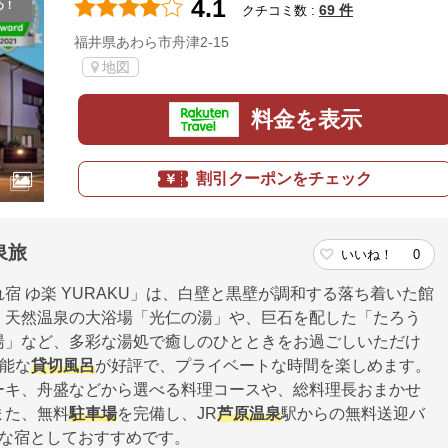
4.1
め！
69 件
クチコミ数 :
福井県あわら市舟津2-15
地図
料金を表示
割引クーポンをチェック
泉旅
いいね！
0
れ宿 ゆ楽 YURAKU」は、白壁と黒壁が調和する落ち着いた館
。天然温泉の大浴場「光仁の湯」や、巨石を配した「たろう
湯」など、多彩な湯処で癒しのひとときをお過ごしいただけ
可能な
貸切風呂
が好評で、プライベートな時間を楽しめます。
ーキ、舟盛などから選べる料理コースや、総料理長おまかせ
また、無料
駐車場
を完備し、JR
芦原温泉
駅からの無料送迎バ
な宿としておすすめです。