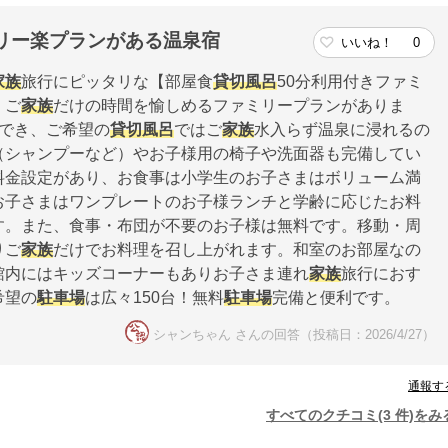
リー楽プランがある温泉宿
いいね！
0
家族
旅行にピッタリな【部屋食
貸切風呂
50分利用付きファミ
、ご
家族
だけの時間を愉しめるファミリープランがありま
用でき、ご希望の
貸切風呂
ではご
家族
水入らず温泉に浸れるの
（シャンプーなど）やお子様用の椅子や洗面器も完備してい
料金設定があり、お食事は小学生のお子さまはボリューム満
お子さまはワンプレートのお子様ランチと学齢に応じたお料
す。また、食事・布団が不要のお子様は無料です。移動・周
りご
家族
だけでお料理を召し上がれます。和室のお部屋なの
館内にはキッズコーナーもありお子さま連れ
家族
旅行におす
希望の
駐車場
は広々150台！無料
駐車場
完備と便利です。
シャンちゃん さんの回答（投稿日：2026/4/27）
通報す
すべてのクチコミ(3 件)をみ