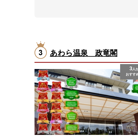
あわら温泉 政竜閣
3
人
おすす