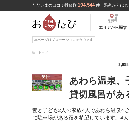
194,544
ただいまの口コミ投稿数
件！温泉からはじ
エリアから探す
本ページはプロモーションを含みます
トップ
3,698
受付中
あわら温泉、
貸切風呂があ
妻と子ども2人の家族4人であわら温泉へ
に駐車場がある宿を希望しています。4