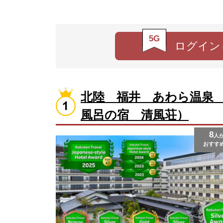
5G
ログイン
北陸 福井 あわら温泉
風呂の宿 清風荘）
8
人
おすす