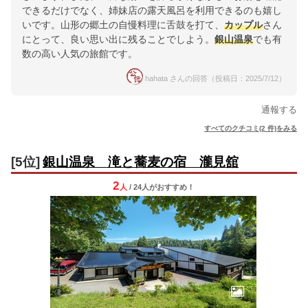
できるだけでなく、姉妹店の露天風呂を利用できるのも嬉し
いです。山形の郷土の自慢料理に舌鼓を打て、
カップル
さん
にとって、良い思い出に残ることでしよう。
銀山温泉
でも有
数の高い人気の旅館です。
hahata さんの回答（投稿日：2025/7/12）
通報する
すべてのクチコミ(2 件)をみる
[5位]
銀山温泉 滝と蕎麦の宿 瀧見舘
2
人
/ 24人
が
おすすめ！