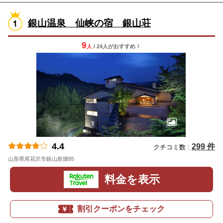
銀山温泉 仙峡の宿 銀山荘
9
人
/ 24人
が
おすすめ！
4.4
299 件
クチコミ数 :
山形県尾花沢市銀山新畑85
地図
料金を表示
割引クーポンをチェック