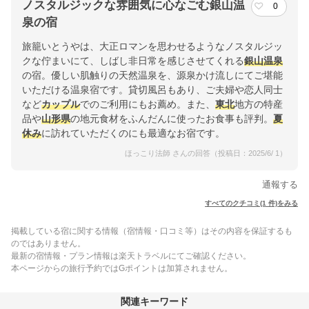
ノスタルジックな雰囲気に心なごむ銀山温
0
泉の宿
旅籠いとうやは、大正ロマンを思わせるようなノスタルジッ
クな佇まいにて、しばし非日常を感じさせてくれる
銀山温泉
の宿。優しい肌触りの天然温泉を、源泉かけ流しにてご堪能
いただける温泉宿です。貸切風呂もあり、ご夫婦や恋人同士
など
カップル
でのご利用にもお薦め。また、
東北
地方の特産
品や
山形県
の地元食材をふんだんに使ったお食事も評判。
夏
休み
に訪れていただくのにも最適なお宿です。
ほっこり法師 さんの回答（投稿日：2025/6/ 1）
通報する
すべてのクチコミ(1 件)をみる
掲載している宿に関する情報（宿情報・口コミ等）はその内容を保証するも
のではありません。
最新の宿情報・プラン情報は楽天トラベルにてご確認ください。
本ページからの旅行予約ではGポイントは加算されません。
関連キーワード