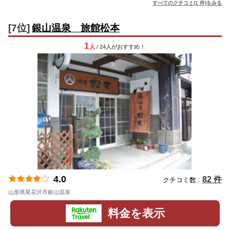
すべてのクチコミ(1 件)をみる
[7位]
銀山温泉 旅館松本
1
人
/ 24人
が
おすすめ！
4.0
82 件
クチコミ数 :
山形県尾花沢市銀山温泉
地図
料金を表示