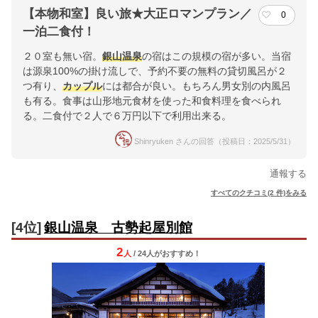
【本物和室】良い旅★大正ロマンプラン／
0
一泊二食付！
２０室も無い宿。
銀山温泉
の宿はこの規模の宿が多い。当宿
は源泉100%の掛け流しで、予約不要の無料の貸切風呂が２
つ有り、
カップル
には都合が良い。もちろん男女別の内風呂
も有る。食事は山形地元食材を使った和食料理を食べられ
る。二食付で２人で６万円以下で利用出来る。
Shinryuken さんの回答（投稿日：2025/5/31）
通報する
すべてのクチコミ(2 件)をみる
[4位]
銀山温泉 古勢起屋別館
2
人
/ 24人
が
おすすめ！