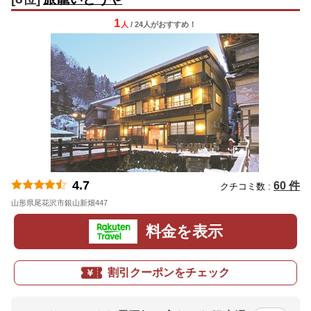
1
人
/ 24人
が
おすすめ！
4.7
60 件
クチコミ数 :
山形県尾花沢市銀山新畑447
地図
料金を表示
割引クーポンをチェック