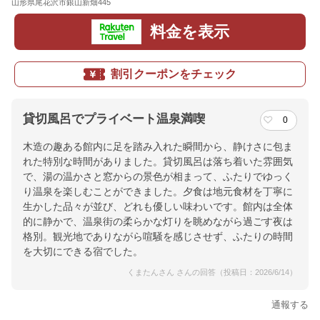
山形県尾花沢市銀山新畑445
地図
料金を表示
割引クーポンをチェック
貸切風呂でプライベート温泉満喫
0
木造の趣ある館内に足を踏み入れた瞬間から、静けさに包ま
れた特別な時間がありました。貸切風呂は落ち着いた雰囲気
で、湯の温かさと窓からの景色が相まって、ふたりでゆっく
り温泉を楽しむことができました。夕食は地元食材を丁寧に
生かした品々が並び、どれも優しい味わいです。館内は全体
的に静かで、温泉街の柔らかな灯りを眺めながら過ごす夜は
格別。観光地でありながら喧騒を感じさせず、ふたりの時間
を大切にできる宿でした。
くまたんさん さんの回答（投稿日：2026/6/14）
通報する