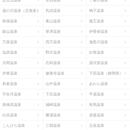
定山渓温泉
登別温泉
十勝川温泉
湯の川温泉（北海道）
乳頭温泉
鳴子温泉
秋保温泉
東山温泉
蔵王温泉
銀山温泉
草津温泉
伊香保温泉
万座温泉
四万温泉
鬼怒川温泉
塩原温泉
野沢温泉
白骨温泉
月岡温泉
石和温泉
湯河原温泉
伊東温泉
修善寺温泉
下田温泉（静岡県）
和倉温泉
山中温泉
あわら温泉
宇奈月温泉
下呂温泉
平湯温泉
新穂高温泉
城崎温泉
有馬温泉
白浜温泉
勝浦温泉
道後温泉
こんぴら温泉
三朝温泉
玉造温泉