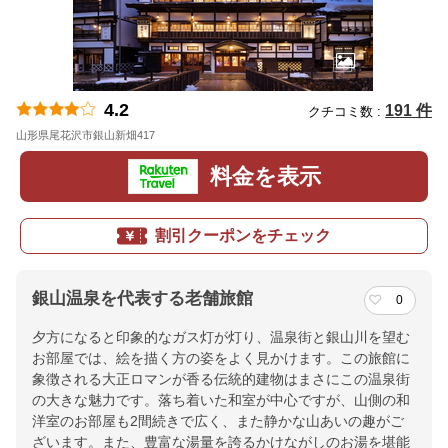
4.2
191 件
クチコミ数 :
山形県尾花沢市銀山新畑417
地図
料金を表示
割引クーポンをチェック
銀山温泉を代表する老舗旅館
0
夕方になると印象的なガス灯が灯り、温泉街と銀山川を望む
お部屋では、絵を描く方の姿をよく見かけます。この旅館に
象徴される大正ロマンが香る伝統的建物はまさにこの温泉街
の大きな魅力です。落ち着いた和室が中心ですが、山側の和
洋室のお部屋も2間続きで広く、また静かな山あいの趣がご
ざいます。また、豊富な湯量を誇るかけながしのお湯を堪能