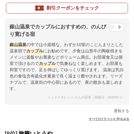
割引クーポンをチェック
銀山温泉でカップルにおすすめの、のんび
0
り寛げる宿
銀山温泉
の中では小規模な、わずか10室のこじんまりとした
温泉宿で
カップル
にお勧めです。夕食は山形牛の陶板焼きを
メインに釜飯やお蕎麦などボリューム満点。お部屋食又は個
室で頂けるので
カップル
で気兼ねなく楽しめます。お部屋も
和室ですので、足を伸ばしてゆっくり寛げます。 温泉は乳白
色の食塩含有硫化水素泉で良く温まり癒やされます。リーズ
ナブルで、温泉街の中心部にあるので、夜の散歩も楽しめま
す。
ミックスオレンジ さんの回答（投稿日：2025/6/ 1）
通報する
すべてのクチコミ(1 件)をみる
[8位]
旅籠いとうや