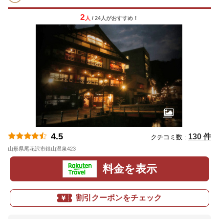
2
人
/ 24人
が
おすすめ！
4.5
130 件
クチコミ数 :
山形県尾花沢市銀山温泉423
地図
料金を表示
割引クーポンをチェック