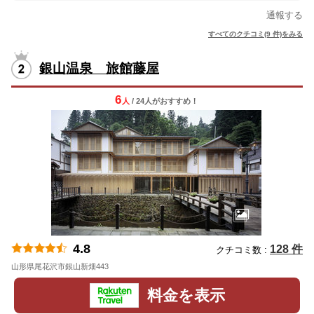
通報する
すべてのクチコミ(9 件)をみる
銀山温泉 旅館藤屋
6
人
/ 24人
が
おすすめ！
4.8
128 件
クチコミ数 :
山形県尾花沢市銀山新畑443
地図
料金を表示