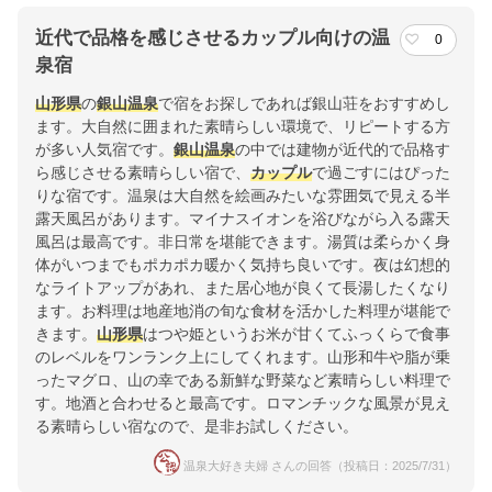
近代で品格を感じさせるカップル向けの温
0
泉宿
山形県
の
銀山温泉
で宿をお探しであれば銀山荘をおすすめし
ます。大自然に囲まれた素晴らしい環境で、リピートする方
が多い人気宿です。
銀山温泉
の中では建物が近代的で品格す
ら感じさせる素晴らしい宿で、
カップル
で過ごすにはぴった
りな宿です。温泉は大自然を絵画みたいな雰囲気で見える半
露天風呂があります。マイナスイオンを浴びながら入る露天
風呂は最高です。非日常を堪能できます。湯質は柔らかく身
体がいつまでもポカポカ暖かく気持ち良いです。夜は幻想的
なライトアップがあれ、また居心地が良くて長湯したくなり
ます。お料理は地産地消の旬な食材を活かした料理が堪能で
きます。
山形県
はつや姫というお米が甘くてふっくらで食事
のレベルをワンランク上にしてくれます。山形和牛や脂が乗
ったマグロ、山の幸である新鮮な野菜など素晴らしい料理で
す。地酒と合わせると最高です。ロマンチックな風景が見え
る素晴らしい宿なので、是非お試しください。
温泉大好き夫婦 さんの回答（投稿日：2025/7/31）