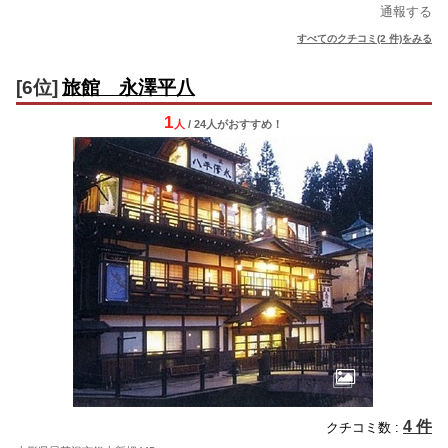
通報する
すべてのクチコミ(2 件)をみる
[6位]
旅館 永澤平八
1
人
/ 24人
が
おすすめ！
4 件
クチコミ数 :