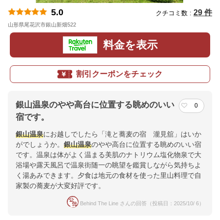
5.0
29 件
クチコミ数 :
山形県尾花沢市銀山新畑522
地図
料金を表示
割引クーポンをチェック
銀山温泉のやや高台に位置する眺めのいい
0
宿です。
銀山温泉
にお越しでしたら「滝と蕎麦の宿 瀧見舘」はいか
がでしょうか。
銀山温泉
のやや高台に位置する眺めのいい宿
です。温泉は体がよく温まる美肌のナトリウム塩化物泉で大
浴場や露天風呂で温泉街随一の眺望を鑑賞しながら気持ちよ
く湯あみできます。夕食は地元の食材を使った里山料理で自
家製の蕎麦が大変好評です。
Behind The Line さんの回答（投稿日：2025/10/ 6）