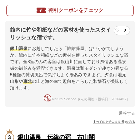
割引クーポンをチェック
館内に竹や和紙などの素材を使ったスタイ
0
リッシュな宿です。
銀山温泉
にお越しでしたら「旅館藤屋」はいかがでしょう
か。館内に竹や和紙などの素材を使ったスタイリッシュな宿
です。全8室のみの客室は銀山川に面しており風情ある温泉
街の街並みを満喫できます。温泉は和モダンで趣きの異なる
5種類の貸切風呂で気持ちよく湯あみできます。夕食は地元
山形や
東北
の山と海の幸で趣向をこらした和懐石が美味しく
頂けます。
Natural Science さんの回答（投稿日：2026/4/17）
通報する
すべてのクチコミ(6 件)をみる
銀山温泉 伝統の宿 古山閣