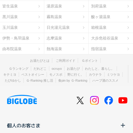
皆生温泉
湯原温泉
別府温泉
黒川温泉
霧島温泉
酸ヶ湯温泉
玉川温泉
日光湯元温泉
箱根温泉
伊勢・鳥羽温泉
志摩温泉
大歩危祖谷温泉
由布院温泉
熱海温泉
指宿温泉
お湯たびとは
ご利用ガイド
Ｇポイント
Ｇランキング
だれどこ
ocruyo
お湯たび
わたしと、暮らし。
キテミヨ
ベストオイシー
モノスポ
野に行く。
カウナラ
ミツケヨ
たびゆかし
Ｇ-Ranking 推し活
食pin by Ｇ-Ranking
ハーブ酒のススメ
個人のお客さま