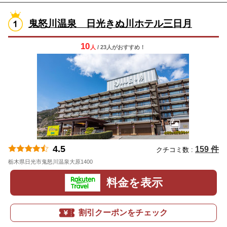
鬼怒川温泉 日光きぬ川ホテル三日月
10
人
/ 23人
が
おすすめ！
4.5
159 件
クチコミ数 :
栃木県日光市鬼怒川温泉大原1400
地図
料金を表示
割引クーポンをチェック