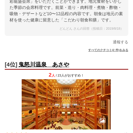
彩籠盛会席」をいただくことができます。地元食材をいかし
た季節の会席料理です。前菜・造り・肉料理・煮物・酢物・
吸物・デザートなど10〜12品程の内容です。朝食は地元の素
材を使った健康に留意した「こだわり朝食和膳」です。
どんどん さんの回答（投稿日：2019/8/18）
通報する
すべてのクチコミ(2 件)をみる
[4位]
鬼怒川温泉 あさや
2
人
/ 23人
が
おすすめ！