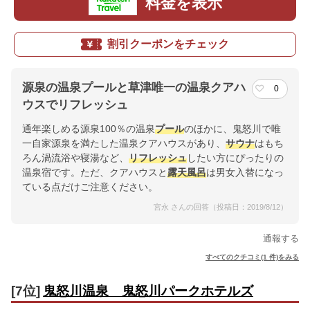
料金を表示
割引クーポンをチェック
源泉の温泉プールと草津唯一の温泉クアハ
0
ウスでリフレッシュ
通年楽しめる源泉100％の温泉
プール
のほかに、鬼怒川で唯
一自家源泉を満たした温泉クアハウスがあり、
サウナ
はもち
ろん渦流浴や寝湯など、
リフレッシュ
したい方にぴったりの
温泉宿です。ただ、クアハウスと
露天風呂
は男女入替になっ
ている点だけご注意ください。
宮永 さんの回答（投稿日：2019/8/12）
通報する
すべてのクチコミ(1 件)をみる
[7位]
鬼怒川温泉 鬼怒川パークホテルズ