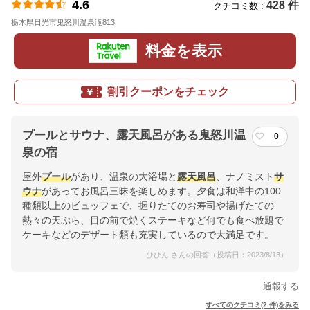
4.6
428 件
クチコミ数 :
栃木県日光市鬼怒川温泉滝813
地図
料金を表示
割引クーポンをチェック
プールとサウナ、露天風呂がある鬼怒川温
0
泉の宿
屋外
プール
があり、温泉の大浴場と
露天風呂
、ナノミスト
サ
ウナ
があってお風呂三昧を楽しめます。夕食は和洋中の100
種類以上のビュッフェで、握りたてのお寿司や揚げたての
熱々の天ぷら、目の前で焼くステーキなど何でも食べ放題で
ケーキなどのデザート類も充実しているので大満足です。
ひひん さんの回答（投稿日：2023/8/13）
通報する
すべてのクチコミ(2 件)をみる