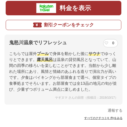
料金を表示
割引クーポンをチェック
鬼怒川温泉でリフレッシュ
0
こちらでは屋外
プール
で身体を動かした後に
サウナ
でゆっく
りとできます。
露天風呂
は温泉の貸切風呂となっていて、山
間の四季の移ろいを楽しむことができます。当館から少し離
れた場所にあり、風情と情緒のあふれる造りで演出力が高い
です。夕食はバイキングから部屋食まで選べ、個室タイプの
食事処までそろいます。お部屋食では全13品の地元の旬が並
び、少量ずつボリューム満点に楽しめました。
ヤギヌマ さんの回答（投稿日：2019/10/17）
通報する
すべてのクチコミ(1 件)をみる