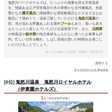
鬼怒川パークホテルズは、たっぷりの湯量を誇る天然温泉
を、情緒ある江戸浮世風呂や木の香豊かな古代檜風呂、色彩
豊かな大
露天風呂
に情緒豊かな屋形船風呂などさまざまなお
風呂にて湯めぐり、温泉三昧していただける
鬼怒川温泉
の
宿。滝が流れる野趣あふれる屋外
プール
もあり、老いも若き
もたっぷりと楽しんでいただける温泉宿です。また、
北関東
の特産品や
栃木県
の地元食材をふんだんに使ったお食事も評
判。忙しい日常を離れ、しばし至福の憩いの時間をお過ごし
いただけることでしょう。
ほっこり法師 さんの回答（投稿日：2023/5/ 9）
通報する
すべてのクチコミ(1 件)をみる
[8位]
鬼怒川温泉 鬼怒川ロイヤルホテル
（伊東園ホテルズ）
1
人
/ 23人
が
おすすめ！