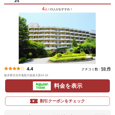
4
人
/ 23人
が
おすすめ！
4.4
59 件
クチコミ数 :
栃木県日光市鬼怒川温泉大原14-10
地図
料金を表示
割引クーポンをチェック