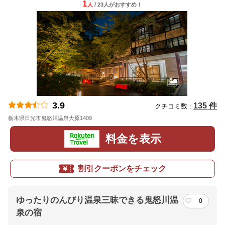
1
人
/ 23人
が
おすすめ！
3.9
135 件
クチコミ数 :
栃木県日光市鬼怒川温泉大原1409
地図
料金を表示
割引クーポンをチェック
ゆったりのんびり温泉三昧できる鬼怒川温
0
泉の宿