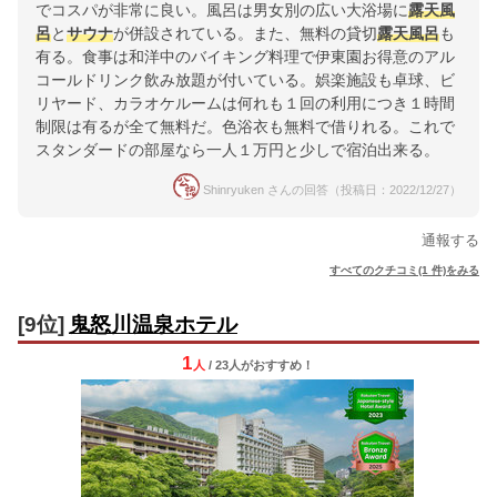
でコスパが非常に良い。風呂は男女別の広い大浴場に
露天風
呂
と
サウナ
が併設されている。また、無料の貸切
露天風呂
も
有る。食事は和洋中のバイキング料理で伊東園お得意のアル
コールドリンク飲み放題が付いている。娯楽施設も卓球、ビ
リヤード、カラオケルームは何れも１回の利用につき１時間
制限は有るが全て無料だ。色浴衣も無料で借りれる。これで
スタンダードの部屋なら一人１万円と少しで宿泊出来る。
Shinryuken さんの回答（投稿日：2022/12/27）
通報する
すべてのクチコミ(1 件)をみる
[9位]
鬼怒川温泉ホテル
1
人
/ 23人
が
おすすめ！