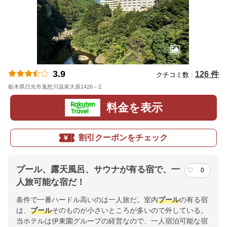
3.9
126 件
クチコミ数 :
栃木県日光市鬼怒川温泉大原1426－2
地図
料金を表示
割引クーポンをチェック
プール、露天風呂、サウナが有る宿で、一
0
人旅可能な宿だ！
条件で一番ハードル高いのは一人旅だ。室内
プール
の有る宿
は、
プール
そのものが小さいところが多いので外している。
当ホテルは伊東園グループの経営なので、一人宿泊可能な宿