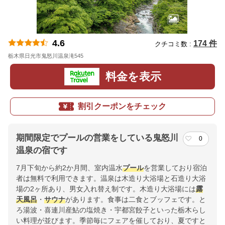
4.6
174 件
クチコミ数 :
栃木県日光市鬼怒川温泉滝545
地図
料金を表示
割引クーポンをチェック
期間限定でプールの営業をしている鬼怒川
0
温泉の宿です
7月下旬から約2か月間、室内温水
プール
を営業しており宿泊
者は無料で利用できます。温泉は木造り大浴場と石造り大浴
場の2ヶ所あり、男女入れ替え制です。木造り大浴場には
露
天風呂
・
サウナ
があります。食事は二食とブッフェです。と
ろ湯波・喜連川産鮎の塩焼き・宇都宮餃子といった栃木らし
い料理が並びます。季節毎にフェアを催しており、夏ですと