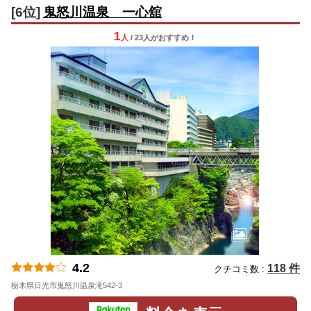
[6位]
鬼怒川温泉 一心舘
1
人
/ 23人
が
おすすめ！
4.2
118 件
クチコミ数 :
栃木県日光市鬼怒川温泉滝542-3
地図