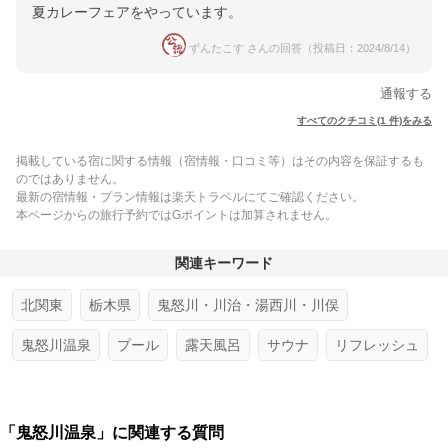
夏カレーフェアをやっています。
ずんたこす さんの回答（投稿日：2024/8/14）
通報する
すべてのクチコミ(1 件)をみる
掲載している宿に関する情報（宿情報・口コミ等）はその内容を保証するも
のではありません。
最新の宿情報・プラン情報は楽天トラベルにてご確認ください。
本ページからの旅行予約ではGポイントは加算されません。
関連キーワード
北関東
栃木県
鬼怒川・川治・湯西川・川俣
鬼怒川温泉
プール
露天風呂
サウナ
リフレッシュ
「鬼怒川温泉」に関連する質問