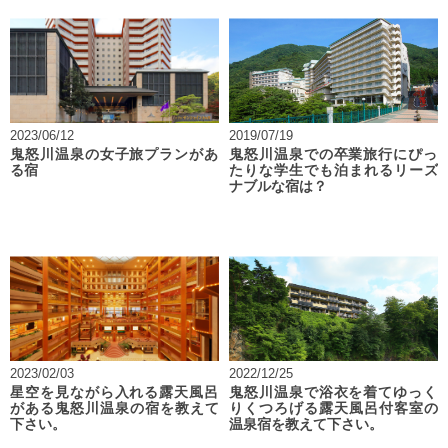
2023/06/12
2019/07/19
鬼怒川温泉の女子旅プランがあ
鬼怒川温泉での卒業旅行にぴっ
る宿
たりな学生でも泊まれるリーズ
ナブルな宿は？
2023/02/03
2022/12/25
星空を見ながら入れる露天風呂
鬼怒川温泉で浴衣を着てゆっく
がある鬼怒川温泉の宿を教えて
りくつろげる露天風呂付客室の
下さい。
温泉宿を教えて下さい。