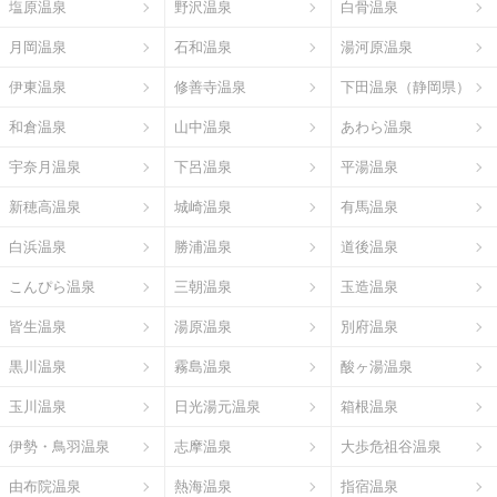
塩原温泉
野沢温泉
白骨温泉
月岡温泉
石和温泉
湯河原温泉
伊東温泉
修善寺温泉
下田温泉（静岡県）
和倉温泉
山中温泉
あわら温泉
宇奈月温泉
下呂温泉
平湯温泉
新穂高温泉
城崎温泉
有馬温泉
白浜温泉
勝浦温泉
道後温泉
こんぴら温泉
三朝温泉
玉造温泉
皆生温泉
湯原温泉
別府温泉
黒川温泉
霧島温泉
酸ヶ湯温泉
玉川温泉
日光湯元温泉
箱根温泉
伊勢・鳥羽温泉
志摩温泉
大歩危祖谷温泉
由布院温泉
熱海温泉
指宿温泉