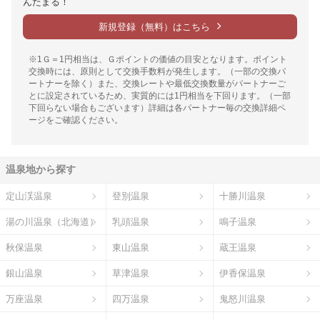
んたまる！
新規登録（無料）はこちら
※1Ｇ＝1円相当は、Ｇポイントの価値の目安となります。ポイント
交換時には、原則として交換手数料が発生します。（一部の交換パ
ートナーを除く）また、交換レートや最低交換数量がパートナーご
とに設定されているため、実質的には1円相当を下回ります。（一部
下回らない場合もございます）詳細は各パートナー毎の交換詳細ペ
ージをご確認ください。
温泉地から探す
定山渓温泉
登別温泉
十勝川温泉
湯の川温泉（北海道）
乳頭温泉
鳴子温泉
秋保温泉
東山温泉
蔵王温泉
銀山温泉
草津温泉
伊香保温泉
万座温泉
四万温泉
鬼怒川温泉