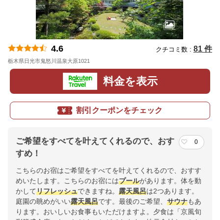
4.6
81 件
クチコミ数 :
栃木県日光市鬼怒川温泉大原1021
地図
料金を表示
割引クーポンをチェック
ご希望をすべてを叶えてくれるので、おす
0
すめ！
こちらのお宿はご希望をすべてを叶えてくれるので、おすす
めいたします。こちらのお宿には
プール
があります。体を動
かして
リフレッシュ
できますね。
露天風呂
は2つあります。
庭園の眺めがいい
露天風呂
です。最後のご希望、
サウナ
もあ
ります。おいしいお食事もいただけますよ。夕食は「京風旬