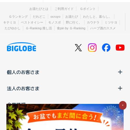
お湯たびとは
ご利用ガイド
Ｇポイント
Ｇランキング
だれどこ
ocruyo
お湯たび
わたしと、暮らし。
キテミヨ
ベストオイシー
モノスポ
野に行く。
カウナラ
ミツケヨ
たびゆかし
Ｇ-Ranking 推し活
食pin by Ｇ-Ranking
ハーブ酒のススメ
個人のお客さま
法人のお客さま
企業情報
×
ご利用中の方