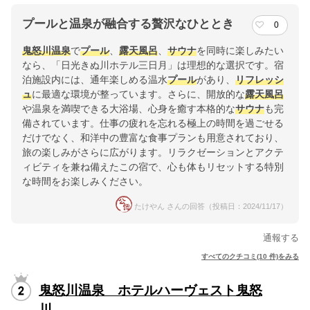
プールと温泉が融合する贅沢なひととき
0
鬼怒川温泉
で
プール
、
露天風呂
、
サウナ
を同時に楽しみたい
なら、「日光きぬ川ホテル三日月」は理想的な選択です。宿
泊施設内には、通年楽しめる温水
プール
があり、
リフレッシ
ュ
に最適な環境が整っています。さらに、開放的な
露天風呂
や温泉を満喫できる大浴場、心身を癒す本格的な
サウナ
も完
備されています。仕事の疲れを忘れる極上の時間を過ごせる
だけでなく、和洋中の豊富な食事プランも用意されており、
旅の楽しみがさらに広がります。リラクゼーションとアクテ
ィビティを兼ね備えたこの宿で、心も体もリセットする特別
な時間をお楽しみください。
たけやん さんの回答（投稿日：2024/11/17）
通報する
すべてのクチコミ(10 件)をみる
鬼怒川温泉 ホテルハーヴェスト鬼怒
川