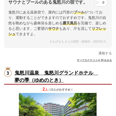
サウナとプールのある鬼怒川の宿です。
0
鬼怒川にある温泉宿で、屋内には円形の
プール
がついてお
り、運動することができますのでおすすめです。鬼怒川の自
然を眺めながら森林浴を楽しめる
露天風呂
を完備で、楽しめ
ると思います。ご要望の
サウナ
もあり、汗を流して
リフレッ
シュ
できますよ。
わらびもち さんの回答（投稿日：2022/5/ 2）
通報する
すべてのクチコミ(4 件)をみる
鬼怒川温泉 鬼怒川グランドホテル
夢の季（ゆめのとき）
2
人
/ 23人
が
おすすめ！