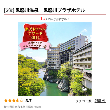
[5位]
鬼怒川温泉 鬼怒川プラザホテル
1
人
/ 23人
が
おすすめ！
3.7
268 件
クチコミ数 :
栃木県日光市鬼怒川温泉滝530
地図