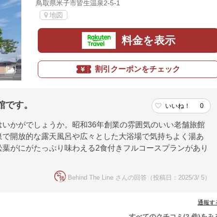
鳥取県米子市皆生温泉2-5-1
地図
料金を表示
割引クーポンをチェック
館です。
いいね！
0
いかがでしょうか。昭和36年創業の雰囲気のいい老舗旅館
泉で開放的な露天風呂や広々とした大浴場で気持ちよく湯あ
松葉がにがたっぷり味わえる2食付きフルコースプランがあり
Behind The Line さんの回答（投稿日：2025/3/ 5）
通報す
すべてのクチコミ(2 件)をみ