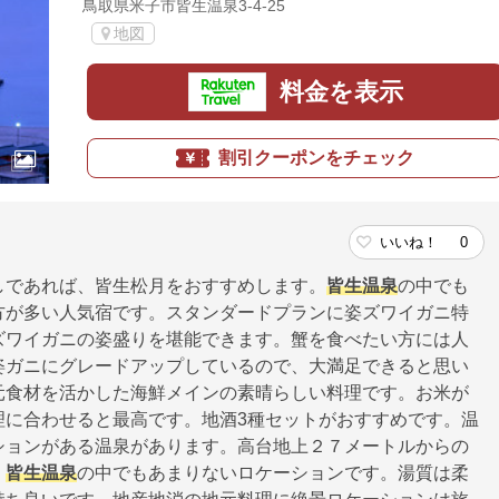
鳥取県米子市皆生温泉3-4-25
地図
料金を表示
割引クーポンをチェック
いいね！
0
しであれば、皆生松月をおすすめします。
皆生温泉
の中でも
方が多い人気宿です。スタンダードプランに姿ズワイガニ特
ズワイガニの姿盛りを堪能できます。蟹を食べたい方には人
姿ガニにグレードアップしているので、大満足できると思い
元食材を活かした海鮮メインの素晴らしい料理です。お米が
理に合わせると最高です。地酒3種セットがおすすめです。温
ションがある温泉があります。高台地上２７メートルからの
。
皆生温泉
の中でもあまりないロケーションです。湯質は柔