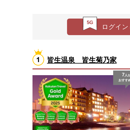
5G
ログイン
皆生温泉 皆生菊乃家
7
人
おすす