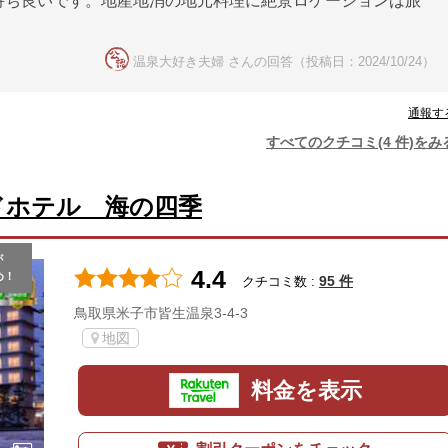
持ち良いです。地産地消の地元料理に絶景ロケーションは旅
温泉大好き夫婦 さんの回答（投稿日：2024/10/24）
通報す
すべてのクチコミ(4 件)をみ
ドホテル 海の四季
が
4.4
め！
95 件
クチコミ数 :
鳥取県米子市皆生温泉3-4-3
地図
料金を表示