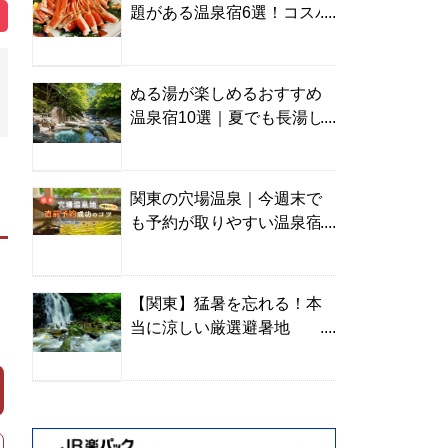
題がある温泉宿6選！コスパ
の高い宿からご褒美旅まで
ぬる湯が楽しめるおすすめ
温泉宿10選｜夏でも長湯し
やすい名湯を温泉ソムリエ
が厳選
関東の穴場温泉｜今週末で
も予約が取りやすい温泉宿
を温泉ソムリエが紹介
【関東】猛暑を忘れる！本
当に涼しい厳選避暑地
TOP10