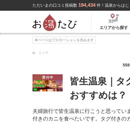
194,434
ただいまの口コミ投稿数
件！温泉からはじ
エリアから探す
本ページはプロモーションを含みます
トップ
558
受付中
皆生温泉｜タ
おすすめは？
夫婦旅行で皆生温泉に行こうと思ってい
付きのカニを食べたいです。タグ付きの