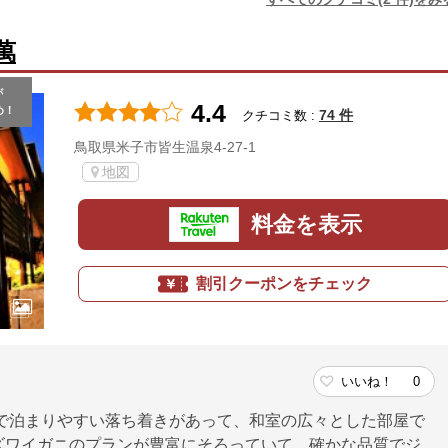
萬
が
4.4
め！
74 件
クチコミ数 :
鳥取県米子市皆生温泉4-27-1
地図
料金を表示
割引クーポンをチェック
いいね！
0
で泊まりやすい落ち着きがあって、和室の広々とした部屋で
ズワイガニのプランが豊富にそろっていて、確かな品質でジ