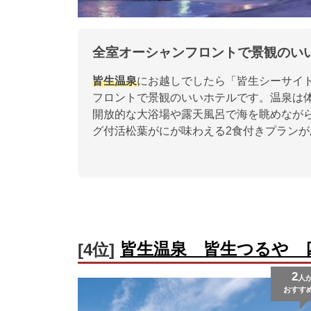
全室オーシャンフロントで景観のい
皆生温泉
にお越しでしたら「皆生シーサイ
フロントで景観のいいホテルです。温泉は
開放的な大浴場や露天風呂で海を眺めなが
グ付活松葉がにが味わえる2食付きプランが
皆生温泉 皆生つるや 
[4位]
2
人
おすす