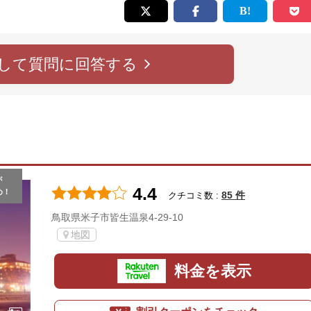
して質問に回答する
が
4.4
め！
85 件
クチコミ数 :
鳥取県米子市皆生温泉4-29-10
地図
料金を表示