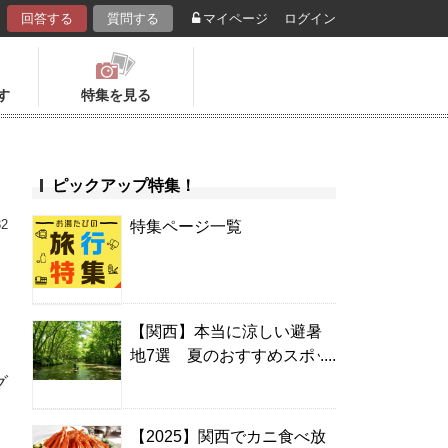
回答する
質問する
マイページ
ログイン
す
特集を見る
ピックアップ特集！
32
特集ページ一覧
【関西】本当に涼しい避暑
地7選 夏のおすすめスポッ
ト＆温泉宿
グ
【2025】関西でカニ食べ放