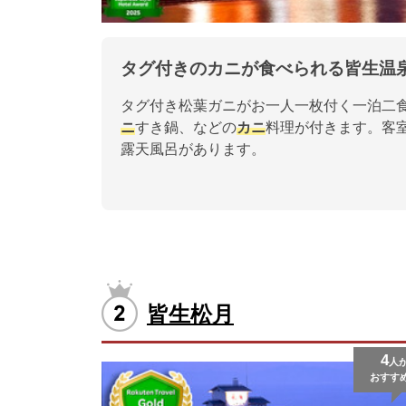
タグ付きのカニが食べられる皆生温
タグ付き松葉ガニがお一人一枚付く一泊二
ニ
すき鍋、などの
カニ
料理が付きます。客
露天風呂があります。
皆生松月
4
人
おすす