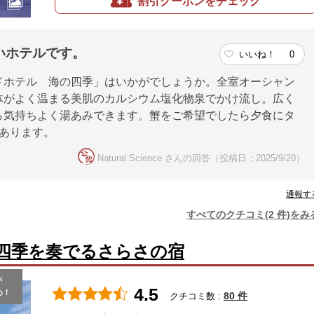
割引クーポンをチェック
いホテルです。
いいね！
0
ドホテル 海の四季」はいかがでしょうか。全室オーシャン
体がよく温まる美肌のカルシウム塩化物泉でかけ流し。広く
ら気持ちよく湯あみできます。蟹をご希望でしたら夕食にタ
あります。
Natural Science さんの回答（投稿日：2025/9/20）
通報す
すべてのクチコミ(2 件)をみ
四季を奏でるさらさの宿
が
4.5
め！
80 件
クチコミ数 :