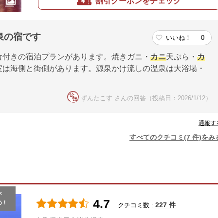
割引クーポンをチェック
泉の宿です
いいね！
0
食付きの宿泊プランがあります。焼きガニ・
カニ
天ぷら・
カ
室は海側と街側があります。源泉かけ流しの温泉は大浴場・
ずんたこす さんの回答（投稿日：2026/1/12）
通報す
すべてのクチコミ(7 件)をみ
が
4.7
め！
227 件
クチコミ数 :