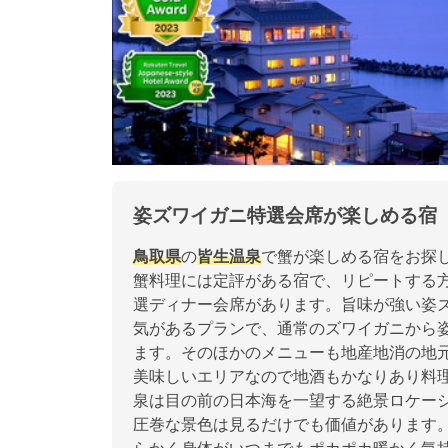
姿ズワイガニ特選会席が楽しめる宿
鳥取県
の
皆生温泉
で蟹が楽しめる宿をお探
蟹料理には定評がある宿で、リピートする
選ディナー会席があります。旨味が強い姿
気があるプランで、通常のズワイガニから
ます。そのほかのメニューも地産地消の地
美味しいエリアなので地酒もかなりあり料
泉は目の前の日本海を一望する絶景ロケー
圧巻な景色は見るだけでも価値があります