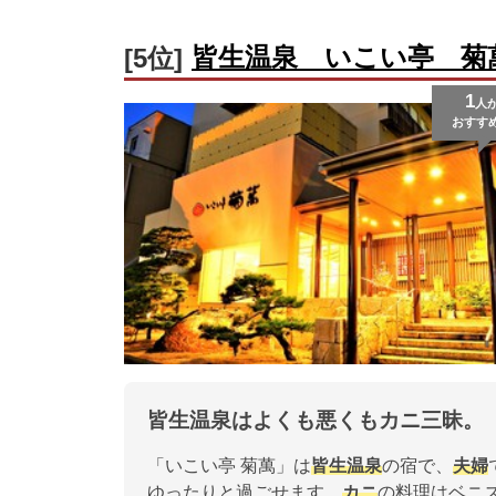
皆生温泉 いこい亭 菊
[5位]
1
人
おすす
皆生温泉はよくも悪くもカニ三昧。
「いこい亭 菊萬」は
皆生温泉
の宿で、
夫婦
ゆったりと過ごせます。
カニ
の料理はベニ