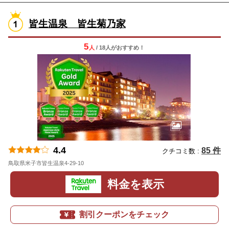
皆生温泉 皆生菊乃家
5
人
/ 18人
が
おすすめ！
4.4
85 件
クチコミ数 :
鳥取県米子市皆生温泉4-29-10
地図
料金を表示
割引クーポンをチェック