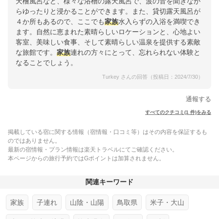
天檜風呂など、様々な浴槽の露天風呂で、波の音を聞きなが
らゆったりと浸かることができます。また、貸切露天風呂が
４か所もあるので、ここでも
家族
水入らずの入浴を満喫でき
ます。自然に恵まれた素晴らしいロケーションと、心地よい
客室、美味しい食事、そして素晴らしい温泉を提供する素敵
な旅館です。
家族
連れの方々にとって、忘れられない体験と
なることでしょう。
Turkey さんの回答（投稿日：2024/7/30）
通報する
すべてのクチコミ(1 件)をみる
掲載している宿に関する情報（宿情報・口コミ等）はその内容を保証するも
のではありません。
最新の宿情報・プラン情報は楽天トラベルにてご確認ください。
本ページからの旅行予約ではGポイントは加算されません。
関連キーワード
家族
子連れ
山陰・山陽
鳥取県
米子・大山