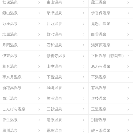
秋保温泉
東山温泉
蔵王温泉
銀山温泉
草津温泉
伊香保温泉
万座温泉
四万温泉
鬼怒川温泉
塩原温泉
野沢温泉
白骨温泉
月岡温泉
石和温泉
湯河原温泉
伊東温泉
修善寺温泉
下田温泉（静岡県）
和倉温泉
山中温泉
あわら温泉
宇奈月温泉
下呂温泉
平湯温泉
新穂高温泉
城崎温泉
有馬温泉
白浜温泉
勝浦温泉
道後温泉
こんぴら温泉
三朝温泉
玉造温泉
皆生温泉
湯原温泉
別府温泉
黒川温泉
霧島温泉
酸ヶ湯温泉