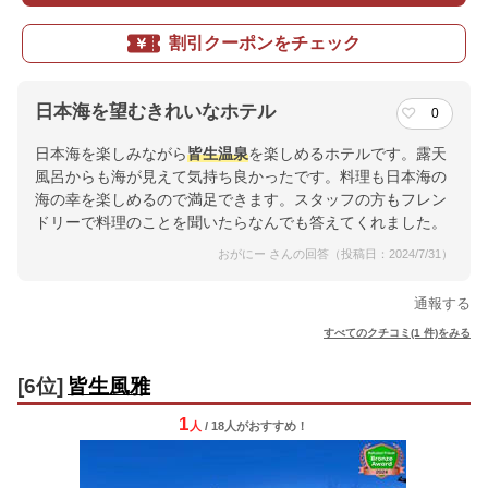
割引クーポンをチェック
日本海を望むきれいなホテル
0
日本海を楽しみながら
皆生温泉
を楽しめるホテルです。露天
風呂からも海が見えて気持ち良かったです。料理も日本海の
海の幸を楽しめるので満足できます。スタッフの方もフレン
ドリーで料理のことを聞いたらなんでも答えてくれました。
おがにー さんの回答（投稿日：2024/7/31）
通報する
すべてのクチコミ(1 件)をみる
[6位]
皆生風雅
1
人
/ 18人
が
おすすめ！