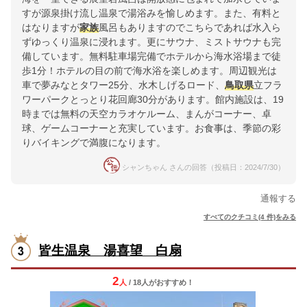
すが源泉掛け流し温泉で湯浴みを愉しめます。また、有料と
はなりますが
家族
風呂もありますのでこちらであれば水入ら
ずゆっくり温泉に浸れます。更にサウナ、ミストサウナも完
備しています。無料駐車場完備でホテルから海水浴場まで徒
歩1分！ホテルの目の前で海水浴を楽しめます。周辺観光は
車で夢みなとタワー25分、水木しげるロード、
鳥取県
立フラ
ワーパークとっとり花回廊30分があります。館内施設は、19
時までは無料の天空カラオケルーム、まんがコーナー、卓
球、ゲームコーナーと充実しています。お食事は、季節の彩
りバイキングで満腹になります。
シャンちゃん さんの回答（投稿日：2024/7/30）
通報する
すべてのクチコミ(4 件)をみる
皆生温泉 湯喜望 白扇
2
人
/ 18人
が
おすすめ！