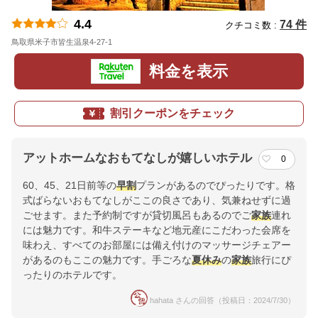
4.4
74 件
クチコミ数 :
鳥取県米子市皆生温泉4-27-1
地図
料金を表示
割引クーポンをチェック
アットホームなおもてなしが嬉しいホテル
0
60、45、21日前等の
早割
プランがあるのでぴったりです。格
式ばらないおもてなしがここの良さであり、気兼ねせずに過
ごせます。また予約制ですが貸切風呂もあるのでご
家族
連れ
には魅力です。和牛ステーキなど地元産にこだわった会席を
味わえ、すべてのお部屋には備え付けのマッサージチェアー
があるのもここの魅力です。手ごろな
夏休み
の
家族
旅行にぴ
ったりのホテルです。
hahata さんの回答（投稿日：2024/7/30）