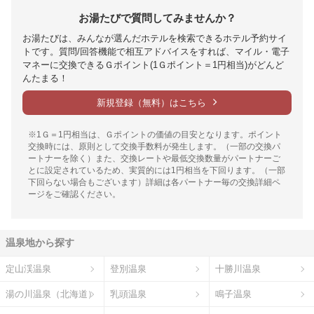
お湯たびで質問してみませんか？
お湯たびは、みんなが選んだホテルを検索できるホテル予約サイ
トです。質問/回答機能で相互アドバイスをすれば、マイル・電子
マネーに交換できるＧポイント(1Ｇポイント＝1円相当)がどんど
んたまる！
新規登録（無料）はこちら
※1Ｇ＝1円相当は、Ｇポイントの価値の目安となります。ポイント
交換時には、原則として交換手数料が発生します。（一部の交換パ
ートナーを除く）また、交換レートや最低交換数量がパートナーご
とに設定されているため、実質的には1円相当を下回ります。（一部
下回らない場合もございます）詳細は各パートナー毎の交換詳細ペ
ージをご確認ください。
温泉地から探す
定山渓温泉
登別温泉
十勝川温泉
湯の川温泉（北海道）
乳頭温泉
鳴子温泉