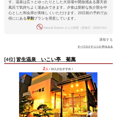
す。温泉は広々とゆったりとした大浴場や開放感ある露天岩
風呂で気持ちよく湯あみできます。夕食は新鮮な魚介類を中
心とした和会席が美味しくいただけます。20日前の予約でお
得ににある
早割
プランを用意しています。
Natural Science さんの回答（投稿日：2025/7/14）
通報する
すべてのクチコミ(2 件)をみる
[4位]
皆生温泉 いこい亭 菊萬
2
人
/ 18人
が
おすすめ！