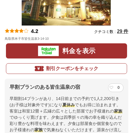
4.2
29 件
クチコミ数 :
鳥取県米子市皆生温泉3-14-10
地図
料金を表示
割引クーポンをチェック
早割プランのある皆生温泉の宿
0
早期割14プランがあり、14日前までの予約で1人2,200引き
(お子様は対象外です)になり
夏休み
でもお得に泊まれます。
客室は和室12畳＋広縁の広々とした部屋でお子様連れの
家族
でゆっくり寛げます。夕食は四季折々の海の幸を織り込んだ
彩り豊かな料理を味わえます。夕食は部屋食か個室食なので
お子様連れの
家族
で気兼ねなくいただけます。源泉かけ流し