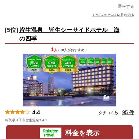
通報する
すべてのクチコミ(2 件)をみる
[5位]
皆生温泉 皆生シーサイドホテル 海
の四季
1
人
/ 18人
が
おすすめ！
4.4
95 件
クチコミ数 :
鳥取県米子市皆生温泉3-4-3
地図
料金を表示