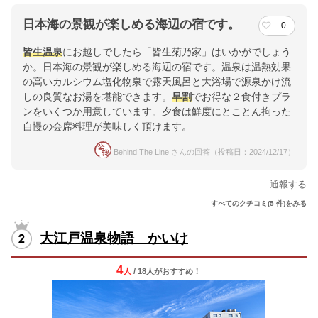
日本海の景観が楽しめる海辺の宿です。
0
皆生温泉
にお越しでしたら「皆生菊乃家」はいかがでしょう
か。日本海の景観が楽しめる海辺の宿です。温泉は温熱効果
の高いカルシウム塩化物泉で露天風呂と大浴場で源泉かけ流
しの良質なお湯を堪能できます。
早割
でお得な２食付きプラ
ンをいくつか用意しています。夕食は鮮度にとことん拘った
自慢の会席料理が美味しく頂けます。
Behind The Line さんの回答（投稿日：2024/12/17）
通報する
すべてのクチコミ(5 件)をみる
大江戸温泉物語 かいけ
4
人
/ 18人
が
おすすめ！