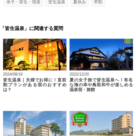
米子・皆生・境港
皆生温泉
夏休み
早割
「皆生温泉」に関連する質問
2024/08/19
2022/12/20
皆生温泉｜夫婦でお得に！直前
夏の女子旅で皆生温泉へ！有名
割プランがある宿のおすすめ
な海の幸や鳥取和牛が楽しめる
は？
温泉宿・旅館