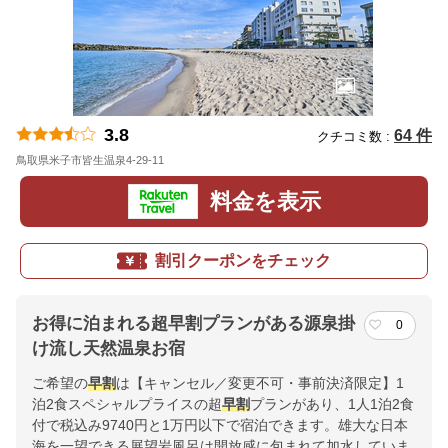
3.8
64 件
クチコミ数 :
鳥取県米子市皆生温泉4-29-11
地図
料金を表示
割引クーポンをチェック
お得に泊まれる超早割プランがある源泉掛
0
け流し天然温泉お宿
ご希望の
早割
は【キャンセル／変更不可・事前決済限定】1
泊2食スペシャルプライスの超
早割
プランがあり、1人1泊2食
付で税込み9740円と1万円以下で宿泊できます。雄大な日本
海を一望できる展望岩風呂は開放感に包まれて加水していま