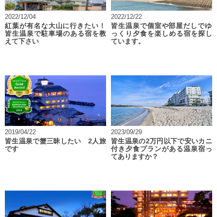
2022/12/04
2022/12/22
紅葉が有名な大山に行きたい！
皆生温泉で個室や部屋だしでゆ
皆生温泉で駐車場のある宿を教
っくり夕食を楽しめる宿を探し
えて下さい
ています。
2019/04/22
2023/09/29
皆生温泉で蟹三昧したい 2人旅
皆生温泉の2万円以下で安いカニ
です
付き夕食プランがある温泉宿っ
てありますか？