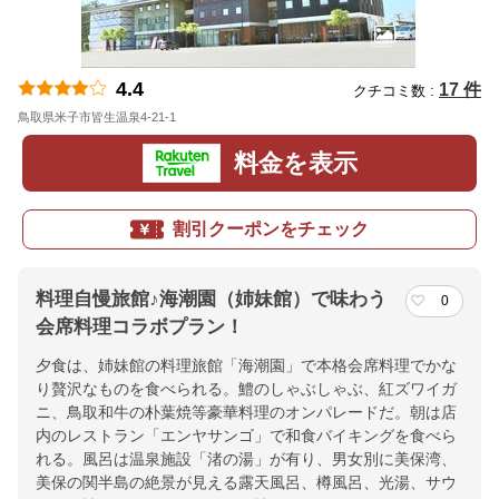
4.4
17 件
クチコミ数 :
鳥取県米子市皆生温泉4-21-1
地図
料金を表示
割引クーポンをチェック
料理自慢旅館♪海潮園（姉妹館）で味わう
0
会席料理コラボプラン！
夕食は、姉妹館の料理旅館「海潮園」で本格会席料理でかな
り贅沢なものを食べられる。鱧のしゃぶしゃぶ、紅ズワイガ
ニ、鳥取和牛の朴葉焼等豪華料理のオンパレードだ。朝は店
内のレストラン「エンヤサンゴ」で和食バイキングを食べら
れる。風呂は温泉施設「渚の湯」が有り、男女別に美保湾、
美保の関半島の絶景が見える露天風呂、樽風呂、光湯、サウ