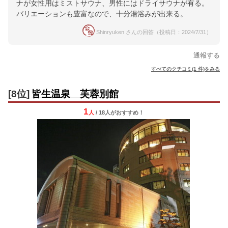
ナが女性用はミストサウナ、男性にはドライサウナが有る。
バリエーションも豊富なので、十分湯浴みが出来る。
Shinryuken さんの回答（投稿日：2024/7/31）
通報する
すべてのクチコミ(1 件)をみる
[8位]
皆生温泉 芙蓉別館
1
人
/ 18人
が
おすすめ！