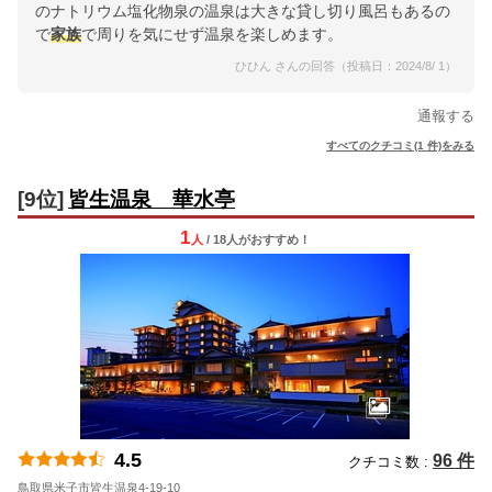
のナトリウム塩化物泉の温泉は大きな貸し切り風呂もあるの
で
家族
で周りを気にせず温泉を楽しめます。
ひひん さんの回答（投稿日：2024/8/ 1）
通報する
すべてのクチコミ(1 件)をみる
[9位]
皆生温泉 華水亭
1
人
/ 18人
が
おすすめ！
4.5
96 件
クチコミ数 :
鳥取県米子市皆生温泉4-19-10
地図