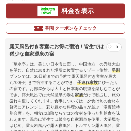
料金を表示
割引クーポンをチェック
露天風呂付き客室にお得に宿泊！皆生では
0
稀少な自家源泉の宿
「華水亭」は、美しい日本海に面し、中国地方一の秀峰大山
を望む、自然に恵まれた場所に位置するリゾート旅館。
早割
プランでは、30日前までの予約で露天風呂付き客室が最大
7,700円引きで宿泊することができ、
子連れ
家族
にぴったり
の宿です。お部屋からは大山と日本海の眺望を楽しむことが
でき、露天風呂では天然温泉の湯を
家族
だけで独占し、旅の
疲れを癒してくれます。食事については、夕食は旬の食材を
贅沢にアレンジし、彩り豊かな料理の品々が並ぶ「湯賓館特
別会席」を、朝食は山陰ならではの食材を使った和朝食を味
わえます。温泉は皆生では希少な自家源泉を使用。大浴場を
はじめ、露天岩風呂や露天寝風呂、トルマリン露天風呂、露