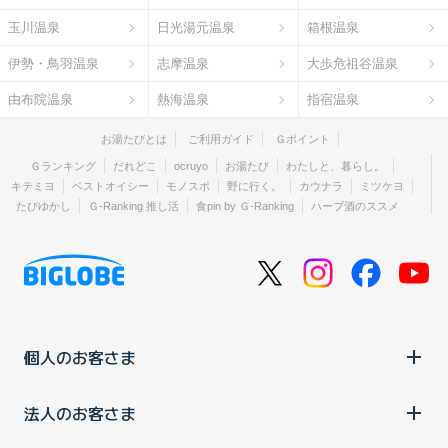
玉川温泉
日光湯元温泉
箱根温泉
伊勢・鳥羽温泉
志摩温泉
大歩危祖谷温泉
由布院温泉
熱海温泉
指宿温泉
お湯たびとは
ご利用ガイド
Ｇポイント
Ｇランキング
だれどこ
ocruyo
お湯たび
わたしと、暮らし。
キテミヨ
ベストオイシー
モノスポ
野に行く。
カウナラ
ミツケヨ
たびゆかし
Ｇ-Ranking 推し活
食pin by Ｇ-Ranking
ハーブ酒のススメ
個人のお客さま
法人のお客さま