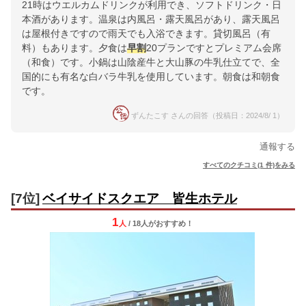
21時はウエルカムドリンクが利用でき、ソフトドリンク・日
本酒があります。温泉は内風呂・露天風呂があり、露天風呂
は屋根付きですので雨天でも入浴できます。貸切風呂（有
料）もあります。夕食は
早割
20プランですとプレミアム会席
（和食）です。小鍋は山陰産牛と大山豚の牛乳仕立てで、全
国的にも有名な白バラ牛乳を使用しています。朝食は和朝食
です。
ずんたこす さんの回答（投稿日：2024/8/ 1）
通報する
すべてのクチコミ(1 件)をみる
[7位]
ベイサイドスクエア 皆生ホテル
1
人
/ 18人
が
おすすめ！