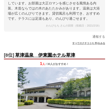
しています。お部屋は大正ロマンを感じさせる風情ある内
装。木造ならではの木のあたたかみがあります。温泉は大浴
場が広くのんびりできます。貸切風呂も利用でき、おすすめ
です。テラスには足湯もあり、のんびり過ごせます。
わらびもち さんの回答（投稿日：2021/2/16）
通報する
すべてのクチコミ(1 件)をみる
[8位]
草津温泉 伊東園ホテル草津
1
人
/ 30人
が
おすすめ！