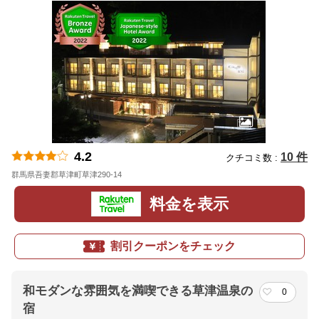
4.2
10 件
クチコミ数 :
群馬県吾妻郡草津町草津290-14
地図
料金を表示
割引クーポンをチェック
和モダンな雰囲気を満喫できる草津温泉の
0
宿