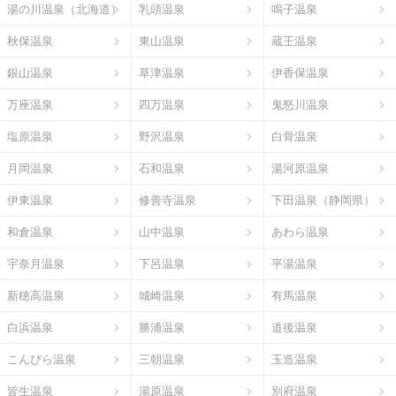
湯の川温泉（北海道）
乳頭温泉
鳴子温泉
秋保温泉
東山温泉
蔵王温泉
銀山温泉
草津温泉
伊香保温泉
万座温泉
四万温泉
鬼怒川温泉
塩原温泉
野沢温泉
白骨温泉
月岡温泉
石和温泉
湯河原温泉
伊東温泉
修善寺温泉
下田温泉（静岡県）
和倉温泉
山中温泉
あわら温泉
宇奈月温泉
下呂温泉
平湯温泉
新穂高温泉
城崎温泉
有馬温泉
白浜温泉
勝浦温泉
道後温泉
こんぴら温泉
三朝温泉
玉造温泉
皆生温泉
湯原温泉
別府温泉