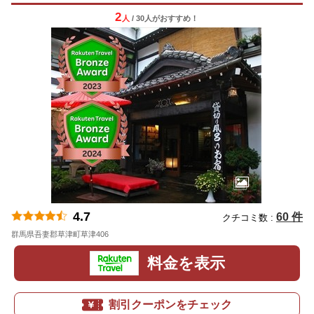
2
人
/ 30人
が
おすすめ！
4.7
60 件
クチコミ数 :
群馬県吾妻郡草津町草津406
地図
料金を表示
割引クーポンをチェック