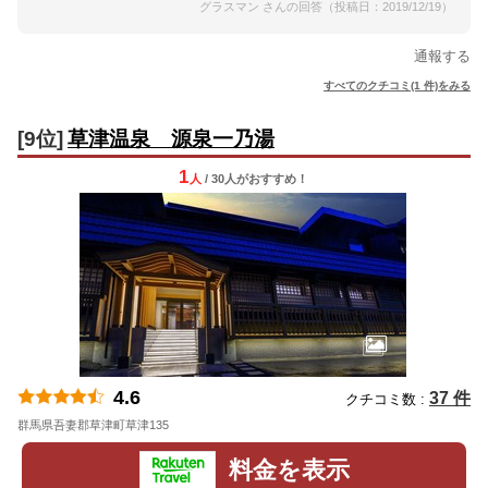
グラスマン さんの回答（投稿日：2019/12/19）
通報する
すべてのクチコミ(1 件)をみる
[9位]
草津温泉 源泉一乃湯
1
人
/ 30人
が
おすすめ！
4.6
37 件
クチコミ数 :
群馬県吾妻郡草津町草津135
地図
料金を表示