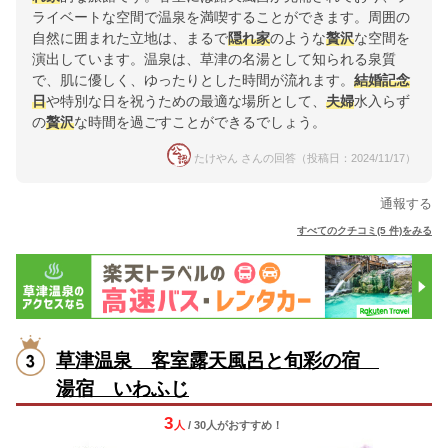
ライベートな空間で温泉を満喫することができます。周囲の
自然に囲まれた立地は、まるで
隠れ家
のような
贅沢
な空間を
演出しています。温泉は、草津の名湯として知られる泉質
で、肌に優しく、ゆったりとした時間が流れます。
結婚記念
日
や特別な日を祝うための最適な場所として、
夫婦
水入らず
の
贅沢
な時間を過ごすことができるでしょう。
たけやん さんの回答（投稿日：2024/11/17）
通報する
すべてのクチコミ(5 件)をみる
草津温泉 客室露天風呂と旬彩の宿
湯宿 いわふじ
3
人
/ 30人
が
おすすめ！