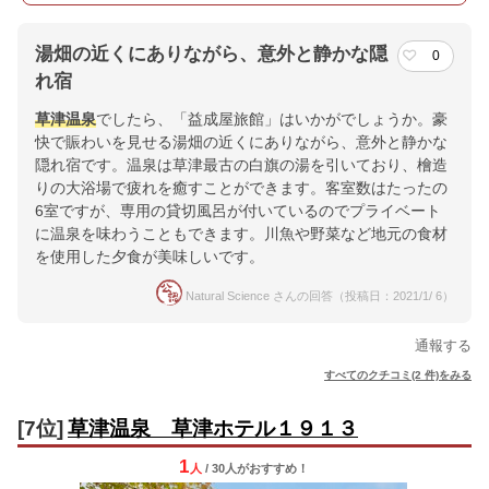
湯畑の近くにありながら、意外と静かな隠
0
れ宿
草津温泉
でしたら、「益成屋旅館」はいかがでしょうか。豪
快で賑わいを見せる湯畑の近くにありながら、意外と静かな
隠れ宿です。温泉は草津最古の白旗の湯を引いており、檜造
りの大浴場で疲れを癒すことができます。客室数はたったの
6室ですが、専用の貸切風呂が付いているのでプライベート
に温泉を味わうこともできます。川魚や野菜など地元の食材
を使用した夕食が美味しいです。
Natural Science さんの回答（投稿日：2021/1/ 6）
通報する
すべてのクチコミ(2 件)をみる
[7位]
草津温泉 草津ホテル１９１３
1
人
/ 30人
が
おすすめ！