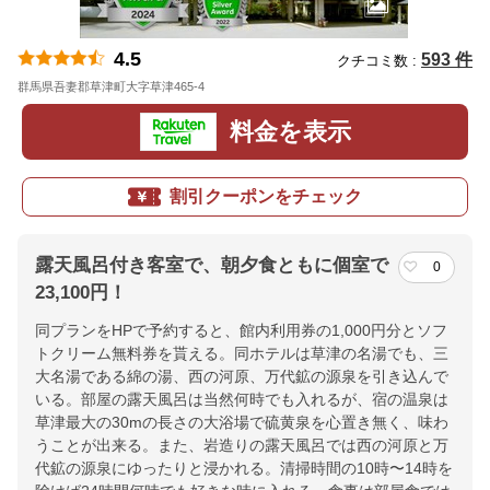
4.5
593 件
クチコミ数 :
群馬県吾妻郡草津町大字草津465-4
地図
料金を表示
割引クーポンをチェック
露天風呂付き客室で、朝夕食ともに個室で
0
23,100円！
同プランをHPで予約すると、館内利用券の1,000円分とソフ
トクリーム無料券を貰える。同ホテルは草津の名湯でも、三
大名湯である綿の湯、西の河原、万代鉱の源泉を引き込んで
いる。部屋の露天風呂は当然何時でも入れるが、宿の温泉は
草津最大の30mの長さの大浴場で硫黄泉を心置き無く、味わ
うことが出来る。また、岩造りの露天風呂では西の河原と万
代鉱の源泉にゆったりと浸かれる。清掃時間の10時〜14時を