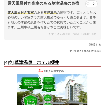
露天風呂付き客室のある草津温泉の良宿
0
露天風呂付き客室
のある
草津温泉
の良宿です。広々としたお
心地のいい客室プラス露天風呂でゆっくり過ごせます。食事
も地元の季節の恵みを作りたての状態でいただくことが出来
ます。上州牛や上州もち豚が本当に美味しいです。
たすく さんの回答（投稿日：2020/10/ 3）
通報する
すべてのクチコミ(3 件)をみる
[4位]
草津温泉 ホテル櫻井
2
人
/ 30人
が
おすすめ！