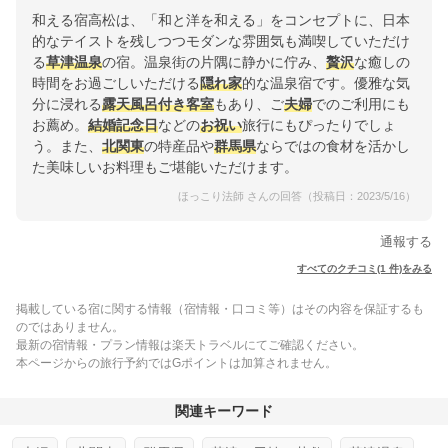
和える宿高松は、「和と洋を和える」をコンセプトに、日本
的なテイストを残しつつモダンな雰囲気も満喫していただけ
る
草津温泉
の宿。温泉街の片隅に静かに佇み、
贅沢
な癒しの
時間をお過ごしいただける
隠れ家
的な温泉宿です。優雅な気
分に浸れる
露天風呂付き客室
もあり、ご
夫婦
でのご利用にも
お薦め。
結婚記念日
などの
お祝い
旅行にもぴったりでしょ
う。また、
北関東
の特産品や
群馬県
ならではの食材を活かし
た美味しいお料理もご堪能いただけます。
ほっこり法師 さんの回答（投稿日：2023/5/16）
通報する
すべてのクチコミ(1 件)をみる
掲載している宿に関する情報（宿情報・口コミ等）はその内容を保証するも
のではありません。
最新の宿情報・プラン情報は楽天トラベルにてご確認ください。
本ページからの旅行予約ではGポイントは加算されません。
関連キーワード