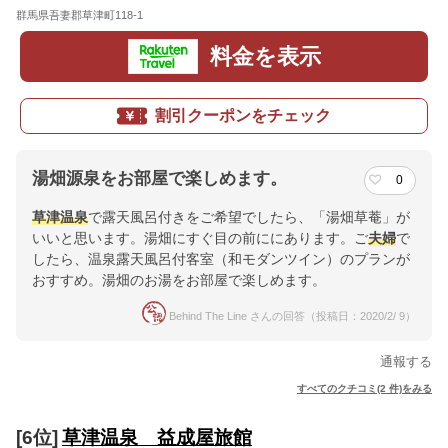
群馬県吾妻郡草津町118-1
地図
料金を表示
割引クーポンをチェック
湯畑源泉をお部屋で楽しめます。
0
草津温泉
で露天風呂付きをご希望でしたら、「湯畑草菴」が
いいと思います。湯畑にすぐ目の前ににあります。ご
夫婦
で
したら、温泉露天風呂付客室（和モダンツイン）のプランが
おすすめ。湯畑のお湯をお部屋で楽しめます。
Behind The Line さんの回答（投稿日：2020/2/ 9）
通報する
すべてのクチコミ(2 件)をみる
[6位]
草津温泉 益成屋旅館