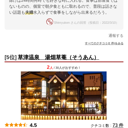
除けば24時間何時でも好きな時に入れる。食事は部屋食では
ないものの、個室で朝夕食ともに取れるので、普段は話さな
い話題も
夫婦
水入らずで食事をしながら出来るだろう。
Shinryuken さんの回答（投稿日：2022/3/10）
通報する
すべてのクチコミ(2 件)をみる
[5位]
草津温泉 湯畑草菴（そうあん）
2
人
/ 30人
が
おすすめ！
4.5
73 件
クチコミ数 :