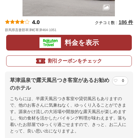
4.0
186 件
クチコミ数 :
群馬県吾妻郡草津町草津464-1051
地図
料金を表示
割引クーポンをチェック
草津温泉で露天風呂つき客室があるお勧め
0
のホテル
こちらには、半露天風呂つき客室や貸切風呂もありますの
で、他のお客さんに気兼ねなく、ゆっくり入ることができま
す。源泉かけ流しの大浴場や開放的な露天風呂が楽しめます
し、旬の食材を活かしたバイキング料理が味わえます。落ち
着いたお部屋でゆっくり過ごせますので、きっと、お二人に
とって、良い思い出になりますよ。