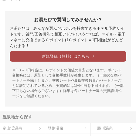
お湯たびで質問してみませんか？
お湯たびは、みんなが選んだホテルを検索できるホテル予約サイ
トです。質問/回答機能で相互アドバイスをすれば、マイル・電子
マネーに交換できるＧポイント(1Ｇポイント＝1円相当)がどんど
んたまる！
新規登録（無料）はこちら
※1Ｇ＝1円相当は、Ｇポイントの価値の目安となります。ポイント
交換時には、原則として交換手数料が発生します。（一部の交換パ
ートナーを除く）また、交換レートや最低交換数量がパートナーご
とに設定されているため、実質的には1円相当を下回ります。（一部
下回らない場合もございます）詳細は各パートナー毎の交換詳細ペ
ージをご確認ください。
温泉地から探す
定山渓温泉
登別温泉
十勝川温泉