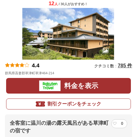
12
人
/ 30人
が
おすすめ！
4.4
785 件
クチコミ数 :
群馬県吾妻郡草津町草津464-214
地図
料金を表示
割引クーポンをチェック
全客室に温川の湯の露天風呂がある草津町
0
の宿です