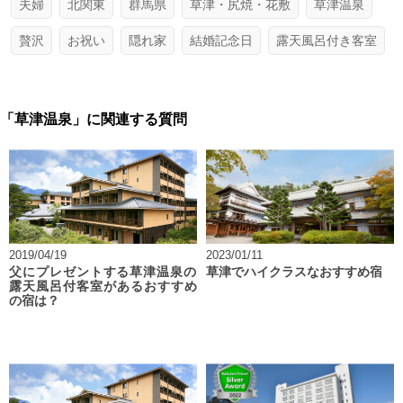
夫婦
北関東
群馬県
草津・尻焼・花敷
草津温泉
贅沢
お祝い
隠れ家
結婚記念日
露天風呂付き客室
「草津温泉」に関連する質問
2019/04/19
2023/01/11
父にプレゼントする草津温泉の
草津でハイクラスなおすすめ宿
露天風呂付客室があるおすすめ
の宿は？