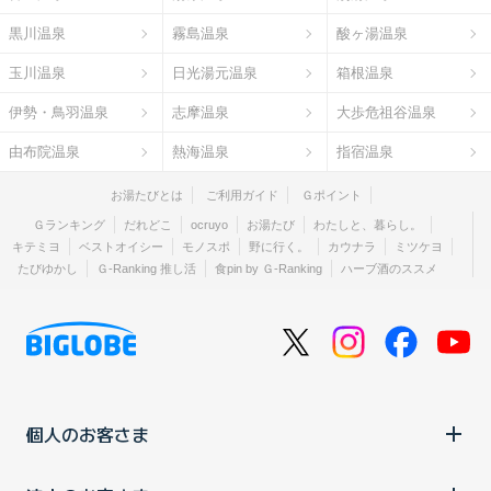
黒川温泉
霧島温泉
酸ヶ湯温泉
玉川温泉
日光湯元温泉
箱根温泉
伊勢・鳥羽温泉
志摩温泉
大歩危祖谷温泉
由布院温泉
熱海温泉
指宿温泉
お湯たびとは
ご利用ガイド
Ｇポイント
Ｇランキング
だれどこ
ocruyo
お湯たび
わたしと、暮らし。
キテミヨ
ベストオイシー
モノスポ
野に行く。
カウナラ
ミツケヨ
たびゆかし
Ｇ-Ranking 推し活
食pin by Ｇ-Ranking
ハーブ酒のススメ
個人のお客さま