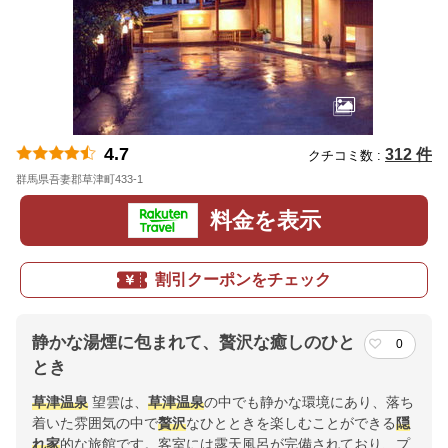
4.7
312 件
クチコミ数 :
群馬県吾妻郡草津町433-1
地図
料金を表示
割引クーポンをチェック
静かな湯煙に包まれて、贅沢な癒しのひと
0
とき
草津温泉
望雲は、
草津温泉
の中でも静かな環境にあり、落ち
着いた雰囲気の中で
贅沢
なひとときを楽しむことができる
隠
れ家
的な旅館です。客室には露天風呂が完備されており、プ