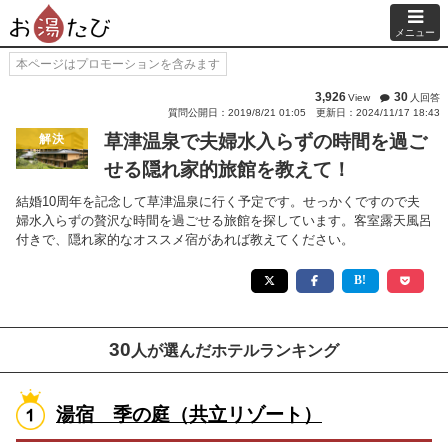
メニュー
本ページはプロモーションを含みます
3,926
30
View
人回答
質問公開日：2019/8/21 01:05
更新日：2024/11/17 18:43
草津温泉で夫婦水入らずの時間を過ご
解決
せる隠れ家的旅館を教えて！
結婚10周年を記念して草津温泉に行く予定です。せっかくですので夫
婦水入らずの贅沢な時間を過ごせる旅館を探しています。客室露天風呂
付きで、隠れ家的なオススメ宿があれば教えてください。
30
人が選んだホテルランキング
湯宿 季の庭（共立リゾート）