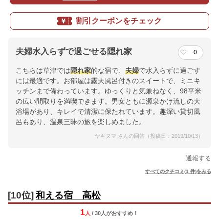
割引クーポンをチェック
夫婦水入らずで過ごせる隠れ家
0
こちらは草津では
隠れ家
的な宿で、
夫婦
で水入らずに過ごす
には最適です。お部屋は露天風呂付きのスイートで、ミニキ
ッチンまで備わっています。ゆっくりと気兼ねなく、98平米
の広い間取りを満喫できます。男女ともに源泉かけ流しの大
浴場があり、キレイで清潔に保たれています。趣深い貸切風
呂もあり、温泉三昧の旅を楽しめました。
ヤギヌマ さんの回答（投稿日：2019/10/13）
通報する
すべてのクチコミ(1 件)をみる
[10位]
和える宿 高松
1
人
/ 30人
が
おすすめ！