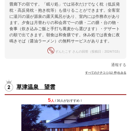
畳廊下の宿です。「眠り処」では浴衣だけでなく枕（低反発
枕・高反発枕・抱き枕等）も借りることができます。全客室
に湯川の湯が源泉の露天風呂があり、室内には作務衣があり
ます。夕食は月替わりの和会席で一の膳・二の膳・台の物・
食事（炊き込みご飯と手打ち蕎麦から選びます）・デザート
の順で出てきます。朝食は和食膳です。休み処では夜食に夜
鳴きそば（醤油ラーメン）の無料サービスがあります。
ずんたこす さんの回答（投稿日：2024/7/15）
通報する
すべてのクチコミ(12 件)をみる
草津温泉 望雲
5
人
/ 30人
が
おすすめ！