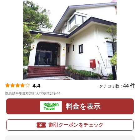
4.4
44 件
クチコミ数 :
群馬県吾妻郡草津町大字草津249-44
地図
料金を表示
割引クーポンをチェック