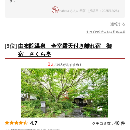
す。
hahata さんの回答（投稿日：2025/12/26）
通報する
すべてのクチコミ(1 件)をみる
[5位]
由布院温泉 全室露天付き離れ宿 御
宿 さくら亭
1
人
/ 14人
が
おすすめ！
4.7
40 件
クチコミ数 :