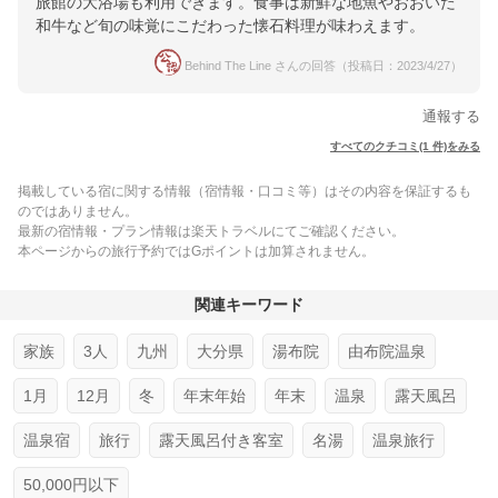
旅館の大浴場も利用できます。食事は新鮮な地魚やおおいた
和牛など旬の味覚にこだわった懐石料理が味わえます。
Behind The Line さんの回答（投稿日：2023/4/27）
通報する
すべてのクチコミ(1 件)をみる
掲載している宿に関する情報（宿情報・口コミ等）はその内容を保証するも
のではありません。
最新の宿情報・プラン情報は楽天トラベルにてご確認ください。
本ページからの旅行予約ではGポイントは加算されません。
関連キーワード
家族
3人
九州
大分県
湯布院
由布院温泉
1月
12月
冬
年末年始
年末
温泉
露天風呂
温泉宿
旅行
露天風呂付き客室
名湯
温泉旅行
50,000円以下