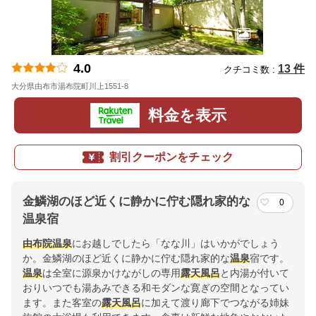
4.0
13 件
クチコミ数 :
大分県由布市湯布院町川上1551-8
地図
料金を表示
割引クーポンをチェック
金鱗湖のほど近くに静かに佇む隠れ家的な
0
温泉宿
由布院温泉
にお越しでしたら「なな川」はいかがでしょう
か。金鱗湖のほど近くに静かに佇む隠れ家的な
温泉
宿です。
温泉
は全室に源泉かけながしの専用
露天風呂
と内湯が付いて
おりいつでも湯あみできる和モダンな寛ぎの空間となってい
ます。また客室の
露天風呂
に加えて渡り廊下でつながる姉妹