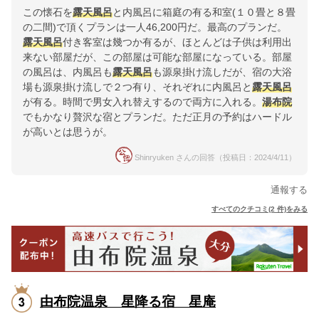
この懐石を
露天風呂
と内風呂に箱庭の有る和室(１０畳と８畳
の二間)で頂くプランは一人46,200円だ。最高のプランだ。
露天風呂
付き客室は幾つか有るが、ほとんどは子供は利用出
来ない部屋だが、この部屋は可能な部屋になっている。部屋
の風呂は、内風呂も
露天風呂
も源泉掛け流しだが、宿の大浴
場も源泉掛け流しで２つ有り、それぞれに内風呂と
露天風呂
が有る。時間で男女入れ替えするので両方に入れる。
湯布院
でもかなり贅沢な宿とプランだ。ただ正月の予約はハードル
が高いとは思うが。
Shinryuken さんの回答（投稿日：2024/4/11）
通報する
すべてのクチコミ(2 件)をみる
由布院温泉 星降る宿 星庵