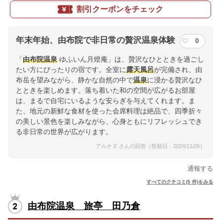
割引クーポンをチェック
年末年始、由布院で非日常の贅沢温泉体験
0
「
由布院温泉
ゆふいん月燈庵」は、贅沢なひとときを過ごし
たい方にぴったりの宿です。全室に
露天風呂
が完備され、由
布岳を望みながら、静かな自然の中で
温泉
に浸かる贅沢なひ
とときを楽しめます。落ち着いた和の空間が広がるお部屋
は、まるで自宅にいるような安らぎを与えてくれます。ま
た、地元の新鮮な食材を使った会席料理は絶品で、四季折々
の美しい景色を楽しみながら、心身ともにリフレッシュでき
る非日常の世界が広がります。
アルナヌ さんの回答（投稿日：2024/11/26）
通報する
すべてのクチコミ(5 件)をみる
由布院温泉 旅亭 田乃倉