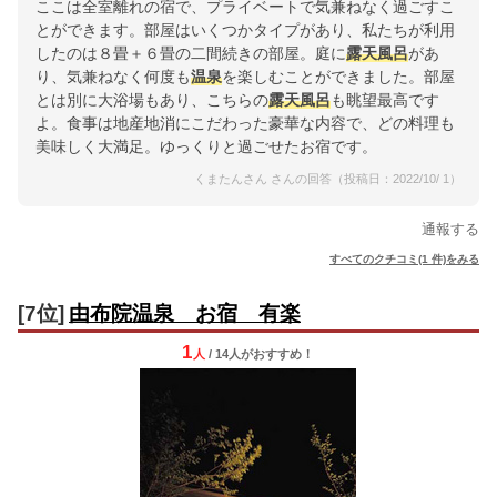
ここは全室離れの宿で、プライベートで気兼ねなく過ごすこ
とができます。部屋はいくつかタイプがあり、私たちが利用
したのは８畳＋６畳の二間続きの部屋。庭に
露天風呂
があ
り、気兼ねなく何度も
温泉
を楽しむことができました。部屋
とは別に大浴場もあり、こちらの
露天風呂
も眺望最高です
よ。食事は地産地消にこだわった豪華な内容で、どの料理も
美味しく大満足。ゆっくりと過ごせたお宿です。
くまたんさん さんの回答（投稿日：2022/10/ 1）
通報する
すべてのクチコミ(1 件)をみる
[7位]
由布院温泉 お宿 有楽
1
人
/ 14人
が
おすすめ！