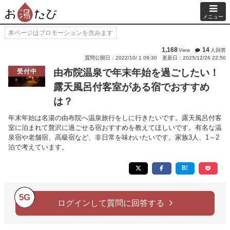
メニュー
本ページはプロモーションを含みます
1,168
14
View
人回答
質問公開日：2022/10/ 1 09:30
更新日：2025/12/26 22:50
由布院温泉で年末年始を過ごしたい！
受付中
露天風呂付客室がある宿でおすすめ
は？
年末年始は名湯の由布院へ温泉旅行をしに行きたいです。露天風呂付客
室に泊まれて贅沢に過ごせる宿おすすめを教えてほしいです。有名な温
泉宿や老舗宿、高級宿など、非日常を味わいたいです。家族3人、1～2
泊で考えています。
5G
ログインして質問に回答する