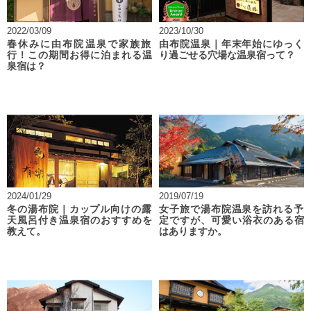
2022/03/09
2023/10/30
春休みに由布院温泉で家族旅
由布院温泉｜年末年始にゆっく
行！この期間お得に泊まれる温
り過ごせる穴場な温泉宿って？
泉宿は？
2024/01/29
2019/07/19
冬の湯布院｜カップル向けの露
女子旅で湯布院温泉を訪れる予
天風呂付き温泉宿のおすすめを
定ですが、可愛い浴衣のある宿
教えて。
はありますか。