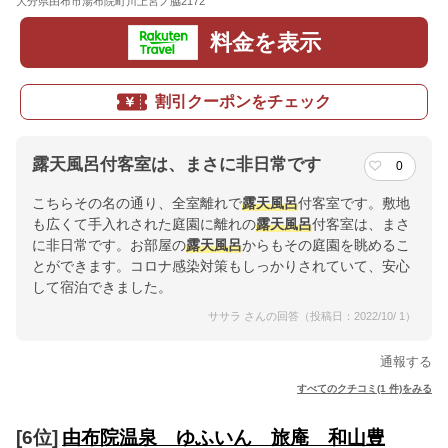
大分県由布市湯布院町川上宮ノ脇2172
地図
料金を表示
割引クーポンをチェック
露天風呂付客室は、まさに非日常です
0
こちらその名の通り、全室離れで
露天風呂
付客室です。敷地
も広くて手入れされた庭園に離れの
露天風呂
付客室は、まさ
に非日常です。お部屋の
露天風呂
からもその庭園を眺めるこ
とができます。コロナ感染対策もしっかりされていて、安心
して宿泊できました。
ササラ さんの回答（投稿日：2022/10/ 1）
通報する
すべてのクチコミ(1 件)をみる
[6位]
由布院温泉 ゆふいん 旅庵 和山豊