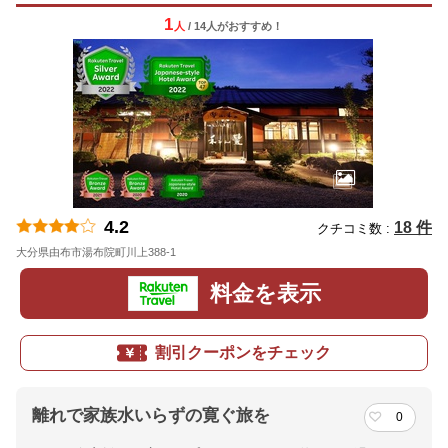
1
人
/ 14人
が
おすすめ！
4.2
18 件
クチコミ数 :
大分県由布市湯布院町川上388-1
地図
料金を表示
割引クーポンをチェック
離れで家族水いらずの寛ぐ旅を
0