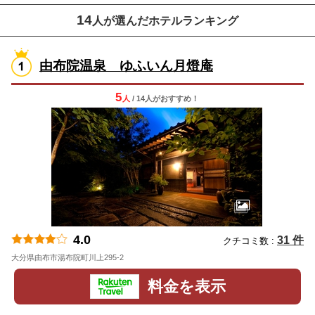
14
人が選んだホテルランキング
由布院温泉 ゆふいん月燈庵
5
人
/ 14人
が
おすすめ！
4.0
31 件
クチコミ数 :
大分県由布市湯布院町川上295-2
地図
料金を表示