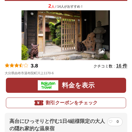
2
人
/ 14人
が
おすすめ！
3.8
16 件
クチコミ数 :
大分県由布市湯布院町川上1170-6
地図
料金を表示
割引クーポンをチェック
高台にひっそりと佇む1日4組様限定の大人
0
の隠れ家的な温泉宿