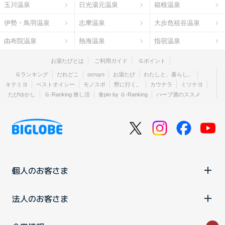
玉川温泉
日光湯元温泉
箱根温泉
伊勢・鳥羽温泉
志摩温泉
大歩危祖谷温泉
由布院温泉
熱海温泉
指宿温泉
お湯たびとは
ご利用ガイド
Ｇポイント
Ｇランキング
だれどこ
ocruyo
お湯たび
わたしと、暮らし。
キテミヨ
ベストオイシー
モノスポ
野に行く。
カウナラ
ミツケヨ
たびゆかし
Ｇ-Ranking 推し活
食pin by Ｇ-Ranking
ハーブ酒のススメ
個人のお客さま
法人のお客さま