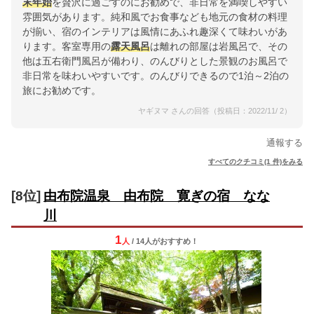
末年始
を贅沢に過ごすのにお勧めで、非日常を満喫しやすい
雰囲気があります。純和風でお食事なども地元の食材の料理
が揃い、宿のインテリアは風情にあふれ趣深くて味わいがあ
ります。客室専用の
露天風呂
は離れの部屋は岩風呂で、その
他は五右衛門風呂が備わり、のんびりとした景観のお風呂で
非日常を味わいやすいです。のんびりできるので1泊～2泊の
旅にお勧めです。
ヤギヌマ さんの回答（投稿日：2022/11/ 2）
通報する
すべてのクチコミ(1 件)をみる
[8位]
由布院温泉 由布院 寛ぎの宿 なな
川
1
人
/ 14人
が
おすすめ！