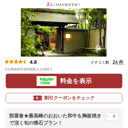
2
人
/ 14人
が
おすすめ！
4.8
24 件
クチコミ数 :
大分県由布市湯布院町川上1556-2
地図
料金を表示
割引クーポンをチェック
部屋食★最高峰のおおいた和牛を胸板焼き
0
で頂く旬の懐石プラン！