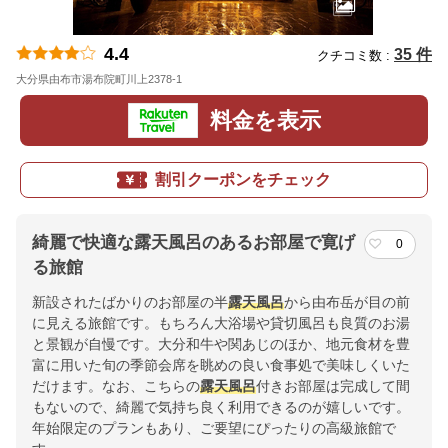
4.4
35 件
クチコミ数 :
大分県由布市湯布院町川上2378-1
地図
料金を表示
割引クーポンをチェック
綺麗で快適な露天風呂のあるお部屋で寛げ
0
る旅館
新設されたばかりのお部屋の半
露天風呂
から由布岳が目の前
に見える旅館です。もちろん大浴場や貸切風呂も良質のお湯
と景観が自慢です。大分和牛や関あじのほか、地元食材を豊
富に用いた旬の季節会席を眺めの良い食事処で美味しくいた
だけます。なお、こちらの
露天風呂
付きお部屋は完成して間
もないので、綺麗で気持ち良く利用できるのが嬉しいです。
年始限定のプランもあり、ご要望にぴったりの高級旅館で