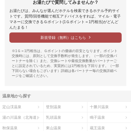
お湯たびで質問してみませんか？
お湯たびは、みんなが選んだホテルを検索できるホテル予約サイ
トです。質問/回答機能で相互アドバイスをすれば、マイル・電子
マネーに交換できるＧポイント(1Ｇポイント＝1円相当)がどんど
んたまる！
新規登録（無料）はこちら
※1Ｇ＝1円相当は、Ｇポイントの価値の目安となります。ポイント
交換時には、原則として交換手数料が発生します。（一部の交換パ
ートナーを除く）また、交換レートや最低交換数量がパートナーご
とに設定されているため、実質的には1円相当を下回ります。（一部
下回らない場合もございます）詳細は各パートナー毎の交換詳細ペ
ージをご確認ください。
温泉地から探す
定山渓温泉
登別温泉
十勝川温泉
湯の川温泉（北海道）
乳頭温泉
鳴子温泉
秋保温泉
東山温泉
蔵王温泉