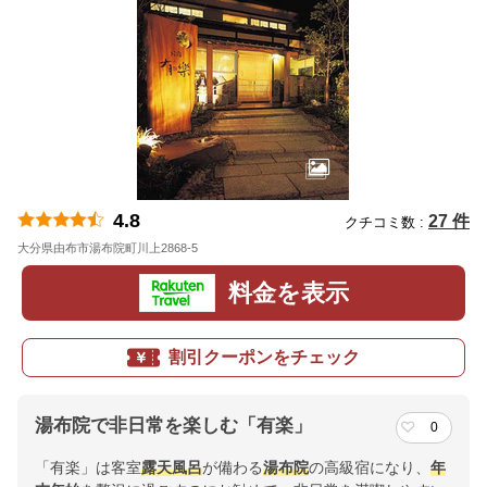
4.8
27 件
クチコミ数 :
大分県由布市湯布院町川上2868-5
地図
料金を表示
割引クーポンをチェック
湯布院で非日常を楽しむ「有楽」
0
「有楽」は客室
露天風呂
が備わる
湯布院
の高級宿になり、
年