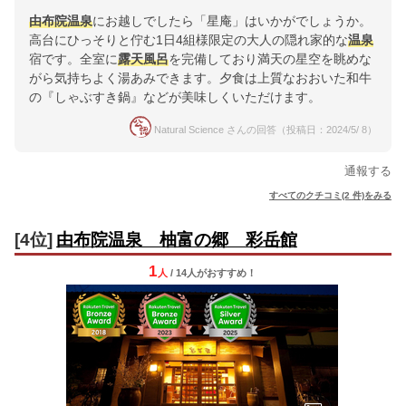
由布院温泉
にお越しでしたら「星庵」はいかがでしょうか。
高台にひっそりと佇む1日4組様限定の大人の隠れ家的な
温泉
宿です。全室に
露天風呂
を完備しており満天の星空を眺めな
がら気持ちよく湯あみできます。夕食は上質なおおいた和牛
の『しゃぶすき鍋』などが美味しくいただけます。
Natural Science さんの回答（投稿日：2024/5/ 8）
通報する
すべてのクチコミ(2 件)をみる
[4位]
由布院温泉 柚富の郷 彩岳館
1
人
/ 14人
が
おすすめ！