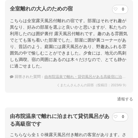
全室離れの大人のための宿
0
こちらは全室露天風呂付離れの宿です。部屋はそれぞれ趣が
異なり、好みの部屋を選ぶと良いかと思いますが、私たちの
利用したのは囲炉裏付 露天風呂付離れです。趣のある雰囲気
でとても落ち着いた部屋でした。部屋に囲炉裏コーナーがあ
り、昔話のよう。庭園には露天風呂があり、野趣あふれる雰
囲気の中で愉しむことができました。夕食には、地元の馬刺
しも満喫。宿の周囲にあるのは木々だけなので、とても静か
に過ごせました。
回答された質問：
由布院温泉で離れ・貸切風呂がある高級宿に泊まりたい
くまたんさんさんの回答（投稿日：2023/6/ 9）
通報する
由布院温泉で離れに泊まれて貸切風呂があ
0
る高級宿です
こちらなら全１０棟露天風呂付き離れの客室があります。さ