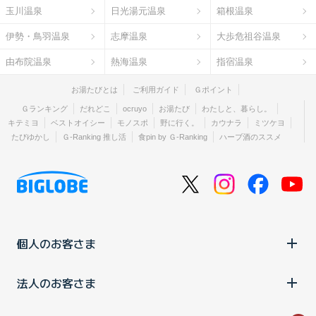
玉川温泉
日光湯元温泉
箱根温泉
伊勢・鳥羽温泉
志摩温泉
大歩危祖谷温泉
由布院温泉
熱海温泉
指宿温泉
お湯たびとは
ご利用ガイド
Ｇポイント
Ｇランキング
だれどこ
ocruyo
お湯たび
わたしと、暮らし。
キテミヨ
ベストオイシー
モノスポ
野に行く。
カウナラ
ミツケヨ
たびゆかし
Ｇ-Ranking 推し活
食pin by Ｇ-Ranking
ハーブ酒のススメ
個人のお客さま
法人のお客さま