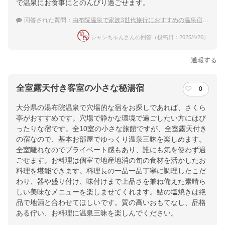
で温泉にお食事にとのんびり過ごせます。
回答された質問：
由布院温泉で家族3世代旅行におすすめの温泉宿を教えて！
シャンちゃんさんの回答（投稿日：2025/4/26）
通報する
全室露天付き客室の小さな秘湯宿
0
大分県の湯布院温泉で穴場的な宿をお探しであれば、さくら
亭がおすすめです。穴場で静かな環境で過ごしたい方にはぴ
ったりな宿です。全10室の小さな旅館ですが、全室露天付き
の宿なので、基本お部屋でゆっくり温泉三昧を楽しめます。
全室離れなのでプライベート感もあり、誰にも気を使わず過
ごせます。お料理は個室で地産地消の旬の食材を活かしたお
料理を堪能できます。料理長の一品一品丁寧に調理したこだ
わり、器や盛り付け、味付けまで上品さを兼ね備えた素晴ら
しい美味なメニューを楽しませてくれます。鮎の塩焼きは絶
品で地酒と合わせてほしいです。質の高いおもてなし、品格
ある佇い、お料理に温泉三昧を楽しんでください。