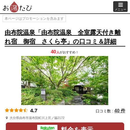
メニュー
本ページはプロモーションを含みます
由布院温泉「由布院温泉 全室露天付き離
れ宿 御宿 さくら亭」の口コミ＆詳細
40
人
が
おすすめ！
4.7
40 件
口コミ数 :
大分県由布市湯布院町川上宮ノ脇2172
料金を表示