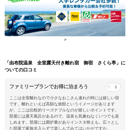
朝食
個室、食事処
夕食
個室、食事処
チェックイン・チェックアウト時間
>
チェックイン
15:00(最終チェックイン：17:00)
チェックアウ
10:00
「由布院温泉 全室露天付き離れ宿 御宿 さくら亭」に
ト
ついての口コミ
交通アクセス
ファミリープランでお得に泊まろう
1
由布院駅より徒歩にて約２０分、お車にて約５分です。
ここは全室離れなので小さなおこさん連れの時には嬉しい宿
です。離れといえば高額な旅館というイメージがあります
提供：楽天トラベル
が、ここは比較的リーズナブルなのが嬉しいポイントです。
楽天トラベルで
部屋には露天風呂があるので、温泉も気兼ねなくいつでも楽
ホテル詳細を詳しく見る
しめます。部屋には囲炉裏がありインスタ映えも。広々とし
た部屋で家族水入らずで楽しんでみてはいかがですか。