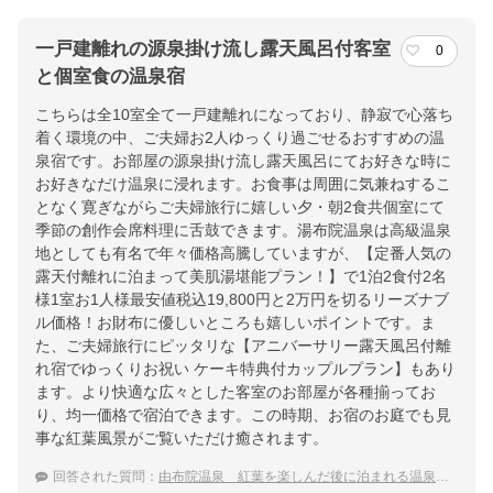
一戸建離れの源泉掛け流し露天風呂付客室
0
と個室食の温泉宿
こちらは全10室全て一戸建離れになっており、静寂で心落ち
着く環境の中、ご夫婦お2人ゆっくり過ごせるおすすめの温
泉宿です。お部屋の源泉掛け流し露天風呂にてお好きな時に
お好きなだけ温泉に浸れます。お食事は周囲に気兼ねするこ
となく寛ぎながらご夫婦旅行に嬉しい夕・朝2食共個室にて
季節の創作会席料理に舌鼓できます。湯布院温泉は高級温泉
地としても有名で年々価格高騰していますが、【定番人気の
露天付離れに泊まって美肌湯堪能プラン！】で1泊2食付2名
様1室お1人様最安値税込19,800円と2万円を切るリーズナブ
ル価格！お財布に優しいところも嬉しいポイントです。ま
た、ご夫婦旅行にピッタリな【アニバーサリー露天風呂付離
れ宿でゆっくりお祝い ケーキ特典付カップルプラン】もあり
ます。より快適な広々とした客室のお部屋が各種揃ってお
り、均一価格で宿泊できます。この時期、お宿のお庭でも見
事な紅葉風景がご覧いただけ癒されます。
回答された質問：
由布院温泉 紅葉を楽しんだ後に泊まれる温泉宿のおすすめは？