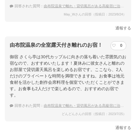
回答された質問：
由布院温泉で離れ・貸切風呂がある高級宿に泊まりたい
May_Wさんの回答（投稿日：2023/8/24）
通報する
由布院温泉の全室露天付き離れのお宿！
0
御宿 さくら亭は30代カップルに向きの落ち着いた雰囲気のお
宿なので、おすすめいたします！夏休みに彼女さんと離れの
お部屋で貸切露天風呂を楽しめるお宿です。ここなら、2人
だけのプライベートな時間を満喫できますね。お食事は地元
食材を活かした創作会席料理を個室でいただくことができま
す。お食事も2人だけで楽しめるので、おすすめのお宿で
す。
回答された質問：
由布院温泉で離れ・貸切風呂がある高級宿に泊まりたい
どんどんさんの回答（投稿日：2023/7/25）
通報する