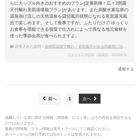
らにカップル向きのおすすめのプラン[定番新棟！広々2間露
天付離れ美肌湯堪能プラン]があります。また炭酸水素塩泉の
源泉掛け流しの天然温泉を貸切風呂状態になれる客室露天風
呂で楽しめます。そして食事ですが、ふたりだけで ゆっくり
お食事を堪能できる個室で仕入れによって異なる地元食材を
使った季節会席が食べられますよ。
回答された質問：
由布院温泉で離れ・貸切風呂がある高級宿に泊まりたい
うまきさんの回答（投稿日：2023/6/ 9）
通報する
前へ
1
次へ
掲載している宿に関する情報（宿情報・口コミ等）はその内容を保証するも
のではありません。
最新の宿情報・プラン情報は楽天トラベルにてご確認ください。
本ページからの旅行予約ではGポイントは加算されません。