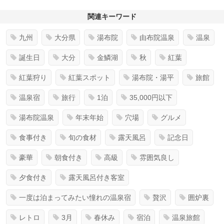
関連キーワード
九州
大分県
湯布院
由布院温泉
温泉
誕生日
大分
金鱗湖
秋
紅葉
紅葉狩り
紅葉スポット
湯布院・湯平
旅館
温泉宿
旅行
1泊
35,000円以下
湯布院温泉
年末年始
穴場
グルメ
食事付き
旬の食材
露天風呂
記念日
豪華
朝食付き
高級
雰囲気良し
夕食付き
露天風呂付き客室
一度は泊まってみたい憧れの温泉宿
贅沢
囲炉裏
レトロ
3月
春休み
宿泊
温泉旅館