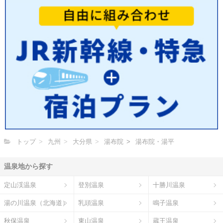
トップ
九州
大分県
湯布院
湯布院・湯平
温泉地から探す
定山渓温泉
登別温泉
十勝川温泉
湯の川温泉（北海道）
乳頭温泉
鳴子温泉
秋保温泉
東山温泉
蔵王温泉