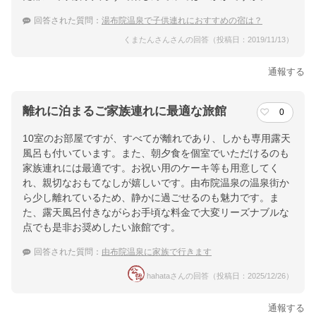
回答された質問：
湯布院温泉で子供連れにおすすめの宿は？
くまたんさんさんの回答（投稿日：2019/11/13）
通報する
離れに泊まるご家族連れに最適な旅館
0
10室のお部屋ですが、すべてが離れであり、しかも専用露天
風呂も付いています。また、朝夕食を個室でいただけるのも
家族連れには最適です。お祝い用のケーキ等も用意してく
れ、親切なおもてなしが嬉しいです。由布院温泉の温泉街か
ら少し離れているため、静かに過ごせるのも魅力です。ま
た、露天風呂付きながらお手頃な料金で大変リーズナブルな
点でも是非お奨めしたい旅館です。
回答された質問：
由布院温泉に家族で行きます
hahataさんの回答（投稿日：2025/12/26）
通報する