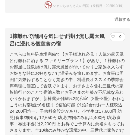
シャンちゃんさんの回答（投稿日：2025/10/19）
通報する
1棟離れで周囲を気にせず掛け流し露天風
0
呂に浸れる個室食の宿
こちらは無料駐車場完備で【お子様連れ必見！人気の露天風
呂付離れに泊まる ファミリープラン！】があり、１棟離れの
お部屋に源泉掛け流し露天風呂が付いておりご家族水入らず
お好きな時にお好きなだけ湯浴みを愉しめます。お食事は周
囲に気兼ねすることなく寛ぎの中、料理長オススメの季節会
席料理に個室にて舌鼓できます。お子さまを含む三世代の家
族旅行とのことで宿泊人数とお子さまの年齢が不記載な為わ
かりかねますが、新棟露天付離れ2間和室（8畳+8畳）われも
こうのお部屋は6名様まで宿泊可能で1泊2食付お一人様税込
24,200円均一、子供料金設定があり、小学生は17,600円 幼
児(食事/布団)は12,650円 幼児(布団のみ)は4,400円 幼児(食
事・布団不要)は2,200円 とお得でご予算内に余裕をもってお
さまります。全10棟のみ静かな環境の中、三世代ご家族だけ