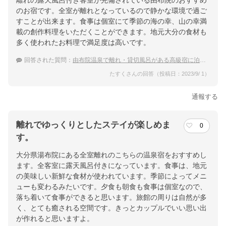
離れの露天風呂付き客室が完備されている由布院のおすすめ
のお宿です。全室が離れとなっているので静かな環境で過ご
すことが出来ます。食事は個室にて季節の海の幸、山の幸満
載の創作料理をいただくことができます。地元大分の食材も
多く使われたお料理で満足度は高いです。
回答された質問：
由布院温泉で離れ・貸切風呂がある高級宿に泊まりたい
たすくさんの回答（投稿日：2023/9/ 1）
通報する
離れでゆっくりとしたステイが楽しめま
0
す。
大分県湯布院にある全室離れのこちらの温泉宿をおすすめし
ます。全客室に露天風呂付きになっています。食事は、地元
の美味しい新鮮な食材が使われています。季節によってメニ
ューも変わるみたいです。夕食も朝食も食事は個室なので、
落ち着いて食事ができると思います。旅館の周りは自然が多
く、とても癒される空間です。きっとカップルでいい思い出
が作れると思いますよ。