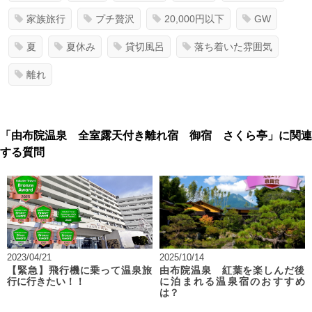
家族旅行
プチ贅沢
20,000円以下
GW
夏
夏休み
貸切風呂
落ち着いた雰囲気
離れ
「由布院温泉 全室露天付き離れ宿 御宿 さくら亭」に関連
する質問
2023/04/21
2025/10/14
【緊急】飛行機に乗って温泉旅
由布院温泉 紅葉を楽しんだ後
行に行きたい！！
に泊まれる温泉宿のおすすめ
は？