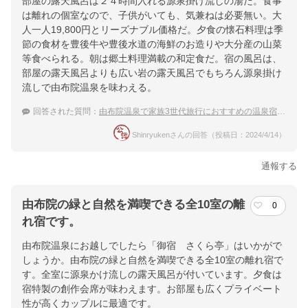
部屋の露天風呂は２４時間入れる源泉掛け流しの湯だ。食事
は離れの個室なので、子供がいても、気兼ねは必要無い。大
人一人19,800円とリーズナブル価格だ。夕食の懐石料理は季
節の食材を豊後牛や豊後水道の海鮮のお造りや大分産の山菜
等食べられる。朝は郷土料理満載の和定食だ。宿の風呂は、
部屋の露天風呂よりも広い岩の露天風呂でもちろん源泉掛け
流しで由布院温泉を味わえる。
回答された質問：
由布院温泉で家族3世代旅行におすすめの温泉宿を教えて！
Shinryukenさんの回答（投稿日：2024/4/14）
通報する
由布院の緑と自然を満喫できる全10室の離
0
れ宿です。
由布院温泉にお越しでしたら「御宿 さくら亭」はいかがで
しょうか。由布院の緑と自然を満喫できる全10室の離れ宿で
す。全室に源泉かけ流しの露天風呂が付いています。夕食は
宿特製の創作会席が味わえます。お部屋も広くプライベート
性が高くカップルに最適です。