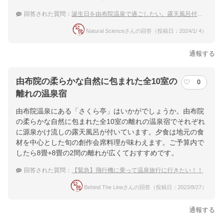
回答された質問：
誕生日を由布院温泉で過ごしたい。露天風呂付きのお部屋がある高級温泉宿をおしえて！
Natural Scienceさんの回答（投稿日：2024/1/ 4）
通報する
由布院の柔らかな自然に包まれた全10室の
0
離れの温泉宿
由布院温泉にある「さくら亭」はいかがでしょうか。由布院
の柔らかな自然に包まれた全10室の離れの温泉宿でそれぞれ
に源泉かけ流しの露天風呂が付いています。夕食は地元の食
材を中心とした旬の創作会席料理が味わえます。ご予算内で
したら8畳+8畳の2間の離れが広くておすすめです。
回答された質問：
【緊急】飛行機に乗って温泉旅行に行きたい！！
Behind The Lineさんの回答（投稿日：2023/8/27）
通報する