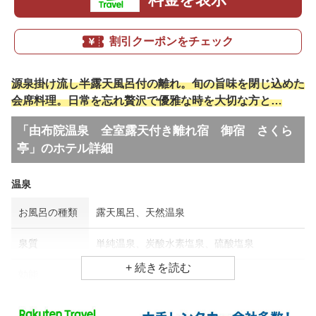
割引クーポンをチェック
源泉掛け流し半露天風呂付の離れ。旬の旨味を閉じ込めた
会席料理。日常を忘れ贅沢で優雅な時を大切な方と…
「由布院温泉 全室露天付き離れ宿 御宿 さくら
亭」のホテル詳細
温泉
お風呂の種類
露天風呂、天然温泉
泉質
単純温泉、炭酸水素塩泉、硫酸塩泉
効能
高血圧、皮膚病、婦人病
食事場所