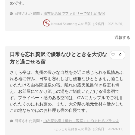
めです。
回答された質問：
湯布院温泉でファミリーで楽しめる宿
Natural Scienceさんの回答（投稿日：2021/4/26）
通報する
日常を忘れ贅沢で優雅なひとときを大切な
0
方と過ごせる宿
さくら亭は、九州の豊かな自然を身近に感じられる風情あふ
れる地に佇み、日常を忘れしばし優雅なひとときをお過ごし
いただける由布院温泉の宿。離れの露天風呂付き客室も備
え、お部屋にてかけ流しの湯をご堪能いただける温泉宿で
す。プライベート感のある空間は、GWにカップルでご利用
いただくのにもお薦め。また、大分県の地元食材を活かした
この地ならではのお料理も宿の自慢です。
回答された質問：
由布院温泉｜離れ（客室）に泊まれるプランあり！カップルのGW旅行におすすめな宿は？
ほっこり法師さんの回答（投稿日：2026/4/11）