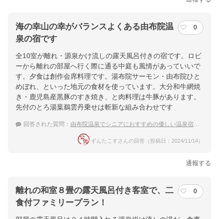
海の幸山の幸がバランスよくある由布院温
0
泉の宿です
全10室が離れ・源泉かけ流しの露天風呂付きの宿です。ロビ
ーから離れの部屋へ行く際に通る中庭も風情があっていいで
す。夕食は創作会席料理です。湯布院サーモン・由布院ひと
めぼれ、といった地元の食材を使っています。大分和牛網焼
き・鹿児島産黒豚のすき焼き、と肉料理は牛豚があります。
先付のとろ湯葉鵜雲丹乗せは斬新な組み合わせです
回答された質問：
由布院温泉でシニアにおすすめの優しい温泉宿は？
ずんたこすさんの回答（投稿日：2024/11/14）
通報する
離れの和室８畳の露天風呂付き客室で、二
0
食付ファミリープラン！