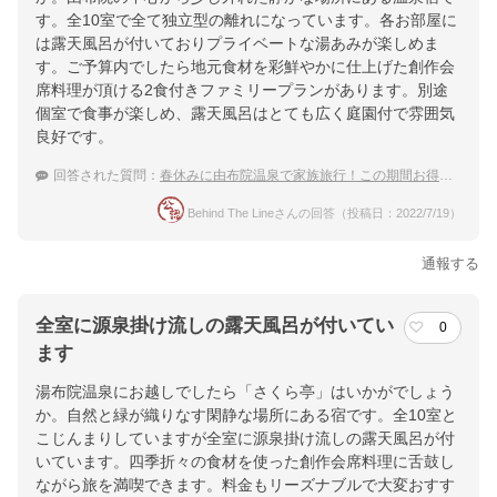
す。全10室で全て独立型の離れになっています。各お部屋に
は露天風呂が付いておりプライベートな湯あみが楽しめま
す。ご予算内でしたら地元食材を彩鮮やかに仕上げた創作会
席料理が頂ける2食付きファミリープランがあります。別途
個室で食事が楽しめ、露天風呂はとても広く庭園付で雰囲気
良好です。
回答された質問：
春休みに由布院温泉で家族旅行！この期間お得に泊まれる温泉宿は？
Behind The Lineさんの回答（投稿日：2022/7/19）
通報する
全室に源泉掛け流しの露天風呂が付いてい
0
ます
湯布院温泉にお越しでしたら「さくら亭」はいかがでしょう
か。自然と緑が織りなす閑静な場所にある宿です。全10室と
こじんまりしていますが全室に源泉掛け流しの露天風呂が付
いています。四季折々の食材を使った創作会席料理に舌鼓し
ながら旅を満喫できます。料金もリーズナブルで大変おすす