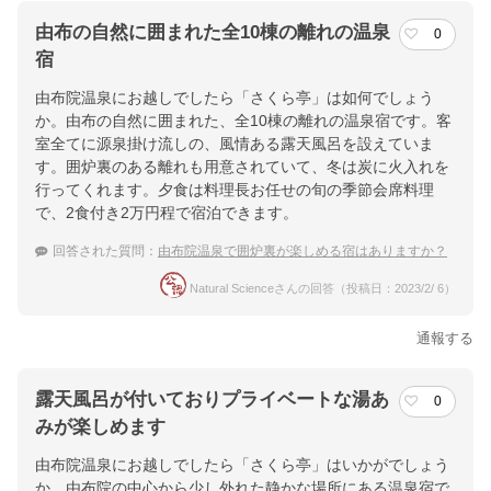
由布の自然に囲まれた全10棟の離れの温泉
0
宿
由布院温泉にお越しでしたら「さくら亭」は如何でしょう
か。由布の自然に囲まれた、全10棟の離れの温泉宿です。客
室全てに源泉掛け流しの、風情ある露天風呂を設えていま
す。囲炉裏のある離れも用意されていて、冬は炭に火入れを
行ってくれます。夕食は料理長お任せの旬の季節会席料理
で、2食付き2万円程で宿泊できます。
回答された質問：
由布院温泉で囲炉裏が楽しめる宿はありますか？
Natural Scienceさんの回答（投稿日：2023/2/ 6）
通報する
露天風呂が付いておりプライベートな湯あ
0
みが楽しめます
由布院温泉にお越しでしたら「さくら亭」はいかがでしょう
か。由布院の中心から少し外れた静かな場所にある温泉宿で