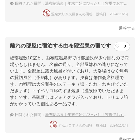
回答された質問：
湯布院温泉｜年末年始にぴったり！穴場でおすすめな宿は？
温泉大好き夫婦さんの回答（投稿日：2024/11/25）
通報する
離れの部屋に宿泊する由布院温泉の宿です
0
総部屋数10室と、由布院温泉街では部屋数が少な目なので穴
場かもしれません。名前の通り、全部屋離れの造りになって
います。全部屋に露天風呂が付いており、大浴場はなく無料
の貸切風呂（予約制）があります。夕食は創作会席料理で
す。肉料理は大分和牛のステーキ（塩・たれ・わさびでいた
だきます）・イベリコ豚のすき焼き（温泉卵でいただきま
す）です。茶碗蒸しはフォアグラが入っており、トリュフ餡
がかかっている個性ある一品です。
回答された質問：
湯布院温泉｜年末年始にぴったり！穴場でおすすめな宿は？
ずんたこすさんの回答（投稿日：2024/11/14）
通報する